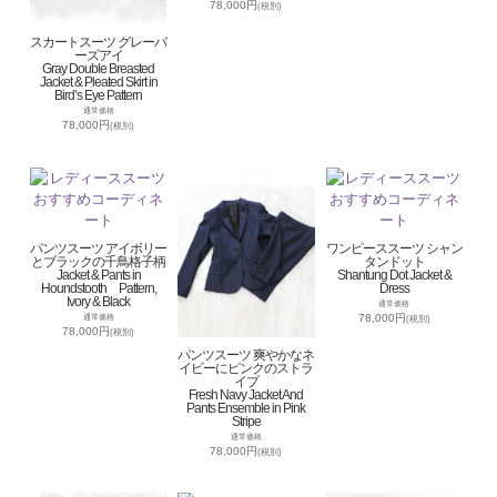
78,000円
(税別)
スカートスーツ グレーバ
ーズアイ
Gray Double Breasted
Jacket & Pleated Skirt in
Bird’s Eye Pattern
通常価格
78,000円
(税別)
パンツスーツ アイボリー
ワンピーススーツ シャン
とブラックの千鳥格子柄
タンドット
Jacket & Pants in
Shantung Dot Jacket &
Houndstooth Pattern,
Dress
Ivory & Black
通常価格
78,000円
通常価格
(税別)
78,000円
(税別)
パンツスーツ 爽やかなネ
イビーにピンクのストラ
イプ
Fresh Navy Jacket And
Pants Ensemble in Pink
Stripe
通常価格
78,000円
(税別)