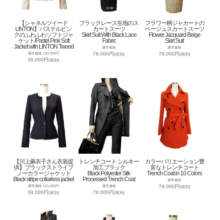
【シャネルツイード
ブラックレース生地のス
フラワー柄ジャカートの
LINTON】パステルピン
カートスーツ
ベージュスカートスーツ
クのふわふわソフトジャ
Skirt Suit With Black Lace
Flower Jacquard Beige
ケット/Pastel Pink Soft
Fabric
Skirt Suit
Jacket with LINTON Tweed
通常価格
通常価格
78,000円
78,000円
通常価格 120,000円
(税別)
(税別)
39,000円
(税別)
【川上麻衣子さん衣装提
トレンチコート シルキー
カラーバリエーション豊
供】ブラックストライプ
加工ブラック
富なトレンチコート
ノーカラージャケット
Black Polyester Silk
Trench Coat in 10 Colors
Black stripe collarless jacket
Processed Trench Coat
通常価格
79,000円
通常価格 120,000円
通常価格
(税別)
39,000円
79,000円
(税別)
(税別)