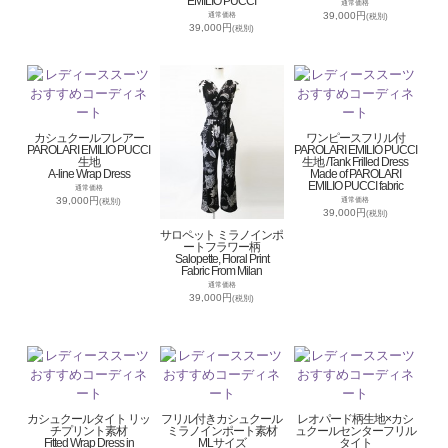
EMILIO PUCCI
通常価格
39,000円
通常価格
(税別)
39,000円
(税別)
カシュクールフレアー
ワンピースフリル付
PAROLARI EMILIO PUCCI
PAROLARI EMILIO PUCCI
生地
生地 /Tank Frilled Dress
A-line Wrap Dress
Made of PAROLARI
EMILIO PUCCI fabric
通常価格
39,000円
通常価格
(税別)
39,000円
(税別)
サロペット ミラノインポ
ートフラワー柄
Salopette, Floral Print
Fabric From Milan
通常価格
39,000円
(税別)
カシュクールタイト リッ
フリル付きカシュクール
レオパード柄生地×カシ
チプリント素材
ミラノインポート素材
ュクールセンターフリル
Fitted Wrap Dress in
MLサイズ
タイト