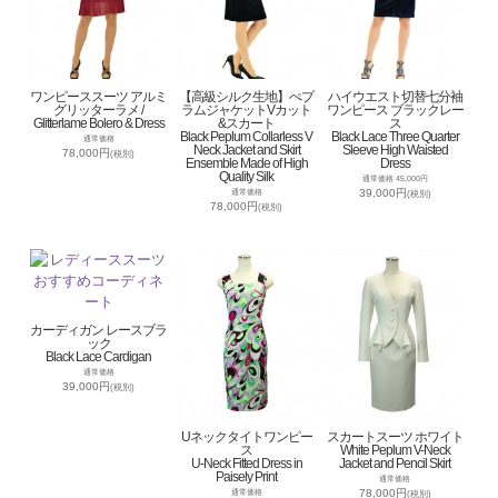
ワンピーススーツ アルミ
【高級シルク生地】ぺプ
ハイウエスト切替七分袖
グリッターラメ /
ラムジャケットVカット
ワンピース ブラックレー
Glitterlame Bolero & Dress
&スカート
ス
Black Peplum Collarless V
Black Lace Three Quarter
通常価格
Neck Jacket and Skirt
Sleeve High Waisted
78,000円
(税別)
Ensemble Made of High
Dress
Quality Silk
通常価格 45,000円
39,000円
通常価格
(税別)
78,000円
(税別)
カーディガン レースブラ
ック
Black Lace Cardigan
通常価格
39,000円
(税別)
Uネックタイトワンピー
スカートスーツ ホワイト
ス
White Peplum V-Neck
U-Neck Fitted Dress in
Jacket and Pencil Skirt
Paisely Print
通常価格
78,000円
通常価格
(税別)