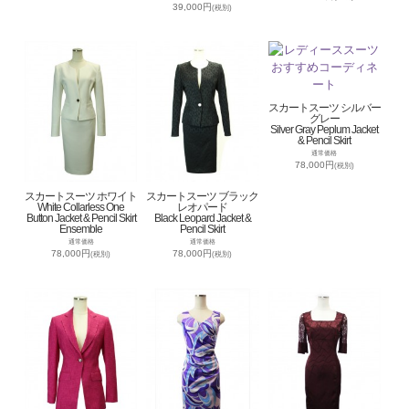
39,000円
(税別)
スカートスーツ シルバー
グレー
Silver Gray Peplum Jacket
& Pencil Skirt
通常価格
78,000円
(税別)
スカートスーツ ホワイト
スカートスーツ ブラック
White Collarless One
レオパード
Button Jacket & Pencil Skirt
Black Leopard Jacket &
Ensemble
Pencil Skirt
通常価格
通常価格
78,000円
78,000円
(税別)
(税別)