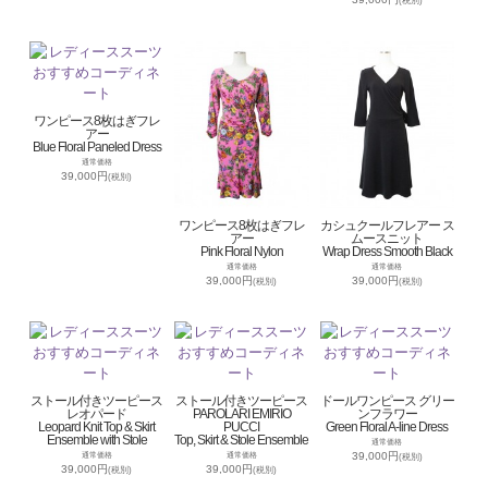
(税別)
ワンピース8枚はぎフレ
アー
Blue Floral Paneled Dress
通常価格
39,000円
(税別)
ワンピース8枚はぎフレ
カシュクールフレアー ス
アー
ムースニット
Pink Floral Nylon
Wrap Dress Smooth Black
通常価格
通常価格
39,000円
39,000円
(税別)
(税別)
ストール付きツーピース
ストール付きツーピース
ドールワンピース グリー
レオパード
PAROLARI EMIRIO
ンフラワー
Leopard Knit Top & Skirt
PUCCI
Green Floral A-line Dress
Ensemble with Stole
Top, Skirt & Stole Ensemble
通常価格
39,000円
通常価格
通常価格
(税別)
39,000円
39,000円
(税別)
(税別)