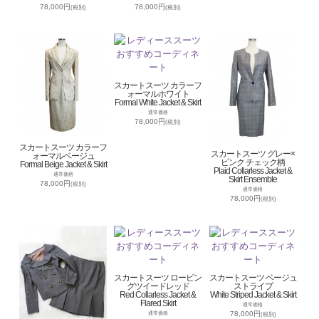
78,000円
78,000円
(税別)
(税別)
スカートスーツ カラーフ
ォーマルホワイト
Formal White Jacket & Skirt
通常価格
78,000円
(税別)
スカートスーツ カラーフ
スカートスーツ グレー×
ォーマルベージュ
ピンク チェック柄
Formal Beige Jacket & Skirt
Plaid Collarless Jacket &
通常価格
Skirt Ensemble
78,000円
(税別)
通常価格
78,000円
(税別)
スカートスーツ ロービン
スカートスーツ ベージュ
グツイードレッド
ストライプ
Red Collarless Jacket &
White Striped Jacket & Skirt
Flared Skirt
通常価格
78,000円
通常価格
(税別)