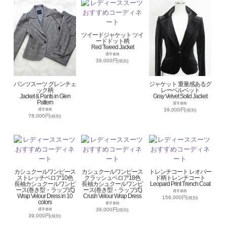
ツイードジャケット ツイ
ードドット柄
Red Tweed Jacket
通常価格
39,000円
(税別)
パンツスーツ グレンチェ
ジャケット 重量感あるグ
ック柄
レーベルベット
Jacket & Pants in Glen
Gray Velvet Solid Jacket
Pattern
通常価格
39,000円
通常価格
(税別)
78,000円
(税別)
カシュクールワンピース
カシュクールワンピース
トレンチコート レオパー
ストレッチベロア10色
クラッシュベロア18色
ド柄トレンチコート
長袖カシュクールワンピ
長袖カシュクールワンピ
Leopard Print Trench Coat
ース(巻き型・ラップ式)
ース(巻き型・ラップ式)
通常価格
Wrap Velour Dress in 10
Crush Velour Wrap Dress
158,000円
(税別)
colors
通常価格
39,000円
通常価格
(税別)
39,000円
(税別)