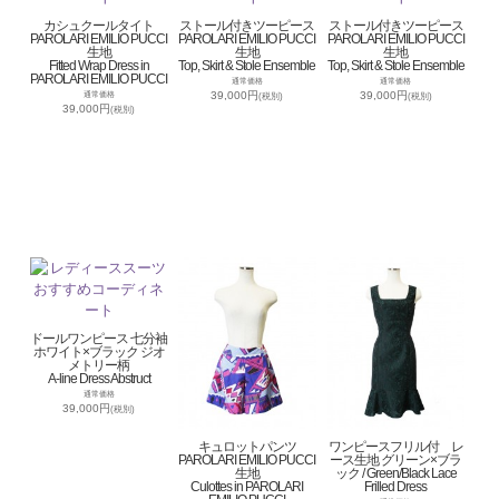
カシュクールタイト
ストール付きツーピース
ストール付きツーピース
PAROLARI EMILIO PUCCI
PAROLARI EMILIO PUCCI
PAROLARI EMILIO PUCCI
生地
生地
生地
Fitted Wrap Dress in
Top, Skirt & Stole Ensemble
Top, Skirt & Stole Ensemble
PAROLARI EMILIO PUCCI
通常価格
通常価格
39,000円
39,000円
通常価格
(税別)
(税別)
39,000円
(税別)
ドールワンピース 七分袖
ホワイト×ブラック ジオ
メトリー柄
A-line Dress Abstruct
通常価格
39,000円
(税別)
キュロットパンツ
ワンピースフリル付 レ
PAROLARI EMILIO PUCCI
ース生地 グリーン×ブラ
生地
ック / Green/Black Lace
Culottes in PAROLARI
Frilled Dress