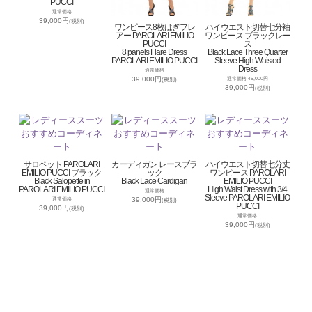
PUCCI
通常価格
39,000円
(税別)
ワンピース8枚はぎフレ
ハイウエスト切替七分袖
アー PAROLARI EMILIO
ワンピース ブラックレー
PUCCI
ス
8 panels Flare Dress
Black Lace Three Quarter
PAROLARI EMILIO PUCCI
Sleeve High Waisted
Dress
通常価格
39,000円
通常価格 45,000円
(税別)
39,000円
(税別)
サロペット PAROLARI
カーディガン レースブラ
ハイウエスト切替七分丈
EMILIO PUCCI ブラック
ック
ワンピース PAROLARI
Black Salopette in
Black Lace Cardigan
EMILIO PUCCI
PAROLARI EMILIO PUCCI
High Waist Dress with 3/4
通常価格
Sleeve PAROLARI EMILIO
39,000円
通常価格
(税別)
PUCCI
39,000円
(税別)
通常価格
39,000円
(税別)