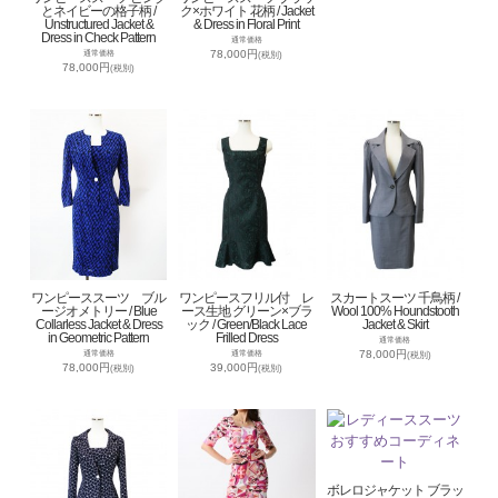
とネイビーの格子柄 /
ク×ホワイト 花柄 / Jacket
Unstructured Jacket &
& Dress in Floral Print
Dress in Check Pattern
通常価格
78,000円
通常価格
(税別)
78,000円
(税別)
ワンピーススーツ ブル
ワンピースフリル付 レ
スカートスーツ 千鳥柄 /
ージオメトリー / Blue
ース生地 グリーン×ブラ
Wool 100% Houndstooth
Collarless Jacket & Dress
ック / Green/Black Lace
Jacket & Skirt
in Geometric Pattern
Frilled Dress
通常価格
78,000円
通常価格
通常価格
(税別)
78,000円
39,000円
(税別)
(税別)
ボレロジャケット ブラッ