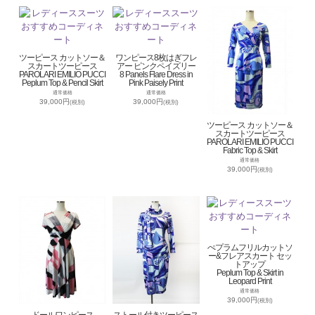
ツーピース カットソー＆
ワンピース8枚はぎフレ
スカートツーピース
アー ピンクペイズリー
PAROLARI EMILIO PUCCI
8 Panels Flare Dress in
Peplum Top & Pencil Skirt
Pink Paisely Print
通常価格
通常価格
39,000円
39,000円
(税別)
(税別)
ツーピース カットソー＆
スカートツーピース
PAROLARI EMILIO PUCCI
Fabric Top & Skirt
通常価格
39,000円
(税別)
ぺプラムフリルカットソ
ー&フレアスカート セッ
トアップ
Peplum Top & Skirt in
Leopard Print
通常価格
39,000円
(税別)