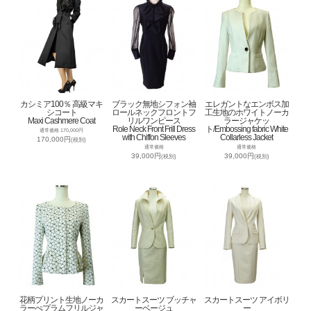
カシミア100％ 高級マキ
ブラック無地シフォン袖
エレガントなエンボス加
シコート
ロールネックフロントフ
工生地のホワイトノーカ
Maxi Cashmere Coat
リルワンピース
ラージャケッ
Role Neck Front Frill Dress
ト/Embossing fabric White
通常価格 170,000円
with Chiffon Sleeves
Collarless Jacket
170,000円
(税別)
通常価格
通常価格
39,000円
39,000円
(税別)
(税別)
花柄プリント生地ノーカ
スカートスーツ ブッチャ
スカートスーツ アイボリ
ラーぺプラムフリルジャ
ーベージュ
ー