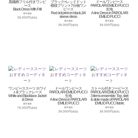
黒織柄フリル付きワンピ
ブラック×レッドドット
ドールワンピース
ース
模様プリント7分袖ワン
PAROLARI EMILIO PUCCI
Black Dress With Frill
ピース
生地
Red dot print on black,3/4
A-line Dress in PAROLARI
通常価格
sleeve dress
EMILIO PUCCI
39,000円
(税別)
通常価格
通常価格
39,000円
39,000円
(税別)
(税別)
ワンピーススーツ ホワイ
ドールワンピース
ストール付きツーピース
ト&ブラックレース
PAROLARI EMILIO PUCCI
PAROLARI EMILIO PUCCI
White and Blacklace Jacket
生地
3 items ensemble: Top, skirt
& Dress
A-line Dress in PAROLARI
& stole made of PAROLARI
EMILIO PUCCI
EMILIO PUCCI fabric
通常価格
78,000円
通常価格
通常価格
(税別)
39,000円
39,000円
(税別)
(税別)