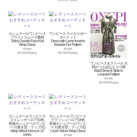
(税別)
カシュクールワンピース
ワンピース ラメ入りボー
ブライトスムース素材
ダードット
Shiny Double Face Knit
Dress with Lame Insert in
Wrap Dress
Boarder Dor Pattern
通常価格
通常価格
39,000円
39,000円
(税別)
(税別)
ワンピース＆ストール 大
胆かつ上品なヒョウ柄
Bold Dress & Stole in
Leopard Pattern
通常価格
39,000円
(税別)
カシュクールワンピース
カシュクールワンピース
ストレッチベロア10色
クラッシュベロア18色
長袖カシュクールワンピ
長袖カシュクールワンピ
ース(巻き型・ラップ式)
ース(巻き型・ラップ式)
Wrap Velour Dress in 10
Crush Velour Wrap Dress
colors
通常価格