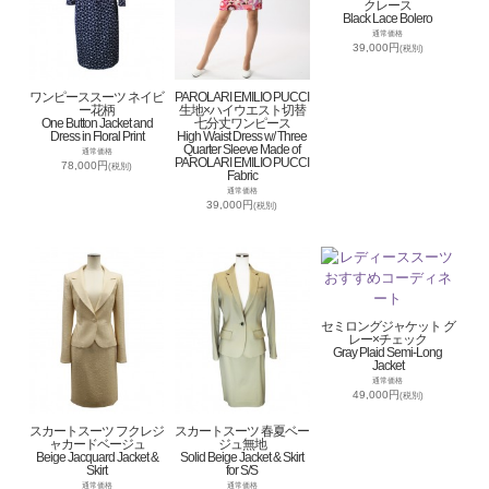
クレース
Black Lace Bolero
通常価格
39,000円
(税別)
ワンピーススーツ ネイビ
PAROLARI EMILIO PUCCI
ー花柄
生地×ハイウエスト切替
One Button Jacket and
七分丈ワンピース
Dress in Floral Print
High Waist Dress w/ Three
Quarter Sleeve Made of
通常価格
PAROLARI EMILIO PUCCI
78,000円
(税別)
Fabric
通常価格
39,000円
(税別)
セミロングジャケット グ
レー×チェック
Gray Plaid Semi-Long
Jacket
通常価格
49,000円
(税別)
スカートスーツ フクレジ
スカートスーツ 春夏ベー
ャカードベージュ
ジュ無地
Beige Jacquard Jacket &
Solid Beige Jacket & Skirt
Skirt
for S/S
通常価格
通常価格