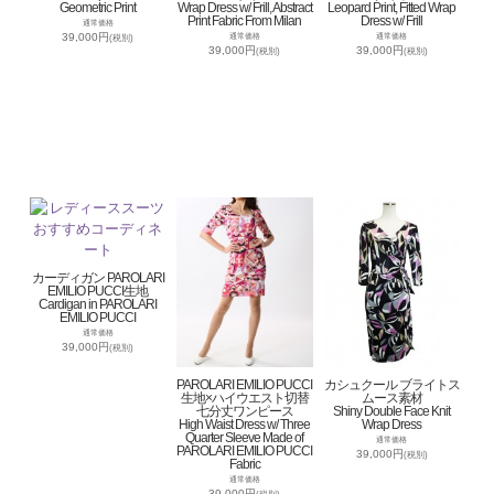
Geometric Print
Wrap Dress w/ Frill, Abstract
Leopard Print, Fitted Wrap
Print Fabric From Milan
Dress w/ Frill
通常価格
39,000円
通常価格
通常価格
(税別)
39,000円
39,000円
(税別)
(税別)
カーディガン PAROLARI
EMILIO PUCCI生地
Cardigan in PAROLARI
EMILIO PUCCI
通常価格
39,000円
(税別)
PAROLARI EMILIO PUCCI
カシュクール ブライトス
生地×ハイウエスト切替
ムース素材
七分丈ワンピース
Shiny Double Face Knit
High Waist Dress w/ Three
Wrap Dress
Quarter Sleeve Made of
通常価格
PAROLARI EMILIO PUCCI
39,000円
(税別)
Fabric
通常価格
39,000円