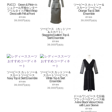
PUCCI Green & PInk×カ
ツーピース カットソー＆
シュクール半袖センター
スカートツーピース
フリルタイト/ Fitted Wrap
Orange Top & Skirt
Dress with Frill at Front
Ensemble
通常価格
通常価格
39,000円
39,000円
(税別)
(税別)
ツーピース （カットソー
＆スカート）
Staggered pattern Top &
Skirt Ensemble
通常価格
39,000円
(税別)
ツーピース カットソー＆
ツーピース カットソー＆
スカートツーピース
スカートツーピース
Navy Top & Skirt Ensemble
White Top & Skirt
Ensemble
通常価格
39,000円
通常価格
(税別)
39,000円
(税別)
ドールワンピース 七分袖
ブラックベロア レース袖
A-line Black Velour Dress
with Lace Sleeve
通常価格
39,000円