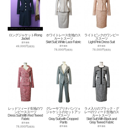
ロングジャケット/Rong
ホワイトレース生地のス
ライトピンクのワンピー
Jacket
カートスーツ
ススーツ
Skirt Suit, White Lace Fabric
Light Pink Dress Suit
通常価格
49,000円
通常価格
通常価格
(税別)
78,000円
78,000円
(税別)
(税別)
レッドツィード生地のワ
グレーサブリナパンツｘ
ラメ入りのブラック・グ
ンピーススーツ
ジャケットのセットアッ
レーのツィード生地のス
Dress Suit With Red Tweed
プスーツ
カートスーツ
Fabric
Gray Suit with Cropped
Skirt Suit With Black and
Pants
Gray Tweed Fabric
通常価格
78,000円
通常価格
通常価格
(税別)