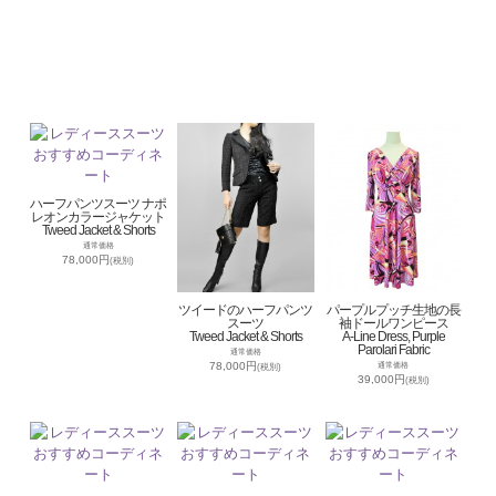
ハーフパンツスーツ ナポ
レオンカラージャケット
Tweed Jacket & Shorts
通常価格
78,000円
(税別)
ツイードのハーフパンツ
パープルプッチ生地の長
スーツ
袖ドールワンピース
Tweed Jacket & Shorts
A-Line Dress, Purple
Parolari Fabric
通常価格
78,000円
通常価格
(税別)
39,000円
(税別)