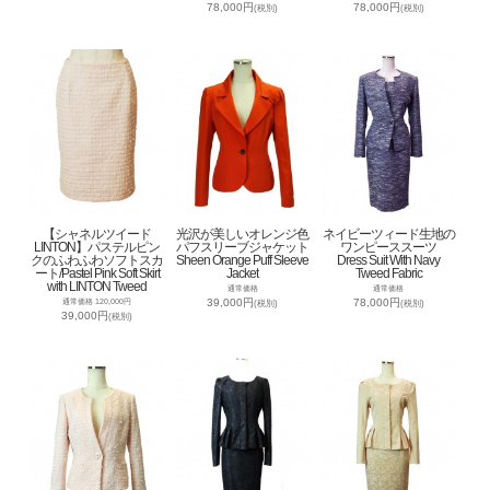
78,000円
78,000円
(税別)
(税別)
【シャネルツイード
光沢が美しいオレンジ色
ネイビーツィード生地の
LINTON】パステルピン
パフスリーブジャケット
ワンピーススーツ
クのふわふわソフトスカ
Sheen Orange Puff Sleeve
Dress Suit With Navy
ート/Pastel Pink Soft Skirt
Jacket
Tweed Fabric
with LINTON Tweed
通常価格
通常価格
39,000円
78,000円
通常価格 120,000円
(税別)
(税別)
39,000円
(税別)