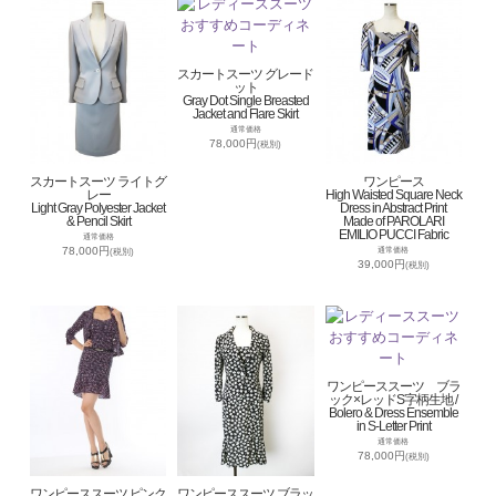
スカートスーツ グレード
ット
Gray Dot Single Breasted
Jacket and Flare Skirt
通常価格
78,000円
(税別)
スカートスーツ ライトグ
ワンピース
レー
High Waisted Square Neck
Light Gray Polyester Jacket
Dress in Abstract Print
& Pencil Skirt
Made of PAROLARI
EMILIO PUCCI Fabric
通常価格
78,000円
通常価格
(税別)
39,000円
(税別)
ワンピーススーツ ブラ
ック×レッドS字柄生地 /
Bolero & Dress Ensemble
in S-Letter Print
通常価格
78,000円
(税別)
ワンピーススーツ ピンク
ワンピーススーツ ブラッ