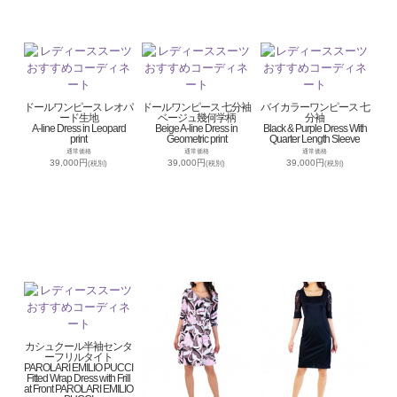
ドールワンピース レオパ
ドールワンピース 七分袖
バイカラーワンピース 七
ード生地
ベージュ幾何学柄
分袖
A-line Dress in Leopard
Beige A-line Dress in
Black & Purple Dress With
print
Geometric print
Quarter Length Sleeve
通常価格
通常価格
通常価格
39,000円
39,000円
39,000円
(税別)
(税別)
(税別)
カシュクール半袖センタ
ーフリルタイト
PAROLARI EMILIO PUCCI
Fitted Wrap Dress with Frill
at Front PAROLARI EMILIO