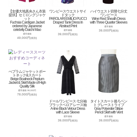
【女優大地真央さん衣装
ワンピースウエストサイ
ハイウエスト切替七分丈
提供】セミロングジャケ
ドタック
ワンピース
ット
PAROLARI EMILIO PUCCI
Wine Red Sheath Dress
Fuchsia Cardigan Jacket
Draped Tank Dress In
with Three Quarter Sleeves
ordered by Japanese
Abstract Print
通常価格
celebrity Daichi Mao
39,000円
通常価格
(税別)
39,000円
通常価格
(税別)
49,000円
(税別)
ぺプラムジャケットボー
トネック&スカート
Beige Boatneck Peplum
Jacket & Skirt Made of High
Quality Silk
通常価格 98,000円
78,000円
(税別)
ドールワンピース 七分袖
タイトスカート後ろベン
ブラックベロア レース袖
ト グレーストライプ
A-line Black Velour Dress
Gray Polyester Stripe
with Lace Sleeve
Pencil Skirt with Vent
通常価格
通常価格
39,000円
39,000円
(税別)
(税別)