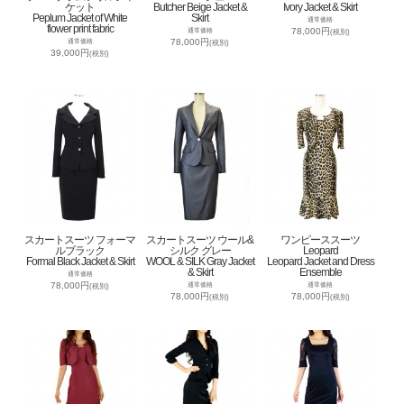
ケット
Butcher Beige Jacket &
Ivory Jacket & Skirt
Peplum Jacket of White
Skirt
通常価格
flower print fabric
78,000円
通常価格
(税別)
78,000円
通常価格
(税別)
39,000円
(税別)
スカートスーツ フォーマ
スカートスーツ ウール&
ワンピーススーツ
ルブラック
シルク グレー
Leopard
Formal Black Jacket & Skirt
WOOL & SILK Gray Jacket
Leopard Jacket and Dress
& Skirt
Ensemble
通常価格
78,000円
通常価格
通常価格
(税別)
78,000円
78,000円
(税別)
(税別)