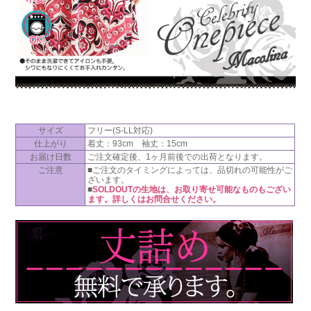
サイズ
フリー(S-LL対応)
仕上がり
着丈：93cm 袖丈：15cm
お届け日数
ご注文確定後、1ヶ月前後での出荷となります。
ご注意
■ご注文のタイミングによっては、品切れの可能性がご
ざいます。
■
SOLDOUTの生地は、お取り寄せ可能なものもござい
ます。詳しくはお問合せください。