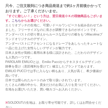
只今、ご注文殺到につき商品発送まで約1ヶ月前後かかって
おります。ご了承くださいませ。
「すぐに欲しい！」という方は、翌日発送ＯＫの現物商品もございま
す。
こちら
からお選びください。
エミリオプッチの生地に、可愛いドールワンピースを組み合わせてみ
ました。フリーサイズなのに長さが調整できるのがポイントです。
アンダーバストの切り替えからルースな広がりの裾をもつMacolinaブ
ランドオリジナルのデザイン。
アンダーバストにアクセントになるドレープをあしらったキュートな
一品に仕上げた女性らしいデザインが魅力です。
日本人女性が気軽に着用出来る様に設計された、こだわりのデザイン
も人気の一つです。
PAROLARI EMILIOとは、Emilio Pucciからテキスタイルデザインの
師事を受け（意匠権利を受けて）確立したブランドであります。
EMILIO PUCCIでは手に入らない柄もあり、人気が高く、希少価値が
高いです。
日本では限られたルートのみで取り扱いされています。
たくさんの柄の中から、貴女だけのお気に入りを見つけてください。
生地をお選びいただき、買い物カゴへお入れください。
※
SOLDOUTの生地は、お取り寄せ可能です。詳しくはお問合せくだ
さい。