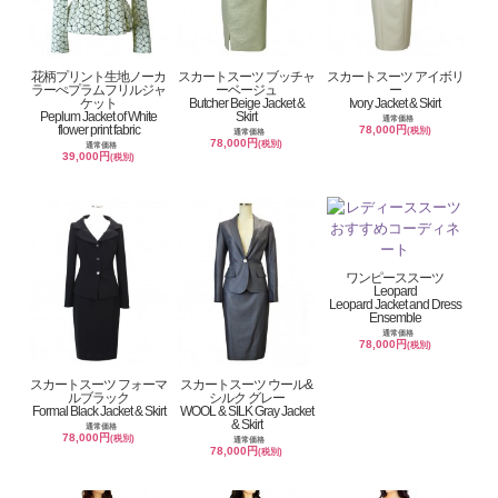
花柄プリント生地ノーカ
スカートスーツ ブッチャ
スカートスーツ アイボリ
ラーぺプラムフリルジャ
ーベージュ
ー
ケット
Butcher Beige Jacket &
Ivory Jacket & Skirt
Peplum Jacket of White
Skirt
通常価格
flower print fabric
78,000円
(税別)
通常価格
78,000円
(税別)
通常価格
39,000円
(税別)
ワンピーススーツ
Leopard
Leopard Jacket and Dress
Ensemble
通常価格
78,000円
(税別)
スカートスーツ フォーマ
スカートスーツ ウール&
ルブラック
シルク グレー
Formal Black Jacket & Skirt
WOOL & SILK Gray Jacket
& Skirt
通常価格
78,000円
(税別)
通常価格
78,000円
(税別)