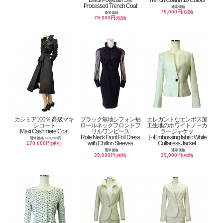
Processed Trench Coat
通常価格
79,000円
(税別)
通常価格
79,000円
(税別)
カシミア100％ 高級マキ
ブラック無地シフォン袖
エレガントなエンボス加
シコート
ロールネックフロントフ
工生地のホワイトノーカ
Maxi Cashmere Coat
リルワンピース
ラージャケッ
Role Neck Front Frill Dress
ト/Embossing fabric White
通常価格 170,000円
with Chiffon Sleeves
Collarless Jacket
170,000円
(税別)
通常価格
通常価格
39,000円
39,000円
(税別)
(税別)