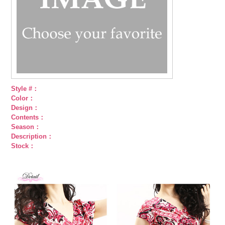
Style #：
Color：
Design：
Contents：
Season：
Description：
Stock：