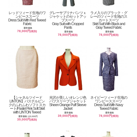
レッドツィード生地のワ
グレーサブリナパンツｘ
ラメ入りのブラック・グ
ンピーススーツ
ジャケットのセットアッ
レーのツィード生地のス
Dress Suit With Red Tweed
プスーツ
カートスーツ
Fabric
Gray Suit with Cropped
Skirt Suit With Black and
Pants
Gray Tweed Fabric
通常価格
78,000円
(税別)
通常価格
通常価格
78,000円
78,000円
(税別)
(税別)
【シャネルツイード
光沢が美しいオレンジ色
ネイビーツィード生地の
LINTON】パステルピン
パフスリーブジャケット
ワンピーススーツ
クのふわふわソフトスカ
Sheen Orange Puff Sleeve
Dress Suit With Navy
ート/Pastel Pink Soft Skirt
Jacket
Tweed Fabric
with LINTON Tweed
通常価格
通常価格
39,000円
78,000円
(税別)
(税別)
通常価格 120,000円
39,000円
(税別)