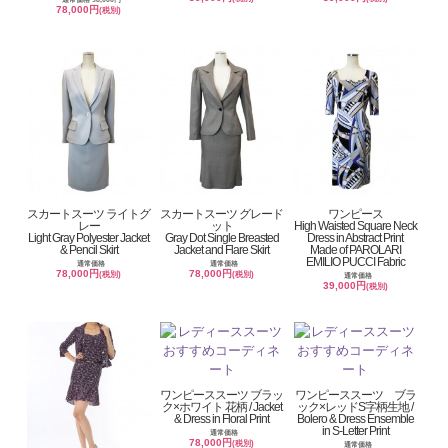
78,000円
(税別)
スカートスーツ ライトグ
スカートスーツ グレード
ワンピース
レー
ット
High Waisted Square Neck
Light Gray Polyester Jacket
Gray Dot Single Breasted
Dress in Abstract Print
& Pencil Skirt
Jacket and Flare Skirt
Made of PAROLARI
EMILIO PUCCI Fabric
通常価格
通常価格
78,000円
78,000円
(税別)
(税別)
通常価格
39,000円
(税別)
ワンピーススーツ ブラッ
ワンピーススーツ ブラ
ク×ホワイト 花柄 / Jacket
ック×レッドS字柄生地 /
& Dress in Floral Print
Bolero & Dress Ensemble
in S-Letter Print
通常価格
78,000円
(税別)
通常価格