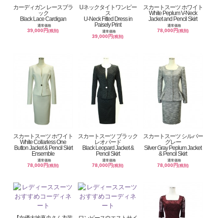
カーディガン レースブラ
Uネックタイトワンピー
スカートスーツ ホワイト
ック
ス
White Peplum V-Neck
Black Lace Cardigan
U-Neck Fitted Dress in
Jacket and Pencil Skirt
Paisely Print
通常価格
通常価格
39,000円
78,000円
(税別)
(税別)
通常価格
39,000円
(税別)
スカートスーツ ホワイト
スカートスーツ ブラック
スカートスーツ シルバー
White Collarless One
レオパード
グレー
Button Jacket & Pencil Skirt
Black Leopard Jacket &
Silver Gray Peplum Jacket
Ensemble
Pencil Skirt
& Pencil Skirt
通常価格
通常価格
通常価格
78,000円
78,000円
78,000円
(税別)
(税別)
(税別)