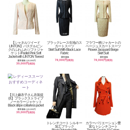
【シャネルツイード
ブラックレース生地のス
フラワー柄ジャカートの
LINTON】パステルピン
カートスーツ
ベージュスカートスーツ
クのふわふわソフトジャ
Skirt Suit With Black Lace
Flower Jacquard Beige
ケット/Pastel Pink Soft
Fabric
Skirt Suit
Jacket with LINTON Tweed
通常価格
通常価格
78,000円
78,000円
(税別)
(税別)
通常価格 120,000円
39,000円
(税別)
【川上麻衣子さん衣装提
供】ブラックストライプ
ノーカラージャケット
Black stripe collarless jacket
通常価格 120,000円
39,000円
(税別)
トレンチコート シルキー
カラーバリエーション豊
加工ブラック
富なトレンチコート
Black Polyester Silk
Trench Coat in 10 Colors