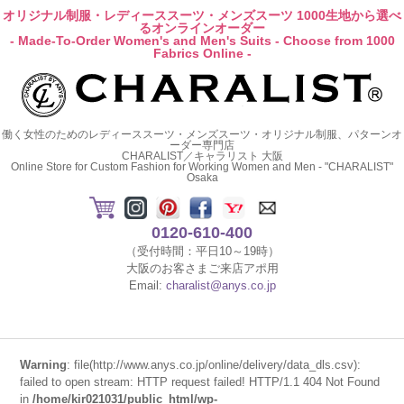
オリジナル制服・レディーススーツ・メンズスーツ 1000生地から選べ
るオンラインオーダー
- Made-To-Order Women's and Men's Suits - Choose from 1000
Fabrics Online -
働く女性のためのレディーススーツ・メンズスーツ・オリジナル制服、パターンオ
ーダー専門店
CHARALIST／キャラリスト 大阪
Online Store for Custom Fashion for Working Women and Men - "CHARALIST"
Osaka
0120-610-400
（受付時間：平日10～19時）
大阪のお客さまご来店アポ用
Email:
charalist@anys.co.jp
Warning
: file(http://www.anys.co.jp/online/delivery/data_dls.csv):
failed to open stream: HTTP request failed! HTTP/1.1 404 Not Found
in
/home/kir021031/public_html/wp-