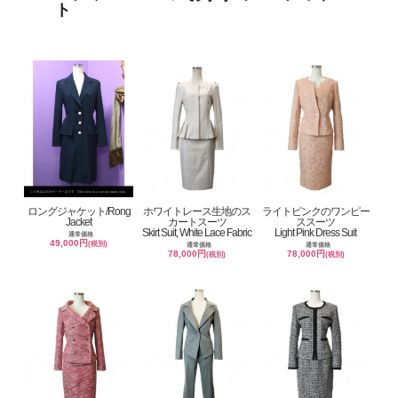
ト
ロングジャケット/Rong
ホワイトレース生地のス
ライトピンクのワンピー
Jacket
カートスーツ
ススーツ
Skirt Suit, White Lace Fabric
Light Pink Dress Suit
通常価格
49,000円
(税別)
通常価格
通常価格
78,000円
78,000円
(税別)
(税別)