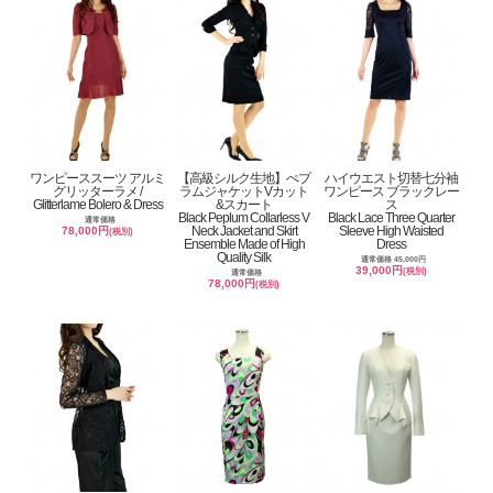
ワンピーススーツ アルミ
【高級シルク生地】ぺプ
ハイウエスト切替七分袖
グリッターラメ /
ラムジャケットVカット
ワンピース ブラックレー
Glitterlame Bolero & Dress
&スカート
ス
Black Peplum Collarless V
Black Lace Three Quarter
通常価格
Neck Jacket and Skirt
Sleeve High Waisted
78,000円
(税別)
Ensemble Made of High
Dress
Quality Silk
通常価格 45,000円
39,000円
(税別)
通常価格
78,000円
(税別)