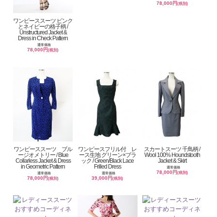
78,000円
(税別)
ワンピーススーツ ピンク
とネイビーの格子柄 /
Unstructured Jacket &
Dress in Check Pattern
通常価格
78,000円
(税別)
ワンピーススーツ ブル
ワンピースフリル付 レ
スカートスーツ 千鳥柄 /
ージオメトリー / Blue
ース生地 グリーン×ブラ
Wool 100% Houndstooth
Collarless Jacket & Dress
ック / Green/Black Lace
Jacket & Skirt
in Geometric Pattern
Frilled Dress
通常価格
78,000円
(税別)
通常価格
通常価格
78,000円
39,000円
(税別)
(税別)