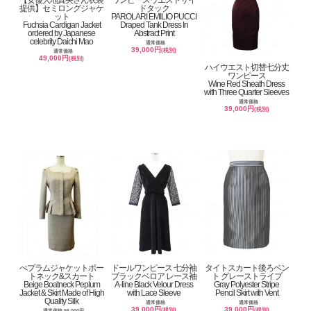
【女優大地真央さん衣装
ワンピースウエストサイ
提供】セミロングジャケ
ドタック
ット
PAROLARI EMILIO PUCCI
Fuchsia Cardigan Jacket
Draped Tank Dress In
ordered by Japanese
Abstract Print
celebrity Daichi Mao
通常価格
39,000円
(税別)
通常価格
49,000円
(税別)
ハイウエスト切替七分丈
ワンピース
Wine Red Sheath Dress
with Three Quarter Sleeves
通常価格
39,000円
(税別)
ぺプラムジャケットボー
ドールワンピース 七分袖
タイトスカート後ろベン
トネック&スカート
ブラックベロア レース袖
ト グレーストライプ
Beige Boatneck Peplum
A-line Black Velour Dress
Gray Polyester Stripe
Jacket & Skirt Made of High
with Lace Sleeve
Pencil Skirt with Vent
Quality Silk
通常価格
通常価格
39,000円
39,000円
(税別)
(税別)
通常価格 98,000円