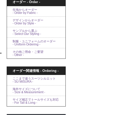
オーダー - Order -
生地からオーダー
- Order by Fabric -
デザインからオーダー
- Order by Style -
サンプルから選ぶ
- Select Our Styling -
制服・ユニフォームのオーダー
- Uniform Ordering -
その他ご用命・ご要望
- Other -
オーダー関連情報 - Ordering -
ここまで違うスーツシルエット
- SU MISURA -
海外サイズについて
- Size & Measurement -
サイズ補正でトールサイズも対応
- For Tall & Long -