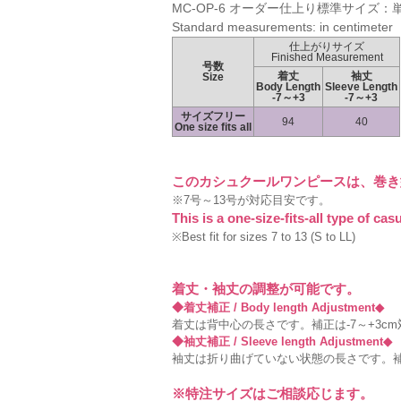
MC-OP-6 オーダー仕上り標準サイズ：
Standard measurements: in centimeter
仕上がりサイズ
Finished Measurement
号数
着丈
袖丈
Size
Body Length
Sleeve Length
-7～+3
-7～+3
サイズフリー
94
40
One size fits all
このカシュクールワンピースは、巻き
※7号～13号が対応目安です。
This is a one-size-fits-all type of ca
※Best fit for sizes 7 to 13 (S to LL)
着丈・袖丈の調整が可能です。
◆着丈補正 / Body length Adjustment◆
着丈は背中心の長さです。補正は-7～+3c
◆袖丈補正 / Sleeve length Adjustment◆
袖丈は折り曲げていない状態の長さです。補正
※特注サイズはご相談応じます。