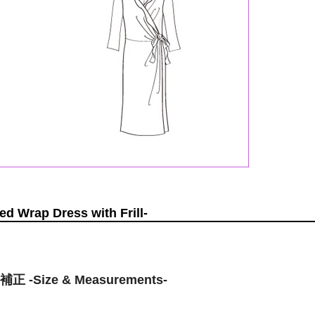
ap Dress with Frill-
ize & Measurements-