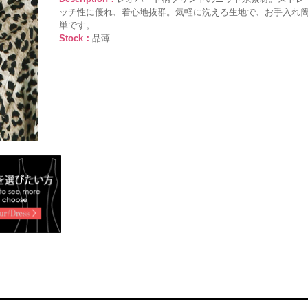
ッチ性に優れ、着心地抜群。気軽に洗える生地で、お手入れ
単です。
Stock：
品薄