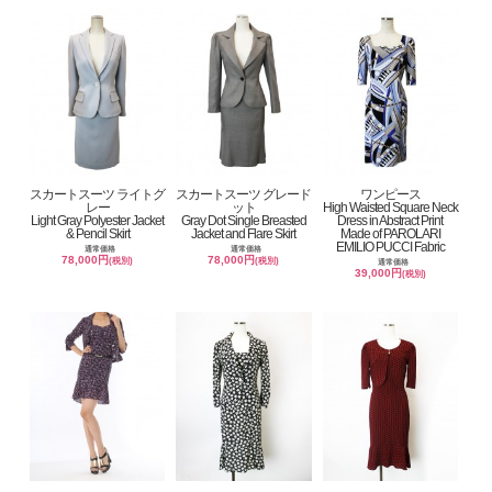
スカートスーツ ライトグ
スカートスーツ グレード
ワンピース
レー
ット
High Waisted Square Neck
Light Gray Polyester Jacket
Gray Dot Single Breasted
Dress in Abstract Print
& Pencil Skirt
Jacket and Flare Skirt
Made of PAROLARI
EMILIO PUCCI Fabric
通常価格
通常価格
78,000円
78,000円
(税別)
(税別)
通常価格
39,000円
(税別)