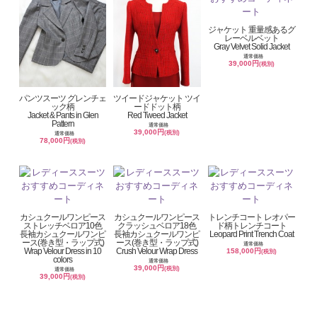
ジャケット 重量感あるグ
レーベルベット
Gray Velvet Solid Jacket
通常価格
39,000円
(税別)
パンツスーツ グレンチェ
ツイードジャケット ツイ
ック柄
ードドット柄
Jacket & Pants in Glen
Red Tweed Jacket
Pattern
通常価格
39,000円
(税別)
通常価格
78,000円
(税別)
カシュクールワンピース
カシュクールワンピース
トレンチコート レオパー
ストレッチベロア10色
クラッシュベロア18色
ド柄トレンチコート
長袖カシュクールワンピ
長袖カシュクールワンピ
Leopard Print Trench Coat
ース(巻き型・ラップ式)
ース(巻き型・ラップ式)
通常価格
Wrap Velour Dress in 10
Crush Velour Wrap Dress
158,000円
(税別)
colors
通常価格
39,000円
(税別)
通常価格
39,000円
(税別)