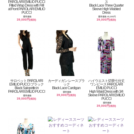
PAROLARI EMILIO PUCCI
ス
Fitted Wrap Dress with Frill
Black Lace Three Quarter
at Front PAROLARI EMILIO
Sleeve High Waisted
PUCCI
Dress
通常価格
通常価格 45,000円
39,000円
39,000円
(税別)
(税別)
サロペット PAROLARI
カーディガン レースブラ
ハイウエスト切替七分丈
EMILIO PUCCI ブラック
ック
ワンピース PAROLARI
Black Salopette in
Black Lace Cardigan
EMILIO PUCCI
PAROLARI EMILIO PUCCI
High Waist Dress with 3/4
通常価格
Sleeve PAROLARI EMILIO
39,000円
(税別)
通常価格
PUCCI
39,000円
(税別)
通常価格
39,000円
(税別)