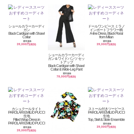
ショールカラーカーディ
ドールワンピース ミラノ
ガン
インポートフラワー柄
Black Cardigan with Shawl
A-line Dress, Black Floral
Collar
from Milan
通常価格
通常価格
39,000円
39,000円
(税別)
(税別)
ショールカラーカーディ
ガン＆ワイドパンツ セッ
トアップ
Black Cardigan with Shawl
Collar & Wide-Leg Pant
通常価格
78,000円
(税別)
カシュクールタイト
ストール付きツーピース
PAROLARI EMILIO PUCCI
PAROLARI EMILIO PUCCI
生地
生地
Fitted Wrap Dress in
Top, Skirt & Stole Ensemble
PAROLARI EMILIO PUCCI
通常価格
39,000円
(税別)
通常価格
39,000円
(税別)