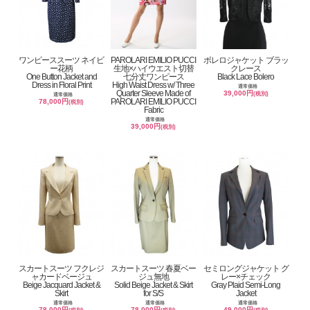
ワンピーススーツ ネイビ
PAROLARI EMILIO PUCCI
ボレロジャケット ブラッ
ー花柄
生地×ハイウエスト切替
クレース
One Button Jacket and
七分丈ワンピース
Black Lace Bolero
Dress in Floral Print
High Waist Dress w/ Three
通常価格
Quarter Sleeve Made of
39,000円
(税別)
通常価格
PAROLARI EMILIO PUCCI
78,000円
(税別)
Fabric
通常価格
39,000円
(税別)
スカートスーツ フクレジ
スカートスーツ 春夏ベー
セミロングジャケット グ
ャカードベージュ
ジュ無地
レー×チェック
Beige Jacquard Jacket &
Solid Beige Jacket & Skirt
Gray Plaid Semi-Long
Skirt
for S/S
Jacket
通常価格
通常価格
通常価格
78,000円
78,000円
49,000円