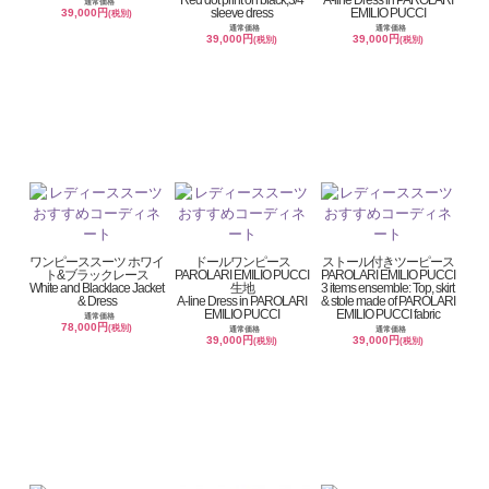
通常価格
sleeve dress
EMILIO PUCCI
39,000円
(税別)
通常価格
通常価格
39,000円
39,000円
(税別)
(税別)
ワンピーススーツ ホワイ
ドールワンピース
ストール付きツーピース
ト&ブラックレース
PAROLARI EMILIO PUCCI
PAROLARI EMILIO PUCCI
White and Blacklace Jacket
生地
3 items ensemble: Top, skirt
& Dress
A-line Dress in PAROLARI
& stole made of PAROLARI
EMILIO PUCCI
EMILIO PUCCI fabric
通常価格
78,000円
(税別)
通常価格
通常価格
39,000円
39,000円
(税別)
(税別)