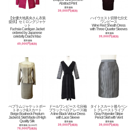
Abstract Print
通常価格
39,000円
(税別)
【女優大地真央さん衣装
ハイウエスト切替七分丈
提供】セミロングジャケ
ワンピース
ット
Wine Red Sheath Dress
Fuchsia Cardigan Jacket
with Three Quarter Sleeves
ordered by Japanese
通常価格
celebrity Daichi Mao
39,000円
(税別)
通常価格
49,000円
(税別)
ぺプラムジャケットボー
ドールワンピース 七分袖
タイトスカート後ろベン
トネック&スカート
ブラックベロア レース袖
ト グレーストライプ
Beige Boatneck Peplum
A-line Black Velour Dress
Gray Polyester Stripe
Jacket & Skirt Made of High
with Lace Sleeve
Pencil Skirt with Vent
Quality Silk
通常価格
通常価格
39,000円
39,000円
(税別)
(税別)
通常価格 98,000円
78,000円
(税別)