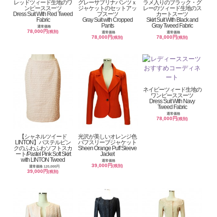
レッドツィード生地のワ
グレーサブリナパンツｘ
ラメ入りのブラック・グ
ンピーススーツ
ジャケットのセットアッ
レーのツィード生地のス
Dress Suit With Red Tweed
プスーツ
カートスーツ
Fabric
Gray Suit with Cropped
Skirt Suit With Black and
Pants
Gray Tweed Fabric
通常価格
78,000円
(税別)
通常価格
通常価格
78,000円
78,000円
(税別)
(税別)
ネイビーツィード生地の
ワンピーススーツ
Dress Suit With Navy
Tweed Fabric
通常価格
78,000円
(税別)
【シャネルツイード
光沢が美しいオレンジ色
LINTON】パステルピン
パフスリーブジャケット
クのふわふわソフトスカ
Sheen Orange Puff Sleeve
ート/Pastel Pink Soft Skirt
Jacket
with LINTON Tweed
通常価格
39,000円
(税別)
通常価格 120,000円
39,000円
(税別)