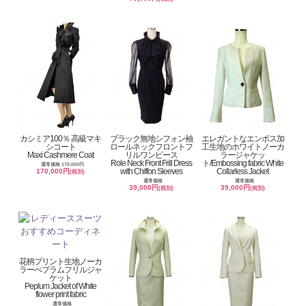
カシミア100％ 高級マキ
ブラック無地シフォン袖
エレガントなエンボス加
シコート
ロールネックフロントフ
工生地のホワイトノーカ
Maxi Cashmere Coat
リルワンピース
ラージャケッ
Role Neck Front Frill Dress
ト/Embossing fabric White
通常価格 170,000円
with Chiffon Sleeves
Collarless Jacket
170,000円
(税別)
通常価格
通常価格
39,000円
39,000円
(税別)
(税別)
花柄プリント生地ノーカ
ラーぺプラムフリルジャ
ケット
Peplum Jacket of White
flower print fabric
通常価格