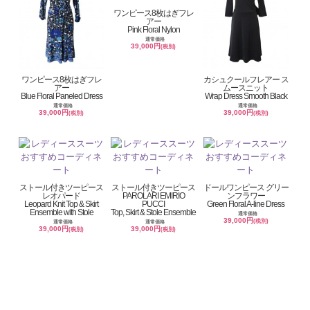
ワンピース8枚はぎフレ
アー
Pink Floral Nylon
通常価格
39,000円
(税別)
ワンピース8枚はぎフレ
カシュクールフレアー ス
アー
ムースニット
Blue Floral Paneled Dress
Wrap Dress Smooth Black
通常価格
通常価格
39,000円
39,000円
(税別)
(税別)
ストール付きツーピース
ストール付きツーピース
ドールワンピース グリー
レオパード
PAROLARI EMIRIO
ンフラワー
Leopard Knit Top & Skirt
PUCCI
Green Floral A-line Dress
Ensemble with Stole
Top, Skirt & Stole Ensemble
通常価格
39,000円
(税別)
通常価格
通常価格
39,000円
39,000円
(税別)
(税別)