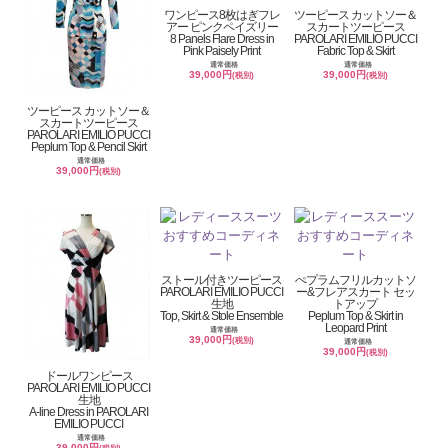
ワンピース8枚はぎフレ
ツーピース カットソー＆
アー ピンクペイズリー
スカートツーピース
8 Panels Flare Dress in
PAROLARI EMILIO PUCCI
Pink Paisely Print
Fabric Top & Skirt
通常価格
通常価格
39,000円
39,000円
(税別)
(税別)
ツーピース カットソー＆
スカートツーピース
PAROLARI EMILIO PUCCI
Peplum Top & Pencil Skirt
通常価格
39,000円
(税別)
ストール付きツーピース
ぺプラムフリルカットソ
PAROLARI EMILIO PUCCI
ー&フレアスカート セッ
生地
トアップ
Top, Skirt & Stole Ensemble
Peplum Top & Skirt in
Leopard Print
通常価格
39,000円
(税別)
通常価格
39,000円
(税別)
ドールワンピース
PAROLARI EMILIO PUCCI
生地
A-line Dress in PAROLARI
EMILIO PUCCI
通常価格
39,000円