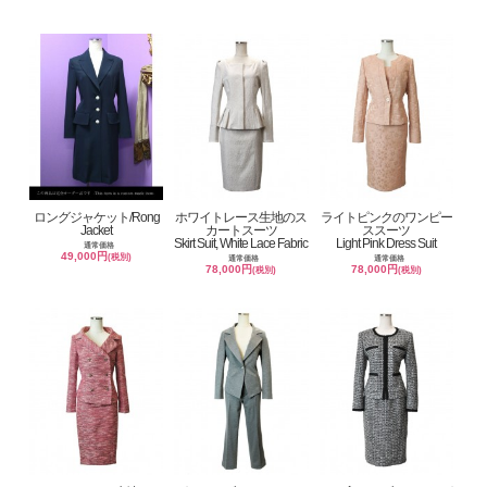
ロングジャケット/Rong
ホワイトレース生地のス
ライトピンクのワンピー
Jacket
カートスーツ
ススーツ
Skirt Suit, White Lace Fabric
Light Pink Dress Suit
通常価格
49,000円
(税別)
通常価格
通常価格
78,000円
78,000円
(税別)
(税別)