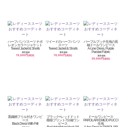
ハーフパンツスーツ ナポ
ツイードのハーフパンツ
パープルプッチ生地の長
レオンカラージャケット
スーツ
袖ドールワンピース
Tweed Jacket & Shorts
Tweed Jacket & Shorts
A-Line Dress, Purple
Parolari Fabric
通常価格
通常価格
78,000円
78,000円
(税別)
(税別)
通常価格
39,000円
(税別)
黒織柄フリル付きワンピ
ブラック×レッドドット
ドールワンピース
ース
模様プリント7分袖ワン
PAROLARI EMILIO PUCCI
Black Dress With Frill
ピース
生地
Red dot print on black,3/4
A-line Dress in PAROLARI