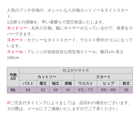
人気のプッチ生地の、オシャレな八分袖カットソー＆タイトスカー
ト。
1点限りの現物を、早い者勝ちで翌日発送いたします。
カットソー：
丸衿八分袖。脇にギャザーが入っているので、体形をカ
バーできます。
スカート：
セクシーなタイトスカート。ウエスト部分がゴムになって
います。
ストール：
アレンジが自由自在な同生地ストール。幅21cm 長さ
140cm
仕上がりサイズ
号数
カットソー
スカート
AR
バスト
着丈
袖丈
肩幅
ウエスト
ヒップ
前丈
ML
84
62
48
34
67(～77)
89(～99)
58
※
ご注文のタイミングによりましては、品切れの場合がございます。
その際は、メールにてご連絡いたしますのでご了承ください。