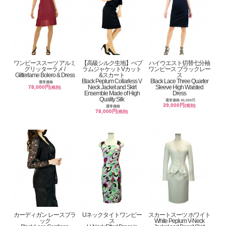
ワンピーススーツ アルミ
【高級シルク生地】ぺプ
ハイウエスト切替七分袖
グリッターラメ /
ラムジャケットVカット
ワンピース ブラックレー
Glitterlame Bolero & Dress
&スカート
ス
Black Peplum Collarless V
Black Lace Three Quarter
通常価格
Neck Jacket and Skirt
Sleeve High Waisted
78,000円
(税別)
Ensemble Made of High
Dress
Quality Silk
通常価格 45,000円
39,000円
(税別)
通常価格
78,000円
(税別)
カーディガン レースブラ
Uネックタイトワンピー
スカートスーツ ホワイト
ック
ス
White Peplum V-Neck