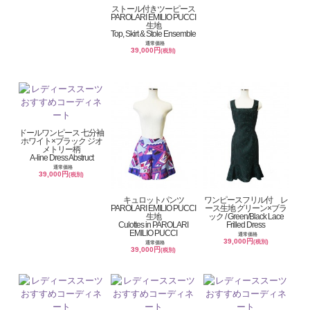
ストール付きツーピース
PAROLARI EMILIO PUCCI
生地
Top, Skirt & Stole Ensemble
通常価格
39,000円
(税別)
ドールワンピース 七分袖
ホワイト×ブラック ジオ
メトリー柄
A-line Dress Abstruct
通常価格
39,000円
(税別)
キュロットパンツ
ワンピースフリル付 レ
PAROLARI EMILIO PUCCI
ース生地 グリーン×ブラ
生地
ック / Green/Black Lace
Culottes in PAROLARI
Frilled Dress
EMILIO PUCCI
通常価格
39,000円
(税別)
通常価格
39,000円
(税別)