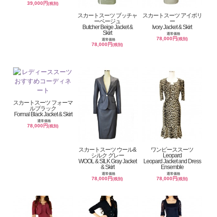
39,000円
(税別)
スカートスーツ ブッチャ
スカートスーツ アイボリ
ーベージュ
ー
Butcher Beige Jacket &
Ivory Jacket & Skirt
Skirt
通常価格
78,000円
(税別)
通常価格
78,000円
(税別)
スカートスーツ フォーマ
ルブラック
Formal Black Jacket & Skirt
通常価格
78,000円
(税別)
スカートスーツ ウール&
ワンピーススーツ
シルク グレー
Leopard
WOOL & SILK Gray Jacket
Leopard Jacket and Dress
& Skirt
Ensemble
通常価格
通常価格
78,000円
78,000円
(税別)
(税別)