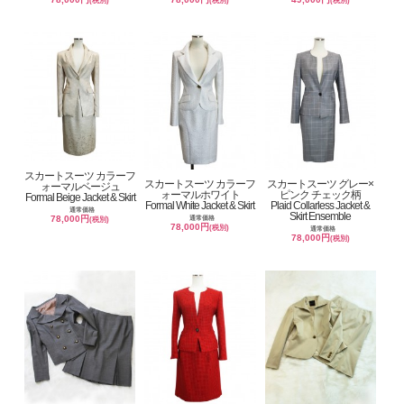
(税別)
(税別)
(税別)
スカートスーツ カラーフ
スカートスーツ カラーフ
スカートスーツ グレー×
ォーマルベージュ
ォーマルホワイト
ピンク チェック柄
Formal Beige Jacket & Skirt
Formal White Jacket & Skirt
Plaid Collarless Jacket &
通常価格
Skirt Ensemble
78,000円
通常価格
(税別)
78,000円
(税別)
通常価格
78,000円
(税別)