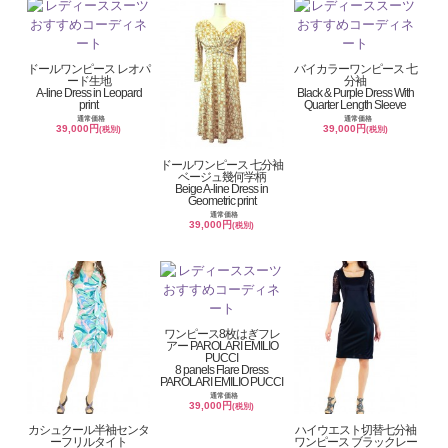
ドールワンピース レオパ
バイカラーワンピース 七
ード生地
分袖
A-line Dress in Leopard
Black & Purple Dress With
print
Quarter Length Sleeve
通常価格
通常価格
39,000円
39,000円
(税別)
(税別)
ドールワンピース 七分袖
ベージュ幾何学柄
Beige A-line Dress in
Geometric print
通常価格
39,000円
(税別)
ワンピース8枚はぎフレ
アー PAROLARI EMILIO
PUCCI
8 panels Flare Dress
PAROLARI EMILIO PUCCI
通常価格
39,000円
(税別)
カシュクール半袖センタ
ハイウエスト切替七分袖
ーフリルタイト
ワンピース ブラックレー