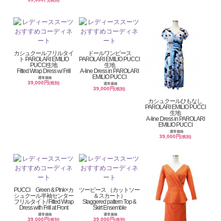
(税別)
カシュクールフリルタイ
ドールワンピース
ト PAROLARI EMILIO
PAROLARI EMILIO PUCCI
PUCCI生地
生地
Fitted Wrap Dress w/ Frill
A-line Dress in PAROLARI
EMILIO PUCCI
通常価格
39,000円
(税別)
通常価格
39,000円
(税別)
カシュクールひもなし
PAROLARI EMILIO PUCCI
生地
A-line Dress in PAROLARI
EMILIO PUCCI
通常価格
39,000円
(税別)
PUCCI Green & PInk×カ
ツーピース （カットソー
シュクール半袖センター
＆スカート）
フリルタイト/ Fitted Wrap
Staggered pattern Top &
Dress with Frill at Front
Skirt Ensemble
通常価格
通常価格
39,000円
39,000円
(税別)
(税別)