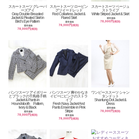
スカートスーツ グレーバ
スカートスーツ ロービン
スカートスーツ ベージュ
ーズアイ
グツイードレッド
ストライプ
Gray Double Breasted
Red Collarless Jacket &
White Striped Jacket & Skirt
Jacket & Pleated Skirt in
Flared Skirt
通常価格
Bird’s Eye Pattern
78,000円
(税別)
通常価格
78,000円
(税別)
通常価格
78,000円
(税別)
パンツスーツ アイボリー
パンツスーツ 爽やかなネ
ワンピーススーツ シャン
とブラックの千鳥格子柄
イビーにピンクのストラ
タンドット
Jacket & Pants in
イプ
Shantung Dot Jacket &
Houndstooth Pattern,
Fresh Navy Jacket And
Dress
Ivory & Black
Pants Ensemble in Pink
通常価格
Stripe
78,000円
(税別)
通常価格
78,000円
(税別)
通常価格
78,000円
(税別)