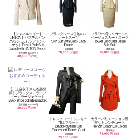
【シャネルツイード
ブラックレース生地のス
フラワー柄ジャカートの
LINTON】パステルピン
カートスーツ
ベージュスカートスーツ
クのふわふわソフトジャ
Skirt Suit With Black Lace
Flower Jacquard Beige
ケット/Pastel Pink Soft
Fabric
Skirt Suit
Jacket with LINTON Tweed
通常価格
通常価格
78,000円
78,000円
(税別)
(税別)
通常価格 120,000円
39,000円
(税別)
【川上麻衣子さん衣装提
供】ブラックストライプ
ノーカラージャケット
Black stripe collarless jacket
通常価格 120,000円
39,000円
(税別)
トレンチコート シルキー
カラーバリエーション豊
加工ブラック
富なトレンチコート
Black Polyester Silk
Trench Coat in 10 Colors
Processed Trench Coat
通常価格
79,000円
(税別)
通常価格
79,000円
(税別)