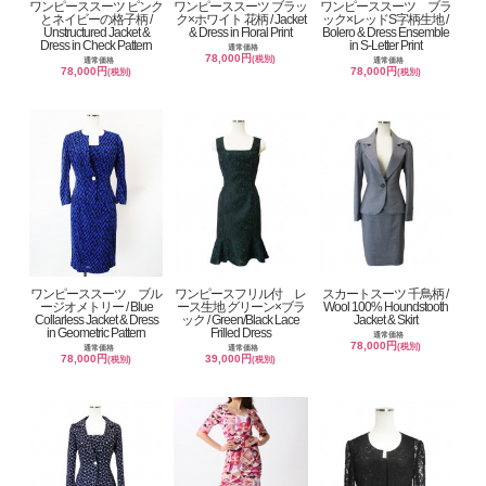
ワンピーススーツ ピンク
ワンピーススーツ ブラッ
ワンピーススーツ ブラ
とネイビーの格子柄 /
ク×ホワイト 花柄 / Jacket
ック×レッドS字柄生地 /
Unstructured Jacket &
& Dress in Floral Print
Bolero & Dress Ensemble
Dress in Check Pattern
in S-Letter Print
通常価格
78,000円
(税別)
通常価格
通常価格
78,000円
78,000円
(税別)
(税別)
ワンピーススーツ ブル
ワンピースフリル付 レ
スカートスーツ 千鳥柄 /
ージオメトリー / Blue
ース生地 グリーン×ブラ
Wool 100% Houndstooth
Collarless Jacket & Dress
ック / Green/Black Lace
Jacket & Skirt
in Geometric Pattern
Frilled Dress
通常価格
78,000円
(税別)
通常価格
通常価格
78,000円
39,000円
(税別)
(税別)