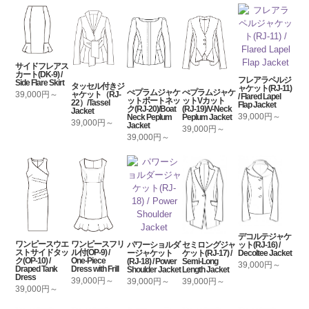
サイドフレアス
カート(DK-9) /
フレアラペルジ
Side Flare Skirt
タッセル付きジ
ャケット(RJ-11)
ぺプラムジャケ
ぺプラムジャケ
ャケット（RJ-
39,000円～
/ Flared Lapel
ットボートネッ
ットVカット
22）/Tassel
Flap Jacket
ク(RJ-20)/Boat
(RJ-19)/V-Neck
Jacket
39,000円～
Neck Peplum
Peplum Jacket
39,000円～
Jacket
39,000円～
39,000円～
デコルテジャケ
ワンピースウエ
ワンピースフリ
セミロングジャ
パワーショルダ
ット(RJ-16) /
ストサイドタッ
ル付(OP-9) /
ケット(RJ-17) /
ージャケット
Decoltee Jacket
ク(OP-10) /
One-Piece
Semi-Long
(RJ-18) / Power
39,000円～
Draped Tank
Dress with Frill
Length Jacket
Shoulder Jacket
Dress
39,000円～
39,000円～
39,000円～
39,000円～