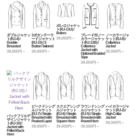
ボレロジャケッ
ト(RJ-13U) /
Bolero
ダブルジャケッ
3ボタンテーラ
ブレード付ノー
ノーカラージャ
39,000円～
ト(RJ-4) /
ードジャケット
カラージャケッ
ケット(RJ-8) /
Double-
(RJ-15) / 3-
ト(RJ-12B) /
Collarless
Breasted
Button Tailored
Collarless
Jacket
Jacket with
39,000円～
39,000円～
39,000円～
Optional Braided
Tape
39,000円～
ピークドシング
スクエアシング
ラウンドシング
ハイカラージャ
ルジャケット
ルジャケット
ルジャケット
ケット(RJ-2) /
(RJ-7) / Single-
(RJ-6) / Single-
(RJ-5) / Single-
High Collar
バックフリルデ
Breasted with
Breasted with
Breasted with
Jacket
ザインジャケッ
Peaked Lapel
Square Hem
Round Hem
39,000円～
ト(RJ-10) /
39,000円～
39,000円～
39,000円～
Jacket with
Frilled-Back
Hem