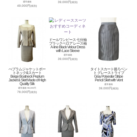
39,000円
通常価格
(税別)
49,000円
(税別)
ドールワンピース 七分袖
ブラックベロア レース袖
A-line Black Velour Dress
with Lace Sleeve
通常価格
39,000円
(税別)
ぺプラムジャケットボー
タイトスカート後ろベン
トネック&スカート
ト グレーストライプ
Beige Boatneck Peplum
Gray Polyester Stripe
Jacket & Skirt Made of High
Pencil Skirt with Vent
Quality Silk
通常価格
39,000円
通常価格 98,000円
(税別)
78,000円
(税別)