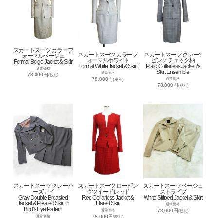
スカートスーツ カラーフ
スカートスーツ カラーフ
スカートスーツ グレー×
ォーマルベージュ
ォーマルホワイト
ピンク チェック柄
Formal Beige Jacket & Skirt
Formal White Jacket & Skirt
Plaid Collarless Jacket &
通常価格
Skirt Ensemble
通常価格
78,000円
(税別)
78,000円
通常価格
(税別)
78,000円
(税別)
スカートスーツ グレーバ
スカートスーツ ロービン
スカートスーツ ベージュ
ーズアイ
グツイードレッド
ストライプ
Gray Double Breasted
Red Collarless Jacket &
White Striped Jacket & Skirt
Jacket & Pleated Skirt in
Flared Skirt
通常価格
Bird’s Eye Pattern
78,000円
通常価格
(税別)
78,000円
通常価格
(税別)