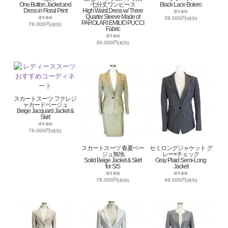
One Button Jacket and
七分丈ワンピース
Black Lace Bolero
Dress in Floral Print
High Waist Dress w/ Three
通常価格
Quarter Sleeve Made of
39,000円
通常価格
(税別)
PAROLARI EMILIO PUCCI
78,000円
(税別)
Fabric
通常価格
39,000円
(税別)
スカートスーツ フクレジ
ャカードベージュ
Beige Jacquard Jacket &
Skirt
通常価格
78,000円
(税別)
スカートスーツ 春夏ベー
セミロングジャケット グ
ジュ無地
レー×チェック
Solid Beige Jacket & Skirt
Gray Plaid Semi-Long
for S/S
Jacket
通常価格
通常価格
78,000円
49,000円
(税別)
(税別)