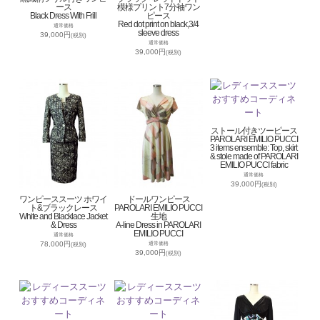
ース
模様プリント7分袖ワン
Black Dress With Frill
ピース
Red dot print on black,3/4
通常価格
sleeve dress
39,000円
(税別)
通常価格
39,000円
(税別)
ストール付きツーピース
PAROLARI EMILIO PUCCI
3 items ensemble: Top, skirt
& stole made of PAROLARI
EMILIO PUCCI fabric
通常価格
39,000円
(税別)
ワンピーススーツ ホワイ
ドールワンピース
ト&ブラックレース
PAROLARI EMILIO PUCCI
White and Blacklace Jacket
生地
& Dress
A-line Dress in PAROLARI
EMILIO PUCCI
通常価格
78,000円
通常価格
(税別)
39,000円
(税別)