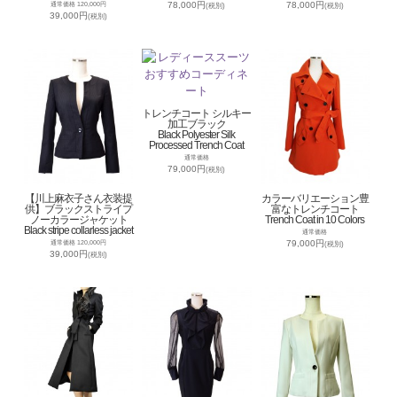
78,000円
78,000円
通常価格 120,000円
(税別)
(税別)
39,000円
(税別)
トレンチコート シルキー
加工ブラック
Black Polyester Silk
Processed Trench Coat
通常価格
79,000円
(税別)
【川上麻衣子さん衣装提
カラーバリエーション豊
供】ブラックストライプ
富なトレンチコート
ノーカラージャケット
Trench Coat in 10 Colors
Black stripe collarless jacket
通常価格
79,000円
通常価格 120,000円
(税別)
39,000円
(税別)