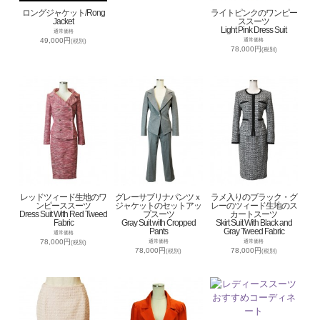
ロングジャケット/Rong
ライトピンクのワンピー
Jacket
ススーツ
Light Pink Dress Suit
通常価格
49,000円
通常価格
(税別)
78,000円
(税別)
レッドツィード生地のワ
グレーサブリナパンツｘ
ラメ入りのブラック・グ
ンピーススーツ
ジャケットのセットアッ
レーのツィード生地のス
Dress Suit With Red Tweed
プスーツ
カートスーツ
Fabric
Gray Suit with Cropped
Skirt Suit With Black and
Pants
Gray Tweed Fabric
通常価格
78,000円
通常価格
通常価格
(税別)
78,000円
78,000円
(税別)
(税別)