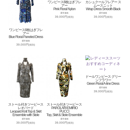
ワンピース8枚はぎフレ
カシュクールフレアー ス
アー
ムースニット
Pink Floral Nylon
Wrap Dress Smooth Black
通常価格
通常価格
39,000円
39,000円
(税別)
(税別)
ワンピース8枚はぎフレ
アー
Blue Floral Paneled Dress
通常価格
39,000円
(税別)
ドールワンピース グリー
ンフラワー
Green Floral A-line Dress
通常価格
39,000円
(税別)
ストール付きツーピース
ストール付きツーピース
レオパード
PAROLARI EMIRIO
Leopard Knit Top & Skirt
PUCCI
Ensemble with Stole
Top, Skirt & Stole Ensemble
通常価格
通常価格
39,000円
39,000円
(税別)
(税別)