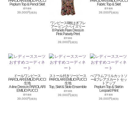
PAROLARI EMILIO PUCCI
PAROLARI EMILIO PUCCI
Peplum Top & Pencil Skirt
Fabric Top & Skirt
通常価格
通常価格
39,000円
39,000円
(税別)
(税別)
ワンピース8枚はぎフレ
アー ピンクペイズリー
8 Panels Flare Dress in
Pink Paisely Print
通常価格
39,000円
(税別)
ドールワンピース
ストール付きツーピース
ぺプラムフリルカットソ
PAROLARI EMILIO PUCCI
PAROLARI EMILIO PUCCI
ー&フレアスカート セッ
生地
生地
トアップ
A-line Dress in PAROLARI
Top, Skirt & Stole Ensemble
Peplum Top & Skirt in
EMILIO PUCCI
Leopard Print
通常価格
39,000円
通常価格
通常価格
(税別)
39,000円
39,000円
(税別)
(税別)