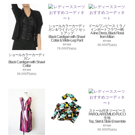
ショールカラーカーディ
ドールワンピース ミラノ
ガン＆ワイドパンツ セッ
インポートフラワー柄
トアップ
A-line Dress, Black Floral
Black Cardigan with Shawl
from Milan
Collar & Wide-Leg Pant
通常価格
39,000円
通常価格
(税別)
78,000円
(税別)
ショールカラーカーディ
ガン
Black Cardigan with Shawl
Collar
通常価格
39,000円
(税別)
ストール付きツーピース
PAROLARI EMILIO PUCCI
生地
Top, Skirt & Stole Ensemble
通常価格
39,000円
(税別)