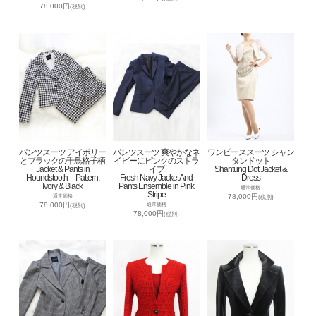
78,000円
(税別)
パンツスーツ アイボリー
パンツスーツ 爽やかなネ
ワンピーススーツ シャン
とブラックの千鳥格子柄
イビーにピンクのストラ
タンドット
Jacket & Pants in
イプ
Shantung Dot Jacket &
Houndstooth Pattern,
Fresh Navy Jacket And
Dress
Ivory & Black
Pants Ensemble in Pink
通常価格
Stripe
78,000円
通常価格
(税別)
78,000円
通常価格
(税別)
78,000円
(税別)