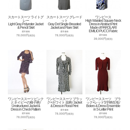
スカートスーツ ライトグ
スカートスーツ グレード
ワンピース
レー
ット
High Waisted Square Neck
Light Gray Polyester Jacket
Gray Dot Single Breasted
Dress in Abstract Print
& Pencil Skirt
Jacket and Flare Skirt
Made of PAROLARI
EMILIO PUCCI Fabric
通常価格
通常価格
78,000円
78,000円
通常価格
(税別)
(税別)
39,000円
(税別)
ワンピーススーツ ピンク
ワンピーススーツ ブラッ
ワンピーススーツ ブラ
とネイビーの格子柄 /
ク×ホワイト 花柄 / Jacket
ック×レッドS字柄生地 /
Unstructured Jacket &
& Dress in Floral Print
Bolero & Dress Ensemble
Dress in Check Pattern
in S-Letter Print
通常価格
78,000円
通常価格
通常価格
(税別)
78,000円
78,000円
(税別)
(税別)