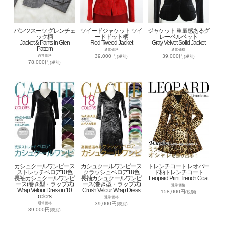
パンツスーツ グレンチェ
ツイードジャケット ツイ
ジャケット 重量感あるグ
ック柄
ードドット柄
レーベルベット
Jacket & Pants in Glen
Red Tweed Jacket
Gray Velvet Solid Jacket
Pattern
通常価格
通常価格
39,000円
39,000円
通常価格
(税別)
(税別)
78,000円
(税別)
カシュクールワンピース
カシュクールワンピース
トレンチコート レオパー
ストレッチベロア10色
クラッシュベロア18色
ド柄トレンチコート
長袖カシュクールワンピ
長袖カシュクールワンピ
Leopard Print Trench Coat
ース(巻き型・ラップ式)
ース(巻き型・ラップ式)
通常価格
Wrap Velour Dress in 10
Crush Velour Wrap Dress
158,000円
(税別)
colors
通常価格
39,000円
通常価格
(税別)
39,000円
(税別)