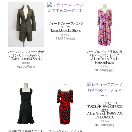
ツイードのハーフパンツ
スーツ
Tweed Jacket & Shorts
通常価格
78,000円
(税別)
ハーフパンツスーツ ナポ
パープルプッチ生地の長
レオンカラージャケット
袖ドールワンピース
Tweed Jacket & Shorts
A-Line Dress, Purple
Parolari Fabric
通常価格
78,000円
通常価格
(税別)
39,000円
(税別)
ドールワンピース
PAROLARI EMILIO PUCCI
生地
A-line Dress in PAROLARI
EMILIO PUCCI
通常価格
39,000円
(税別)
黒織柄フリル付きワンピ
ブラック×レッドドット