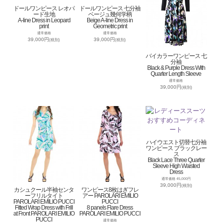
ドールワンピース レオパ
ドールワンピース 七分袖
ード生地
ベージュ幾何学柄
A-line Dress in Leopard
Beige A-line Dress in
print
Geometric print
通常価格
通常価格
39,000円
39,000円
(税別)
(税別)
バイカラーワンピース 七
分袖
Black & Purple Dress With
Quarter Length Sleeve
通常価格
39,000円
(税別)
ハイウエスト切替七分袖
ワンピース ブラックレー
ス
Black Lace Three Quarter
Sleeve High Waisted
Dress
通常価格 45,000円
39,000円
(税別)
カシュクール半袖センタ
ワンピース8枚はぎフレ
ーフリルタイト
アー PAROLARI EMILIO
PAROLARI EMILIO PUCCI
PUCCI
Fitted Wrap Dress with Frill
8 panels Flare Dress
at Front PAROLARI EMILIO
PAROLARI EMILIO PUCCI
PUCCI
通常価格