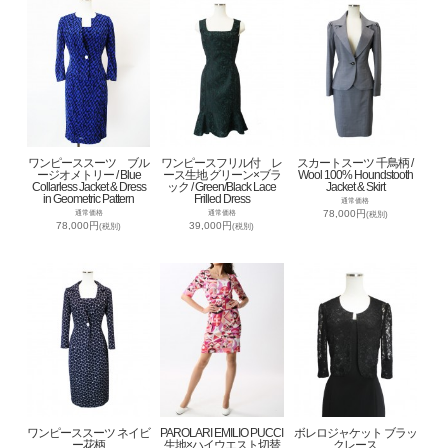
ワンピーススーツ ブル
ワンピースフリル付 レ
スカートスーツ 千鳥柄 /
ージオメトリー / Blue
ース生地 グリーン×ブラ
Wool 100% Houndstooth
Collarless Jacket & Dress
ック / Green/Black Lace
Jacket & Skirt
in Geometric Pattern
Frilled Dress
通常価格
78,000円
通常価格
通常価格
(税別)
78,000円
39,000円
(税別)
(税別)
ワンピーススーツ ネイビ
PAROLARI EMILIO PUCCI
ボレロジャケット ブラッ
ー花柄
生地×ハイウエスト切替
クレース