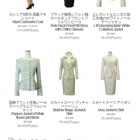
カシミア100％ 高級マキ
ブラック無地シフォン袖
エレガントなエンボス加
シコート
ロールネックフロントフ
工生地のホワイトノーカ
Maxi Cashmere Coat
リルワンピース
ラージャケッ
Role Neck Front Frill Dress
ト/Embossing fabric White
通常価格 170,000円
with Chiffon Sleeves
Collarless Jacket
170,000円
(税別)
通常価格
通常価格
39,000円
39,000円
(税別)
(税別)
花柄プリント生地ノーカ
スカートスーツ ブッチャ
スカートスーツ アイボリ
ラーぺプラムフリルジャ
ーベージュ
ー
ケット
Butcher Beige Jacket &
Ivory Jacket & Skirt
Peplum Jacket of White
Skirt
通常価格
flower print fabric
78,000円
通常価格
(税別)
78,000円
通常価格
(税別)
39,000円
(税別)