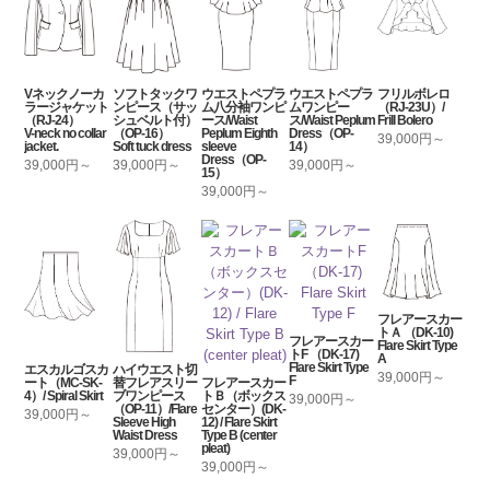
Vネックノーカ
ソフトタックワ
ウエストペプラ
ウエストペプラ
フリルボレロ
ラージャケット
ンピース（サッ
ム八分袖ワンピ
ムワンピー
（RJ-23U）/
（RJ-24）
シュベルト付）
ース/Waist
ス/Waist Peplum
Frill Bolero
V-neck no collar
（OP-16）
Peplum Eighth
Dress（OP-
39,000円～
jacket.
Soft tuck dress
sleeve
14）
Dress（OP-
39,000円～
39,000円～
39,000円～
15）
39,000円～
フレアースカー
トＡ （DK-10)
フレアースカー
Flare Skirt Type
トF （DK-17)
A
Flare Skirt Type
エスカルゴスカ
ハイウエスト切
39,000円～
F
ート（MC-SK-
替フレアスリー
フレアースカー
4）/ Spiral Skirt
ブワンピース
トＢ（ボックス
39,000円～
（OP-11）/Flare
センター）(DK-
39,000円～
Sleeve High
12) / Flare Skirt
Waist Dress
Type B (center
pleat)
39,000円～
39,000円～