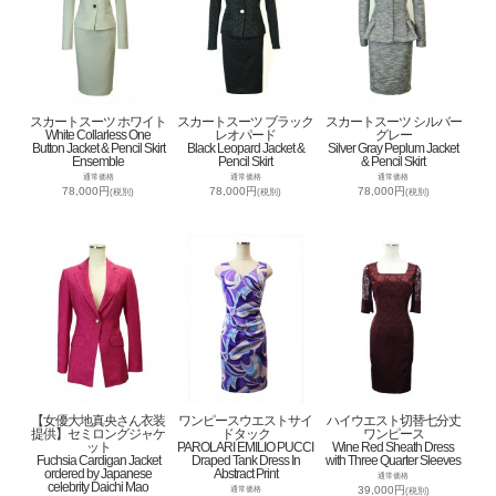
スカートスーツ ホワイト
スカートスーツ ブラック
スカートスーツ シルバー
White Collarless One
レオパード
グレー
Button Jacket & Pencil Skirt
Black Leopard Jacket &
Silver Gray Peplum Jacket
Ensemble
Pencil Skirt
& Pencil Skirt
通常価格
通常価格
通常価格
78,000円
78,000円
78,000円
(税別)
(税別)
(税別)
【女優大地真央さん衣装
ワンピースウエストサイ
ハイウエスト切替七分丈
提供】セミロングジャケ
ドタック
ワンピース
ット
PAROLARI EMILIO PUCCI
Wine Red Sheath Dress
Fuchsia Cardigan Jacket
Draped Tank Dress In
with Three Quarter Sleeves
ordered by Japanese
Abstract Print
通常価格
celebrity Daichi Mao
39,000円
通常価格
(税別)