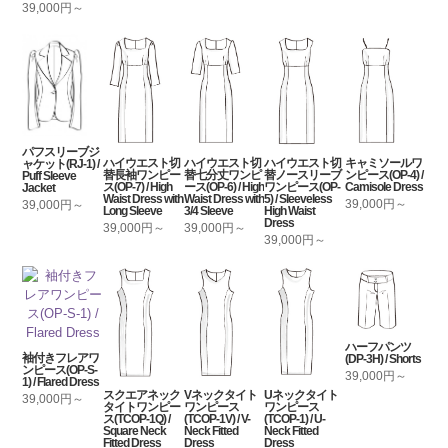
39,000円～
パフスリーブジ
ハイウエスト切
ハイウエスト切
ハイウエスト切
キャミソールワ
ャケット(RJ-1) /
替長袖ワンピー
替七分丈ワンピ
替ノースリーブ
ンピース(OP-4) /
Puff Sleeve
ス(OP-7) / High
ース(OP-6) / High
ワンピース(OP-
Camisole Dress
Jacket
Waist Dress with
Waist Dress with
5) / Sleeveless
39,000円～
39,000円～
Long Sleeve
3/4 Sleeve
High Waist
Dress
39,000円～
39,000円～
39,000円～
ハーフパンツ
袖付きフレアワ
(DP-3H) / Shorts
ンピース(OP-S-
39,000円～
1) / Flared Dress
スクエアネック
Vネックタイト
Uネックタイト
39,000円～
タイトワンピー
ワンピース
ワンピース
ス(TCOP-1Q) /
(TCOP-1V) / V-
(TCOP-1) / U-
Square Neck
Neck Fitted
Neck Fitted
Fitted Dress
Dress
Dress