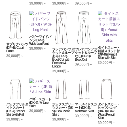
39,000円～
39,000円～
39,000円～
バギーワイドパ
ンツ(DP-3) /
Wide Leg Pant
サブリナパンツ
タイトスカート
(DP-4) / Capri
39,000円～
フレアパンツ ポ
フレアパンツ ポ
前後スリット付
Pants
ケット＆ループ
ケット＆ループ
(DK-8) / Pencil
39,000円～
あり(DP-2) /
なし(DP-1) /
Skirt with Slits
Boot Cut with
Boot Cut
39,000円～
Pockets &
39,000円～
Loops
39,000円～
バギースカート
(DK-6) / A-Line
バックフリルタ
ボックスプリー
マーメイドスカ
タイトスカート
Skirt
イトスカート
ツスカート(DK-
ート(DK-4) /
ヒップハング
39,000円～
(DK-7) / Pencil
5) / Box Pleat
Mermaid Skirt
(DK-3) / Low
Skirt with Frill
Skirt
Waist Pencil
39,000円～
Skirt
39,000円～
39,000円～
39,000円～