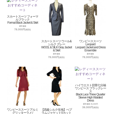
スカートスーツ フォーマ
ルブラック
Formal Black Jacket & Skirt
通常価格
78,000円
(税別)
スカートスーツ ウール&
ワンピーススーツ
シルク グレー
Leopard
WOOL & SILK Gray Jacket
Leopard Jacket and Dress
& Skirt
Ensemble
通常価格
通常価格
78,000円
78,000円
(税別)
(税別)
ハイウエスト切替七分袖
ワンピース ブラックレー
ス
Black Lace Three Quarter
Sleeve High Waisted
Dress
通常価格 45,000円
39,000円
(税別)
ワンピーススーツ アルミ
【高級シルク生地】ぺプ
グリッターラメ /
ラムジャケットVカット