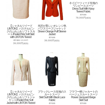
ネイビーツィード生地の
ワンピーススーツ
Dress Suit With Navy
Tweed Fabric
通常価格
78,000円
(税別)
【シャネルツイード
光沢が美しいオレンジ色
LINTON】パステルピン
パフスリーブジャケット
クのふわふわソフトスカ
Sheen Orange Puff Sleeve
ート/Pastel Pink Soft Skirt
Jacket
with LINTON Tweed
通常価格
39,000円
通常価格 120,000円
(税別)
39,000円
(税別)
【シャネルツイード
ブラックレース生地のス
フラワー柄ジャカートの
LINTON】パステルピン
カートスーツ
ベージュスカートスーツ
クのふわふわソフトジャ
Skirt Suit With Black Lace
Flower Jacquard Beige
ケット/Pastel Pink Soft
Fabric
Skirt Suit
Jacket with LINTON Tweed
通常価格
通常価格