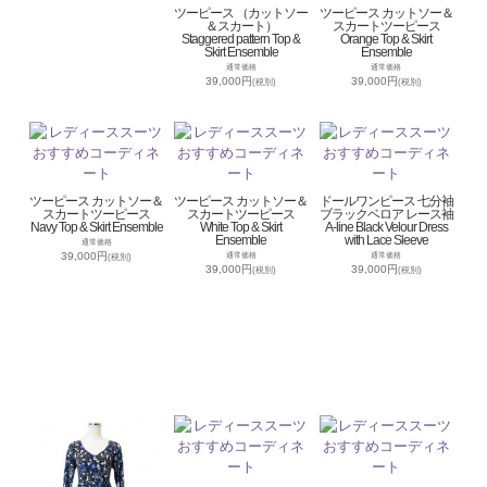
ツーピース （カットソー
ツーピース カットソー＆
＆スカート）
スカートツーピース
Staggered pattern Top &
Orange Top & Skirt
Skirt Ensemble
Ensemble
通常価格
通常価格
39,000円
39,000円
(税別)
(税別)
ツーピース カットソー＆
ツーピース カットソー＆
ドールワンピース 七分袖
スカートツーピース
スカートツーピース
ブラックベロア レース袖
Navy Top & Skirt Ensemble
White Top & Skirt
A-line Black Velour Dress
Ensemble
with Lace Sleeve
通常価格
39,000円
通常価格
通常価格
(税別)
39,000円
39,000円
(税別)
(税別)