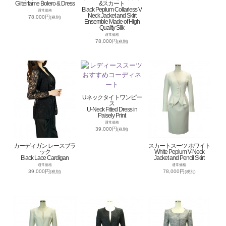
Glitterlame Bolero & Dress
&スカート
Black Peplum Collarless V
通常価格
Neck Jacket and Skirt
78,000円
(税別)
Ensemble Made of High
Quality Silk
通常価格
78,000円
(税別)
Uネックタイトワンピー
ス
U-Neck Fitted Dress in
Paisely Print
通常価格
39,000円
(税別)
カーディガン レースブラ
スカートスーツ ホワイト
ック
White Peplum V-Neck
Black Lace Cardigan
Jacket and Pencil Skirt
通常価格
通常価格
39,000円
78,000円
(税別)
(税別)