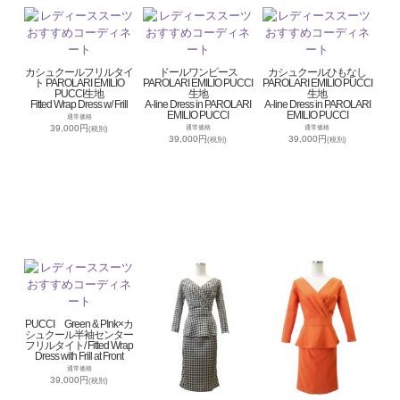
カシュクールフリルタイ
ドールワンピース
カシュクールひもなし
ト PAROLARI EMILIO
PAROLARI EMILIO PUCCI
PAROLARI EMILIO PUCCI
PUCCI生地
生地
生地
Fitted Wrap Dress w/ Frill
A-line Dress in PAROLARI
A-line Dress in PAROLARI
EMILIO PUCCI
EMILIO PUCCI
通常価格
39,000円
通常価格
通常価格
(税別)
39,000円
39,000円
(税別)
(税別)
PUCCI Green & PInk×カ
シュクール半袖センター
フリルタイト/ Fitted Wrap
Dress with Frill at Front
通常価格
39,000円
(税別)