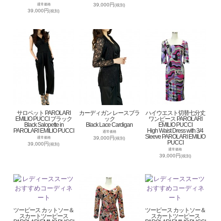
39,000円
通常価格
(税別)
39,000円
(税別)
サロペット PAROLARI
カーディガン レースブラ
ハイウエスト切替七分丈
EMILIO PUCCI ブラック
ック
ワンピース PAROLARI
Black Salopette in
Black Lace Cardigan
EMILIO PUCCI
PAROLARI EMILIO PUCCI
High Waist Dress with 3/4
通常価格
Sleeve PAROLARI EMILIO
39,000円
通常価格
(税別)
PUCCI
39,000円
(税別)
通常価格
39,000円
(税別)
ツーピース カットソー＆
ツーピース カットソー＆
スカートツーピース
スカートツーピース