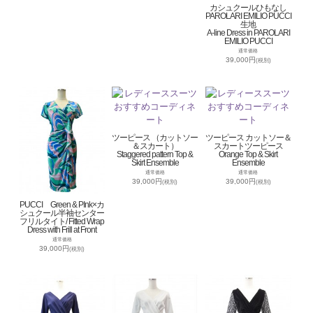
カシュクールひもなし
PAROLARI EMILIO PUCCI
生地
A-line Dress in PAROLARI
EMILIO PUCCI
通常価格
39,000円
(税別)
ツーピース （カットソー
ツーピース カットソー＆
＆スカート）
スカートツーピース
Staggered pattern Top &
Orange Top & Skirt
Skirt Ensemble
Ensemble
通常価格
通常価格
39,000円
39,000円
(税別)
(税別)
PUCCI Green & PInk×カ
シュクール半袖センター
フリルタイト/ Fitted Wrap
Dress with Frill at Front
通常価格
39,000円
(税別)