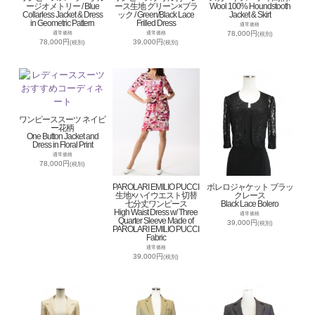
ージオメトリー / Blue
ース生地 グリーン×ブラ
Wool 100% Houndstooth
Collarless Jacket & Dress
ック / Green/Black Lace
Jacket & Skirt
in Geometric Pattern
Frilled Dress
通常価格
78,000円
通常価格
通常価格
(税別)
78,000円
39,000円
(税別)
(税別)
ワンピーススーツ ネイビ
ー花柄
One Button Jacket and
Dress in Floral Print
通常価格
78,000円
(税別)
PAROLARI EMILIO PUCCI
ボレロジャケット ブラッ
生地×ハイウエスト切替
クレース
七分丈ワンピース
Black Lace Bolero
High Waist Dress w/ Three
通常価格
Quarter Sleeve Made of
39,000円
(税別)
PAROLARI EMILIO PUCCI
Fabric
通常価格
39,000円
(税別)