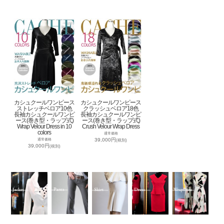
カシュクールワンピース
カシュクールワンピース
ストレッチベロア10色
クラッシュベロア18色
長袖カシュクールワンピ
長袖カシュクールワンピ
ース(巻き型・ラップ式)
ース(巻き型・ラップ式)
Wrap Velour Dress in 10
Crush Velour Wrap Dress
colors
通常価格
39,000円
通常価格
(税別)
39,000円
(税別)