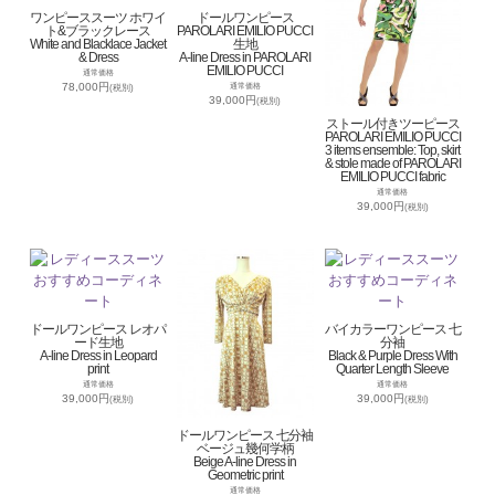
ワンピーススーツ ホワイ
ドールワンピース
ト&ブラックレース
PAROLARI EMILIO PUCCI
White and Blacklace Jacket
生地
& Dress
A-line Dress in PAROLARI
EMILIO PUCCI
通常価格
78,000円
通常価格
(税別)
39,000円
(税別)
ストール付きツーピース
PAROLARI EMILIO PUCCI
3 items ensemble: Top, skirt
& stole made of PAROLARI
EMILIO PUCCI fabric
通常価格
39,000円
(税別)
ドールワンピース レオパ
バイカラーワンピース 七
ード生地
分袖
A-line Dress in Leopard
Black & Purple Dress With
print
Quarter Length Sleeve
通常価格
通常価格
39,000円
39,000円
(税別)
(税別)
ドールワンピース 七分袖
ベージュ幾何学柄
Beige A-line Dress in
Geometric print
通常価格