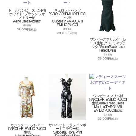
ドールワンピース 七分袖
キュロットパンツ
ホワイト×ブラック ジオ
PAROLARI EMILIO PUCCI
メトリー柄
生地
A-line Dress Abstruct
Culottes in PAROLARI
EMILIO PUCCI
通常価格
39,000円
通常価格
(税別)
39,000円
(税別)
ワンピースフリル付 レ
ース生地 グリーン×ブラ
ック / Green/Black Lace
Frilled Dress
通常価格
39,000円
(税別)
ワンピースフリル付
PAROLARI EMILIO PUCCI
生地 /Tank Frilled Dress
Made of PAROLARI
EMILIO PUCCI fabric
通常価格
39,000円
(税別)
カシュクールフレアー
サロペット ミラノインポ
PAROLARI EMILIO PUCCI
ートフラワー柄
生地
Salopette, Floral Print
A-line Wrap Dress
Fabric From Milan