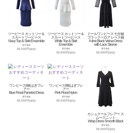
ツーピース カットソー＆
ツーピース カットソー＆
ドールワンピース 七分袖
スカートツーピース
スカートツーピース
ブラックベロア レース袖
Navy Top & Skirt Ensemble
White Top & Skirt
A-line Black Velour Dress
Ensemble
with Lace Sleeve
通常価格
39,000円
通常価格
通常価格
(税別)
39,000円
39,000円
(税別)
(税別)
ワンピース8枚はぎフレ
ワンピース8枚はぎフレ
アー
アー
Blue Floral Paneled Dress
Pink Floral Nylon
通常価格
通常価格
39,000円
39,000円
(税別)
(税別)
カシュクールフレアー ス
ムースニット
Wrap Dress Smooth Black
通常価格
39,000円
(税別)