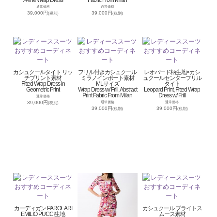
通常価格
通常価格
39,000円
39,000円
(税別)
(税別)
カシュクールタイト リッ
フリル付きカシュクール
レオパード柄生地×カシ
チプリント素材
ミラノインポート素材
ュクールセンターフリル
Fitted Wrap Dress in
MLサイズ
タイト
Geometric Print
Wrap Dress w/ Frill, Abstract
Leopard Print, Fitted Wrap
Print Fabric From Milan
Dress w/ Frill
通常価格
39,000円
通常価格
通常価格
(税別)
39,000円
39,000円
(税別)
(税別)
カーディガン PAROLARI
カシュクール ブライトス
EMILIO PUCCI生地
ムース素材