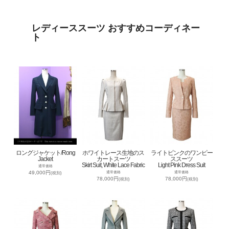
レディーススーツ おすすめコーディネー
ト
ロングジャケット/Rong
ホワイトレース生地のス
ライトピンクのワンピー
Jacket
カートスーツ
ススーツ
Skirt Suit, White Lace Fabric
Light Pink Dress Suit
通常価格
49,000円
通常価格
通常価格
(税別)
78,000円
78,000円
(税別)
(税別)