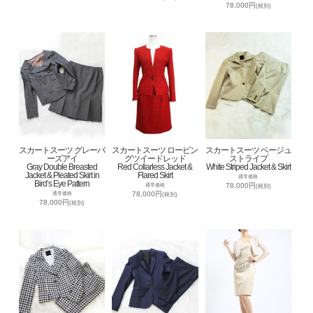
78,000円
(税別)
スカートスーツ グレーバ
スカートスーツ ロービン
スカートスーツ ベージュ
ーズアイ
グツイードレッド
ストライプ
Gray Double Breasted
Red Collarless Jacket &
White Striped Jacket & Skirt
Jacket & Pleated Skirt in
Flared Skirt
通常価格
Bird’s Eye Pattern
78,000円
通常価格
(税別)
78,000円
通常価格
(税別)
78,000円
(税別)