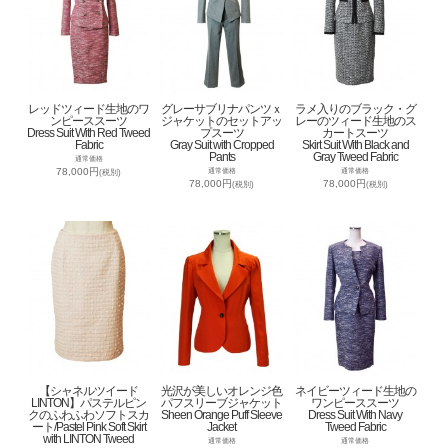
レッドツィード生地のワ
グレーサブリナパンツｘ
ラメ入りのブラック・グ
ンピーススーツ
ジャケットのセットアッ
レーのツィード生地のス
Dress Suit With Red Tweed
プスーツ
カートスーツ
Fabric
Gray Suit with Cropped
Skirt Suit With Black and
Pants
Gray Tweed Fabric
通常価格
78,000円
通常価格
通常価格
(税別)
78,000円
78,000円
(税別)
(税別)
【シャネルツイード
光沢が美しいオレンジ色
ネイビーツィード生地の
LINTON】パステルピン
パフスリーブジャケット
ワンピーススーツ
クのふわふわソフトスカ
Sheen Orange Puff Sleeve
Dress Suit With Navy
ート/Pastel Pink Soft Skirt
Jacket
Tweed Fabric
with LINTON Tweed
通常価格
通常価格