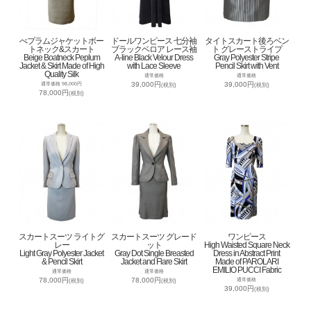
ぺプラムジャケットボー
ドールワンピース 七分袖
タイトスカート後ろベン
トネック&スカート
ブラックベロア レース袖
ト グレーストライプ
Beige Boatneck Peplum
A-line Black Velour Dress
Gray Polyester Stripe
Jacket & Skirt Made of High
with Lace Sleeve
Pencil Skirt with Vent
Quality Silk
通常価格
通常価格
39,000円
39,000円
通常価格 98,000円
(税別)
(税別)
78,000円
(税別)
スカートスーツ ライトグ
スカートスーツ グレード
ワンピース
レー
ット
High Waisted Square Neck
Light Gray Polyester Jacket
Gray Dot Single Breasted
Dress in Abstract Print
& Pencil Skirt
Jacket and Flare Skirt
Made of PAROLARI
EMILIO PUCCI Fabric
通常価格
通常価格
78,000円
78,000円
通常価格
(税別)
(税別)
39,000円
(税別)