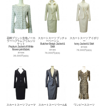
花柄プリント生地ノーカ
スカートスーツ ブッチャ
スカートスーツ アイボリ
ラーぺプラムフリルジャ
ーベージュ
ー
ケット
Butcher Beige Jacket &
Ivory Jacket & Skirt
Peplum Jacket of White
Skirt
通常価格
flower print fabric
78,000円
通常価格
(税別)
78,000円
通常価格
(税別)
39,000円
(税別)
スカートスーツ フォーマ
スカートスーツ ウール&
ワンピーススーツ