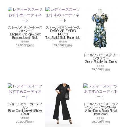
ストール付きツーピース
ストール付きツーピース
レオパード
PAROLARI EMIRIO
Leopard Knit Top & Skirt
PUCCI
Ensemble with Stole
Top, Skirt & Stole Ensemble
通常価格
通常価格
39,000円
39,000円
(税別)
(税別)
ドールワンピース グリー
ンフラワー
Green Floral A-line Dress
通常価格
39,000円
(税別)
ショールカラーカーディ
ドールワンピース ミラノ
ガン
インポートフラワー柄
Black Cardigan with Shawl
A-line Dress, Black Floral
Collar
from Milan
通常価格
通常価格
39,000円
39,000円
(税別)
(税別)