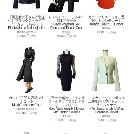
【川上麻衣子さん衣装提
トレンチコート シルキー
カラーバリエーション豊
供】ブラックストライプ
加工ブラック
富なトレンチコート
ノーカラージャケット
Black Polyester Silk
Trench Coat in 10 Colors
Black stripe collarless jacket
Processed Trench Coat
通常価格
79,000円
通常価格 120,000円
通常価格
(税別)
39,000円
79,000円
(税別)
(税別)
カシミア100％ 高級マキ
ブラック無地シフォン袖
エレガントなエンボス加
シコート
ロールネックフロントフ
工生地のホワイトノーカ
Maxi Cashmere Coat
リルワンピース
ラージャケッ
Role Neck Front Frill Dress
ト/Embossing fabric White
通常価格 170,000円
with Chiffon Sleeves
Collarless Jacket
170,000円
(税別)
通常価格
通常価格
39,000円
39,000円
(税別)
(税別)