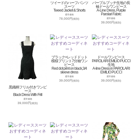
ツイードのハーフパンツ
パープルプッチ生地の長
スーツ
袖ドールワンピース
Tweed Jacket & Shorts
A-Line Dress, Purple
Parolari Fabric
通常価格
78,000円
通常価格
(税別)
39,000円
(税別)
ブラック×レッドドット
ドールワンピース
模様プリント7分袖ワン
PAROLARI EMILIO PUCCI
ピース
生地
Red dot print on black,3/4
A-line Dress in PAROLARI
sleeve dress
EMILIO PUCCI
通常価格
通常価格
39,000円
39,000円
(税別)
(税別)
黒織柄フリル付きワンピ
ース
Black Dress With Frill
通常価格
39,000円
(税別)