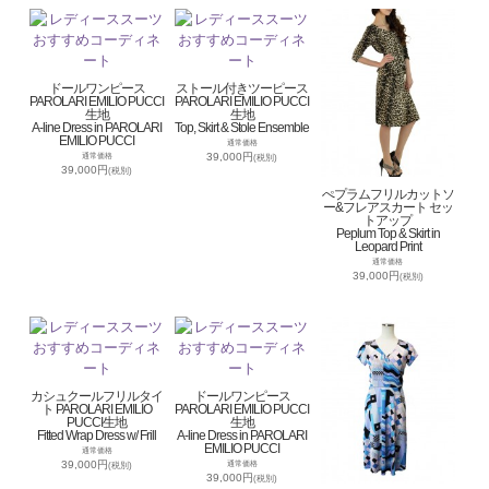
ドールワンピース
ストール付きツーピース
PAROLARI EMILIO PUCCI
PAROLARI EMILIO PUCCI
生地
生地
A-line Dress in PAROLARI
Top, Skirt & Stole Ensemble
EMILIO PUCCI
通常価格
39,000円
通常価格
(税別)
39,000円
(税別)
ぺプラムフリルカットソ
ー&フレアスカート セッ
トアップ
Peplum Top & Skirt in
Leopard Print
通常価格
39,000円
(税別)
カシュクールフリルタイ
ドールワンピース
ト PAROLARI EMILIO
PAROLARI EMILIO PUCCI
PUCCI生地
生地
Fitted Wrap Dress w/ Frill
A-line Dress in PAROLARI
EMILIO PUCCI
通常価格
39,000円
通常価格
(税別)
39,000円
(税別)