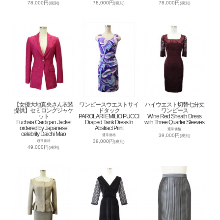
78,000円
78,000円
78,000円
(税別)
(税別)
(税別)
【女優大地真央さん衣装
ワンピースウエストサイ
ハイウエスト切替七分丈
提供】セミロングジャケ
ドタック
ワンピース
ット
PAROLARI EMILIO PUCCI
Wine Red Sheath Dress
Fuchsia Cardigan Jacket
Draped Tank Dress In
with Three Quarter Sleeves
ordered by Japanese
Abstract Print
通常価格
celebrity Daichi Mao
39,000円
通常価格
(税別)
39,000円
通常価格
(税別)
49,000円
(税別)