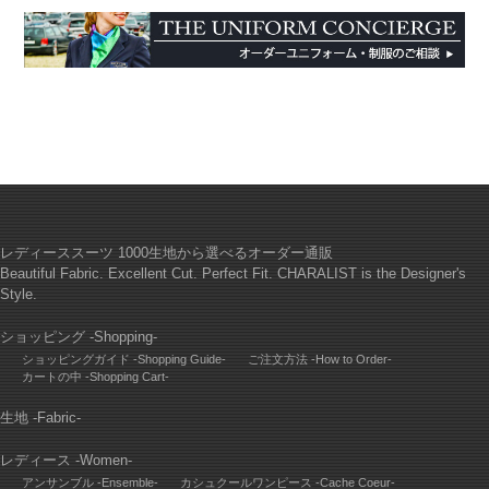
レディーススーツ 1000生地から選べるオーダー通販
Beautiful Fabric. Excellent Cut. Perfect Fit. CHARALIST is the Designer's
Style.
ショッピング -Shopping-
ショッピングガイド -Shopping Guide-
ご注文方法 -How to Order-
カートの中 -Shopping Cart-
生地 -Fabric-
レディース -Women-
アンサンブル -Ensemble-
カシュクールワンピース -Cache Coeur-