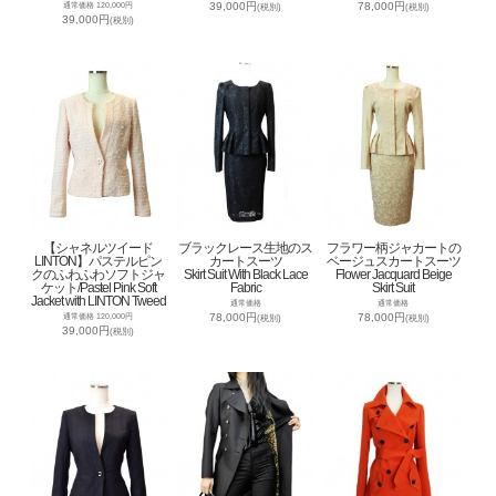
39,000円
78,000円
通常価格 120,000円
(税別)
(税別)
39,000円
(税別)
【シャネルツイード
ブラックレース生地のス
フラワー柄ジャカートの
LINTON】パステルピン
カートスーツ
ベージュスカートスーツ
クのふわふわソフトジャ
Skirt Suit With Black Lace
Flower Jacquard Beige
ケット/Pastel Pink Soft
Fabric
Skirt Suit
Jacket with LINTON Tweed
通常価格
通常価格
78,000円
78,000円
通常価格 120,000円
(税別)
(税別)
39,000円
(税別)