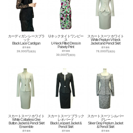
カーディガン レースブラ
Uネックタイトワンピー
スカートスーツ ホワイト
ック
ス
White Peplum V-Neck
Black Lace Cardigan
U-Neck Fitted Dress in
Jacket and Pencil Skirt
Paisely Print
通常価格
通常価格
39,000円
78,000円
通常価格
(税別)
(税別)
39,000円
(税別)
スカートスーツ ホワイト
スカートスーツ ブラック
スカートスーツ シルバー
White Collarless One
レオパード
グレー
Button Jacket & Pencil Skirt
Black Leopard Jacket &
Silver Gray Peplum Jacket
Ensemble
Pencil Skirt
& Pencil Skirt
通常価格
通常価格
通常価格