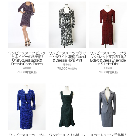
ワンピーススーツ ピンク
ワンピーススーツ ブラッ
ワンピーススーツ ブラ
とネイビーの格子柄 /
ク×ホワイト 花柄 / Jacket
ック×レッドS字柄生地 /
Unstructured Jacket &
& Dress in Floral Print
Bolero & Dress Ensemble
Dress in Check Pattern
in S-Letter Print
通常価格
78,000円
通常価格
通常価格
(税別)
78,000円
78,000円
(税別)
(税別)
ワンピーススーツ ブル
ワンピースフリル付 レ
スカートスーツ 千鳥柄 /