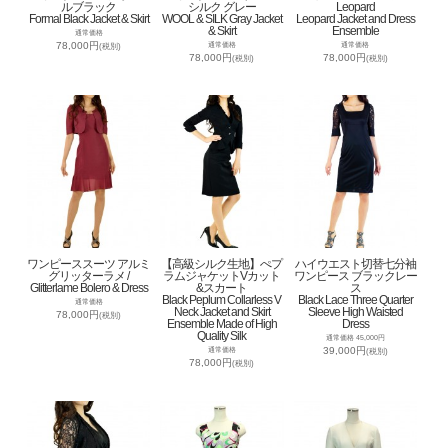
ルブラック
シルク グレー
Leopard
Formal Black Jacket & Skirt
WOOL & SILK Gray Jacket
Leopard Jacket and Dress
& Skirt
Ensemble
通常価格
78,000円
通常価格
通常価格
(税別)
78,000円
78,000円
(税別)
(税別)
ワンピーススーツ アルミ
【高級シルク生地】ぺプ
ハイウエスト切替七分袖
グリッターラメ /
ラムジャケットVカット
ワンピース ブラックレー
Glitterlame Bolero & Dress
&スカート
ス
Black Peplum Collarless V
Black Lace Three Quarter
通常価格
Neck Jacket and Skirt
Sleeve High Waisted
78,000円
(税別)
Ensemble Made of High
Dress
Quality Silk
通常価格 45,000円
39,000円
通常価格
(税別)
78,000円
(税別)