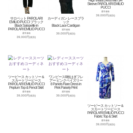
High Waist Dress with 3/4
Sleeve PAROLARI EMILIO
PUCCI
通常価格
39,000円
(税別)
サロペット PAROLARI
カーディガン レースブラ
EMILIO PUCCI ブラック
ック
Black Salopette in
Black Lace Cardigan
PAROLARI EMILIO PUCCI
通常価格
39,000円
通常価格
(税別)
39,000円
(税別)
ツーピース カットソー＆
ワンピース8枚はぎフレ
スカートツーピース
アー ピンクペイズリー
PAROLARI EMILIO PUCCI
8 Panels Flare Dress in
Peplum Top & Pencil Skirt
Pink Paisely Print
通常価格
通常価格
39,000円
39,000円
(税別)
(税別)
ツーピース カットソー＆
スカートツーピース
PAROLARI EMILIO PUCCI
Fabric Top & Skirt
通常価格
39,000円
(税別)