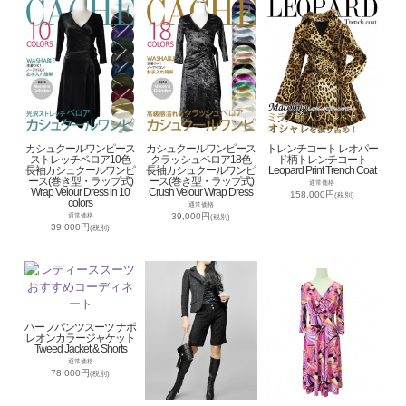
カシュクールワンピース
カシュクールワンピース
トレンチコート レオパー
ストレッチベロア10色
クラッシュベロア18色
ド柄トレンチコート
長袖カシュクールワンピ
長袖カシュクールワンピ
Leopard Print Trench Coat
ース(巻き型・ラップ式)
ース(巻き型・ラップ式)
通常価格
Wrap Velour Dress in 10
Crush Velour Wrap Dress
158,000円
(税別)
colors
通常価格
39,000円
通常価格
(税別)
39,000円
(税別)
ハーフパンツスーツ ナポ
レオンカラージャケット
Tweed Jacket & Shorts
通常価格
78,000円
(税別)