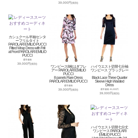
39,000円
(税別)
カシュクール半袖センタ
ーフリルタイト
PAROLARI EMILIO PUCCI
Fitted Wrap Dress with Frill
at Front PAROLARI EMILIO
PUCCI
通常価格
39,000円
(税別)
ワンピース8枚はぎフレ
ハイウエスト切替七分袖
アー PAROLARI EMILIO
ワンピース ブラックレー
PUCCI
ス
8 panels Flare Dress
Black Lace Three Quarter
PAROLARI EMILIO PUCCI
Sleeve High Waisted
Dress
通常価格
39,000円
通常価格 45,000円
(税別)
39,000円
(税別)
ハイウエスト切替七分丈
ワンピース PAROLARI
EMILIO PUCCI