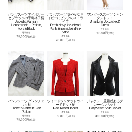
パンツスーツ アイボリー
パンツスーツ 爽やかなネ
ワンピーススーツ シャン
とブラックの千鳥格子柄
イビーにピンクのストラ
タンドット
Jacket & Pants in
イプ
Shantung Dot Jacket &
Houndstooth Pattern,
Fresh Navy Jacket And
Dress
Ivory & Black
Pants Ensemble in Pink
通常価格
Stripe
78,000円
通常価格
(税別)
78,000円
通常価格
(税別)
78,000円
(税別)
パンツスーツ グレンチェ
ツイードジャケット ツイ
ジャケット 重量感あるグ
ック柄
ードドット柄
レーベルベット
Jacket & Pants in Glen
Red Tweed Jacket
Gray Velvet Solid Jacket
Pattern
通常価格
通常価格
39,000円
39,000円
通常価格
(税別)
(税別)
78,000円
(税別)