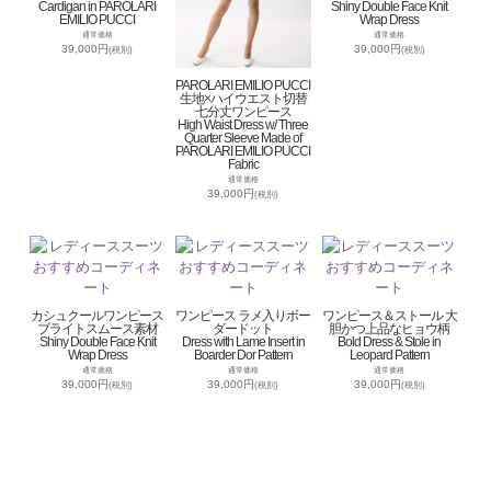
Cardigan in PAROLARI
Shiny Double Face Knit
EMILIO PUCCI
Wrap Dress
通常価格
通常価格
39,000円
39,000円
(税別)
(税別)
PAROLARI EMILIO PUCCI
生地×ハイウエスト切替
七分丈ワンピース
High Waist Dress w/ Three
Quarter Sleeve Made of
PAROLARI EMILIO PUCCI
Fabric
通常価格
39,000円
(税別)
カシュクールワンピース
ワンピース ラメ入りボー
ワンピース＆ストール 大
ブライトスムース素材
ダードット
胆かつ上品なヒョウ柄
Shiny Double Face Knit
Dress with Lame Insert in
Bold Dress & Stole in
Wrap Dress
Boarder Dor Pattern
Leopard Pattern
通常価格
通常価格
通常価格
39,000円
39,000円
39,000円
(税別)
(税別)
(税別)