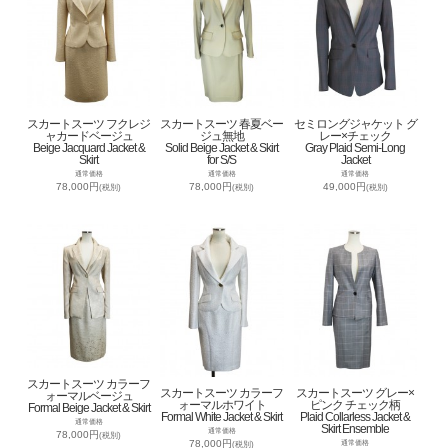
スカートスーツ フクレジ
スカートスーツ 春夏ベー
セミロングジャケット グ
ャカードベージュ
ジュ無地
レー×チェック
Beige Jacquard Jacket &
Solid Beige Jacket & Skirt
Gray Plaid Semi-Long
Skirt
for S/S
Jacket
通常価格
通常価格
通常価格
78,000円
78,000円
49,000円
(税別)
(税別)
(税別)
スカートスーツ カラーフ
スカートスーツ カラーフ
スカートスーツ グレー×
ォーマルベージュ
ォーマルホワイト
ピンク チェック柄
Formal Beige Jacket & Skirt
Formal White Jacket & Skirt
Plaid Collarless Jacket &
通常価格
Skirt Ensemble
通常価格
78,000円
(税別)
78,000円
通常価格
(税別)