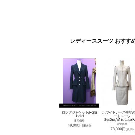
レディーススーツ おすす
ロングジャケット/Rong
ホワイトレース生地
Jacket
ートスーツ
Skirt Suit, White Lace F
通常価格
通常価格
49,000円
(税別)
78,000円
(税別)