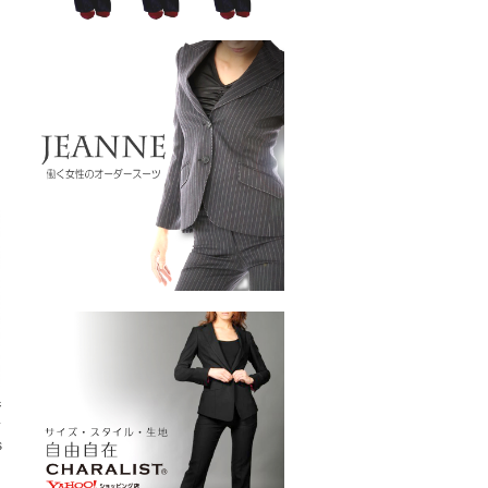
ジ
ス
s