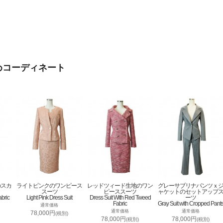
めコーディネート
のスカ
ライトピンクのワンピース
レッドツィード生地のワン
グレーサブリナパンツｘ
スーツ
ピーススーツ
ャケットのセットアップ
abric
Light Pink Dress Suit
Dress Suit With Red Tweed
ーツ
Fabric
Gray Suit with Cropped Pant
通常価格
通常価格
通常価格
78,000円
(税別)
78,000円
78,000円
(税別)
(税別)