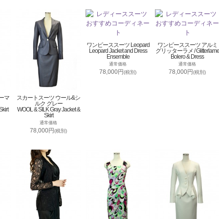
ワンピーススーツ Leopard
ワンピーススーツ アルミ
Leopard Jacket and Dress
グリッターラメ / Glitterlam
Ensemble
Bolero & Dress
通常価格
通常価格
78,000円
78,000円
(税別)
(税別)
ーマ
スカートスーツ ウール&シ
ルク グレー
kirt
WOOL & SILK Gray Jacket &
Skirt
通常価格
78,000円
(税別)