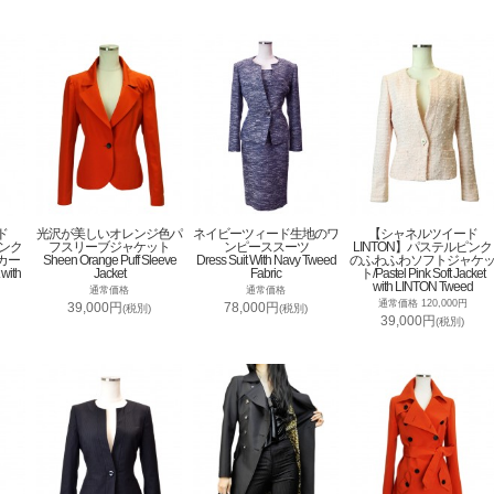
ド
光沢が美しいオレンジ色パ
ネイビーツィード生地のワ
【シャネルツイード
ピンク
フスリーブジャケット
ンピーススーツ
LINTON】パステルピンク
カー
Sheen Orange Puff Sleeve
Dress Suit With Navy Tweed
のふわふわソフトジャケ
 with
Jacket
Fabric
ト/Pastel Pink Soft Jacket
with LINTON Tweed
通常価格
通常価格
通常価格 120,000円
39,000円
78,000円
(税別)
(税別)
39,000円
(税別)