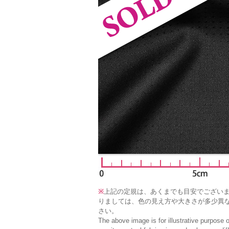
※
上記の定規は、あくまでも目安でござい
りましては、色の見え方や大きさが多少異
さい。
The above image is for illustrative purpose 