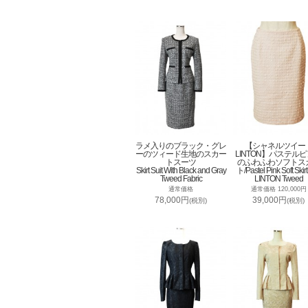
ラメ入りのブラック・グレ
【シャネルツイー
ーのツィード生地のスカー
LINTON】パステル
トスーツ
のふわふわソフトス
Skirt Suit With Black and Gray
ト/Pastel Pink Soft Skirt
Tweed Fabric
LINTON Tweed
通常価格
通常価格 120,000円
78,000円
39,000円
(税別)
(税別)