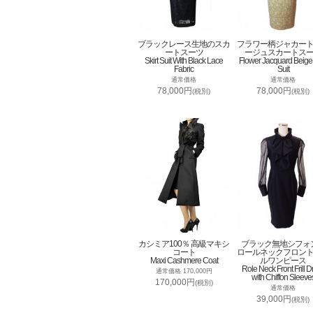
ブラックレース生地のスカ
フラワー柄ジャカー
ートスーツ
ージュスカートス
Skirt Suit With Black Lace
Flower Jacquard Beige 
Fabric
Suit
通常価格
通常価格
78,000円
78,000円
(税別)
(税別)
カシミア100％ 高級マキシ
ブラック無地シフォ
コート
ロールネックフロン
Maxi Cashmere Coat
ルワンピース
Role Neck Front Frill D
通常価格 170,000円
with Chiffon Sleeve
170,000円
(税別)
通常価格
39,000円
(税別)