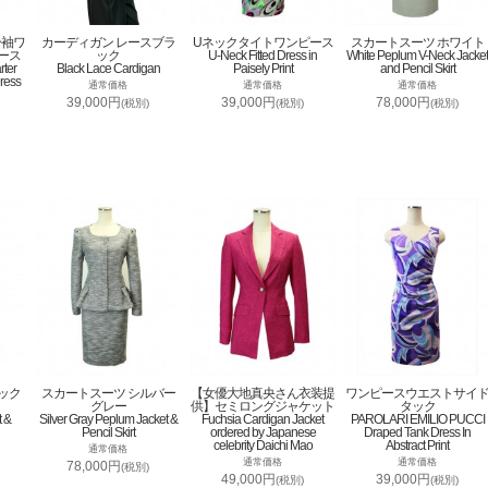
分袖ワ
カーディガン レースブラ
Uネックタイトワンピース
スカートスーツ ホワイト
ース
ック
U-Neck Fitted Dress in
White Peplum V-Neck Jacket
rter
Black Lace Cardigan
Paisely Print
and Pencil Skirt
ress
通常価格
通常価格
通常価格
39,000円
39,000円
78,000円
(税別)
(税別)
(税別)
ック
スカートスーツ シルバー
【女優大地真央さん衣装提
ワンピースウエストサイ
グレー
供】セミロングジャケット
タック
t &
Silver Gray Peplum Jacket &
Fuchsia Cardigan Jacket
PAROLARI EMILIO PUCCI
Pencil Skirt
ordered by Japanese
Draped Tank Dress In
celebrity Daichi Mao
Abstract Print
通常価格
通常価格
通常価格
78,000円
(税別)
49,000円
39,000円
(税別)
(税別)