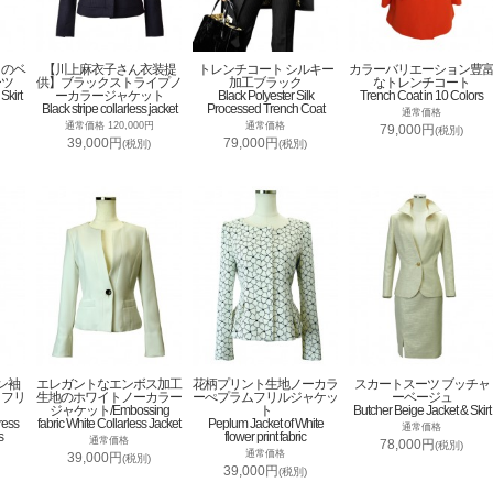
トのベ
【川上麻衣子さん衣装提
トレンチコート シルキー
カラーバリエーション豊
ーツ
供】ブラックストライプノ
加工ブラック
なトレンチコート
Skirt
ーカラージャケット
Black Polyester Silk
Trench Coat in 10 Colors
Black stripe collarless jacket
Processed Trench Coat
通常価格
通常価格 120,000円
通常価格
79,000円
(税別)
39,000円
79,000円
(税別)
(税別)
ン袖
エレガントなエンボス加工
花柄プリント生地ノーカラ
スカートスーツ ブッチャ
トフリ
生地のホワイトノーカラー
ーぺプラムフリルジャケッ
ーベージュ
ジャケット/Embossing
ト
Butcher Beige Jacket & Skirt
ress
fabric White Collarless Jacket
Peplum Jacket of White
通常価格
s
flower print fabric
通常価格
78,000円
(税別)
通常価格
39,000円
(税別)
39,000円
(税別)