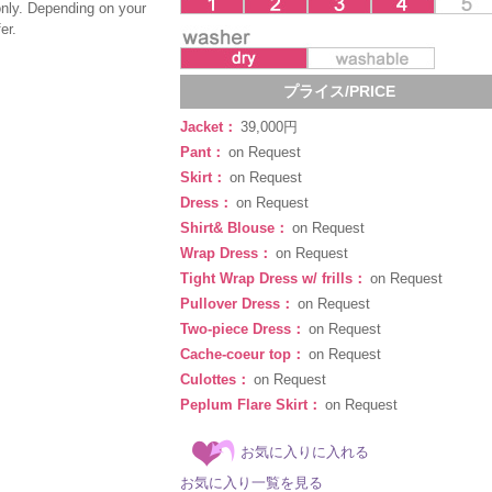
only. Depending on your
er.
プライス/PRICE
Jacket：
39,000円
Pant：
on Request
Skirt：
on Request
Dress：
on Request
Shirt& Blouse：
on Request
Wrap Dress：
on Request
Tight Wrap Dress w/ frills：
on Request
Pullover Dress：
on Request
Two-piece Dress：
on Request
Cache-coeur top：
on Request
Culottes：
on Request
Peplum Flare Skirt：
on Request
お気に入りに入れる
お気に入り一覧を見る