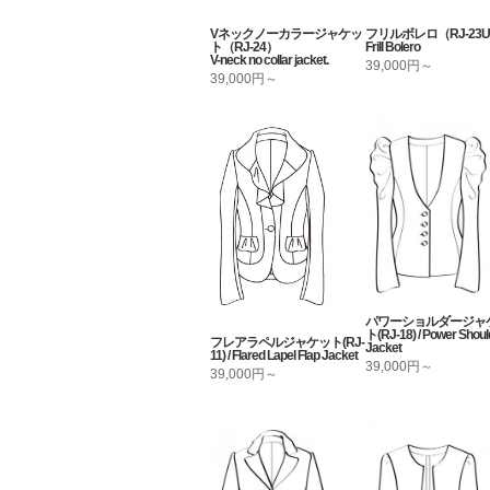
Vネックノーカラージャケッ
フリルボレロ（RJ-23U
ト（RJ-24）
Frill Bolero
V-neck no collar jacket.
39,000円～
39,000円～
パワーショルダージャ
ト(RJ-18) / Power Shoul
フレアラペルジャケット(RJ-
Jacket
11) / Flared Lapel Flap Jacket
39,000円～
39,000円～