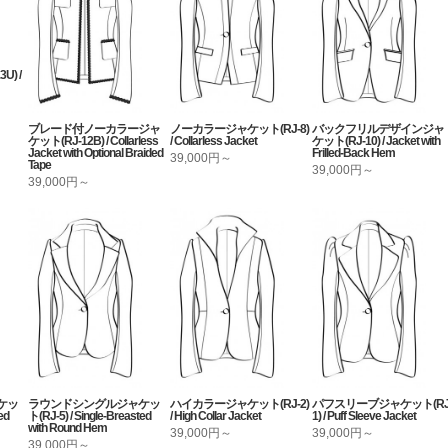
) /
ブレード付ノーカラージャ
ノーカラージャケット(RJ-8)
バックフリルデザインジャ
ケット(RJ-12B) / Collarless
/ Collarless Jacket
ケット(RJ-10) / Jacket with
Jacket with Optional Braided
Frilled-Back Hem
39,000円～
Tape
39,000円～
39,000円～
ケッ
ラウンドシングルジャケッ
ハイカラージャケット(RJ-2)
パフスリーブジャケット(RJ
ed
ト(RJ-5) / Single-Breasted
/ High Collar Jacket
1) / Puff Sleeve Jacket
with Round Hem
39,000円～
39,000円～
39,000円～