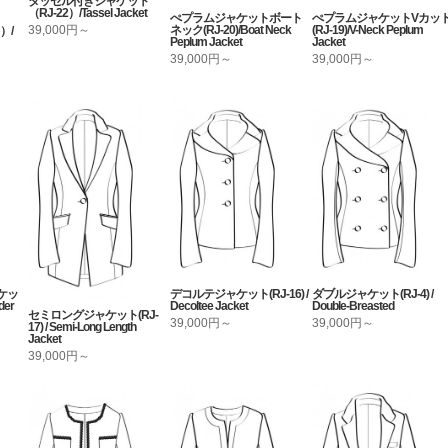
タッセル付きジャケット
（RJ-22）/Tassel Jacket
ぺプラムジャケットボート
ぺプラムジャケットVカッ
ネック(RJ-20)/Boat Neck
(RJ-19)/V-Neck Peplum
39,000円～
）/
Peplum Jacket
Jacket
39,000円～
39,000円～
ケッ
デコルテジャケット(RJ-16) /
ダブルジャケット(RJ-4) /
der
Decoltee Jacket
Double-Breasted
セミロングジャケット(RJ-
39,000円～
39,000円～
17) / Semi-Long Length
Jacket
39,000円～