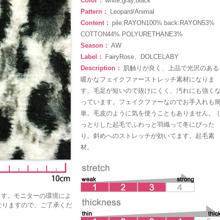
Color：
white,gray,black
Pattern：
Leopard/Animal
Content：
pile:RAYON100% back:RAYON53%
COTTON44% POLYURETHANE3%
Season：
AW
Label：
FairyRose、DOLCELABY
Description：
肌触りが良く、上品で光沢のある
暖かなフェイクファーストレッチ素材になりま
す。毛足が短いので抜けにくく、汚れにも強く
っています。フェイクファーなのでお手入れも
単。毛皮のように気を使うこともありません。 
っとりした起毛でふわっと羽織って冬にぴった
り。斜めへのストレッチが効いてます。起毛素
材。
ます。モニターの環境によ
なりますので、ご了承くだ