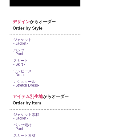
デザイン
からオーダー
Order by Style
ジャケット
- Jacket -
パンツ
- Pant -
スカート
- Skirt -
ワンピース
- Dress -
カシュクール
- Stretch Dress-
アイテム別生地
からオーダー
Order by Item
ジャケット素材
- Jacket -
パンツ素材
- Pant -
スカート素材