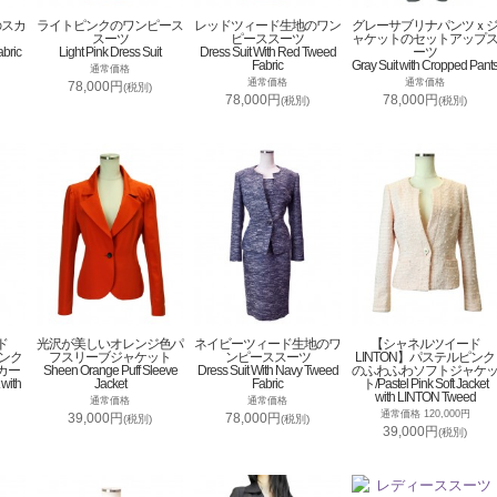
のスカ
ライトピンクのワンピース
レッドツィード生地のワン
グレーサブリナパンツｘ
スーツ
ピーススーツ
ャケットのセットアップ
abric
Light Pink Dress Suit
Dress Suit With Red Tweed
ーツ
Fabric
Gray Suit with Cropped Pant
通常価格
通常価格
通常価格
78,000円
(税別)
78,000円
78,000円
(税別)
(税別)
ド
光沢が美しいオレンジ色パ
ネイビーツィード生地のワ
【シャネルツイード
ピンク
フスリーブジャケット
ンピーススーツ
LINTON】パステルピンク
カー
Sheen Orange Puff Sleeve
Dress Suit With Navy Tweed
のふわふわソフトジャケ
 with
Jacket
Fabric
ト/Pastel Pink Soft Jacket
with LINTON Tweed
通常価格
通常価格
通常価格 120,000円
39,000円
78,000円
(税別)
(税別)
39,000円
(税別)