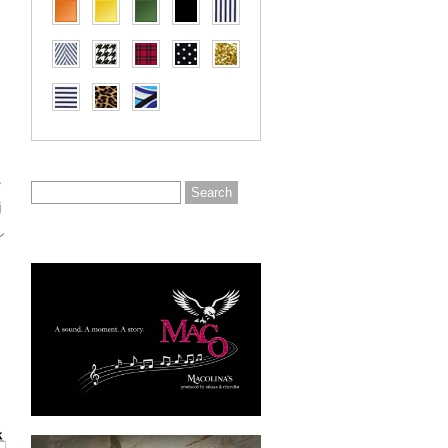
な
簡
し