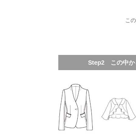
この
Step2 この