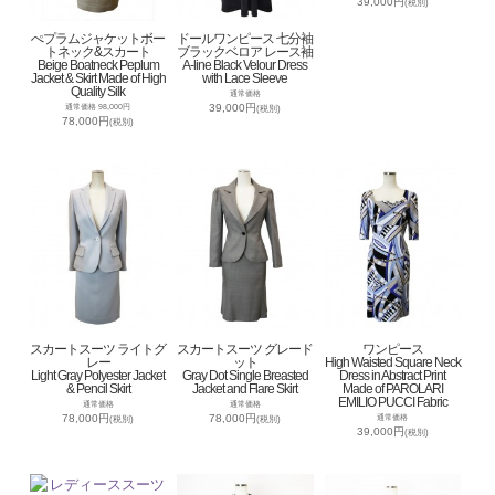
39,000円
(税別)
ぺプラムジャケットボー
ドールワンピース 七分袖
トネック&スカート
ブラックベロア レース袖
Beige Boatneck Peplum
A-line Black Velour Dress
Jacket & Skirt Made of High
with Lace Sleeve
Quality Silk
通常価格
39,000円
通常価格 98,000円
(税別)
78,000円
(税別)
スカートスーツ ライトグ
スカートスーツ グレード
ワンピース
レー
ット
High Waisted Square Neck
Light Gray Polyester Jacket
Gray Dot Single Breasted
Dress in Abstract Print
& Pencil Skirt
Jacket and Flare Skirt
Made of PAROLARI
EMILIO PUCCI Fabric
通常価格
通常価格
78,000円
78,000円
通常価格
(税別)
(税別)
39,000円
(税別)