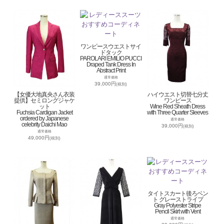
ワンピースウエストサイ
ドタック
PAROLARI EMILIO PUCCI
Draped Tank Dress In
Abstract Print
通常価格
39,000円
(税別)
【女優大地真央さん衣装
ハイウエスト切替七分丈
提供】セミロングジャケ
ワンピース
ット
Wine Red Sheath Dress
Fuchsia Cardigan Jacket
with Three Quarter Sleeves
ordered by Japanese
通常価格
celebrity Daichi Mao
39,000円
(税別)
通常価格
49,000円
(税別)
タイトスカート後ろベン
ト グレーストライプ
Gray Polyester Stripe
Pencil Skirt with Vent
通常価格