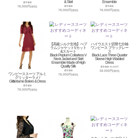
& Skirt
Ensemble
通常価格
78,000円
通常価格
通常価格
(税別)
78,000円
78,000円
(税別)
(税別)
【高級シルク生地】ぺプ
ハイウエスト切替七分袖
ラムジャケットVカット
ワンピース ブラックレー
&スカート
ス
Black Peplum Collarless V
Black Lace Three Quarter
Neck Jacket and Skirt
Sleeve High Waisted
Ensemble Made of High
Dress
Quality Silk
通常価格 45,000円
39,000円
通常価格
(税別)
ワンピーススーツ アルミ
78,000円
(税別)
グリッターラメ /
Glitterlame Bolero & Dress
通常価格
78,000円
(税別)