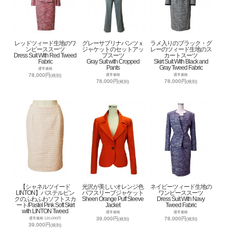
レッドツィード生地のワ
グレーサブリナパンツｘ
ラメ入りのブラック・グ
ンピーススーツ
ジャケットのセットアッ
レーのツィード生地のス
Dress Suit With Red Tweed
プスーツ
カートスーツ
Fabric
Gray Suit with Cropped
Skirt Suit With Black and
Pants
Gray Tweed Fabric
通常価格
78,000円
通常価格
通常価格
(税別)
78,000円
78,000円
(税別)
(税別)
【シャネルツイード
光沢が美しいオレンジ色
ネイビーツィード生地の
LINTON】パステルピン
パフスリーブジャケット
ワンピーススーツ
クのふわふわソフトスカ
Sheen Orange Puff Sleeve
Dress Suit With Navy
ート/Pastel Pink Soft Skirt
Jacket
Tweed Fabric
with LINTON Tweed
通常価格
通常価格
39,000円
78,000円
通常価格 120,000円
(税別)
(税別)
39,000円
(税別)