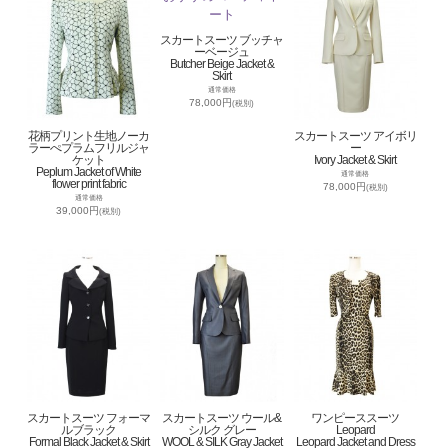
スカートスーツ ブッチャ
ーベージュ
Butcher Beige Jacket &
Skirt
通常価格
78,000円
(税別)
花柄プリント生地ノーカ
スカートスーツ アイボリ
ラーぺプラムフリルジャ
ー
ケット
Ivory Jacket & Skirt
Peplum Jacket of White
通常価格
flower print fabric
78,000円
(税別)
通常価格
39,000円
(税別)
スカートスーツ フォーマ
スカートスーツ ウール&
ワンピーススーツ
ルブラック
シルク グレー
Leopard
Formal Black Jacket & Skirt
WOOL & SILK Gray Jacket
Leopard Jacket and Dress