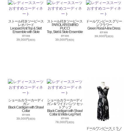
ストール付きツーピース
ストール付きツーピース
ドールワンピース グリー
レオパード
PAROLARI EMIRIO
ンフラワー
Leopard Knit Top & Skirt
PUCCI
Green Floral A-line Dress
Ensemble with Stole
Top, Skirt & Stole Ensemble
通常価格
39,000円
通常価格
通常価格
(税別)
39,000円
39,000円
(税別)
(税別)
ショールカラーカーディ
ショールカラーカーディ
ガン
ガン＆ワイドパンツ セッ
Black Cardigan with Shawl
トアップ
Collar
Black Cardigan with Shawl
Collar & Wide-Leg Pant
通常価格
39,000円
通常価格
(税別)
78,000円
(税別)
ドールワンピース ミラノ