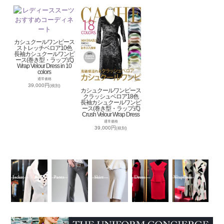
カシュクールワンピース
ストレッチベロア10色
長袖カシュクールワンピ
ース(巻き型・ラップ式)
Wrap Velour Dress in 10
colors
通常価格
39,000円
(税別)
カシュクールワンピース
クラッシュベロア18色
長袖カシュクールワンピ
ース(巻き型・ラップ式)
Crush Velour Wrap Dress
通常価格
39,000円
(税別)