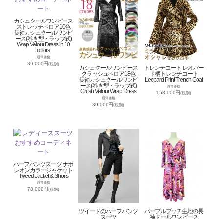
カシュクールワンピース
ストレッチベロア10色
長袖カシュクールワンピ
ース(巻き型・ラップ式)
Wrap Velour Dress in 10
colors
通常価格
39,000円
(税別)
カシュクールワンピース
トレンチコート レオパー
クラッシュベロア18色
ド柄トレンチコート
長袖カシュクールワンピ
Leopard Print Trench Coat
ース(巻き型・ラップ式)
通常価格
Crush Velour Wrap Dress
158,000円
(税別)
通常価格
39,000円
(税別)
ハーフパンツスーツ ナポ
レオンカラージャケット
Tweed Jacket & Shorts
通常価格
78,000円
(税別)
ツイードのハーフパンツ
パープルプッチ生地の長
スーツ
袖ドールワンピース