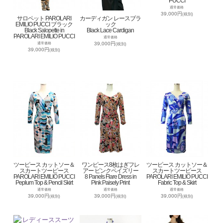
PUCCI
通常価格
39,000円
(税別)
サロペット PAROLARI
カーディガン レースブラ
EMILIO PUCCI ブラック
ック
Black Salopette in
Black Lace Cardigan
PAROLARI EMILIO PUCCI
通常価格
39,000円
通常価格
(税別)
39,000円
(税別)
ツーピース カットソー＆
ワンピース8枚はぎフレ
ツーピース カットソー＆
スカートツーピース
アー ピンクペイズリー
スカートツーピース
PAROLARI EMILIO PUCCI
8 Panels Flare Dress in
PAROLARI EMILIO PUCCI
Peplum Top & Pencil Skirt
Pink Paisely Print
Fabric Top & Skirt
通常価格
通常価格
通常価格
39,000円
39,000円
39,000円
(税別)
(税別)
(税別)