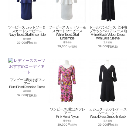
ツーピース カットソー＆
ツーピース カットソー＆
ドールワンピース 七分袖
スカートツーピース
スカートツーピース
ブラックベロア レース袖
Navy Top & Skirt Ensemble
White Top & Skirt
A-line Black Velour Dress
Ensemble
with Lace Sleeve
通常価格
39,000円
通常価格
通常価格
(税別)
39,000円
39,000円
(税別)
(税別)
ワンピース8枚はぎフレ
アー
Blue Floral Paneled Dress
通常価格
39,000円
(税別)
ワンピース8枚はぎフレ
カシュクールフレアー ス
アー
ムースニット
Pink Floral Nylon
Wrap Dress Smooth Black
通常価格
通常価格
39,000円
39,000円
(税別)
(税別)