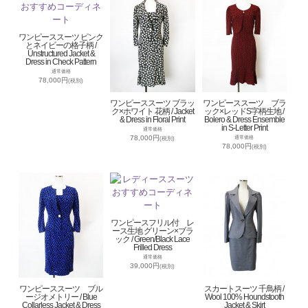
ワンピーススーツ ピンク
とネイビーの格子柄 /
Unstructured Jacket &
Dress in Check Pattern
通常価格
78,000円
(税別)
ワンピーススーツ ブラッ
ワンピーススーツ ブラ
ク×ホワイト 花柄 / Jacket
ック×レッドS字柄生地 /
& Dress in Floral Print
Bolero & Dress Ensemble
in S-Letter Print
通常価格
78,000円
通常価格
(税別)
78,000円
(税別)
ワンピースフリル付 レ
ース生地 グリーン×ブラ
ック / Green/Black Lace
Frilled Dress
通常価格
39,000円
(税別)
ワンピーススーツ ブル
スカートスーツ 千鳥柄 /
ージオメトリー / Blue
Wool 100% Houndstooth
Collarless Jacket & Dress
Jacket & Skirt