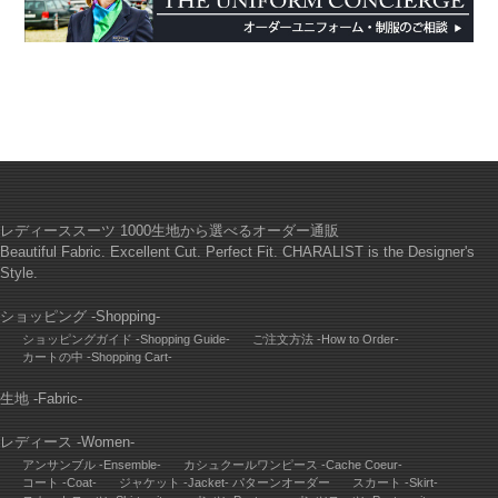
レディーススーツ 1000生地から選べるオーダー通販
Beautiful Fabric. Excellent Cut. Perfect Fit. CHARALIST is the Designer's
Style.
ショッピング -Shopping-
ショッピングガイド -Shopping Guide-
ご注文方法 -How to Order-
カートの中 -Shopping Cart-
生地 -Fabric-
レディース -Women-
アンサンブル -Ensemble-
カシュクールワンピース -Cache Coeur-
コート -Coat-
ジャケット -Jacket- パターンオーダー
スカート -Skirt-