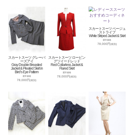
スカートスーツ ベージュ
ストライプ
White Striped Jacket & Skirt
通常価格
78,000円
(税別)
スカートスーツ グレーバ
スカートスーツ ロービン
ーズアイ
グツイードレッド
Gray Double Breasted
Red Collarless Jacket &
Jacket & Pleated Skirt in
Flared Skirt
Bird’s Eye Pattern
通常価格
78,000円
通常価格
(税別)
78,000円
(税別)