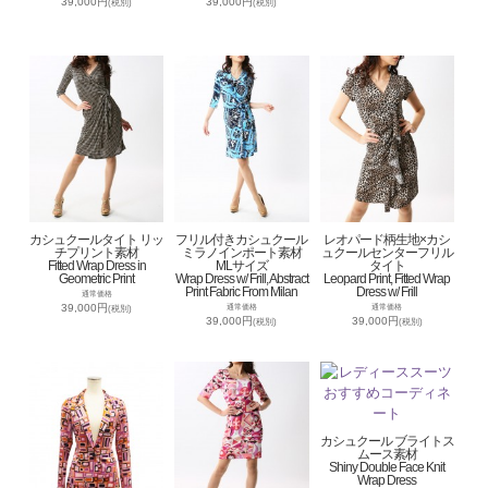
39,000円
39,000円
(税別)
(税別)
カシュクールタイト リッ
フリル付きカシュクール
レオパード柄生地×カシ
チプリント素材
ミラノインポート素材
ュクールセンターフリル
Fitted Wrap Dress in
MLサイズ
タイト
Geometric Print
Wrap Dress w/ Frill, Abstract
Leopard Print, Fitted Wrap
Print Fabric From Milan
Dress w/ Frill
通常価格
39,000円
通常価格
通常価格
(税別)
39,000円
39,000円
(税別)
(税別)
カシュクール ブライトス
ムース素材
Shiny Double Face Knit
Wrap Dress