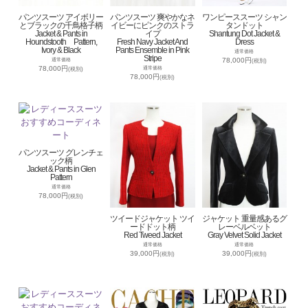
パンツスーツ アイボリー
パンツスーツ 爽やかなネ
ワンピーススーツ シャン
とブラックの千鳥格子柄
イビーにピンクのストラ
タンドット
Jacket & Pants in
イプ
Shantung Dot Jacket &
Houndstooth Pattern,
Fresh Navy Jacket And
Dress
Ivory & Black
Pants Ensemble in Pink
通常価格
Stripe
78,000円
通常価格
(税別)
78,000円
通常価格
(税別)
78,000円
(税別)
パンツスーツ グレンチェ
ック柄
Jacket & Pants in Glen
Pattern
通常価格
78,000円
(税別)
ツイードジャケット ツイ
ジャケット 重量感あるグ
ードドット柄
レーベルベット
Red Tweed Jacket
Gray Velvet Solid Jacket
通常価格
通常価格
39,000円
39,000円
(税別)
(税別)