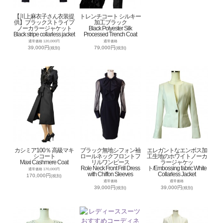
【川上麻衣子さん衣装提
トレンチコート シルキー
供】ブラックストライプ
加工ブラック
ノーカラージャケット
Black Polyester Silk
Black stripe collarless jacket
Processed Trench Coat
通常価格 120,000円
通常価格
39,000円
79,000円
(税別)
(税別)
カシミア100％ 高級マキ
ブラック無地シフォン袖
エレガントなエンボス加
シコート
ロールネックフロントフ
工生地のホワイトノーカ
Maxi Cashmere Coat
リルワンピース
ラージャケッ
Role Neck Front Frill Dress
ト/Embossing fabric White
通常価格 170,000円
with Chiffon Sleeves
Collarless Jacket
170,000円
(税別)
通常価格
通常価格
39,000円
39,000円
(税別)
(税別)