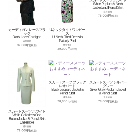
スカートスーツ ホワイト
White Peplum V-Neck
Jacket and Pencil Skirt
通常価格
78,000円
(税別)
カーディガン レースブラ
Uネックタイトワンピー
ック
ス
Black Lace Cardigan
U-Neck Fitted Dress in
Paisely Print
通常価格
39,000円
通常価格
(税別)
39,000円
(税別)
スカートスーツ ブラック
スカートスーツ シルバー
レオパード
グレー
Black Leopard Jacket &
Silver Gray Peplum Jacket
Pencil Skirt
& Pencil Skirt
通常価格
通常価格
78,000円
78,000円
(税別)
(税別)
スカートスーツ ホワイト
White Collarless One
Button Jacket & Pencil Skirt
Ensemble
通常価格
78,000円
(税別)