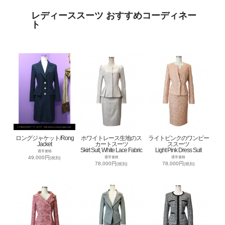
レディーススーツ おすすめコーディネー
ト
ロングジャケット/Rong
ホワイトレース生地のス
ライトピンクのワンピー
Jacket
カートスーツ
ススーツ
Skirt Suit, White Lace Fabric
Light Pink Dress Suit
通常価格
49,000円
通常価格
通常価格
(税別)
78,000円
78,000円
(税別)
(税別)