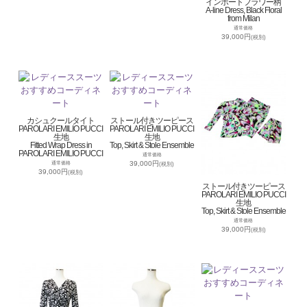
インポートフラワー柄
A-line Dress, Black Floral
from Milan
通常価格
39,000円
(税別)
カシュクールタイト
ストール付きツーピース
PAROLARI EMILIO PUCCI
PAROLARI EMILIO PUCCI
生地
生地
Fitted Wrap Dress in
Top, Skirt & Stole Ensemble
PAROLARI EMILIO PUCCI
通常価格
39,000円
通常価格
(税別)
39,000円
(税別)
ストール付きツーピース
PAROLARI EMILIO PUCCI
生地
Top, Skirt & Stole Ensemble
通常価格
39,000円
(税別)