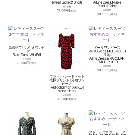
Tweed Jacket & Shorts
A-Line Dress, Purple
Parolari Fabric
通常価格
78,000円
通常価格
(税別)
39,000円
(税別)
黒織柄フリル付きワンピ
ドールワンピース
ース
PAROLARI EMILIO PUCCI
Black Dress With Frill
生地
A-line Dress in PAROLARI
通常価格
EMILIO PUCCI
39,000円
(税別)
通常価格
39,000円
(税別)
ブラック×レッドドット
模様プリント7分袖ワン
ピース
Red dot print on black,3/4
sleeve dress
通常価格
39,000円
(税別)
ストール付きツーピース