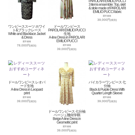
PAROLARI EMILIO PUCCI
3 items ensemble: Top, skirt
& stole made of PAROLARI
EMILIO PUCCI fabric
通常価格
39,000円
(税別)
ワンピーススーツ ホワイ
ドールワンピース
ト&ブラックレース
PAROLARI EMILIO PUCCI
White and Blacklace Jacket
生地
& Dress
A-line Dress in PAROLARI
EMILIO PUCCI
通常価格
78,000円
通常価格
(税別)
39,000円
(税別)
ドールワンピース レオパ
バイカラーワンピース 七
ード生地
分袖
A-line Dress in Leopard
Black & Purple Dress With
print
Quarter Length Sleeve
通常価格
通常価格
39,000円
39,000円
(税別)
(税別)
ドールワンピース 七分袖
ベージュ幾何学柄
Beige A-line Dress in
Geometric print
通常価格
39,000円
(税別)