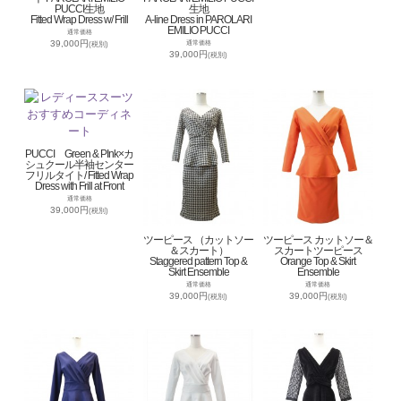
PUCCI生地
生地
Fitted Wrap Dress w/ Frill
A-line Dress in PAROLARI
EMILIO PUCCI
通常価格
39,000円
通常価格
(税別)
39,000円
(税別)
PUCCI Green & PInk×カ
シュクール半袖センター
フリルタイト/ Fitted Wrap
Dress with Frill at Front
通常価格
39,000円
(税別)
ツーピース （カットソー
ツーピース カットソー＆
＆スカート）
スカートツーピース
Staggered pattern Top &
Orange Top & Skirt
Skirt Ensemble
Ensemble
通常価格
通常価格
39,000円
39,000円
(税別)
(税別)