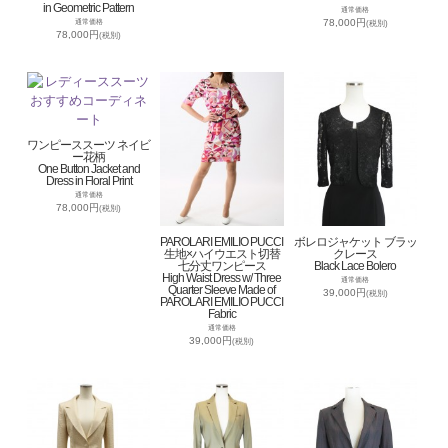
in Geometric Pattern
通常価格
78,000円
通常価格
(税別)
78,000円
(税別)
ワンピーススーツ ネイビ
ー花柄
One Button Jacket and
Dress in Floral Print
通常価格
78,000円
(税別)
PAROLARI EMILIO PUCCI
ボレロジャケット ブラッ
生地×ハイウエスト切替
クレース
七分丈ワンピース
Black Lace Bolero
High Waist Dress w/ Three
通常価格
Quarter Sleeve Made of
39,000円
(税別)
PAROLARI EMILIO PUCCI
Fabric
通常価格
39,000円
(税別)