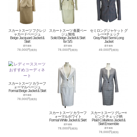
スカートスーツ フクレジ
スカートスーツ 春夏ベー
セミロングジャケット グ
ャカードベージュ
ジュ無地
レー×チェック
Beige Jacquard Jacket &
Solid Beige Jacket & Skirt
Gray Plaid Semi-Long
Skirt
for S/S
Jacket
通常価格
通常価格
通常価格
78,000円
78,000円
49,000円
(税別)
(税別)
(税別)
スカートスーツ カラーフ
ォーマルベージュ
Formal Beige Jacket & Skirt
通常価格
78,000円
(税別)
スカートスーツ カラーフ
スカートスーツ グレー×
ォーマルホワイト
ピンク チェック柄
Formal White Jacket & Skirt
Plaid Collarless Jacket &
Skirt Ensemble
通常価格
78,000円
通常価格
(税別)
78,000円
(税別)