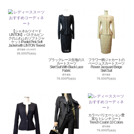
【シャネルツイード
LINTON】パステルピン
クのふわふわソフトジャ
ケット/Pastel Pink Soft
Jacket with LINTON Tweed
通常価格 120,000円
39,000円
(税別)
ブラックレース生地のス
フラワー柄ジャカートの
カートスーツ
ベージュスカートスーツ
Skirt Suit With Black Lace
Flower Jacquard Beige
Fabric
Skirt Suit
通常価格
通常価格
78,000円
78,000円
(税別)
(税別)
カラーバリエーション豊
富なトレンチコート
Trench Coat in 10 Colors
通常価格
79,000円
(税別)