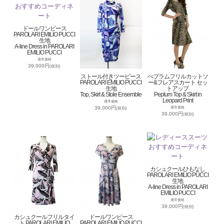
ドールワンピース
PAROLARI EMILIO PUCCI
生地
A-line Dress in PAROLARI
EMILIO PUCCI
通常価格
39,000円
(税別)
ストール付きツーピース
ぺプラムフリルカットソ
PAROLARI EMILIO PUCCI
ー&フレアスカート セッ
生地
トアップ
Top, Skirt & Stole Ensemble
Peplum Top & Skirt in
Leopard Print
通常価格
39,000円
通常価格
(税別)
39,000円
(税別)
カシュクールひもなし
PAROLARI EMILIO PUCCI
生地
A-line Dress in PAROLARI
EMILIO PUCCI
通常価格
39,000円
(税別)
カシュクールフリルタイ
ドールワンピース
ト PAROLARI EMILIO
PAROLARI EMILIO PUCCI