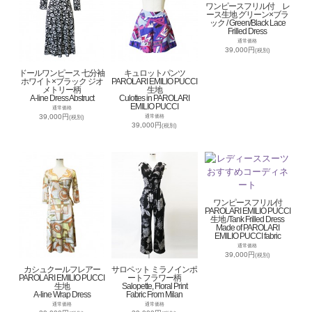
ワンピースフリル付 レ
ース生地 グリーン×ブラ
ック / Green/Black Lace
Frilled Dress
通常価格
39,000円
(税別)
ドールワンピース 七分袖
キュロットパンツ
ホワイト×ブラック ジオ
PAROLARI EMILIO PUCCI
メトリー柄
生地
A-line Dress Abstruct
Culottes in PAROLARI
EMILIO PUCCI
通常価格
39,000円
通常価格
(税別)
39,000円
(税別)
ワンピースフリル付
PAROLARI EMILIO PUCCI
生地 /Tank Frilled Dress
Made of PAROLARI
EMILIO PUCCI fabric
通常価格
39,000円
(税別)
カシュクールフレアー
サロペット ミラノインポ
PAROLARI EMILIO PUCCI
ートフラワー柄
生地
Salopette, Floral Print
A-line Wrap Dress
Fabric From Milan
通常価格
通常価格