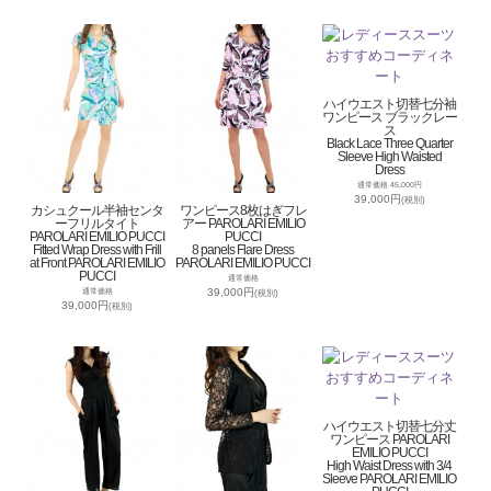
ハイウエスト切替七分袖
ワンピース ブラックレー
ス
Black Lace Three Quarter
Sleeve High Waisted
Dress
通常価格 45,000円
39,000円
(税別)
カシュクール半袖センタ
ワンピース8枚はぎフレ
ーフリルタイト
アー PAROLARI EMILIO
PAROLARI EMILIO PUCCI
PUCCI
Fitted Wrap Dress with Frill
8 panels Flare Dress
at Front PAROLARI EMILIO
PAROLARI EMILIO PUCCI
PUCCI
通常価格
39,000円
通常価格
(税別)
39,000円
(税別)
ハイウエスト切替七分丈
ワンピース PAROLARI
EMILIO PUCCI
High Waist Dress with 3/4
Sleeve PAROLARI EMILIO