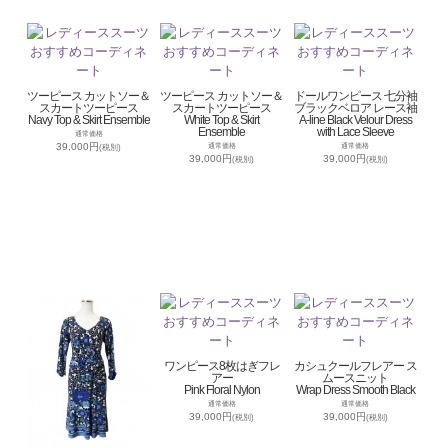
ツーピース カットソー＆
ツーピース カットソー＆
ドールワンピース 七分袖
スカートツーピース
スカートツーピース
ブラックベロア レース袖
Navy Top & Skirt Ensemble
White Top & Skirt
A-line Black Velour Dress
Ensemble
with Lace Sleeve
通常価格
39,000円
通常価格
通常価格
(税別)
39,000円
39,000円
(税別)
(税別)
ワンピース8枚はぎフレ
カシュクールフレアー ス
アー
ムースニット
Pink Floral Nylon
Wrap Dress Smooth Black
通常価格
通常価格
39,000円
39,000円
(税別)
(税別)