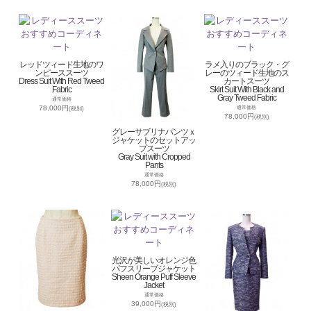
レッドツィード生地のワ
ラメ入りのブラック・グ
ンピーススーツ
レーのツィード生地のス
Dress Suit With Red Tweed
カートスーツ
Fabric
Skirt Suit With Black and
Gray Tweed Fabric
通常価格
78,000円
通常価格
(税別)
78,000円
(税別)
グレーサブリナパンツｘ
ジャケットのセットアッ
プスーツ
Gray Suit with Cropped
Pants
通常価格
78,000円
(税別)
光沢が美しいオレンジ色
パフスリーブジャケット
Sheen Orange Puff Sleeve
Jacket
通常価格
39,000円
(税別)