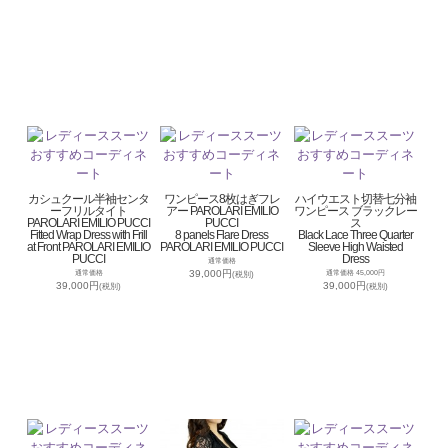
カシュクール半袖センタ
ワンピース8枚はぎフレ
ハイウエスト切替七分袖
ーフリルタイト
アー PAROLARI EMILIO
ワンピース ブラックレー
PAROLARI EMILIO PUCCI
PUCCI
ス
Fitted Wrap Dress with Frill
8 panels Flare Dress
Black Lace Three Quarter
at Front PAROLARI EMILIO
PAROLARI EMILIO PUCCI
Sleeve High Waisted
PUCCI
Dress
通常価格
39,000円
通常価格
通常価格 45,000円
(税別)
39,000円
39,000円
(税別)
(税別)