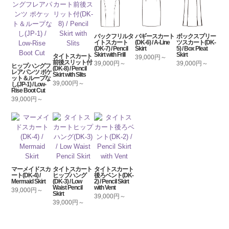
バックフリルタ
バギースカート
ボックスプリー
イトスカート
(DK-6) / A-Line
ツスカート(DK-
(DK-7) / Pencil
Skirt
5) / Box Pleat
Skirt with Frill
Skirt
タイトスカート
39,000円～
前後スリット付
39,000円～
39,000円～
ヒップハングフ
(DK-8) / Pencil
レアパンツ ポケ
Skirt with Slits
ット＆ループな
39,000円～
し(JP-1) / Low-
Rise Boot Cut
39,000円～
マーメイドスカ
タイトスカート
タイトスカート
ート(DK-4) /
ヒップハング
後ろベント(DK-
Mermaid Skirt
(DK-3) / Low
2) / Pencil Skirt
Waist Pencil
with Vent
39,000円～
Skirt
39,000円～
39,000円～