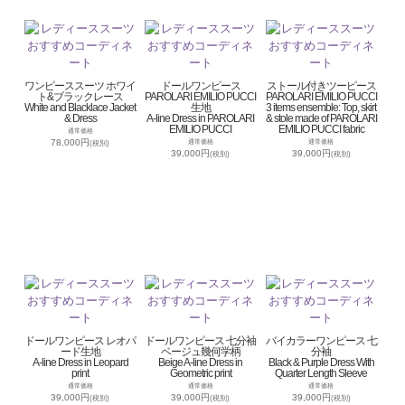
ワンピーススーツ ホワイ
ドールワンピース
ストール付きツーピース
ト&ブラックレース
PAROLARI EMILIO PUCCI
PAROLARI EMILIO PUCCI
White and Blacklace Jacket
生地
3 items ensemble: Top, skirt
& Dress
A-line Dress in PAROLARI
& stole made of PAROLARI
EMILIO PUCCI
EMILIO PUCCI fabric
通常価格
78,000円
通常価格
通常価格
(税別)
39,000円
39,000円
(税別)
(税別)
ドールワンピース レオパ
ドールワンピース 七分袖
バイカラーワンピース 七
ード生地
ベージュ幾何学柄
分袖
A-line Dress in Leopard
Beige A-line Dress in
Black & Purple Dress With
print
Geometric print
Quarter Length Sleeve
通常価格
通常価格
通常価格
39,000円
39,000円
39,000円
(税別)
(税別)
(税別)