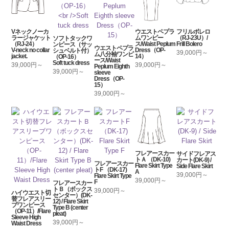
Vネックノーカ
ウエストペプラ
フリルボレロ
ラージャケット
ムワンピー
（RJ-23U）/
ソフトタックワ
（RJ-24）
ス/Waist Peplum
Frill Bolero
ンピース（サッ
ウエストペプラ
V-neck no collar
Dress（OP-
シュベルト付）
39,000円～
ム八分袖ワンピ
jacket.
14）
（OP-16）
ース/Waist
Soft tuck dress
39,000円～
39,000円～
Peplum Eighth
39,000円～
sleeve
Dress（OP-
15）
39,000円～
フレアースカー
サイドフレアス
トＡ （DK-10)
カート(DK-9) /
フレアースカー
Flare Skirt Type
Side Flare Skirt
トF （DK-17)
A
39,000円～
Flare Skirt Type
39,000円～
F
フレアースカー
トＢ（ボックス
39,000円～
ハイウエスト切
センター）(DK-
替フレアスリー
12) / Flare Skirt
ブワンピース
Type B (center
（OP-11）/Flare
pleat)
Sleeve High
39,000円～
Waist Dress