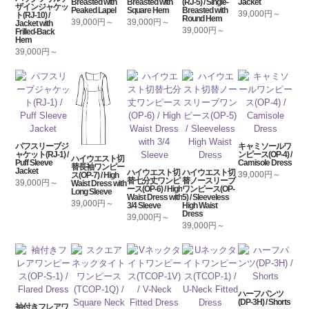
Breasted with
Breasted with
(RJ-5) / Single-
Jacket
ザインジャケッ
Peaked Lapel
Square Hem
Breasted with
39,000円～
ト(RJ-10) /
Round Hem
39,000円～
39,000円～
Jacket with
39,000円～
Frilled-Back
Hem
39,000円～
パフスリーブジ
キャミソールワ
ャケット(RJ-1) /
ンピース(OP-4) /
ハイウエスト切
Puff Sleeve
Camisole Dress
替長袖ワンピー
Jacket
ハイウエスト切
ハイウエスト切
39,000円～
ス(OP-7) / High
替七分丈ワンピ
替ノースリーブ
39,000円～
Waist Dress with
ース(OP-6) / High
ワンピース(OP-
Long Sleeve
Waist Dress with
5) / Sleeveless
39,000円～
3/4 Sleeve
High Waist
Dress
39,000円～
39,000円～
ハーフパンツ
(DP-3H) / Shorts
袖付きフレアワ