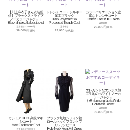
【川上麻衣子さん衣装提
トレンチコート シルキー
カラーバリエーション豊
供】ブラックストライプ
加工ブラック
富なトレンチコート
ノーカラージャケット
Black Polyester Silk
Trench Coat in 10 Colors
Black stripe collarless jacket
Processed Trench Coat
通常価格
79,000円
通常価格 120,000円
通常価格
(税別)
39,000円
79,000円
(税別)
(税別)
エレガントなエンボス加
工生地のホワイトノーカ
ラージャケッ
ト/Embossing fabric White
Collarless Jacket
通常価格
39,000円
(税別)
カシミア100％ 高級マキ
ブラック無地シフォン袖
シコート
ロールネックフロントフ
Maxi Cashmere Coat
リルワンピース
Role Neck Front Frill Dress
通常価格 170,000円