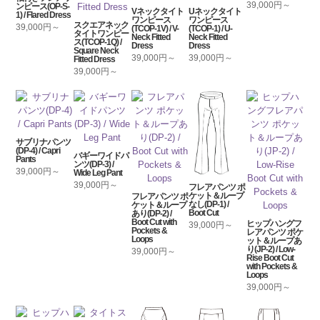
39,000円～
ンピース(OP-S-
Vネックタイト
Uネックタイト
1) / Flared Dress
ワンピース
ワンピース
スクエアネック
39,000円～
(TCOP-1V) / V-
(TCOP-1) / U-
タイトワンピー
Neck Fitted
Neck Fitted
ス(TCOP-1Q) /
Dress
Dress
Square Neck
39,000円～
39,000円～
Fitted Dress
39,000円～
サブリナパンツ
(DP-4) / Capri
バギーワイドパ
Pants
ンツ(DP-3) /
39,000円～
Wide Leg Pant
39,000円～
フレアパンツ ポ
ケット＆ループ
フレアパンツ ポ
なし(DP-1) /
ケット＆ループ
Boot Cut
あり(DP-2) /
Boot Cut with
ヒップハングフ
39,000円～
Pockets &
レアパンツ ポケ
Loops
ット＆ループあ
り(JP-2) / Low-
39,000円～
Rise Boot Cut
with Pockets &
Loops
39,000円～