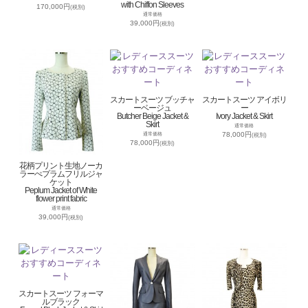
with Chiffon Sleeves
170,000円
(税別)
通常価格
39,000円
(税別)
スカートスーツ ブッチャ
スカートスーツ アイボリ
ーベージュ
ー
Butcher Beige Jacket &
Ivory Jacket & Skirt
Skirt
通常価格
78,000円
通常価格
(税別)
78,000円
(税別)
花柄プリント生地ノーカ
ラーぺプラムフリルジャ
ケット
Peplum Jacket of White
flower print fabric
通常価格
39,000円
(税別)
スカートスーツ フォーマ
ルブラック