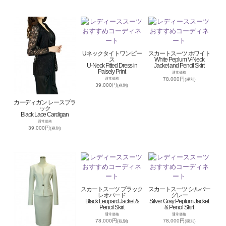
Uネックタイトワンピー
スカートスーツ ホワイト
ス
White Peplum V-Neck
U-Neck Fitted Dress in
Jacket and Pencil Skirt
Paisely Print
通常価格
78,000円
通常価格
(税別)
39,000円
(税別)
カーディガン レースブラ
ック
Black Lace Cardigan
通常価格
39,000円
(税別)
スカートスーツ ブラック
スカートスーツ シルバー
レオパード
グレー
Black Leopard Jacket &
Silver Gray Peplum Jacket
Pencil Skirt
& Pencil Skirt
通常価格
通常価格
78,000円
78,000円
(税別)
(税別)