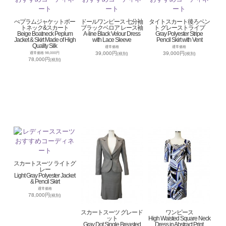
ぺプラムジャケットボー
ドールワンピース 七分袖
タイトスカート後ろベン
トネック&スカート
ブラックベロア レース袖
ト グレーストライプ
Beige Boatneck Peplum
A-line Black Velour Dress
Gray Polyester Stripe
Jacket & Skirt Made of High
with Lace Sleeve
Pencil Skirt with Vent
Quality Silk
通常価格
通常価格
39,000円
39,000円
通常価格 98,000円
(税別)
(税別)
78,000円
(税別)
スカートスーツ ライトグ
レー
Light Gray Polyester Jacket
& Pencil Skirt
通常価格
78,000円
(税別)
スカートスーツ グレード
ワンピース
ット
High Waisted Square Neck
Gray Dot Single Breasted
Dress in Abstract Print