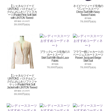
【シャネルツイード
ネイビーツィード生地の
LINTON】パステルピン
ワンピーススーツ
クのふわふわソフトスカ
Dress Suit With Navy
ート/Pastel Pink Soft Skirt
Tweed Fabric
with LINTON Tweed
通常価格
78,000円
通常価格 120,000円
(税別)
39,000円
(税別)
ブラックレース生地のス
フラワー柄ジャカートの
カートスーツ
ベージュスカートスーツ
Skirt Suit With Black Lace
Flower Jacquard Beige
Fabric
Skirt Suit
通常価格
通常価格
78,000円
78,000円
(税別)
(税別)
【シャネルツイード
LINTON】パステルピン
クのふわふわソフトジャ
ケット/Pastel Pink Soft
Jacket with LINTON Tweed
通常価格 120,000円
39,000円
(税別)