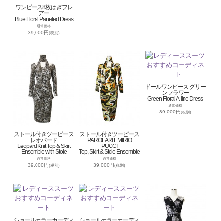
ワンピース8枚はぎフレ
アー
Blue Floral Paneled Dress
通常価格
39,000円
(税別)
ドールワンピース グリー
ンフラワー
Green Floral A-line Dress
通常価格
39,000円
(税別)
ストール付きツーピース
ストール付きツーピース
レオパード
PAROLARI EMIRIO
Leopard Knit Top & Skirt
PUCCI
Ensemble with Stole
Top, Skirt & Stole Ensemble
通常価格
通常価格
39,000円
39,000円
(税別)
(税別)
ショールカラーカーディ
ショールカラーカーディ