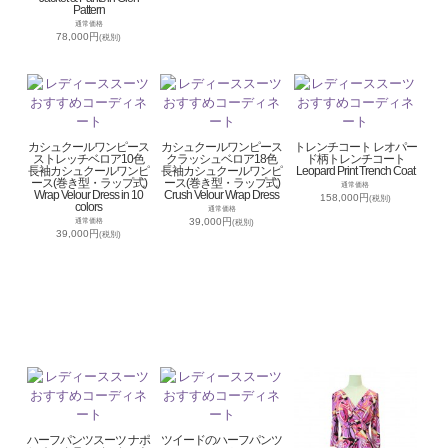
Pattern
通常価格
78,000円
(税別)
カシュクールワンピース
カシュクールワンピース
トレンチコート レオパー
ストレッチベロア10色
クラッシュベロア18色
ド柄トレンチコート
長袖カシュクールワンピ
長袖カシュクールワンピ
Leopard Print Trench Coat
ース(巻き型・ラップ式)
ース(巻き型・ラップ式)
通常価格
Wrap Velour Dress in 10
Crush Velour Wrap Dress
158,000円
(税別)
colors
通常価格
39,000円
通常価格
(税別)
39,000円
(税別)
ハーフパンツスーツ ナポ
ツイードのハーフパンツ