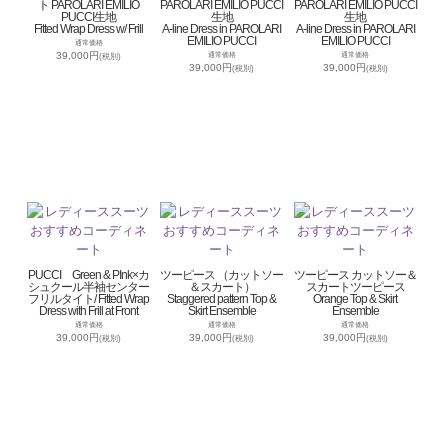
ト PAROLARI EMILIO
PAROLARI EMILIO PUCCI
PAROLARI EMILIO PUCCI
PUCCI生地
生地
生地
Fitted Wrap Dress w/ Frill
A-line Dress in PAROLARI
A-line Dress in PAROLARI
EMILIO PUCCI
EMILIO PUCCI
通常価格
39,000円
通常価格
通常価格
(税別)
39,000円
39,000円
(税別)
(税別)
PUCCI Green & PInk×カ
ツーピース （カットソー
ツーピース カットソー＆
シュクール半袖センター
＆スカート）
スカートツーピース
フリルタイト/ Fitted Wrap
Staggered pattern Top &
Orange Top & Skirt
Dress with Frill at Front
Skirt Ensemble
Ensemble
通常価格
通常価格
通常価格
39,000円
39,000円
39,000円
(税別)
(税別)
(税別)