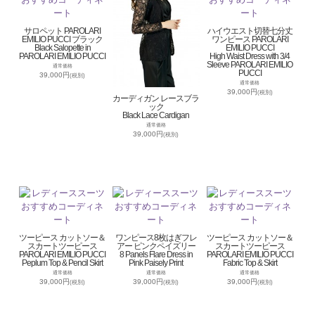
サロペット PAROLARI
ハイウエスト切替七分丈
EMILIO PUCCI ブラック
ワンピース PAROLARI
Black Salopette in
EMILIO PUCCI
PAROLARI EMILIO PUCCI
High Waist Dress with 3/4
Sleeve PAROLARI EMILIO
通常価格
PUCCI
39,000円
(税別)
通常価格
39,000円
(税別)
カーディガン レースブラ
ック
Black Lace Cardigan
通常価格
39,000円
(税別)
ツーピース カットソー＆
ワンピース8枚はぎフレ
ツーピース カットソー＆
スカートツーピース
アー ピンクペイズリー
スカートツーピース
PAROLARI EMILIO PUCCI
8 Panels Flare Dress in
PAROLARI EMILIO PUCCI
Peplum Top & Pencil Skirt
Pink Paisely Print
Fabric Top & Skirt
通常価格
通常価格
通常価格
39,000円
39,000円
39,000円
(税別)
(税別)
(税別)