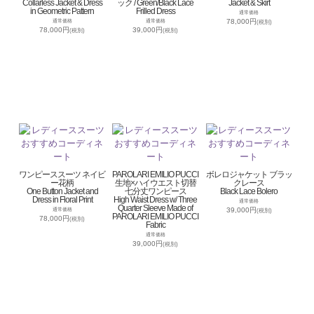
Collarless Jacket & Dress
ック / Green/Black Lace
Jacket & Skirt
in Geometric Pattern
Frilled Dress
通常価格
78,000円
通常価格
通常価格
(税別)
78,000円
39,000円
(税別)
(税別)
ワンピーススーツ ネイビ
PAROLARI EMILIO PUCCI
ボレロジャケット ブラッ
ー花柄
生地×ハイウエスト切替
クレース
One Button Jacket and
七分丈ワンピース
Black Lace Bolero
Dress in Floral Print
High Waist Dress w/ Three
通常価格
Quarter Sleeve Made of
39,000円
通常価格
(税別)
PAROLARI EMILIO PUCCI
78,000円
(税別)
Fabric
通常価格
39,000円
(税別)