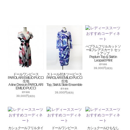
ぺプラムフリルカットソ
ー&フレアスカート セッ
トアップ
Peplum Top & Skirt in
Leopard Print
通常価格
39,000円
(税別)
ドールワンピース
ストール付きツーピース
PAROLARI EMILIO PUCCI
PAROLARI EMILIO PUCCI
生地
生地
A-line Dress in PAROLARI
Top, Skirt & Stole Ensemble
EMILIO PUCCI
通常価格
39,000円
通常価格
(税別)
39,000円
(税別)
カシュクールフリルタイ
ドールワンピース
カシュクールひもなし