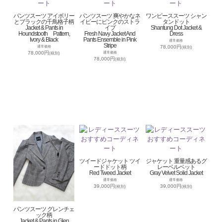
パンツスーツ アイボリー
パンツスーツ 爽やかなネ
ワンピーススーツ シャン
とブラックの千鳥格子柄
イビーにピンクのストラ
タンドット
Jacket & Pants in
イプ
Shantung Dot Jacket &
Houndstooth Pattern,
Fresh Navy Jacket And
Dress
Ivory & Black
Pants Ensemble in Pink
通常価格
Stripe
78,000円
通常価格
(税別)
78,000円
通常価格
(税別)
78,000円
(税別)
ツイードジャケット ツイ
ジャケット 重量感あるグ
ードドット柄
レーベルベット
Red Tweed Jacket
Gray Velvet Solid Jacket
通常価格
通常価格
39,000円
39,000円
(税別)
(税別)
パンツスーツ グレンチェ
ック柄
Jacket & Pants in Glen