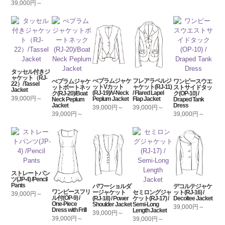
39,000円～
タッセル付きジ
ャケット（RJ-
ぺプラムジャケ
フレアラペルジ
ぺプラムジャケ
ワンピースウエ
22）/Tassel
ットVカット
ャケット(RJ-11)
ットボートネッ
ストサイドタッ
Jacket
(RJ-19)/V-Neck
/ Flared Lapel
ク(RJ-20)/Boat
ク(OP-10) /
39,000円～
Peplum Jacket
Flap Jacket
Neck Peplum
Draped Tank
Jacket
Dress
39,000円～
39,000円～
39,000円～
39,000円～
ストレートパン
ツ(JP-4) /Pencil
Pants
パワーショルダ
デコルテジャケ
ワンピースフリ
ージャケット
セミロングジャ
ット(RJ-16) /
39,000円～
ル付(OP-9) /
(RJ-18) / Power
ケット(RJ-17) /
Decoltee Jacket
One-Piece
Shoulder Jacket
Semi-Long
39,000円～
Dress with Frill
Length Jacket
39,000円～
39,000円～
39,000円～