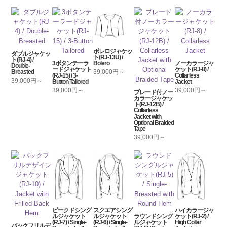
ボレロジャケッ
ダブルジャケッ
ト(RJ-13U) /
ト(RJ-4) /
Bolero
3ボタンテーラ
ノーカラージャ
Double-
ードジャケット
ケット(RJ-8) /
39,000円～
Breasted
(RJ-15) / 3-
Collarless
39,000円～
Button Tailored
Jacket
39,000円～
39,000円～
ブレード付ノー
カラージャケッ
ト(RJ-12B) /
Collarless
Jacket with
Optional Braided
Tape
39,000円～
ピークドシング
スクエアシング
ハイカラージャ
ルジャケット
ルジャケット
ラウンドシング
ケット(RJ-2) /
(RJ-7) / Single-
(RJ-6) / Single-
ルジャケット
High Collar
バックフリルデ