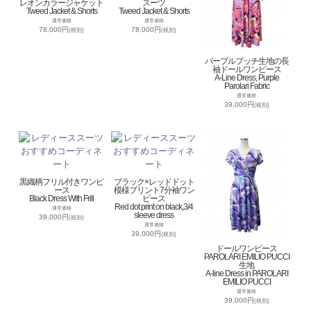
レオンカラージャケット
スーツ
Tweed Jacket & Shorts
Tweed Jacket & Shorts
通常価格
通常価格
78,000円
78,000円
(税別)
(税別)
パープルプッチ生地の長
袖ドールワンピース
A-Line Dress, Purple
Parolari Fabric
通常価格
39,000円
(税別)
黒織柄フリル付きワンピ
ブラック×レッドドット
ース
模様プリント7分袖ワン
Black Dress With Frill
ピース
Red dot print on black,3/4
通常価格
sleeve dress
39,000円
(税別)
通常価格
39,000円
(税別)
ドールワンピース
PAROLARI EMILIO PUCCI
生地
A-line Dress in PAROLARI
EMILIO PUCCI
通常価格
39,000円
(税別)