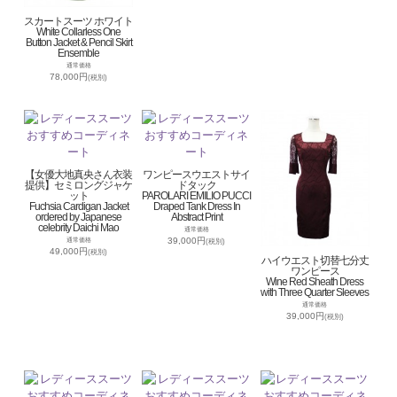
スカートスーツ ホワイト
White Collarless One
Button Jacket & Pencil Skirt
Ensemble
通常価格
78,000円
(税別)
【女優大地真央さん衣装
ワンピースウエストサイ
提供】セミロングジャケ
ドタック
ット
PAROLARI EMILIO PUCCI
Fuchsia Cardigan Jacket
Draped Tank Dress In
ordered by Japanese
Abstract Print
celebrity Daichi Mao
通常価格
39,000円
通常価格
(税別)
49,000円
(税別)
ハイウエスト切替七分丈
ワンピース
Wine Red Sheath Dress
with Three Quarter Sleeves
通常価格
39,000円
(税別)