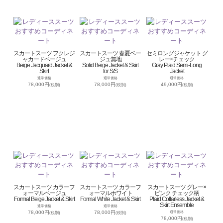
スカートスーツ フクレジ
スカートスーツ 春夏ベー
セミロングジャケット グ
ャカードベージュ
ジュ無地
レー×チェック
Beige Jacquard Jacket &
Solid Beige Jacket & Skirt
Gray Plaid Semi-Long
Skirt
for S/S
Jacket
通常価格
通常価格
通常価格
78,000円
78,000円
49,000円
(税別)
(税別)
(税別)
スカートスーツ カラーフ
スカートスーツ カラーフ
スカートスーツ グレー×
ォーマルベージュ
ォーマルホワイト
ピンク チェック柄
Formal Beige Jacket & Skirt
Formal White Jacket & Skirt
Plaid Collarless Jacket &
Skirt Ensemble
通常価格
通常価格
78,000円
78,000円
通常価格
(税別)
(税別)
78,000円
(税別)