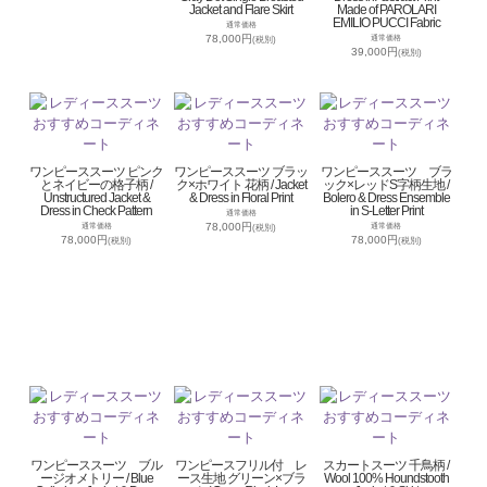
Jacket and Flare Skirt
Made of PAROLARI
EMILIO PUCCI Fabric
通常価格
78,000円
通常価格
(税別)
39,000円
(税別)
ワンピーススーツ ピンク
ワンピーススーツ ブラッ
ワンピーススーツ ブラ
とネイビーの格子柄 /
ク×ホワイト 花柄 / Jacket
ック×レッドS字柄生地 /
Unstructured Jacket &
& Dress in Floral Print
Bolero & Dress Ensemble
Dress in Check Pattern
in S-Letter Print
通常価格
78,000円
通常価格
通常価格
(税別)
78,000円
78,000円
(税別)
(税別)
ワンピーススーツ ブル
ワンピースフリル付 レ
スカートスーツ 千鳥柄 /
ージオメトリー / Blue
ース生地 グリーン×ブラ
Wool 100% Houndstooth