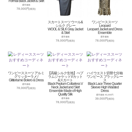
Formal Black Jacket & Skirt
通常価格
78,000円
(税別)
スカートスーツ ウール&
ワンピーススーツ
シルク グレー
Leopard
WOOL & SILK Gray Jacket
Leopard Jacket and Dress
& Skirt
Ensemble
通常価格
通常価格
78,000円
78,000円
(税別)
(税別)
ワンピーススーツ アルミ
【高級シルク生地】ぺプ
ハイウエスト切替七分袖
グリッターラメ /
ラムジャケットVカット
ワンピース ブラックレー
Glitterlame Bolero & Dress
&スカート
ス
Black Peplum Collarless V
Black Lace Three Quarter
通常価格
Neck Jacket and Skirt
Sleeve High Waisted
78,000円
(税別)
Ensemble Made of High
Dress
Quality Silk
通常価格 45,000円
39,000円
通常価格
(税別)
78,000円
(税別)