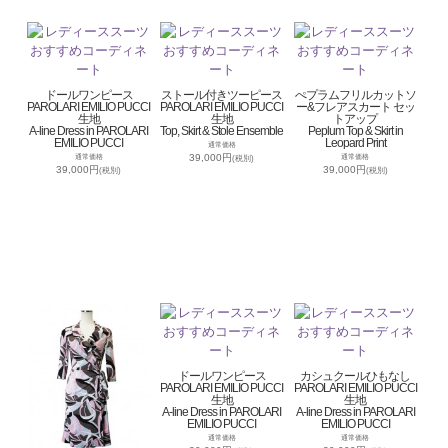
ドールワンピース
ストール付きツーピース
ぺプラムフリルカットソ
PAROLARI EMILIO PUCCI
PAROLARI EMILIO PUCCI
ー&フレアスカート セッ
生地
生地
トアップ
A-line Dress in PAROLARI
Top, Skirt & Stole Ensemble
Peplum Top & Skirt in
EMILIO PUCCI
Leopard Print
通常価格
39,000円
通常価格
通常価格
(税別)
39,000円
39,000円
(税別)
(税別)
ドールワンピース
カシュクールひもなし
PAROLARI EMILIO PUCCI
PAROLARI EMILIO PUCCI
生地
生地
A-line Dress in PAROLARI
A-line Dress in PAROLARI
EMILIO PUCCI
EMILIO PUCCI
通常価格
通常価格