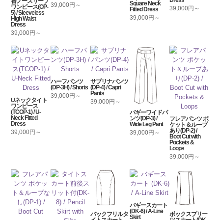
替ノースリーブ
Square Neck
39,000円～
ワンピース(OP-
39,000円～
Fitted Dress
5) / Sleeveless
39,000円～
High Waist
Dress
39,000円～
ハーフパンツ
サブリナパンツ
(DP-3H) / Shorts
(DP-4) / Capri
Pants
39,000円～
Uネックタイト
39,000円～
ワンピース
(TCOP-1) / U-
バギーワイドパ
Neck Fitted
ンツ(DP-3) /
フレアパンツ ポ
Dress
Wide Leg Pant
ケット＆ループ
あり(DP-2) /
39,000円～
39,000円～
Boot Cut with
Pockets &
Loops
39,000円～
バギースカート
(DK-6) / A-Line
バックフリルタ
ボックスプリー
Skirt
イトスカート
ツスカート(DK-