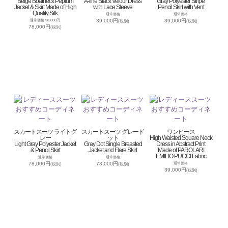
Beige Boatneck Peplum
A-line Black Velour Dress
Gray Polyester Stripe
Jacket & Skirt Made of High
with Lace Sleeve
Pencil Skirt with Vent
Quality Silk
通常価格
通常価格
39,000円
39,000円
通常価格 98,000円
(税別)
(税別)
78,000円
(税別)
スカートスーツ ライトグ
スカートスーツ グレード
ワンピース
レー
ット
High Waisted Square Neck
Light Gray Polyester Jacket
Gray Dot Single Breasted
Dress in Abstract Print
& Pencil Skirt
Jacket and Flare Skirt
Made of PAROLARI
EMILIO PUCCI Fabric
通常価格
通常価格
78,000円
78,000円
通常価格
(税別)
(税別)
39,000円
(税別)