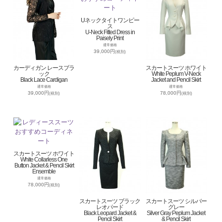
Uネックタイトワンピー
ス
U-Neck Fitted Dress in
Paisely Print
通常価格
39,000円
(税別)
カーディガン レースブラ
スカートスーツ ホワイト
ック
White Peplum V-Neck
Black Lace Cardigan
Jacket and Pencil Skirt
通常価格
通常価格
39,000円
78,000円
(税別)
(税別)
スカートスーツ ホワイト
White Collarless One
Button Jacket & Pencil Skirt
Ensemble
通常価格
78,000円
(税別)
スカートスーツ ブラック
スカートスーツ シルバー
レオパード
グレー
Black Leopard Jacket &
Silver Gray Peplum Jacket
Pencil Skirt
& Pencil Skirt