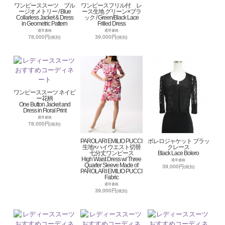
ワンピーススーツ ブル
ワンピースフリル付 レ
ージオメトリー / Blue
ース生地 グリーン×ブラ
Collarless Jacket & Dress
ック / Green/Black Lace
in Geometric Pattern
Frilled Dress
通常価格
通常価格
78,000円
39,000円
(税別)
(税別)
ワンピーススーツ ネイビ
ー花柄
One Button Jacket and
Dress in Floral Print
通常価格
78,000円
(税別)
PAROLARI EMILIO PUCCI
ボレロジャケット ブラッ
生地×ハイウエスト切替
クレース
七分丈ワンピース
Black Lace Bolero
High Waist Dress w/ Three
通常価格
Quarter Sleeve Made of
39,000円
(税別)
PAROLARI EMILIO PUCCI
Fabric
通常価格
39,000円
(税別)