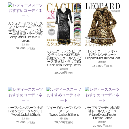
カシュクールワンピース
ストレッチベロア10色
長袖カシュクールワンピ
ース(巻き型・ラップ式)
Wrap Velour Dress in 10
colors
通常価格
39,000円
(税別)
カシュクールワンピース
トレンチコート レオパー
クラッシュベロア18色
ド柄トレンチコート
長袖カシュクールワンピ
Leopard Print Trench Coat
ース(巻き型・ラップ式)
通常価格
Crush Velour Wrap Dress
158,000円
(税別)
通常価格
39,000円
(税別)
ハーフパンツスーツ ナポ
ツイードのハーフパンツ
パープルプッチ生地の長
レオンカラージャケット
スーツ
袖ドールワンピース
Tweed Jacket & Shorts
Tweed Jacket & Shorts
A-Line Dress, Purple
Parolari Fabric
通常価格
通常価格
78,000円
78,000円
通常価格
(税別)
(税別)
39,000円
(税別)