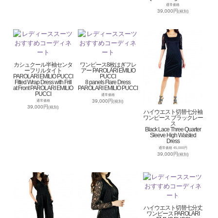
通常価格
39,000円
(税別)
カシュクール半袖センタ
ワンピース8枚はぎフレ
ーフリルタイト
アー PAROLARI EMILIO
PAROLARI EMILIO PUCCI
PUCCI
Fitted Wrap Dress with Frill
8 panels Flare Dress
at Front PAROLARI EMILIO
PAROLARI EMILIO PUCCI
PUCCI
通常価格
39,000円
通常価格
(税別)
39,000円
(税別)
ハイウエスト切替七分袖
ワンピース ブラックレー
ス
Black Lace Three Quarter
Sleeve High Waisted
Dress
通常価格 45,000円
39,000円
(税別)
ハイウエスト切替七分丈
ワンピース PAROLARI