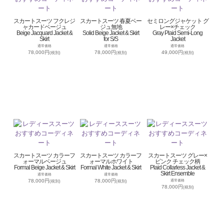
スカートスーツ フクレジ
スカートスーツ 春夏ベー
セミロングジャケット グ
ャカードベージュ
ジュ無地
レー×チェック
Beige Jacquard Jacket &
Solid Beige Jacket & Skirt
Gray Plaid Semi-Long
Skirt
for S/S
Jacket
通常価格
通常価格
通常価格
78,000円
78,000円
49,000円
(税別)
(税別)
(税別)
スカートスーツ カラーフ
スカートスーツ カラーフ
スカートスーツ グレー×
ォーマルベージュ
ォーマルホワイト
ピンク チェック柄
Formal Beige Jacket & Skirt
Formal White Jacket & Skirt
Plaid Collarless Jacket &
Skirt Ensemble
通常価格
通常価格
78,000円
78,000円
通常価格
(税別)
(税別)
78,000円
(税別)