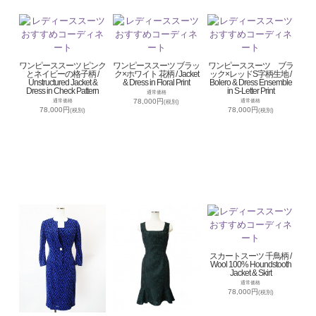
ワンピーススーツ ピンク
ワンピーススーツ ブラッ
ワンピーススーツ ブラ
とネイビーの格子柄 /
ク×ホワイト 花柄 / Jacket
ック×レッドS字柄生地 /
Unstructured Jacket &
& Dress in Floral Print
Bolero & Dress Ensemble
Dress in Check Pattern
in S-Letter Print
通常価格
78,000円
通常価格
通常価格
(税別)
78,000円
78,000円
(税別)
(税別)
スカートスーツ 千鳥柄 /
Wool 100% Houndstooth
Jacket & Skirt
通常価格
78,000円
(税別)