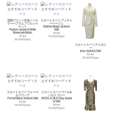
花柄プリント生地ノーカ
スカートスーツ ブッチャ
ラーぺプラムフリルジャ
ーベージュ
ケット
Butcher Beige Jacket &
Peplum Jacket of White
Skirt
flower print fabric
通常価格
78,000円
通常価格
(税別)
39,000円
(税別)
スカートスーツ アイボリ
ー
Ivory Jacket & Skirt
通常価格
78,000円
(税別)
スカートスーツ フォーマ
スカートスーツ ウール&
ルブラック
シルク グレー
Formal Black Jacket & Skirt
WOOL & SILK Gray Jacket
& Skirt
通常価格
78,000円
通常価格
(税別)
78,000円
(税別)