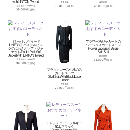
with LINTON Tweed
通常価格
通常価格
39,000円
78,000円
通常価格 120,000円
(税別)
(税別)
39,000円
(税別)
【シャネルツイード
フラワー柄ジャカートの
LINTON】パステルピン
ベージュスカートスーツ
クのふわふわソフトジャ
Flower Jacquard Beige
ケット/Pastel Pink Soft
Skirt Suit
Jacket with LINTON Tweed
通常価格
78,000円
通常価格 120,000円
(税別)
39,000円
(税別)
ブラックレース生地のス
カートスーツ
Skirt Suit With Black Lace
Fabric
通常価格
78,000円
(税別)
トレンチコート シルキー
加工ブラック