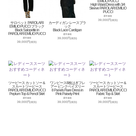
EMILIO PUCCI
High Waist Dress with 3/4
Sleeve PAROLARI EMILIO
PUCCI
通常価格
39,000円
(税別)
サロペット PAROLARI
カーディガン レースブラ
EMILIO PUCCI ブラック
ック
Black Salopette in
Black Lace Cardigan
PAROLARI EMILIO PUCCI
通常価格
39,000円
通常価格
(税別)
39,000円
(税別)
ツーピース カットソー＆
ワンピース8枚はぎフレ
ツーピース カットソー＆
スカートツーピース
アー ピンクペイズリー
スカートツーピース
PAROLARI EMILIO PUCCI
8 Panels Flare Dress in
PAROLARI EMILIO PUCCI
Peplum Top & Pencil Skirt
Pink Paisely Print
Fabric Top & Skirt
通常価格
通常価格
通常価格
39,000円
39,000円
39,000円
(税別)
(税別)
(税別)