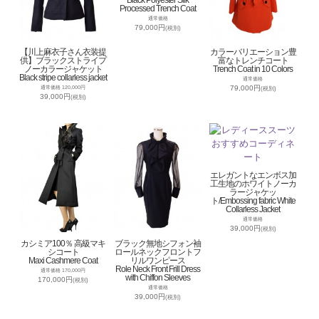
Black Polyester Silk
Processed Trench Coat
通常価格
79,000円
(税別)
【川上麻衣子さん衣装提
カラーバリエーション豊
供】ブラックストライプ
富なトレンチコート
ノーカラージャケット
Trench Coat in 10 Colors
Black stripe collarless jacket
通常価格
79,000円
通常価格 120,000円
(税別)
39,000円
(税別)
エレガントなエンボス加
工生地のホワイトノーカ
ラージャケッ
ト/Embossing fabric White
Collarless Jacket
通常価格
39,000円
(税別)
カシミア100％ 高級マキ
ブラック無地シフォン袖
シコート
ロールネックフロントフ
Maxi Cashmere Coat
リルワンピース
Role Neck Front Frill Dress
通常価格 170,000円
with Chiffon Sleeves
170,000円
(税別)
通常価格
39,000円
(税別)