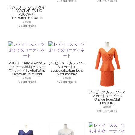
39,000円
39,000円
(税別)
(税別)
カシュクールフリルタイ
ト PAROLARI EMILIO
PUCCI生地
Fitted Wrap Dress w/ Frill
通常価格
39,000円
(税別)
PUCCI Green & PInk×カ
ツーピース （カットソー
シュクール半袖センター
＆スカート）
フリルタイト/ Fitted Wrap
Staggered pattern Top &
Dress with Frill at Front
Skirt Ensemble
通常価格
通常価格
39,000円
39,000円
(税別)
(税別)
ツーピース カットソー＆
スカートツーピース
Orange Top & Skirt
Ensemble
通常価格
39,000円
(税別)