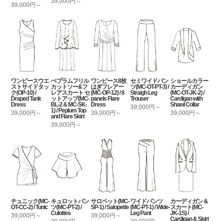
39,000円～
39,000円～
ワンピースウエ
ぺプラムフリル
ワンピース8枚
セミワイドパン
ショールカラー
ストサイドタッ
カットソー&フ
はぎフレアー
ツ(MC-OT-PT-3) /
カーディガン
ク(OP-10) /
レアスカート セ
(MC-OP-12) / 8
Straigh Leg
(MC-OT-JK-2) /
Draped Tank
ットアップ(MC-
panels Flare
Trouser
Cardigan with
Dress
BL-2 & MC-SK-
Dress
Shawl Collar
39,000円～
1) / Peplum Top
39,000円～
39,000円～
39,000円～
and Flare Skirt
39,000円～
チュニック(MC-
キュロットパン
サロペット(MC-
ワイドパンツ
カーディガン＆
OT-CC-2) / Tunic
ツ(MC-PT-2) /
SP-1) / Salopette
(MC-PT-1) / Wide-
スカート(MC-
Culottes
Leg Pant
JK-1S) /
39,000円～
39,000円～
Cardigan & Skirt