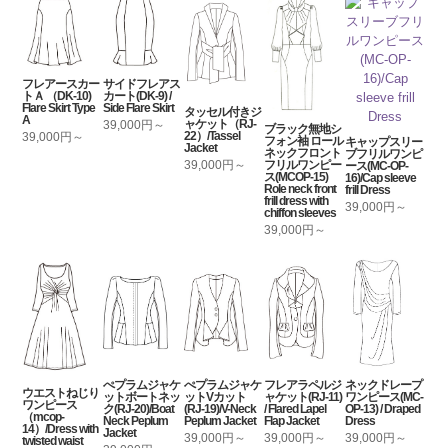
フレアースカー
サイドフレアス
トＡ （DK-10)
カート(DK-9) /
Flare Skirt Type
Side Flare Skirt
タッセル付きジ
A
ャケット（RJ-
39,000円～
ブラック無地シ
22）/Tassel
39,000円～
フォン袖 ロール
キャップスリー
Jacket
ネックフロント
ブフリルワンピ
39,000円～
フリルワンピー
ース(MC-OP-
ス(MCOP-15)
16)/Cap sleeve
Role neck front
frill Dress
frill dress with
39,000円～
chiffon sleeves
39,000円～
ぺプラムジャケ
ぺプラムジャケ
フレアラペルジ
ネックドレープ
ウエストねじり
ットボートネッ
ットVカット
ャケット(RJ-11)
ワンピース(MC-
ワンピース
ク(RJ-20)/Boat
(RJ-19)/V-Neck
/ Flared Lapel
OP-13) / Draped
（mcop-
Neck Peplum
Peplum Jacket
Flap Jacket
Dress
14）/Dress with
Jacket
39,000円～
39,000円～
39,000円～
twisted waist