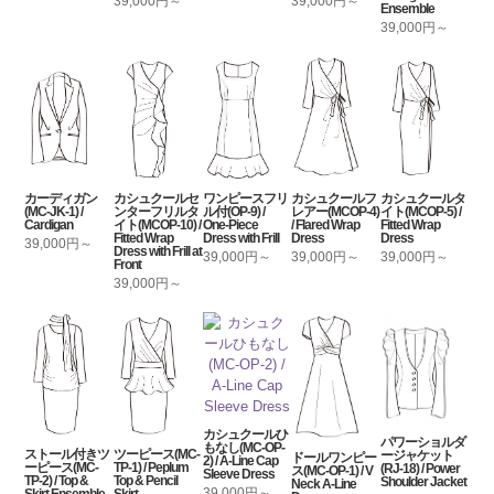
39,000円～
39,000円～
Ensemble
39,000円～
カーディガン
カシュクールセ
ワンピースフリ
カシュクールフ
カシュクールタ
(MC-JK-1) /
ンターフリルタ
ル付(OP-9) /
レアー(MCOP-4)
イト(MCOP-5) /
Cardigan
イト(MCOP-10) /
One-Piece
/ Flared Wrap
Fitted Wrap
Fitted Wrap
Dress with Frill
Dress
Dress
39,000円～
Dress with Frill at
39,000円～
39,000円～
39,000円～
Front
39,000円～
カシュクールひ
パワーショルダ
もなし(MC-OP-
ストール付きツ
ツーピース(MC-
ージャケット
ドールワンピー
2) / A-Line Cap
ーピース(MC-
TP-1) / Peplum
(RJ-18) / Power
ス(MC-OP-1) / V
Sleeve Dress
TP-2) / Top &
Top & Pencil
Shoulder Jacket
Neck A-Line
39,000円～
Skirt Ensemble
Skirt