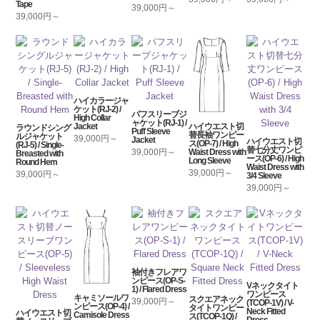
Tape
39,000円～
39,000円～
ハイカラージャ
ケット(RJ-2) /
パフスリーブジ
High Collar
ャケット(RJ-1) /
Jacket
ハイウエスト切
ラウンドシング
Puff Sleeve
替長袖ワンピー
ルジャケット
39,000円～
Jacket
ハイウエスト切
ス(OP-7) / High
(RJ-5) / Single-
替七分丈ワンピ
39,000円～
Waist Dress with
Breasted with
ース(OP-6) / High
Long Sleeve
Round Hem
Waist Dress with
39,000円～
39,000円～
3/4 Sleeve
39,000円～
袖付きフレアワ
ンピース(OP-S-
Vネックタイト
1) / Flared Dress
ワンピース
キャミソールワ
スクエアネック
39,000円～
(TCOP-1V) / V-
ンピース(OP-4) /
タイトワンピー
Neck Fitted
ハイウエスト切
Camisole Dress
ス(TCOP-1Q) /
Dress