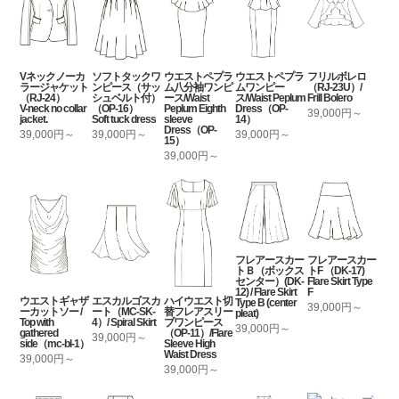
Vネックノーカ
ソフトタックワ
ウエストペプラ
ウエストペプラ
フリルボレロ
ラージャケット
ンピース（サッ
ム八分袖ワンピ
ムワンピー
（RJ-23U）/
（RJ-24）
シュベルト付）
ース/Waist
ス/Waist Peplum
Frill Bolero
V-neck no collar
（OP-16）
Peplum Eighth
Dress（OP-
39,000円～
jacket.
Soft tuck dress
sleeve
14）
Dress（OP-
39,000円～
39,000円～
39,000円～
15）
39,000円～
フレアースカー
フレアースカー
トＢ（ボックス
トF （DK-17)
センター）(DK-
Flare Skirt Type
12) / Flare Skirt
F
ウエストギャザ
エスカルゴスカ
ハイウエスト切
Type B (center
39,000円～
ーカットソー /
ート（MC-SK-
替フレアスリー
pleat)
Top with
4）/ Spiral Skirt
ブワンピース
39,000円～
gathered
（OP-11）/Flare
39,000円～
side（mc-bl-1）
Sleeve High
Waist Dress
39,000円～
39,000円～