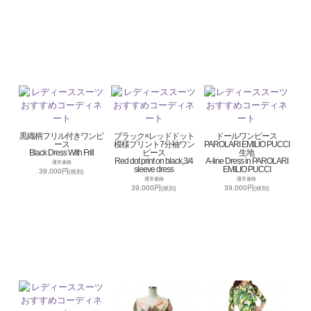
黒織柄フリル付きワンピ
ブラック×レッドドット
ドールワンピース
ース
模様プリント7分袖ワン
PAROLARI EMILIO PUCCI
Black Dress With Frill
ピース
生地
Red dot print on black,3/4
A-line Dress in PAROLARI
通常価格
sleeve dress
EMILIO PUCCI
39,000円
(税別)
通常価格
通常価格
39,000円
39,000円
(税別)
(税別)