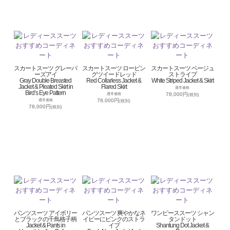
スカートスーツ グレーバ
スカートスーツ ロービン
スカートスーツ ベージュ
ーズアイ
グツイードレッド
ストライプ
Gray Double Breasted
Red Collarless Jacket &
White Striped Jacket & Skirt
Jacket & Pleated Skirt in
Flared Skirt
通常価格
Bird’s Eye Pattern
78,000円
通常価格
(税別)
78,000円
通常価格
(税別)
78,000円
(税別)
パンツスーツ アイボリー
パンツスーツ 爽やかなネ
ワンピーススーツ シャン
とブラックの千鳥格子柄
イビーにピンクのストラ
タンドット
Jacket & Pants in
イプ
Shantung Dot Jacket &