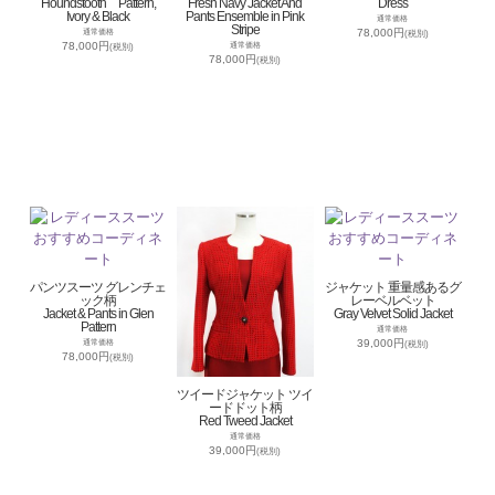
Houndstooth Pattern,
Fresh Navy Jacket And
Dress
Ivory & Black
Pants Ensemble in Pink
通常価格
Stripe
78,000円
通常価格
(税別)
78,000円
通常価格
(税別)
78,000円
(税別)
パンツスーツ グレンチェ
ジャケット 重量感あるグ
ック柄
レーベルベット
Jacket & Pants in Glen
Gray Velvet Solid Jacket
Pattern
通常価格
39,000円
通常価格
(税別)
78,000円
(税別)
ツイードジャケット ツイ
ードドット柄
Red Tweed Jacket
通常価格
39,000円
(税別)