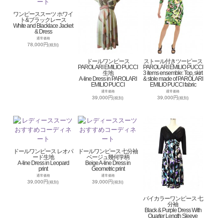
ワンピーススーツ ホワイ
ト&ブラックレース
White and Blacklace Jacket
& Dress
通常価格
78,000円
(税別)
ドールワンピース
ストール付きツーピース
PAROLARI EMILIO PUCCI
PAROLARI EMILIO PUCCI
生地
3 items ensemble: Top, skirt
A-line Dress in PAROLARI
& stole made of PAROLARI
EMILIO PUCCI
EMILIO PUCCI fabric
通常価格
通常価格
39,000円
39,000円
(税別)
(税別)
ドールワンピース レオパ
ドールワンピース 七分袖
ード生地
ベージュ幾何学柄
A-line Dress in Leopard
Beige A-line Dress in
print
Geometric print
通常価格
通常価格
39,000円
39,000円
(税別)
(税別)
バイカラーワンピース 七
分袖
Black & Purple Dress With
Quarter Length Sleeve