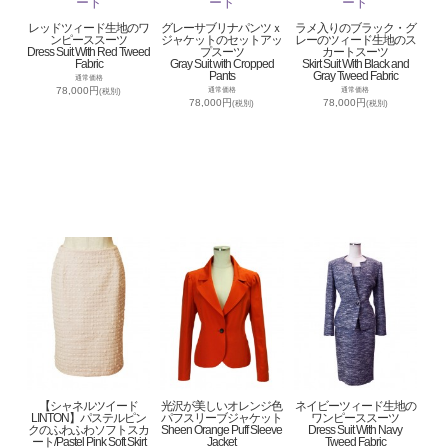
レッドツィード生地のワ
グレーサブリナパンツｘ
ラメ入りのブラック・グ
ンピーススーツ
ジャケットのセットアッ
レーのツィード生地のス
Dress Suit With Red Tweed
プスーツ
カートスーツ
Fabric
Gray Suit with Cropped
Skirt Suit With Black and
Pants
Gray Tweed Fabric
通常価格
78,000円
通常価格
通常価格
(税別)
78,000円
78,000円
(税別)
(税別)
【シャネルツイード
光沢が美しいオレンジ色
ネイビーツィード生地の
LINTON】パステルピン
パフスリーブジャケット
ワンピーススーツ
クのふわふわソフトスカ
Sheen Orange Puff Sleeve
Dress Suit With Navy
ート/Pastel Pink Soft Skirt
Jacket
Tweed Fabric