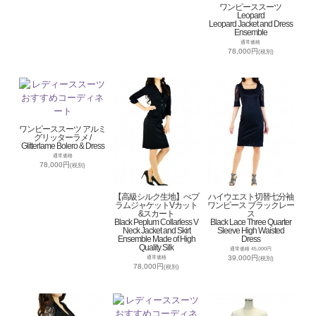
ワンピーススーツ
Leopard
Leopard Jacket and Dress
Ensemble
通常価格
78,000円
(税別)
ワンピーススーツ アルミ
グリッターラメ /
Glitterlame Bolero & Dress
通常価格
78,000円
(税別)
【高級シルク生地】ぺプ
ハイウエスト切替七分袖
ラムジャケットVカット
ワンピース ブラックレー
&スカート
ス
Black Peplum Collarless V
Black Lace Three Quarter
Neck Jacket and Skirt
Sleeve High Waisted
Ensemble Made of High
Dress
Quality Silk
通常価格 45,000円
39,000円
通常価格
(税別)
78,000円
(税別)