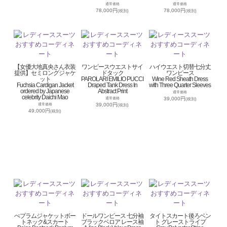
通常価格
通常価格
78,000円
78,000円
(税別)
(税別)
【女優大地真央さん衣装
ワンピースウエストサイ
ハイウエスト切替七分丈
提供】セミロングジャケ
ドタック
ワンピース
ット
PAROLARI EMILIO PUCCI
Wine Red Sheath Dress
Fuchsia Cardigan Jacket
Draped Tank Dress In
with Three Quarter Sleeves
ordered by Japanese
Abstract Print
通常価格
celebrity Daichi Mao
39,000円
通常価格
(税別)
39,000円
通常価格
(税別)
49,000円
(税別)
ぺプラムジャケットボー
ドールワンピース 七分袖
タイトスカート後ろベン
トネック&スカート
ブラックベロア レース袖
ト グレーストライプ