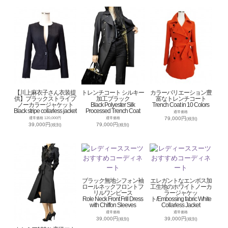
【川上麻衣子さん衣装提
トレンチコート シルキー
カラーバリエーション豊
供】ブラックストライプ
加工ブラック
富なトレンチコート
ノーカラージャケット
Black Polyester Silk
Trench Coat in 10 Colors
Black stripe collarless jacket
Processed Trench Coat
通常価格
79,000円
通常価格 120,000円
通常価格
(税別)
39,000円
79,000円
(税別)
(税別)
ブラック無地シフォン袖
エレガントなエンボス加
ロールネックフロントフ
工生地のホワイトノーカ
リルワンピース
ラージャケッ
Role Neck Front Frill Dress
ト/Embossing fabric White
with Chiffon Sleeves
Collarless Jacket
通常価格
通常価格
39,000円
39,000円
(税別)
(税別)