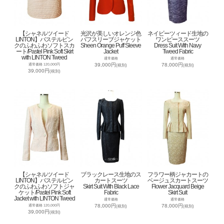
【シャネルツイード
光沢が美しいオレンジ色
ネイビーツィード生地の
LINTON】パステルピン
パフスリーブジャケット
ワンピーススーツ
クのふわふわソフトスカ
Sheen Orange Puff Sleeve
Dress Suit With Navy
ート/Pastel Pink Soft Skirt
Jacket
Tweed Fabric
with LINTON Tweed
通常価格
通常価格
39,000円
78,000円
通常価格 120,000円
(税別)
(税別)
39,000円
(税別)
【シャネルツイード
ブラックレース生地のス
フラワー柄ジャカートの
LINTON】パステルピン
カートスーツ
ベージュスカートスーツ
クのふわふわソフトジャ
Skirt Suit With Black Lace
Flower Jacquard Beige
ケット/Pastel Pink Soft
Fabric
Skirt Suit
Jacket with LINTON Tweed
通常価格
通常価格
78,000円
78,000円
通常価格 120,000円
(税別)
(税別)
39,000円
(税別)