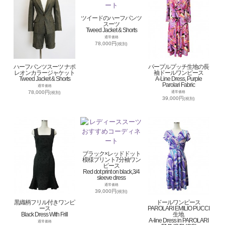
ツイードのハーフパンツ
スーツ
Tweed Jacket & Shorts
通常価格
78,000円
(税別)
ハーフパンツスーツ ナポ
パープルプッチ生地の長
レオンカラージャケット
袖ドールワンピース
Tweed Jacket & Shorts
A-Line Dress, Purple
Parolari Fabric
通常価格
78,000円
通常価格
(税別)
39,000円
(税別)
ブラック×レッドドット
模様プリント7分袖ワン
ピース
Red dot print on black,3/4
sleeve dress
通常価格
39,000円
(税別)
黒織柄フリル付きワンピ
ドールワンピース
ース
PAROLARI EMILIO PUCCI
Black Dress With Frill
生地
A-line Dress in PAROLARI
通常価格