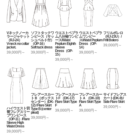
Vネックノーカ
ソフトタックワ
ウエストペプラ
ウエストペプラ
フリルボレロ
ラージャケット
ンピース（サッ
ム八分袖ワンピ
ムワンピー
（RJ-23U）/
（RJ-24）
シュベルト付）
ース/Waist
ス/Waist Peplum
Frill Bolero
V-neck no collar
（OP-16）
Peplum Eighth
Dress（OP-
39,000円～
jacket.
Soft tuck dress
sleeve
14）
Dress（OP-
39,000円～
39,000円～
39,000円～
15）
39,000円～
フレアースカー
フレアースカー
フレアースカー
サイドフレアス
トＢ（ボックス
トF （DK-17)
トＡ （DK-10)
カート(DK-9) /
センター）(DK-
Flare Skirt Type
Flare Skirt Type
Side Flare Skirt
12) / Flare Skirt
F
A
39,000円～
ハイウエスト切
Type B (center
39,000円～
39,000円～
替フレアスリー
pleat)
ブワンピース
39,000円～
（OP-11）/Flare
Sleeve High
Waist Dress
39,000円～