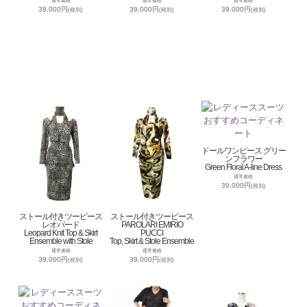
通常価格
通常価格
通常価格
39,000円
39,000円
39,000円
(税別)
(税別)
(税別)
ドールワンピース グリー
ンフラワー
Green Floral A-line Dress
通常価格
39,000円
(税別)
ストール付きツーピース
ストール付きツーピース
レオパード
PAROLARI EMIRIO
Leopard Knit Top & Skirt
PUCCI
Ensemble with Stole
Top, Skirt & Stole Ensemble
通常価格
通常価格
39,000円
39,000円
(税別)
(税別)