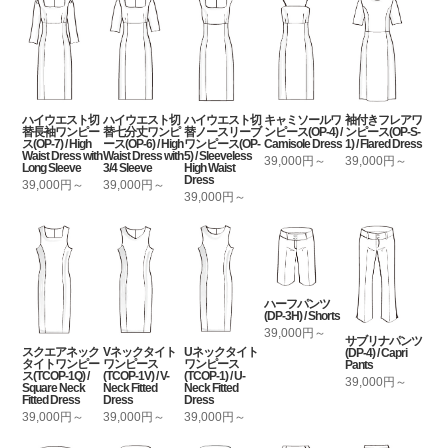
ハイウエスト切
ハイウエスト切
ハイウエスト切
キャミソールワ
袖付きフレアワ
替長袖ワンピー
替七分丈ワンピ
替ノースリーブ
ンピース(OP-4) /
ンピース(OP-S-
ス(OP-7) / High
ース(OP-6) / High
ワンピース(OP-
Camisole Dress
1) / Flared Dress
Waist Dress with
Waist Dress with
5) / Sleeveless
39,000円～
39,000円～
Long Sleeve
3/4 Sleeve
High Waist
Dress
39,000円～
39,000円～
39,000円～
ハーフパンツ
(DP-3H) / Shorts
39,000円～
サブリナパンツ
スクエアネック
Vネックタイト
Uネックタイト
(DP-4) / Capri
タイトワンピー
ワンピース
ワンピース
Pants
ス(TCOP-1Q) /
(TCOP-1V) / V-
(TCOP-1) / U-
39,000円～
Square Neck
Neck Fitted
Neck Fitted
Fitted Dress
Dress
Dress
39,000円～
39,000円～
39,000円～