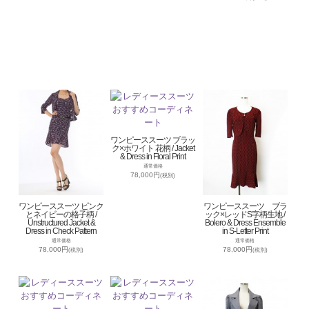
ワンピーススーツ ブラッ
ク×ホワイト 花柄 / Jacket
& Dress in Floral Print
通常価格
78,000円
(税別)
ワンピーススーツ ピンク
ワンピーススーツ ブラ
とネイビーの格子柄 /
ック×レッドS字柄生地 /
Unstructured Jacket &
Bolero & Dress Ensemble
Dress in Check Pattern
in S-Letter Print
通常価格
通常価格
78,000円
78,000円
(税別)
(税別)