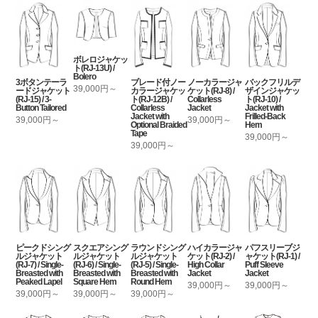
ボレロジャケッ
ト(RJ-13U) /
Bolero
3ボタンテーラ
ブレード付ノー
ノーカラージャ
バックフリルデ
39,000円～
ードジャケット
カラージャケッ
ケット(RJ-8) /
ザインジャケッ
(RJ-15) / 3-
ト(RJ-12B) /
Collarless
ト(RJ-10) /
Button Tailored
Collarless
Jacket
Jacket with
Jacket with
Frilled-Back
39,000円～
39,000円～
Optional Braided
Hem
Tape
39,000円～
39,000円～
ピークドシング
スクエアシング
ラウンドシング
ハイカラージャ
パフスリーブジ
ルジャケット
ルジャケット
ルジャケット
ケット(RJ-2) /
ャケット(RJ-1) /
(RJ-7) / Single-
(RJ-6) / Single-
(RJ-5) / Single-
High Collar
Puff Sleeve
Breasted with
Breasted with
Breasted with
Jacket
Jacket
Peaked Lapel
Square Hem
Round Hem
39,000円～
39,000円～
39,000円～
39,000円～
39,000円～