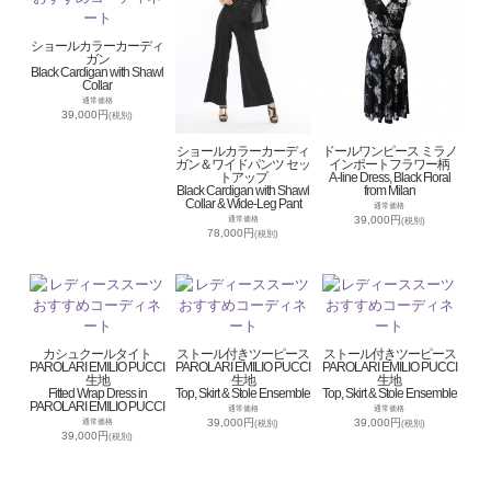
ショールカラーカーディ
ガン
Black Cardigan with Shawl
Collar
通常価格
39,000円
(税別)
ショールカラーカーディ
ドールワンピース ミラノ
ガン＆ワイドパンツ セッ
インポートフラワー柄
トアップ
A-line Dress, Black Floral
Black Cardigan with Shawl
from Milan
Collar & Wide-Leg Pant
通常価格
39,000円
通常価格
(税別)
78,000円
(税別)
カシュクールタイト
ストール付きツーピース
ストール付きツーピース
PAROLARI EMILIO PUCCI
PAROLARI EMILIO PUCCI
PAROLARI EMILIO PUCCI
生地
生地
生地
Fitted Wrap Dress in
Top, Skirt & Stole Ensemble
Top, Skirt & Stole Ensemble
PAROLARI EMILIO PUCCI
通常価格
通常価格
39,000円
39,000円
通常価格
(税別)
(税別)
39,000円
(税別)