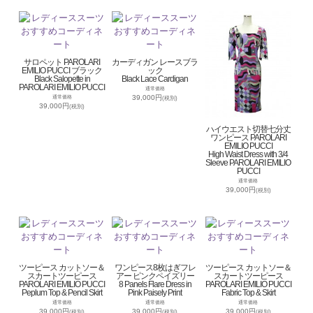
サロペット PAROLARI
カーディガン レースブラ
EMILIO PUCCI ブラック
ック
Black Salopette in
Black Lace Cardigan
PAROLARI EMILIO PUCCI
通常価格
39,000円
通常価格
(税別)
39,000円
(税別)
ハイウエスト切替七分丈
ワンピース PAROLARI
EMILIO PUCCI
High Waist Dress with 3/4
Sleeve PAROLARI EMILIO
PUCCI
通常価格
39,000円
(税別)
ツーピース カットソー＆
ワンピース8枚はぎフレ
ツーピース カットソー＆
スカートツーピース
アー ピンクペイズリー
スカートツーピース
PAROLARI EMILIO PUCCI
8 Panels Flare Dress in
PAROLARI EMILIO PUCCI
Peplum Top & Pencil Skirt
Pink Paisely Print
Fabric Top & Skirt
通常価格
通常価格
通常価格
39,000円
39,000円
39,000円
(税別)
(税別)
(税別)