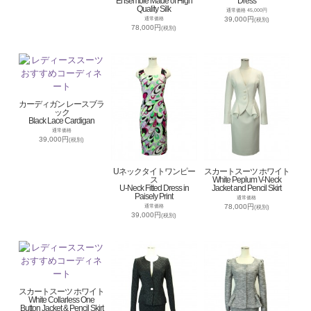
Ensemble Made of High
Dress
Quality Silk
通常価格 45,000円
39,000円
通常価格
(税別)
78,000円
(税別)
カーディガン レースブラ
ック
Black Lace Cardigan
通常価格
39,000円
(税別)
Uネックタイトワンピー
スカートスーツ ホワイト
ス
White Peplum V-Neck
U-Neck Fitted Dress in
Jacket and Pencil Skirt
Paisely Print
通常価格
78,000円
通常価格
(税別)
39,000円
(税別)
スカートスーツ ホワイト
White Collarless One
Button Jacket & Pencil Skirt