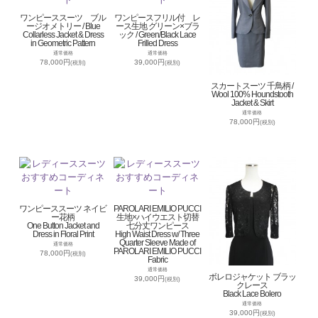
ワンピーススーツ ブル
ワンピースフリル付 レ
ージオメトリー / Blue
ース生地 グリーン×ブラ
Collarless Jacket & Dress
ック / Green/Black Lace
in Geometric Pattern
Frilled Dress
通常価格
通常価格
78,000円
39,000円
(税別)
(税別)
スカートスーツ 千鳥柄 /
Wool 100% Houndstooth
Jacket & Skirt
通常価格
78,000円
(税別)
ワンピーススーツ ネイビ
PAROLARI EMILIO PUCCI
ー花柄
生地×ハイウエスト切替
One Button Jacket and
七分丈ワンピース
Dress in Floral Print
High Waist Dress w/ Three
Quarter Sleeve Made of
通常価格
PAROLARI EMILIO PUCCI
78,000円
(税別)
Fabric
通常価格
ボレロジャケット ブラッ
39,000円
(税別)
クレース
Black Lace Bolero
通常価格
39,000円
(税別)