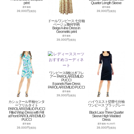
print
Quarter Length Sleeve
通常価格
通常価格
39,000円
39,000円
(税別)
(税別)
ドールワンピース 七分袖
ベージュ幾何学柄
Beige A-line Dress in
Geometric print
通常価格
39,000円
(税別)
ワンピース8枚はぎフレ
アー PAROLARI EMILIO
PUCCI
8 panels Flare Dress
PAROLARI EMILIO PUCCI
通常価格
39,000円
(税別)
カシュクール半袖センタ
ハイウエスト切替七分袖
ーフリルタイト
ワンピース ブラックレー
PAROLARI EMILIO PUCCI
ス
Fitted Wrap Dress with Frill
Black Lace Three Quarter
at Front PAROLARI EMILIO
Sleeve High Waisted
PUCCI
Dress
通常価格
通常価格 45,000円
39,000円
39,000円
(税別)
(税別)