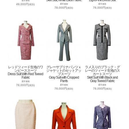
通常価格
49,000円
通常価格
通常価格
(税別)
78,000円
78,000円
(税別)
(税別)
レッドツィード生地のワ
グレーサブリナパンツｘ
ラメ入りのブラック・グ
ンピーススーツ
ジャケットのセットアッ
レーのツィード生地のス
Dress Suit With Red Tweed
プスーツ
カートスーツ
Fabric
Gray Suit with Cropped
Skirt Suit With Black and
Pants
Gray Tweed Fabric
通常価格
78,000円
通常価格
通常価格
(税別)
78,000円
78,000円
(税別)
(税別)