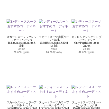
スカートスーツ フクレジ
スカートスーツ 春夏ベー
セミロングジャケット グ
ャカードベージュ
ジュ無地
レー×チェック
Beige Jacquard Jacket &
Solid Beige Jacket & Skirt
Gray Plaid Semi-Long
Skirt
for S/S
Jacket
通常価格
通常価格
通常価格
78,000円
78,000円
49,000円
(税別)
(税別)
(税別)
スカートスーツ カラーフ
スカートスーツ カラーフ
スカートスーツ グレー×
ォーマルベージュ
ォーマルホワイト
ピンク チェック柄
Formal Beige Jacket & Skirt
Formal White Jacket & Skirt
Plaid Collarless Jacket &