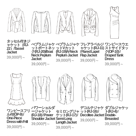
タッセル付きジ
ぺプラムジャケ
ぺプラムジャケ
フレアラペルジ
ワンピースウエ
ャケット（RJ-
ットボートネッ
ットVカット
ャケット(RJ-11)
ストサイドタッ
22）/Tassel
ク(RJ-20)/Boat
(RJ-19)/V-Neck
/ Flared Lapel
ク(OP-10) /
Jacket
Neck Peplum
Peplum Jacket
Flap Jacket
Draped Tank
39,000円～
Jacket
Dress
39,000円～
39,000円～
39,000円～
39,000円～
パワーショルダ
デコルテジャケ
ダブルジャケッ
ワンピースフリ
セミロングジャ
ージャケット
ット(RJ-16) /
ト(RJ-4) /
ル付(OP-9) /
ケット(RJ-17) /
(RJ-18) / Power
Decoltee Jacket
Double-
One-Piece
Semi-Long
Shoulder Jacket
Breasted
39,000円～
Dress with Frill
Length Jacket
39,000円～
39,000円～
39,000円～
39,000円～