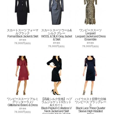
スカートスーツ フォーマ
スカートスーツ ウール&
ワンピーススーツ
ルブラック
シルク グレー
Leopard
Formal Black Jacket & Skirt
WOOL & SILK Gray Jacket
Leopard Jacket and Dress
& Skirt
Ensemble
通常価格
78,000円
通常価格
通常価格
(税別)
78,000円
78,000円
(税別)
(税別)
ワンピーススーツ アルミ
【高級シルク生地】ぺプ
ハイウエスト切替七分袖
グリッターラメ /
ラムジャケットVカット
ワンピース ブラックレー
Glitterlame Bolero & Dress
&スカート
ス
Black Peplum Collarless V
Black Lace Three Quarter
通常価格
Neck Jacket and Skirt
Sleeve High Waisted
78,000円
(税別)