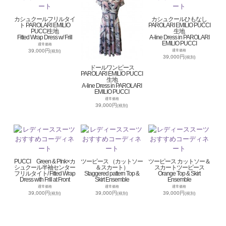
カシュクールフリルタイ
カシュクールひもなし
ト PAROLARI EMILIO
PAROLARI EMILIO PUCCI
PUCCI生地
生地
Fitted Wrap Dress w/ Frill
A-line Dress in PAROLARI
EMILIO PUCCI
通常価格
39,000円
通常価格
(税別)
39,000円
(税別)
ドールワンピース
PAROLARI EMILIO PUCCI
生地
A-line Dress in PAROLARI
EMILIO PUCCI
通常価格
39,000円
(税別)
PUCCI Green & PInk×カ
ツーピース （カットソー
ツーピース カットソー＆
シュクール半袖センター
＆スカート）
スカートツーピース
フリルタイト/ Fitted Wrap
Staggered pattern Top &
Orange Top & Skirt
Dress with Frill at Front
Skirt Ensemble
Ensemble
通常価格
通常価格
通常価格
39,000円
39,000円
39,000円
(税別)
(税別)
(税別)