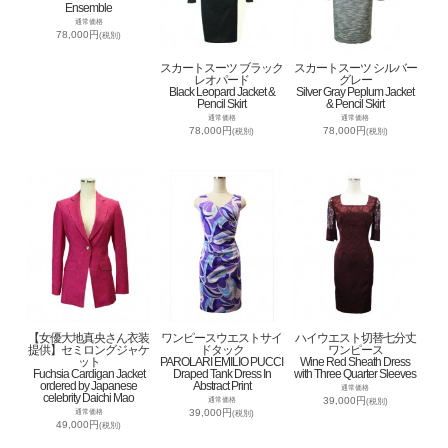
Ensemble
通常価格
78,000円
(税別)
スカートスーツ ブラック
スカートスーツ シルバー
レオパード
グレー
Black Leopard Jacket &
Silver Gray Peplum Jacket
Pencil Skirt
& Pencil Skirt
通常価格
通常価格
78,000円
78,000円
(税別)
(税別)
【女優大地真央さん衣装
ワンピースウエストサイ
ハイウエスト切替七分丈
提供】セミロングジャケ
ドタック
ワンピース
ット
PAROLARI EMILIO PUCCI
Wine Red Sheath Dress
Fuchsia Cardigan Jacket
Draped Tank Dress In
with Three Quarter Sleeves
ordered by Japanese
Abstract Print
通常価格
celebrity Daichi Mao
39,000円
通常価格
(税別)
39,000円
通常価格
(税別)
49,000円
(税別)