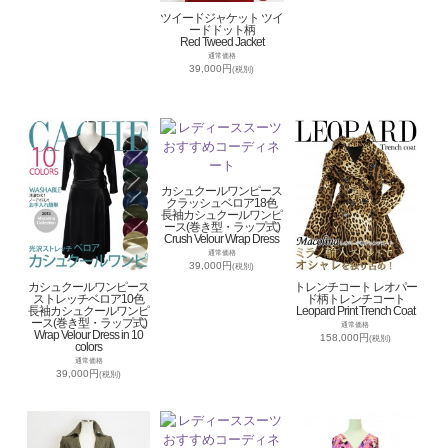
ツイードジャケット ツイ
ードドット柄
Red Tweed Jacket
通常価格
39,000円
(税別)
カシュクールワンピース
クラッシュベロア18色
長袖カシュクールワンピ
ース(巻き型・ラップ式)
Crush Velour Wrap Dress
通常価格
39,000円
(税別)
カシュクールワンピース
トレンチコート レオパー
ストレッチベロア10色
ド柄トレンチコート
長袖カシュクールワンピ
Leopard Print Trench Coat
ース(巻き型・ラップ式)
通常価格
Wrap Velour Dress in 10
158,000円
(税別)
colors
通常価格
39,000円
(税別)