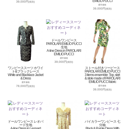
EMILIO PUCCI
39,000円
(税別)
通常価格
39,000円
(税別)
ドールワンピース
PAROLARI EMILIO PUCCI
生地
A-line Dress in PAROLARI
EMILIO PUCCI
通常価格
39,000円
(税別)
ワンピーススーツ ホワイ
ストール付きツーピース
ト&ブラックレース
PAROLARI EMILIO PUCCI
White and Blacklace Jacket
3 items ensemble: Top, skirt
& Dress
& stole made of PAROLARI
EMILIO PUCCI fabric
通常価格
78,000円
通常価格
(税別)
39,000円
(税別)
ドールワンピース レオパ
バイカラーワンピース 七
ード生地
分袖
A-line Dress in Leopard
Black & Purple Dress With