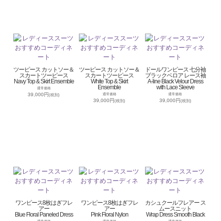
ツーピース カットソー＆
ツーピース カットソー＆
ドールワンピース 七分袖
スカートツーピース
スカートツーピース
ブラックベロア レース袖
Navy Top & Skirt Ensemble
White Top & Skirt
A-line Black Velour Dress
Ensemble
with Lace Sleeve
通常価格
39,000円
通常価格
通常価格
(税別)
39,000円
39,000円
(税別)
(税別)
ワンピース8枚はぎフレ
ワンピース8枚はぎフレ
カシュクールフレアー ス
アー
アー
ムースニット
Blue Floral Paneled Dress
Pink Floral Nylon
Wrap Dress Smooth Black