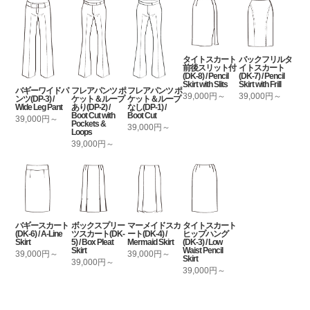
タイトスカート
バックフリルタ
前後スリット付
イトスカート
(DK-8) / Pencil
(DK-7) / Pencil
Skirt with Slits
Skirt with Frill
バギーワイドパ
フレアパンツ ポ
フレアパンツ ポ
39,000円～
39,000円～
ンツ(DP-3) /
ケット＆ループ
ケット＆ループ
Wide Leg Pant
あり(DP-2) /
なし(DP-1) /
Boot Cut with
Boot Cut
39,000円～
Pockets &
39,000円～
Loops
39,000円～
バギースカート
ボックスプリー
マーメイドスカ
タイトスカート
(DK-6) / A-Line
ツスカート(DK-
ート(DK-4) /
ヒップハング
Skirt
5) / Box Pleat
Mermaid Skirt
(DK-3) / Low
Skirt
Waist Pencil
39,000円～
39,000円～
Skirt
39,000円～
39,000円～