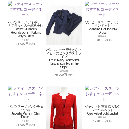
パンツスーツ アイボリー
ワンピーススーツ シャン
とブラックの千鳥格子柄
タンドット
Jacket & Pants in
Shantung Dot Jacket &
Houndstooth Pattern,
Dress
Ivory & Black
通常価格
78,000円
通常価格
(税別)
78,000円
(税別)
パンツスーツ 爽やかなネ
イビーにピンクのストラ
イプ
Fresh Navy Jacket And
Pants Ensemble in Pink
Stripe
通常価格
78,000円
(税別)
パンツスーツ グレンチェ
ジャケット 重量感あるグ
ック柄
レーベルベット
Jacket & Pants in Glen
Gray Velvet Solid Jacket
Pattern
通常価格
39,000円
通常価格
(税別)
78,000円
(税別)