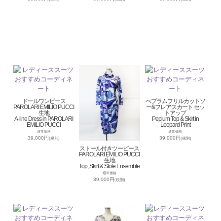
ドールワンピース
ぺプラムフリルカットソ
PAROLARI EMILIO PUCCI
ー&フレアスカート セッ
生地
トアップ
A-line Dress in PAROLARI
Peplum Top & Skirt in
EMILIO PUCCI
Leopard Print
通常価格
通常価格
39,000円
39,000円
(税別)
(税別)
ストール付きツーピース
PAROLARI EMILIO PUCCI
生地
Top, Skirt & Stole Ensemble
通常価格
39,000円
(税別)