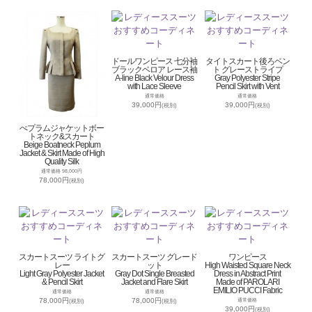
ドールワンピース 七分袖
タイトスカート後ろベン
ブラックベロア レース袖
ト グレーストライプ
A-line Black Velour Dress
Gray Polyester Stripe
with Lace Sleeve
Pencil Skirt with Vent
通常価格
通常価格
39,000円
39,000円
(税別)
(税別)
ぺプラムジャケットボー
トネック&スカート
Beige Boatneck Peplum
Jacket & Skirt Made of High
Quality Silk
通常価格 98,000円
78,000円
(税別)
スカートスーツ ライトグ
スカートスーツ グレード
ワンピース
レー
ット
High Waisted Square Neck
Light Gray Polyester Jacket
Gray Dot Single Breasted
Dress in Abstract Print
& Pencil Skirt
Jacket and Flare Skirt
Made of PAROLARI
EMILIO PUCCI Fabric
通常価格
通常価格
78,000円
78,000円
通常価格
(税別)
(税別)
39,000円
(税別)