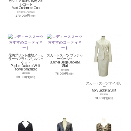
カシミア100％ 高級マキ
シコート
Maxi Cashmere Coat
通常価格 170,000円
170,000円
(税別)
花柄プリント生地ノーカ
スカートスーツ ブッチャ
ラーぺプラムフリルジャ
ーベージュ
ケット
Butcher Beige Jacket &
Peplum Jacket of White
Skirt
flower print fabric
通常価格
78,000円
通常価格
(税別)
39,000円
(税別)
スカートスーツ アイボリ
ー
Ivory Jacket & Skirt
通常価格
78,000円
(税別)