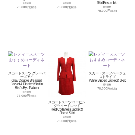
Skirt Ensemble
通常価格
通常価格
78,000円
78,000円
通常価格
(税別)
(税別)
78,000円
(税別)
スカートスーツ グレーバ
スカートスーツ ベージュ
ーズアイ
ストライプ
Gray Double Breasted
White Striped Jacket & Skirt
Jacket & Pleated Skirt in
通常価格
Bird’s Eye Pattern
78,000円
(税別)
通常価格
78,000円
(税別)
スカートスーツ ロービン
グツイードレッド
Red Collarless Jacket &
Flared Skirt
通常価格
78,000円
(税別)