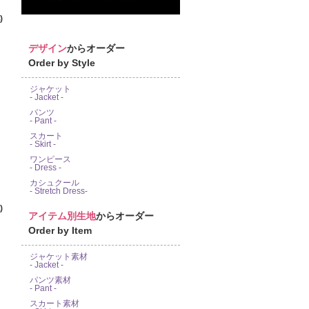
)
デザイン
からオーダー
Order by Style
ジャケット
- Jacket -
パンツ
- Pant -
スカート
- Skirt -
ワンピース
- Dress -
カシュクール
- Stretch Dress-
)
アイテム別生地
からオーダー
Order by Item
ジャケット素材
- Jacket -
パンツ素材
- Pant -
スカート素材