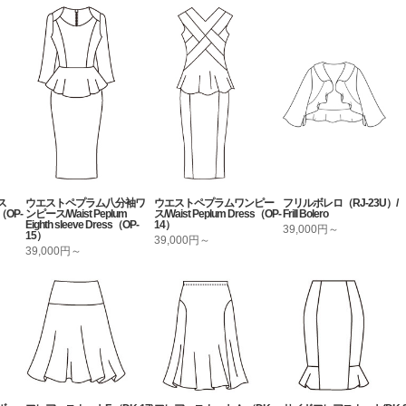
ス
ウエストペプラム八分袖ワ
ウエストペプラムワンピー
フリルボレロ（RJ-23U）/
OP-
ンピース/Waist Peplum
ス/Waist Peplum Dress（OP-
Frill Bolero
Eighth sleeve Dress（OP-
14）
39,000円～
15）
39,000円～
39,000円～