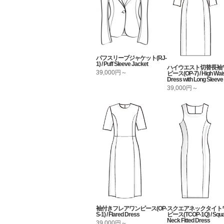
パフスリーブジャケット(RJ-
1) / Puff Sleeve Jacket
ハイウエスト切替長袖
39,000円～
ピース(OP-7) / High Wai
Dress with Long Sleeve
39,000円～
袖付きフレアワンピース(OP-
スクエアネックタイト
S-1) / Flared Dress
ピース(TCOP-1Q) / Squa
Neck Fitted Dress
39,000円～