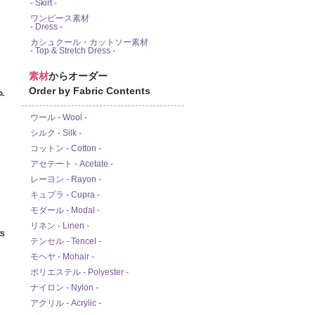
- Skirt -
ワンピース素材
- Dress -
カシュクール・カットソー素材
- Top & Stretch Dress -
素材
からオーダー
Order by Fabric Contents
-
ウール - Wool -
シルク - Silk -
コットン - Cotton -
アセテート - Acetate -
レーヨン - Rayon -
キュプラ - Cupra -
モダール - Modal -
リネン - Linen -
s
テンセル - Tencel -
モヘヤ - Mohair -
ポリエステル - Polyester -
ナイロン - Nylon -
アクリル - Acrylic -