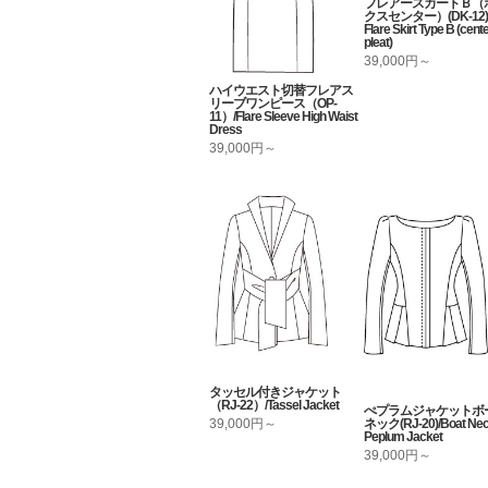
フレアースカートＢ（
クスセンター）(DK-12) 
Flare Skirt Type B (cent
pleat)
39,000円～
ハイウエスト切替フレアス
リーブワンピース（OP-
11）/Flare Sleeve High Waist
Dress
39,000円～
タッセル付きジャケット
（RJ-22）/Tassel Jacket
ぺプラムジャケットボ
ネック(RJ-20)/Boat Ne
39,000円～
Peplum Jacket
39,000円～