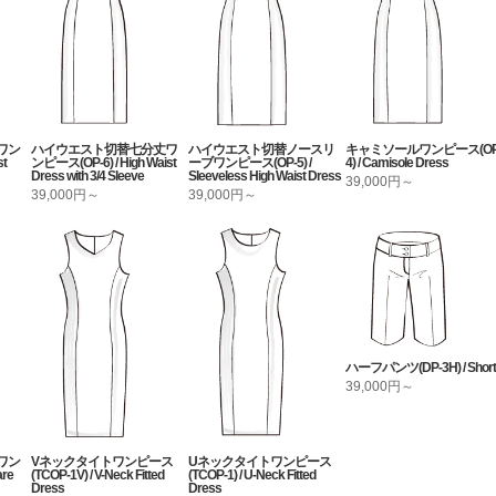
ワン
ハイウエスト切替七分丈ワ
ハイウエスト切替ノースリ
キャミソールワンピース(OP
st
ンピース(OP-6) / High Waist
ーブワンピース(OP-5) /
4) / Camisole Dress
Dress with 3/4 Sleeve
Sleeveless High Waist Dress
39,000円～
39,000円～
39,000円～
ハーフパンツ(DP-3H) / Short
39,000円～
ワン
Vネックタイトワンピース
Uネックタイトワンピース
re
(TCOP-1V) / V-Neck Fitted
(TCOP-1) / U-Neck Fitted
Dress
Dress