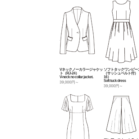
Vネックノーカラージャケッ
ソフトタックワンピー
ト（RJ-24）
（サッシュベルト付）（
V-neck no collar jacket.
16）
Soft tuck dress
39,000円～
39,000円～