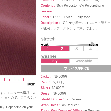
Content：
95% Polyester, 5% Polyurethane
Season：
Label：
DOLCELABY、FairyRose
Description：
柔らかな風合いのスエード調ギャ
バ素材。ソフトストレッチ効いてます。
プライス/PRICE
Jacket：
39,000円
Pant：
39,000円
Skirt：
39,000円
ます。モニターの環境によ
Dress：
39,000円
なりますので、ご了承くだ
Shirt& Blouse：
on Request
Wrap Dress：
on Request
only. Depending on your
Tight Wrap Dress w/ frills：
on Request