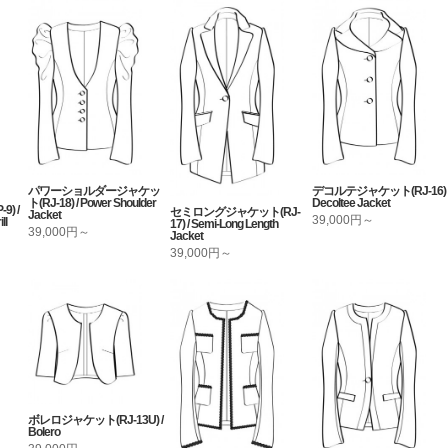
パワーショルダージャケッ
デコルテジャケット(RJ-16) 
ト(RJ-18) / Power Shoulder
Decoltee Jacket
) /
セミロングジャケット(RJ-
Jacket
39,000円～
ll
17) / Semi-Long Length
39,000円～
Jacket
39,000円～
ボレロジャケット(RJ-13U) /
Bolero