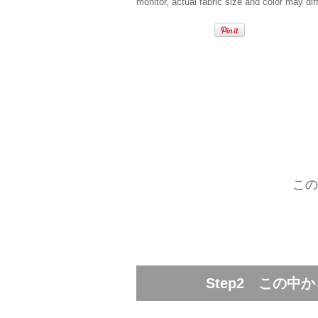
monitor, actual fabric size and color may diff
この
Step2 この