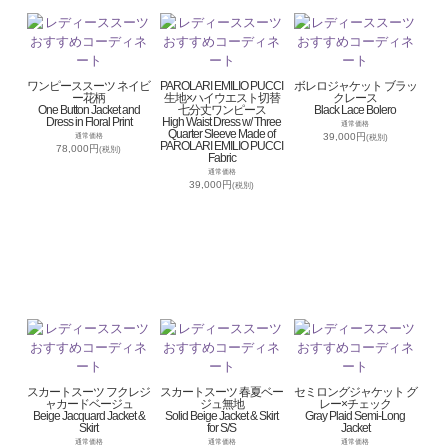
ワンピーススーツ ネイビ
PAROLARI EMILIO PUCCI
ボレロジャケット ブラッ
ー花柄
生地×ハイウエスト切替
クレース
One Button Jacket and
七分丈ワンピース
Black Lace Bolero
Dress in Floral Print
High Waist Dress w/ Three
通常価格
Quarter Sleeve Made of
39,000円
通常価格
(税別)
PAROLARI EMILIO PUCCI
78,000円
(税別)
Fabric
通常価格
39,000円
(税別)
スカートスーツ フクレジ
スカートスーツ 春夏ベー
セミロングジャケット グ
ャカードベージュ
ジュ無地
レー×チェック
Beige Jacquard Jacket &
Solid Beige Jacket & Skirt
Gray Plaid Semi-Long
Skirt
for S/S
Jacket
通常価格
通常価格
通常価格