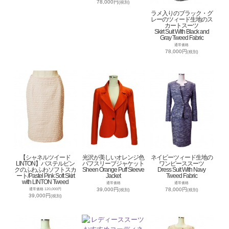
78,000円
(税別)
ラメ入りのブラック・グ
レーのツィード生地のス
カートスーツ
Skirt Suit With Black and
Gray Tweed Fabric
通常価格
78,000円
(税別)
【シャネルツイード
光沢が美しいオレンジ色
ネイビーツィード生地の
LINTON】パステルピン
パフスリーブジャケット
ワンピーススーツ
クのふわふわソフトスカ
Sheen Orange Puff Sleeve
Dress Suit With Navy
ート/Pastel Pink Soft Skirt
Jacket
Tweed Fabric
with LINTON Tweed
通常価格
通常価格
39,000円
78,000円
通常価格 120,000円
(税別)
(税別)
39,000円
(税別)