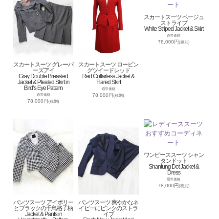
スカートスーツ ベージュ
ストライプ
White Striped Jacket & Skirt
通常価格
78,000円
(税別)
スカートスーツ グレーバ
スカートスーツ ロービン
ーズアイ
グツイードレッド
Gray Double Breasted
Red Collarless Jacket &
Jacket & Pleated Skirt in
Flared Skirt
Bird’s Eye Pattern
通常価格
78,000円
通常価格
(税別)
78,000円
(税別)
ワンピーススーツ シャン
タンドット
Shantung Dot Jacket &
Dress
通常価格
78,000円
(税別)
パンツスーツ アイボリー
パンツスーツ 爽やかなネ
とブラックの千鳥格子柄
イビーにピンクのストラ
Jacket & Pants in
イプ