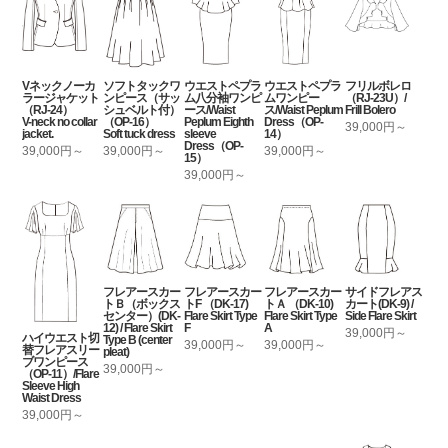
Vネックノーカ
ソフトタックワ
ウエストペプラ
ウエストペプラ
フリルボレロ
ラージャケット
ンピース（サッ
ム八分袖ワンピ
ムワンピー
（RJ-23U）/
（RJ-24）
シュベルト付）
ース/Waist
ス/Waist Peplum
Frill Bolero
V-neck no collar
（OP-16）
Peplum Eighth
Dress（OP-
39,000円～
jacket.
Soft tuck dress
sleeve
14）
Dress（OP-
39,000円～
39,000円～
39,000円～
15）
39,000円～
フレアースカー
フレアースカー
フレアースカー
サイドフレアス
トＢ（ボックス
トF （DK-17)
トＡ （DK-10)
カート(DK-9) /
センター）(DK-
Flare Skirt Type
Flare Skirt Type
Side Flare Skirt
12) / Flare Skirt
F
A
39,000円～
ハイウエスト切
Type B (center
39,000円～
39,000円～
替フレアスリー
pleat)
ブワンピース
39,000円～
（OP-11）/Flare
Sleeve High
Waist Dress
39,000円～