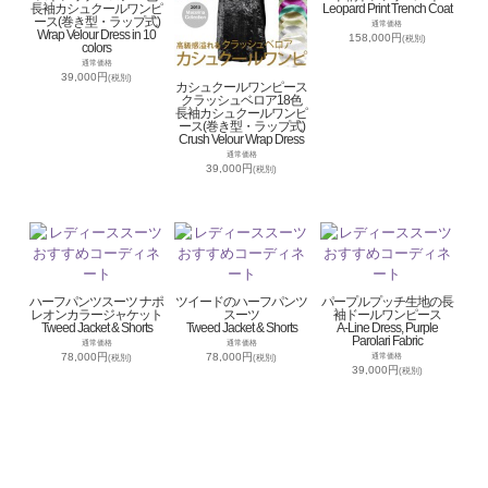
長袖カシュクールワンピ
Leopard Print Trench Coat
ース(巻き型・ラップ式)
通常価格
Wrap Velour Dress in 10
158,000円
(税別)
colors
通常価格
39,000円
(税別)
カシュクールワンピース
クラッシュベロア18色
長袖カシュクールワンピ
ース(巻き型・ラップ式)
Crush Velour Wrap Dress
通常価格
39,000円
(税別)
ハーフパンツスーツ ナポ
ツイードのハーフパンツ
パープルプッチ生地の長
レオンカラージャケット
スーツ
袖ドールワンピース
Tweed Jacket & Shorts
Tweed Jacket & Shorts
A-Line Dress, Purple
Parolari Fabric
通常価格
通常価格
78,000円
78,000円
通常価格
(税別)
(税別)
39,000円
(税別)