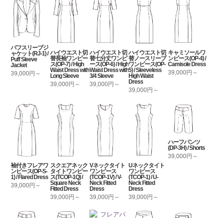
パフスリーブジ
ハイウエスト切
ハイウエスト切
ハイウエスト切
キャミソールワ
ャケット(RJ-1) /
替長袖ワンピー
替七分丈ワンピ
替ノースリーブ
ンピース(OP-4) /
Puff Sleeve
ス(OP-7) / High
ース(OP-6) / High
ワンピース(OP-
Camisole Dress
Jacket
Waist Dress with
Waist Dress with
5) / Sleeveless
39,000円～
39,000円～
Long Sleeve
3/4 Sleeve
High Waist
Dress
39,000円～
39,000円～
39,000円～
ハーフパンツ
(DP-3H) / Shorts
39,000円～
袖付きフレアワ
スクエアネック
Vネックタイト
Uネックタイト
ンピース(OP-S-
タイトワンピー
ワンピース
ワンピース
1) / Flared Dress
ス(TCOP-1Q) /
(TCOP-1V) / V-
(TCOP-1) / U-
Square Neck
Neck Fitted
Neck Fitted
39,000円～
Fitted Dress
Dress
Dress
39,000円～
39,000円～
39,000円～