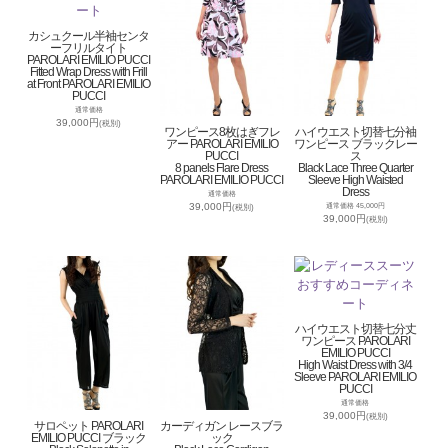
カシュクール半袖センタ
ーフリルタイト
PAROLARI EMILIO PUCCI
Fitted Wrap Dress with Frill
at Front PAROLARI EMILIO
PUCCI
通常価格
39,000円
(税別)
ワンピース8枚はぎフレ
ハイウエスト切替七分袖
アー PAROLARI EMILIO
ワンピース ブラックレー
PUCCI
ス
8 panels Flare Dress
Black Lace Three Quarter
PAROLARI EMILIO PUCCI
Sleeve High Waisted
Dress
通常価格
39,000円
通常価格 45,000円
(税別)
39,000円
(税別)
ハイウエスト切替七分丈
ワンピース PAROLARI
EMILIO PUCCI
High Waist Dress with 3/4
Sleeve PAROLARI EMILIO
PUCCI
通常価格
39,000円
(税別)
サロペット PAROLARI
カーディガン レースブラ
EMILIO PUCCI ブラック
ック