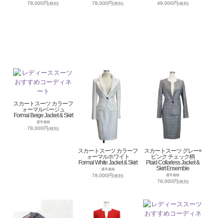
78,000円
78,000円
49,000円
(税別)
(税別)
(税別)
スカートスーツ カラーフ
ォーマルベージュ
Formal Beige Jacket & Skirt
通常価格
78,000円
(税別)
スカートスーツ カラーフ
スカートスーツ グレー×
ォーマルホワイト
ピンク チェック柄
Formal White Jacket & Skirt
Plaid Collarless Jacket &
Skirt Ensemble
通常価格
78,000円
通常価格
(税別)
78,000円
(税別)