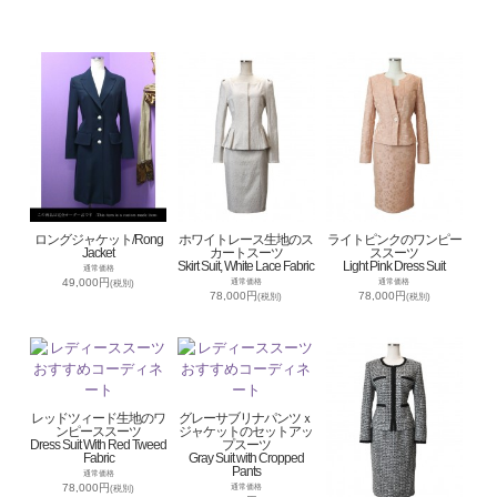
ロングジャケット/Rong
ホワイトレース生地のス
ライトピンクのワンピー
Jacket
カートスーツ
ススーツ
Skirt Suit, White Lace Fabric
Light Pink Dress Suit
通常価格
49,000円
通常価格
通常価格
(税別)
78,000円
78,000円
(税別)
(税別)
レッドツィード生地のワ
グレーサブリナパンツｘ
ンピーススーツ
ジャケットのセットアッ
Dress Suit With Red Tweed
プスーツ
Fabric
Gray Suit with Cropped
Pants
通常価格
78,000円
通常価格
(税別)