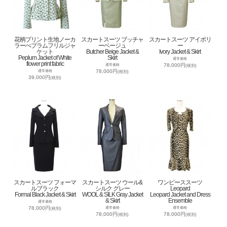
花柄プリント生地ノーカ
スカートスーツ ブッチャ
スカートスーツ アイボリ
ラーぺプラムフリルジャ
ーベージュ
ー
ケット
Butcher Beige Jacket &
Ivory Jacket & Skirt
Peplum Jacket of White
Skirt
通常価格
flower print fabric
78,000円
通常価格
(税別)
78,000円
通常価格
(税別)
39,000円
(税別)
スカートスーツ フォーマ
スカートスーツ ウール&
ワンピーススーツ
ルブラック
シルク グレー
Leopard
Formal Black Jacket & Skirt
WOOL & SILK Gray Jacket
Leopard Jacket and Dress
& Skirt
Ensemble
通常価格
78,000円
通常価格
通常価格
(税別)
78,000円
78,000円
(税別)
(税別)