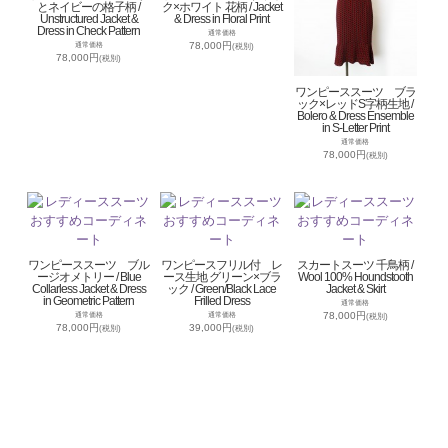
とネイビーの格子柄 /
ク×ホワイト 花柄 / Jacket
Unstructured Jacket &
& Dress in Floral Print
Dress in Check Pattern
通常価格
78,000円
通常価格
(税別)
78,000円
(税別)
ワンピーススーツ ブラ
ック×レッドS字柄生地 /
Bolero & Dress Ensemble
in S-Letter Print
通常価格
78,000円
(税別)
ワンピーススーツ ブル
ワンピースフリル付 レ
スカートスーツ 千鳥柄 /
ージオメトリー / Blue
ース生地 グリーン×ブラ
Wool 100% Houndstooth
Collarless Jacket & Dress
ック / Green/Black Lace
Jacket & Skirt
in Geometric Pattern
Frilled Dress
通常価格
78,000円
通常価格
通常価格
(税別)
78,000円
39,000円
(税別)
(税別)