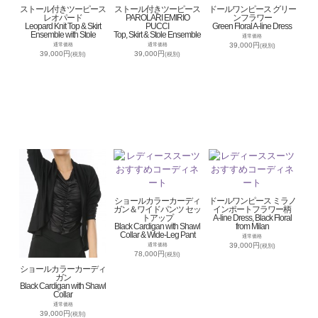
ストール付きツーピース
ストール付きツーピース
ドールワンピース グリー
レオパード
PAROLARI EMIRIO
ンフラワー
Leopard Knit Top & Skirt
PUCCI
Green Floral A-line Dress
Ensemble with Stole
Top, Skirt & Stole Ensemble
通常価格
39,000円
通常価格
通常価格
(税別)
39,000円
39,000円
(税別)
(税別)
ショールカラーカーディ
ドールワンピース ミラノ
ガン＆ワイドパンツ セッ
インポートフラワー柄
トアップ
A-line Dress, Black Floral
Black Cardigan with Shawl
from Milan
Collar & Wide-Leg Pant
通常価格
39,000円
通常価格
(税別)
78,000円
(税別)
ショールカラーカーディ
ガン
Black Cardigan with Shawl
Collar
通常価格
39,000円
(税別)