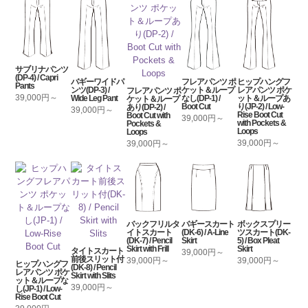
サブリナパンツ
(DP-4) / Capri
バギーワイドパ
フレアパンツ ポ
ヒップハングフ
Pants
ンツ(DP-3) /
ケット＆ループ
レアパンツ ポケ
フレアパンツ ポ
39,000円～
Wide Leg Pant
なし(DP-1) /
ット＆ループあ
ケット＆ループ
Boot Cut
り(JP-2) / Low-
あり(DP-2) /
39,000円～
Rise Boot Cut
Boot Cut with
39,000円～
with Pockets &
Pockets &
Loops
Loops
39,000円～
39,000円～
バックフリルタ
バギースカート
ボックスプリー
イトスカート
(DK-6) / A-Line
ツスカート(DK-
(DK-7) / Pencil
Skirt
5) / Box Pleat
Skirt with Frill
Skirt
タイトスカート
39,000円～
前後スリット付
39,000円～
39,000円～
ヒップハングフ
(DK-8) / Pencil
レアパンツ ポケ
Skirt with Slits
ット＆ループな
39,000円～
し(JP-1) / Low-
Rise Boot Cut