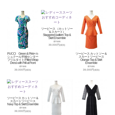
ツーピース （カットソー
＆スカート）
Staggered pattern Top &
Skirt Ensemble
通常価格
39,000円
(税別)
PUCCI Green & PInk×カ
ツーピース カットソー＆
シュクール半袖センター
スカートツーピース
フリルタイト/ Fitted Wrap
Orange Top & Skirt
Dress with Frill at Front
Ensemble
通常価格
通常価格
39,000円
39,000円
(税別)
(税別)
ツーピース カットソー＆
スカートツーピース
Navy Top & Skirt Ensemble
通常価格
39,000円
(税別)