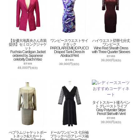
【女優大地真央さん衣装
ワンピースウエストサイ
ハイウエスト切替七分丈
提供】セミロングジャケ
ドタック
ワンピース
ット
PAROLARI EMILIO PUCCI
Wine Red Sheath Dress
Fuchsia Cardigan Jacket
Draped Tank Dress In
with Three Quarter Sleeves
ordered by Japanese
Abstract Print
通常価格
celebrity Daichi Mao
39,000円
通常価格
(税別)
39,000円
通常価格
(税別)
49,000円
(税別)
タイトスカート後ろベン
ト グレーストライプ
Gray Polyester Stripe
Pencil Skirt with Vent
通常価格
39,000円
(税別)
ぺプラムジャケットボー
ドールワンピース 七分袖
トネック&スカート
ブラックベロア レース袖