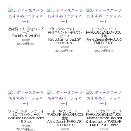
黒織柄フリル付きワンピ
ブラック×レッドドット
ドールワンピース
ース
模様プリント7分袖ワン
PAROLARI EMILIO PUCCI
Black Dress With Frill
ピース
生地
Red dot print on black,3/4
A-line Dress in PAROLARI
通常価格
sleeve dress
EMILIO PUCCI
39,000円
(税別)
通常価格
通常価格
39,000円
39,000円
(税別)
(税別)
ワンピーススーツ ホワイ
ドールワンピース
ストール付きツーピース
ト&ブラックレース
PAROLARI EMILIO PUCCI
PAROLARI EMILIO PUCCI
White and Blacklace Jacket
生地
3 items ensemble: Top, skirt
& Dress
A-line Dress in PAROLARI
& stole made of PAROLARI
EMILIO PUCCI
EMILIO PUCCI fabric
通常価格
78,000円
通常価格
通常価格
(税別)