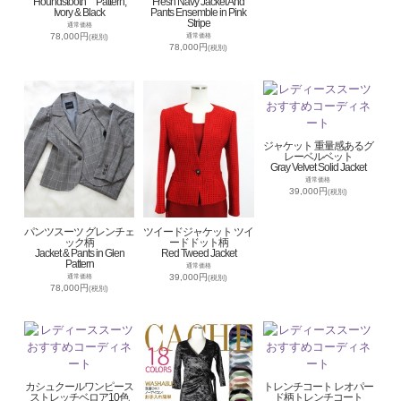
Houndstooth Pattern,
Fresh Navy Jacket And
Ivory & Black
Pants Ensemble in Pink
Stripe
通常価格
78,000円
通常価格
(税別)
78,000円
(税別)
ジャケット 重量感あるグ
レーベルベット
Gray Velvet Solid Jacket
通常価格
39,000円
(税別)
パンツスーツ グレンチェ
ツイードジャケット ツイ
ック柄
ードドット柄
Jacket & Pants in Glen
Red Tweed Jacket
Pattern
通常価格
39,000円
通常価格
(税別)
78,000円
(税別)
カシュクールワンピース
トレンチコート レオパー
ストレッチベロア10色
ド柄トレンチコート