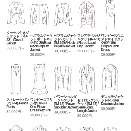
タッセル付きジ
ぺプラムジャケ
ぺプラムジャケ
フレアラペルジ
ワンピースウエ
ャケット（RJ-
ットボートネッ
ットVカット
ャケット(RJ-11)
ストサイドタッ
22）/Tassel
ク(RJ-20)/Boat
(RJ-19)/V-Neck
/ Flared Lapel
ク(OP-10) /
Jacket
Neck Peplum
Peplum Jacket
Flap Jacket
Draped Tank
39,000円～
Jacket
Dress
39,000円～
39,000円～
39,000円～
39,000円～
パワーショルダ
デコルテジャケ
ストレートパン
ワンピースフリ
セミロングジャ
ージャケット
ット(RJ-16) /
ツ(JP-4) /Pencil
ル付(OP-9) /
ケット(RJ-17) /
(RJ-18) / Power
Decoltee Jacket
Pants
One-Piece
Semi-Long
Shoulder Jacket
39,000円～
Dress with Frill
Length Jacket
39,000円～
39,000円～
39,000円～
39,000円～