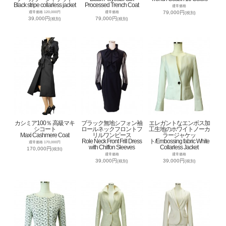
Black stripe collarless jacket
Processed Trench Coat
通常価格
79,000円
通常価格 120,000円
通常価格
(税別)
39,000円
79,000円
(税別)
(税別)
カシミア100％ 高級マキ
ブラック無地シフォン袖
エレガントなエンボス加
シコート
ロールネックフロントフ
工生地のホワイトノーカ
Maxi Cashmere Coat
リルワンピース
ラージャケッ
Role Neck Front Frill Dress
ト/Embossing fabric White
通常価格 170,000円
with Chiffon Sleeves
Collarless Jacket
170,000円
(税別)
通常価格
通常価格
39,000円
39,000円
(税別)
(税別)