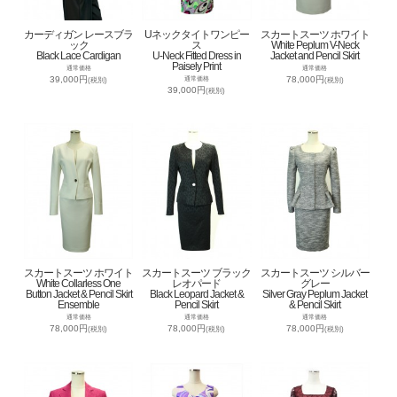
カーディガン レースブラ
Uネックタイトワンピー
スカートスーツ ホワイト
ック
ス
White Peplum V-Neck
Black Lace Cardigan
U-Neck Fitted Dress in
Jacket and Pencil Skirt
Paisely Print
通常価格
通常価格
39,000円
78,000円
通常価格
(税別)
(税別)
39,000円
(税別)
スカートスーツ ホワイト
スカートスーツ ブラック
スカートスーツ シルバー
White Collarless One
レオパード
グレー
Button Jacket & Pencil Skirt
Black Leopard Jacket &
Silver Gray Peplum Jacket
Ensemble
Pencil Skirt
& Pencil Skirt
通常価格
通常価格
通常価格
78,000円
78,000円
78,000円
(税別)
(税別)
(税別)