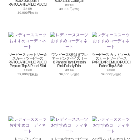
Black Salopette in
Black Lace Cardigan
PAROLARI EMILIO PUCCI
通常価格
39,000円
通常価格
(税別)
39,000円
(税別)
ツーピース カットソー＆
ワンピース8枚はぎフレ
ツーピース カットソー＆
スカートツーピース
アー ピンクペイズリー
スカートツーピース
PAROLARI EMILIO PUCCI
8 Panels Flare Dress in
PAROLARI EMILIO PUCCI
Peplum Top & Pencil Skirt
Pink Paisely Print
Fabric Top & Skirt
通常価格
通常価格
通常価格
39,000円
39,000円
39,000円
(税別)
(税別)
(税別)
ドールワンピース
ストール付きツーピース
ぺプラムフリルカットソ