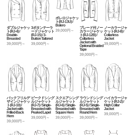
ボレロジャケッ
ト(RJ-13U) /
Bolero
ダブルジャケッ
3ボタンテーラ
ブレード付ノー
ノーカラージャ
39,000円～
ト(RJ-4) /
ードジャケット
カラージャケッ
ケット(RJ-8) /
Double-
(RJ-15) / 3-
ト(RJ-12B) /
Collarless
Breasted
Button Tailored
Collarless
Jacket
Jacket with
39,000円～
39,000円～
39,000円～
Optional Braided
Tape
39,000円～
バックフリルデ
ピークドシング
スクエアシング
ラウンドシング
ハイカラージャ
ザインジャケッ
ルジャケット
ルジャケット
ルジャケット
ケット(RJ-2) /
ト(RJ-10) /
(RJ-7) / Single-
(RJ-6) / Single-
(RJ-5) / Single-
High Collar
Jacket with
Breasted with
Breasted with
Breasted with
Jacket
Frilled-Back
Peaked Lapel
Square Hem
Round Hem
39,000円～
Hem
39,000円～
39,000円～
39,000円～
39,000円～