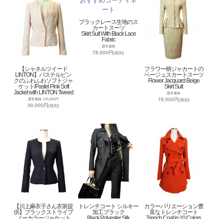
ブラックレース生地のス
カートスーツ
Skirt Suit With Black Lace
Fabric
通常価格
78,000円
(税別)
【シャネルツイード
フラワー柄ジャカートの
LINTON】パステルピン
ベージュスカートスーツ
クのふわふわソフトジャ
Flower Jacquard Beige
ケット/Pastel Pink Soft
Skirt Suit
Jacket with LINTON Tweed
通常価格
78,000円
通常価格 120,000円
(税別)
39,000円
(税別)
【川上麻衣子さん衣装提
トレンチコート シルキー
カラーバリエーション豊
供】ブラックストライプ
加工ブラック
富なトレンチコート
ノーカラージャケット
Black Polyester Silk
Trench Coat in 10 Colors