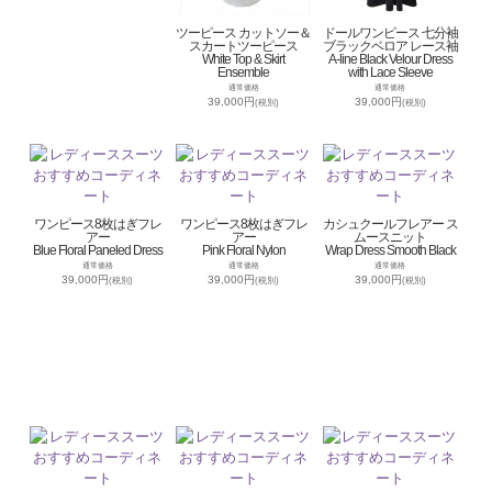
ツーピース カットソー＆
ドールワンピース 七分袖
スカートツーピース
ブラックベロア レース袖
White Top & Skirt
A-line Black Velour Dress
Ensemble
with Lace Sleeve
通常価格
通常価格
39,000円
39,000円
(税別)
(税別)
ワンピース8枚はぎフレ
ワンピース8枚はぎフレ
カシュクールフレアー ス
アー
アー
ムースニット
Blue Floral Paneled Dress
Pink Floral Nylon
Wrap Dress Smooth Black
通常価格
通常価格
通常価格
39,000円
39,000円
39,000円
(税別)
(税別)
(税別)