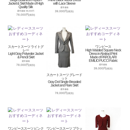
Beige Boatneck Peplum
A-line Black Velour Dress
Jacket & Skirt Made of High
with Lace Sleeve
Quality Silk
通常価格
39,000円
通常価格 98,000円
(税別)
78,000円
(税別)
スカートスーツ ライトグ
ワンピース
レー
High Waisted Square Neck
Light Gray Polyester Jacket
Dress in Abstract Print
& Pencil Skirt
Made of PAROLARI
EMILIO PUCCI Fabric
通常価格
78,000円
通常価格
(税別)
39,000円
(税別)
スカートスーツ グレード
ット
Gray Dot Single Breasted
Jacket and Flare Skirt
通常価格
78,000円
(税別)
ワンピーススーツ ピンク
ワンピーススーツ ブラッ