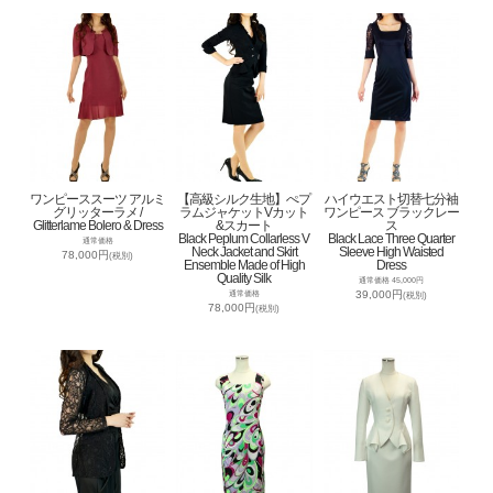
ワンピーススーツ アルミ
【高級シルク生地】ぺプ
ハイウエスト切替七分袖
グリッターラメ /
ラムジャケットVカット
ワンピース ブラックレー
Glitterlame Bolero & Dress
&スカート
ス
Black Peplum Collarless V
Black Lace Three Quarter
通常価格
Neck Jacket and Skirt
Sleeve High Waisted
78,000円
(税別)
Ensemble Made of High
Dress
Quality Silk
通常価格 45,000円
39,000円
通常価格
(税別)
78,000円
(税別)