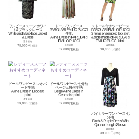
ワンピーススーツ ホワイ
ドールワンピース
ストール付きツーピース
ト&ブラックレース
PAROLARI EMILIO PUCCI
PAROLARI EMILIO PUCCI
White and Blacklace Jacket
生地
3 items ensemble: Top, skirt
& Dress
A-line Dress in PAROLARI
& stole made of PAROLARI
EMILIO PUCCI
EMILIO PUCCI fabric
通常価格
78,000円
通常価格
通常価格
(税別)
39,000円
39,000円
(税別)
(税別)
ドールワンピース レオパ
ドールワンピース 七分袖
ード生地
ベージュ幾何学柄
A-line Dress in Leopard
Beige A-line Dress in
print
Geometric print
通常価格
通常価格
39,000円
39,000円
(税別)
(税別)
バイカラーワンピース 七
分袖
Black & Purple Dress With
Quarter Length Sleeve
通常価格
39,000円
(税別)