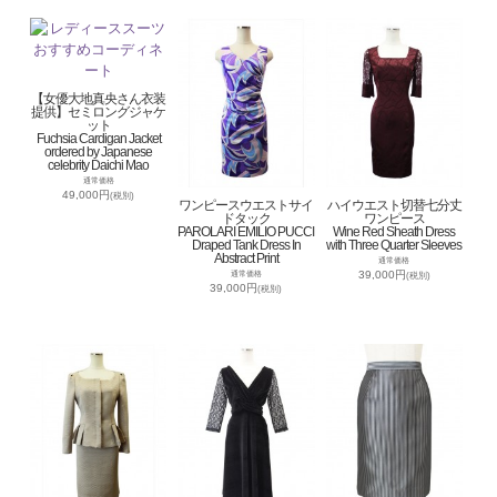
【女優大地真央さん衣装
提供】セミロングジャケ
ット
Fuchsia Cardigan Jacket
ordered by Japanese
celebrity Daichi Mao
通常価格
49,000円
(税別)
ワンピースウエストサイ
ハイウエスト切替七分丈
ドタック
ワンピース
PAROLARI EMILIO PUCCI
Wine Red Sheath Dress
Draped Tank Dress In
with Three Quarter Sleeves
Abstract Print
通常価格
39,000円
通常価格
(税別)
39,000円
(税別)