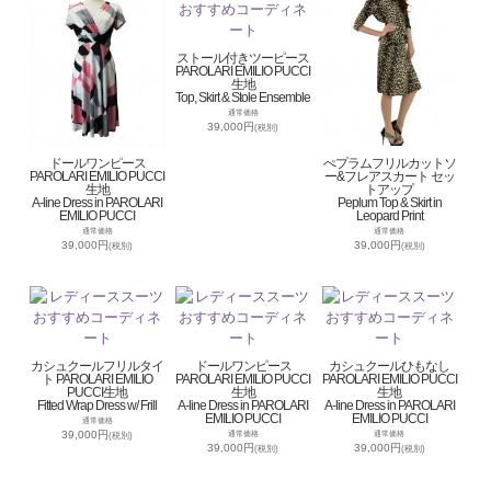
ストール付きツーピース
PAROLARI EMILIO PUCCI
生地
Top, Skirt & Stole Ensemble
通常価格
39,000円
(税別)
ドールワンピース
ぺプラムフリルカットソ
PAROLARI EMILIO PUCCI
ー&フレアスカート セッ
生地
トアップ
A-line Dress in PAROLARI
Peplum Top & Skirt in
EMILIO PUCCI
Leopard Print
通常価格
通常価格
39,000円
39,000円
(税別)
(税別)
カシュクールフリルタイ
ドールワンピース
カシュクールひもなし
ト PAROLARI EMILIO
PAROLARI EMILIO PUCCI
PAROLARI EMILIO PUCCI
PUCCI生地
生地
生地
Fitted Wrap Dress w/ Frill
A-line Dress in PAROLARI
A-line Dress in PAROLARI
EMILIO PUCCI
EMILIO PUCCI
通常価格
39,000円
通常価格
通常価格
(税別)
39,000円
39,000円
(税別)
(税別)