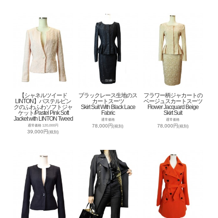
【シャネルツイード
ブラックレース生地のス
フラワー柄ジャカートの
LINTON】パステルピン
カートスーツ
ベージュスカートスーツ
クのふわふわソフトジャ
Skirt Suit With Black Lace
Flower Jacquard Beige
ケット/Pastel Pink Soft
Fabric
Skirt Suit
Jacket with LINTON Tweed
通常価格
通常価格
78,000円
78,000円
通常価格 120,000円
(税別)
(税別)
39,000円
(税別)