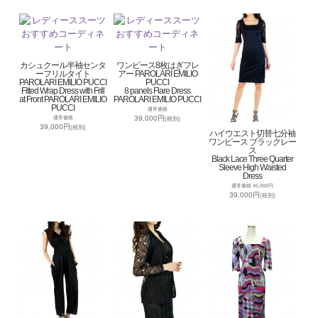
カシュクール半袖センタ
ワンピース8枚はぎフレ
ーフリルタイト
アー PAROLARI EMILIO
PAROLARI EMILIO PUCCI
PUCCI
Fitted Wrap Dress with Frill
8 panels Flare Dress
at Front PAROLARI EMILIO
PAROLARI EMILIO PUCCI
PUCCI
通常価格
39,000円
通常価格
(税別)
39,000円
(税別)
ハイウエスト切替七分袖
ワンピース ブラックレー
ス
Black Lace Three Quarter
Sleeve High Waisted
Dress
通常価格 45,000円
39,000円
(税別)