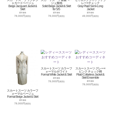
ャカードベージュ
ジュ無地
レー×チェック
Beige Jacquard Jacket &
Solid Beige Jacket & Skirt
Gray Plaid Semi-Long
Skirt
for S/S
Jacket
通常価格
通常価格
通常価格
78,000円
78,000円
49,000円
(税別)
(税別)
(税別)
スカートスーツ カラーフ
スカートスーツ グレー×
ォーマルホワイト
ピンク チェック柄
Formal White Jacket & Skirt
Plaid Collarless Jacket &
Skirt Ensemble
通常価格
78,000円
通常価格
(税別)
78,000円
(税別)
スカートスーツ カラーフ
ォーマルベージュ
Formal Beige Jacket & Skirt
通常価格
78,000円
(税別)