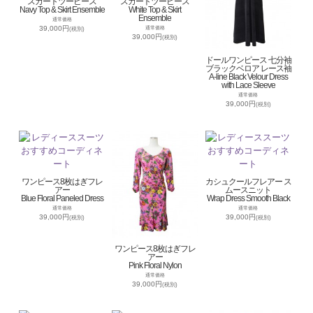
スカートツーピース
スカートツーピース
Navy Top & Skirt Ensemble
White Top & Skirt
Ensemble
通常価格
39,000円
通常価格
(税別)
39,000円
(税別)
ドールワンピース 七分袖
ブラックベロア レース袖
A-line Black Velour Dress
with Lace Sleeve
通常価格
39,000円
(税別)
ワンピース8枚はぎフレ
カシュクールフレアー ス
アー
ムースニット
Blue Floral Paneled Dress
Wrap Dress Smooth Black
通常価格
通常価格
39,000円
39,000円
(税別)
(税別)
ワンピース8枚はぎフレ
アー
Pink Floral Nylon
通常価格
39,000円
(税別)