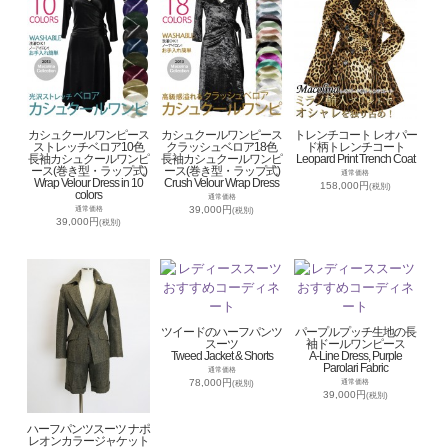
カシュクールワンピース
カシュクールワンピース
トレンチコート レオパー
ストレッチベロア10色
クラッシュベロア18色
ド柄トレンチコート
長袖カシュクールワンピ
長袖カシュクールワンピ
Leopard Print Trench Coat
ース(巻き型・ラップ式)
ース(巻き型・ラップ式)
通常価格
Wrap Velour Dress in 10
Crush Velour Wrap Dress
158,000円
(税別)
colors
通常価格
39,000円
通常価格
(税別)
39,000円
(税別)
ツイードのハーフパンツ
パープルプッチ生地の長
スーツ
袖ドールワンピース
Tweed Jacket & Shorts
A-Line Dress, Purple
Parolari Fabric
通常価格
78,000円
通常価格
(税別)
39,000円
(税別)
ハーフパンツスーツ ナポ
レオンカラージャケット