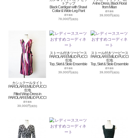
トアップ
A-line Dress, Black Floral
Black Cardigan with Shawl
from Milan
Collar & Wide-Leg Pant
通常価格
39,000円
通常価格
(税別)
78,000円
(税別)
ストール付きツーピース
ストール付きツーピース
PAROLARI EMILIO PUCCI
PAROLARI EMILIO PUCCI
生地
生地
Top, Skirt & Stole Ensemble
Top, Skirt & Stole Ensemble
通常価格
通常価格
39,000円
39,000円
(税別)
(税別)
カシュクールタイト
PAROLARI EMILIO PUCCI
生地
Fitted Wrap Dress in
PAROLARI EMILIO PUCCI
通常価格
39,000円
(税別)