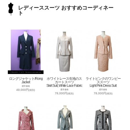
レディーススーツ おすすめコーディネー
ト
ロングジャケット/Rong
ホワイトレース生地のス
ライトピンクのワンピー
Jacket
カートスーツ
ススーツ
Skirt Suit, White Lace Fabric
Light Pink Dress Suit
通常価格
49,000円
通常価格
通常価格
(税別)
78,000円
78,000円
(税別)
(税別)