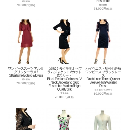
Ensemble
通常価格
78,000円
通常価格
(税別)
78,000円
(税別)
ワンピーススーツ アルミ
【高級シルク生地】ぺプ
ハイウエスト切替七分袖
グリッターラメ /
ラムジャケットVカット
ワンピース ブラックレー
Glitterlame Bolero & Dress
&スカート
ス
Black Peplum Collarless V
Black Lace Three Quarter
通常価格
Neck Jacket and Skirt
Sleeve High Waisted
78,000円
(税別)
Ensemble Made of High
Dress
Quality Silk
通常価格 45,000円
39,000円
通常価格
(税別)
78,000円
(税別)