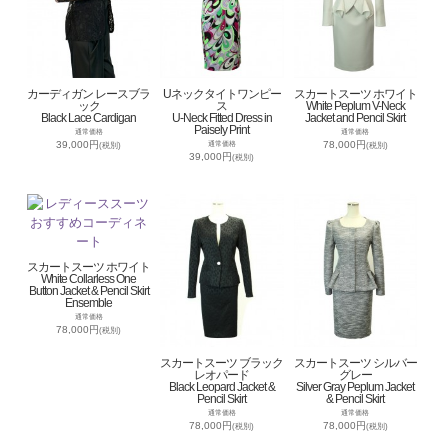
カーディガン レースブラ
Uネックタイトワンピー
スカートスーツ ホワイト
ック
ス
White Peplum V-Neck
Black Lace Cardigan
U-Neck Fitted Dress in
Jacket and Pencil Skirt
Paisely Print
通常価格
通常価格
39,000円
78,000円
通常価格
(税別)
(税別)
39,000円
(税別)
スカートスーツ ホワイト
White Collarless One
Button Jacket & Pencil Skirt
Ensemble
通常価格
78,000円
(税別)
スカートスーツ ブラック
スカートスーツ シルバー
レオパード
グレー
Black Leopard Jacket &
Silver Gray Peplum Jacket
Pencil Skirt
& Pencil Skirt
通常価格
通常価格
78,000円
78,000円
(税別)
(税別)