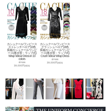
カシュクールワンピース
カシュクールワンピース
ストレッチベロア10色
クラッシュベロア18色
長袖カシュクールワンピ
長袖カシュクールワンピ
ース(巻き型・ラップ式)
ース(巻き型・ラップ式)
Wrap Velour Dress in 10
Crush Velour Wrap Dress
colors
通常価格
39,000円
通常価格
(税別)
39,000円
(税別)