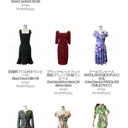
Tweed Jacket & Shorts
通常価格
78,000円
(税別)
黒織柄フリル付きワンピ
ブラック×レッドドット
ドールワンピース
ース
模様プリント7分袖ワン
PAROLARI EMILIO PUCCI
Black Dress With Frill
ピース
生地
Red dot print on black,3/4
A-line Dress in PAROLARI
通常価格
sleeve dress
EMILIO PUCCI
39,000円
(税別)
通常価格
通常価格
39,000円
39,000円
(税別)
(税別)