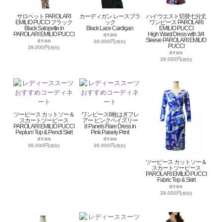
サロペット PAROLARI
カーディガン レースブラ
ハイウエスト切替七分丈
EMILIO PUCCI ブラック
ック
ワンピース PAROLARI
Black Salopette in
Black Lace Cardigan
EMILIO PUCCI
PAROLARI EMILIO PUCCI
High Waist Dress with 3/4
通常価格
Sleeve PAROLARI EMILIO
39,000円
通常価格
(税別)
PUCCI
39,000円
(税別)
通常価格
39,000円
(税別)
ツーピース カットソー＆
ワンピース8枚はぎフレ
スカートツーピース
アー ピンクペイズリー
PAROLARI EMILIO PUCCI
8 Panels Flare Dress in
Peplum Top & Pencil Skirt
Pink Paisely Print
通常価格
通常価格
39,000円
39,000円
(税別)
(税別)
ツーピース カットソー＆
スカートツーピース
PAROLARI EMILIO PUCCI
Fabric Top & Skirt
通常価格
39,000円
(税別)