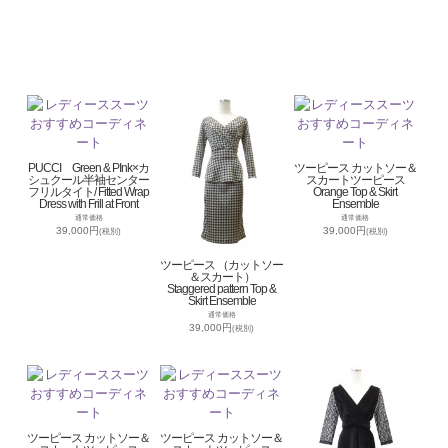
PUCCI Green & PInk×カ
ツーピース カットソー＆
シュクール半袖センター
スカートツーピース
フリルタイト/ Fitted Wrap
Orange Top & Skirt
Dress with Frill at Front
Ensemble
通常価格
通常価格
39,000円
39,000円
(税別)
(税別)
ツーピース （カットソー
＆スカート）
Staggered pattern Top &
Skirt Ensemble
通常価格
39,000円
(税別)
ツーピース カットソー＆
ツーピース カットソー＆