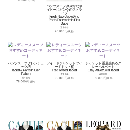
(税別)
パンツスーツ 爽やかなネ
イビーにピンクのストラ
イプ
Fresh Navy Jacket And
Pants Ensemble in Pink
Stripe
通常価格
78,000円
(税別)
パンツスーツ グレンチェ
ツイードジャケット ツイ
ジャケット 重量感あるグ
ック柄
ードドット柄
レーベルベット
Jacket & Pants in Glen
Red Tweed Jacket
Gray Velvet Solid Jacket
Pattern
通常価格
通常価格
39,000円
39,000円
通常価格
(税別)
(税別)
78,000円
(税別)