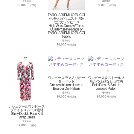
通常価格
通常価格
39,000円
39,000円
(税別)
(税別)
PAROLARI EMILIO PUCCI
生地×ハイウエスト切替
七分丈ワンピース
High Waist Dress w/ Three
Quarter Sleeve Made of
PAROLARI EMILIO PUCCI
Fabric
通常価格
39,000円
(税別)
ワンピース ラメ入りボー
ワンピース＆ストール 大
ダードット
胆かつ上品なヒョウ柄
Dress with Lame Insert in
Bold Dress & Stole in
Boarder Dor Pattern
Leopard Pattern
通常価格
通常価格
39,000円
39,000円
(税別)
(税別)
カシュクールワンピース
ブライトスムース素材
Shiny Double Face Knit
Wrap Dress
通常価格
39,000円
(税別)