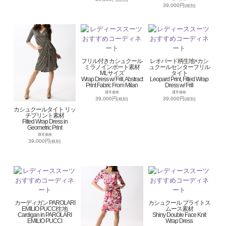
39,000円
(税別)
フリル付きカシュクール
レオパード柄生地×カシ
ミラノインポート素材
ュクールセンターフリル
MLサイズ
タイト
Wrap Dress w/ Frill, Abstract
Leopard Print, Fitted Wrap
Print Fabric From Milan
Dress w/ Frill
通常価格
通常価格
39,000円
39,000円
(税別)
(税別)
カシュクールタイト リッ
チプリント素材
Fitted Wrap Dress in
Geometric Print
通常価格
39,000円
(税別)
カーディガン PAROLARI
カシュクール ブライトス
EMILIO PUCCI生地
ムース素材
Cardigan in PAROLARI
Shiny Double Face Knit
EMILIO PUCCI
Wrap Dress