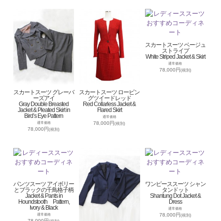
スカートスーツ ベージュ
ストライプ
White Striped Jacket & Skirt
通常価格
78,000円
(税別)
スカートスーツ グレーバ
スカートスーツ ロービン
ーズアイ
グツイードレッド
Gray Double Breasted
Red Collarless Jacket &
Jacket & Pleated Skirt in
Flared Skirt
Bird’s Eye Pattern
通常価格
78,000円
通常価格
(税別)
78,000円
(税別)
パンツスーツ アイボリー
ワンピーススーツ シャン
とブラックの千鳥格子柄
タンドット
Jacket & Pants in
Shantung Dot Jacket &
Houndstooth Pattern,
Dress
Ivory & Black
通常価格
78,000円
通常価格
(税別)
78,000円