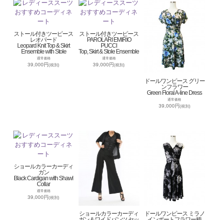
ストール付きツーピース
ストール付きツーピース
レオパード
PAROLARI EMIRIO
Leopard Knit Top & Skirt
PUCCI
Ensemble with Stole
Top, Skirt & Stole Ensemble
通常価格
通常価格
39,000円
39,000円
(税別)
(税別)
ドールワンピース グリー
ンフラワー
Green Floral A-line Dress
通常価格
39,000円
(税別)
ショールカラーカーディ
ガン
Black Cardigan with Shawl
Collar
通常価格
39,000円
(税別)
ショールカラーカーディ
ドールワンピース ミラノ
ガン＆ワイドパンツ セッ
インポートフラワー柄