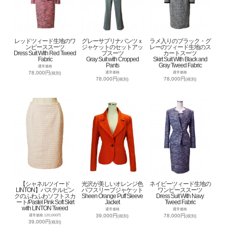
レッドツィード生地のワ
グレーサブリナパンツｘ
ラメ入りのブラック・グ
ンピーススーツ
ジャケットのセットアッ
レーのツィード生地のス
Dress Suit With Red Tweed
プスーツ
カートスーツ
Fabric
Gray Suit with Cropped
Skirt Suit With Black and
Pants
Gray Tweed Fabric
通常価格
78,000円
通常価格
通常価格
(税別)
78,000円
78,000円
(税別)
(税別)
【シャネルツイード
光沢が美しいオレンジ色
ネイビーツィード生地の
LINTON】パステルピン
パフスリーブジャケット
ワンピーススーツ
クのふわふわソフトスカ
Sheen Orange Puff Sleeve
Dress Suit With Navy
ート/Pastel Pink Soft Skirt
Jacket
Tweed Fabric
with LINTON Tweed
通常価格
通常価格
39,000円
78,000円
通常価格 120,000円
(税別)
(税別)
39,000円
(税別)