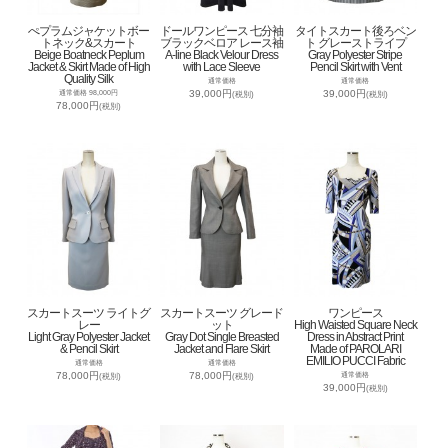
ぺプラムジャケットボー
ドールワンピース 七分袖
タイトスカート後ろベン
トネック&スカート
ブラックベロア レース袖
ト グレーストライプ
Beige Boatneck Peplum
A-line Black Velour Dress
Gray Polyester Stripe
Jacket & Skirt Made of High
with Lace Sleeve
Pencil Skirt with Vent
Quality Silk
通常価格
通常価格
39,000円
39,000円
通常価格 98,000円
(税別)
(税別)
78,000円
(税別)
スカートスーツ ライトグ
スカートスーツ グレード
ワンピース
レー
ット
High Waisted Square Neck
Light Gray Polyester Jacket
Gray Dot Single Breasted
Dress in Abstract Print
& Pencil Skirt
Jacket and Flare Skirt
Made of PAROLARI
EMILIO PUCCI Fabric
通常価格
通常価格
78,000円
78,000円
通常価格
(税別)
(税別)
39,000円
(税別)