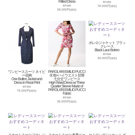
Frilled Dress
通常価格
78,000円
通常価格
(税別)
39,000円
(税別)
ボレロジャケット ブラッ
クレース
Black Lace Bolero
通常価格
39,000円
(税別)
ワンピーススーツ ネイビ
PAROLARI EMILIO PUCCI
ー花柄
生地×ハイウエスト切替
One Button Jacket and
七分丈ワンピース
Dress in Floral Print
High Waist Dress w/ Three
Quarter Sleeve Made of
通常価格
PAROLARI EMILIO PUCCI
78,000円
(税別)
Fabric
通常価格
39,000円
(税別)
スカートスーツ フクレジ
スカートスーツ 春夏ベー
セミロングジャケット グ