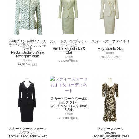
花柄プリント生地ノーカ
スカートスーツ ブッチャ
スカートスーツ アイボリ
ラーぺプラムフリルジャ
ーベージュ
ー
ケット
Butcher Beige Jacket &
Ivory Jacket & Skirt
Peplum Jacket of White
Skirt
通常価格
flower print fabric
78,000円
通常価格
(税別)
78,000円
通常価格
(税別)
39,000円
(税別)
スカートスーツ ウール&
シルク グレー
WOOL & SILK Gray Jacket
& Skirt
通常価格
78,000円
(税別)
スカートスーツ フォーマ
ワンピーススーツ
ルブラック
Leopard
Formal Black Jacket & Skirt
Leopard Jacket and Dress