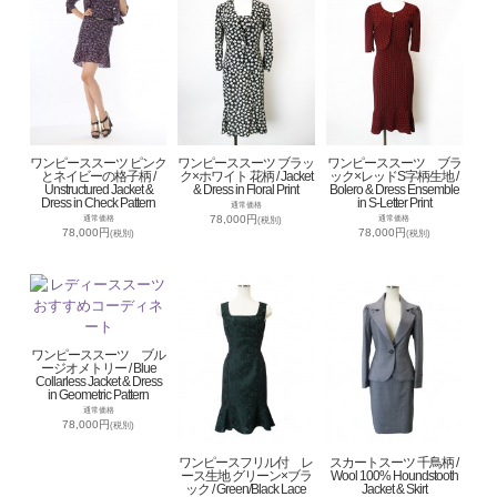
ワンピーススーツ ピンク
ワンピーススーツ ブラッ
ワンピーススーツ ブラ
とネイビーの格子柄 /
ク×ホワイト 花柄 / Jacket
ック×レッドS字柄生地 /
Unstructured Jacket &
& Dress in Floral Print
Bolero & Dress Ensemble
Dress in Check Pattern
in S-Letter Print
通常価格
78,000円
通常価格
通常価格
(税別)
78,000円
78,000円
(税別)
(税別)
ワンピーススーツ ブル
ージオメトリー / Blue
Collarless Jacket & Dress
in Geometric Pattern
通常価格
78,000円
(税別)
ワンピースフリル付 レ
スカートスーツ 千鳥柄 /
ース生地 グリーン×ブラ
Wool 100% Houndstooth
ック / Green/Black Lace
Jacket & Skirt