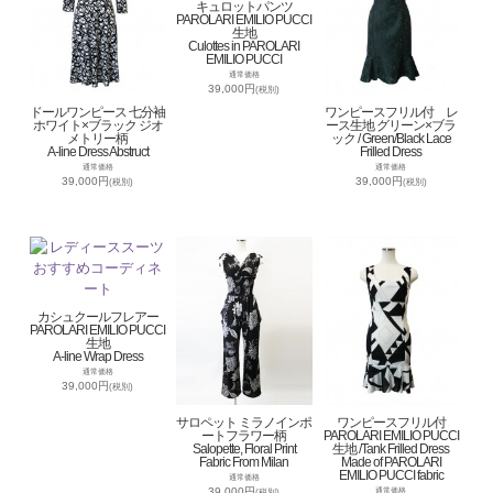
キュロットパンツ
PAROLARI EMILIO PUCCI
生地
Culottes in PAROLARI
EMILIO PUCCI
通常価格
39,000円
(税別)
ドールワンピース 七分袖
ワンピースフリル付 レ
ホワイト×ブラック ジオ
ース生地 グリーン×ブラ
メトリー柄
ック / Green/Black Lace
A-line Dress Abstruct
Frilled Dress
通常価格
通常価格
39,000円
39,000円
(税別)
(税別)
カシュクールフレアー
PAROLARI EMILIO PUCCI
生地
A-line Wrap Dress
通常価格
39,000円
(税別)
サロペット ミラノインポ
ワンピースフリル付
ートフラワー柄
PAROLARI EMILIO PUCCI
Salopette, Floral Print
生地 /Tank Frilled Dress
Fabric From Milan
Made of PAROLARI
EMILIO PUCCI fabric
通常価格
39,000円
通常価格
(税別)