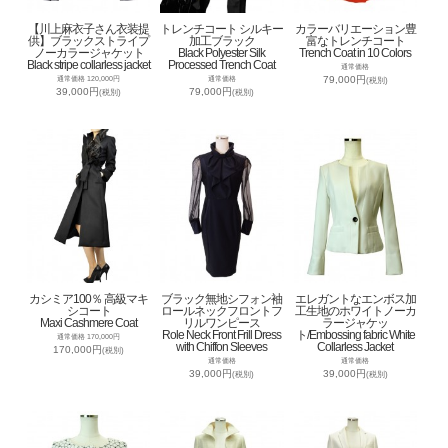
【川上麻衣子さん衣装提
トレンチコート シルキー
カラーバリエーション豊
供】ブラックストライプ
加工ブラック
富なトレンチコート
ノーカラージャケット
Black Polyester Silk
Trench Coat in 10 Colors
Black stripe collarless jacket
Processed Trench Coat
通常価格
79,000円
通常価格 120,000円
通常価格
(税別)
39,000円
79,000円
(税別)
(税別)
カシミア100％ 高級マキ
ブラック無地シフォン袖
エレガントなエンボス加
シコート
ロールネックフロントフ
工生地のホワイトノーカ
Maxi Cashmere Coat
リルワンピース
ラージャケッ
Role Neck Front Frill Dress
ト/Embossing fabric White
通常価格 170,000円
with Chiffon Sleeves
Collarless Jacket
170,000円
(税別)
通常価格
通常価格
39,000円
39,000円
(税別)
(税別)