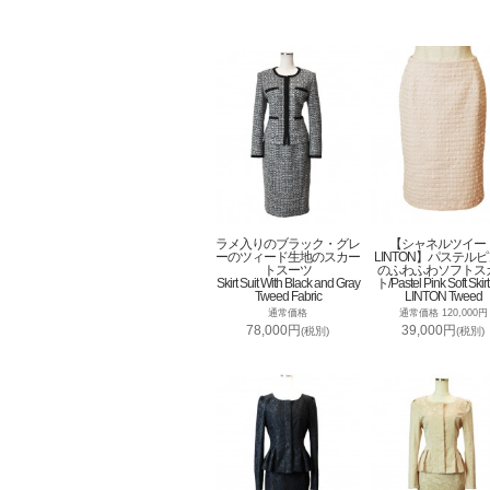
ラメ入りのブラック・グレ
【シャネルツイー
ーのツィード生地のスカー
LINTON】パステル
トスーツ
のふわふわソフトス
Skirt Suit With Black and Gray
ト/Pastel Pink Soft Skirt
Tweed Fabric
LINTON Tweed
通常価格
通常価格 120,000円
78,000円
39,000円
(税別)
(税別)