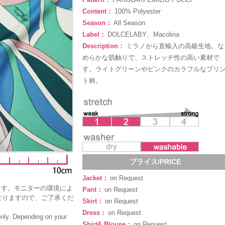
Content：
100% Polyester
Season：
All Season
Label：
DOLCELABY、Macolina
Description：
ミラノから直輸入の高級生地。な
めらかな肌触りで、ストレッチ性の高い素材で
す。ライトグリーンやピンクのカラフルなプリ
ト柄。
プライス/PRICE
Jacket：
on Request
ます。モニターの環境によ
Pant：
on Request
なりますので、ご了承くだ
Skirt：
on Request
Dress：
on Request
only. Depending on your
Shirt& Blouse：
on Request