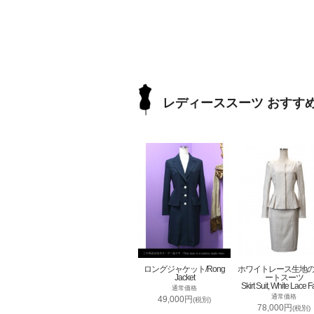
レディーススーツ おすす
ロングジャケット/Rong
ホワイトレース生地
Jacket
ートスーツ
Skirt Suit, White Lace F
通常価格
通常価格
49,000円
(税別)
78,000円
(税別)