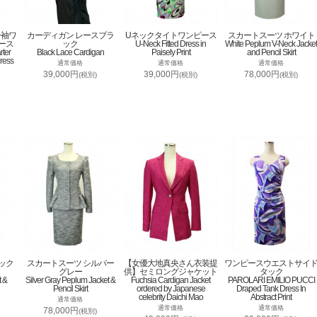
分袖ワ
カーディガン レースブラ
Uネックタイトワンピース
スカートスーツ ホワイト
ース
ック
U-Neck Fitted Dress in
White Peplum V-Neck Jacket
rter
Black Lace Cardigan
Paisely Print
and Pencil Skirt
ress
通常価格
通常価格
通常価格
39,000円
39,000円
78,000円
(税別)
(税別)
(税別)
ック
スカートスーツ シルバー
【女優大地真央さん衣装提
ワンピースウエストサイ
グレー
供】セミロングジャケット
タック
t &
Silver Gray Peplum Jacket &
Fuchsia Cardigan Jacket
PAROLARI EMILIO PUCCI
Pencil Skirt
ordered by Japanese
Draped Tank Dress In
celebrity Daichi Mao
Abstract Print
通常価格
通常価格
通常価格
78,000円
(税別)