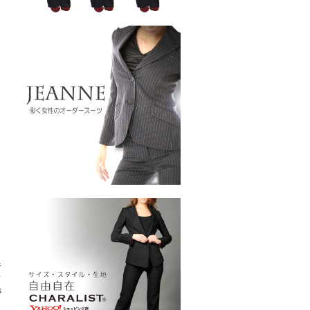
ジ
ス
s