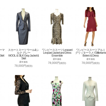
ーマ
スカートスーツ ウール&シ
ワンピーススーツ Leopard
ワンピーススーツ アルミ
ルク グレー
Leopard Jacket and Dress
グリッターラメ / Glitterlam
kirt
WOOL & SILK Gray Jacket &
Ensemble
Bolero & Dress
Skirt
通常価格
通常価格
通常価格
78,000円
78,000円
(税別)
(税別)
78,000円
(税別)