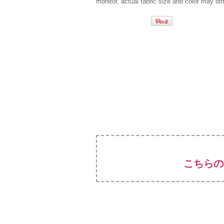
monitor, actual fabric size and color may diff
こちらの