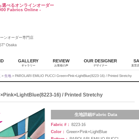
から選べるオンラインオーダー
00 Fabrics Online -
ーンオーダー専門店
ST" Osaka
ND
GALLERY
REVIEW
OUR DESIGNER
S
ギャラリー
お客様の声
デザイナー
直営
販
>
生地
> PAROLARI EMILIO PUCCI Green×Pink×LightBlue(8223-16) / Printed Stretchy
ink×LightBlue(8223-16) / Printed Stretchy
生地詳細/Fabric Data
Fabric #：
8223-16
Color：
Green×Pink×LightBlue
Pattern：
PAROLARI EMILIO PUCCI