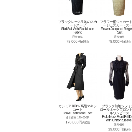
ブラックレース生地のスカ
フラワー柄ジャカー
ートスーツ
ージュスカートス
Skirt Suit With Black Lace
Flower Jacquard Beige 
Fabric
Suit
通常価格
通常価格
78,000円
78,000円
(税別)
(税別)
カシミア100％ 高級マキシ
ブラック無地シフォ
コート
ロールネックフロン
Maxi Cashmere Coat
ルワンピース
Role Neck Front Frill D
通常価格 170,000円
with Chiffon Sleeve
170,000円
(税別)
通常価格
39,000円
(税別)