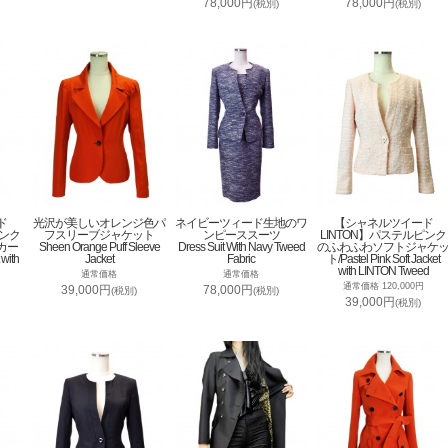
78,000円
78,000円
(税別)
(税別)
ド
光沢が美しいオレンジ色パ
ネイビーツィード生地のワ
【シャネルツイード
ピンク
フスリーブジャケット
ンピーススーツ
LINTON】パステルピンク
カー
Sheen Orange Puff Sleeve
Dress Suit With Navy Tweed
のふわふわソフトジャケ
 with
Jacket
Fabric
ト/Pastel Pink Soft Jacket
with LINTON Tweed
通常価格
通常価格
通常価格 120,000円
39,000円
78,000円
(税別)
(税別)
39,000円
(税別)