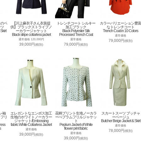
トのベ
【川上麻衣子さん衣装提
トレンチコート シルキー
カラーバリエーション豊
ーツ
供】ブラックストライプノ
加工ブラック
なトレンチコート
Skirt
ーカラージャケット
Black Polyester Silk
Trench Coat in 10 Colors
Black stripe collarless jacket
Processed Trench Coat
通常価格
通常価格 120,000円
通常価格
79,000円
(税別)
39,000円
79,000円
(税別)
(税別)
ン袖
エレガントなエンボス加工
花柄プリント生地ノーカラ
スカートスーツ ブッチャ
トフリ
生地のホワイトノーカラー
ーぺプラムフリルジャケッ
ーベージュ
ジャケット/Embossing
ト
Butcher Beige Jacket & Skirt
ress
fabric White Collarless Jacket
Peplum Jacket of White
通常価格
s
flower print fabric
通常価格
78,000円
(税別)
通常価格
39,000円
(税別)
39,000円
(税別)