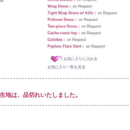
er.
Wrap Dress：
on Request
Tight Wrap Dress w/ frills：
on Request
Pullover Dress：
on Request
Two-piece Dress：
on Request
Cache-coeur top：
on Request
Culottes：
on Request
Peplum Flare Skirt：
on Request
お気に入りに入れる
お気に入り一覧を見る
生地は、品切れいたしました。