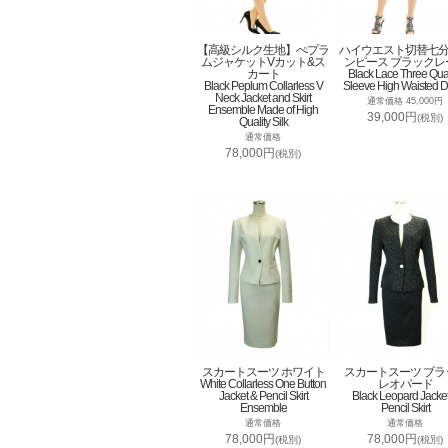
【高級シルク生地】ぺプラ
ハイウエスト切替七
ムジャケットVカット&ス
ンピース ブラックレ
カート
Black Lace Three Qua
Black Peplum Collarless V
Sleeve High Waisted D
Neck Jacket and Skirt
通常価格 45,000円
Ensemble Made of High
39,000円
(税別)
Quality Silk
通常価格
78,000円
(税別)
スカートスーツ ホワイト
スカートスーツ ブラ
White Collarless One Button
レオパード
Jacket & Pencil Skirt
Black Leopard Jacke
Ensemble
Pencil Skirt
通常価格
通常価格
78,000円
78,000円
(税別)
(税別)