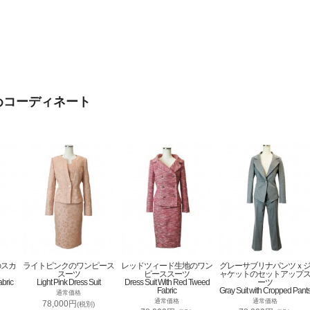
めコーディネート
のスカ
ライトピンクのワンピース
レッドツィード生地のワン
グレーサブリナパンツｘ
スーツ
ピーススーツ
ャケットのセットアップ
abric
Light Pink Dress Suit
Dress Suit With Red Tweed
ーツ
Fabric
Gray Suit with Cropped Pant
通常価格
通常価格
通常価格
78,000円
(税別)