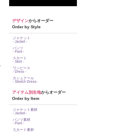
デザイン
からオーダー
Order by Style
ジャケット
- Jacket -
パンツ
- Pant -
スカート
- Skirt -
e
ワンピース
- Dress -
カシュクール
- Stretch Dress-
アイテム別生地
からオーダー
Order by Item
ジャケット素材
- Jacket -
パンツ素材
- Pant -
スカート素材