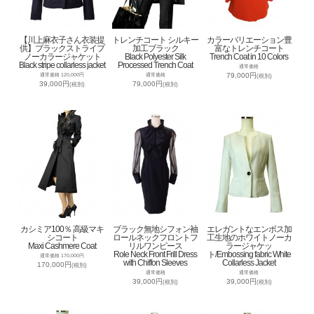
【川上麻衣子さん衣装提
トレンチコート シルキー
カラーバリエーション豊
供】ブラックストライプ
加工ブラック
富なトレンチコート
ノーカラージャケット
Black Polyester Silk
Trench Coat in 10 Colors
Black stripe collarless jacket
Processed Trench Coat
通常価格
79,000円
通常価格 120,000円
通常価格
(税別)
39,000円
79,000円
(税別)
(税別)
カシミア100％ 高級マキ
ブラック無地シフォン袖
エレガントなエンボス加
シコート
ロールネックフロントフ
工生地のホワイトノーカ
Maxi Cashmere Coat
リルワンピース
ラージャケッ
Role Neck Front Frill Dress
ト/Embossing fabric White
通常価格 170,000円
with Chiffon Sleeves
Collarless Jacket
170,000円
(税別)
通常価格
通常価格
39,000円
39,000円
(税別)
(税別)