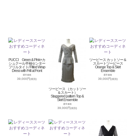
PUCCI Green & PInk×カ
ツーピース カットソー＆
シュクール半袖センター
スカートツーピース
フリルタイト/ Fitted Wrap
Orange Top & Skirt
Dress with Frill at Front
Ensemble
通常価格
通常価格
39,000円
39,000円
(税別)
(税別)
ツーピース （カットソー
＆スカート）
Staggered pattern Top &
Skirt Ensemble
通常価格
39,000円
(税別)