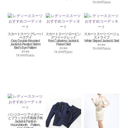
78,000円
(税別)
スカートスーツ グレーバ
スカートスーツ ロービン
スカートスーツ ベージュ
ーズアイ
グツイードレッド
ストライプ
Gray Double Breasted
Red Collarless Jacket &
White Striped Jacket & Skirt
Jacket & Pleated Skirt in
Flared Skirt
通常価格
Bird’s Eye Pattern
78,000円
通常価格
(税別)
78,000円
通常価格
(税別)
78,000円
(税別)
パンツスーツ アイボリー
とブラックの千鳥格子柄
Jacket & Pants in
Houndstooth Pattern,