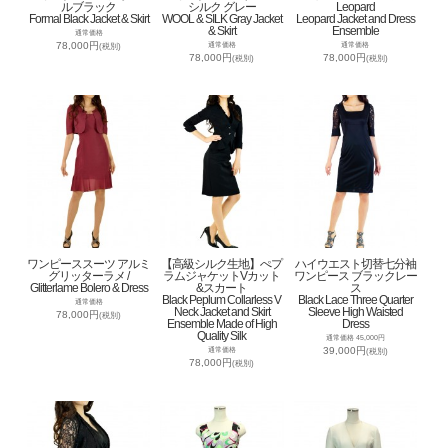
ルブラック
シルク グレー
Leopard
Formal Black Jacket & Skirt
WOOL & SILK Gray Jacket
Leopard Jacket and Dress
& Skirt
Ensemble
通常価格
78,000円
通常価格
通常価格
(税別)
78,000円
78,000円
(税別)
(税別)
ワンピーススーツ アルミ
【高級シルク生地】ぺプ
ハイウエスト切替七分袖
グリッターラメ /
ラムジャケットVカット
ワンピース ブラックレー
Glitterlame Bolero & Dress
&スカート
ス
Black Peplum Collarless V
Black Lace Three Quarter
通常価格
Neck Jacket and Skirt
Sleeve High Waisted
78,000円
(税別)
Ensemble Made of High
Dress
Quality Silk
通常価格 45,000円
39,000円
通常価格
(税別)
78,000円
(税別)