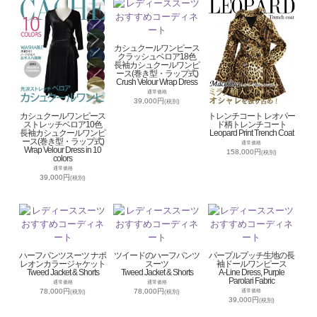
カシュクールワンピース
クラッシュベロア18色
長袖カシュクールワンピ
ース(巻き型・ラップ式)
Crush Velour Wrap Dress
通常価格
39,000円
(税別)
カシュクールワンピース
トレンチコート レオパー
ストレッチベロア10色
ド柄トレンチコート
長袖カシュクールワンピ
Leopard Print Trench Coat
ース(巻き型・ラップ式)
通常価格
Wrap Velour Dress in 10
158,000円
(税別)
colors
通常価格
39,000円
(税別)
ハーフパンツスーツ ナポ
ツイードのハーフパンツ
パープルプッチ生地の長
レオンカラージャケット
スーツ
袖ドールワンピース
Tweed Jacket & Shorts
Tweed Jacket & Shorts
A-Line Dress, Purple
Parolari Fabric
通常価格
通常価格
78,000円
78,000円
通常価格
(税別)
(税別)
39,000円
(税別)