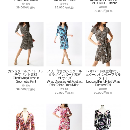
EMILIO PUCCI fabric
通常価格
通常価格
39,000円
39,000円
通常価格
(税別)
(税別)
39,000円
(税別)
カシュクールタイト リッ
フリル付きカシュクール
レオパード柄生地×カシ
チプリント素材
ミラノインポート素材
ュクールセンターフリル
Fitted Wrap Dress in
MLサイズ
タイト
Geometric Print
Wrap Dress w/ Frill, Abstract
Leopard Print, Fitted Wrap
Print Fabric From Milan
Dress w/ Frill
通常価格
39,000円
通常価格
通常価格
(税別)
39,000円
39,000円
(税別)
(税別)