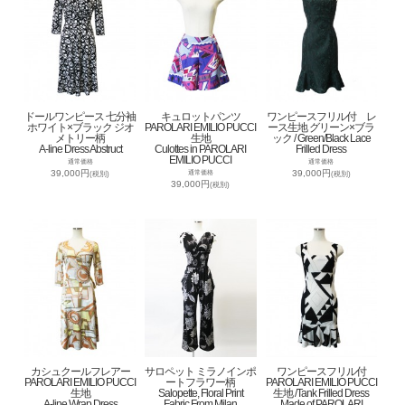
ドールワンピース 七分袖
キュロットパンツ
ワンピースフリル付 レ
ホワイト×ブラック ジオ
PAROLARI EMILIO PUCCI
ース生地 グリーン×ブラ
メトリー柄
生地
ック / Green/Black Lace
A-line Dress Abstruct
Culottes in PAROLARI
Frilled Dress
EMILIO PUCCI
通常価格
通常価格
39,000円
39,000円
通常価格
(税別)
(税別)
39,000円
(税別)
カシュクールフレアー
サロペット ミラノインポ
ワンピースフリル付
PAROLARI EMILIO PUCCI
ートフラワー柄
PAROLARI EMILIO PUCCI
生地
Salopette, Floral Print
生地 /Tank Frilled Dress
A-line Wrap Dress
Fabric From Milan
Made of PAROLARI