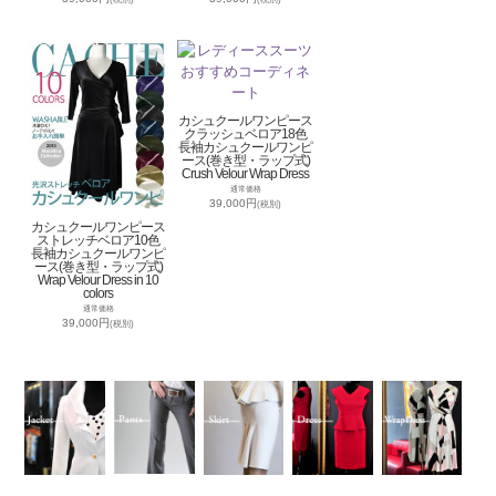
カシュクールワンピース
クラッシュベロア18色
長袖カシュクールワンピ
ース(巻き型・ラップ式)
Crush Velour Wrap Dress
通常価格
39,000円
(税別)
カシュクールワンピース
ストレッチベロア10色
長袖カシュクールワンピ
ース(巻き型・ラップ式)
Wrap Velour Dress in 10
colors
通常価格
39,000円
(税別)