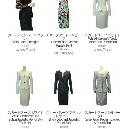
カーディガン レースブラ
Uネックタイトワンピー
スカートスーツ ホワイト
ック
ス
White Peplum V-Neck
Black Lace Cardigan
U-Neck Fitted Dress in
Jacket and Pencil Skirt
Paisely Print
通常価格
通常価格
39,000円
78,000円
通常価格
(税別)
(税別)
39,000円
(税別)
スカートスーツ ホワイト
スカートスーツ ブラック
スカートスーツ シルバー
White Collarless One
レオパード
グレー
Button Jacket & Pencil Skirt
Black Leopard Jacket &
Silver Gray Peplum Jacket
Ensemble
Pencil Skirt
& Pencil Skirt
通常価格
通常価格
通常価格