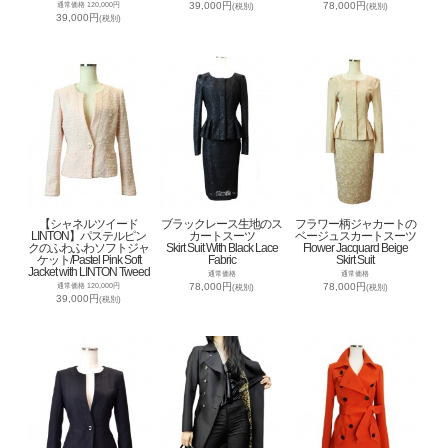
39,000円
78,000円
通常価格 120,000円
(税別)
(税別)
39,000円
(税別)
【シャネルツイード
ブラックレース生地のス
フラワー柄ジャカートの
LINTON】パステルピン
カートスーツ
ベージュスカートスーツ
クのふわふわソフトジャ
Skirt Suit With Black Lace
Flower Jacquard Beige
ケット/Pastel Pink Soft
Fabric
Skirt Suit
Jacket with LINTON Tweed
通常価格
通常価格
78,000円
78,000円
通常価格 120,000円
(税別)
(税別)
39,000円
(税別)