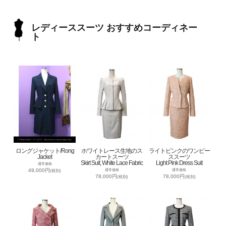
レディーススーツ おすすめコーディネー
ト
ロングジャケット/Rong
ホワイトレース生地のス
ライトピンクのワンピー
Jacket
カートスーツ
ススーツ
Skirt Suit, White Lace Fabric
Light Pink Dress Suit
通常価格
49,000円
通常価格
通常価格
(税別)
78,000円
78,000円
(税別)
(税別)