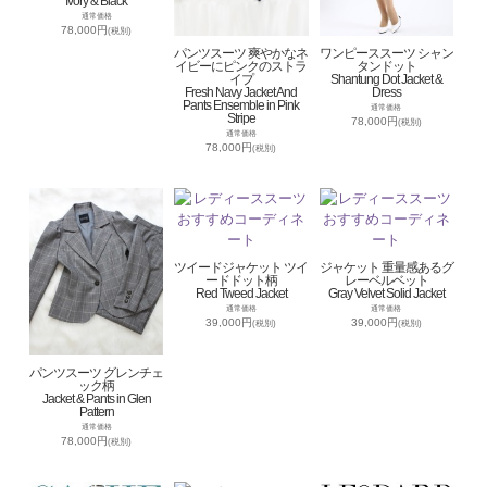
Ivory & Black
通常価格
78,000円
(税別)
パンツスーツ 爽やかなネ
ワンピーススーツ シャン
イビーにピンクのストラ
タンドット
イプ
Shantung Dot Jacket &
Fresh Navy Jacket And
Dress
Pants Ensemble in Pink
通常価格
Stripe
78,000円
(税別)
通常価格
78,000円
(税別)
ツイードジャケット ツイ
ジャケット 重量感あるグ
ードドット柄
レーベルベット
Red Tweed Jacket
Gray Velvet Solid Jacket
通常価格
通常価格
39,000円
39,000円
(税別)
(税別)
パンツスーツ グレンチェ
ック柄
Jacket & Pants in Glen
Pattern
通常価格
78,000円
(税別)