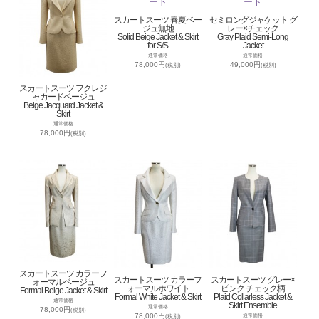
スカートスーツ 春夏ベー
セミロングジャケット グ
ジュ無地
レー×チェック
Solid Beige Jacket & Skirt
Gray Plaid Semi-Long
for S/S
Jacket
通常価格
通常価格
78,000円
49,000円
(税別)
(税別)
スカートスーツ フクレジ
ャカードベージュ
Beige Jacquard Jacket &
Skirt
通常価格
78,000円
(税別)
スカートスーツ カラーフ
スカートスーツ カラーフ
スカートスーツ グレー×
ォーマルベージュ
ォーマルホワイト
ピンク チェック柄
Formal Beige Jacket & Skirt
Formal White Jacket & Skirt
Plaid Collarless Jacket &
通常価格
Skirt Ensemble
通常価格
78,000円
(税別)
78,000円
通常価格
(税別)