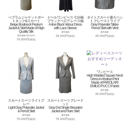
ぺプラムジャケットボー
ドールワンピース 七分袖
タイトスカート後ろベン
トネック&スカート
ブラックベロア レース袖
ト グレーストライプ
Beige Boatneck Peplum
A-line Black Velour Dress
Gray Polyester Stripe
Jacket & Skirt Made of High
with Lace Sleeve
Pencil Skirt with Vent
Quality Silk
通常価格
通常価格
39,000円
39,000円
通常価格 98,000円
(税別)
(税別)
78,000円
(税別)
ワンピース
High Waisted Square Neck
Dress in Abstract Print
Made of PAROLARI
EMILIO PUCCI Fabric
通常価格
39,000円
(税別)
スカートスーツ ライトグ
スカートスーツ グレード
レー
ット
Light Gray Polyester Jacket
Gray Dot Single Breasted
& Pencil Skirt
Jacket and Flare Skirt
通常価格
通常価格
78,000円
78,000円
(税別)
(税別)