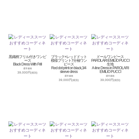
黒織柄フリル付きワンピ
ブラック×レッドドット
ドールワンピース
ース
模様プリント7分袖ワン
PAROLARI EMILIO PUCCI
Black Dress With Frill
ピース
生地
Red dot print on black,3/4
A-line Dress in PAROLARI
通常価格
sleeve dress
EMILIO PUCCI
39,000円
(税別)
通常価格
通常価格
39,000円
39,000円
(税別)
(税別)