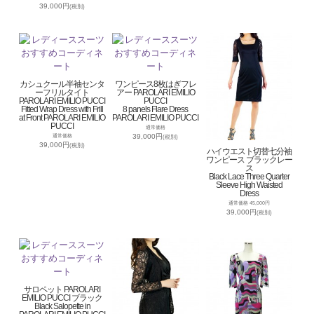
39,000円
(税別)
カシュクール半袖センタ
ワンピース8枚はぎフレ
ーフリルタイト
アー PAROLARI EMILIO
PAROLARI EMILIO PUCCI
PUCCI
Fitted Wrap Dress with Frill
8 panels Flare Dress
at Front PAROLARI EMILIO
PAROLARI EMILIO PUCCI
PUCCI
通常価格
39,000円
通常価格
(税別)
39,000円
(税別)
ハイウエスト切替七分袖
ワンピース ブラックレー
ス
Black Lace Three Quarter
Sleeve High Waisted
Dress
通常価格 45,000円
39,000円
(税別)
サロペット PAROLARI
EMILIO PUCCI ブラック
Black Salopette in