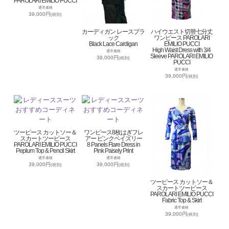
PAROLARI EMILIO PUCCI
通常価格
39,000円
(税別)
カーディガン レースブラ
ハイウエスト切替七分丈
ック
ワンピース PAROLARI
Black Lace Cardigan
EMILIO PUCCI
High Waist Dress with 3/4
通常価格
Sleeve PAROLARI EMILIO
39,000円
(税別)
PUCCI
通常価格
39,000円
(税別)
ツーピース カットソー＆
ワンピース8枚はぎフレ
スカートツーピース
アー ピンクペイズリー
PAROLARI EMILIO PUCCI
8 Panels Flare Dress in
Peplum Top & Pencil Skirt
Pink Paisely Print
通常価格
通常価格
39,000円
39,000円
(税別)
(税別)
ツーピース カットソー＆
スカートツーピース
PAROLARI EMILIO PUCCI
Fabric Top & Skirt
通常価格
39,000円
(税別)