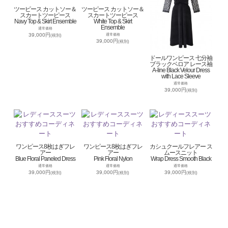
ツーピース カットソー＆
ツーピース カットソー＆
スカートツーピース
スカートツーピース
Navy Top & Skirt Ensemble
White Top & Skirt
Ensemble
通常価格
39,000円
通常価格
(税別)
39,000円
(税別)
ドールワンピース 七分袖
ブラックベロア レース袖
A-line Black Velour Dress
with Lace Sleeve
通常価格
39,000円
(税別)
ワンピース8枚はぎフレ
ワンピース8枚はぎフレ
カシュクールフレアー ス
アー
アー
ムースニット
Blue Floral Paneled Dress
Pink Floral Nylon
Wrap Dress Smooth Black
通常価格
通常価格
通常価格
39,000円
39,000円
39,000円
(税別)
(税別)
(税別)