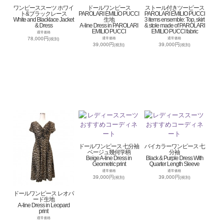
ワンピーススーツ ホワイ
ドールワンピース
ストール付きツーピース
ト&ブラックレース
PAROLARI EMILIO PUCCI
PAROLARI EMILIO PUCCI
White and Blacklace Jacket
生地
3 items ensemble: Top, skirt
& Dress
A-line Dress in PAROLARI
& stole made of PAROLARI
EMILIO PUCCI
EMILIO PUCCI fabric
通常価格
78,000円
通常価格
通常価格
(税別)
39,000円
39,000円
(税別)
(税別)
ドールワンピース 七分袖
バイカラーワンピース 七
ベージュ幾何学柄
分袖
Beige A-line Dress in
Black & Purple Dress With
Geometric print
Quarter Length Sleeve
通常価格
通常価格
39,000円
39,000円
(税別)
(税別)
ドールワンピース レオパ
ード生地
A-line Dress in Leopard
print
通常価格