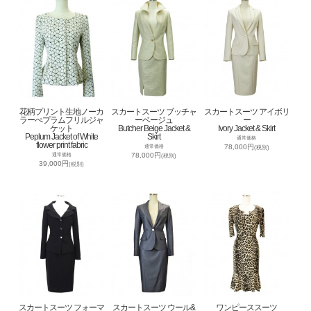
花柄プリント生地ノーカ
スカートスーツ ブッチャ
スカートスーツ アイボリ
ラーぺプラムフリルジャ
ーベージュ
ー
ケット
Butcher Beige Jacket &
Ivory Jacket & Skirt
Peplum Jacket of White
Skirt
通常価格
flower print fabric
78,000円
通常価格
(税別)
78,000円
通常価格
(税別)
39,000円
(税別)
スカートスーツ フォーマ
スカートスーツ ウール&
ワンピーススーツ