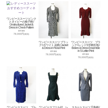
ワンピーススーツ ピンク
とネイビーの格子柄 /
Unstructured Jacket &
Dress in Check Pattern
通常価格
78,000円
(税別)
ワンピーススーツ ブラッ
ワンピーススーツ ブラ
ク×ホワイト 花柄 / Jacket
ック×レッドS字柄生地 /
& Dress in Floral Print
Bolero & Dress Ensemble
in S-Letter Print
通常価格
78,000円
通常価格
(税別)
78,000円
(税別)
ワンピーススーツ ブル
ワンピースフリル付 レ
スカートスーツ 千鳥柄 /