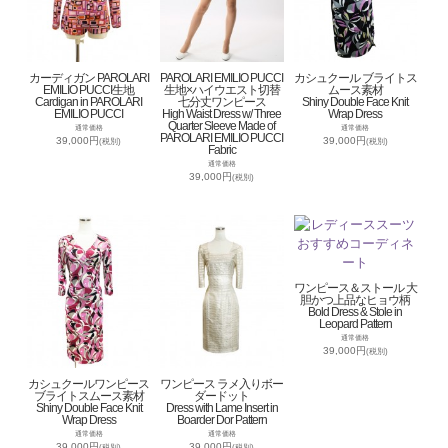
カーディガン PAROLARI
PAROLARI EMILIO PUCCI
カシュクール ブライトス
EMILIO PUCCI生地
生地×ハイウエスト切替
ムース素材
Cardigan in PAROLARI
七分丈ワンピース
Shiny Double Face Knit
EMILIO PUCCI
High Waist Dress w/ Three
Wrap Dress
Quarter Sleeve Made of
通常価格
通常価格
PAROLARI EMILIO PUCCI
39,000円
39,000円
(税別)
(税別)
Fabric
通常価格
39,000円
(税別)
ワンピース＆ストール 大
胆かつ上品なヒョウ柄
Bold Dress & Stole in
Leopard Pattern
通常価格
39,000円
(税別)
カシュクールワンピース
ワンピース ラメ入りボー
ブライトスムース素材
ダードット
Shiny Double Face Knit
Dress with Lame Insert in
Wrap Dress
Boarder Dor Pattern
通常価格
通常価格
39,000円
39,000円
(税別)
(税別)