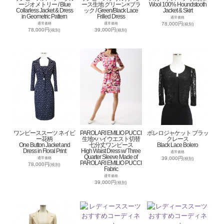
ージオメトリー / Blue
ース生地 グリーン×ブラ
Wool 100% Houndstooth
Collarless Jacket & Dress
ック / Green/Black Lace
Jacket & Skirt
in Geometric Pattern
Frilled Dress
通常価格
78,000円
通常価格
通常価格
(税別)
78,000円
39,000円
(税別)
(税別)
ワンピーススーツ ネイビ
PAROLARI EMILIO PUCCI
ボレロジャケット ブラッ
ー花柄
生地×ハイウエスト切替
クレース
One Button Jacket and
七分丈ワンピース
Black Lace Bolero
Dress in Floral Print
High Waist Dress w/ Three
通常価格
Quarter Sleeve Made of
39,000円
通常価格
(税別)
PAROLARI EMILIO PUCCI
78,000円
(税別)
Fabric
通常価格
39,000円
(税別)