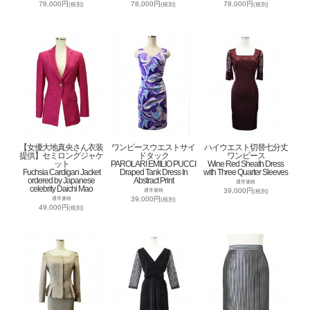
78,000円
78,000円
78,000円
(税別)
(税別)
(税別)
【女優大地真央さん衣装
ワンピースウエストサイ
ハイウエスト切替七分丈
提供】セミロングジャケ
ドタック
ワンピース
ット
PAROLARI EMILIO PUCCI
Wine Red Sheath Dress
Fuchsia Cardigan Jacket
Draped Tank Dress In
with Three Quarter Sleeves
ordered by Japanese
Abstract Print
通常価格
celebrity Daichi Mao
39,000円
通常価格
(税別)
39,000円
通常価格
(税別)
49,000円
(税別)