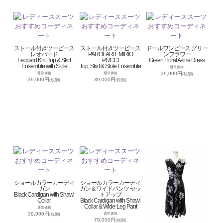
ストール付きツーピース
ストール付きツーピース
ドールワンピース グリー
レオパード
PAROLARI EMIRIO
ンフラワー
Leopard Knit Top & Skirt
PUCCI
Green Floral A-line Dress
Ensemble with Stole
Top, Skirt & Stole Ensemble
通常価格
39,000円
通常価格
通常価格
(税別)
39,000円
39,000円
(税別)
(税別)
ショールカラーカーディ
ショールカラーカーディ
ガン
ガン＆ワイドパンツ セッ
Black Cardigan with Shawl
トアップ
Collar
Black Cardigan with Shawl
Collar & Wide-Leg Pant
通常価格
39,000円
通常価格
(税別)
78,000円
(税別)