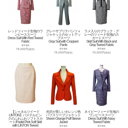
レッドツィード生地のワ
グレーサブリナパンツｘ
ラメ入りのブラック・グ
ンピーススーツ
ジャケットのセットアッ
レーのツィード生地のス
Dress Suit With Red Tweed
プスーツ
カートスーツ
Fabric
Gray Suit with Cropped
Skirt Suit With Black and
Pants
Gray Tweed Fabric
通常価格
78,000円
通常価格
通常価格
(税別)
78,000円
78,000円
(税別)
(税別)
【シャネルツイード
光沢が美しいオレンジ色
ネイビーツィード生地の
LINTON】パステルピン
パフスリーブジャケット
ワンピーススーツ
クのふわふわソフトスカ
Sheen Orange Puff Sleeve
Dress Suit With Navy
ート/Pastel Pink Soft Skirt
Jacket
Tweed Fabric
with LINTON Tweed
通常価格
通常価格