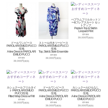
ぺプラムフリルカットソ
ー&フレアスカート セッ
トアップ
Peplum Top & Skirt in
Leopard Print
通常価格
39,000円
(税別)
ドールワンピース
ストール付きツーピース
PAROLARI EMILIO PUCCI
PAROLARI EMILIO PUCCI
生地
生地
A-line Dress in PAROLARI
Top, Skirt & Stole Ensemble
EMILIO PUCCI
通常価格
39,000円
通常価格
(税別)
39,000円
(税別)
カシュクールフリルタイ
ドールワンピース
カシュクールひもなし
ト PAROLARI EMILIO
PAROLARI EMILIO PUCCI
PAROLARI EMILIO PUCCI
PUCCI生地
生地
生地
Fitted Wrap Dress w/ Frill
A-line Dress in PAROLARI
A-line Dress in PAROLARI
EMILIO PUCCI
EMILIO PUCCI
通常価格
39,000円
通常価格
通常価格
(税別)
39,000円
39,000円
(税別)
(税別)