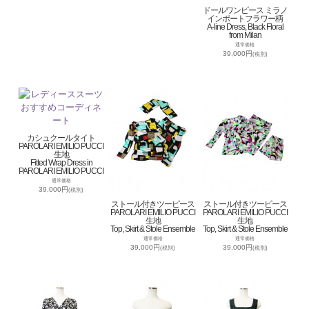
ドールワンピース ミラノ
インポートフラワー柄
A-line Dress, Black Floral
from Milan
通常価格
39,000円
(税別)
カシュクールタイト
PAROLARI EMILIO PUCCI
生地
Fitted Wrap Dress in
PAROLARI EMILIO PUCCI
通常価格
39,000円
(税別)
ストール付きツーピース
ストール付きツーピース
PAROLARI EMILIO PUCCI
PAROLARI EMILIO PUCCI
生地
生地
Top, Skirt & Stole Ensemble
Top, Skirt & Stole Ensemble
通常価格
通常価格
39,000円
39,000円
(税別)
(税別)