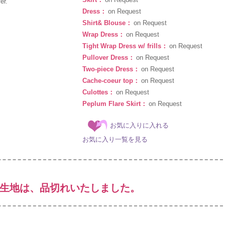
er.
Dress：
on Request
Shirt& Blouse：
on Request
Wrap Dress：
on Request
Tight Wrap Dress w/ frills：
on Request
Pullover Dress：
on Request
Two-piece Dress：
on Request
Cache-coeur top：
on Request
Culottes：
on Request
Peplum Flare Skirt：
on Request
お気に入りに入れる
お気に入り一覧を見る
生地は、品切れいたしました。