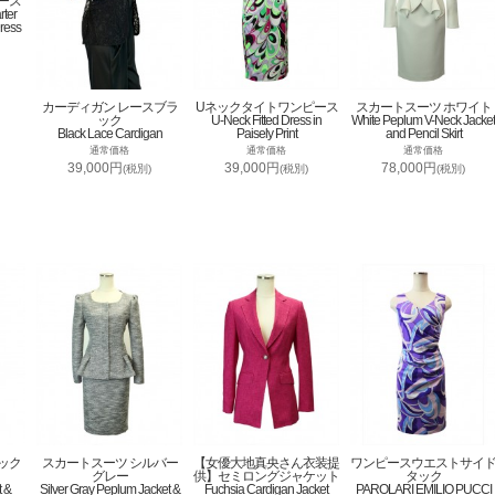
ース
rter
ress
カーディガン レースブラ
Uネックタイトワンピース
スカートスーツ ホワイト
ック
U-Neck Fitted Dress in
White Peplum V-Neck Jacket
Black Lace Cardigan
Paisely Print
and Pencil Skirt
通常価格
通常価格
通常価格
39,000円
39,000円
78,000円
(税別)
(税別)
(税別)
ック
スカートスーツ シルバー
【女優大地真央さん衣装提
ワンピースウエストサイ
グレー
供】セミロングジャケット
タック
t &
Silver Gray Peplum Jacket &
Fuchsia Cardigan Jacket
PAROLARI EMILIO PUCCI