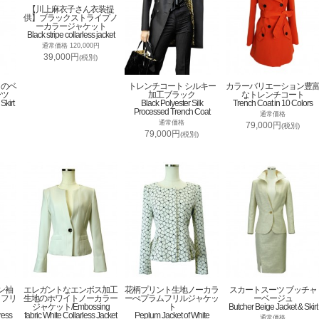
【川上麻衣子さん衣装提
供】ブラックストライプノ
ーカラージャケット
Black stripe collarless jacket
通常価格 120,000円
39,000円
(税別)
トのベ
トレンチコート シルキー
カラーバリエーション豊
ーツ
加工ブラック
なトレンチコート
Skirt
Black Polyester Silk
Trench Coat in 10 Colors
Processed Trench Coat
通常価格
通常価格
79,000円
(税別)
79,000円
(税別)
ン袖
エレガントなエンボス加工
花柄プリント生地ノーカラ
スカートスーツ ブッチャ
トフリ
生地のホワイトノーカラー
ーぺプラムフリルジャケッ
ーベージュ
ジャケット/Embossing
ト
Butcher Beige Jacket & Skirt
ress
fabric White Collarless Jacket
Peplum Jacket of White
通常価格