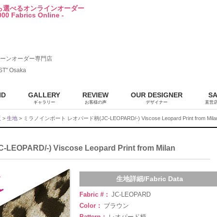
から選べるオンラインオーダー
00 Fabrics Online -
ーンオーダー専門店
ST" Osaka
ND
GALLERY
REVIEW
OUR DESIGNER
S
ギャラリー
お客様の声
デザイナー
直営
販
>
生地
> ミラノインポート レオパード柄(JC-LEOPARD/-) Viscose Leopard Print from Mila
D/-) Viscose Leopard Print from Milan
生地詳細/Fabric Data
Fabric #：
JC-LEOPARD
Color：
ブラウン
Pattern：
レオパード柄