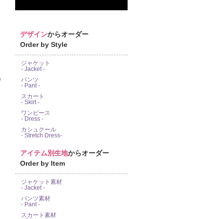
デザイン
からオーダー
Order by Style
ジャケット
- Jacket -
e
パンツ
- Pant -
スカート
- Skirt -
ワンピース
- Dress -
カシュクール
- Stretch Dress-
アイテム別生地
からオーダー
Order by Item
ジャケット素材
- Jacket -
パンツ素材
- Pant -
スカート素材