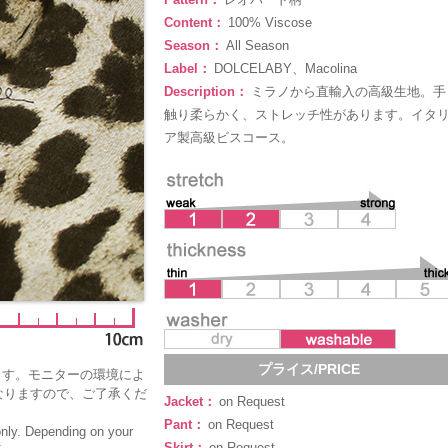
Content：
100% Viscose
Season：
All Season
Label：
DOLCELABY、Macolina
Description：
ミラノから直輸入の高級生地。手
触り柔らかく、ストレッチ性があります。イタ
ア製高級ビスコース。
プライス/PRICE
ます。モニターの環境によ
なりますので、ご了承くだ
Jacket：
on Request
Pant：
on Request
only. Depending on your
Skirt：
on Request