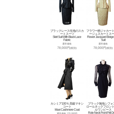
ブラックレース生地のスカ
フラワー柄ジャカー
ートスーツ
ージュスカートス
Skirt Suit With Black Lace
Flower Jacquard Beige 
Fabric
Suit
通常価格
通常価格
78,000円
78,000円
(税別)
(税別)
カシミア100％ 高級マキシ
ブラック無地シフォ
コート
ロールネックフロン
Maxi Cashmere Coat
ルワンピース
Role Neck Front Frill D
通常価格 170,000円