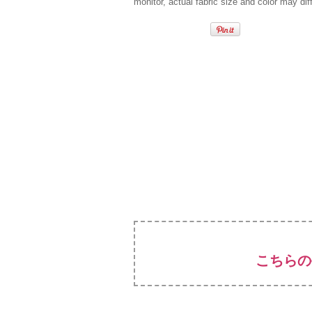
monitor, actual fabric size and color may diff
こちらの