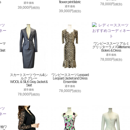
s
flower print fabric
通常価格
78,000円
(税別)
通常価格
39,000円
(税別)
39,000円
(税別)
ーマ
ワンピーススーツ アルミ
グリッターラメ / Glitterlam
kirt
Bolero & Dress
通常価格
78,000円
(税別)
スカートスーツ ウール&シ
ワンピーススーツ Leopard
ルク グレー
Leopard Jacket and Dress
WOOL & SILK Gray Jacket &
Ensemble
Skirt
通常価格
通常価格
78,000円
(税別)
78,000円
(税別)
分袖ワ