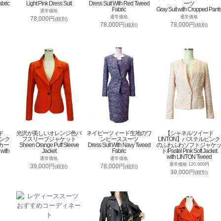
abric
Light Pink Dress Suit
Dress Suit With Red Tweed
ーツ
Fabric
Gray Suit with Cropped Pant
通常価格
通常価格
通常価格
78,000円
(税別)
78,000円
78,000円
(税別)
(税別)
ド
光沢が美しいオレンジ色パ
ネイビーツィード生地のワ
【シャネルツイード
ピンク
フスリーブジャケット
ンピーススーツ
LINTON】パステルピンク
カー
Sheen Orange Puff Sleeve
Dress Suit With Navy Tweed
のふわふわソフトジャケ
 with
Jacket
Fabric
ト/Pastel Pink Soft Jacket
with LINTON Tweed
通常価格
通常価格
通常価格 120,000円
39,000円
78,000円
(税別)
(税別)
39,000円
(税別)