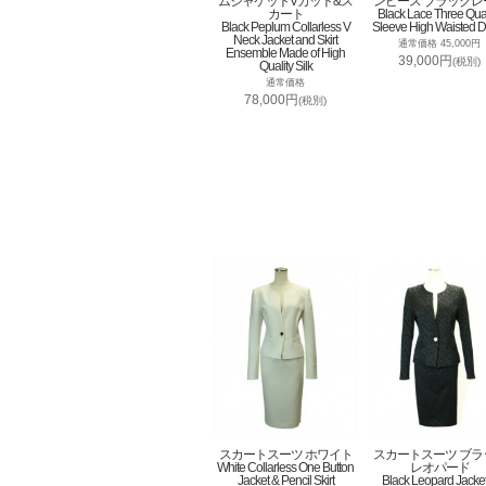
ムジャケットVカット&ス
ンピース ブラックレ
カート
Black Lace Three Qua
Black Peplum Collarless V
Sleeve High Waisted D
Neck Jacket and Skirt
通常価格 45,000円
Ensemble Made of High
39,000円
(税別)
Quality Silk
通常価格
78,000円
(税別)
スカートスーツ ホワイト
スカートスーツ ブラ
White Collarless One Button
レオパード
Jacket & Pencil Skirt
Black Leopard Jacke