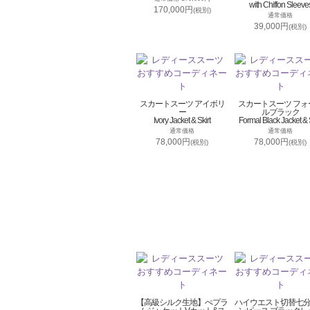
with Chiffon Sleeve
170,000円
(税別)
通常価格
39,000円
(税別)
スカートスーツ アイボリ
スカートスーツ フォ
ー
ルブラック
Ivory Jacket & Skirt
Formal Black Jacket & S
通常価格
通常価格
78,000円
78,000円
(税別)
(税別)
【高級シルク生地】ぺプラ
ハイウエスト切替七