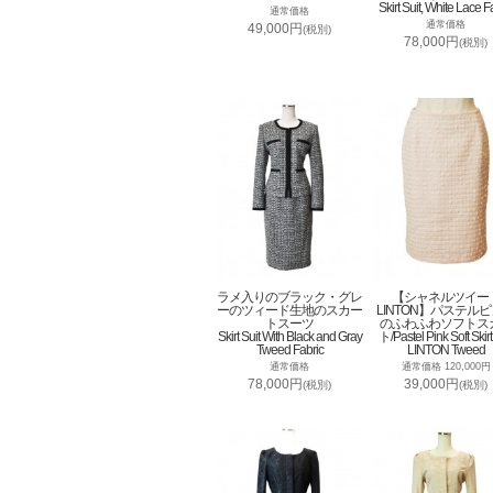
Skirt Suit, White Lace F
通常価格
通常価格
49,000円
(税別)
78,000円
(税別)
ラメ入りのブラック・グレ
【シャネルツイー
ーのツィード生地のスカー
LINTON】パステル
トスーツ
のふわふわソフトス
Skirt Suit With Black and Gray
ト/Pastel Pink Soft Skirt
Tweed Fabric
LINTON Tweed
通常価格
通常価格 120,000円
78,000円
39,000円
(税別)
(税別)