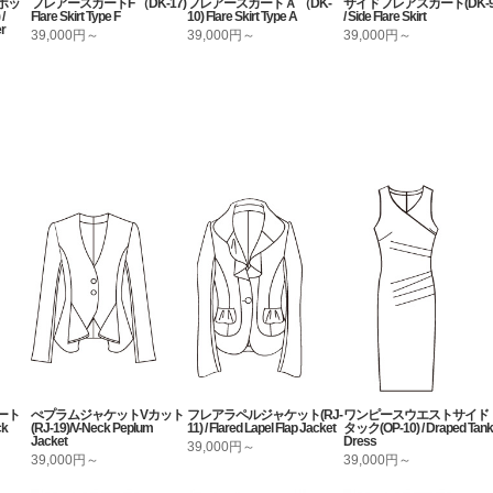
ボッ
フレアースカートF （DK-17)
フレアースカートＡ （DK-
サイドフレアスカート(DK-9
/
Flare Skirt Type F
10) Flare Skirt Type A
/ Side Flare Skirt
er
39,000円～
39,000円～
39,000円～
ート
ぺプラムジャケットVカット
フレアラペルジャケット(RJ-
ワンピースウエストサイド
ck
(RJ-19)/V-Neck Peplum
11) / Flared Lapel Flap Jacket
タック(OP-10) / Draped Tank
Jacket
Dress
39,000円～
39,000円～
39,000円～