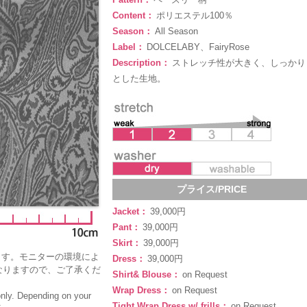
Content：
ポリエステル100％
Season：
All Season
Label：
DOLCELABY、FairyRose
Description：
ストレッチ性が大きく、しっかり
とした生地。
プライス/PRICE
Jacket：
39,000円
Pant：
39,000円
Skirt：
39,000円
ます。モニターの環境によ
Dress：
39,000円
なりますので、ご了承くだ
Shirt& Blouse：
on Request
Wrap Dress：
on Request
only. Depending on your
Tight Wrap Dress w/ frills：
on Request