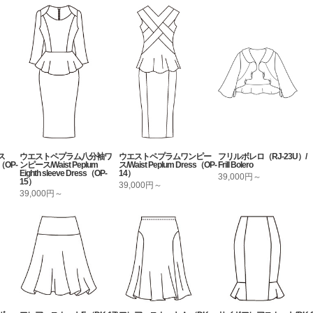
ス
ウエストペプラム八分袖ワ
ウエストペプラムワンピー
フリルボレロ（RJ-23U）/
OP-
ンピース/Waist Peplum
ス/Waist Peplum Dress（OP-
Frill Bolero
Eighth sleeve Dress（OP-
14）
39,000円～
15）
39,000円～
39,000円～