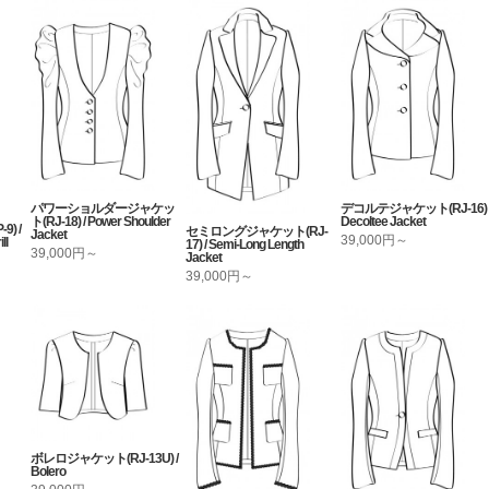
パワーショルダージャケッ
デコルテジャケット(RJ-16) 
ト(RJ-18) / Power Shoulder
Decoltee Jacket
) /
セミロングジャケット(RJ-
Jacket
39,000円～
ll
17) / Semi-Long Length
39,000円～
Jacket
39,000円～
ボレロジャケット(RJ-13U) /
Bolero