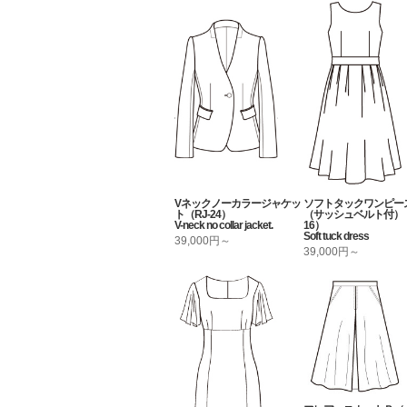
Vネックノーカラージャケッ
ソフトタックワンピー
ト（RJ-24）
（サッシュベルト付）（
V-neck no collar jacket.
16）
Soft tuck dress
39,000円～
39,000円～