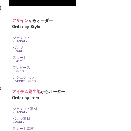
)
デザイン
からオーダー
Order by Style
ジャケット
- Jacket -
パンツ
- Pant -
スカート
- Skirt -
ワンピース
- Dress -
カシュクール
- Stretch Dress-
)
アイテム別生地
からオーダー
Order by Item
ジャケット素材
- Jacket -
パンツ素材
- Pant -
スカート素材