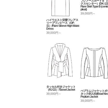
フレアースカートＢ（
クスセンター）(DK-12) 
Flare Skirt Type B (cent
pleat)
39,000円～
ハイウエスト切替フレアス
リーブワンピース（OP-
11）/Flare Sleeve High Waist
Dress
39,000円～
タッセル付きジャケット
（RJ-22）/Tassel Jacket
ぺプラムジャケットボ
ネック(RJ-20)/Boat Ne
39,000円～
Peplum Jacket
39,000円～