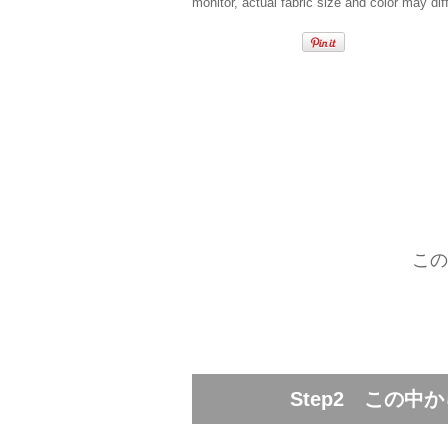
monitor, actual fabric size and color may diff
この
Step2 この