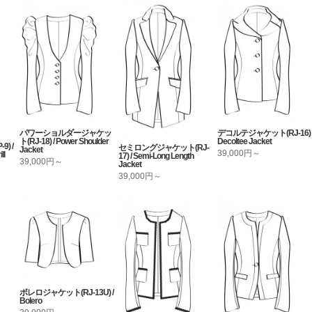
パワーショルダージャケッ
デコルテジャケット(RJ-16) 
ト(RJ-18) / Power Shoulder
Decoltee Jacket
) /
セミロングジャケット(RJ-
Jacket
39,000円～
ll
17) / Semi-Long Length
39,000円～
Jacket
39,000円～
ボレロジャケット(RJ-13U) /
Bolero