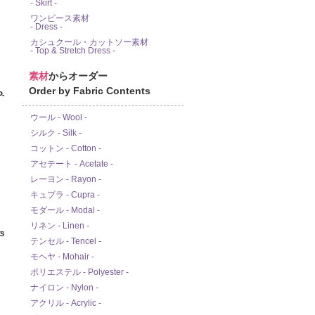
- Skirt -
ワンピース素材
- Dress -
カシュクール・カットソー素材
- Top & Stretch Dress -
素材
からオーダー
Order by Fabric Contents
-
ウール - Wool -
シルク - Silk -
コットン - Cotton -
アセテート - Acetate -
レーヨン - Rayon -
キュプラ - Cupra -
モダール - Modal -
リネン - Linen -
s
テンセル - Tencel -
モヘヤ - Mohair -
ポリエステル - Polyester -
ナイロン - Nylon -
アクリル - Acrylic -