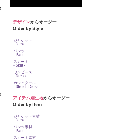
)
デザイン
からオーダー
Order by Style
ジャケット
- Jacket -
パンツ
- Pant -
スカート
- Skirt -
ワンピース
- Dress -
カシュクール
- Stretch Dress-
)
アイテム別生地
からオーダー
Order by Item
ジャケット素材
- Jacket -
パンツ素材
- Pant -
スカート素材