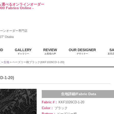
から選べるオンラインオーダー
00 Fabrics Online -
ーンオーダー専門店
ST" Osaka
ND
GALLERY
REVIEW
OUR DESIGNER
S
ギャラリー
お客様の声
デザイナー
直営
販
>
生地
> ペーズリー柄ブラック(KKF1026CD-1-20)
1-20)
生地詳細/Fabric Data
Fabric #：
KKF1026CD-1-20
Color：
ブラック
Pattern：
ペーズリー柄