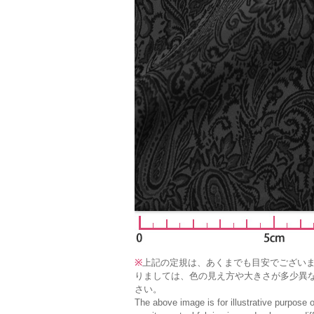
※
上記の定規は、あくまでも目安でござい
りましては、色の見え方や大きさが多少異
さい。
The above image is for illustrative purpose 