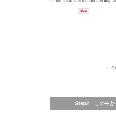
monitor, actual fabric size and color may diff
この
Step2 この