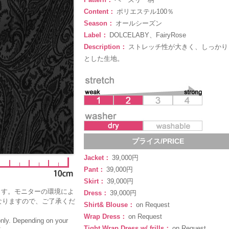
Content：
ポリエステル100％
Season：
オールシーズン
Label：
DOLCELABY、FairyRose
Description：
ストレッチ性が大きく、しっかり
とした生地。
プライス/PRICE
Jacket：
39,000円
Pant：
39,000円
Skirt：
39,000円
ます。モニターの環境によ
Dress：
39,000円
なりますので、ご了承くだ
Shirt& Blouse：
on Request
Wrap Dress：
on Request
only. Depending on your
Tight Wrap Dress w/ frills：
on Request