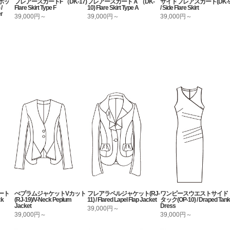
ボッ
フレアースカートF （DK-17)
フレアースカートＡ （DK-
サイドフレアスカート(DK-9
/
Flare Skirt Type F
10) Flare Skirt Type A
/ Side Flare Skirt
er
39,000円～
39,000円～
39,000円～
ート
ぺプラムジャケットVカット
フレアラペルジャケット(RJ-
ワンピースウエストサイド
ck
(RJ-19)/V-Neck Peplum
11) / Flared Lapel Flap Jacket
タック(OP-10) / Draped Tank
Jacket
Dress
39,000円～
39,000円～
39,000円～