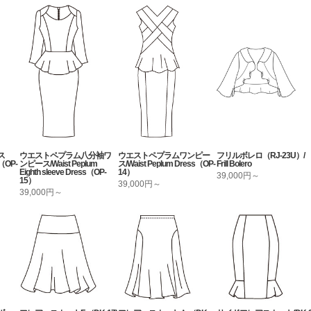
ス
ウエストペプラム八分袖ワ
ウエストペプラムワンピー
フリルボレロ（RJ-23U）/
OP-
ンピース/Waist Peplum
ス/Waist Peplum Dress（OP-
Frill Bolero
Eighth sleeve Dress（OP-
14）
39,000円～
15）
39,000円～
39,000円～