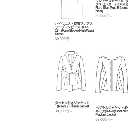
フレアースカートＢ（
クスセンター）(DK-12) 
Flare Skirt Type B (cent
pleat)
39,000円～
ハイウエスト切替フレアス
リーブワンピース（OP-
11）/Flare Sleeve High Waist
Dress
39,000円～
タッセル付きジャケット
（RJ-22）/Tassel Jacket
ぺプラムジャケットボ
ネック(RJ-20)/Boat Ne
39,000円～
Peplum Jacket
39,000円～