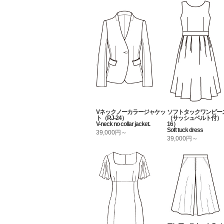
Vネックノーカラージャケッ
ソフトタックワンピー
ト（RJ-24）
（サッシュベルト付）（
V-neck no collar jacket.
16）
Soft tuck dress
39,000円～
39,000円～