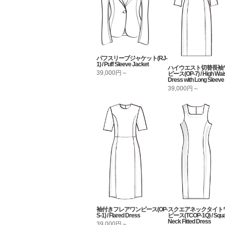
パフスリーブジャケット(RJ-
1) / Puff Sleeve Jacket
ハイウエスト切替長袖
39,000円～
ピース(OP-7) / High Wai
Dress with Long Sleeve
39,000円～
袖付きフレアワンピース(OP-
スクエアネックタイト
S-1) / Flared Dress
ピース(TCOP-1Q) / Squa
Neck Fitted Dress
39,000円～