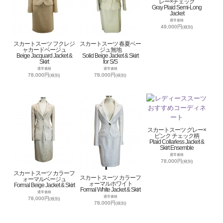
レー×チェック
Gray Plaid Semi-Long
Jacket
通常価格
49,000円
(税別)
スカートスーツ フクレジ
スカートスーツ 春夏ベー
ャカードベージュ
ジュ無地
Beige Jacquard Jacket &
Solid Beige Jacket & Skirt
Skirt
for S/S
通常価格
通常価格
78,000円
78,000円
(税別)
(税別)
スカートスーツ グレー×
ピンク チェック柄
Plaid Collarless Jacket &
Skirt Ensemble
通常価格
78,000円
(税別)
スカートスーツ カラーフ
スカートスーツ カラーフ
ォーマルベージュ
ォーマルホワイト
Formal Beige Jacket & Skirt
Formal White Jacket & Skirt
通常価格
通常価格
78,000円
(税別)
78,000円
(税別)