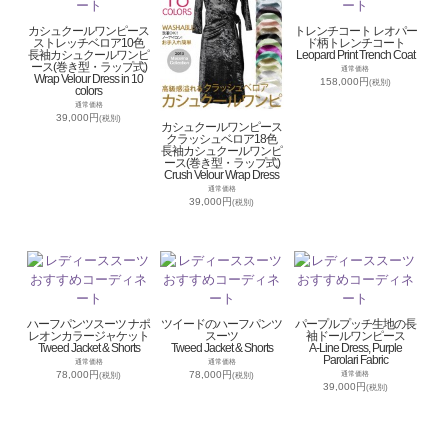
カシュクールワンピース
トレンチコート レオパー
ストレッチベロア10色
ド柄トレンチコート
長袖カシュクールワンピ
Leopard Print Trench Coat
ース(巻き型・ラップ式)
通常価格
Wrap Velour Dress in 10
158,000円
(税別)
colors
通常価格
39,000円
(税別)
カシュクールワンピース
クラッシュベロア18色
長袖カシュクールワンピ
ース(巻き型・ラップ式)
Crush Velour Wrap Dress
通常価格
39,000円
(税別)
ハーフパンツスーツ ナポ
ツイードのハーフパンツ
パープルプッチ生地の長
レオンカラージャケット
スーツ
袖ドールワンピース
Tweed Jacket & Shorts
Tweed Jacket & Shorts
A-Line Dress, Purple
Parolari Fabric
通常価格
通常価格
78,000円
78,000円
通常価格
(税別)
(税別)
39,000円
(税別)