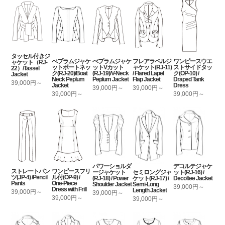
タッセル付きジ
ぺプラムジャケ
ぺプラムジャケ
フレアラペルジ
ワンピースウエ
ャケット（RJ-
ットボートネッ
ットVカット
ャケット(RJ-11)
ストサイドタッ
22）/Tassel
ク(RJ-20)/Boat
(RJ-19)/V-Neck
/ Flared Lapel
ク(OP-10) /
Jacket
Neck Peplum
Peplum Jacket
Flap Jacket
Draped Tank
39,000円～
Jacket
Dress
39,000円～
39,000円～
39,000円～
39,000円～
パワーショルダ
デコルテジャケ
ストレートパン
ワンピースフリ
セミロングジャ
ージャケット
ット(RJ-16) /
ツ(JP-4) /Pencil
ル付(OP-9) /
ケット(RJ-17) /
(RJ-18) / Power
Decoltee Jacket
Pants
One-Piece
Semi-Long
Shoulder Jacket
39,000円～
Dress with Frill
Length Jacket
39,000円～
39,000円～
39,000円～
39,000円～