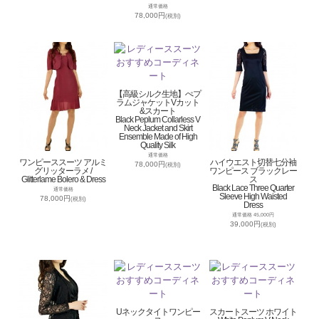
通常価格
78,000円
(税別)
【高級シルク生地】ぺプ
ラムジャケットVカット
&スカート
Black Peplum Collarless V
Neck Jacket and Skirt
Ensemble Made of High
Quality Silk
通常価格
ワンピーススーツ アルミ
ハイウエスト切替七分袖
78,000円
(税別)
グリッターラメ /
ワンピース ブラックレー
Glitterlame Bolero & Dress
ス
Black Lace Three Quarter
通常価格
Sleeve High Waisted
78,000円
(税別)
Dress
通常価格 45,000円
39,000円
(税別)
Uネックタイトワンピー
スカートスーツ ホワイト