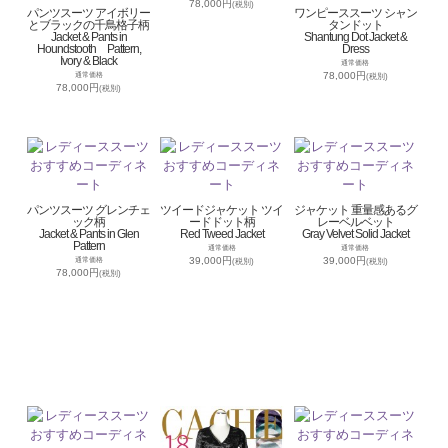
78,000円
(税別)
パンツスーツ アイボリー
ワンピーススーツ シャン
とブラックの千鳥格子柄
タンドット
Jacket & Pants in
Shantung Dot Jacket &
Houndstooth Pattern,
Dress
Ivory & Black
通常価格
78,000円
通常価格
(税別)
78,000円
(税別)
パンツスーツ グレンチェ
ツイードジャケット ツイ
ジャケット 重量感あるグ
ック柄
ードドット柄
レーベルベット
Jacket & Pants in Glen
Red Tweed Jacket
Gray Velvet Solid Jacket
Pattern
通常価格
通常価格
39,000円
39,000円
通常価格
(税別)
(税別)
78,000円
(税別)