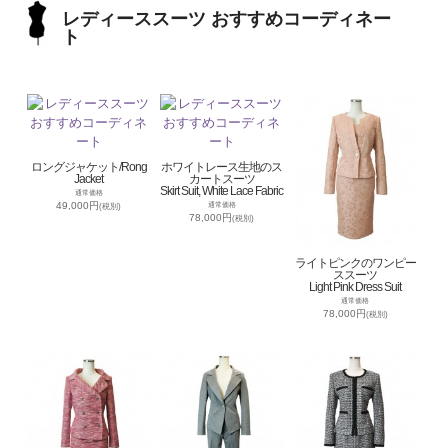
レディーススーツ おすすめコーディネー
ト
ロングジャケット/Rong
ホワイトレース生地のス
Jacket
カートスーツ
Skirt Suit, White Lace Fabric
通常価格
49,000円
通常価格
(税別)
78,000円
(税別)
ライトピンクのワンピー
ススーツ
Light Pink Dress Suit
通常価格
78,000円
(税別)