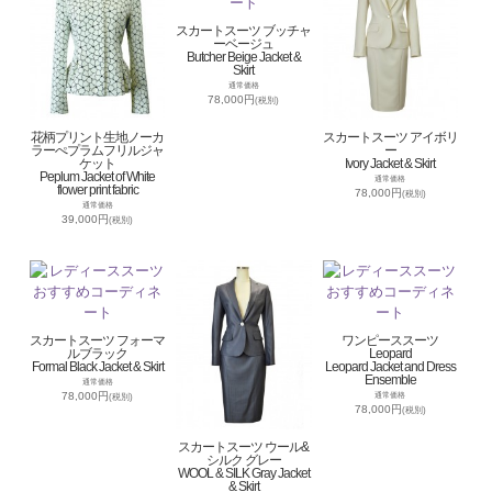
スカートスーツ ブッチャ
ーベージュ
Butcher Beige Jacket &
Skirt
通常価格
78,000円
(税別)
花柄プリント生地ノーカ
スカートスーツ アイボリ
ラーぺプラムフリルジャ
ー
ケット
Ivory Jacket & Skirt
Peplum Jacket of White
通常価格
flower print fabric
78,000円
(税別)
通常価格
39,000円
(税別)
スカートスーツ フォーマ
ワンピーススーツ
ルブラック
Leopard
Formal Black Jacket & Skirt
Leopard Jacket and Dress
Ensemble
通常価格
78,000円
通常価格
(税別)
78,000円
(税別)
スカートスーツ ウール&
シルク グレー
WOOL & SILK Gray Jacket
& Skirt