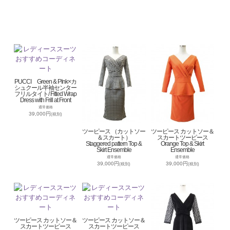
PUCCI Green & PInk×カ
シュクール半袖センター
フリルタイト/ Fitted Wrap
Dress with Frill at Front
通常価格
39,000円
(税別)
ツーピース （カットソー
ツーピース カットソー＆
＆スカート）
スカートツーピース
Staggered pattern Top &
Orange Top & Skirt
Skirt Ensemble
Ensemble
通常価格
通常価格
39,000円
39,000円
(税別)
(税別)
ツーピース カットソー＆
ツーピース カットソー＆
スカートツーピース
スカートツーピース