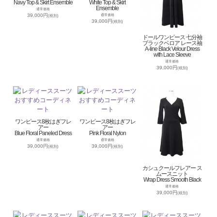
Navy Top & Skirt Ensemble
White Top & Skirt
Ensemble
通常価格
39,000円
通常価格
(税別)
39,000円
(税別)
ドールワンピース 七分袖
ブラックベロア レース袖
A-line Black Velour Dress
with Lace Sleeve
通常価格
39,000円
(税別)
ワンピース8枚はぎフレ
ワンピース8枚はぎフレ
アー
アー
Blue Floral Paneled Dress
Pink Floral Nylon
通常価格
通常価格
39,000円
39,000円
(税別)
(税別)
カシュクールフレアー ス
ムースニット
Wrap Dress Smooth Black
通常価格
39,000円
(税別)