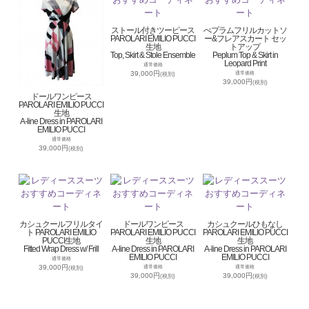
ストール付きツーピース
ぺプラムフリルカットソ
PAROLARI EMILIO PUCCI
ー&フレアスカート セッ
生地
トアップ
Top, Skirt & Stole Ensemble
Peplum Top & Skirt in
Leopard Print
通常価格
39,000円
通常価格
(税別)
39,000円
(税別)
ドールワンピース
PAROLARI EMILIO PUCCI
生地
A-line Dress in PAROLARI
EMILIO PUCCI
通常価格
39,000円
(税別)
カシュクールフリルタイ
ドールワンピース
カシュクールひもなし
ト PAROLARI EMILIO
PAROLARI EMILIO PUCCI
PAROLARI EMILIO PUCCI
PUCCI生地
生地
生地
Fitted Wrap Dress w/ Frill
A-line Dress in PAROLARI
A-line Dress in PAROLARI
EMILIO PUCCI
EMILIO PUCCI
通常価格
39,000円
通常価格
通常価格
(税別)
39,000円
39,000円
(税別)
(税別)