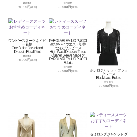
通常価格
通常価格
78,000円
39,000円
(税別)
(税別)
ワンピーススーツ ネイビ
PAROLARI EMILIO PUCCI
ー花柄
生地×ハイウエスト切替
One Button Jacket and
七分丈ワンピース
Dress in Floral Print
High Waist Dress w/ Three
Quarter Sleeve Made of
通常価格
PAROLARI EMILIO PUCCI
78,000円
(税別)
Fabric
通常価格
ボレロジャケット ブラッ
39,000円
(税別)
クレース
Black Lace Bolero
通常価格
39,000円
(税別)
セミロングジャケット グ