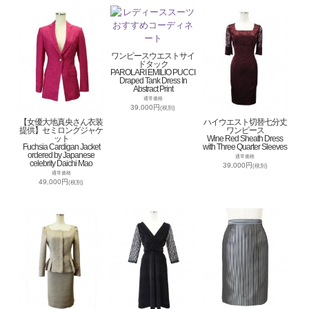
ワンピースウエストサイ
ドタック
PAROLARI EMILIO PUCCI
Draped Tank Dress In
Abstract Print
通常価格
39,000円
(税別)
【女優大地真央さん衣装
ハイウエスト切替七分丈
提供】セミロングジャケ
ワンピース
ット
Wine Red Sheath Dress
Fuchsia Cardigan Jacket
with Three Quarter Sleeves
ordered by Japanese
通常価格
celebrity Daichi Mao
39,000円
(税別)
通常価格
49,000円
(税別)