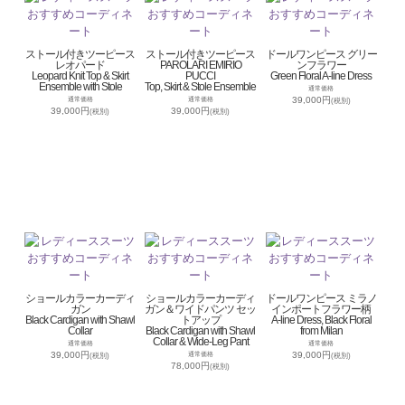
ストール付きツーピース
ストール付きツーピース
ドールワンピース グリー
レオパード
PAROLARI EMIRIO
ンフラワー
Leopard Knit Top & Skirt
PUCCI
Green Floral A-line Dress
Ensemble with Stole
Top, Skirt & Stole Ensemble
通常価格
39,000円
通常価格
通常価格
(税別)
39,000円
39,000円
(税別)
(税別)
ショールカラーカーディ
ショールカラーカーディ
ドールワンピース ミラノ
ガン
ガン＆ワイドパンツ セッ
インポートフラワー柄
Black Cardigan with Shawl
トアップ
A-line Dress, Black Floral
Collar
Black Cardigan with Shawl
from Milan
Collar & Wide-Leg Pant
通常価格
通常価格
39,000円
39,000円
通常価格
(税別)
(税別)
78,000円
(税別)