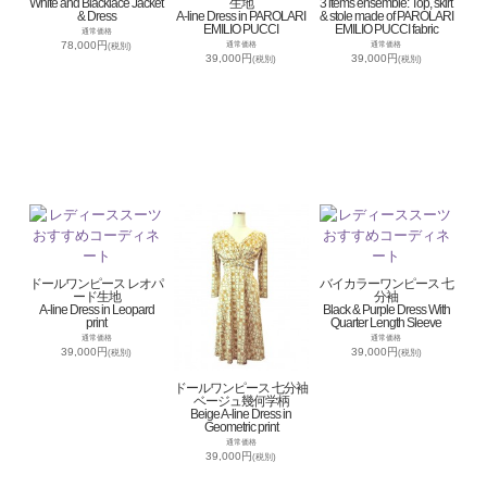
White and Blacklace Jacket
生地
3 items ensemble: Top, skirt
& Dress
A-line Dress in PAROLARI
& stole made of PAROLARI
EMILIO PUCCI
EMILIO PUCCI fabric
通常価格
78,000円
通常価格
通常価格
(税別)
39,000円
39,000円
(税別)
(税別)
ドールワンピース レオパ
バイカラーワンピース 七
ード生地
分袖
A-line Dress in Leopard
Black & Purple Dress With
print
Quarter Length Sleeve
通常価格
通常価格
39,000円
39,000円
(税別)
(税別)
ドールワンピース 七分袖
ベージュ幾何学柄
Beige A-line Dress in
Geometric print
通常価格
39,000円
(税別)