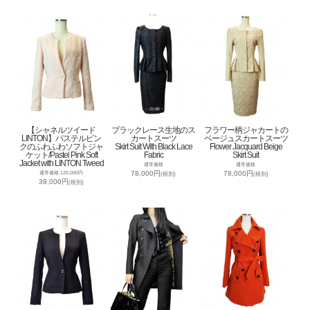
【シャネルツイード
ブラックレース生地のス
フラワー柄ジャカートの
LINTON】パステルピン
カートスーツ
ベージュスカートスーツ
クのふわふわソフトジャ
Skirt Suit With Black Lace
Flower Jacquard Beige
ケット/Pastel Pink Soft
Fabric
Skirt Suit
Jacket with LINTON Tweed
通常価格
通常価格
78,000円
78,000円
通常価格 120,000円
(税別)
(税別)
39,000円
(税別)