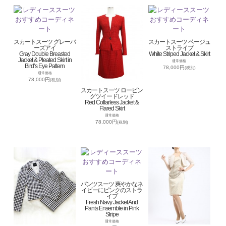
スカートスーツ グレーバ
スカートスーツ ベージュ
ーズアイ
ストライプ
Gray Double Breasted
White Striped Jacket & Skirt
Jacket & Pleated Skirt in
通常価格
Bird’s Eye Pattern
78,000円
(税別)
通常価格
78,000円
(税別)
スカートスーツ ロービン
グツイードレッド
Red Collarless Jacket &
Flared Skirt
通常価格
78,000円
(税別)
パンツスーツ 爽やかなネ
イビーにピンクのストラ
イプ
Fresh Navy Jacket And
Pants Ensemble in Pink
Stripe
通常価格