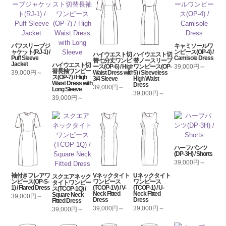
パフスリーブジ
キャミソールワ
ャケット(RJ-1) /
ンピース(OP-4) /
ハイウエスト切
ハイウエスト切
Puff Sleeve
Camisole Dress
替七分丈ワンピ
替ノースリーブ
Jacket
ハイウエスト切
39,000円～
ース(OP-6) / High
ワンピース(OP-
替長袖ワンピー
39,000円～
Waist Dress with
5) / Sleeveless
ス(OP-7) / High
3/4 Sleeve
High Waist
Waist Dress with
Dress
39,000円～
Long Sleeve
39,000円～
39,000円～
ハーフパンツ
(DP-3H) / Shorts
39,000円～
袖付きフレアワ
Vネックタイト
Uネックタイト
スクエアネック
ンピース(OP-S-
ワンピース
ワンピース
タイトワンピー
1) / Flared Dress
(TCOP-1V) / V-
(TCOP-1) / U-
ス(TCOP-1Q) /
Neck Fitted
Neck Fitted
Square Neck
39,000円～
Dress
Dress
Fitted Dress
39,000円～
39,000円～
39,000円～