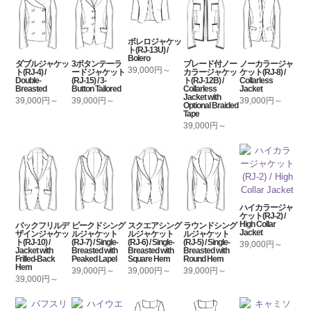
ボレロジャケッ
ト(RJ-13U) /
Bolero
ダブルジャケッ
3ボタンテーラ
ブレード付ノー
ノーカラージャ
39,000円～
ト(RJ-4) /
ードジャケット
カラージャケッ
ケット(RJ-8) /
Double-
(RJ-15) / 3-
ト(RJ-12B) /
Collarless
Breasted
Button Tailored
Collarless
Jacket
Jacket with
39,000円～
39,000円～
39,000円～
Optional Braided
Tape
39,000円～
ハイカラージャ
ケット(RJ-2) /
High Collar
バックフリルデ
ピークドシング
スクエアシング
ラウンドシング
Jacket
ザインジャケッ
ルジャケット
ルジャケット
ルジャケット
ト(RJ-10) /
(RJ-7) / Single-
(RJ-6) / Single-
(RJ-5) / Single-
39,000円～
Jacket with
Breasted with
Breasted with
Breasted with
Frilled-Back
Peaked Lapel
Square Hem
Round Hem
Hem
39,000円～
39,000円～
39,000円～
39,000円～