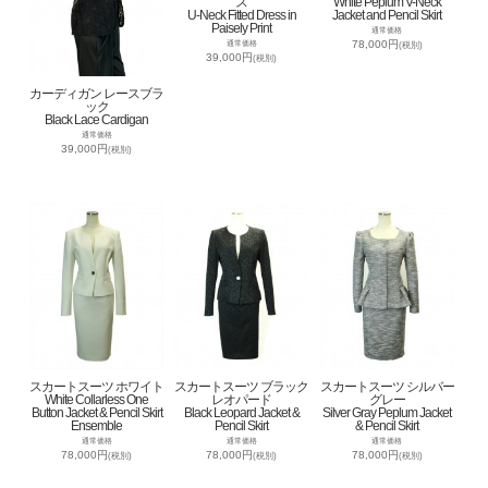
ス
White Peplum V-Neck
U-Neck Fitted Dress in
Jacket and Pencil Skirt
Paisely Print
通常価格
78,000円
通常価格
(税別)
39,000円
(税別)
カーディガン レースブラ
ック
Black Lace Cardigan
通常価格
39,000円
(税別)
スカートスーツ ホワイト
スカートスーツ ブラック
スカートスーツ シルバー
White Collarless One
レオパード
グレー
Button Jacket & Pencil Skirt
Black Leopard Jacket &
Silver Gray Peplum Jacket
Ensemble
Pencil Skirt
& Pencil Skirt
通常価格
通常価格
通常価格
78,000円
78,000円
78,000円
(税別)
(税別)
(税別)