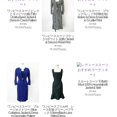
ワンピーススーツ ピンク
ワンピーススーツ ブラ
とネイビーの格子柄 /
ック×レッドS字柄生地 /
Unstructured Jacket &
Bolero & Dress Ensemble
Dress in Check Pattern
in S-Letter Print
通常価格
通常価格
78,000円
78,000円
(税別)
(税別)
ワンピーススーツ ブラッ
ク×ホワイト 花柄 / Jacket
& Dress in Floral Print
通常価格
78,000円
(税別)
スカートスーツ 千鳥柄 /
Wool 100% Houndstooth
Jacket & Skirt
通常価格
78,000円
(税別)
ワンピーススーツ ブル
ワンピースフリル付 レ
ージオメトリー / Blue
ース生地 グリーン×ブラ
Collarless Jacket & Dress
ック / Green/Black Lace
in Geometric Pattern
Frilled Dress