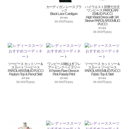
カーディガン レースブラ
ハイウエスト切替七分丈
ック
ワンピース PAROLARI
Black Lace Cardigan
EMILIO PUCCI
High Waist Dress with 3/4
通常価格
Sleeve PAROLARI EMILIO
39,000円
(税別)
PUCCI
通常価格
39,000円
(税別)
ツーピース カットソー＆
ワンピース8枚はぎフレ
ツーピース カットソー＆
スカートツーピース
アー ピンクペイズリー
スカートツーピース
PAROLARI EMILIO PUCCI
8 Panels Flare Dress in
PAROLARI EMILIO PUCCI
Peplum Top & Pencil Skirt
Pink Paisely Print
Fabric Top & Skirt
通常価格
通常価格
通常価格
39,000円
39,000円
39,000円
(税別)
(税別)
(税別)