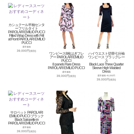
カシュクール半袖センタ
ーフリルタイト
PAROLARI EMILIO PUCCI
Fitted Wrap Dress with Frill
at Front PAROLARI EMILIO
PUCCI
通常価格
39,000円
(税別)
ワンピース8枚はぎフレ
ハイウエスト切替七分袖
アー PAROLARI EMILIO
ワンピース ブラックレー
PUCCI
ス
8 panels Flare Dress
Black Lace Three Quarter
PAROLARI EMILIO PUCCI
Sleeve High Waisted
Dress
通常価格
39,000円
通常価格 45,000円
(税別)
39,000円
(税別)
サロペット PAROLARI
EMILIO PUCCI ブラック
Black Salopette in
PAROLARI EMILIO PUCCI
通常価格
39,000円
(税別)