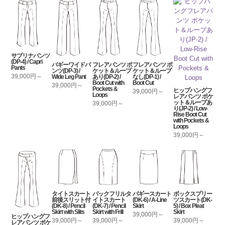
サブリナパンツ
(DP-4) / Capri
バギーワイドパ
フレアパンツ ポ
フレアパンツ ポ
Pants
ンツ(DP-3) /
ケット＆ループ
ケット＆ループ
39,000円～
Wide Leg Pant
あり(DP-2) /
なし(DP-1) /
Boot Cut with
Boot Cut
39,000円～
Pockets &
ヒップハングフ
39,000円～
Loops
レアパンツ ポケ
ット＆ループあ
39,000円～
り(JP-2) / Low-
Rise Boot Cut
with Pockets &
Loops
39,000円～
タイトスカート
バックフリルタ
バギースカート
ボックスプリー
前後スリット付
イトスカート
(DK-6) / A-Line
ツスカート(DK-
(DK-8) / Pencil
(DK-7) / Pencil
Skirt
5) / Box Pleat
Skirt with Slits
Skirt with Frill
Skirt
39,000円～
ヒップハングフ
39,000円～
39,000円～
39,000円～
レアパンツ ポケ