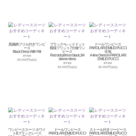
黒織柄フリル付きワンピ
ブラック×レッドドット
ドールワンピース
ース
模様プリント7分袖ワン
PAROLARI EMILIO PUCCI
Black Dress With Frill
ピース
生地
Red dot print on black,3/4
A-line Dress in PAROLARI
通常価格
sleeve dress
EMILIO PUCCI
39,000円
(税別)
通常価格
通常価格
39,000円
39,000円
(税別)
(税別)
ワンピーススーツ ホワイ
ドールワンピース
ストール付きツーピース
ト&ブラックレース
PAROLARI EMILIO PUCCI
PAROLARI EMILIO PUCCI