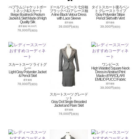
ぺプラムジャケットボー
ドールワンピース 七分袖
タイトスカート後ろベン
トネック&スカート
ブラックベロア レース袖
ト グレーストライプ
Beige Boatneck Peplum
A-line Black Velour Dress
Gray Polyester Stripe
Jacket & Skirt Made of High
with Lace Sleeve
Pencil Skirt with Vent
Quality Silk
通常価格
通常価格
39,000円
39,000円
通常価格 98,000円
(税別)
(税別)
78,000円
(税別)
スカートスーツ ライトグ
ワンピース
レー
High Waisted Square Neck
Light Gray Polyester Jacket
Dress in Abstract Print
& Pencil Skirt
Made of PAROLARI
EMILIO PUCCI Fabric
通常価格
78,000円
通常価格
(税別)
39,000円
(税別)
スカートスーツ グレード
ット
Gray Dot Single Breasted
Jacket and Flare Skirt
通常価格
78,000円
(税別)