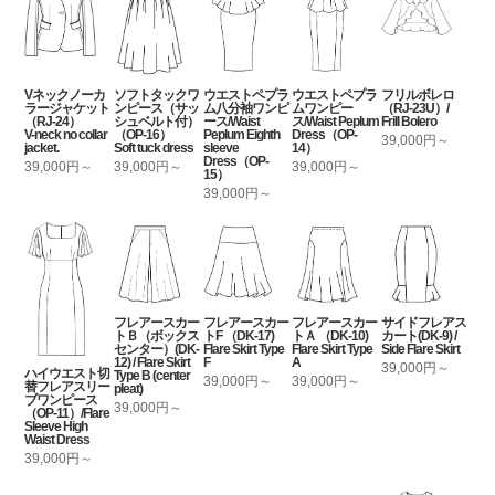
Vネックノーカ
ソフトタックワ
ウエストペプラ
ウエストペプラ
フリルボレロ
ラージャケット
ンピース（サッ
ム八分袖ワンピ
ムワンピー
（RJ-23U）/
（RJ-24）
シュベルト付）
ース/Waist
ス/Waist Peplum
Frill Bolero
V-neck no collar
（OP-16）
Peplum Eighth
Dress（OP-
39,000円～
jacket.
Soft tuck dress
sleeve
14）
Dress（OP-
39,000円～
39,000円～
39,000円～
15）
39,000円～
フレアースカー
フレアースカー
フレアースカー
サイドフレアス
トＢ（ボックス
トF （DK-17)
トＡ （DK-10)
カート(DK-9) /
センター）(DK-
Flare Skirt Type
Flare Skirt Type
Side Flare Skirt
12) / Flare Skirt
F
A
39,000円～
ハイウエスト切
Type B (center
39,000円～
39,000円～
替フレアスリー
pleat)
ブワンピース
39,000円～
（OP-11）/Flare
Sleeve High
Waist Dress
39,000円～