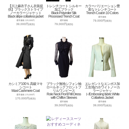
【川上麻衣子さん衣装提
トレンチコート シルキー
カラーバリエーション豊
供】ブラックストライプ
加工ブラック
富なトレンチコート
ノーカラージャケット
Black Polyester Silk
Trench Coat in 10 Colors
Black stripe collarless jacket
Processed Trench Coat
通常価格
79,000円
通常価格 120,000円
通常価格
(税別)
39,000円
79,000円
(税別)
(税別)
カシミア100％ 高級マキ
ブラック無地シフォン袖
エレガントなエンボス加
シコート
ロールネックフロントフ
工生地のホワイトノーカ
Maxi Cashmere Coat
リルワンピース
ラージャケッ
Role Neck Front Frill Dress
ト/Embossing fabric White
通常価格 170,000円
with Chiffon Sleeves
Collarless Jacket
170,000円
(税別)
通常価格
通常価格
39,000円
39,000円
(税別)
(税別)