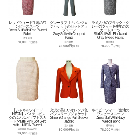
レッドツィード生地のワ
グレーサブリナパンツｘ
ラメ入りのブラック・グ
ンピーススーツ
ジャケットのセットアッ
レーのツィード生地のス
Dress Suit With Red Tweed
プスーツ
カートスーツ
Fabric
Gray Suit with Cropped
Skirt Suit With Black and
Pants
Gray Tweed Fabric
通常価格
78,000円
通常価格
通常価格
(税別)
78,000円
78,000円
(税別)
(税別)
【シャネルツイード
光沢が美しいオレンジ色
ネイビーツィード生地の
LINTON】パステルピン
パフスリーブジャケット
ワンピーススーツ
クのふわふわソフトスカ
Sheen Orange Puff Sleeve
Dress Suit With Navy
ート/Pastel Pink Soft Skirt
Jacket
Tweed Fabric
with LINTON Tweed
通常価格
通常価格
39,000円
78,000円
通常価格 120,000円
(税別)
(税別)
39,000円
(税別)