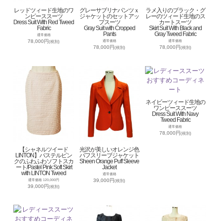
レッドツィード生地のワ
グレーサブリナパンツｘ
ラメ入りのブラック・グ
ンピーススーツ
ジャケットのセットアッ
レーのツィード生地のス
Dress Suit With Red Tweed
プスーツ
カートスーツ
Fabric
Gray Suit with Cropped
Skirt Suit With Black and
Pants
Gray Tweed Fabric
通常価格
78,000円
通常価格
通常価格
(税別)
78,000円
78,000円
(税別)
(税別)
ネイビーツィード生地の
ワンピーススーツ
Dress Suit With Navy
Tweed Fabric
通常価格
78,000円
(税別)
【シャネルツイード
光沢が美しいオレンジ色
LINTON】パステルピン
パフスリーブジャケット
クのふわふわソフトスカ
Sheen Orange Puff Sleeve
ート/Pastel Pink Soft Skirt
Jacket
with LINTON Tweed
通常価格
39,000円
通常価格 120,000円
(税別)
39,000円
(税別)