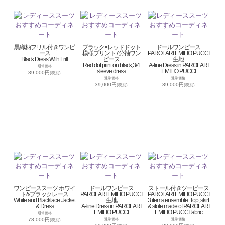
黒織柄フリル付きワンピ
ブラック×レッドドット
ドールワンピース
ース
模様プリント7分袖ワン
PAROLARI EMILIO PUCCI
Black Dress With Frill
ピース
生地
Red dot print on black,3/4
A-line Dress in PAROLARI
通常価格
sleeve dress
EMILIO PUCCI
39,000円
(税別)
通常価格
通常価格
39,000円
39,000円
(税別)
(税別)
ワンピーススーツ ホワイ
ドールワンピース
ストール付きツーピース
ト&ブラックレース
PAROLARI EMILIO PUCCI
PAROLARI EMILIO PUCCI
White and Blacklace Jacket
生地
3 items ensemble: Top, skirt
& Dress
A-line Dress in PAROLARI
& stole made of PAROLARI
EMILIO PUCCI
EMILIO PUCCI fabric
通常価格
78,000円
通常価格
通常価格
(税別)