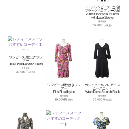
ドールワンピース 七分袖
ブラックベロア レース袖
A-line Black Velour Dress
with Lace Sleeve
通常価格
39,000円
(税別)
ワンピース8枚はぎフレ
アー
Blue Floral Paneled Dress
通常価格
39,000円
(税別)
ワンピース8枚はぎフレ
カシュクールフレアー ス
アー
ムースニット
Pink Floral Nylon
Wrap Dress Smooth Black
通常価格
通常価格
39,000円
39,000円
(税別)
(税別)