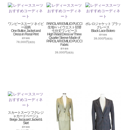
ワンピーススーツ ネイビ
PAROLARI EMILIO PUCCI
ボレロジャケット ブラッ
ー花柄
生地×ハイウエスト切替
クレース
One Button Jacket and
七分丈ワンピース
Black Lace Bolero
Dress in Floral Print
High Waist Dress w/ Three
通常価格
Quarter Sleeve Made of
39,000円
通常価格
(税別)
PAROLARI EMILIO PUCCI
78,000円
(税別)
Fabric
通常価格
39,000円
(税別)
スカートスーツ フクレジ
ャカードベージュ
Beige Jacquard Jacket &
Skirt
通常価格