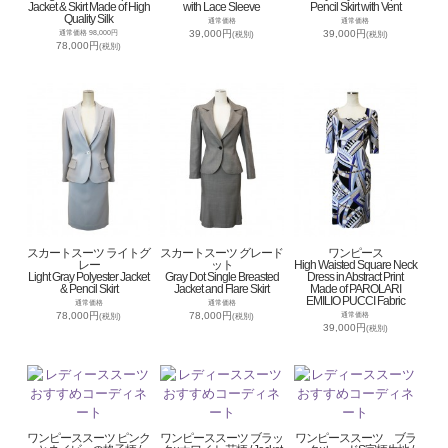
Jacket & Skirt Made of High
with Lace Sleeve
Pencil Skirt with Vent
Quality Silk
通常価格
通常価格
39,000円
39,000円
通常価格 98,000円
(税別)
(税別)
78,000円
(税別)
スカートスーツ ライトグ
スカートスーツ グレード
ワンピース
レー
ット
High Waisted Square Neck
Light Gray Polyester Jacket
Gray Dot Single Breasted
Dress in Abstract Print
& Pencil Skirt
Jacket and Flare Skirt
Made of PAROLARI
EMILIO PUCCI Fabric
通常価格
通常価格
78,000円
78,000円
通常価格
(税別)
(税別)
39,000円
(税別)
ワンピーススーツ ピンク
ワンピーススーツ ブラッ
ワンピーススーツ ブラ