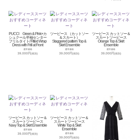
PUCCI Green & PInk×カ
ツーピース （カットソー
ツーピース カットソー＆
シュクール半袖センター
＆スカート）
スカートツーピース
フリルタイト/ Fitted Wrap
Staggered pattern Top &
Orange Top & Skirt
Dress with Frill at Front
Skirt Ensemble
Ensemble
通常価格
通常価格
通常価格
39,000円
39,000円
39,000円
(税別)
(税別)
(税別)
ツーピース カットソー＆
ツーピース カットソー＆
スカートツーピース
スカートツーピース
Navy Top & Skirt Ensemble
White Top & Skirt
Ensemble
通常価格
39,000円
通常価格
(税別)
39,000円
(税別)