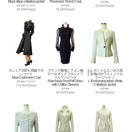
Black stripe collarless jacket
Processed Trench Coat
通常価格
79,000円
通常価格 120,000円
通常価格
(税別)
39,000円
79,000円
(税別)
(税別)
カシミア100％ 高級マキ
ブラック無地シフォン袖
エレガントなエンボス加
シコート
ロールネックフロントフ
工生地のホワイトノーカ
Maxi Cashmere Coat
リルワンピース
ラージャケッ
Role Neck Front Frill Dress
ト/Embossing fabric White
通常価格 170,000円
with Chiffon Sleeves
Collarless Jacket
170,000円
(税別)
通常価格
通常価格
39,000円
39,000円
(税別)
(税別)