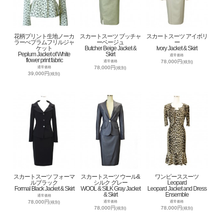
花柄プリント生地ノーカ
スカートスーツ ブッチャ
スカートスーツ アイボリ
ラーぺプラムフリルジャ
ーベージュ
ー
ケット
Butcher Beige Jacket &
Ivory Jacket & Skirt
Peplum Jacket of White
Skirt
通常価格
flower print fabric
78,000円
通常価格
(税別)
78,000円
通常価格
(税別)
39,000円
(税別)
スカートスーツ フォーマ
スカートスーツ ウール&
ワンピーススーツ
ルブラック
シルク グレー
Leopard
Formal Black Jacket & Skirt
WOOL & SILK Gray Jacket
Leopard Jacket and Dress
& Skirt
Ensemble
通常価格
78,000円
通常価格
通常価格
(税別)
78,000円
78,000円
(税別)
(税別)