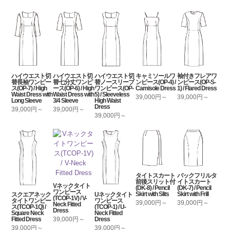
ハイウエスト切
ハイウエスト切
ハイウエスト切
キャミソールワ
袖付きフレアワ
替長袖ワンピー
替七分丈ワンピ
替ノースリーブ
ンピース(OP-4) /
ンピース(OP-S-
ス(OP-7) / High
ース(OP-6) / High
ワンピース(OP-
Camisole Dress
1) / Flared Dress
Waist Dress with
Waist Dress with
5) / Sleeveless
39,000円～
39,000円～
Long Sleeve
3/4 Sleeve
High Waist
Dress
39,000円～
39,000円～
39,000円～
タイトスカート
バックフリルタ
前後スリット付
イトスカート
Vネックタイト
(DK-8) / Pencil
(DK-7) / Pencil
ワンピース
Skirt with Slits
Skirt with Frill
スクエアネック
Uネックタイト
(TCOP-1V) / V-
タイトワンピー
ワンピース
39,000円～
39,000円～
Neck Fitted
ス(TCOP-1Q) /
(TCOP-1) / U-
Dress
Square Neck
Neck Fitted
39,000円～
Fitted Dress
Dress
39,000円～
39,000円～