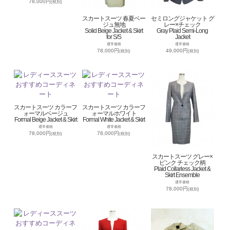
78,000円
(税別)
スカートスーツ 春夏ベー
セミロングジャケット グ
ジュ無地
レー×チェック
Solid Beige Jacket & Skirt
Gray Plaid Semi-Long
for S/S
Jacket
通常価格
通常価格
78,000円
49,000円
(税別)
(税別)
スカートスーツ カラーフ
スカートスーツ カラーフ
ォーマルベージュ
ォーマルホワイト
Formal Beige Jacket & Skirt
Formal White Jacket & Skirt
通常価格
通常価格
78,000円
78,000円
(税別)
(税別)
スカートスーツ グレー×
ピンク チェック柄
Plaid Collarless Jacket &
Skirt Ensemble
通常価格
78,000円
(税別)