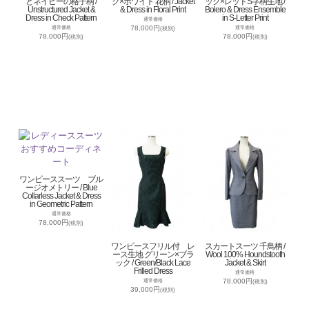
とネイビーの格子柄 /
ク×ホワイト 花柄 / Jacket
ック×レッドS字柄生地 /
Unstructured Jacket &
& Dress in Floral Print
Bolero & Dress Ensemble
Dress in Check Pattern
in S-Letter Print
通常価格
78,000円
通常価格
通常価格
(税別)
78,000円
78,000円
(税別)
(税別)
ワンピーススーツ ブル
ージオメトリー / Blue
Collarless Jacket & Dress
in Geometric Pattern
通常価格
78,000円
(税別)
ワンピースフリル付 レ
スカートスーツ 千鳥柄 /
ース生地 グリーン×ブラ
Wool 100% Houndstooth
ック / Green/Black Lace
Jacket & Skirt
Frilled Dress
通常価格
78,000円
通常価格
(税別)
39,000円
(税別)