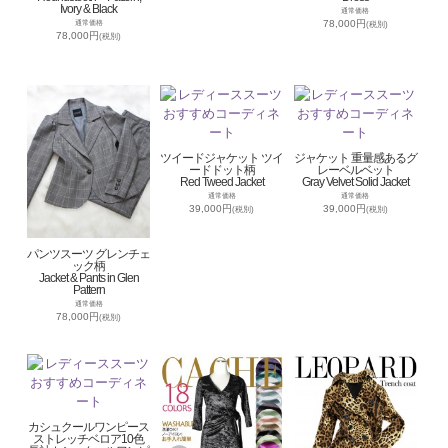
Ivory & Black
通常価格
78,000円
通常価格
(税別)
78,000円
(税別)
ツイードジャケット ツイ
ジャケット 重量感あるグ
ードドット柄
レーベルベット
Red Tweed Jacket
Gray Velvet Solid Jacket
通常価格
通常価格
39,000円
39,000円
(税別)
(税別)
パンツスーツ グレンチェ
ック柄
Jacket & Pants in Glen
Pattern
通常価格
78,000円
(税別)
カシュクールワンピース
ストレッチベロア10色