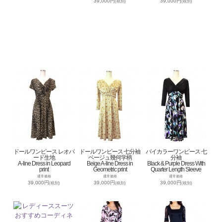
39,000円
39,000円
(税別)
(税別)
ドールワンピース レオパ
ドールワンピース 七分袖
バイカラーワンピース 七
ード生地
ベージュ幾何学柄
分袖
A-line Dress in Leopard
Beige A-line Dress in
Black & Purple Dress With
print
Geometric print
Quarter Length Sleeve
通常価格
通常価格
通常価格
39,000円
39,000円
39,000円
(税別)
(税別)
(税別)