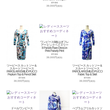
通常価格
39,000円
(税別)
ワンピース8枚はぎフレ
アー ピンクペイズリー
8 Panels Flare Dress in
Pink Paisely Print
通常価格
39,000円
(税別)
ツーピース カットソー＆
ツーピース カットソー＆
スカートツーピース
スカートツーピース
PAROLARI EMILIO PUCCI
PAROLARI EMILIO PUCCI
Peplum Top & Pencil Skirt
Fabric Top & Skirt
通常価格
通常価格
39,000円
39,000円
(税別)
(税別)
ドールワンピース
ぺプラムフリルカットソ