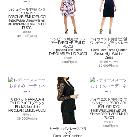
カシュクール半袖センタ
ーフリルタイト
PAROLARI EMILIO PUCCI
Fitted Wrap Dress with Frill
at Front PAROLARI EMILIO
PUCCI
通常価格
39,000円
(税別)
ワンピース8枚はぎフレ
ハイウエスト切替七分袖
アー PAROLARI EMILIO
ワンピース ブラックレー
PUCCI
ス
8 panels Flare Dress
Black Lace Three Quarter
PAROLARI EMILIO PUCCI
Sleeve High Waisted
Dress
通常価格
39,000円
通常価格 45,000円
(税別)
39,000円
(税別)
サロペット PAROLARI
ハイウエスト切替七分丈
EMILIO PUCCI ブラック
ワンピース PAROLARI
Black Salopette in
EMILIO PUCCI
PAROLARI EMILIO PUCCI
High Waist Dress with 3/4
Sleeve PAROLARI EMILIO
通常価格
PUCCI
39,000円
(税別)
通常価格
39,000円
(税別)
カーディガン レースブラ
ック
Black Lace Cardigan