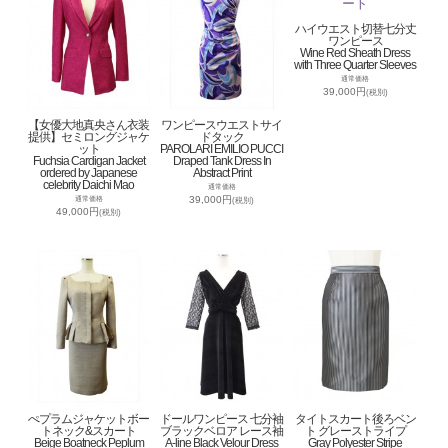
ハイウエスト切替七分丈
ワンピース
Wine Red Sheath Dress
with Three Quarter Sleeves
通常価格
39,000円
(税別)
【女優大地真央さん衣装
ワンピースウエストサイ
提供】セミロングジャケ
ドタック
ット
PAROLARI EMILIO PUCCI
Fuchsia Cardigan Jacket
Draped Tank Dress In
ordered by Japanese
Abstract Print
celebrity Daichi Mao
通常価格
39,000円
通常価格
(税別)
49,000円
(税別)
ぺプラムジャケットボー
ドールワンピース 七分袖
タイトスカート後ろベン
トネック&スカート
ブラックベロア レース袖
ト グレーストライプ
Beige Boatneck Peplum
A-line Black Velour Dress
Gray Polyester Stripe