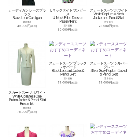
カーディガン レースブラ
Uネックタイトワンピー
スカートスーツ ホワイト
ック
ス
White Peplum V-Neck
Black Lace Cardigan
U-Neck Fitted Dress in
Jacket and Pencil Skirt
Paisely Print
通常価格
通常価格
39,000円
78,000円
通常価格
(税別)
(税別)
39,000円
(税別)
スカートスーツ ブラック
スカートスーツ シルバー
レオパード
グレー
Black Leopard Jacket &
Silver Gray Peplum Jacket
Pencil Skirt
& Pencil Skirt
通常価格
通常価格
78,000円
78,000円
(税別)
(税別)
スカートスーツ ホワイト
White Collarless One
Button Jacket & Pencil Skirt
Ensemble
通常価格
78,000円
(税別)