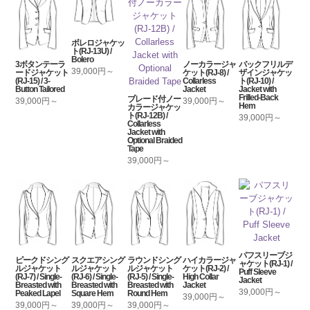
ボレロジャケッ
ト(RJ-13U) /
Bolero
3ボタンテーラ
ノーカラージャ
バックフリルデ
39,000円～
ードジャケット
ケット(RJ-8) /
ザインジャケッ
(RJ-15) / 3-
Collarless
ト(RJ-10) /
Button Tailored
Jacket
Jacket with
Frilled-Back
ブレード付ノー
39,000円～
39,000円～
Hem
カラージャケッ
ト(RJ-12B) /
39,000円～
Collarless
Jacket with
Optional Braided
Tape
39,000円～
パフスリーブジ
ピークドシング
スクエアシング
ラウンドシング
ハイカラージャ
ャケット(RJ-1) /
ルジャケット
ルジャケット
ルジャケット
ケット(RJ-2) /
Puff Sleeve
(RJ-7) / Single-
(RJ-6) / Single-
(RJ-5) / Single-
High Collar
Jacket
Breasted with
Breasted with
Breasted with
Jacket
39,000円～
Peaked Lapel
Square Hem
Round Hem
39,000円～
39,000円～
39,000円～
39,000円～