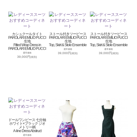
カシュクールタイト
ストール付きツーピース
ストール付きツーピース
PAROLARI EMILIO PUCCI
PAROLARI EMILIO PUCCI
PAROLARI EMILIO PUCCI
生地
生地
生地
Fitted Wrap Dress in
Top, Skirt & Stole Ensemble
Top, Skirt & Stole Ensemble
PAROLARI EMILIO PUCCI
通常価格
通常価格
39,000円
39,000円
通常価格
(税別)
(税別)
39,000円
(税別)
ドールワンピース 七分袖
ホワイト×ブラック ジオ
メトリー柄
A-line Dress Abstruct
通常価格