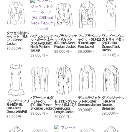
タッセル付きジ
ぺプラムジャケ
フレアラペルジ
ワンピースウエ
ぺプラムジャケ
ャケット（RJ-
ットVカット
ャケット(RJ-11)
ストサイドタッ
ットボートネッ
22）/Tassel
(RJ-19)/V-Neck
/ Flared Lapel
ク(OP-10) /
ク(RJ-20)/Boat
Jacket
Peplum Jacket
Flap Jacket
Draped Tank
Neck Peplum
39,000円～
Dress
Jacket
39,000円～
39,000円～
39,000円～
39,000円～
パワーショルダ
デコルテジャケ
ダブルジャケッ
ワンピースフリ
セミロングジャ
ージャケット
ット(RJ-16) /
ト(RJ-4) /
ル付(OP-9) /
ケット(RJ-17) /
(RJ-18) / Power
Decoltee Jacket
Double-
One-Piece
Semi-Long
Shoulder Jacket
Breasted
39,000円～
Dress with Frill
Length Jacket
39,000円～
39,000円～
39,000円～
39,000円～