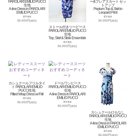
PAROLARI EMILIO PUCCI
ー&フレアスカート セッ
生地
トアップ
A-line Dress in PAROLARI
Peplum Top & Skirt in
EMILIO PUCCI
Leopard Print
通常価格
通常価格
39,000円
39,000円
(税別)
(税別)
ストール付きツーピース
PAROLARI EMILIO PUCCI
生地
Top, Skirt & Stole Ensemble
通常価格
39,000円
(税別)
カシュクールフリルタイ
ドールワンピース
ト PAROLARI EMILIO
PAROLARI EMILIO PUCCI
PUCCI生地
生地
Fitted Wrap Dress w/ Frill
A-line Dress in PAROLARI
EMILIO PUCCI
通常価格
39,000円
通常価格
(税別)
39,000円
(税別)
カシュクールひもなし
PAROLARI EMILIO PUCCI
生地
A-line Dress in PAROLARI
EMILIO PUCCI
通常価格
39,000円
(税別)