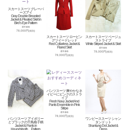
スカートスーツ グレーバ
ーズアイ
Gray Double Breasted
Jacket & Pleated Skirt in
Bird’s Eye Pattern
通常価格
78,000円
(税別)
スカートスーツ ロービン
スカートスーツ ベージュ
グツイードレッド
ストライプ
Red Collarless Jacket &
White Striped Jacket & Skirt
Flared Skirt
通常価格
78,000円
通常価格
(税別)
78,000円
(税別)
パンツスーツ 爽やかなネ
イビーにピンクのストラ
イプ
Fresh Navy Jacket And
Pants Ensemble in Pink
Stripe
通常価格
78,000円
(税別)
パンツスーツ アイボリー
ワンピーススーツ シャン
とブラックの千鳥格子柄
タンドット
Jacket & Pants in
Shantung Dot Jacket &
Houndstooth Pattern,
Dress