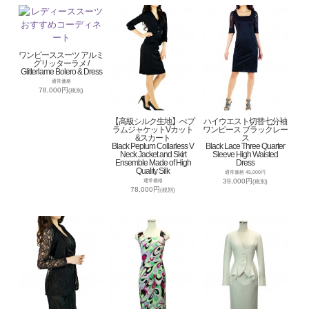
ワンピーススーツ アルミ
グリッターラメ /
Glitterlame Bolero & Dress
通常価格
78,000円
(税別)
【高級シルク生地】ぺプ
ハイウエスト切替七分袖
ラムジャケットVカット
ワンピース ブラックレー
&スカート
ス
Black Peplum Collarless V
Black Lace Three Quarter
Neck Jacket and Skirt
Sleeve High Waisted
Ensemble Made of High
Dress
Quality Silk
通常価格 45,000円
39,000円
通常価格
(税別)
78,000円
(税別)