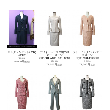
ロングジャケット/Rong
ホワイトレース生地のス
ライトピンクのワンピー
Jacket
カートスーツ
ススーツ
Skirt Suit, White Lace Fabric
Light Pink Dress Suit
通常価格
49,000円
通常価格
通常価格
(税別)
78,000円
78,000円
(税別)
(税別)