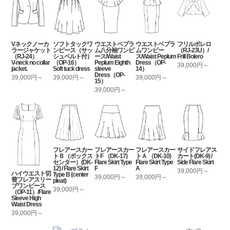
Vネックノーカ
ソフトタックワ
ウエストペプラ
ウエストペプラ
フリルボレロ
ラージャケット
ンピース（サッ
ム八分袖ワンピ
ムワンピー
（RJ-23U）/
（RJ-24）
シュベルト付）
ース/Waist
ス/Waist Peplum
Frill Bolero
V-neck no collar
（OP-16）
Peplum Eighth
Dress（OP-
39,000円～
jacket.
Soft tuck dress
sleeve
14）
Dress（OP-
39,000円～
39,000円～
39,000円～
15）
39,000円～
フレアースカー
フレアースカー
フレアースカー
サイドフレアス
トＢ（ボックス
トF （DK-17)
トＡ （DK-10)
カート(DK-9) /
センター）(DK-
Flare Skirt Type
Flare Skirt Type
Side Flare Skirt
12) / Flare Skirt
F
A
39,000円～
ハイウエスト切
Type B (center
39,000円～
39,000円～
替フレアスリー
pleat)
ブワンピース
39,000円～
（OP-11）/Flare
Sleeve High
Waist Dress
39,000円～