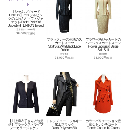
【シャネルツイード
LINTON】パステルピン
クのふわふわソフトジャ
ケット/Pastel Pink Soft
Jacket with LINTON Tweed
通常価格 120,000円
39,000円
(税別)
ブラックレース生地のス
フラワー柄ジャカートの
カートスーツ
ベージュスカートスーツ
Skirt Suit With Black Lace
Flower Jacquard Beige
Fabric
Skirt Suit
通常価格
通常価格
78,000円
78,000円
(税別)
(税別)
【川上麻衣子さん衣装提
トレンチコート シルキー
カラーバリエーション豊
供】ブラックストライプ
加工ブラック
富なトレンチコート
ノーカラージャケット
Black Polyester Silk
Trench Coat in 10 Colors