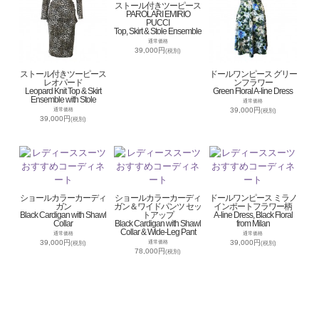
ストール付きツーピース
PAROLARI EMIRIO
PUCCI
Top, Skirt & Stole Ensemble
通常価格
39,000円
(税別)
ストール付きツーピース
ドールワンピース グリー
レオパード
ンフラワー
Leopard Knit Top & Skirt
Green Floral A-line Dress
Ensemble with Stole
通常価格
39,000円
通常価格
(税別)
39,000円
(税別)
ショールカラーカーディ
ショールカラーカーディ
ドールワンピース ミラノ
ガン
ガン＆ワイドパンツ セッ
インポートフラワー柄
Black Cardigan with Shawl
トアップ
A-line Dress, Black Floral
Collar
Black Cardigan with Shawl
from Milan
Collar & Wide-Leg Pant
通常価格
通常価格
39,000円
39,000円
通常価格
(税別)
(税別)
78,000円
(税別)