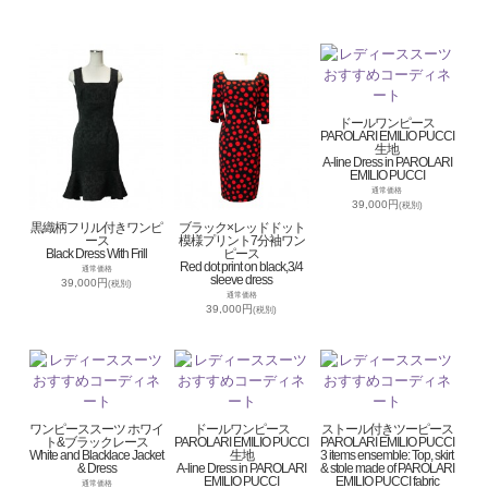
ドールワンピース
PAROLARI EMILIO PUCCI
生地
A-line Dress in PAROLARI
EMILIO PUCCI
通常価格
39,000円
(税別)
黒織柄フリル付きワンピ
ブラック×レッドドット
ース
模様プリント7分袖ワン
Black Dress With Frill
ピース
Red dot print on black,3/4
通常価格
sleeve dress
39,000円
(税別)
通常価格
39,000円
(税別)
ワンピーススーツ ホワイ
ドールワンピース
ストール付きツーピース
ト&ブラックレース
PAROLARI EMILIO PUCCI
PAROLARI EMILIO PUCCI
White and Blacklace Jacket
生地
3 items ensemble: Top, skirt
& Dress
A-line Dress in PAROLARI
& stole made of PAROLARI
EMILIO PUCCI
EMILIO PUCCI fabric
通常価格