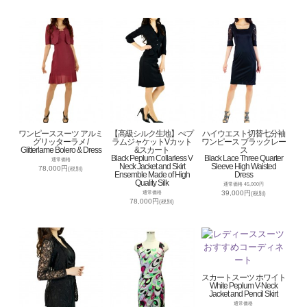
ワンピーススーツ アルミ
【高級シルク生地】ぺプ
ハイウエスト切替七分袖
グリッターラメ /
ラムジャケットVカット
ワンピース ブラックレー
Glitterlame Bolero & Dress
&スカート
ス
Black Peplum Collarless V
Black Lace Three Quarter
通常価格
Neck Jacket and Skirt
Sleeve High Waisted
78,000円
(税別)
Ensemble Made of High
Dress
Quality Silk
通常価格 45,000円
39,000円
通常価格
(税別)
78,000円
(税別)
スカートスーツ ホワイト
White Peplum V-Neck
Jacket and Pencil Skirt
通常価格