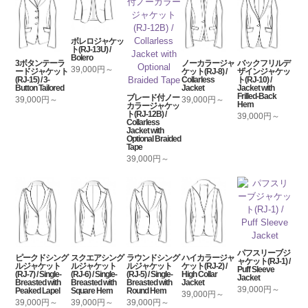
ボレロジャケッ
ト(RJ-13U) /
Bolero
3ボタンテーラ
ノーカラージャ
バックフリルデ
39,000円～
ードジャケット
ケット(RJ-8) /
ザインジャケッ
(RJ-15) / 3-
Collarless
ト(RJ-10) /
Button Tailored
Jacket
Jacket with
Frilled-Back
ブレード付ノー
39,000円～
39,000円～
Hem
カラージャケッ
ト(RJ-12B) /
39,000円～
Collarless
Jacket with
Optional Braided
Tape
39,000円～
パフスリーブジ
ピークドシング
スクエアシング
ラウンドシング
ハイカラージャ
ャケット(RJ-1) /
ルジャケット
ルジャケット
ルジャケット
ケット(RJ-2) /
Puff Sleeve
(RJ-7) / Single-
(RJ-6) / Single-
(RJ-5) / Single-
High Collar
Jacket
Breasted with
Breasted with
Breasted with
Jacket
39,000円～
Peaked Lapel
Square Hem
Round Hem
39,000円～
39,000円～
39,000円～
39,000円～