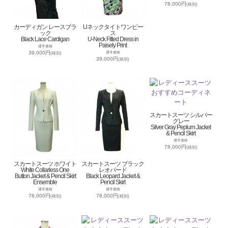
78,000円
(税別)
カーディガン レースブラ
Uネックタイトワンピー
ック
ス
Black Lace Cardigan
U-Neck Fitted Dress in
Paisely Print
通常価格
39,000円
通常価格
(税別)
39,000円
(税別)
スカートスーツ シルバー
グレー
Silver Gray Peplum Jacket
& Pencil Skirt
通常価格
78,000円
(税別)
スカートスーツ ホワイト
スカートスーツ ブラック
White Collarless One
レオパード
Button Jacket & Pencil Skirt
Black Leopard Jacket &
Ensemble
Pencil Skirt
通常価格
通常価格
78,000円
78,000円
(税別)
(税別)