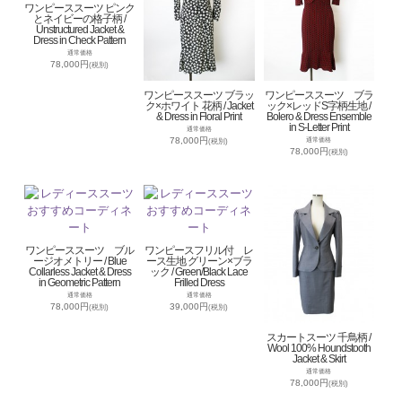
ワンピーススーツ ピンク
とネイビーの格子柄 /
Unstructured Jacket &
Dress in Check Pattern
通常価格
78,000円
(税別)
ワンピーススーツ ブラッ
ワンピーススーツ ブラ
ク×ホワイト 花柄 / Jacket
ック×レッドS字柄生地 /
& Dress in Floral Print
Bolero & Dress Ensemble
in S-Letter Print
通常価格
78,000円
通常価格
(税別)
78,000円
(税別)
ワンピーススーツ ブル
ワンピースフリル付 レ
ージオメトリー / Blue
ース生地 グリーン×ブラ
Collarless Jacket & Dress
ック / Green/Black Lace
in Geometric Pattern
Frilled Dress
通常価格
通常価格
78,000円
39,000円
(税別)
(税別)
スカートスーツ 千鳥柄 /
Wool 100% Houndstooth
Jacket & Skirt
通常価格
78,000円
(税別)