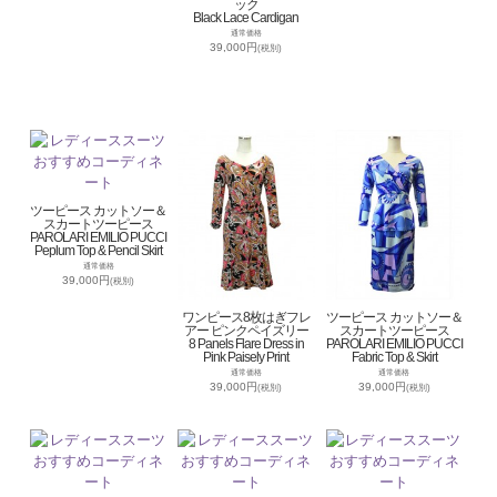
ック
Black Lace Cardigan
通常価格
39,000円
(税別)
ツーピース カットソー＆
スカートツーピース
PAROLARI EMILIO PUCCI
Peplum Top & Pencil Skirt
通常価格
39,000円
(税別)
ワンピース8枚はぎフレ
ツーピース カットソー＆
アー ピンクペイズリー
スカートツーピース
8 Panels Flare Dress in
PAROLARI EMILIO PUCCI
Pink Paisely Print
Fabric Top & Skirt
通常価格
通常価格
39,000円
39,000円
(税別)
(税別)