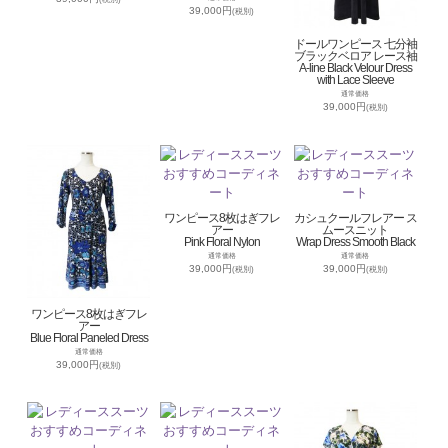
39,000円
(税別)
ドールワンピース 七分袖
ブラックベロア レース袖
A-line Black Velour Dress
with Lace Sleeve
通常価格
39,000円
(税別)
ワンピース8枚はぎフレ
カシュクールフレアー ス
アー
ムースニット
Pink Floral Nylon
Wrap Dress Smooth Black
通常価格
通常価格
39,000円
39,000円
(税別)
(税別)
ワンピース8枚はぎフレ
アー
Blue Floral Paneled Dress
通常価格
39,000円
(税別)