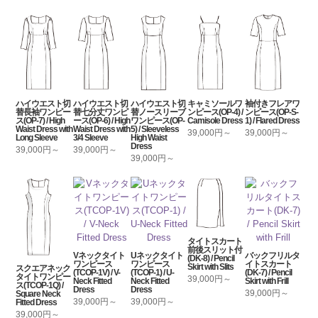
ハイウエスト切
ハイウエスト切
ハイウエスト切
キャミソールワ
袖付きフレアワ
替長袖ワンピー
替七分丈ワンピ
替ノースリーブ
ンピース(OP-4) /
ンピース(OP-S-
ス(OP-7) / High
ース(OP-6) / High
ワンピース(OP-
Camisole Dress
1) / Flared Dress
Waist Dress with
Waist Dress with
5) / Sleeveless
39,000円～
39,000円～
Long Sleeve
3/4 Sleeve
High Waist
Dress
39,000円～
39,000円～
39,000円～
タイトスカート
前後スリット付
Vネックタイト
Uネックタイト
バックフリルタ
(DK-8) / Pencil
ワンピース
ワンピース
イトスカート
Skirt with Slits
スクエアネック
(TCOP-1V) / V-
(TCOP-1) / U-
(DK-7) / Pencil
タイトワンピー
39,000円～
Neck Fitted
Neck Fitted
Skirt with Frill
ス(TCOP-1Q) /
Dress
Dress
39,000円～
Square Neck
39,000円～
39,000円～
Fitted Dress
39,000円～