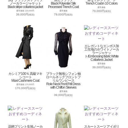
供】ブラックストライプ
加工ブラック
富なトレンチコート
ノーカラージャケット
Black Polyester Silk
Trench Coat in 10 Colors
Black stripe collarless jacket
Processed Trench Coat
通常価格
79,000円
通常価格 120,000円
通常価格
(税別)
39,000円
79,000円
(税別)
(税別)
エレガントなエンボス加
工生地のホワイトノーカ
ラージャケッ
ト/Embossing fabric White
Collarless Jacket
通常価格
39,000円
(税別)
カシミア100％ 高級マキ
ブラック無地シフォン袖
シコート
ロールネックフロントフ
Maxi Cashmere Coat
リルワンピース
Role Neck Front Frill Dress
通常価格 170,000円
with Chiffon Sleeves
170,000円
(税別)
通常価格
39,000円
(税別)
花柄プリント生地ノーカ
スカートスーツ アイボリ