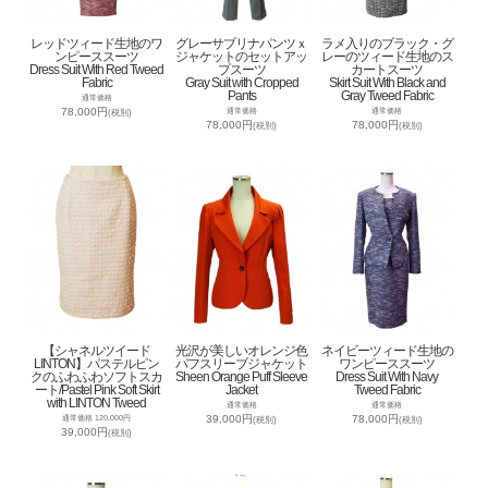
レッドツィード生地のワ
グレーサブリナパンツｘ
ラメ入りのブラック・グ
ンピーススーツ
ジャケットのセットアッ
レーのツィード生地のス
Dress Suit With Red Tweed
プスーツ
カートスーツ
Fabric
Gray Suit with Cropped
Skirt Suit With Black and
Pants
Gray Tweed Fabric
通常価格
78,000円
通常価格
通常価格
(税別)
78,000円
78,000円
(税別)
(税別)
【シャネルツイード
光沢が美しいオレンジ色
ネイビーツィード生地の
LINTON】パステルピン
パフスリーブジャケット
ワンピーススーツ
クのふわふわソフトスカ
Sheen Orange Puff Sleeve
Dress Suit With Navy
ート/Pastel Pink Soft Skirt
Jacket
Tweed Fabric
with LINTON Tweed
通常価格
通常価格
39,000円
78,000円
通常価格 120,000円
(税別)
(税別)
39,000円
(税別)