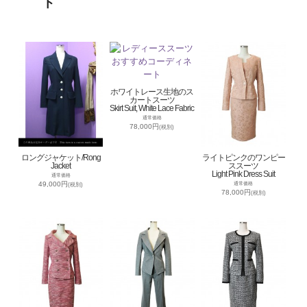
ト
ホワイトレース生地のス
カートスーツ
Skirt Suit, White Lace Fabric
通常価格
78,000円
(税別)
ロングジャケット/Rong
ライトピンクのワンピー
Jacket
ススーツ
Light Pink Dress Suit
通常価格
49,000円
通常価格
(税別)
78,000円
(税別)