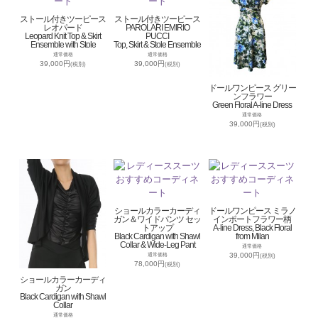
ストール付きツーピース
ストール付きツーピース
レオパード
PAROLARI EMIRIO
Leopard Knit Top & Skirt
PUCCI
Ensemble with Stole
Top, Skirt & Stole Ensemble
通常価格
通常価格
39,000円
39,000円
(税別)
(税別)
ドールワンピース グリー
ンフラワー
Green Floral A-line Dress
通常価格
39,000円
(税別)
ショールカラーカーディ
ドールワンピース ミラノ
ガン＆ワイドパンツ セッ
インポートフラワー柄
トアップ
A-line Dress, Black Floral
Black Cardigan with Shawl
from Milan
Collar & Wide-Leg Pant
通常価格
39,000円
通常価格
(税別)
78,000円
(税別)
ショールカラーカーディ
ガン
Black Cardigan with Shawl
Collar
通常価格