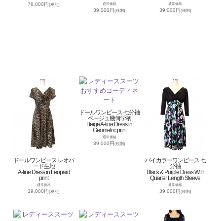
78,000円
通常価格
通常価格
(税別)
39,000円
39,000円
(税別)
(税別)
ドールワンピース 七分袖
ベージュ幾何学柄
Beige A-line Dress in
Geometric print
通常価格
39,000円
(税別)
ドールワンピース レオパ
バイカラーワンピース 七
ード生地
分袖
A-line Dress in Leopard
Black & Purple Dress With
print
Quarter Length Sleeve
通常価格
通常価格
39,000円
39,000円
(税別)
(税別)