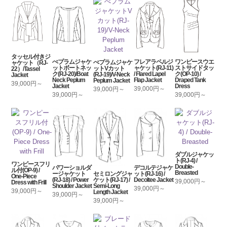
タッセル付きジ
ぺプラムジャケ
フレアラペルジ
ワンピースウエ
ぺプラムジャケ
ャケット（RJ-
ットボートネッ
ャケット(RJ-11)
ストサイドタッ
ットVカット
22）/Tassel
ク(RJ-20)/Boat
/ Flared Lapel
ク(OP-10) /
(RJ-19)/V-Neck
Jacket
Neck Peplum
Flap Jacket
Draped Tank
Peplum Jacket
39,000円～
Jacket
Dress
39,000円～
39,000円～
39,000円～
39,000円～
ダブルジャケッ
ト(RJ-4) /
ワンピースフリ
Double-
パワーショルダ
デコルテジャケ
ル付(OP-9) /
Breasted
セミロングジャ
ージャケット
ット(RJ-16) /
One-Piece
ケット(RJ-17) /
(RJ-18) / Power
Decoltee Jacket
39,000円～
Dress with Frill
Semi-Long
Shoulder Jacket
39,000円～
39,000円～
Length Jacket
39,000円～
39,000円～