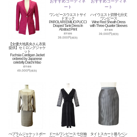
ワンピースウエストサイ
ハイウエスト切替七分丈
ドタック
ワンピース
PAROLARI EMILIO PUCCI
Wine Red Sheath Dress
Draped Tank Dress In
with Three Quarter Sleeves
Abstract Print
通常価格
39,000円
通常価格
(税別)
39,000円
(税別)
【女優大地真央さん衣装
提供】セミロングジャケ
ット
Fuchsia Cardigan Jacket
ordered by Japanese
celebrity Daichi Mao
通常価格
49,000円
(税別)
ぺプラムジャケットボー
ドールワンピース 七分袖
タイトスカート後ろベン