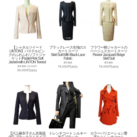
【シャネルツイード
ブラックレース生地のス
フラワー柄ジャカートの
LINTON】パステルピン
カートスーツ
ベージュスカートスーツ
クのふわふわソフトジャ
Skirt Suit With Black Lace
Flower Jacquard Beige
ケット/Pastel Pink Soft
Fabric
Skirt Suit
Jacket with LINTON Tweed
通常価格
通常価格
78,000円
78,000円
通常価格 120,000円
(税別)
(税別)
39,000円
(税別)
【川上麻衣子さん衣装提
トレンチコート シルキー
カラーバリエーション豊