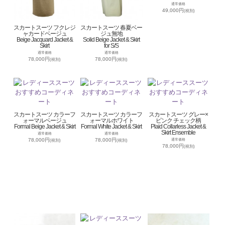
通常価格
49,000円
(税別)
スカートスーツ フクレジ
スカートスーツ 春夏ベー
ャカードベージュ
ジュ無地
Beige Jacquard Jacket &
Solid Beige Jacket & Skirt
Skirt
for S/S
通常価格
通常価格
78,000円
78,000円
(税別)
(税別)
スカートスーツ カラーフ
スカートスーツ カラーフ
スカートスーツ グレー×
ォーマルベージュ
ォーマルホワイト
ピンク チェック柄
Formal Beige Jacket & Skirt
Formal White Jacket & Skirt
Plaid Collarless Jacket &
Skirt Ensemble
通常価格
通常価格
78,000円
78,000円
通常価格
(税別)
(税別)
78,000円
(税別)