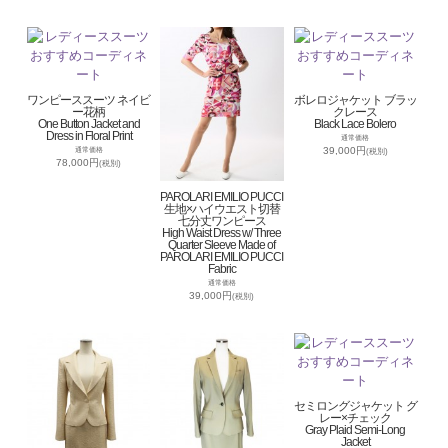
ワンピーススーツ ネイビ
ボレロジャケット ブラッ
ー花柄
クレース
One Button Jacket and
Black Lace Bolero
Dress in Floral Print
通常価格
39,000円
通常価格
(税別)
78,000円
(税別)
PAROLARI EMILIO PUCCI
生地×ハイウエスト切替
七分丈ワンピース
High Waist Dress w/ Three
Quarter Sleeve Made of
PAROLARI EMILIO PUCCI
Fabric
通常価格
39,000円
(税別)
セミロングジャケット グ
レー×チェック
Gray Plaid Semi-Long
Jacket