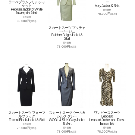
ラーぺプラムフリルジャ
ー
ケット
Ivory Jacket & Skirt
Peplum Jacket of White
通常価格
flower print fabric
78,000円
(税別)
通常価格
39,000円
(税別)
スカートスーツ ブッチャ
ーベージュ
Butcher Beige Jacket &
Skirt
通常価格
78,000円
(税別)
スカートスーツ フォーマ
スカートスーツ ウール&
ワンピーススーツ
ルブラック
シルク グレー
Leopard
Formal Black Jacket & Skirt
WOOL & SILK Gray Jacket
Leopard Jacket and Dress
& Skirt
Ensemble
通常価格
78,000円
通常価格
通常価格
(税別)
78,000円
78,000円
(税別)
(税別)