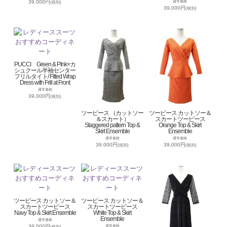
39,000円
通常価格
(税別)
39,000円
(税別)
PUCCI Green & PInk×カ
シュクール半袖センター
フリルタイト/ Fitted Wrap
Dress with Frill at Front
通常価格
39,000円
(税別)
ツーピース （カットソー
ツーピース カットソー＆
＆スカート）
スカートツーピース
Staggered pattern Top &
Orange Top & Skirt
Skirt Ensemble
Ensemble
通常価格
通常価格
39,000円
39,000円
(税別)
(税別)
ツーピース カットソー＆
ツーピース カットソー＆
スカートツーピース
スカートツーピース
Navy Top & Skirt Ensemble
White Top & Skirt
Ensemble
通常価格
39,000円
通常価格
(税別)