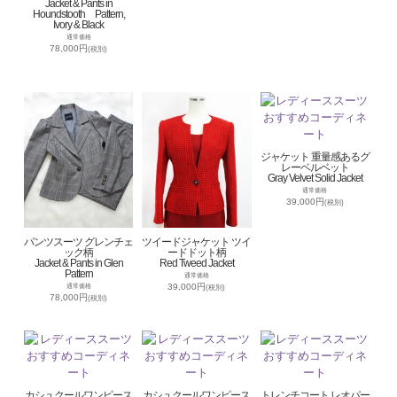
Jacket & Pants in
Houndstooth Pattern,
Ivory & Black
通常価格
78,000円
(税別)
ジャケット 重量感あるグ
レーベルベット
Gray Velvet Solid Jacket
通常価格
39,000円
(税別)
パンツスーツ グレンチェ
ツイードジャケット ツイ
ック柄
ードドット柄
Jacket & Pants in Glen
Red Tweed Jacket
Pattern
通常価格
39,000円
通常価格
(税別)
78,000円
(税別)
カシュクールワンピース
カシュクールワンピース
トレンチコート レオパー