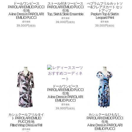
ドールワンピース
ストール付きツーピース
ぺプラムフリルカットソ
PAROLARI EMILIO PUCCI
PAROLARI EMILIO PUCCI
ー&フレアスカート セッ
生地
生地
トアップ
A-line Dress in PAROLARI
Top, Skirt & Stole Ensemble
Peplum Top & Skirt in
EMILIO PUCCI
Leopard Print
通常価格
39,000円
通常価格
通常価格
(税別)
39,000円
39,000円
(税別)
(税別)
ドールワンピース
PAROLARI EMILIO PUCCI
生地
A-line Dress in PAROLARI
EMILIO PUCCI
通常価格
39,000円
(税別)
カシュクールフリルタイ
カシュクールひもなし
ト PAROLARI EMILIO
PAROLARI EMILIO PUCCI
PUCCI生地
生地
Fitted Wrap Dress w/ Frill
A-line Dress in PAROLARI
EMILIO PUCCI
通常価格