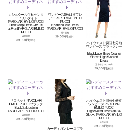
カシュクール半袖センタ
ワンピース8枚はぎフレ
ーフリルタイト
アー PAROLARI EMILIO
PAROLARI EMILIO PUCCI
PUCCI
Fitted Wrap Dress with Frill
8 panels Flare Dress
at Front PAROLARI EMILIO
PAROLARI EMILIO PUCCI
PUCCI
通常価格
39,000円
通常価格
(税別)
39,000円
(税別)
ハイウエスト切替七分袖
ワンピース ブラックレー
ス
Black Lace Three Quarter
Sleeve High Waisted
Dress
通常価格 45,000円
39,000円
(税別)
サロペット PAROLARI
ハイウエスト切替七分丈
EMILIO PUCCI ブラック
ワンピース PAROLARI
Black Salopette in
EMILIO PUCCI
PAROLARI EMILIO PUCCI
High Waist Dress with 3/4
Sleeve PAROLARI EMILIO
通常価格
PUCCI
39,000円
(税別)
通常価格
39,000円
(税別)
カーディガン レースブラ