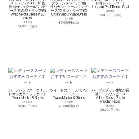
ストレッチベロア10色
クラッシュベロア18色
ド柄トレンチコート
長袖カシュクールワンピ
長袖カシュクールワンピ
Leopard Print Trench Coat
ース(巻き型・ラップ式)
ース(巻き型・ラップ式)
通常価格
Wrap Velour Dress in 10
Crush Velour Wrap Dress
158,000円
(税別)
colors
通常価格
39,000円
通常価格
(税別)
39,000円
(税別)
ハーフパンツスーツ ナポ
ツイードのハーフパンツ
パープルプッチ生地の長
レオンカラージャケット
スーツ
袖ドールワンピース
Tweed Jacket & Shorts
Tweed Jacket & Shorts
A-Line Dress, Purple
Parolari Fabric
通常価格
通常価格
78,000円
78,000円
通常価格
(税別)
(税別)
39,000円
(税別)