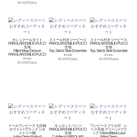
39,000円
(税別)
カシュクールタイト
ストール付きツーピース
ストール付きツーピース
PAROLARI EMILIO PUCCI
PAROLARI EMILIO PUCCI
PAROLARI EMILIO PUCCI
生地
生地
生地
Fitted Wrap Dress in
Top, Skirt & Stole Ensemble
Top, Skirt & Stole Ensemble
PAROLARI EMILIO PUCCI
通常価格
通常価格
39,000円
39,000円
通常価格
(税別)
(税別)
39,000円
(税別)
ドールワンピース 七分袖
キュロットパンツ
ワンピースフリル付 レ
ホワイト×ブラック ジオ
PAROLARI EMILIO PUCCI
ース生地 グリーン×ブラ
メトリー柄
生地
ック / Green/Black Lace
A-line Dress Abstruct
Culottes in PAROLARI
Frilled Dress