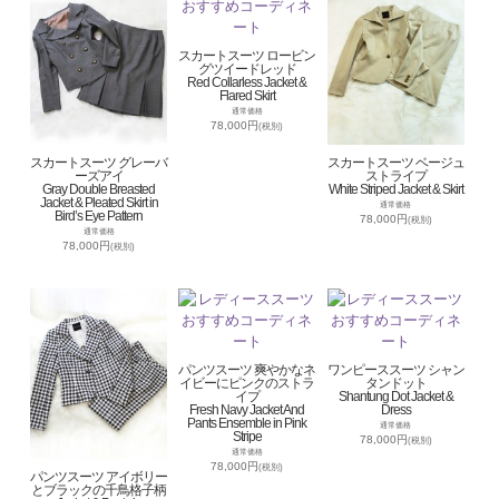
スカートスーツ ロービン
グツイードレッド
Red Collarless Jacket &
Flared Skirt
通常価格
78,000円
(税別)
スカートスーツ グレーバ
スカートスーツ ベージュ
ーズアイ
ストライプ
Gray Double Breasted
White Striped Jacket & Skirt
Jacket & Pleated Skirt in
通常価格
Bird’s Eye Pattern
78,000円
(税別)
通常価格
78,000円
(税別)
パンツスーツ 爽やかなネ
ワンピーススーツ シャン
イビーにピンクのストラ
タンドット
イプ
Shantung Dot Jacket &
Fresh Navy Jacket And
Dress
Pants Ensemble in Pink
通常価格
Stripe
78,000円
(税別)
通常価格
78,000円
(税別)
パンツスーツ アイボリー
とブラックの千鳥格子柄