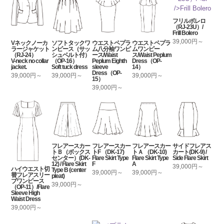
フリルボレロ
（RJ-23U）/
Frill Bolero
39,000円～
Vネックノーカ
ソフトタックワ
ウエストペプラ
ウエストペプラ
ラージャケット
ンピース（サッ
ム八分袖ワンピ
ムワンピー
（RJ-24）
シュベルト付）
ース/Waist
ス/Waist Peplum
V-neck no collar
（OP-16）
Peplum Eighth
Dress（OP-
jacket.
Soft tuck dress
sleeve
14）
Dress（OP-
39,000円～
39,000円～
39,000円～
15）
39,000円～
フレアースカー
フレアースカー
フレアースカー
サイドフレアス
トＢ（ボックス
トF （DK-17)
トＡ （DK-10)
カート(DK-9) /
センター）(DK-
Flare Skirt Type
Flare Skirt Type
Side Flare Skirt
12) / Flare Skirt
F
A
39,000円～
ハイウエスト切
Type B (center
39,000円～
39,000円～
替フレアスリー
pleat)
ブワンピース
39,000円～
（OP-11）/Flare
Sleeve High
Waist Dress
39,000円～