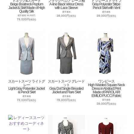
トネック&スカート
ブラックベロア レース袖
ト グレーストライプ
Beige Boatneck Peplum
A-line Black Velour Dress
Gray Polyester Stripe
Jacket & Skirt Made of High
with Lace Sleeve
Pencil Skirt with Vent
Quality Silk
通常価格
通常価格
39,000円
39,000円
通常価格 98,000円
(税別)
(税別)
78,000円
(税別)
スカートスーツ ライトグ
スカートスーツ グレード
ワンピース
レー
ット
High Waisted Square Neck
Light Gray Polyester Jacket
Gray Dot Single Breasted
Dress in Abstract Print
& Pencil Skirt
Jacket and Flare Skirt
Made of PAROLARI
EMILIO PUCCI Fabric
通常価格
通常価格
78,000円
78,000円
通常価格
(税別)
(税別)
39,000円
(税別)