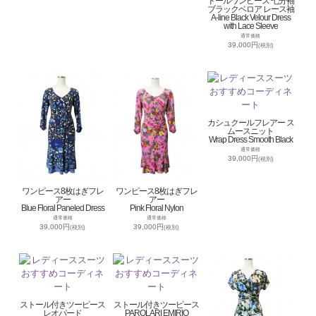
ドールワンピース 七分袖
ブラックベロア レース袖
A-line Black Velour Dress
with Lace Sleeve
通常価格
39,000円
(税別)
カシュクールフレアー ス
ムースニット
Wrap Dress Smooth Black
通常価格
39,000円
(税別)
ワンピース8枚はぎフレ
ワンピース8枚はぎフレ
アー
アー
Blue Floral Paneled Dress
Pink Floral Nylon
通常価格
通常価格
39,000円
39,000円
(税別)
(税別)
ストール付きツーピース
ストール付きツーピース
レオパード
PAROLARI EMIRIO