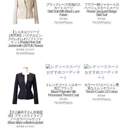
ブラックレース生地のス
フラワー柄ジャカートの
カートスーツ
ベージュスカートスーツ
Skirt Suit With Black Lace
Flower Jacquard Beige
Fabric
Skirt Suit
通常価格
通常価格
78,000円
78,000円
(税別)
(税別)
【シャネルツイード
LINTON】パステルピン
クのふわふわソフトジャ
ケット/Pastel Pink Soft
Jacket with LINTON Tweed
通常価格 120,000円
39,000円
(税別)
トレンチコート シルキー
カラーバリエーション豊
加工ブラック
富なトレンチコート
Black Polyester Silk
Trench Coat in 10 Colors
Processed Trench Coat
通常価格
79,000円
通常価格
(税別)
79,000円
(税別)
【川上麻衣子さん衣装提
供】ブラックストライプ
ノーカラージャケット
Black stripe collarless jacket
通常価格 120,000円