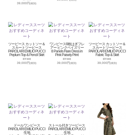
39,000円
(税別)
ツーピース カットソー＆
ワンピース8枚はぎフレ
ツーピース カットソー＆
スカートツーピース
アー ピンクペイズリー
スカートツーピース
PAROLARI EMILIO PUCCI
8 Panels Flare Dress in
PAROLARI EMILIO PUCCI
Peplum Top & Pencil Skirt
Pink Paisely Print
Fabric Top & Skirt
通常価格
通常価格
通常価格
39,000円
39,000円
39,000円
(税別)
(税別)
(税別)
ドールワンピース
ストール付きツーピース
PAROLARI EMILIO PUCCI
PAROLARI EMILIO PUCCI
生地
生地