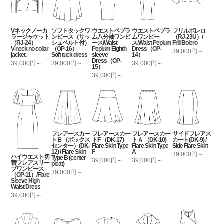
Vネックノーカ
ソフトタックワ
ウエストペプラ
ウエストペプラ
フリルボレロ
ラージャケット
ンピース（サッ
ム八分袖ワンピ
ムワンピー
（RJ-23U）/
（RJ-24）
シュベルト付）
ース/Waist
ス/Waist Peplum
Frill Bolero
V-neck no collar
（OP-16）
Peplum Eighth
Dress（OP-
39,000円～
jacket.
Soft tuck dress
sleeve
14）
Dress（OP-
39,000円～
39,000円～
39,000円～
15）
39,000円～
フレアースカー
フレアースカー
フレアースカー
サイドフレアス
トＢ（ボックス
トF （DK-17)
トＡ （DK-10)
カート(DK-9) /
センター）(DK-
Flare Skirt Type
Flare Skirt Type
Side Flare Skirt
12) / Flare Skirt
F
A
39,000円～
ハイウエスト切
Type B (center
39,000円～
39,000円～
替フレアスリー
pleat)
ブワンピース
39,000円～
（OP-11）/Flare
Sleeve High
Waist Dress
39,000円～