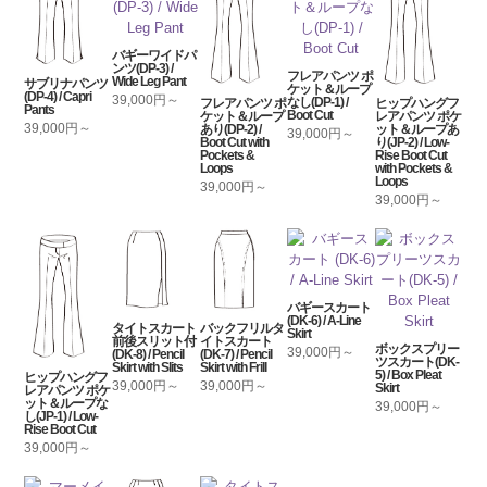
バギーワイドパ
ンツ(DP-3) /
フレアパンツ ポ
Wide Leg Pant
サブリナパンツ
ケット＆ループ
(DP-4) / Capri
39,000円～
なし(DP-1) /
フレアパンツ ポ
ヒップハングフ
Pants
Boot Cut
ケット＆ループ
レアパンツ ポケ
39,000円～
あり(DP-2) /
ット＆ループあ
39,000円～
Boot Cut with
り(JP-2) / Low-
Pockets &
Rise Boot Cut
Loops
with Pockets &
Loops
39,000円～
39,000円～
バギースカート
(DK-6) / A-Line
タイトスカート
バックフリルタ
Skirt
前後スリット付
イトスカート
ボックスプリー
39,000円～
(DK-8) / Pencil
(DK-7) / Pencil
ツスカート(DK-
Skirt with Slits
Skirt with Frill
5) / Box Pleat
ヒップハングフ
39,000円～
39,000円～
Skirt
レアパンツ ポケ
ット＆ループな
39,000円～
し(JP-1) / Low-
Rise Boot Cut
39,000円～