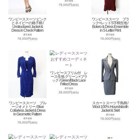
通常価格
78,000円
(税別)
ワンピーススーツ ピンク
ワンピーススーツ ブラ
とネイビーの格子柄 /
ック×レッドS字柄生地 /
Unstructured Jacket &
Bolero & Dress Ensemble
Dress in Check Pattern
in S-Letter Print
通常価格
通常価格
78,000円
78,000円
(税別)
(税別)
ワンピースフリル付 レ
ース生地 グリーン×ブラ
ック / Green/Black Lace
Frilled Dress
通常価格
39,000円
(税別)
ワンピーススーツ ブル
スカートスーツ 千鳥柄 /
ージオメトリー / Blue
Wool 100% Houndstooth
Collarless Jacket & Dress
Jacket & Skirt
in Geometric Pattern
通常価格
78,000円
通常価格
(税別)
78,000円
(税別)