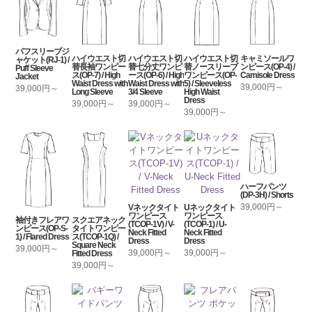
パフスリーブジ
ハイウエスト切
ハイウエスト切
ハイウエスト切
キャミソールワ
ャケット(RJ-1) /
替長袖ワンピー
替七分丈ワンピ
替ノースリーブ
ンピース(OP-4) /
Puff Sleeve
ス(OP-7) / High
ース(OP-6) / High
ワンピース(OP-
Camisole Dress
Jacket
Waist Dress with
Waist Dress with
5) / Sleeveless
39,000円～
39,000円～
Long Sleeve
3/4 Sleeve
High Waist
Dress
39,000円～
39,000円～
39,000円～
ハーフパンツ
(DP-3H) / Shorts
39,000円～
Vネックタイト
Uネックタイト
ワンピース
ワンピース
袖付きフレアワ
スクエアネック
(TCOP-1V) / V-
(TCOP-1) / U-
ンピース(OP-S-
タイトワンピー
Neck Fitted
Neck Fitted
1) / Flared Dress
ス(TCOP-1Q) /
Dress
Dress
Square Neck
39,000円～
39,000円～
39,000円～
Fitted Dress
39,000円～