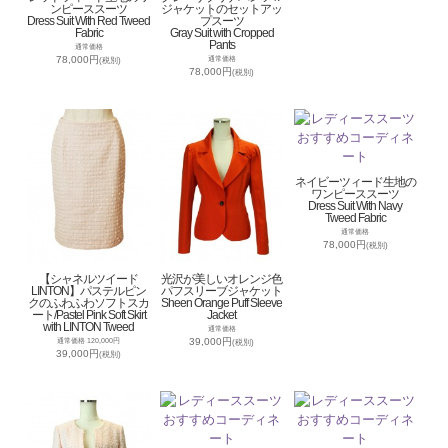
ンピーススーツ
ジャケットのセットアッ
Dress Suit With Red Tweed
プスーツ
Fabric
Gray Suit with Cropped
Pants
通常価格
78,000円
通常価格
(税別)
78,000円
(税別)
ネイビーツィード生地の
ワンピーススーツ
Dress Suit With Navy
Tweed Fabric
通常価格
78,000円
(税別)
【シャネルツイード
光沢が美しいオレンジ色
LINTON】パステルピン
パフスリーブジャケット
クのふわふわソフトスカ
Sheen Orange Puff Sleeve
ート/Pastel Pink Soft Skirt
Jacket
with LINTON Tweed
通常価格
39,000円
通常価格 120,000円
(税別)
39,000円
(税別)