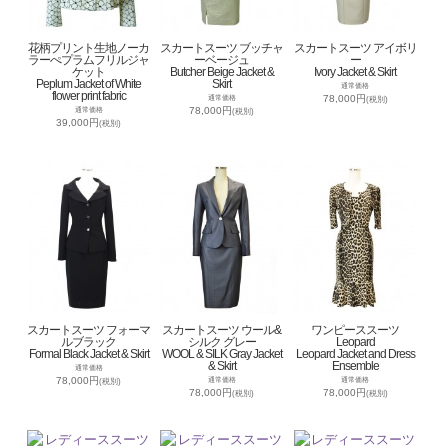
花柄プリント生地ノーカ
スカートスーツ ブッチャ
スカートスーツ アイボリ
ラーぺプラムフリルジャ
ーベージュ
ー
ケット
Butcher Beige Jacket &
Ivory Jacket & Skirt
Peplum Jacket of White
Skirt
通常価格
flower print fabric
78,000円
通常価格
(税別)
78,000円
通常価格
(税別)
39,000円
(税別)
スカートスーツ フォーマ
スカートスーツ ウール&
ワンピーススーツ
ルブラック
シルク グレー
Leopard
Formal Black Jacket & Skirt
WOOL & SILK Gray Jacket
Leopard Jacket and Dress
& Skirt
Ensemble
通常価格
78,000円
通常価格
通常価格
(税別)
78,000円
78,000円
(税別)
(税別)