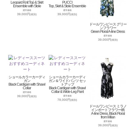
Leopard Knit Top & Skirt
PUCCI
Ensemble with Stole
Top, Skirt & Stole Ensemble
通常価格
通常価格
39,000円
39,000円
(税別)
(税別)
ドールワンピース グリー
ンフラワー
Green Floral A-line Dress
通常価格
39,000円
(税別)
ショールカラーカーディ
ショールカラーカーディ
ガン
ガン＆ワイドパンツ セッ
Black Cardigan with Shawl
トアップ
Collar
Black Cardigan with Shawl
Collar & Wide-Leg Pant
通常価格
39,000円
通常価格
(税別)
78,000円
(税別)
ドールワンピース ミラノ
インポートフラワー柄
A-line Dress, Black Floral
from Milan
通常価格
39,000円
(税別)