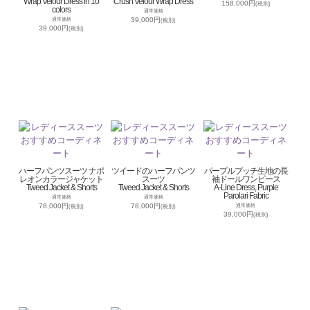
Wrap Velour Dress in 10
Crush Velour Wrap Dress
158,000円
(税別)
colors
通常価格
39,000円
通常価格
(税別)
39,000円
(税別)
ハーフパンツスーツ ナポ
ツイードのハーフパンツ
パープルプッチ生地の長
レオンカラージャケット
スーツ
袖ドールワンピース
Tweed Jacket & Shorts
Tweed Jacket & Shorts
A-Line Dress, Purple
Parolari Fabric
通常価格
通常価格
78,000円
78,000円
通常価格
(税別)
(税別)
39,000円
(税別)