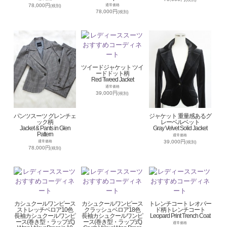
78,000円
通常価格
(税別)
78,000円
(税別)
ツイードジャケット ツイ
ードドット柄
Red Tweed Jacket
通常価格
39,000円
(税別)
パンツスーツ グレンチェ
ジャケット 重量感あるグ
ック柄
レーベルベット
Jacket & Pants in Glen
Gray Velvet Solid Jacket
Pattern
通常価格
39,000円
通常価格
(税別)
78,000円
(税別)
カシュクールワンピース
カシュクールワンピース
トレンチコート レオパー
ストレッチベロア10色
クラッシュベロア18色
ド柄トレンチコート
長袖カシュクールワンピ
長袖カシュクールワンピ
Leopard Print Trench Coat
ース(巻き型・ラップ式)
ース(巻き型・ラップ式)
通常価格