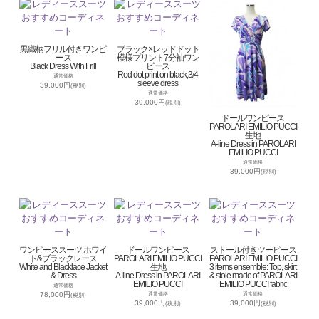
黒織柄フリル付きワンピ
ブラック×レッドドット
ース
模様プリント7分袖ワン
Black Dress With Frill
ピース
Red dot print on black,3/4
通常価格
sleeve dress
39,000円
(税別)
通常価格
39,000円
(税別)
ドールワンピース
PAROLARI EMILIO PUCCI
生地
A-line Dress in PAROLARI
EMILIO PUCCI
通常価格
39,000円
(税別)
ワンピーススーツ ホワイ
ドールワンピース
ストール付きツーピース
ト&ブラックレース
PAROLARI EMILIO PUCCI
PAROLARI EMILIO PUCCI
White and Blacklace Jacket
生地
3 items ensemble: Top, skirt
& Dress
A-line Dress in PAROLARI
& stole made of PAROLARI
EMILIO PUCCI
EMILIO PUCCI fabric
通常価格
78,000円
通常価格
通常価格
(税別)
39,000円
39,000円
(税別)
(税別)