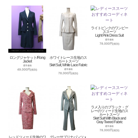
ライトピンクのワンピー
ススーツ
Light Pink Dress Suit
通常価格
78,000円
(税別)
ロングジャケット/Rong
ホワイトレース生地のス
Jacket
カートスーツ
Skirt Suit, White Lace Fabric
通常価格
49,000円
通常価格
(税別)
78,000円
(税別)
ラメ入りのブラック・グ
レーのツィード生地のス
カートスーツ
Skirt Suit With Black and
Gray Tweed Fabric
通常価格
78,000円
(税別)
レッドツィード生地のワ
グレーサブリナパンツｘ