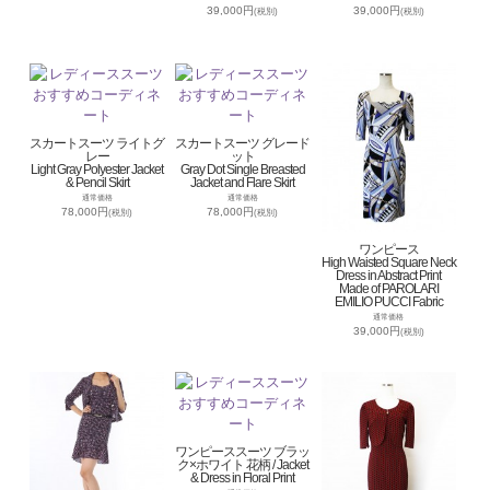
39,000円
39,000円
(税別)
(税別)
スカートスーツ ライトグ
スカートスーツ グレード
レー
ット
Light Gray Polyester Jacket
Gray Dot Single Breasted
& Pencil Skirt
Jacket and Flare Skirt
通常価格
通常価格
78,000円
78,000円
(税別)
(税別)
ワンピース
High Waisted Square Neck
Dress in Abstract Print
Made of PAROLARI
EMILIO PUCCI Fabric
通常価格
39,000円
(税別)
ワンピーススーツ ブラッ
ク×ホワイト 花柄 / Jacket
& Dress in Floral Print