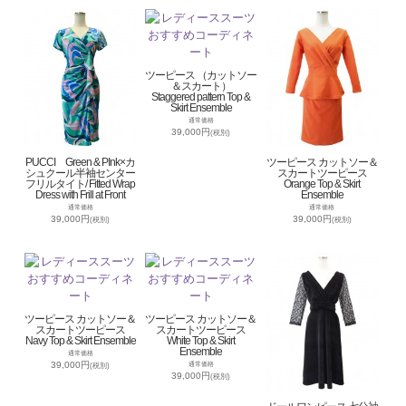
ツーピース （カットソー
＆スカート）
Staggered pattern Top &
Skirt Ensemble
通常価格
39,000円
(税別)
PUCCI Green & PInk×カ
ツーピース カットソー＆
シュクール半袖センター
スカートツーピース
フリルタイト/ Fitted Wrap
Orange Top & Skirt
Dress with Frill at Front
Ensemble
通常価格
通常価格
39,000円
39,000円
(税別)
(税別)
ツーピース カットソー＆
ツーピース カットソー＆
スカートツーピース
スカートツーピース
Navy Top & Skirt Ensemble
White Top & Skirt
Ensemble
通常価格
39,000円
通常価格
(税別)
39,000円
(税別)