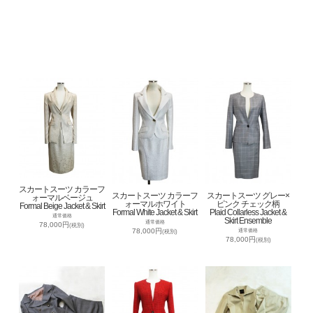
スカートスーツ カラーフ
スカートスーツ カラーフ
スカートスーツ グレー×
ォーマルベージュ
ォーマルホワイト
ピンク チェック柄
Formal Beige Jacket & Skirt
Formal White Jacket & Skirt
Plaid Collarless Jacket &
通常価格
Skirt Ensemble
通常価格
78,000円
(税別)
78,000円
通常価格
(税別)
78,000円
(税別)