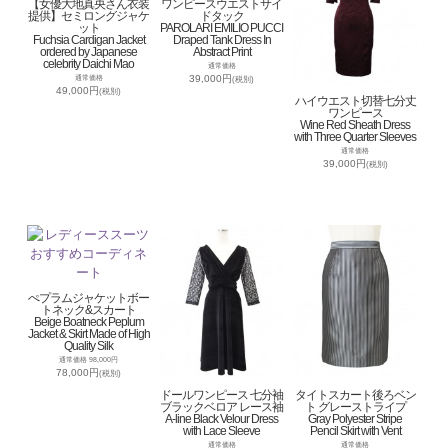
【女優大地真央さん衣装
ワンピースウエストサイ
提供】セミロングジャケ
ドタック
ット
PAROLARI EMILIO PUCCI
Fuchsia Cardigan Jacket
Draped Tank Dress In
ordered by Japanese
Abstract Print
celebrity Daichi Mao
通常価格
39,000円
通常価格
(税別)
49,000円
(税別)
ハイウエスト切替七分丈
ワンピース
Wine Red Sheath Dress
with Three Quarter Sleeves
通常価格
39,000円
(税別)
ぺプラムジャケットボー
トネック&スカート
Beige Boatneck Peplum
Jacket & Skirt Made of High
Quality Silk
通常価格 98,000円
78,000円
(税別)
ドールワンピース 七分袖
タイトスカート後ろベン
ブラックベロア レース袖
ト グレーストライプ
A-line Black Velour Dress
Gray Polyester Stripe
with Lace Sleeve
Pencil Skirt with Vent
通常価格
通常価格