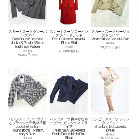
スカートスーツ グレーバ
スカートスーツ ロービン
スカートスーツ ベージュ
ーズアイ
グツイードレッド
ストライプ
Gray Double Breasted
Red Collarless Jacket &
White Striped Jacket & Skirt
Jacket & Pleated Skirt in
Flared Skirt
通常価格
Bird’s Eye Pattern
78,000円
通常価格
(税別)
78,000円
通常価格
(税別)
78,000円
(税別)
パンツスーツ アイボリー
パンツスーツ 爽やかなネ
ワンピーススーツ シャン
とブラックの千鳥格子柄
イビーにピンクのストラ
タンドット
Jacket & Pants in
イプ
Shantung Dot Jacket &
Houndstooth Pattern,
Fresh Navy Jacket And
Dress
Ivory & Black
Pants Ensemble in Pink
通常価格
Stripe
78,000円
通常価格
(税別)