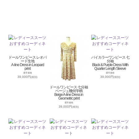
ドールワンピース レオパ
バイカラーワンピース 七
ード生地
分袖
A-line Dress in Leopard
Black & Purple Dress With
print
Quarter Length Sleeve
通常価格
通常価格
39,000円
39,000円
(税別)
(税別)
ドールワンピース 七分袖
ベージュ幾何学柄
Beige A-line Dress in
Geometric print
通常価格
39,000円
(税別)