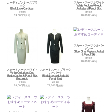
カーディガン レースブラ
スカートスーツ ホワイト
ック
White Peplum V-Neck
Black Lace Cardigan
Jacket and Pencil Skirt
通常価格
通常価格
39,000円
78,000円
(税別)
(税別)
スカートスーツ シルバー
グレー
Silver Gray Peplum Jacket
& Pencil Skirt
通常価格
78,000円
(税別)
スカートスーツ ホワイト
スカートスーツ ブラック
White Collarless One
レオパード
Button Jacket & Pencil Skirt
Black Leopard Jacket &
Ensemble
Pencil Skirt
通常価格
通常価格
78,000円
78,000円
(税別)
(税別)