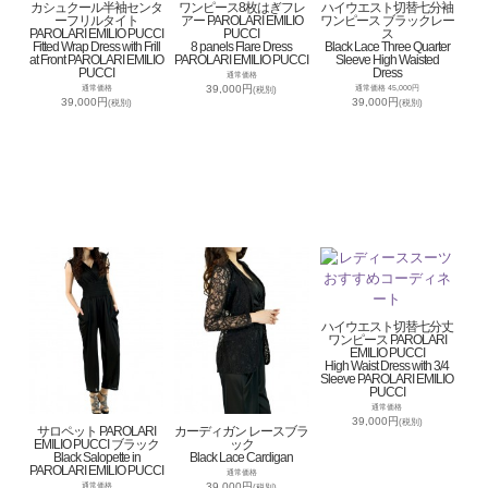
カシュクール半袖センタ
ワンピース8枚はぎフレ
ハイウエスト切替七分袖
ーフリルタイト
アー PAROLARI EMILIO
ワンピース ブラックレー
PAROLARI EMILIO PUCCI
PUCCI
ス
Fitted Wrap Dress with Frill
8 panels Flare Dress
Black Lace Three Quarter
at Front PAROLARI EMILIO
PAROLARI EMILIO PUCCI
Sleeve High Waisted
PUCCI
Dress
通常価格
39,000円
通常価格
通常価格 45,000円
(税別)
39,000円
39,000円
(税別)
(税別)
ハイウエスト切替七分丈
ワンピース PAROLARI
EMILIO PUCCI
High Waist Dress with 3/4
Sleeve PAROLARI EMILIO
PUCCI
通常価格
39,000円
(税別)
サロペット PAROLARI
カーディガン レースブラ
EMILIO PUCCI ブラック
ック
Black Salopette in
Black Lace Cardigan
PAROLARI EMILIO PUCCI
通常価格
39,000円
通常価格
(税別)