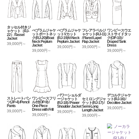
タッセル付きジ
ぺプラムジャケ
ぺプラムジャケ
フレアラペルジ
ワンピースウエ
ャケット（RJ-
ットボートネッ
ットVカット
ャケット(RJ-11)
ストサイドタッ
22）/Tassel
ク(RJ-20)/Boat
(RJ-19)/V-Neck
/ Flared Lapel
ク(OP-10) /
Jacket
Neck Peplum
Peplum Jacket
Flap Jacket
Draped Tank
39,000円～
Jacket
Dress
39,000円～
39,000円～
39,000円～
39,000円～
パワーショルダ
デコルテジャケ
ストレートパン
ワンピースフリ
セミロングジャ
ージャケット
ット(RJ-16) /
ツ(JP-4) /Pencil
ル付(OP-9) /
ケット(RJ-17) /
(RJ-18) / Power
Decoltee Jacket
Pants
One-Piece
Semi-Long
Shoulder Jacket
39,000円～
Dress with Frill
Length Jacket
39,000円～
39,000円～
39,000円～
39,000円～