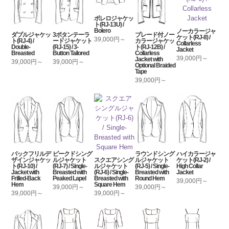
ボレロジャケッ
ト(RJ-13U) /
Bolero
ノーカラージャ
ダブルジャケッ
3ボタンテーラ
ブレード付ノー
ケット(RJ-8) /
39,000円～
ト(RJ-4) /
ードジャケット
カラージャケッ
Collarless
Double-
(RJ-15) / 3-
ト(RJ-12B) /
Jacket
Breasted
Button Tailored
Collarless
39,000円～
Jacket with
39,000円～
39,000円～
Optional Braided
Tape
39,000円～
バックフリルデ
ピークドシング
ラウンドシング
ハイカラージャ
ザインジャケッ
ルジャケット
スクエアシング
ルジャケット
ケット(RJ-2) /
ト(RJ-10) /
(RJ-7) / Single-
ルジャケット
(RJ-5) / Single-
High Collar
Jacket with
Breasted with
(RJ-6) / Single-
Breasted with
Jacket
Frilled-Back
Peaked Lapel
Breasted with
Round Hem
39,000円～
Hem
Square Hem
39,000円～
39,000円～
39,000円～
39,000円～