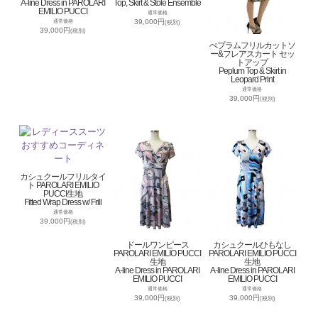
A-line Dress in PAROLARI
Top, Skirt & Stole Ensemble
EMILIO PUCCI
通常価格
39,000円
通常価格
(税別)
39,000円
(税別)
ぺプラムフリルカットソ
ー&フレアスカート セッ
トアップ
Peplum Top & Skirt in
Leopard Print
通常価格
39,000円
(税別)
カシュクールフリルタイ
ト PAROLARI EMILIO
PUCCI生地
Fitted Wrap Dress w/ Frill
通常価格
39,000円
(税別)
ドールワンピース
カシュクールひもなし
PAROLARI EMILIO PUCCI
PAROLARI EMILIO PUCCI
生地
生地
A-line Dress in PAROLARI
A-line Dress in PAROLARI
EMILIO PUCCI
EMILIO PUCCI
通常価格
通常価格
39,000円
39,000円
(税別)
(税別)