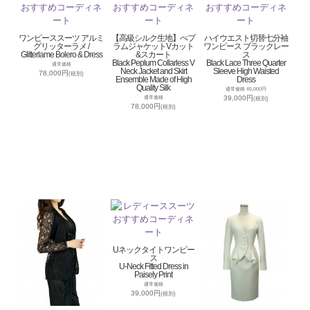
ワンピーススーツ アルミ
【高級シルク生地】ぺプ
ハイウエスト切替七分袖
グリッターラメ /
ラムジャケットVカット
ワンピース ブラックレー
Glitterlame Bolero & Dress
&スカート
ス
Black Peplum Collarless V
Black Lace Three Quarter
通常価格
Neck Jacket and Skirt
Sleeve High Waisted
78,000円
(税別)
Ensemble Made of High
Dress
Quality Silk
通常価格 45,000円
39,000円
通常価格
(税別)
78,000円
(税別)
Uネックタイトワンピー
ス
U-Neck Fitted Dress in
Paisely Print
通常価格
39,000円
(税別)