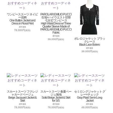
ワンピーススーツ ネイビ
PAROLARI EMILIO PUCCI
ー花柄
生地×ハイウエスト切替
One Button Jacket and
七分丈ワンピース
Dress in Floral Print
High Waist Dress w/ Three
Quarter Sleeve Made of
通常価格
PAROLARI EMILIO PUCCI
78,000円
(税別)
Fabric
通常価格
ボレロジャケット ブラッ
39,000円
(税別)
クレース
Black Lace Bolero
通常価格
39,000円
(税別)
スカートスーツ フクレジ
スカートスーツ 春夏ベー
セミロングジャケット グ
ャカードベージュ
ジュ無地
レー×チェック
Beige Jacquard Jacket &
Solid Beige Jacket & Skirt
Gray Plaid Semi-Long
Skirt
for S/S
Jacket
通常価格
通常価格
通常価格
78,000円
78,000円
49,000円
(税別)
(税別)
(税別)