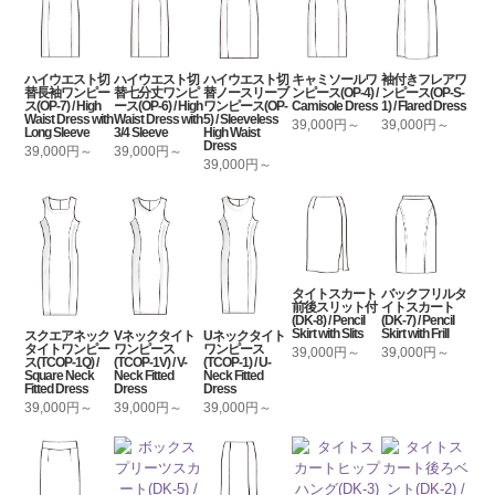
ハイウエスト切
ハイウエスト切
ハイウエスト切
キャミソールワ
袖付きフレアワ
替長袖ワンピー
替七分丈ワンピ
替ノースリーブ
ンピース(OP-4) /
ンピース(OP-S-
ス(OP-7) / High
ース(OP-6) / High
ワンピース(OP-
Camisole Dress
1) / Flared Dress
Waist Dress with
Waist Dress with
5) / Sleeveless
39,000円～
39,000円～
Long Sleeve
3/4 Sleeve
High Waist
Dress
39,000円～
39,000円～
39,000円～
タイトスカート
バックフリルタ
前後スリット付
イトスカート
(DK-8) / Pencil
(DK-7) / Pencil
Skirt with Slits
Skirt with Frill
スクエアネック
Vネックタイト
Uネックタイト
タイトワンピー
ワンピース
ワンピース
39,000円～
39,000円～
ス(TCOP-1Q) /
(TCOP-1V) / V-
(TCOP-1) / U-
Square Neck
Neck Fitted
Neck Fitted
Fitted Dress
Dress
Dress
39,000円～
39,000円～
39,000円～