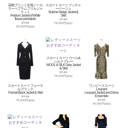
花柄プリント生地ノーカ
スカートスーツ ブッチャ
ラーぺプラムフリルジャ
ーベージュ
ケット
Butcher Beige Jacket &
Peplum Jacket of White
Skirt
flower print fabric
通常価格
78,000円
通常価格
(税別)
39,000円
(税別)
スカートスーツ ウール&
シルク グレー
WOOL & SILK Gray Jacket
& Skirt
通常価格
78,000円
(税別)
スカートスーツ フォーマ
ワンピーススーツ
ルブラック
Leopard
Formal Black Jacket & Skirt
Leopard Jacket and Dress
Ensemble
通常価格
78,000円
通常価格
(税別)
78,000円
(税別)