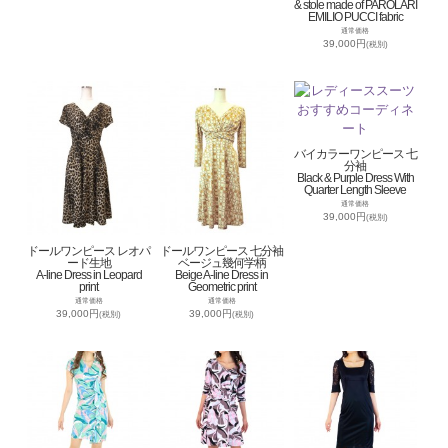
& stole made of PAROLARI
EMILIO PUCCI fabric
通常価格
39,000円
(税別)
バイカラーワンピース 七
分袖
Black & Purple Dress With
Quarter Length Sleeve
通常価格
39,000円
(税別)
ドールワンピース レオパ
ドールワンピース 七分袖
ード生地
ベージュ幾何学柄
A-line Dress in Leopard
Beige A-line Dress in
print
Geometric print
通常価格
通常価格
39,000円
39,000円
(税別)
(税別)