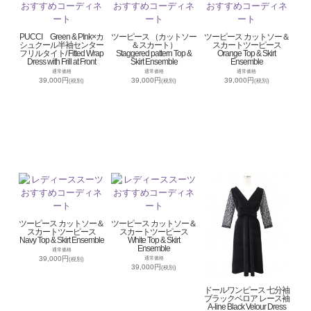
PUCCI Green & PInk×カ
ツーピース （カットソー
ツーピース カットソー＆
シュクール半袖センター
＆スカート）
スカートツーピース
フリルタイト/ Fitted Wrap
Staggered pattern Top &
Orange Top & Skirt
Dress with Frill at Front
Skirt Ensemble
Ensemble
通常価格
通常価格
通常価格
39,000円
39,000円
39,000円
(税別)
(税別)
(税別)
ツーピース カットソー＆
ツーピース カットソー＆
スカートツーピース
スカートツーピース
Navy Top & Skirt Ensemble
White Top & Skirt
Ensemble
通常価格
39,000円
通常価格
(税別)
39,000円
(税別)
ドールワンピース 七分袖
ブラックベロア レース袖
A-line Black Velour Dress