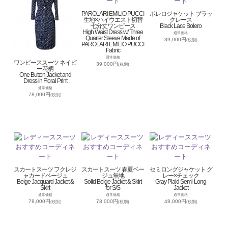
PAROLARI EMILIO PUCCI
ボレロジャケット ブラッ
生地×ハイウエスト切替
クレース
七分丈ワンピース
Black Lace Bolero
High Waist Dress w/ Three
通常価格
Quarter Sleeve Made of
39,000円
(税別)
PAROLARI EMILIO PUCCI
Fabric
通常価格
ワンピーススーツ ネイビ
39,000円
(税別)
ー花柄
One Button Jacket and
Dress in Floral Print
通常価格
78,000円
(税別)
スカートスーツ フクレジ
スカートスーツ 春夏ベー
セミロングジャケット グ
ャカードベージュ
ジュ無地
レー×チェック
Beige Jacquard Jacket &
Solid Beige Jacket & Skirt
Gray Plaid Semi-Long
Skirt
for S/S
Jacket
通常価格
通常価格
通常価格
78,000円
78,000円
49,000円
(税別)
(税別)
(税別)