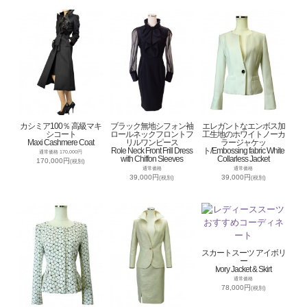
カシミア100％ 高級マキ
ブラック無地シフォン袖
エレガントなエンボス加
シコート
ロールネックフロントフ
工生地のホワイトノーカ
Maxi Cashmere Coat
リルワンピース
ラージャケッ
Role Neck Front Frill Dress
ト/Embossing fabric White
通常価格 170,000円
with Chiffon Sleeves
Collarless Jacket
170,000円
(税別)
通常価格
通常価格
39,000円
39,000円
(税別)
(税別)
スカートスーツ アイボリ
ー
Ivory Jacket & Skirt
通常価格
78,000円
(税別)