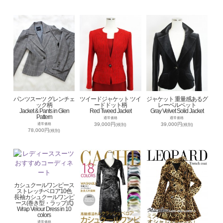
パンツスーツ グレンチェ
ツイードジャケット ツイ
ジャケット 重量感あるグ
ック柄
ードドット柄
レーベルベット
Jacket & Pants in Glen
Red Tweed Jacket
Gray Velvet Solid Jacket
Pattern
通常価格
通常価格
39,000円
39,000円
通常価格
(税別)
(税別)
78,000円
(税別)
カシュクールワンピース
ストレッチベロア10色
長袖カシュクールワンピ
ース(巻き型・ラップ式)
Wrap Velour Dress in 10
colors
通常価格