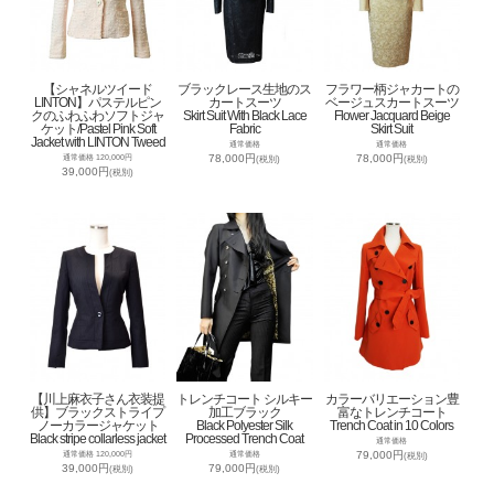
【シャネルツイード
ブラックレース生地のス
フラワー柄ジャカートの
LINTON】パステルピン
カートスーツ
ベージュスカートスーツ
クのふわふわソフトジャ
Skirt Suit With Black Lace
Flower Jacquard Beige
ケット/Pastel Pink Soft
Fabric
Skirt Suit
Jacket with LINTON Tweed
通常価格
通常価格
78,000円
78,000円
通常価格 120,000円
(税別)
(税別)
39,000円
(税別)
【川上麻衣子さん衣装提
トレンチコート シルキー
カラーバリエーション豊
供】ブラックストライプ
加工ブラック
富なトレンチコート
ノーカラージャケット
Black Polyester Silk
Trench Coat in 10 Colors
Black stripe collarless jacket
Processed Trench Coat
通常価格
79,000円
通常価格 120,000円
通常価格
(税別)
39,000円
79,000円
(税別)
(税別)