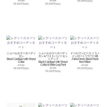
39,000円
通常価格
通常価格
(税別)
39,000円
39,000円
(税別)
(税別)
ショールカラーカーディ
ショールカラーカーディ
ドールワンピース ミラノ
ガン
ガン＆ワイドパンツ セッ
インポートフラワー柄
Black Cardigan with Shawl
トアップ
A-line Dress, Black Floral
Collar
Black Cardigan with Shawl
from Milan
Collar & Wide-Leg Pant
通常価格
通常価格
39,000円
39,000円
通常価格
(税別)
(税別)
78,000円
(税別)