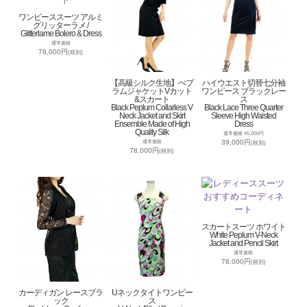
ワンピーススーツ アルミ
グリッターラメ /
Glitterlame Bolero & Dress
通常価格
78,000円
(税別)
【高級シルク生地】ぺプ
ハイウエスト切替七分袖
ラムジャケットVカット
ワンピース ブラックレー
&スカート
ス
Black Peplum Collarless V
Black Lace Three Quarter
Neck Jacket and Skirt
Sleeve High Waisted
Ensemble Made of High
Dress
Quality Silk
通常価格 45,000円
39,000円
通常価格
(税別)
78,000円
(税別)
スカートスーツ ホワイト
White Peplum V-Neck
Jacket and Pencil Skirt
通常価格
78,000円
(税別)
カーディガン レースブラ
Uネックタイトワンピー
ック
ス