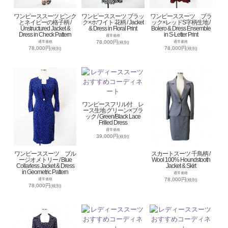
ワンピーススーツ ピンク
ワンピーススーツ ブラッ
ワンピーススーツ ブラ
とネイビーの格子柄 /
ク×ホワイト 花柄 / Jacket
ック×レッドS字柄生地 /
Unstructured Jacket &
& Dress in Floral Print
Bolero & Dress Ensemble
Dress in Check Pattern
in S-Letter Print
通常価格
78,000円
通常価格
通常価格
(税別)
78,000円
78,000円
(税別)
(税別)
ワンピースフリル付 レ
ース生地 グリーン×ブラ
ック / Green/Black Lace
Frilled Dress
通常価格
39,000円
(税別)
ワンピーススーツ ブル
スカートスーツ 千鳥柄 /
ージオメトリー / Blue
Wool 100% Houndstooth
Collarless Jacket & Dress
Jacket & Skirt
in Geometric Pattern
通常価格
78,000円
通常価格
(税別)
78,000円
(税別)