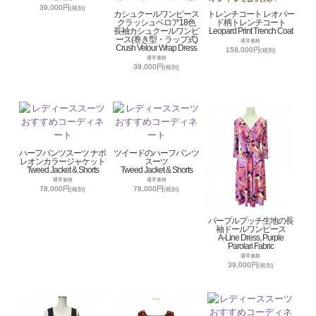
39,000円
(税別)
カシュクールワンピース
トレンチコート レオパー
クラッシュベロア18色
ド柄トレンチコート
長袖カシュクールワンピ
Leopard Print Trench Coat
ース(巻き型・ラップ式)
通常価格
Crush Velour Wrap Dress
158,000円
(税別)
通常価格
39,000円
(税別)
ハーフパンツスーツ ナポ
ツイードのハーフパンツ
レオンカラージャケット
スーツ
Tweed Jacket & Shorts
Tweed Jacket & Shorts
通常価格
通常価格
78,000円
78,000円
(税別)
(税別)
パープルプッチ生地の長
袖ドールワンピース
A-Line Dress, Purple
Parolari Fabric
通常価格
39,000円
(税別)