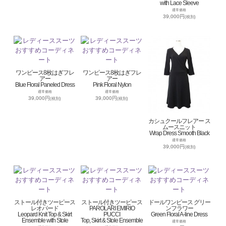
with Lace Sleeve
通常価格
39,000円
(税別)
ワンピース8枚はぎフレ
ワンピース8枚はぎフレ
アー
アー
Blue Floral Paneled Dress
Pink Floral Nylon
通常価格
通常価格
39,000円
39,000円
(税別)
(税別)
カシュクールフレアー ス
ムースニット
Wrap Dress Smooth Black
通常価格
39,000円
(税別)
ストール付きツーピース
ストール付きツーピース
ドールワンピース グリー
レオパード
PAROLARI EMIRIO
ンフラワー
Leopard Knit Top & Skirt
PUCCI
Green Floral A-line Dress
Ensemble with Stole
Top, Skirt & Stole Ensemble
通常価格