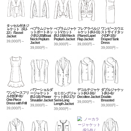
タッセル付きジ
ぺプラムジャケ
ぺプラムジャケ
フレアラペルジ
ワンピースウエ
ャケット（RJ-
ットボートネッ
ットVカット
ャケット(RJ-11)
ストサイドタッ
22）/Tassel
ク(RJ-20)/Boat
(RJ-19)/V-Neck
/ Flared Lapel
ク(OP-10) /
Jacket
Neck Peplum
Peplum Jacket
Flap Jacket
Draped Tank
39,000円～
Jacket
Dress
39,000円～
39,000円～
39,000円～
39,000円～
パワーショルダ
デコルテジャケ
ダブルジャケッ
ワンピースフリ
セミロングジャ
ージャケット
ット(RJ-16) /
ト(RJ-4) /
ル付(OP-9) /
ケット(RJ-17) /
(RJ-18) / Power
Decoltee Jacket
Double-
One-Piece
Semi-Long
Shoulder Jacket
Breasted
39,000円～
Dress with Frill
Length Jacket
39,000円～
39,000円～
39,000円～
39,000円～