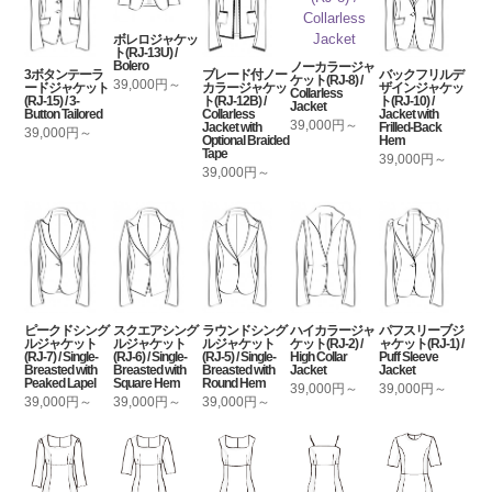
ボレロジャケッ
ト(RJ-13U) /
Bolero
ノーカラージャ
3ボタンテーラ
ブレード付ノー
バックフリルデ
ケット(RJ-8) /
39,000円～
ードジャケット
カラージャケッ
ザインジャケッ
Collarless
(RJ-15) / 3-
ト(RJ-12B) /
ト(RJ-10) /
Jacket
Button Tailored
Collarless
Jacket with
39,000円～
Jacket with
Frilled-Back
39,000円～
Optional Braided
Hem
Tape
39,000円～
39,000円～
ピークドシング
スクエアシング
ラウンドシング
ハイカラージャ
パフスリーブジ
ルジャケット
ルジャケット
ルジャケット
ケット(RJ-2) /
ャケット(RJ-1) /
(RJ-7) / Single-
(RJ-6) / Single-
(RJ-5) / Single-
High Collar
Puff Sleeve
Breasted with
Breasted with
Breasted with
Jacket
Jacket
Peaked Lapel
Square Hem
Round Hem
39,000円～
39,000円～
39,000円～
39,000円～
39,000円～