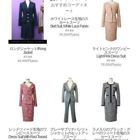
ホワイトレース生地のス
カートスーツ
Skirt Suit, White Lace Fabric
通常価格
78,000円
(税別)
ロングジャケット/Rong
ライトピンクのワンピー
Jacket
ススーツ
Light Pink Dress Suit
通常価格
49,000円
通常価格
(税別)
78,000円
(税別)
レッドツィード生地のワ
グレーサブリナパンツｘ
ラメ入りのブラック・グ
ンピーススーツ
ジャケットのセットアッ
レーのツィード生地のス
Dress Suit With Red Tweed
プスーツ
カートスーツ