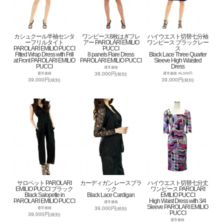
カシュクール半袖センタ
ワンピース8枚はぎフレ
ハイウエスト切替七分袖
ーフリルタイト
アー PAROLARI EMILIO
ワンピース ブラックレー
PAROLARI EMILIO PUCCI
PUCCI
ス
Fitted Wrap Dress with Frill
8 panels Flare Dress
Black Lace Three Quarter
at Front PAROLARI EMILIO
PAROLARI EMILIO PUCCI
Sleeve High Waisted
PUCCI
Dress
通常価格
39,000円
通常価格
通常価格 45,000円
(税別)
39,000円
39,000円
(税別)
(税別)
サロペット PAROLARI
カーディガン レースブラ
ハイウエスト切替七分丈
EMILIO PUCCI ブラック
ック
ワンピース PAROLARI
Black Salopette in
Black Lace Cardigan
EMILIO PUCCI
PAROLARI EMILIO PUCCI
High Waist Dress with 3/4
通常価格
Sleeve PAROLARI EMILIO
39,000円
通常価格
(税別)
PUCCI
39,000円
(税別)
通常価格