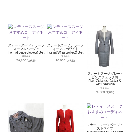
スカートスーツ カラーフ
スカートスーツ カラーフ
ォーマルベージュ
ォーマルホワイト
Formal Beige Jacket & Skirt
Formal White Jacket & Skirt
通常価格
通常価格
78,000円
78,000円
(税別)
(税別)
スカートスーツ グレー×
ピンク チェック柄
Plaid Collarless Jacket &
Skirt Ensemble
通常価格
78,000円
(税別)
スカートスーツ ベージュ
ストライプ
White Striped Jacket & Skirt