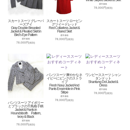
通常価格
78,000円
(税別)
スカートスーツ グレーバ
スカートスーツ ロービン
ーズアイ
グツイードレッド
Gray Double Breasted
Red Collarless Jacket &
Jacket & Pleated Skirt in
Flared Skirt
Bird’s Eye Pattern
通常価格
78,000円
通常価格
(税別)
78,000円
(税別)
パンツスーツ 爽やかなネ
ワンピーススーツ シャン
イビーにピンクのストラ
タンドット
イプ
Shantung Dot Jacket &
Fresh Navy Jacket And
Dress
Pants Ensemble in Pink
通常価格
Stripe
78,000円
(税別)
通常価格
78,000円
(税別)
パンツスーツ アイボリー
とブラックの千鳥格子柄
Jacket & Pants in
Houndstooth Pattern,
Ivory & Black
通常価格
78,000円
(税別)