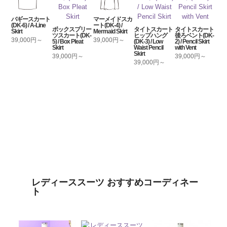
バギースカート
マーメイドスカ
(DK-6) / A-Line
ート(DK-4) /
ボックスプリー
タイトスカート
タイトスカート
Skirt
Mermaid Skirt
ツスカート(DK-
ヒップハング
後ろベント(DK-
39,000円～
39,000円～
5) / Box Pleat
(DK-3) / Low
2) / Pencil Skirt
Skirt
Waist Pencil
with Vent
Skirt
39,000円～
39,000円～
39,000円～
レディーススーツ おすすめコーディネー
ト