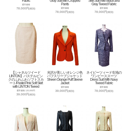
Fabric
Gray Suit with Cropped
Skirt Suit With Black and
Pants
Gray Tweed Fabric
通常価格
78,000円
通常価格
通常価格
(税別)
78,000円
78,000円
(税別)
(税別)
【シャネルツイード
光沢が美しいオレンジ色
ネイビーツィード生地の
LINTON】パステルピン
パフスリーブジャケット
ワンピーススーツ
クのふわふわソフトスカ
Sheen Orange Puff Sleeve
Dress Suit With Navy
ート/Pastel Pink Soft Skirt
Jacket
Tweed Fabric
with LINTON Tweed
通常価格
通常価格
39,000円
78,000円
通常価格 120,000円
(税別)
(税別)
39,000円
(税別)