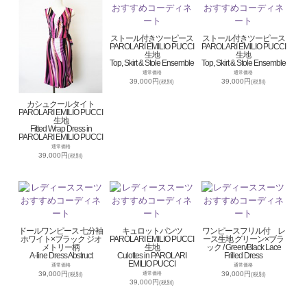
ストール付きツーピース
ストール付きツーピース
PAROLARI EMILIO PUCCI
PAROLARI EMILIO PUCCI
生地
生地
Top, Skirt & Stole Ensemble
Top, Skirt & Stole Ensemble
通常価格
通常価格
39,000円
39,000円
(税別)
(税別)
カシュクールタイト
PAROLARI EMILIO PUCCI
生地
Fitted Wrap Dress in
PAROLARI EMILIO PUCCI
通常価格
39,000円
(税別)
ドールワンピース 七分袖
キュロットパンツ
ワンピースフリル付 レ
ホワイト×ブラック ジオ
PAROLARI EMILIO PUCCI
ース生地 グリーン×ブラ
メトリー柄
生地
ック / Green/Black Lace
A-line Dress Abstruct
Culottes in PAROLARI
Frilled Dress
EMILIO PUCCI
通常価格
通常価格
39,000円
39,000円
通常価格
(税別)
(税別)
39,000円
(税別)