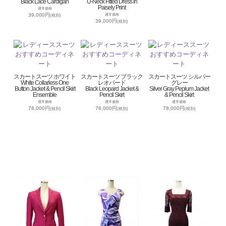
Black Lace Cardigan
U-Neck Fitted Dress in
Paisely Print
通常価格
39,000円
通常価格
(税別)
39,000円
(税別)
スカートスーツ ホワイト
スカートスーツ ブラック
スカートスーツ シルバー
White Collarless One
レオパード
グレー
Button Jacket & Pencil Skirt
Black Leopard Jacket &
Silver Gray Peplum Jacket
Ensemble
Pencil Skirt
& Pencil Skirt
通常価格
通常価格
通常価格
78,000円
78,000円
78,000円
(税別)
(税別)
(税別)