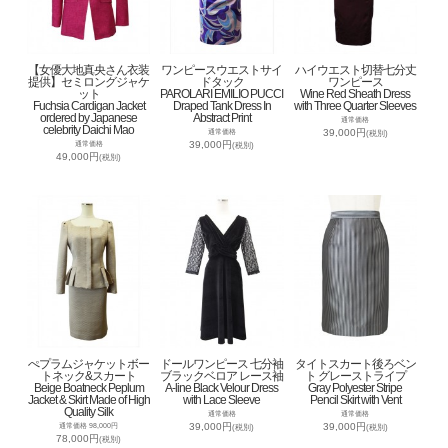
【女優大地真央さん衣装
ワンピースウエストサイ
ハイウエスト切替七分丈
提供】セミロングジャケ
ドタック
ワンピース
ット
PAROLARI EMILIO PUCCI
Wine Red Sheath Dress
Fuchsia Cardigan Jacket
Draped Tank Dress In
with Three Quarter Sleeves
ordered by Japanese
Abstract Print
通常価格
celebrity Daichi Mao
39,000円
通常価格
(税別)
39,000円
通常価格
(税別)
49,000円
(税別)
ぺプラムジャケットボー
ドールワンピース 七分袖
タイトスカート後ろベン
トネック&スカート
ブラックベロア レース袖
ト グレーストライプ
Beige Boatneck Peplum
A-line Black Velour Dress
Gray Polyester Stripe
Jacket & Skirt Made of High
with Lace Sleeve
Pencil Skirt with Vent
Quality Silk
通常価格
通常価格
39,000円
39,000円
通常価格 98,000円
(税別)
(税別)
78,000円
(税別)