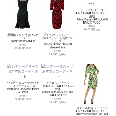
ドールワンピース
PAROLARI EMILIO PUCCI
生地
A-line Dress in PAROLARI
EMILIO PUCCI
通常価格
39,000円
(税別)
黒織柄フリル付きワンピ
ブラック×レッドドット
ース
模様プリント7分袖ワン
Black Dress With Frill
ピース
Red dot print on black,3/4
通常価格
sleeve dress
39,000円
(税別)
通常価格
39,000円
(税別)
ワンピーススーツ ホワイ
ドールワンピース
ト&ブラックレース
PAROLARI EMILIO PUCCI
White and Blacklace Jacket
生地
& Dress
A-line Dress in PAROLARI
EMILIO PUCCI
通常価格
78,000円
通常価格
(税別)
39,000円
(税別)
ストール付きツーピース
PAROLARI EMILIO PUCCI
3 items ensemble: Top, skirt