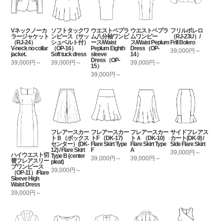
Vネックノーカ
ソフトタックワ
ウエストペプラ
ウエストペプラ
フリルボレロ
ラージャケット
ンピース（サッ
ム八分袖ワンピ
ムワンピー
（RJ-23U）/
（RJ-24）
シュベルト付）
ース/Waist
ス/Waist Peplum
Frill Bolero
V-neck no collar
（OP-16）
Peplum Eighth
Dress（OP-
39,000円～
jacket.
Soft tuck dress
sleeve
14）
Dress（OP-
39,000円～
39,000円～
39,000円～
15）
39,000円～
フレアースカー
フレアースカー
フレアースカー
サイドフレアス
トＢ（ボックス
トF （DK-17)
トＡ （DK-10)
カート(DK-9) /
センター）(DK-
Flare Skirt Type
Flare Skirt Type
Side Flare Skirt
12) / Flare Skirt
F
A
39,000円～
ハイウエスト切
Type B (center
39,000円～
39,000円～
替フレアスリー
pleat)
ブワンピース
39,000円～
（OP-11）/Flare
Sleeve High
Waist Dress
39,000円～