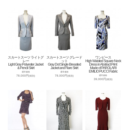
スカートスーツ ライトグ
スカートスーツ グレード
ワンピース
レー
ット
High Waisted Square Neck
Light Gray Polyester Jacket
Gray Dot Single Breasted
Dress in Abstract Print
& Pencil Skirt
Jacket and Flare Skirt
Made of PAROLARI
EMILIO PUCCI Fabric
通常価格
通常価格
78,000円
78,000円
通常価格
(税別)
(税別)
39,000円
(税別)