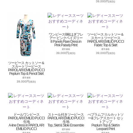
39,000円
(税別)
ワンピース8枚はぎフレ
ツーピース カットソー＆
アー ピンクペイズリー
スカートツーピース
8 Panels Flare Dress in
PAROLARI EMILIO PUCCI
Pink Paisely Print
Fabric Top & Skirt
通常価格
通常価格
39,000円
39,000円
(税別)
(税別)
ツーピース カットソー＆
スカートツーピース
PAROLARI EMILIO PUCCI
Peplum Top & Pencil Skirt
通常価格
39,000円
(税別)
ドールワンピース
ストール付きツーピース
ぺプラムフリルカットソ
PAROLARI EMILIO PUCCI
PAROLARI EMILIO PUCCI
ー&フレアスカート セッ
生地
生地
トアップ
A-line Dress in PAROLARI
Top, Skirt & Stole Ensemble
Peplum Top & Skirt in
EMILIO PUCCI
Leopard Print
通常価格
通常価格
通常価格