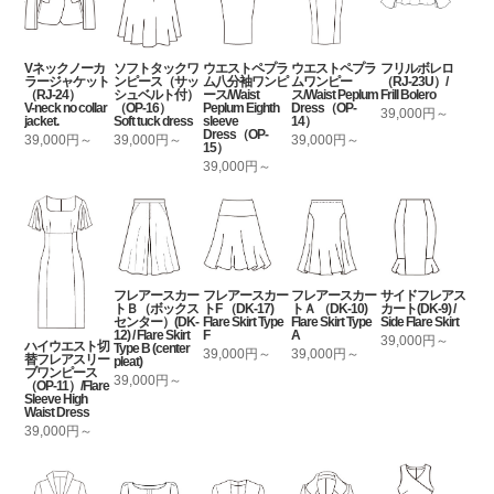
Vネックノーカ
ソフトタックワ
ウエストペプラ
ウエストペプラ
フリルボレロ
ラージャケット
ンピース（サッ
ム八分袖ワンピ
ムワンピー
（RJ-23U）/
（RJ-24）
シュベルト付）
ース/Waist
ス/Waist Peplum
Frill Bolero
V-neck no collar
（OP-16）
Peplum Eighth
Dress（OP-
39,000円～
jacket.
Soft tuck dress
sleeve
14）
Dress（OP-
39,000円～
39,000円～
39,000円～
15）
39,000円～
フレアースカー
フレアースカー
フレアースカー
サイドフレアス
トＢ（ボックス
トF （DK-17)
トＡ （DK-10)
カート(DK-9) /
センター）(DK-
Flare Skirt Type
Flare Skirt Type
Side Flare Skirt
12) / Flare Skirt
F
A
39,000円～
ハイウエスト切
Type B (center
39,000円～
39,000円～
替フレアスリー
pleat)
ブワンピース
39,000円～
（OP-11）/Flare
Sleeve High
Waist Dress
39,000円～