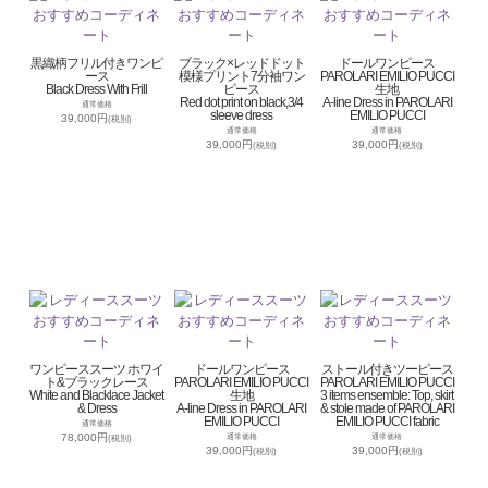
黒織柄フリル付きワンピ
ブラック×レッドドット
ドールワンピース
ース
模様プリント7分袖ワン
PAROLARI EMILIO PUCCI
Black Dress With Frill
ピース
生地
Red dot print on black,3/4
A-line Dress in PAROLARI
通常価格
sleeve dress
EMILIO PUCCI
39,000円
(税別)
通常価格
通常価格
39,000円
39,000円
(税別)
(税別)
ワンピーススーツ ホワイ
ドールワンピース
ストール付きツーピース
ト&ブラックレース
PAROLARI EMILIO PUCCI
PAROLARI EMILIO PUCCI
White and Blacklace Jacket
生地
3 items ensemble: Top, skirt
& Dress
A-line Dress in PAROLARI
& stole made of PAROLARI
EMILIO PUCCI
EMILIO PUCCI fabric
通常価格
78,000円
通常価格
通常価格
(税別)
39,000円
39,000円
(税別)
(税別)