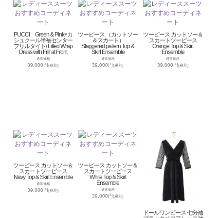
PUCCI Green & PInk×カ
ツーピース （カットソー
ツーピース カットソー＆
シュクール半袖センター
＆スカート）
スカートツーピース
フリルタイト/ Fitted Wrap
Staggered pattern Top &
Orange Top & Skirt
Dress with Frill at Front
Skirt Ensemble
Ensemble
通常価格
通常価格
通常価格
39,000円
39,000円
39,000円
(税別)
(税別)
(税別)
ツーピース カットソー＆
ツーピース カットソー＆
スカートツーピース
スカートツーピース
Navy Top & Skirt Ensemble
White Top & Skirt
Ensemble
通常価格
39,000円
通常価格
(税別)
39,000円
(税別)
ドールワンピース 七分袖