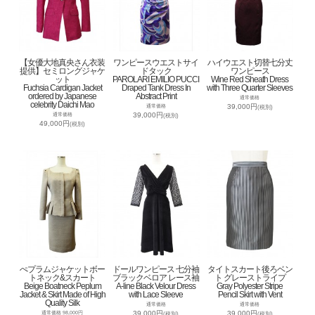
【女優大地真央さん衣装
ワンピースウエストサイ
ハイウエスト切替七分丈
提供】セミロングジャケ
ドタック
ワンピース
ット
PAROLARI EMILIO PUCCI
Wine Red Sheath Dress
Fuchsia Cardigan Jacket
Draped Tank Dress In
with Three Quarter Sleeves
ordered by Japanese
Abstract Print
通常価格
celebrity Daichi Mao
39,000円
通常価格
(税別)
39,000円
通常価格
(税別)
49,000円
(税別)
ぺプラムジャケットボー
ドールワンピース 七分袖
タイトスカート後ろベン
トネック&スカート
ブラックベロア レース袖
ト グレーストライプ
Beige Boatneck Peplum
A-line Black Velour Dress
Gray Polyester Stripe
Jacket & Skirt Made of High
with Lace Sleeve
Pencil Skirt with Vent
Quality Silk
通常価格
通常価格
39,000円
39,000円
通常価格 98,000円
(税別)
(税別)