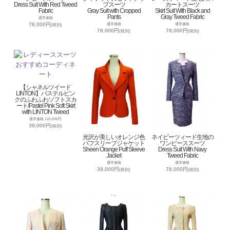
Dress Suit With Red Tweed
プスーツ
カートスーツ
Fabric
Gray Suit with Cropped
Skirt Suit With Black and
Pants
Gray Tweed Fabric
通常価格
78,000円
通常価格
通常価格
(税別)
78,000円
78,000円
(税別)
(税別)
【シャネルツイード
LINTON】パステルピン
クのふわふわソフトスカ
ート/Pastel Pink Soft Skirt
with LINTON Tweed
通常価格 120,000円
39,000円
(税別)
光沢が美しいオレンジ色
ネイビーツィード生地の
パフスリーブジャケット
ワンピーススーツ
Sheen Orange Puff Sleeve
Dress Suit With Navy
Jacket
Tweed Fabric
通常価格
通常価格
39,000円
78,000円
(税別)
(税別)