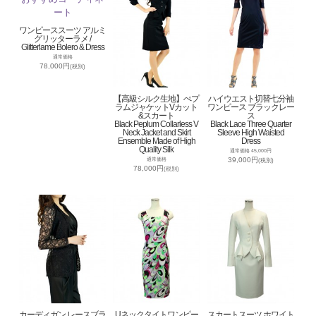
ワンピーススーツ アルミ
グリッターラメ /
Glitterlame Bolero & Dress
通常価格
78,000円
(税別)
【高級シルク生地】ぺプ
ハイウエスト切替七分袖
ラムジャケットVカット
ワンピース ブラックレー
&スカート
ス
Black Peplum Collarless V
Black Lace Three Quarter
Neck Jacket and Skirt
Sleeve High Waisted
Ensemble Made of High
Dress
Quality Silk
通常価格 45,000円
39,000円
通常価格
(税別)
78,000円
(税別)
カーディガン レースブラ
Uネックタイトワンピー
スカートスーツ ホワイト