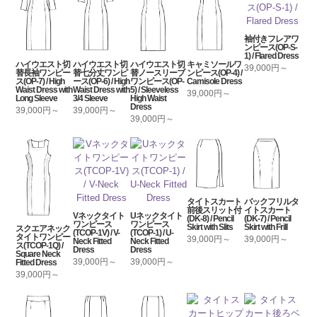
袖付きフレアワ
ンピース(OP-S-
1) / Flared Dress
ハイウエスト切
ハイウエスト切
ハイウエスト切
キャミソールワ
39,000円～
替長袖ワンピー
替七分丈ワンピ
替ノースリーブ
ンピース(OP-4) /
ス(OP-7) / High
ース(OP-6) / High
ワンピース(OP-
Camisole Dress
Waist Dress with
Waist Dress with
5) / Sleeveless
39,000円～
Long Sleeve
3/4 Sleeve
High Waist
Dress
39,000円～
39,000円～
39,000円～
タイトスカート
バックフリルタ
前後スリット付
イトスカート
Vネックタイト
Uネックタイト
(DK-8) / Pencil
(DK-7) / Pencil
ワンピース
ワンピース
Skirt with Slits
Skirt with Frill
スクエアネック
(TCOP-1V) / V-
(TCOP-1) / U-
タイトワンピー
39,000円～
39,000円～
Neck Fitted
Neck Fitted
ス(TCOP-1Q) /
Dress
Dress
Square Neck
39,000円～
39,000円～
Fitted Dress
39,000円～