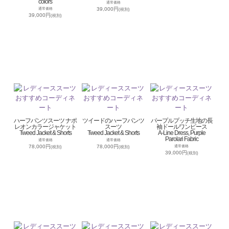
colors
通常価格
39,000円
通常価格
(税別)
39,000円
(税別)
ハーフパンツスーツ ナポ
ツイードのハーフパンツ
パープルプッチ生地の長
レオンカラージャケット
スーツ
袖ドールワンピース
Tweed Jacket & Shorts
Tweed Jacket & Shorts
A-Line Dress, Purple
Parolari Fabric
通常価格
通常価格
78,000円
78,000円
通常価格
(税別)
(税別)
39,000円
(税別)