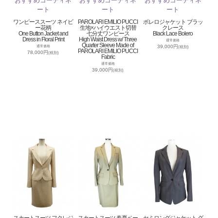
ワンピーススーツ ネイビ
PAROLARI EMILIO PUCCI
ボレロジャケット ブラッ
ー花柄
生地×ハイウエスト切替
クレース
One Button Jacket and
七分丈ワンピース
Black Lace Bolero
Dress in Floral Print
High Waist Dress w/ Three
通常価格
Quarter Sleeve Made of
39,000円
通常価格
(税別)
PAROLARI EMILIO PUCCI
78,000円
(税別)
Fabric
通常価格
39,000円
(税別)
スカートスーツ フクレジ
スカートスーツ 春夏ベー
セミロングジャケット グ