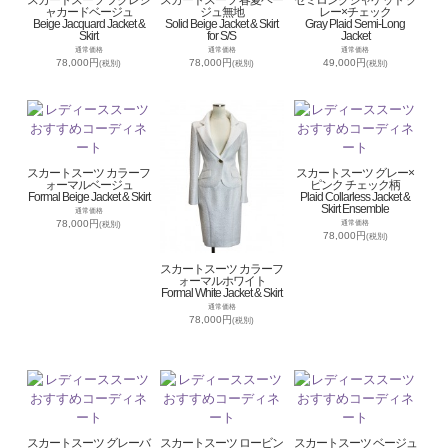
ャカードベージュ
ジュ無地
レー×チェック
Beige Jacquard Jacket &
Solid Beige Jacket & Skirt
Gray Plaid Semi-Long
Skirt
for S/S
Jacket
通常価格
通常価格
通常価格
78,000円
78,000円
49,000円
(税別)
(税別)
(税別)
スカートスーツ カラーフ
スカートスーツ グレー×
ォーマルベージュ
ピンク チェック柄
Formal Beige Jacket & Skirt
Plaid Collarless Jacket &
Skirt Ensemble
通常価格
78,000円
通常価格
(税別)
78,000円
(税別)
スカートスーツ カラーフ
ォーマルホワイト
Formal White Jacket & Skirt
通常価格
78,000円
(税別)
スカートスーツ グレーバ
スカートスーツ ロービン
スカートスーツ ベージュ