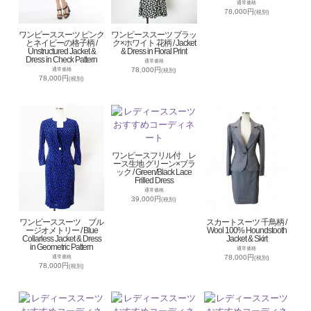
通常価格
78,000円
(税別)
ワンピーススーツ ピンク
ワンピーススーツ ブラッ
とネイビーの格子柄 /
ク×ホワイト 花柄 / Jacket
Unstructured Jacket &
& Dress in Floral Print
Dress in Check Pattern
通常価格
78,000円
通常価格
(税別)
78,000円
(税別)
ワンピースフリル付 レ
ース生地 グリーン×ブラ
ック / Green/Black Lace
Frilled Dress
通常価格
39,000円
(税別)
ワンピーススーツ ブル
スカートスーツ 千鳥柄 /
ージオメトリー / Blue
Wool 100% Houndstooth
Collarless Jacket & Dress
Jacket & Skirt
in Geometric Pattern
通常価格
78,000円
通常価格
(税別)
78,000円
(税別)