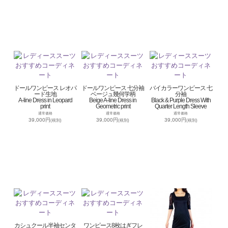
ドールワンピース レオパ
ドールワンピース 七分袖
バイカラーワンピース 七
ード生地
ベージュ幾何学柄
分袖
A-line Dress in Leopard
Beige A-line Dress in
Black & Purple Dress With
print
Geometric print
Quarter Length Sleeve
通常価格
通常価格
通常価格
39,000円
39,000円
39,000円
(税別)
(税別)
(税別)
カシュクール半袖センタ
ワンピース8枚はぎフレ