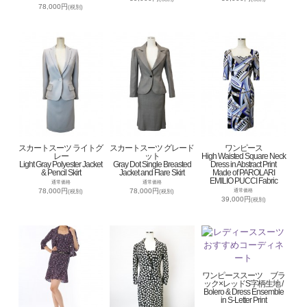
78,000円
(税別)
スカートスーツ ライトグ
スカートスーツ グレード
ワンピース
レー
ット
High Waisted Square Neck
Light Gray Polyester Jacket
Gray Dot Single Breasted
Dress in Abstract Print
& Pencil Skirt
Jacket and Flare Skirt
Made of PAROLARI
EMILIO PUCCI Fabric
通常価格
通常価格
78,000円
78,000円
通常価格
(税別)
(税別)
39,000円
(税別)
ワンピーススーツ ブラ
ック×レッドS字柄生地 /
Bolero & Dress Ensemble
in S-Letter Print