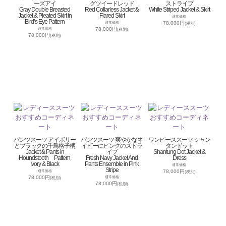
ーズアイ
グツイードレッド
ストライプ
Gray Double Breasted
Red Collarless Jacket &
White Striped Jacket & Skirt
Jacket & Pleated Skirt in
Flared Skirt
通常価格
Bird’s Eye Pattern
78,000円
通常価格
(税別)
78,000円
通常価格
(税別)
78,000円
(税別)
パンツスーツ アイボリー
パンツスーツ 爽やかなネ
ワンピーススーツ シャン
とブラックの千鳥格子柄
イビーにピンクのストラ
タンドット
Jacket & Pants in
イプ
Shantung Dot Jacket &
Houndstooth Pattern,
Fresh Navy Jacket And
Dress
Ivory & Black
Pants Ensemble in Pink
通常価格
Stripe
78,000円
通常価格
(税別)
78,000円
通常価格
(税別)
78,000円
(税別)