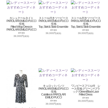
カシュクールタイト
ストール付きツーピース
ストール付きツーピース
PAROLARI EMILIO PUCCI
PAROLARI EMILIO PUCCI
PAROLARI EMILIO PUCCI
生地
生地
生地
Fitted Wrap Dress in
Top, Skirt & Stole Ensemble
Top, Skirt & Stole Ensemble
PAROLARI EMILIO PUCCI
通常価格
通常価格
39,000円
39,000円
通常価格
(税別)
(税別)
39,000円
(税別)
キュロットパンツ
ワンピースフリル付 レ
PAROLARI EMILIO PUCCI
ース生地 グリーン×ブラ
生地
ック / Green/Black Lace
Culottes in PAROLARI
Frilled Dress
EMILIO PUCCI
通常価格
39,000円
通常価格
(税別)
39,000円
(税別)