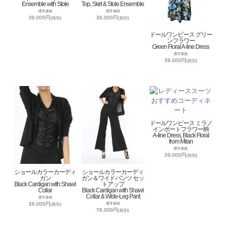
Ensemble with Stole
Top, Skirt & Stole Ensemble
通常価格
通常価格
39,000円
39,000円
(税別)
(税別)
ドールワンピース グリー
ンフラワー
Green Floral A-line Dress
通常価格
39,000円
(税別)
ドールワンピース ミラノ
インポートフラワー柄
A-line Dress, Black Floral
from Milan
通常価格
39,000円
(税別)
ショールカラーカーディ
ショールカラーカーディ
ガン
ガン＆ワイドパンツ セッ
Black Cardigan with Shawl
トアップ
Collar
Black Cardigan with Shawl
Collar & Wide-Leg Pant
通常価格
39,000円
通常価格
(税別)
78,000円
(税別)