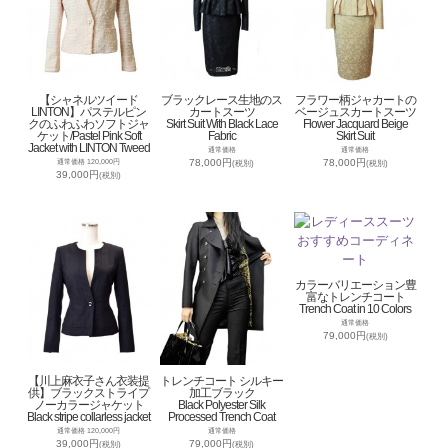
【シャネルツイード
ブラックレース生地のス
フラワー柄ジャカートの
LINTON】パステルピン
カートスーツ
ベージュスカートスーツ
クのふわふわソフトジャ
Skirt Suit With Black Lace
Flower Jacquard Beige
ケット/Pastel Pink Soft
Fabric
Skirt Suit
Jacket with LINTON Tweed
通常価格
通常価格
78,000円
78,000円
通常価格 120,000円
(税別)
(税別)
39,000円
(税別)
カラーバリエーション豊
富なトレンチコート
Trench Coat in 10 Colors
通常価格
79,000円
(税別)
【川上麻衣子さん衣装提
トレンチコート シルキー
供】ブラックストライプ
加工ブラック
ノーカラージャケット
Black Polyester Silk
Black stripe collarless jacket
Processed Trench Coat
通常価格 120,000円
通常価格
39,000円
79,000円
(税別)
(税別)