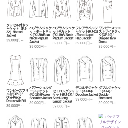
タッセル付きジ
ぺプラムジャケ
ぺプラムジャケ
フレアラペルジ
ワンピースウエ
ャケット（RJ-
ットボートネッ
ットVカット
ャケット(RJ-11)
ストサイドタッ
22）/Tassel
ク(RJ-20)/Boat
(RJ-19)/V-Neck
/ Flared Lapel
ク(OP-10) /
Jacket
Neck Peplum
Peplum Jacket
Flap Jacket
Draped Tank
39,000円～
Jacket
Dress
39,000円～
39,000円～
39,000円～
39,000円～
パワーショルダ
デコルテジャケ
ダブルジャケッ
ワンピースフリ
セミロングジャ
ージャケット
ット(RJ-16) /
ト(RJ-4) /
ル付(OP-9) /
ケット(RJ-17) /
(RJ-18) / Power
Decoltee Jacket
Double-
One-Piece
Semi-Long
Shoulder Jacket
Breasted
39,000円～
Dress with Frill
Length Jacket
39,000円～
39,000円～
39,000円～
39,000円～