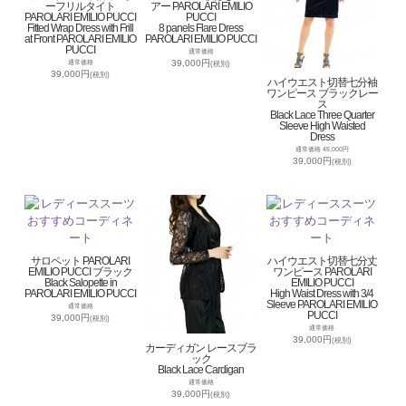
ーフリルタイト
アー PAROLARI EMILIO
PAROLARI EMILIO PUCCI
PUCCI
Fitted Wrap Dress with Frill
8 panels Flare Dress
at Front PAROLARI EMILIO
PAROLARI EMILIO PUCCI
PUCCI
通常価格
39,000円
通常価格
(税別)
39,000円
(税別)
ハイウエスト切替七分袖
ワンピース ブラックレー
ス
Black Lace Three Quarter
Sleeve High Waisted
Dress
通常価格 45,000円
39,000円
(税別)
サロペット PAROLARI
ハイウエスト切替七分丈
EMILIO PUCCI ブラック
ワンピース PAROLARI
Black Salopette in
EMILIO PUCCI
PAROLARI EMILIO PUCCI
High Waist Dress with 3/4
Sleeve PAROLARI EMILIO
通常価格
PUCCI
39,000円
(税別)
通常価格
39,000円
(税別)
カーディガン レースブラ
ック
Black Lace Cardigan
通常価格
39,000円
(税別)