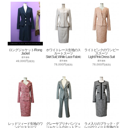
ロングジャケット/Rong
ホワイトレース生地のス
ライトピンクのワンピー
Jacket
カートスーツ
ススーツ
Skirt Suit, White Lace Fabric
Light Pink Dress Suit
通常価格
49,000円
通常価格
通常価格
(税別)
78,000円
78,000円
(税別)
(税別)
レッドツィード生地のワ
グレーサブリナパンツｘ
ラメ入りのブラック・グ
ンピーススーツ
ジャケットのセットアッ
レーのツィード生地のス