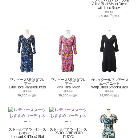
ブラックベロア レース袖
A-line Black Velour Dress
with Lace Sleeve
通常価格
39,000円
(税別)
ワンピース8枚はぎフレ
ワンピース8枚はぎフレ
カシュクールフレアー ス
アー
アー
ムースニット
Blue Floral Paneled Dress
Pink Floral Nylon
Wrap Dress Smooth Black
通常価格
通常価格
通常価格
39,000円
39,000円
39,000円
(税別)
(税別)
(税別)
ストール付きツーピース
ストール付きツーピース
レオパード
PAROLARI EMIRIO
Leopard Knit Top & Skirt
PUCCI