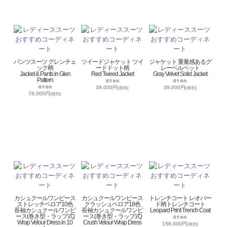
パンツスーツ グレンチェ
ツイードジャケット ツイ
ジャケット 重量感あるグ
ック柄
ードドット柄
レーベルベット
Jacket & Pants in Glen
Red Tweed Jacket
Gray Velvet Solid Jacket
Pattern
通常価格
通常価格
39,000円
39,000円
通常価格
(税別)
(税別)
78,000円
(税別)
カシュクールワンピース
カシュクールワンピース
トレンチコート レオパー
ストレッチベロア10色
クラッシュベロア18色
ド柄トレンチコート
長袖カシュクールワンピ
長袖カシュクールワンピ
Leopard Print Trench Coat
ース(巻き型・ラップ式)
ース(巻き型・ラップ式)
通常価格
Wrap Velour Dress in 10
Crush Velour Wrap Dress
158,000円
(税別)