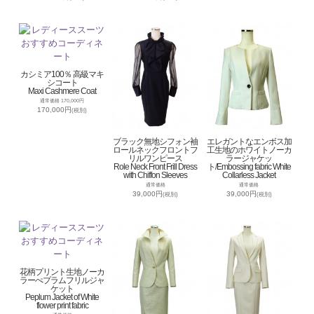
カシミア100％ 高級マキ
シコート
Maxi Cashmere Coat
通常価格 170,000円
170,000円
(税別)
ブラック無地シフォン袖
エレガントなエンボス加
ロールネックフロントフ
工生地のホワイトノーカ
リルワンピース
ラージャケッ
Role Neck Front Frill Dress
ト/Embossing fabric White
with Chiffon Sleeves
Collarless Jacket
通常価格
通常価格
39,000円
39,000円
(税別)
(税別)
花柄プリント生地ノーカ
ラーぺプラムフリルジャ
ケット
Peplum Jacket of White
flower print fabric