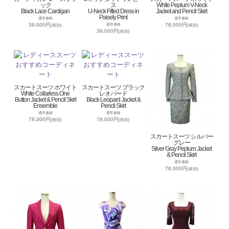
ック
ス
White Peplum V-Neck
Black Lace Cardigan
U-Neck Fitted Dress in
Jacket and Pencil Skirt
Paisely Print
通常価格
通常価格
39,000円
78,000円
通常価格
(税別)
(税別)
39,000円
(税別)
スカートスーツ ホワイト
スカートスーツ ブラック
White Collarless One
レオパード
Button Jacket & Pencil Skirt
Black Leopard Jacket &
Ensemble
Pencil Skirt
通常価格
通常価格
78,000円
78,000円
(税別)
(税別)
スカートスーツ シルバー
グレー
Silver Gray Peplum Jacket
& Pencil Skirt
通常価格
78,000円
(税別)