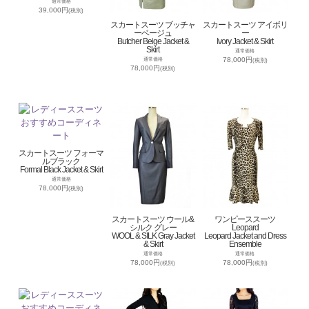
通常価格
39,000円
(税別)
スカートスーツ ブッチャ
スカートスーツ アイボリ
ーベージュ
ー
Butcher Beige Jacket &
Ivory Jacket & Skirt
Skirt
通常価格
78,000円
通常価格
(税別)
78,000円
(税別)
スカートスーツ フォーマ
ルブラック
Formal Black Jacket & Skirt
通常価格
78,000円
(税別)
スカートスーツ ウール&
ワンピーススーツ
シルク グレー
Leopard
WOOL & SILK Gray Jacket
Leopard Jacket and Dress
& Skirt
Ensemble
通常価格
通常価格
78,000円
78,000円
(税別)
(税別)