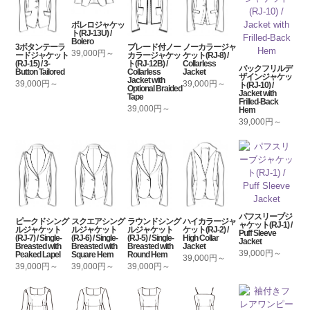
ボレロジャケッ
ト(RJ-13U) /
Bolero
3ボタンテーラ
ブレード付ノー
ノーカラージャ
39,000円～
ードジャケット
カラージャケッ
ケット(RJ-8) /
(RJ-15) / 3-
ト(RJ-12B) /
Collarless
バックフリルデ
Button Tailored
Collarless
Jacket
ザインジャケッ
Jacket with
39,000円～
39,000円～
ト(RJ-10) /
Optional Braided
Jacket with
Tape
Frilled-Back
39,000円～
Hem
39,000円～
パフスリーブジ
ピークドシング
スクエアシング
ラウンドシング
ハイカラージャ
ャケット(RJ-1) /
ルジャケット
ルジャケット
ルジャケット
ケット(RJ-2) /
Puff Sleeve
(RJ-7) / Single-
(RJ-6) / Single-
(RJ-5) / Single-
High Collar
Jacket
Breasted with
Breasted with
Breasted with
Jacket
39,000円～
Peaked Lapel
Square Hem
Round Hem
39,000円～
39,000円～
39,000円～
39,000円～