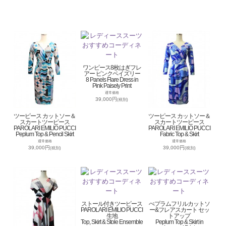
ワンピース8枚はぎフレ
アー ピンクペイズリー
8 Panels Flare Dress in
Pink Paisely Print
通常価格
39,000円
(税別)
ツーピース カットソー＆
ツーピース カットソー＆
スカートツーピース
スカートツーピース
PAROLARI EMILIO PUCCI
PAROLARI EMILIO PUCCI
Peplum Top & Pencil Skirt
Fabric Top & Skirt
通常価格
通常価格
39,000円
39,000円
(税別)
(税別)
ストール付きツーピース
ぺプラムフリルカットソ
PAROLARI EMILIO PUCCI
ー&フレアスカート セッ
生地
トアップ
Top, Skirt & Stole Ensemble
Peplum Top & Skirt in