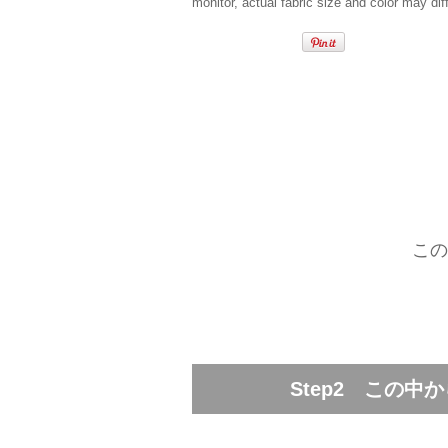
monitor, actual fabric size and color may diff
この
Step2 この