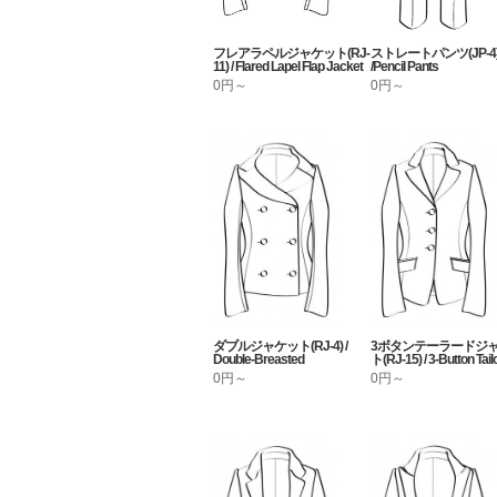
フレアラペルジャケット(RJ-
ストレートパンツ(JP-4
11) / Flared Lapel Flap Jacket
/Pencil Pants
0円～
0円～
ダブルジャケット(RJ-4) /
3ボタンテーラードジ
Double-Breasted
ト(RJ-15) / 3-Button Tail
0円～
0円～