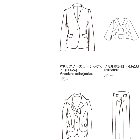
Vネックノーカラージャケッ
フリルボレロ（RJ-23U
ト（RJ-24）
Frill Bolero
V-neck no collar jacket.
0円～
0円～