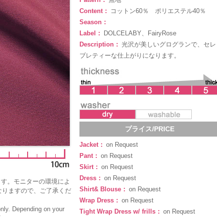
Content：
コットン60％ ポリエステル40％
Season：
Label：
DOLCELABY、FairyRose
Description：
光沢が美しいグログランで、セレ
ブレティーな仕上がりになります。
プライス/PRICE
Jacket：
on Request
Pant：
on Request
Skirt：
on Request
Dress：
on Request
ます。モニターの環境によ
Shirt& Blouse：
on Request
なりますので、ご了承くだ
Wrap Dress：
on Request
only. Depending on your
Tight Wrap Dress w/ frills：
on Request