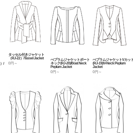
タッセル付きジャケット
（RJ-22）/Tassel Jacket
ぺプラムジャケットボート
ぺプラムジャケットVカッ
ネック(RJ-20)/Boat Neck
(RJ-19)/V-Neck Peplum
0円～
）/
Peplum Jacket
Jacket
0円～
0円～