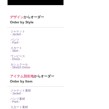
デザイン
からオーダー
Order by Style
ジャケット
- Jacket -
パンツ
- Pant -
スカート
- Skirt -
ワンピース
- Dress -
カシュクール
- Stretch Dress-
アイテム別生地
からオーダー
Order by Item
ジャケット素材
- Jacket -
パンツ素材
- Pant -
スカート素材