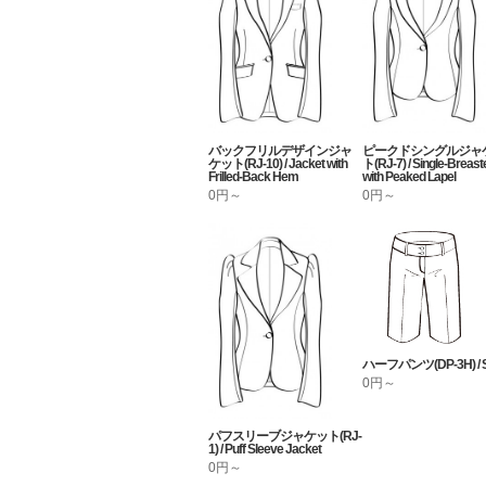
バックフリルデザインジャ
ピークドシングルジャ
ケット(RJ-10) / Jacket with
ト(RJ-7) / Single-Breast
Frilled-Back Hem
with Peaked Lapel
0円～
0円～
ハーフパンツ(DP-3H) / S
0円～
パフスリーブジャケット(RJ-
1) / Puff Sleeve Jacket
0円～