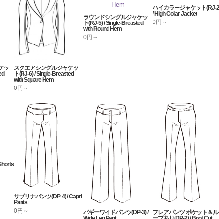
ハイカラージャケット(RJ-2
/ High Collar Jacket
ラウンドシングルジャケッ
0円～
ト(RJ-5) / Single-Breasted
with Round Hem
0円～
ケッ
スクエアシングルジャケッ
ed
ト(RJ-6) / Single-Breasted
with Square Hem
0円～
horts
サブリナパンツ(DP-4) / Capri
Pants
0円～
バギーワイドパンツ(DP-3) /
フレアパンツ ポケット＆ル
Wide Leg Pant
ープあり(DP-2) / Boot Cut