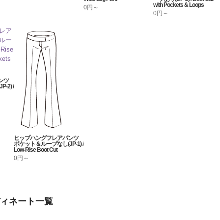
with Pockets & Loops
0円～
0円～
ンツ
2) /
ヒップハングフレアパンツ
ポケット＆ループなし(JP-1) /
Low-Rise Boot Cut
0円～
ィネート一覧