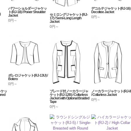
パワーショルダージャケッ
デコルテジャケット(RJ-16) 
ト(RJ-18) / Power Shoulder
Decoltee Jacket
)
セミロングジャケット(RJ-
Jacket
0円～
17) / Semi-Long Length
0円～
Jacket
0円～
ボレロジャケット(RJ-13U) /
Bolero
0円～
ャケッ
ブレード付ノーカラージャ
ノーカラージャケット(RJ-8
ored
ケット(RJ-12B) / Collarless
/ Collarless Jacket
Jacket with Optional Braided
0円～
Tape
0円～