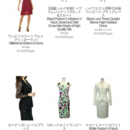
【高級シルク生地】ぺプ
ハイウエスト切替七分袖
ラムジャケットVカット
ワンピース ブラックレー
&スカート
ス
Black Peplum Collarless V
Black Lace Three Quarter
Neck Jacket and Skirt
Sleeve High Waisted
Ensemble Made of High
Dress
Quality Silk
通常価格 45,000円
39,000円
通常価格
(税別)
ワンピーススーツ アルミ
78,000円
(税別)
グリッターラメ /
Glitterlame Bolero & Dress
通常価格
78,000円
(税別)
カーディガン レースブラ
Uネックタイトワンピー
スカートスーツ ホワイト
ック
ス
White Peplum V-Neck