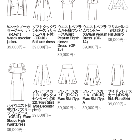
Vネックノーカ
ソフトタックワ
ウエストペプラ
ウエストペプラ
フリルボレロ
ラージャケット
ンピース（サッ
ム八分袖ワンピ
ムワンピー
（RJ-23U）/
（RJ-24）
シュベルト付）
ース/Waist
ス/Waist Peplum
Frill Bolero
V-neck no collar
（OP-16）
Peplum Eighth
Dress（OP-
39,000円～
jacket.
Soft tuck dress
sleeve
14）
Dress（OP-
39,000円～
39,000円～
39,000円～
15）
39,000円～
フレアースカー
フレアースカー
フレアースカー
サイドフレアス
トＢ（ボックス
トF （DK-17)
トＡ （DK-10)
カート(DK-9) /
センター）(DK-
Flare Skirt Type
Flare Skirt Type
Side Flare Skirt
12) / Flare Skirt
F
A
39,000円～
ハイウエスト切
Type B (center
39,000円～
39,000円～
替フレアスリー
pleat)
ブワンピース
39,000円～
（OP-11）/Flare
Sleeve High
Waist Dress
39,000円～