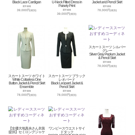
Black Lace Cardigan
U-Neck Fitted Dress in
Jacket and Pencil Skirt
Paisely Print
通常価格
通常価格
39,000円
78,000円
通常価格
(税別)
(税別)
39,000円
(税別)
スカートスーツ シルバー
グレー
Silver Gray Peplum Jacket
& Pencil Skirt
通常価格
78,000円
(税別)
スカートスーツ ホワイト
スカートスーツ ブラック
White Collarless One
レオパード
Button Jacket & Pencil Skirt
Black Leopard Jacket &
Ensemble
Pencil Skirt
通常価格
通常価格
78,000円
78,000円
(税別)
(税別)
【女優大地真央さん衣装
ワンピースウエストサイ
提供】セミロングジャケ
ドタック