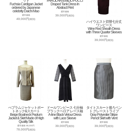
ット
PAROLARI EMILIO PUCCI
Fuchsia Cardigan Jacket
Draped Tank Dress In
ordered by Japanese
Abstract Print
celebrity Daichi Mao
通常価格
39,000円
通常価格
(税別)
49,000円
(税別)
ハイウエスト切替七分丈
ワンピース
Wine Red Sheath Dress
with Three Quarter Sleeves
通常価格
39,000円
(税別)
ぺプラムジャケットボー
ドールワンピース 七分袖
タイトスカート後ろベン
トネック&スカート
ブラックベロア レース袖
ト グレーストライプ
Beige Boatneck Peplum
A-line Black Velour Dress
Gray Polyester Stripe
Jacket & Skirt Made of High
with Lace Sleeve
Pencil Skirt with Vent
Quality Silk
通常価格
通常価格
39,000円
39,000円
通常価格 98,000円
(税別)
(税別)
78,000円
(税別)