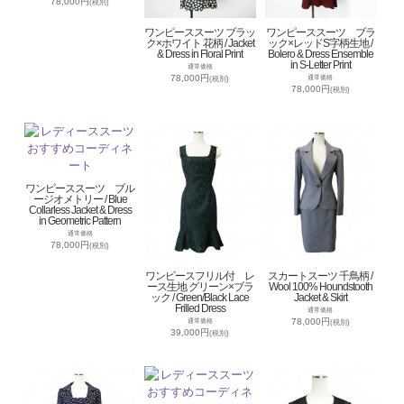
78,000円
(税別)
ワンピーススーツ ブラッ
ワンピーススーツ ブラ
ク×ホワイト 花柄 / Jacket
ック×レッドS字柄生地 /
& Dress in Floral Print
Bolero & Dress Ensemble
in S-Letter Print
通常価格
78,000円
通常価格
(税別)
78,000円
(税別)
ワンピーススーツ ブル
ージオメトリー / Blue
Collarless Jacket & Dress
in Geometric Pattern
通常価格
78,000円
(税別)
ワンピースフリル付 レ
スカートスーツ 千鳥柄 /
ース生地 グリーン×ブラ
Wool 100% Houndstooth
ック / Green/Black Lace
Jacket & Skirt
Frilled Dress
通常価格
78,000円
通常価格
(税別)
39,000円
(税別)