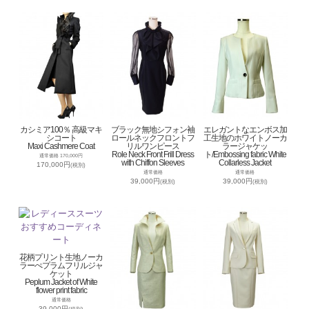
カシミア100％ 高級マキ
ブラック無地シフォン袖
エレガントなエンボス加
シコート
ロールネックフロントフ
工生地のホワイトノーカ
Maxi Cashmere Coat
リルワンピース
ラージャケッ
Role Neck Front Frill Dress
ト/Embossing fabric White
通常価格 170,000円
with Chiffon Sleeves
Collarless Jacket
170,000円
(税別)
通常価格
通常価格
39,000円
39,000円
(税別)
(税別)
花柄プリント生地ノーカ
ラーぺプラムフリルジャ
ケット
Peplum Jacket of White
flower print fabric
通常価格
39,000円