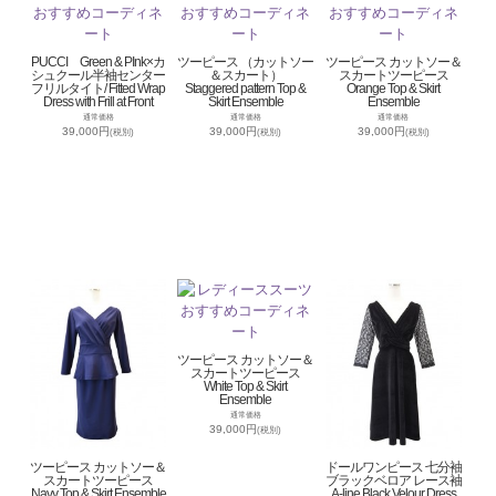
PUCCI Green & PInk×カ
ツーピース （カットソー
ツーピース カットソー＆
シュクール半袖センター
＆スカート）
スカートツーピース
フリルタイト/ Fitted Wrap
Staggered pattern Top &
Orange Top & Skirt
Dress with Frill at Front
Skirt Ensemble
Ensemble
通常価格
通常価格
通常価格
39,000円
39,000円
39,000円
(税別)
(税別)
(税別)
ツーピース カットソー＆
スカートツーピース
White Top & Skirt
Ensemble
通常価格
39,000円
(税別)
ツーピース カットソー＆
ドールワンピース 七分袖
スカートツーピース
ブラックベロア レース袖
Navy Top & Skirt Ensemble
A-line Black Velour Dress