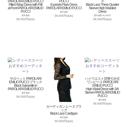
PAROLARI EMILIO PUCCI
PUCCI
ス
Fitted Wrap Dress with Frill
8 panels Flare Dress
Black Lace Three Quarter
at Front PAROLARI EMILIO
PAROLARI EMILIO PUCCI
Sleeve High Waisted
PUCCI
Dress
通常価格
39,000円
通常価格
通常価格 45,000円
(税別)
39,000円
39,000円
(税別)
(税別)
サロペット PAROLARI
ハイウエスト切替七分丈
EMILIO PUCCI ブラック
ワンピース PAROLARI
Black Salopette in
EMILIO PUCCI
PAROLARI EMILIO PUCCI
High Waist Dress with 3/4
Sleeve PAROLARI EMILIO
通常価格
PUCCI
39,000円
(税別)
通常価格
39,000円
(税別)
カーディガン レースブラ
ック
Black Lace Cardigan
通常価格
39,000円
(税別)