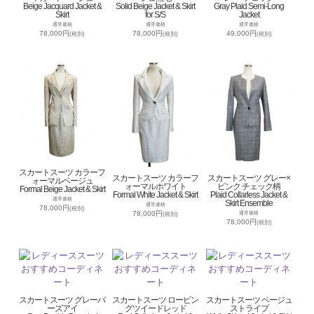
Beige Jacquard Jacket &
Solid Beige Jacket & Skirt
Gray Plaid Semi-Long
Skirt
for S/S
Jacket
通常価格
通常価格
通常価格
78,000円
78,000円
49,000円
(税別)
(税別)
(税別)
スカートスーツ カラーフ
スカートスーツ カラーフ
スカートスーツ グレー×
ォーマルベージュ
ォーマルホワイト
ピンク チェック柄
Formal Beige Jacket & Skirt
Formal White Jacket & Skirt
Plaid Collarless Jacket &
通常価格
Skirt Ensemble
通常価格
78,000円
(税別)
78,000円
通常価格
(税別)
78,000円
(税別)
スカートスーツ グレーバ
スカートスーツ ロービン
スカートスーツ ベージュ
ーズアイ
グツイードレッド
ストライプ