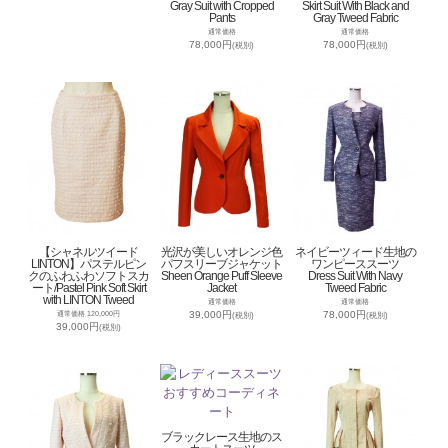
Gray Suit with Cropped
Skirt Suit With Black and
Pants
Gray Tweed Fabric
通常価格
通常価格
78,000円
78,000円
(税別)
(税別)
【シャネルツイード
光沢が美しいオレンジ色
ネイビーツィード生地の
LINTON】パステルピン
パフスリーブジャケット
ワンピーススーツ
クのふわふわソフトスカ
Sheen Orange Puff Sleeve
Dress Suit With Navy
ート/Pastel Pink Soft Skirt
Jacket
Tweed Fabric
with LINTON Tweed
通常価格
通常価格
39,000円
78,000円
通常価格 120,000円
(税別)
(税別)
39,000円
(税別)
ブラックレース生地のス