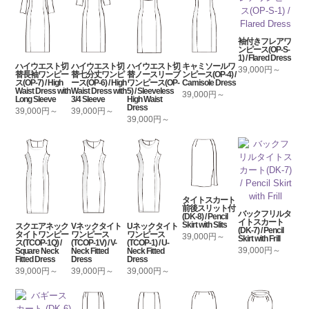
袖付きフレアワ
ンピース(OP-S-
1) / Flared Dress
ハイウエスト切
ハイウエスト切
ハイウエスト切
キャミソールワ
39,000円～
替長袖ワンピー
替七分丈ワンピ
替ノースリーブ
ンピース(OP-4) /
ス(OP-7) / High
ース(OP-6) / High
ワンピース(OP-
Camisole Dress
Waist Dress with
Waist Dress with
5) / Sleeveless
39,000円～
Long Sleeve
3/4 Sleeve
High Waist
Dress
39,000円～
39,000円～
39,000円～
タイトスカート
前後スリット付
バックフリルタ
(DK-8) / Pencil
イトスカート
Skirt with Slits
スクエアネック
Vネックタイト
Uネックタイト
(DK-7) / Pencil
タイトワンピー
ワンピース
ワンピース
39,000円～
Skirt with Frill
ス(TCOP-1Q) /
(TCOP-1V) / V-
(TCOP-1) / U-
39,000円～
Square Neck
Neck Fitted
Neck Fitted
Fitted Dress
Dress
Dress
39,000円～
39,000円～
39,000円～