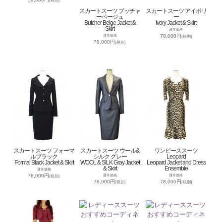
(税別)
スカートスーツ ブッチャ
スカートスーツ アイボリ
ーベージュ
ー
Butcher Beige Jacket &
Ivory Jacket & Skirt
Skirt
通常価格
78,000円
通常価格
(税別)
78,000円
(税別)
スカートスーツ フォーマ
スカートスーツ ウール&
ワンピーススーツ
ルブラック
シルク グレー
Leopard
Formal Black Jacket & Skirt
WOOL & SILK Gray Jacket
Leopard Jacket and Dress
& Skirt
Ensemble
通常価格
78,000円
通常価格
通常価格
(税別)
78,000円
78,000円
(税別)
(税別)