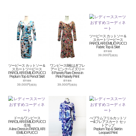
ツーピース カットソー＆
スカートツーピース
PAROLARI EMILIO PUCCI
Fabric Top & Skirt
通常価格
39,000円
(税別)
ツーピース カットソー＆
ワンピース8枚はぎフレ
スカートツーピース
アー ピンクペイズリー
PAROLARI EMILIO PUCCI
8 Panels Flare Dress in
Peplum Top & Pencil Skirt
Pink Paisely Print
通常価格
通常価格
39,000円
39,000円
(税別)
(税別)
ドールワンピース
ぺプラムフリルカットソ
PAROLARI EMILIO PUCCI
ー&フレアスカート セッ
生地
トアップ
A-line Dress in PAROLARI
Peplum Top & Skirt in
EMILIO PUCCI
Leopard Print