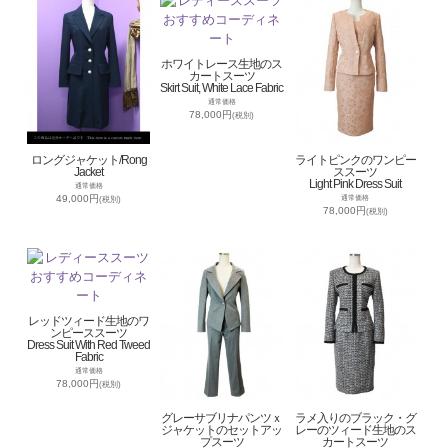
ホワイトレース生地のス
カートスーツ
Skirt Suit, White Lace Fabric
通常価格
78,000円
(税別)
ロングジャケット/Rong
ライトピンクのワンピー
Jacket
ススーツ
Light Pink Dress Suit
通常価格
49,000円
通常価格
(税別)
78,000円
(税別)
レッドツィード生地のワ
ンピーススーツ
Dress Suit With Red Tweed
Fabric
通常価格
78,000円
(税別)
グレーサブリナパンツｘ
ラメ入りのブラック・グ
ジャケットのセットアッ
レーのツィード生地のス
プスーツ
カートスーツ