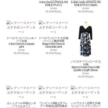
A-line Dress in PAROLARI
& stole made of PAROLARI
EMILIO PUCCI
EMILIO PUCCI fabric
通常価格
通常価格
39,000円
39,000円
(税別)
(税別)
ドールワンピース レオパ
ドールワンピース 七分袖
ード生地
ベージュ幾何学柄
A-line Dress in Leopard
Beige A-line Dress in
print
Geometric print
通常価格
通常価格
39,000円
39,000円
(税別)
(税別)
バイカラーワンピース 七
分袖
Black & Purple Dress With
Quarter Length Sleeve
通常価格
39,000円
(税別)
カシュクール半袖センタ
ワンピース8枚はぎフレ
ハイウエスト切替七分袖
ーフリルタイト
アー PAROLARI EMILIO
ワンピース ブラックレー