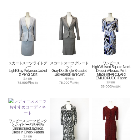
スカートスーツ ライトグ
スカートスーツ グレード
ワンピース
レー
ット
High Waisted Square Neck
Light Gray Polyester Jacket
Gray Dot Single Breasted
Dress in Abstract Print
& Pencil Skirt
Jacket and Flare Skirt
Made of PAROLARI
EMILIO PUCCI Fabric
通常価格
通常価格
78,000円
78,000円
通常価格
(税別)
(税別)
39,000円
(税別)
ワンピーススーツ ピンク
とネイビーの格子柄 /
Unstructured Jacket &
Dress in Check Pattern
通常価格