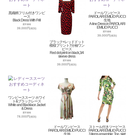
黒織柄フリル付きワンピ
ドールワンピース
ース
PAROLARI EMILIO PUCCI
Black Dress With Frill
生地
A-line Dress in PAROLARI
通常価格
EMILIO PUCCI
39,000円
(税別)
通常価格
39,000円
(税別)
ブラック×レッドドット
模様プリント7分袖ワン
ピース
Red dot print on black,3/4
sleeve dress
通常価格
39,000円
(税別)
ワンピーススーツ ホワイ
ト&ブラックレース
White and Blacklace Jacket
& Dress
通常価格
78,000円
(税別)
ドールワンピース
ストール付きツーピース
PAROLARI EMILIO PUCCI
PAROLARI EMILIO PUCCI
生地
3 items ensemble: Top, skirt