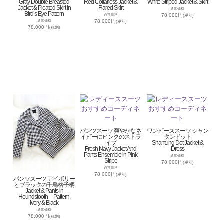
Gray Double Breasted
Red Collarless Jacket &
White Striped Jacket & Skirt
Jacket & Pleated Skirt in
Flared Skirt
通常価格
Bird’s Eye Pattern
78,000円
通常価格
(税別)
78,000円
通常価格
(税別)
78,000円
(税別)
パンツスーツ 爽やかなネ
ワンピーススーツ シャン
イビーにピンクのストラ
タンドット
イプ
Shantung Dot Jacket &
Fresh Navy Jacket And
Dress
Pants Ensemble in Pink
通常価格
Stripe
78,000円
(税別)
通常価格
78,000円
(税別)
パンツスーツ アイボリー
とブラックの千鳥格子柄
Jacket & Pants in
Houndstooth Pattern,
Ivory & Black
通常価格
78,000円
(税別)