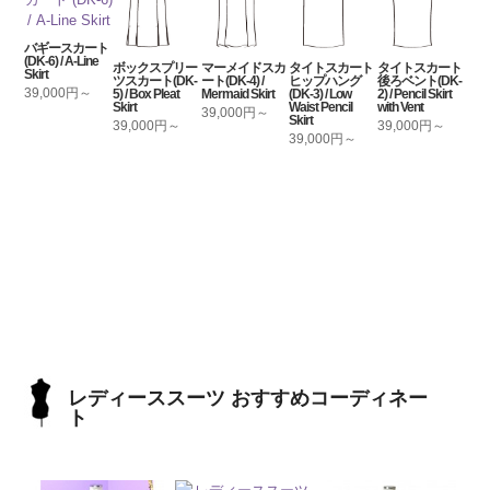
バギースカート
(DK-6) / A-Line
ボックスプリー
マーメイドスカ
タイトスカート
タイトスカート
Skirt
ツスカート(DK-
ート(DK-4) /
ヒップハング
後ろベント(DK-
39,000円～
5) / Box Pleat
Mermaid Skirt
(DK-3) / Low
2) / Pencil Skirt
Skirt
Waist Pencil
with Vent
39,000円～
Skirt
39,000円～
39,000円～
39,000円～
レディーススーツ おすすめコーディネー
ト