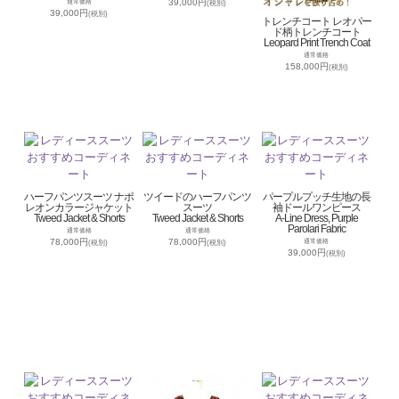
39,000円
通常価格
(税別)
39,000円
(税別)
トレンチコート レオパー
ド柄トレンチコート
Leopard Print Trench Coat
通常価格
158,000円
(税別)
ハーフパンツスーツ ナポ
ツイードのハーフパンツ
パープルプッチ生地の長
レオンカラージャケット
スーツ
袖ドールワンピース
Tweed Jacket & Shorts
Tweed Jacket & Shorts
A-Line Dress, Purple
Parolari Fabric
通常価格
通常価格
78,000円
78,000円
通常価格
(税別)
(税別)
39,000円
(税別)