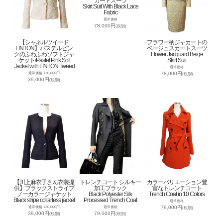
カートスーツ
Skirt Suit With Black Lace
Fabric
通常価格
78,000円
(税別)
【シャネルツイード
フラワー柄ジャカートの
LINTON】パステルピン
ベージュスカートスーツ
クのふわふわソフトジャ
Flower Jacquard Beige
ケット/Pastel Pink Soft
Skirt Suit
Jacket with LINTON Tweed
通常価格
78,000円
通常価格 120,000円
(税別)
39,000円
(税別)
【川上麻衣子さん衣装提
トレンチコート シルキー
カラーバリエーション豊
供】ブラックストライプ
加工ブラック
富なトレンチコート
ノーカラージャケット
Black Polyester Silk
Trench Coat in 10 Colors
Black stripe collarless jacket
Processed Trench Coat
通常価格
79,000円
通常価格 120,000円
通常価格
(税別)
39,000円
79,000円
(税別)
(税別)