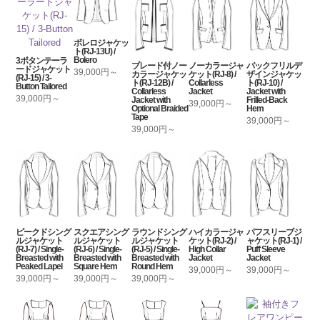
ボレロジャケッ
ト(RJ-13U) /
Bolero
3ボタンテーラ
ブレード付ノー
ノーカラージャ
バックフリルデ
ードジャケット
39,000円～
カラージャケッ
ケット(RJ-8) /
ザインジャケッ
(RJ-15) / 3-
ト(RJ-12B) /
Collarless
ト(RJ-10) /
Button Tailored
Collarless
Jacket
Jacket with
39,000円～
Jacket with
Frilled-Back
39,000円～
Optional Braided
Hem
Tape
39,000円～
39,000円～
ピークドシング
スクエアシング
ラウンドシング
ハイカラージャ
パフスリーブジ
ルジャケット
ルジャケット
ルジャケット
ケット(RJ-2) /
ャケット(RJ-1) /
(RJ-7) / Single-
(RJ-6) / Single-
(RJ-5) / Single-
High Collar
Puff Sleeve
Breasted with
Breasted with
Breasted with
Jacket
Jacket
Peaked Lapel
Square Hem
Round Hem
39,000円～
39,000円～
39,000円～
39,000円～
39,000円～