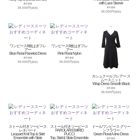
with Lace Sleeve
通常価格
39,000円
通常価格
(税別)
39,000円
(税別)
ワンピース8枚はぎフレ
ワンピース8枚はぎフレ
アー
アー
Blue Floral Paneled Dress
Pink Floral Nylon
通常価格
通常価格
39,000円
39,000円
(税別)
(税別)
カシュクールフレアー ス
ムースニット
Wrap Dress Smooth Black
通常価格
39,000円
(税別)
ストール付きツーピース
ストール付きツーピース
ドールワンピース グリー
レオパード
PAROLARI EMIRIO
ンフラワー
Leopard Knit Top & Skirt
PUCCI
Green Floral A-line Dress
Ensemble with Stole
Top, Skirt & Stole Ensemble
通常価格