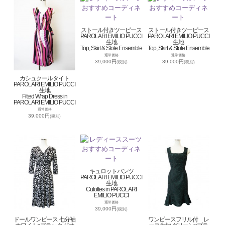
ストール付きツーピース
ストール付きツーピース
PAROLARI EMILIO PUCCI
PAROLARI EMILIO PUCCI
生地
生地
Top, Skirt & Stole Ensemble
Top, Skirt & Stole Ensemble
通常価格
通常価格
39,000円
39,000円
(税別)
(税別)
カシュクールタイト
PAROLARI EMILIO PUCCI
生地
Fitted Wrap Dress in
PAROLARI EMILIO PUCCI
通常価格
39,000円
(税別)
キュロットパンツ
PAROLARI EMILIO PUCCI
生地
Culottes in PAROLARI
EMILIO PUCCI
通常価格
39,000円
(税別)
ドールワンピース 七分袖
ワンピースフリル付 レ