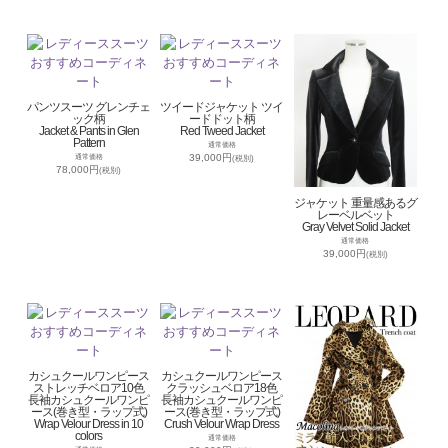
パンツスーツ グレンチェ
ツイードジャケット ツイ
ック柄
ードドット柄
Jacket & Pants in Glen
Red Tweed Jacket
Pattern
通常価格
39,000円
通常価格
(税別)
78,000円
(税別)
ジャケット 重量感あるグ
レーベルベット
Gray Velvet Solid Jacket
通常価格
39,000円
(税別)
カシュクールワンピース
カシュクールワンピース
ストレッチベロア10色
クラッシュベロア18色
長袖カシュクールワンピ
長袖カシュクールワンピ
ース(巻き型・ラップ式)
ース(巻き型・ラップ式)
Wrap Velour Dress in 10
Crush Velour Wrap Dress
colors
通常価格