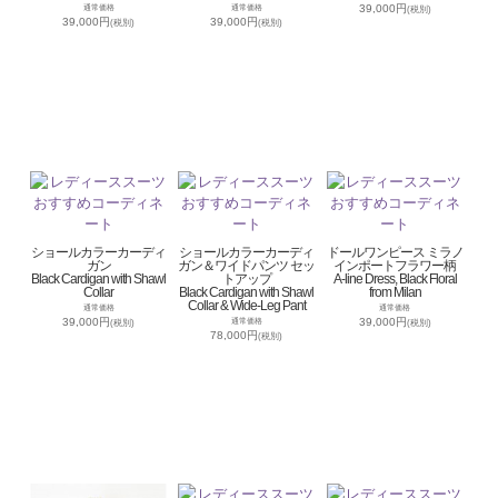
39,000円
通常価格
通常価格
(税別)
39,000円
39,000円
(税別)
(税別)
ショールカラーカーディ
ショールカラーカーディ
ドールワンピース ミラノ
ガン
ガン＆ワイドパンツ セッ
インポートフラワー柄
Black Cardigan with Shawl
トアップ
A-line Dress, Black Floral
Collar
Black Cardigan with Shawl
from Milan
Collar & Wide-Leg Pant
通常価格
通常価格
39,000円
39,000円
通常価格
(税別)
(税別)
78,000円
(税別)