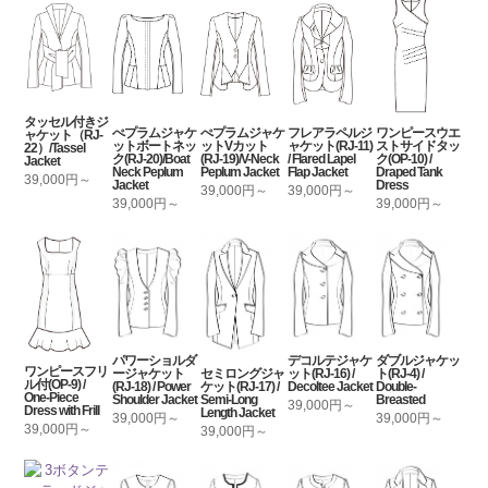
タッセル付きジ
ぺプラムジャケ
ぺプラムジャケ
フレアラペルジ
ワンピースウエ
ャケット（RJ-
ットボートネッ
ットVカット
ャケット(RJ-11)
ストサイドタッ
22）/Tassel
ク(RJ-20)/Boat
(RJ-19)/V-Neck
/ Flared Lapel
ク(OP-10) /
Jacket
Neck Peplum
Peplum Jacket
Flap Jacket
Draped Tank
39,000円～
Jacket
Dress
39,000円～
39,000円～
39,000円～
39,000円～
パワーショルダ
デコルテジャケ
ダブルジャケッ
ワンピースフリ
セミロングジャ
ージャケット
ット(RJ-16) /
ト(RJ-4) /
ル付(OP-9) /
ケット(RJ-17) /
(RJ-18) / Power
Decoltee Jacket
Double-
One-Piece
Semi-Long
Shoulder Jacket
Breasted
39,000円～
Dress with Frill
Length Jacket
39,000円～
39,000円～
39,000円～
39,000円～