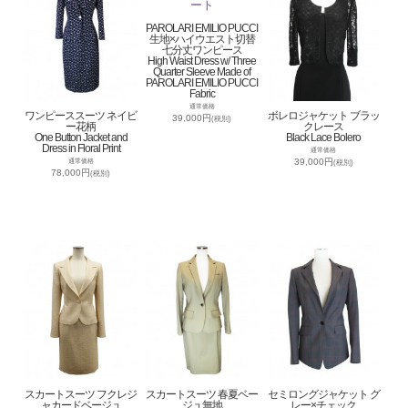
PAROLARI EMILIO PUCCI
生地×ハイウエスト切替
七分丈ワンピース
High Waist Dress w/ Three
Quarter Sleeve Made of
PAROLARI EMILIO PUCCI
Fabric
通常価格
ワンピーススーツ ネイビ
ボレロジャケット ブラッ
39,000円
(税別)
ー花柄
クレース
One Button Jacket and
Black Lace Bolero
Dress in Floral Print
通常価格
39,000円
通常価格
(税別)
78,000円
(税別)
スカートスーツ フクレジ
スカートスーツ 春夏ベー
セミロングジャケット グ
ャカードベージュ
ジュ無地
レー×チェック