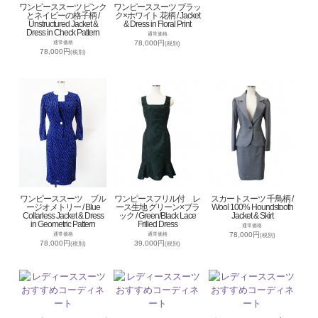
ワンピーススーツ ピンク
ワンピーススーツ ブラッ
とネイビーの格子柄 /
ク×ホワイト 花柄 / Jacket
Unstructured Jacket &
& Dress in Floral Print
Dress in Check Pattern
通常価格
78,000円
通常価格
(税別)
78,000円
(税別)
ワンピーススーツ ブル
ワンピースフリル付 レ
スカートスーツ 千鳥柄 /
ージオメトリー / Blue
ース生地 グリーン×ブラ
Wool 100% Houndstooth
Collarless Jacket & Dress
ック / Green/Black Lace
Jacket & Skirt
in Geometric Pattern
Frilled Dress
通常価格
78,000円
通常価格
通常価格
(税別)
78,000円
39,000円
(税別)
(税別)