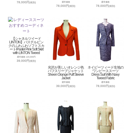
78,000円
通常価格
通常価格
(税別)
78,000円
78,000円
(税別)
(税別)
【シャネルツイード
LINTON】パステルピン
クのふわふわソフトスカ
ート/Pastel Pink Soft Skirt
with LINTON Tweed
通常価格 120,000円
39,000円
(税別)
光沢が美しいオレンジ色
ネイビーツィード生地の
パフスリーブジャケット
ワンピーススーツ
Sheen Orange Puff Sleeve
Dress Suit With Navy
Jacket
Tweed Fabric
通常価格
通常価格
39,000円
78,000円
(税別)
(税別)