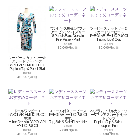
ワンピース8枚はぎフレ
ツーピース カットソー＆
アー ピンクペイズリー
スカートツーピース
8 Panels Flare Dress in
PAROLARI EMILIO PUCCI
Pink Paisely Print
Fabric Top & Skirt
通常価格
通常価格
39,000円
39,000円
(税別)
(税別)
ツーピース カットソー＆
スカートツーピース
PAROLARI EMILIO PUCCI
Peplum Top & Pencil Skirt
通常価格
39,000円
(税別)
ドールワンピース
ストール付きツーピース
ぺプラムフリルカットソ
PAROLARI EMILIO PUCCI
PAROLARI EMILIO PUCCI
ー&フレアスカート セッ
生地
生地
トアップ
A-line Dress in PAROLARI
Top, Skirt & Stole Ensemble
Peplum Top & Skirt in
EMILIO PUCCI
Leopard Print
通常価格
39,000円
通常価格
通常価格
(税別)
39,000円
39,000円
(税別)
(税別)