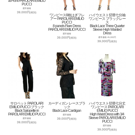
at Front PAROLARI EMILIO
PUCCI
通常価格
39,000円
(税別)
ワンピース8枚はぎフレ
ハイウエスト切替七分袖
アー PAROLARI EMILIO
ワンピース ブラックレー
PUCCI
ス
8 panels Flare Dress
Black Lace Three Quarter
PAROLARI EMILIO PUCCI
Sleeve High Waisted
Dress
通常価格
39,000円
通常価格 45,000円
(税別)
39,000円
(税別)
サロペット PAROLARI
カーディガン レースブラ
ハイウエスト切替七分丈
EMILIO PUCCI ブラック
ック
ワンピース PAROLARI
Black Salopette in
Black Lace Cardigan
EMILIO PUCCI
PAROLARI EMILIO PUCCI
High Waist Dress with 3/4
通常価格
Sleeve PAROLARI EMILIO
39,000円
通常価格
(税別)
PUCCI
39,000円
(税別)
通常価格
39,000円
(税別)