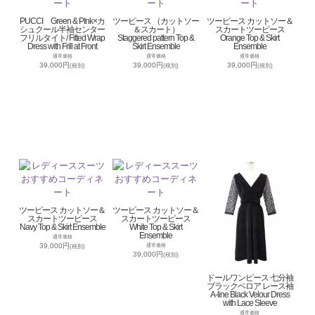
PUCCI Green & PInk×カ
ツーピース （カットソー
ツーピース カットソー＆
シュクール半袖センター
＆スカート）
スカートツーピース
フリルタイト/ Fitted Wrap
Staggered pattern Top &
Orange Top & Skirt
Dress with Frill at Front
Skirt Ensemble
Ensemble
通常価格
通常価格
通常価格
39,000円
39,000円
39,000円
(税別)
(税別)
(税別)
ツーピース カットソー＆
ツーピース カットソー＆
スカートツーピース
スカートツーピース
Navy Top & Skirt Ensemble
White Top & Skirt
Ensemble
通常価格
39,000円
通常価格
(税別)
39,000円
(税別)
ドールワンピース 七分袖
ブラックベロア レース袖
A-line Black Velour Dress
with Lace Sleeve
通常価格