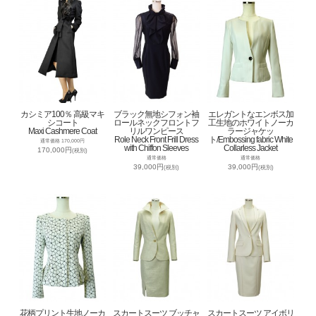
カシミア100％ 高級マキ
ブラック無地シフォン袖
エレガントなエンボス加
シコート
ロールネックフロントフ
工生地のホワイトノーカ
Maxi Cashmere Coat
リルワンピース
ラージャケッ
Role Neck Front Frill Dress
ト/Embossing fabric White
通常価格 170,000円
with Chiffon Sleeves
Collarless Jacket
170,000円
(税別)
通常価格
通常価格
39,000円
39,000円
(税別)
(税別)
花柄プリント生地ノーカ
スカートスーツ ブッチャ
スカートスーツ アイボリ