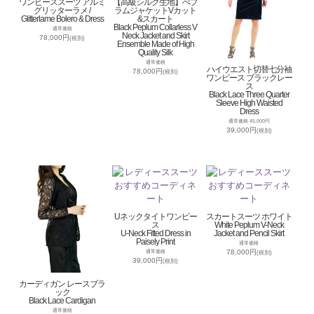
ワンピーススーツ アルミ
【高級シルク生地】ぺプ
グリッターラメ /
ラムジャケットVカット
Glitterlame Bolero & Dress
&スカート
Black Peplum Collarless V
通常価格
Neck Jacket and Skirt
78,000円
(税別)
Ensemble Made of High
Quality Silk
通常価格
ハイウエスト切替七分袖
78,000円
(税別)
ワンピース ブラックレー
ス
Black Lace Three Quarter
Sleeve High Waisted
Dress
通常価格 45,000円
39,000円
(税別)
Uネックタイトワンピー
スカートスーツ ホワイト
ス
White Peplum V-Neck
U-Neck Fitted Dress in
Jacket and Pencil Skirt
Paisely Print
通常価格
78,000円
通常価格
(税別)
39,000円
(税別)
カーディガン レースブラ
ック
Black Lace Cardigan
通常価格