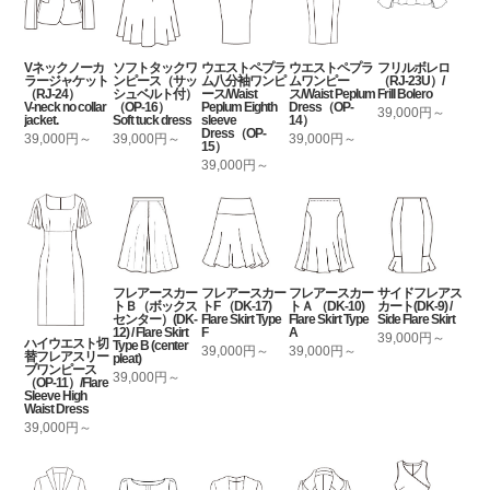
Vネックノーカ
ソフトタックワ
ウエストペプラ
ウエストペプラ
フリルボレロ
ラージャケット
ンピース（サッ
ム八分袖ワンピ
ムワンピー
（RJ-23U）/
（RJ-24）
シュベルト付）
ース/Waist
ス/Waist Peplum
Frill Bolero
V-neck no collar
（OP-16）
Peplum Eighth
Dress（OP-
39,000円～
jacket.
Soft tuck dress
sleeve
14）
Dress（OP-
39,000円～
39,000円～
39,000円～
15）
39,000円～
フレアースカー
フレアースカー
フレアースカー
サイドフレアス
トＢ（ボックス
トF （DK-17)
トＡ （DK-10)
カート(DK-9) /
センター）(DK-
Flare Skirt Type
Flare Skirt Type
Side Flare Skirt
12) / Flare Skirt
F
A
39,000円～
ハイウエスト切
Type B (center
39,000円～
39,000円～
替フレアスリー
pleat)
ブワンピース
39,000円～
（OP-11）/Flare
Sleeve High
Waist Dress
39,000円～