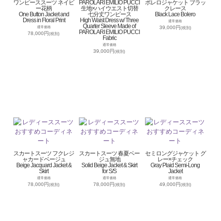
ワンピーススーツ ネイビ
PAROLARI EMILIO PUCCI
ボレロジャケット ブラッ
ー花柄
生地×ハイウエスト切替
クレース
One Button Jacket and
七分丈ワンピース
Black Lace Bolero
Dress in Floral Print
High Waist Dress w/ Three
通常価格
Quarter Sleeve Made of
39,000円
通常価格
(税別)
PAROLARI EMILIO PUCCI
78,000円
(税別)
Fabric
通常価格
39,000円
(税別)
スカートスーツ フクレジ
スカートスーツ 春夏ベー
セミロングジャケット グ
ャカードベージュ
ジュ無地
レー×チェック
Beige Jacquard Jacket &
Solid Beige Jacket & Skirt
Gray Plaid Semi-Long
Skirt
for S/S
Jacket
通常価格
通常価格
通常価格
78,000円
78,000円
49,000円
(税別)
(税別)
(税別)