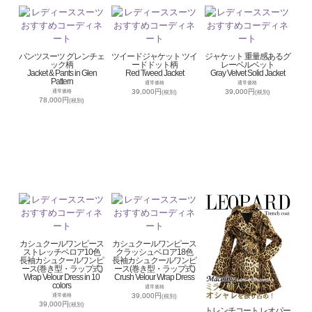
パンツスーツ グレンチェ
ツイードジャケット ツイ
ジャケット 重量感あるグ
ック柄
ードドット柄
レーベルベット
Jacket & Pants in Glen
Red Tweed Jacket
Gray Velvet Solid Jacket
Pattern
通常価格
通常価格
39,000円
39,000円
通常価格
(税別)
(税別)
78,000円
(税別)
カシュクールワンピース
カシュクールワンピース
ストレッチベロア10色
クラッシュベロア18色
長袖カシュクールワンピ
長袖カシュクールワンピ
ース(巻き型・ラップ式)
ース(巻き型・ラップ式)
Wrap Velour Dress in 10
Crush Velour Wrap Dress
colors
通常価格
39,000円
通常価格
(税別)
39,000円
(税別)
トレンチコート レオパー