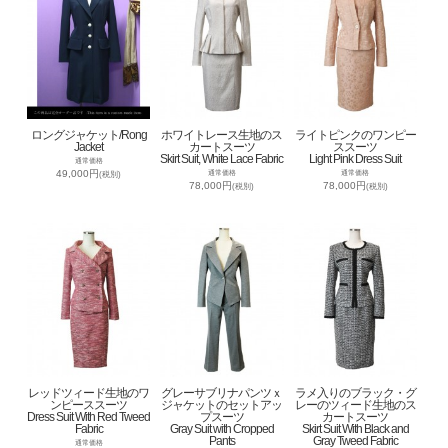
ロングジャケット/Rong
ホワイトレース生地のス
ライトピンクのワンピー
Jacket
カートスーツ
ススーツ
Skirt Suit, White Lace Fabric
Light Pink Dress Suit
通常価格
49,000円
通常価格
通常価格
(税別)
78,000円
78,000円
(税別)
(税別)
レッドツィード生地のワ
グレーサブリナパンツｘ
ラメ入りのブラック・グ
ンピーススーツ
ジャケットのセットアッ
レーのツィード生地のス
Dress Suit With Red Tweed
プスーツ
カートスーツ
Fabric
Gray Suit with Cropped
Skirt Suit With Black and
Pants
Gray Tweed Fabric
通常価格