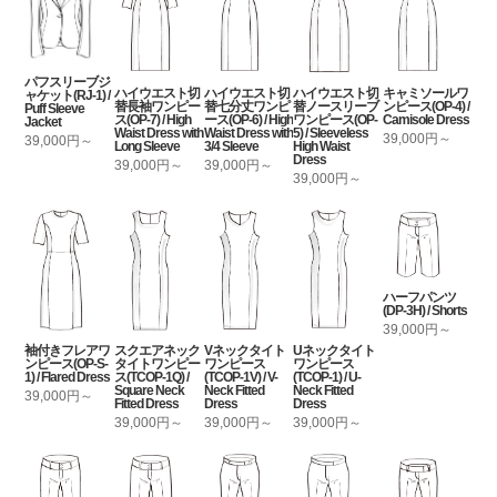
パフスリーブジ
ハイウエスト切
ハイウエスト切
ハイウエスト切
キャミソールワ
ャケット(RJ-1) /
替長袖ワンピー
替七分丈ワンピ
替ノースリーブ
ンピース(OP-4) /
Puff Sleeve
ス(OP-7) / High
ース(OP-6) / High
ワンピース(OP-
Camisole Dress
Jacket
Waist Dress with
Waist Dress with
5) / Sleeveless
39,000円～
39,000円～
Long Sleeve
3/4 Sleeve
High Waist
Dress
39,000円～
39,000円～
39,000円～
ハーフパンツ
(DP-3H) / Shorts
39,000円～
袖付きフレアワ
スクエアネック
Vネックタイト
Uネックタイト
ンピース(OP-S-
タイトワンピー
ワンピース
ワンピース
1) / Flared Dress
ス(TCOP-1Q) /
(TCOP-1V) / V-
(TCOP-1) / U-
Square Neck
Neck Fitted
Neck Fitted
39,000円～
Fitted Dress
Dress
Dress
39,000円～
39,000円～
39,000円～