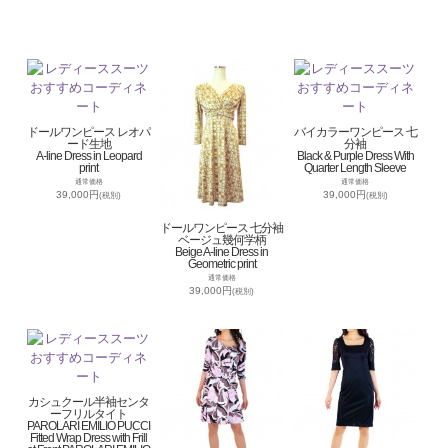
ドールワンピース レオパ
バイカラーワンピース 七
ード生地
分袖
A-line Dress in Leopard
Black & Purple Dress With
print
Quarter Length Sleeve
通常価格
通常価格
39,000円
39,000円
(税別)
(税別)
ドールワンピース 七分袖
ベージュ幾何学柄
Beige A-line Dress in
Geometric print
通常価格
39,000円
(税別)
カシュクール半袖センタ
ーフリルタイト
PAROLARI EMILIO PUCCI
Fitted Wrap Dress with Frill