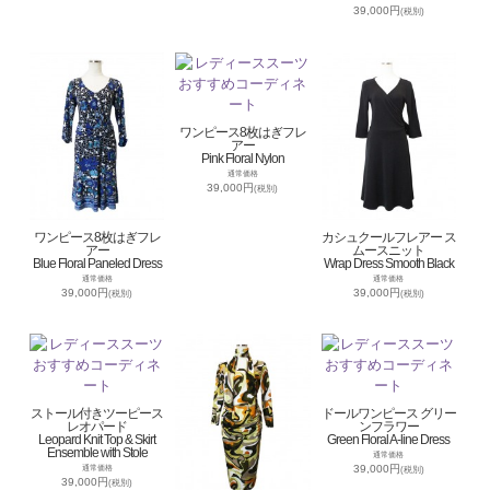
39,000円
(税別)
ワンピース8枚はぎフレ
アー
Pink Floral Nylon
通常価格
39,000円
(税別)
ワンピース8枚はぎフレ
カシュクールフレアー ス
アー
ムースニット
Blue Floral Paneled Dress
Wrap Dress Smooth Black
通常価格
通常価格
39,000円
39,000円
(税別)
(税別)
ストール付きツーピース
ドールワンピース グリー
レオパード
ンフラワー
Leopard Knit Top & Skirt
Green Floral A-line Dress
Ensemble with Stole
通常価格
39,000円
通常価格
(税別)
39,000円
(税別)