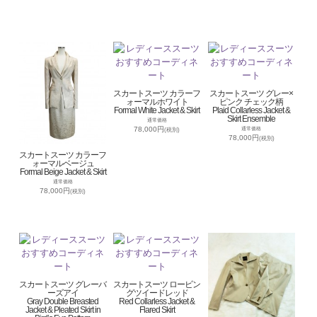
スカートスーツ カラーフ
スカートスーツ グレー×
ォーマルホワイト
ピンク チェック柄
Formal White Jacket & Skirt
Plaid Collarless Jacket &
Skirt Ensemble
通常価格
78,000円
通常価格
(税別)
78,000円
(税別)
スカートスーツ カラーフ
ォーマルベージュ
Formal Beige Jacket & Skirt
通常価格
78,000円
(税別)
スカートスーツ グレーバ
スカートスーツ ロービン
ーズアイ
グツイードレッド
Gray Double Breasted
Red Collarless Jacket &
Jacket & Pleated Skirt in
Flared Skirt