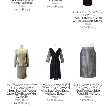
ordered by Japanese
Abstract Print
celebrity Daichi Mao
通常価格
39,000円
通常価格
(税別)
49,000円
(税別)
ハイウエスト切替七分丈
ワンピース
Wine Red Sheath Dress
with Three Quarter Sleeves
通常価格
39,000円
(税別)
ぺプラムジャケットボー
ドールワンピース 七分袖
タイトスカート後ろベン
トネック&スカート
ブラックベロア レース袖
ト グレーストライプ
Beige Boatneck Peplum
A-line Black Velour Dress
Gray Polyester Stripe
Jacket & Skirt Made of High
with Lace Sleeve
Pencil Skirt with Vent
Quality Silk
通常価格
通常価格
39,000円
39,000円
通常価格 98,000円
(税別)
(税別)
78,000円
(税別)