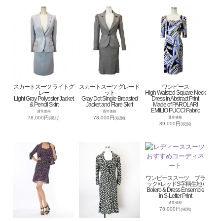
スカートスーツ ライトグ
スカートスーツ グレード
ワンピース
レー
ット
High Waisted Square Neck
Light Gray Polyester Jacket
Gray Dot Single Breasted
Dress in Abstract Print
& Pencil Skirt
Jacket and Flare Skirt
Made of PAROLARI
EMILIO PUCCI Fabric
通常価格
通常価格
78,000円
78,000円
通常価格
(税別)
(税別)
39,000円
(税別)
ワンピーススーツ ブラ
ック×レッドS字柄生地 /
Bolero & Dress Ensemble
in S-Letter Print
通常価格
78,000円
(税別)