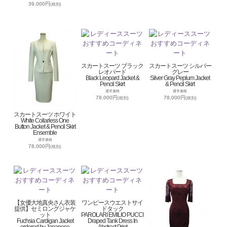
39,000円
(税別)
スカートスーツ ブラック
スカートスーツ シルバー
レオパード
グレー
Black Leopard Jacket &
Silver Gray Peplum Jacket
Pencil Skirt
& Pencil Skirt
通常価格
通常価格
78,000円
78,000円
(税別)
(税別)
スカートスーツ ホワイト
White Collarless One
Button Jacket & Pencil Skirt
Ensemble
通常価格
78,000円
(税別)
【女優大地真央さん衣装
ワンピースウエストサイ
提供】セミロングジャケ
ドタック
ット
PAROLARI EMILIO PUCCI
Fuchsia Cardigan Jacket
Draped Tank Dress In