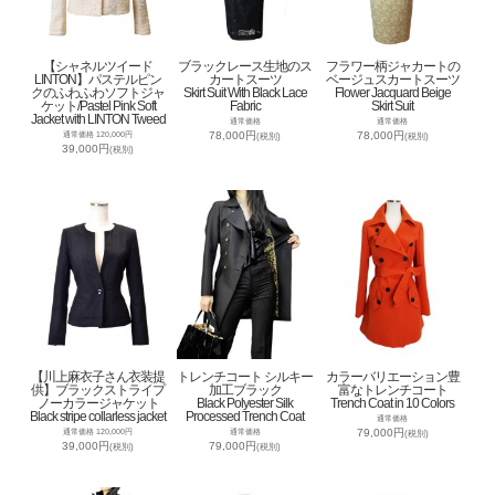
【シャネルツイード
ブラックレース生地のス
フラワー柄ジャカートの
LINTON】パステルピン
カートスーツ
ベージュスカートスーツ
クのふわふわソフトジャ
Skirt Suit With Black Lace
Flower Jacquard Beige
ケット/Pastel Pink Soft
Fabric
Skirt Suit
Jacket with LINTON Tweed
通常価格
通常価格
78,000円
78,000円
通常価格 120,000円
(税別)
(税別)
39,000円
(税別)
【川上麻衣子さん衣装提
トレンチコート シルキー
カラーバリエーション豊
供】ブラックストライプ
加工ブラック
富なトレンチコート
ノーカラージャケット
Black Polyester Silk
Trench Coat in 10 Colors
Black stripe collarless jacket
Processed Trench Coat
通常価格
79,000円
通常価格 120,000円
通常価格
(税別)
39,000円
79,000円
(税別)
(税別)