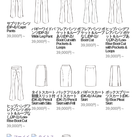
サブリナパンツ
(DP-4) / Capri
バギーワイドパ
フレアパンツ ポ
フレアパンツ ポ
ヒップハングフ
Pants
ンツ(DP-3) /
ケット＆ループ
ケット＆ループ
レアパンツ ポケ
39,000円～
Wide Leg Pant
あり(DP-2) /
なし(DP-1) /
ット＆ループあ
Boot Cut with
Boot Cut
り(JP-2) / Low-
39,000円～
Pockets &
Rise Boot Cut
39,000円～
Loops
with Pockets &
Loops
39,000円～
39,000円～
タイトスカート
バックフリルタ
バギースカート
ボックスプリー
前後スリット付
イトスカート
(DK-6) / A-Line
ツスカート(DK-
(DK-8) / Pencil
(DK-7) / Pencil
Skirt
5) / Box Pleat
Skirt with Slits
Skirt with Frill
Skirt
39,000円～
ヒップハングフ
39,000円～
39,000円～
39,000円～
レアパンツ ポケ
ット＆ループな
し(JP-1) / Low-
Rise Boot Cut
39,000円～