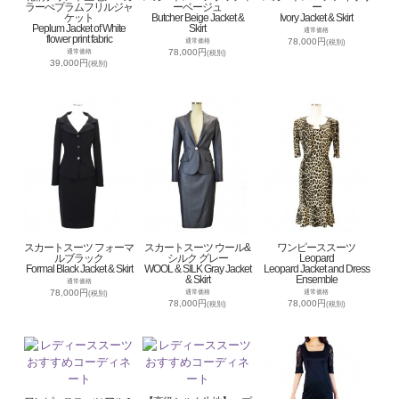
ラーぺプラムフリルジャ
ーベージュ
ー
ケット
Butcher Beige Jacket &
Ivory Jacket & Skirt
Peplum Jacket of White
Skirt
通常価格
flower print fabric
78,000円
通常価格
(税別)
78,000円
通常価格
(税別)
39,000円
(税別)
スカートスーツ フォーマ
スカートスーツ ウール&
ワンピーススーツ
ルブラック
シルク グレー
Leopard
Formal Black Jacket & Skirt
WOOL & SILK Gray Jacket
Leopard Jacket and Dress
& Skirt
Ensemble
通常価格
78,000円
通常価格
通常価格
(税別)
78,000円
78,000円
(税別)
(税別)