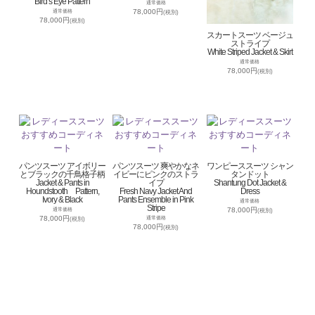
Bird’s Eye Pattern
通常価格
78,000円
通常価格
(税別)
78,000円
(税別)
スカートスーツ ベージュ
ストライプ
White Striped Jacket & Skirt
通常価格
78,000円
(税別)
パンツスーツ アイボリー
パンツスーツ 爽やかなネ
ワンピーススーツ シャン
とブラックの千鳥格子柄
イビーにピンクのストラ
タンドット
Jacket & Pants in
イプ
Shantung Dot Jacket &
Houndstooth Pattern,
Fresh Navy Jacket And
Dress
Ivory & Black
Pants Ensemble in Pink
通常価格
Stripe
78,000円
通常価格
(税別)
78,000円
通常価格
(税別)
78,000円
(税別)