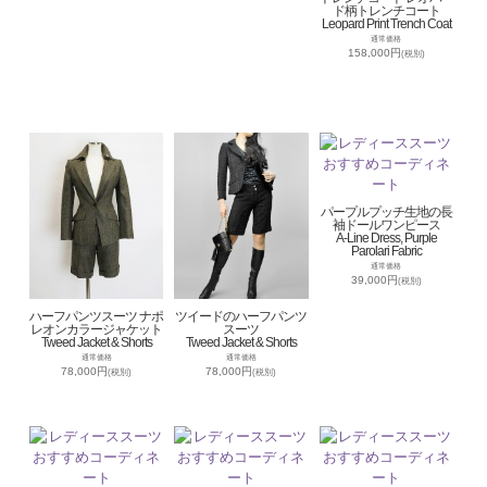
ド柄トレンチコート
Leopard Print Trench Coat
通常価格
158,000円
(税別)
パープルプッチ生地の長
袖ドールワンピース
A-Line Dress, Purple
Parolari Fabric
通常価格
39,000円
(税別)
ハーフパンツスーツ ナポ
ツイードのハーフパンツ
レオンカラージャケット
スーツ
Tweed Jacket & Shorts
Tweed Jacket & Shorts
通常価格
通常価格
78,000円
78,000円
(税別)
(税別)