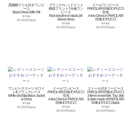
黒織柄フリル付きワンピ
ブラック×レッドドット
ドールワンピース
ース
模様プリント7分袖ワン
PAROLARI EMILIO PUCCI
Black Dress With Frill
ピース
生地
Red dot print on black,3/4
A-line Dress in PAROLARI
通常価格
sleeve dress
EMILIO PUCCI
39,000円
(税別)
通常価格
通常価格
39,000円
39,000円
(税別)
(税別)
ワンピーススーツ ホワイ
ドールワンピース
ストール付きツーピース
ト&ブラックレース
PAROLARI EMILIO PUCCI
PAROLARI EMILIO PUCCI
White and Blacklace Jacket
生地
3 items ensemble: Top, skirt
& Dress
A-line Dress in PAROLARI
& stole made of PAROLARI
EMILIO PUCCI
EMILIO PUCCI fabric
通常価格
78,000円
通常価格
通常価格
(税別)
39,000円
39,000円
(税別)
(税別)