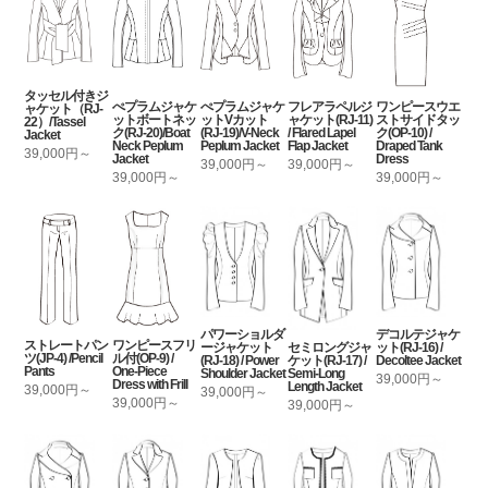
タッセル付きジ
ぺプラムジャケ
ぺプラムジャケ
フレアラペルジ
ワンピースウエ
ャケット（RJ-
ットボートネッ
ットVカット
ャケット(RJ-11)
ストサイドタッ
22）/Tassel
ク(RJ-20)/Boat
(RJ-19)/V-Neck
/ Flared Lapel
ク(OP-10) /
Jacket
Neck Peplum
Peplum Jacket
Flap Jacket
Draped Tank
39,000円～
Jacket
Dress
39,000円～
39,000円～
39,000円～
39,000円～
パワーショルダ
デコルテジャケ
ストレートパン
ワンピースフリ
セミロングジャ
ージャケット
ット(RJ-16) /
ツ(JP-4) /Pencil
ル付(OP-9) /
ケット(RJ-17) /
(RJ-18) / Power
Decoltee Jacket
Pants
One-Piece
Semi-Long
Shoulder Jacket
39,000円～
Dress with Frill
Length Jacket
39,000円～
39,000円～
39,000円～
39,000円～