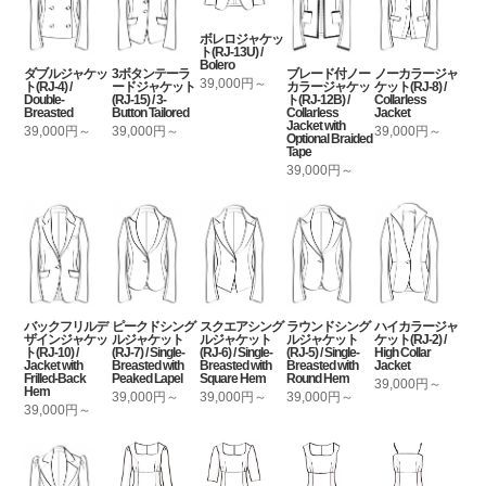
ボレロジャケッ
ト(RJ-13U) /
Bolero
ダブルジャケッ
3ボタンテーラ
ブレード付ノー
ノーカラージャ
39,000円～
ト(RJ-4) /
ードジャケット
カラージャケッ
ケット(RJ-8) /
Double-
(RJ-15) / 3-
ト(RJ-12B) /
Collarless
Breasted
Button Tailored
Collarless
Jacket
Jacket with
39,000円～
39,000円～
39,000円～
Optional Braided
Tape
39,000円～
バックフリルデ
ピークドシング
スクエアシング
ラウンドシング
ハイカラージャ
ザインジャケッ
ルジャケット
ルジャケット
ルジャケット
ケット(RJ-2) /
ト(RJ-10) /
(RJ-7) / Single-
(RJ-6) / Single-
(RJ-5) / Single-
High Collar
Jacket with
Breasted with
Breasted with
Breasted with
Jacket
Frilled-Back
Peaked Lapel
Square Hem
Round Hem
39,000円～
Hem
39,000円～
39,000円～
39,000円～
39,000円～