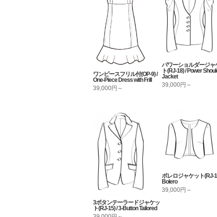
パワーショルダージャ
ト(RJ-18) / Power Shoul
ワンピースフリル付(OP-9) /
Jacket
One-Piece Dress with Frill
39,000円～
39,000円～
ボレロジャケット(RJ-13U
Bolero
39,000円～
3ボタンテーラードジャケッ
ト(RJ-15) / 3-Button Tailored
39,000円～