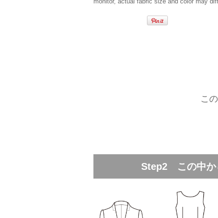
monitor, actual fabric size and color may diff
この
Step2 この