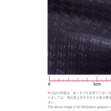
※
上記の定規は、あくまでも目安でござい
りましては、色の見え方や大きさが多少異
さい。
The above image is for illustrative purpose 