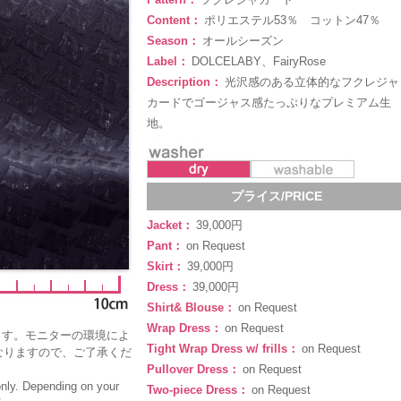
Content：
ポリエステル53％ コットン47％
Season：
オールシーズン
Label：
DOLCELABY、FairyRose
Description：
光沢感のある立体的なフクレジャ
カードでゴージャス感たっぷりなプレミアム生
地。
プライス/PRICE
Jacket：
39,000円
Pant：
on Request
Skirt：
39,000円
Dress：
39,000円
Shirt& Blouse：
on Request
Wrap Dress：
on Request
ます。モニターの環境によ
Tight Wrap Dress w/ frills：
on Request
なりますので、ご了承くだ
Pullover Dress：
on Request
only. Depending on your
Two-piece Dress：
on Request