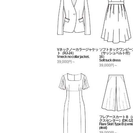
Vネックノーカラージャケッ
ソフトタックワンピー
ト（RJ-24）
（サッシュベルト付）（
V-neck no collar jacket.
16）
Soft tuck dress
39,000円～
39,000円～
フレアースカートＢ（
クスセンター）(DK-12) 
Flare Skirt Type B (cent
pleat)
39,000円～