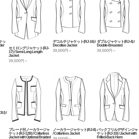
ケッ
デコルテジャケット(RJ-16) /
ダブルジャケット(RJ-4) /
der
Decoltee Jacket
Double-Breasted
セミロングジャケット(RJ-
39,000円～
39,000円～
17) / Semi-Long Length
Jacket
39,000円～
) /
ブレード付ノーカラージャ
ノーカラージャケット(RJ-8)
バックフリルデザインジャ
ケット(RJ-12B) / Collarless
/ Collarless Jacket
ケット(RJ-10) / Jacket with
Jacket with Optional Braided
Frilled-Back Hem
39,000円～