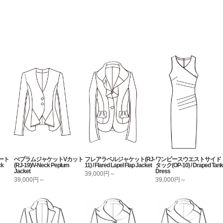
ート
ぺプラムジャケットVカット
フレアラペルジャケット(RJ-
ワンピースウエストサイド
ck
(RJ-19)/V-Neck Peplum
11) / Flared Lapel Flap Jacket
タック(OP-10) / Draped Tank
Jacket
Dress
39,000円～
39,000円～
39,000円～