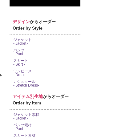
デザイン
からオーダー
Order by Style
ジャケット
- Jacket -
パンツ
- Pant -
スカート
- Skirt -
ワンピース
- Dress -
-
カシュクール
- Stretch Dress-
アイテム別生地
からオーダー
Order by Item
ジャケット素材
- Jacket -
パンツ素材
- Pant -
スカート素材