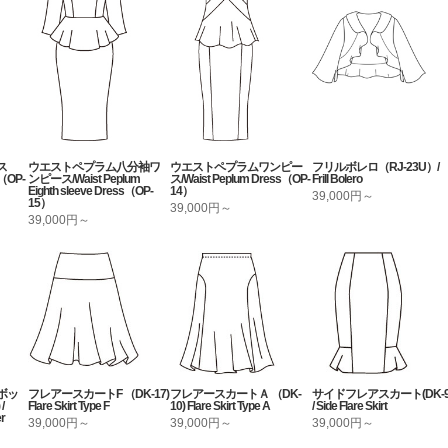
ス
ウエストペプラム八分袖ワ
ウエストペプラムワンピー
フリルボレロ（RJ-23U）/
OP-
ンピース/Waist Peplum
ス/Waist Peplum Dress（OP-
Frill Bolero
Eighth sleeve Dress（OP-
14）
39,000円～
15）
39,000円～
39,000円～
ボッ
フレアースカートF （DK-17)
フレアースカートＡ （DK-
サイドフレアスカート(DK-9
/
Flare Skirt Type F
10) Flare Skirt Type A
/ Side Flare Skirt
er
39,000円～
39,000円～
39,000円～