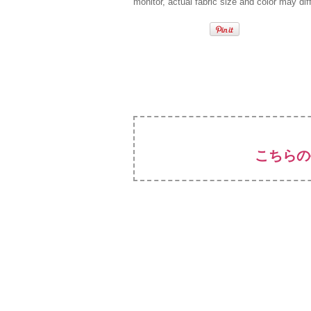
monitor, actual fabric size and color may diff
こちらの