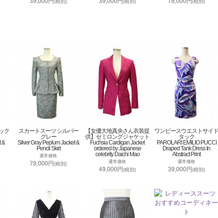
39,000円
39,000円
78,000円
(税別)
(税別)
(税別)
ック
スカートスーツ シルバー
【女優大地真央さん衣装提
ワンピースウエストサイ
グレー
供】セミロングジャケット
タック
t &
Silver Gray Peplum Jacket &
Fuchsia Cardigan Jacket
PAROLARI EMILIO PUCCI
Pencil Skirt
ordered by Japanese
Draped Tank Dress In
celebrity Daichi Mao
Abstract Print
通常価格
通常価格
通常価格
78,000円
(税別)
49,000円
39,000円
(税別)
(税別)