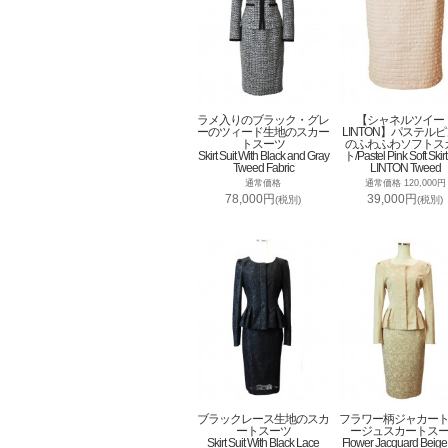
ラメ入りのブラック・グレ
【シャネルツイー
ーのツィード生地のスカー
LINTON】パステル
トスーツ
のふわふわソフトス
Skirt Suit With Black and Gray
ト/Pastel Pink Soft Skirt
Tweed Fabric
LINTON Tweed
通常価格
通常価格 120,000円
78,000円
39,000円
(税別)
(税別)
ブラックレース生地のスカ
フラワー柄ジャカー
ートスーツ
ージュスカートス
Skirt Suit With Black Lace
Flower Jacquard Beige 