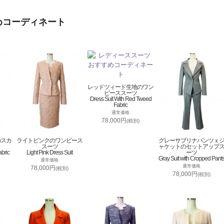
めコーディネート
レッドツィード生地のワン
ピーススーツ
Dress Suit With Red Tweed
Fabric
通常価格
78,000円
(税別)
のスカ
ライトピンクのワンピース
グレーサブリナパンツｘ
スーツ
ャケットのセットアップ
abric
Light Pink Dress Suit
ーツ
Gray Suit with Cropped Pant
通常価格
通常価格
78,000円
(税別)
78,000円
(税別)