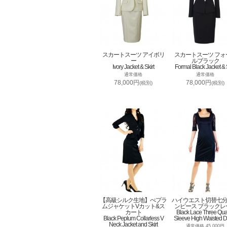
スカートスーツ アイボリ
スカートスーツ フォ
ー
ルブラック
Ivory Jacket & Skirt
Formal Black Jacket & S
通常価格
通常価格
78,000円
78,000円
(税別)
(税別)
【高級シルク生地】ぺプラ
ハイウエスト切替七
ムジャケットVカット&ス
ンピース ブラックレ
カート
Black Lace Three Qua
Black Peplum Collarless V
Sleeve High Waisted D
Neck Jacket and Skirt
通常価格 45,000円