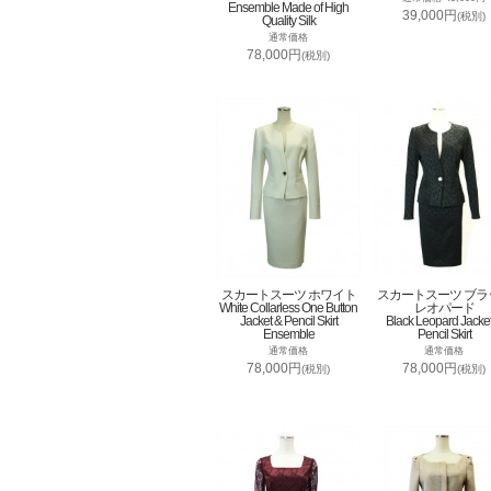
Ensemble Made of High
39,000円
(税別)
Quality Silk
通常価格
78,000円
(税別)
スカートスーツ ホワイト
スカートスーツ ブラ
White Collarless One Button
レオパード
Jacket & Pencil Skirt
Black Leopard Jacke
Ensemble
Pencil Skirt
通常価格
通常価格
78,000円
78,000円
(税別)
(税別)