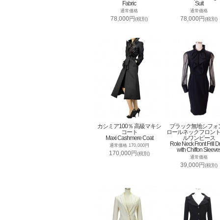
Fabric
Suit
通常価格
通常価格
78,000円
78,000円
(税別)
(税別)
カシミア100％ 高級マキシ
ブラック無地シフォ
コート
ロールネックフロン
Maxi Cashmere Coat
ルワンピース
Role Neck Front Frill D
通常価格 170,000円
with Chiffon Sleeve
170,000円
(税別)
通常価格
39,000円
(税別)