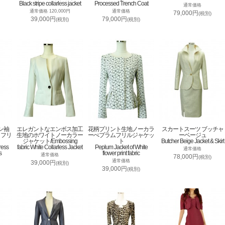
Black stripe collarless jacket
Processed Trench Coat
通常価格
通常価格 120,000円
通常価格
79,000円
(税別)
39,000円
79,000円
(税別)
(税別)
ン袖
エレガントなエンボス加工
花柄プリント生地ノーカラ
スカートスーツ ブッチャ
トフリ
生地のホワイトノーカラー
ーぺプラムフリルジャケッ
ーベージュ
ジャケット/Embossing
ト
Butcher Beige Jacket & Skirt
ress
fabric White Collarless Jacket
Peplum Jacket of White
通常価格
s
flower print fabric
通常価格
78,000円
(税別)
通常価格
39,000円
(税別)
39,000円
(税別)