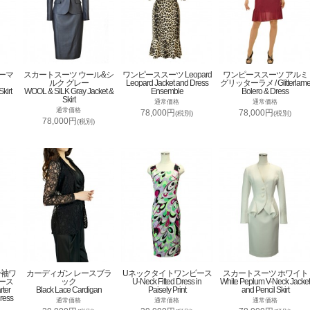
ーマ
スカートスーツ ウール&シ
ワンピーススーツ Leopard
ワンピーススーツ アルミ
ルク グレー
Leopard Jacket and Dress
グリッターラメ / Glitterlam
kirt
WOOL & SILK Gray Jacket &
Ensemble
Bolero & Dress
Skirt
通常価格
通常価格
通常価格
78,000円
78,000円
(税別)
(税別)
78,000円
(税別)
分袖ワ
カーディガン レースブラ
Uネックタイトワンピース
スカートスーツ ホワイト
ース
ック
U-Neck Fitted Dress in
White Peplum V-Neck Jacket
rter
Black Lace Cardigan
Paisely Print
and Pencil Skirt
ress
通常価格
通常価格
通常価格