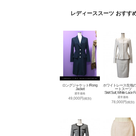
レディーススーツ おすす
ロングジャケット/Rong
ホワイトレース生地
Jacket
ートスーツ
Skirt Suit, White Lace F
通常価格
通常価格
49,000円
(税別)
78,000円
(税別)