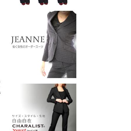
ジ
ス
s