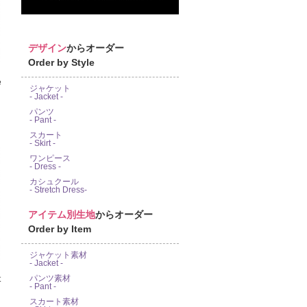
デザイン
からオーダー
Order by Style
e
ジャケット
- Jacket -
パンツ
- Pant -
スカート
- Skirt -
ワンピース
- Dress -
カシュクール
- Stretch Dress-
アイテム別生地
からオーダー
Order by Item
ジャケット素材
- Jacket -
パンツ素材
- Pant -
スカート素材