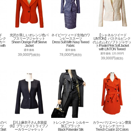
ド
光沢が美しいオレンジ色パ
ネイビーツィード生地のワ
【シャネルツイード
ピンク
フスリーブジャケット
ンピーススーツ
LINTON】パステルピンク
カー
Sheen Orange Puff Sleeve
Dress Suit With Navy Tweed
のふわふわソフトジャケ
 with
Jacket
Fabric
ト/Pastel Pink Soft Jacket
with LINTON Tweed
通常価格
通常価格
通常価格 120,000円
39,000円
78,000円
(税別)
(税別)
39,000円
(税別)
トのベ
【川上麻衣子さん衣装提
トレンチコート シルキー
カラーバリエーション豊
ーツ
供】ブラックストライプノ
加工ブラック
なトレンチコート
Skirt
ーカラージャケット
Black Polyester Silk
Trench Coat in 10 Colors