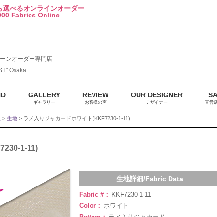
から選べるオンラインオーダー
00 Fabrics Online -
ーンオーダー専門店
ST" Osaka
ND
GALLERY
REVIEW
OUR DESIGNER
S
ギャラリー
お客様の声
デザイナー
直営
販
>
生地
> ラメ入りジャカードホワイト(KKF7230-1-11)
0-1-11)
生地詳細/Fabric Data
Fabric #：
KKF7230-1-11
Color：
ホワイト
Pattern：
ラメ入りジャカード