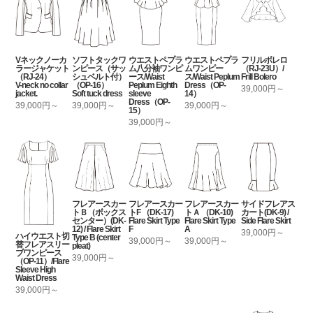
Vネックノーカ
ソフトタックワ
ウエストペプラ
ウエストペプラ
フリルボレロ
ラージャケット
ンピース（サッ
ム八分袖ワンピ
ムワンピー
（RJ-23U）/
（RJ-24）
シュベルト付）
ース/Waist
ス/Waist Peplum
Frill Bolero
V-neck no collar
（OP-16）
Peplum Eighth
Dress（OP-
39,000円～
jacket.
Soft tuck dress
sleeve
14）
Dress（OP-
39,000円～
39,000円～
39,000円～
15）
39,000円～
フレアースカー
フレアースカー
フレアースカー
サイドフレアス
トＢ（ボックス
トF （DK-17)
トＡ （DK-10)
カート(DK-9) /
センター）(DK-
Flare Skirt Type
Flare Skirt Type
Side Flare Skirt
12) / Flare Skirt
F
A
39,000円～
ハイウエスト切
Type B (center
39,000円～
39,000円～
替フレアスリー
pleat)
ブワンピース
39,000円～
（OP-11）/Flare
Sleeve High
Waist Dress
39,000円～