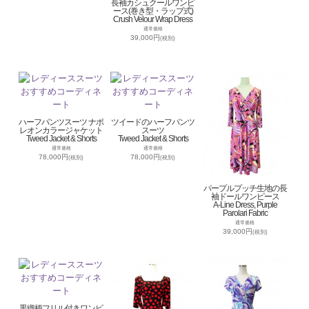
長袖カシュクールワンピ
ース(巻き型・ラップ式)
Crush Velour Wrap Dress
通常価格
39,000円
(税別)
ハーフパンツスーツ ナポ
ツイードのハーフパンツ
レオンカラージャケット
スーツ
Tweed Jacket & Shorts
Tweed Jacket & Shorts
通常価格
通常価格
78,000円
78,000円
(税別)
(税別)
パープルプッチ生地の長
袖ドールワンピース
A-Line Dress, Purple
Parolari Fabric
通常価格
39,000円
(税別)
黒織柄フリル付きワンピ