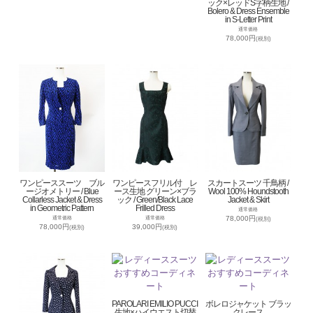
ック×レッドS字柄生地 /
Bolero & Dress Ensemble
in S-Letter Print
通常価格
78,000円
(税別)
ワンピーススーツ ブル
ワンピースフリル付 レ
スカートスーツ 千鳥柄 /
ージオメトリー / Blue
ース生地 グリーン×ブラ
Wool 100% Houndstooth
Collarless Jacket & Dress
ック / Green/Black Lace
Jacket & Skirt
in Geometric Pattern
Frilled Dress
通常価格
78,000円
通常価格
通常価格
(税別)
78,000円
39,000円
(税別)
(税別)
PAROLARI EMILIO PUCCI
ボレロジャケット ブラッ
生地×ハイウエスト切替
クレース