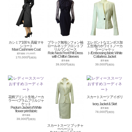
カシミア100％ 高級マキ
ブラック無地シフォン袖
エレガントなエンボス加
シコート
ロールネックフロントフ
工生地のホワイトノーカ
Maxi Cashmere Coat
リルワンピース
ラージャケッ
Role Neck Front Frill Dress
ト/Embossing fabric White
通常価格 170,000円
with Chiffon Sleeves
Collarless Jacket
170,000円
(税別)
通常価格
通常価格
39,000円
39,000円
(税別)
(税別)
花柄プリント生地ノーカ
スカートスーツ アイボリ
ラーぺプラムフリルジャ
ー
ケット
Ivory Jacket & Skirt
Peplum Jacket of White
通常価格
flower print fabric
78,000円
(税別)
通常価格
39,000円
(税別)
スカートスーツ ブッチャ
ーベージュ