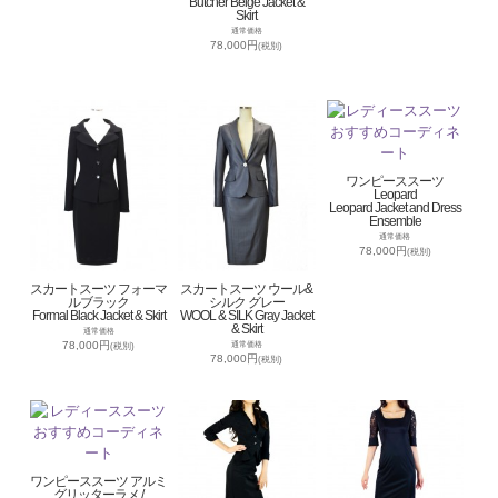
Butcher Beige Jacket &
Skirt
通常価格
78,000円
(税別)
ワンピーススーツ
Leopard
Leopard Jacket and Dress
Ensemble
通常価格
78,000円
(税別)
スカートスーツ フォーマ
スカートスーツ ウール&
ルブラック
シルク グレー
Formal Black Jacket & Skirt
WOOL & SILK Gray Jacket
& Skirt
通常価格
78,000円
通常価格
(税別)
78,000円
(税別)
ワンピーススーツ アルミ
グリッターラメ /