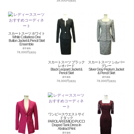
39,000円
(税別)
スカートスーツ ホワイト
White Collarless One
Button Jacket & Pencil Skirt
Ensemble
通常価格
78,000円
(税別)
スカートスーツ ブラック
スカートスーツ シルバー
レオパード
グレー
Black Leopard Jacket &
Silver Gray Peplum Jacket
Pencil Skirt
& Pencil Skirt
通常価格
通常価格
78,000円
78,000円
(税別)
(税別)
ワンピースウエストサイ
ドタック
PAROLARI EMILIO PUCCI
Draped Tank Dress In
Abstract Print
通常価格