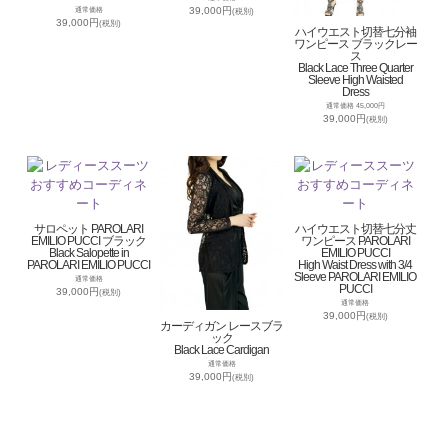
39,000円
通常価格
(税別)
39,000円
(税別)
ハイウエスト切替七分袖
ワンピース ブラックレー
ス
Black Lace Three Quarter
Sleeve High Waisted
Dress
通常価格 45,000円
39,000円
(税別)
サロペット PAROLARI
ハイウエスト切替七分丈
EMILIO PUCCI ブラック
ワンピース PAROLARI
Black Salopette in
EMILIO PUCCI
PAROLARI EMILIO PUCCI
High Waist Dress with 3/4
Sleeve PAROLARI EMILIO
通常価格
PUCCI
39,000円
(税別)
通常価格
39,000円
(税別)
カーディガン レースブラ
ック
Black Lace Cardigan
通常価格
39,000円
(税別)