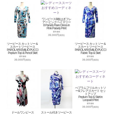
ワンピース8枚はぎフレ
アー ピンクペイズリー
8 Panels Flare Dress in
Pink Paisely Print
通常価格
39,000円
(税別)
ツーピース カットソー＆
ツーピース カットソー＆
スカートツーピース
スカートツーピース
PAROLARI EMILIO PUCCI
PAROLARI EMILIO PUCCI
Peplum Top & Pencil Skirt
Fabric Top & Skirt
通常価格
通常価格
39,000円
39,000円
(税別)
(税別)
ぺプラムフリルカットソ
ー&フレアスカート セッ
トアップ
Peplum Top & Skirt in
Leopard Print
通常価格
39,000円
(税別)
ドールワンピース
ストール付きツーピース