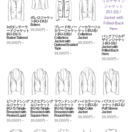
ボレロジャケッ
ト(RJ-13U) /
Bolero
3ボタンテーラ
ブレード付ノー
ノーカラージャ
39,000円～
ードジャケット
カラージャケッ
ケット(RJ-8) /
(RJ-15) / 3-
ト(RJ-12B) /
Collarless
バックフリルデ
Button Tailored
Collarless
Jacket
ザインジャケッ
Jacket with
39,000円～
39,000円～
ト(RJ-10) /
Optional Braided
Jacket with
Tape
Frilled-Back
39,000円～
Hem
39,000円～
ピークドシング
スクエアシング
ラウンドシング
ハイカラージャ
パフスリーブジ
ルジャケット
ルジャケット
ルジャケット
ケット(RJ-2) /
ャケット(RJ-1) /
(RJ-7) / Single-
(RJ-6) / Single-
(RJ-5) / Single-
High Collar
Puff Sleeve
Breasted with
Breasted with
Breasted with
Jacket
Jacket
Peaked Lapel
Square Hem
Round Hem
39,000円～
39,000円～
39,000円～
39,000円～
39,000円～