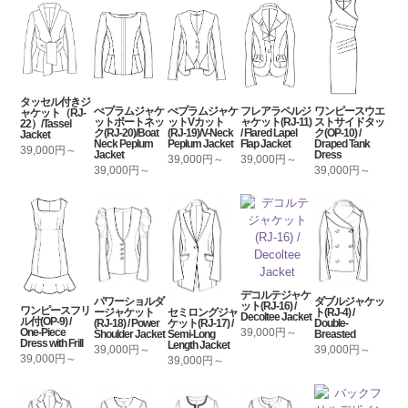
タッセル付きジ
ぺプラムジャケ
ぺプラムジャケ
フレアラペルジ
ワンピースウエ
ャケット（RJ-
ットボートネッ
ットVカット
ャケット(RJ-11)
ストサイドタッ
22）/Tassel
ク(RJ-20)/Boat
(RJ-19)/V-Neck
/ Flared Lapel
ク(OP-10) /
Jacket
Neck Peplum
Peplum Jacket
Flap Jacket
Draped Tank
39,000円～
Jacket
Dress
39,000円～
39,000円～
39,000円～
39,000円～
デコルテジャケ
パワーショルダ
ダブルジャケッ
ット(RJ-16) /
ワンピースフリ
セミロングジャ
ージャケット
ト(RJ-4) /
Decoltee Jacket
ル付(OP-9) /
ケット(RJ-17) /
(RJ-18) / Power
Double-
39,000円～
One-Piece
Semi-Long
Shoulder Jacket
Breasted
Dress with Frill
Length Jacket
39,000円～
39,000円～
39,000円～
39,000円～