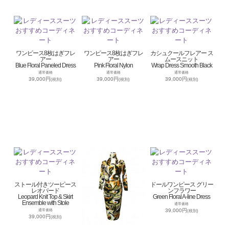
ワンピース8枚はぎフレ
ワンピース8枚はぎフレ
カシュクールフレアー ス
アー
アー
ムースニット
Blue Floral Paneled Dress
Pink Floral Nylon
Wrap Dress Smooth Black
通常価格
通常価格
通常価格
39,000円
39,000円
39,000円
(税別)
(税別)
(税別)
ストール付きツーピース
ドールワンピース グリー
レオパード
ンフラワー
Leopard Knit Top & Skirt
Green Floral A-line Dress
Ensemble with Stole
通常価格
39,000円
通常価格
(税別)
39,000円
(税別)