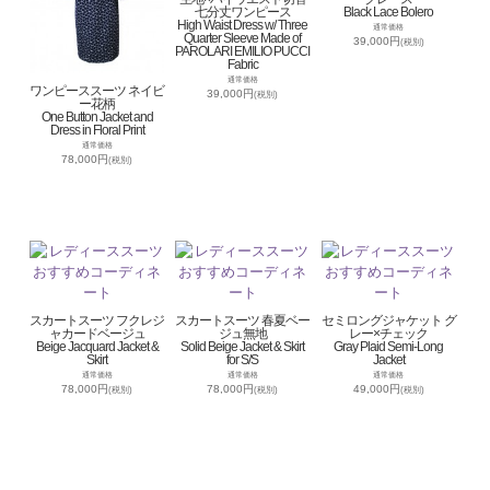
七分丈ワンピース
Black Lace Bolero
High Waist Dress w/ Three
通常価格
Quarter Sleeve Made of
39,000円
(税別)
PAROLARI EMILIO PUCCI
Fabric
通常価格
ワンピーススーツ ネイビ
39,000円
(税別)
ー花柄
One Button Jacket and
Dress in Floral Print
通常価格
78,000円
(税別)
スカートスーツ フクレジ
スカートスーツ 春夏ベー
セミロングジャケット グ
ャカードベージュ
ジュ無地
レー×チェック
Beige Jacquard Jacket &
Solid Beige Jacket & Skirt
Gray Plaid Semi-Long
Skirt
for S/S
Jacket
通常価格
通常価格
通常価格
78,000円
78,000円
49,000円
(税別)
(税別)
(税別)