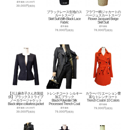
通常価格 120,000円
39,000円
(税別)
ブラックレース生地のス
フラワー柄ジャカートの
カートスーツ
ベージュスカートスーツ
Skirt Suit With Black Lace
Flower Jacquard Beige
Fabric
Skirt Suit
通常価格
通常価格
78,000円
78,000円
(税別)
(税別)
【川上麻衣子さん衣装提
トレンチコート シルキー
カラーバリエーション豊
供】ブラックストライプ
加工ブラック
富なトレンチコート
ノーカラージャケット
Black Polyester Silk
Trench Coat in 10 Colors
Black stripe collarless jacket
Processed Trench Coat
通常価格
79,000円
通常価格 120,000円
通常価格
(税別)
39,000円
79,000円
(税別)
(税別)