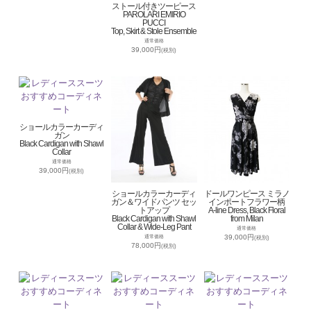
ストール付きツーピース
PAROLARI EMIRIO
PUCCI
Top, Skirt & Stole Ensemble
通常価格
39,000円
(税別)
ショールカラーカーディ
ガン
Black Cardigan with Shawl
Collar
通常価格
39,000円
(税別)
ショールカラーカーディ
ドールワンピース ミラノ
ガン＆ワイドパンツ セッ
インポートフラワー柄
トアップ
A-line Dress, Black Floral
Black Cardigan with Shawl
from Milan
Collar & Wide-Leg Pant
通常価格
39,000円
通常価格
(税別)
78,000円
(税別)