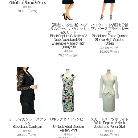
Glitterlame Bolero & Dress
通常価格
78,000円
(税別)
【高級シルク生地】ぺプ
ハイウエスト切替七分袖
ラムジャケットVカット
ワンピース ブラックレー
&スカート
ス
Black Peplum Collarless V
Black Lace Three Quarter
Neck Jacket and Skirt
Sleeve High Waisted
Ensemble Made of High
Dress
Quality Silk
通常価格 45,000円
39,000円
通常価格
(税別)
78,000円
(税別)
カーディガン レースブラ
Uネックタイトワンピー
スカートスーツ ホワイト
ック
ス
White Peplum V-Neck
Black Lace Cardigan
U-Neck Fitted Dress in
Jacket and Pencil Skirt
Paisely Print
通常価格
通常価格
39,000円
78,000円
通常価格
(税別)
(税別)