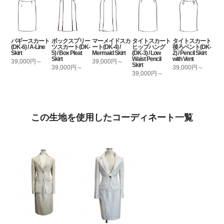
バギースカート
ボックスプリー
マーメイドスカ
タイトスカート
タイトスカート
(DK-6) / A-Line
ツスカート(DK-
ート(DK-4) /
ヒップハング
後ろベント(DK-
Skirt
5) / Box Pleat
Mermaid Skirt
(DK-3) / Low
2) / Pencil Skirt
Skirt
Waist Pencil
with Vent
39,000円～
39,000円～
Skirt
39,000円～
39,000円～
39,000円～
この生地を使用したコーディネート一覧