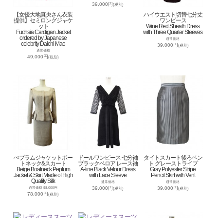
39,000円
(税別)
【女優大地真央さん衣装
ハイウエスト切替七分丈
提供】セミロングジャケ
ワンピース
ット
Wine Red Sheath Dress
Fuchsia Cardigan Jacket
with Three Quarter Sleeves
ordered by Japanese
通常価格
celebrity Daichi Mao
39,000円
(税別)
通常価格
49,000円
(税別)
ぺプラムジャケットボー
ドールワンピース 七分袖
タイトスカート後ろベン
トネック&スカート
ブラックベロア レース袖
ト グレーストライプ
Beige Boatneck Peplum
A-line Black Velour Dress
Gray Polyester Stripe
Jacket & Skirt Made of High
with Lace Sleeve
Pencil Skirt with Vent
Quality Silk
通常価格
通常価格
39,000円
39,000円
通常価格 98,000円
(税別)
(税別)
78,000円
(税別)