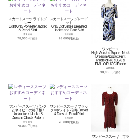
スカートスーツ ライトグ
スカートスーツ グレード
レー
ット
Light Gray Polyester Jacket
Gray Dot Single Breasted
& Pencil Skirt
Jacket and Flare Skirt
通常価格
通常価格
78,000円
78,000円
(税別)
(税別)
ワンピース
High Waisted Square Neck
Dress in Abstract Print
Made of PAROLARI
EMILIO PUCCI Fabric
通常価格
39,000円
(税別)
ワンピーススーツ ピンク
ワンピーススーツ ブラッ
とネイビーの格子柄 /
ク×ホワイト 花柄 / Jacket
Unstructured Jacket &
& Dress in Floral Print
Dress in Check Pattern
通常価格
78,000円
通常価格
(税別)
78,000円
(税別)
ワンピーススーツ ブラ