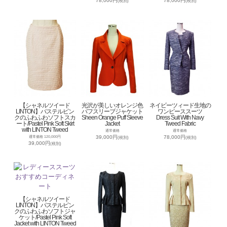
78,000円
78,000円
(税別)
(税別)
【シャネルツイード
光沢が美しいオレンジ色
ネイビーツィード生地の
LINTON】パステルピン
パフスリーブジャケット
ワンピーススーツ
クのふわふわソフトスカ
Sheen Orange Puff Sleeve
Dress Suit With Navy
ート/Pastel Pink Soft Skirt
Jacket
Tweed Fabric
with LINTON Tweed
通常価格
通常価格
39,000円
78,000円
通常価格 120,000円
(税別)
(税別)
39,000円
(税別)
【シャネルツイード
LINTON】パステルピン
クのふわふわソフトジャ
ケット/Pastel Pink Soft
Jacket with LINTON Tweed