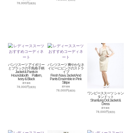
78,000円
(税別)
パンツスーツ アイボリー
パンツスーツ 爽やかなネ
とブラックの千鳥格子柄
イビーにピンクのストラ
Jacket & Pants in
イプ
Houndstooth Pattern,
Fresh Navy Jacket And
Ivory & Black
Pants Ensemble in Pink
Stripe
通常価格
78,000円
通常価格
(税別)
78,000円
(税別)
ワンピーススーツ シャン
タンドット
Shantung Dot Jacket &
Dress
通常価格
78,000円
(税別)