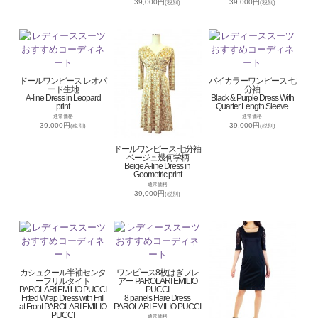
39,000円
39,000円
(税別)
(税別)
ドールワンピース レオパ
バイカラーワンピース 七
ード生地
分袖
A-line Dress in Leopard
Black & Purple Dress With
print
Quarter Length Sleeve
通常価格
通常価格
39,000円
39,000円
(税別)
(税別)
ドールワンピース 七分袖
ベージュ幾何学柄
Beige A-line Dress in
Geometric print
通常価格
39,000円
(税別)
カシュクール半袖センタ
ワンピース8枚はぎフレ
ーフリルタイト
アー PAROLARI EMILIO
PAROLARI EMILIO PUCCI
PUCCI
Fitted Wrap Dress with Frill
8 panels Flare Dress
at Front PAROLARI EMILIO
PAROLARI EMILIO PUCCI
PUCCI
通常価格