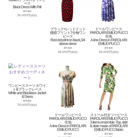
ース
Black Dress With Frill
通常価格
39,000円
(税別)
ブラック×レッドドット
ドールワンピース
模様プリント7分袖ワン
PAROLARI EMILIO PUCCI
ピース
生地
Red dot print on black,3/4
A-line Dress in PAROLARI
sleeve dress
EMILIO PUCCI
通常価格
通常価格
39,000円
39,000円
(税別)
(税別)
ワンピーススーツ ホワイ
ト&ブラックレース
White and Blacklace Jacket
& Dress
通常価格
78,000円
(税別)
ドールワンピース
ストール付きツーピース
PAROLARI EMILIO PUCCI
PAROLARI EMILIO PUCCI
生地
3 items ensemble: Top, skirt
A-line Dress in PAROLARI
& stole made of PAROLARI
EMILIO PUCCI
EMILIO PUCCI fabric
通常価格
通常価格