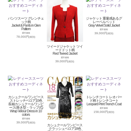
パンツスーツ グレンチェ
ジャケット 重量感あるグ
ック柄
レーベルベット
Jacket & Pants in Glen
Gray Velvet Solid Jacket
Pattern
通常価格
39,000円
通常価格
(税別)
78,000円
(税別)
ツイードジャケット ツイ
ードドット柄
Red Tweed Jacket
通常価格
39,000円
(税別)
カシュクールワンピース
トレンチコート レオパー
ストレッチベロア10色
ド柄トレンチコート
長袖カシュクールワンピ
Leopard Print Trench Coat
ース(巻き型・ラップ式)
通常価格
Wrap Velour Dress in 10
158,000円
(税別)
colors
通常価格
39,000円
(税別)
カシュクールワンピース
クラッシュベロア18色