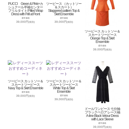
PUCCI Green & PInk×カ
ツーピース （カットソー
シュクール半袖センター
＆スカート）
フリルタイト/ Fitted Wrap
Staggered pattern Top &
Dress with Frill at Front
Skirt Ensemble
通常価格
通常価格
39,000円
39,000円
(税別)
(税別)
ツーピース カットソー＆
スカートツーピース
Orange Top & Skirt
Ensemble
通常価格
39,000円
(税別)
ツーピース カットソー＆
ツーピース カットソー＆
スカートツーピース
スカートツーピース
Navy Top & Skirt Ensemble
White Top & Skirt
Ensemble
通常価格
39,000円
通常価格
(税別)
39,000円
(税別)
ドールワンピース 七分袖
ブラックベロア レース袖
A-line Black Velour Dress
with Lace Sleeve
通常価格
39,000円
(税別)