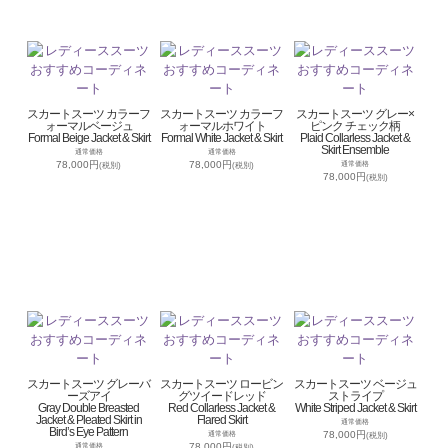
スカートスーツ カラーフ
スカートスーツ カラーフ
スカートスーツ グレー×
ォーマルベージュ
ォーマルホワイト
ピンク チェック柄
Formal Beige Jacket & Skirt
Formal White Jacket & Skirt
Plaid Collarless Jacket &
Skirt Ensemble
通常価格
通常価格
78,000円
78,000円
通常価格
(税別)
(税別)
78,000円
(税別)
スカートスーツ グレーバ
スカートスーツ ロービン
スカートスーツ ベージュ
ーズアイ
グツイードレッド
ストライプ
Gray Double Breasted
Red Collarless Jacket &
White Striped Jacket & Skirt
Jacket & Pleated Skirt in
Flared Skirt
通常価格
Bird’s Eye Pattern
78,000円
通常価格
(税別)
78,000円
通常価格
(税別)