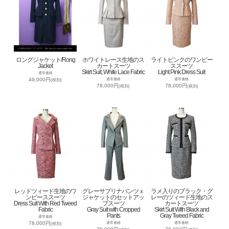
ロングジャケット/Rong
ホワイトレース生地のス
ライトピンクのワンピー
Jacket
カートスーツ
ススーツ
Skirt Suit, White Lace Fabric
Light Pink Dress Suit
通常価格
49,000円
通常価格
通常価格
(税別)
78,000円
78,000円
(税別)
(税別)
レッドツィード生地のワ
グレーサブリナパンツｘ
ラメ入りのブラック・グ
ンピーススーツ
ジャケットのセットアッ
レーのツィード生地のス
Dress Suit With Red Tweed
プスーツ
カートスーツ
Fabric
Gray Suit with Cropped
Skirt Suit With Black and
Pants
Gray Tweed Fabric
通常価格
78,000円
通常価格
通常価格
(税別)