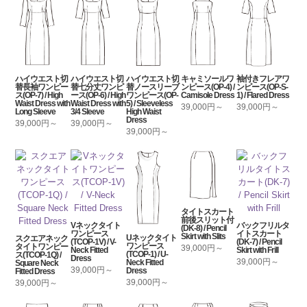
ハイウエスト切
ハイウエスト切
ハイウエスト切
キャミソールワ
袖付きフレアワ
替長袖ワンピー
替七分丈ワンピ
替ノースリーブ
ンピース(OP-4) /
ンピース(OP-S-
ス(OP-7) / High
ース(OP-6) / High
ワンピース(OP-
Camisole Dress
1) / Flared Dress
Waist Dress with
Waist Dress with
5) / Sleeveless
39,000円～
39,000円～
Long Sleeve
3/4 Sleeve
High Waist
Dress
39,000円～
39,000円～
39,000円～
タイトスカート
前後スリット付
Vネックタイト
バックフリルタ
(DK-8) / Pencil
ワンピース
イトスカート
Skirt with Slits
Uネックタイト
スクエアネック
(TCOP-1V) / V-
(DK-7) / Pencil
ワンピース
タイトワンピー
39,000円～
Neck Fitted
Skirt with Frill
(TCOP-1) / U-
ス(TCOP-1Q) /
Dress
39,000円～
Neck Fitted
Square Neck
39,000円～
Dress
Fitted Dress
39,000円～
39,000円～