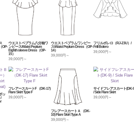
ス
ウエストペプラム八分袖ワ
ウエストペプラムワンピー
フリルボレロ（RJ-23U）/
OP-
ンピース/Waist Peplum
ス/Waist Peplum Dress（OP-
Frill Bolero
Eighth sleeve Dress（OP-
14）
39,000円～
15）
39,000円～
39,000円～
フレアースカートF （DK-17)
サイドフレアスカート(DK-9
Flare Skirt Type F
/ Side Flare Skirt
ボッ
39,000円～
39,000円～
/
er
フレアースカートＡ （DK-
10) Flare Skirt Type A
39,000円～