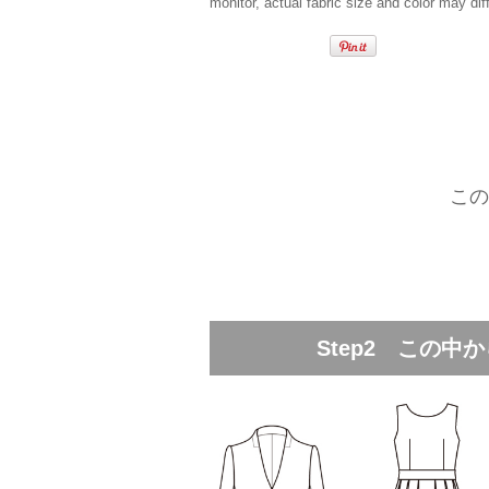
monitor, actual fabric size and color may diff
この
Step2 この