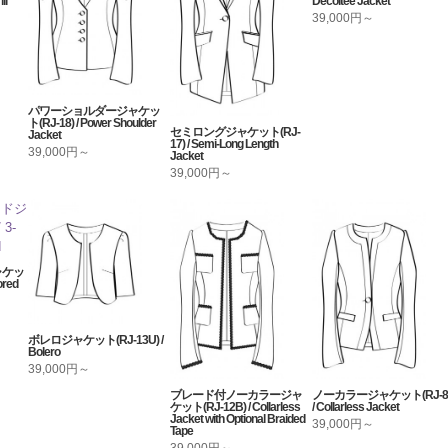
ll
Decoltee Jacket
39,000円～
パワーショルダージャケッ
ト(RJ-18) / Power Shoulder
セミロングジャケット(RJ-
Jacket
17) / Semi-Long Length
39,000円～
Jacket
39,000円～
ャケッ
ored
ボレロジャケット(RJ-13U) /
Bolero
39,000円～
ブレード付ノーカラージャ
ノーカラージャケット(RJ-8
ケット(RJ-12B) / Collarless
/ Collarless Jacket
Jacket with Optional Braided
39,000円～
Tape