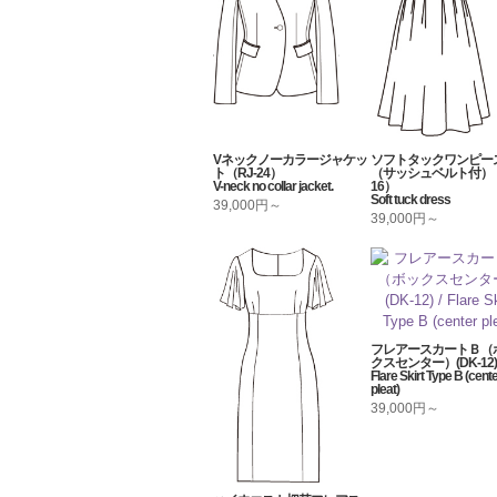
Vネックノーカラージャケッ
ソフトタックワンピー
ト（RJ-24）
（サッシュベルト付）（
V-neck no collar jacket.
16）
Soft tuck dress
39,000円～
39,000円～
フレアースカートＢ（
クスセンター）(DK-12) 
Flare Skirt Type B (cent
pleat)
39,000円～