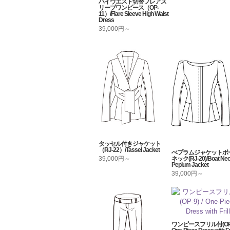
ハイウエスト切替フレアス
リーブワンピース（OP-
11）/Flare Sleeve High Waist
Dress
39,000円～
タッセル付きジャケット
（RJ-22）/Tassel Jacket
ぺプラムジャケットボ
ネック(RJ-20)/Boat Ne
39,000円～
Peplum Jacket
39,000円～
ワンピースフリル付(OP-9