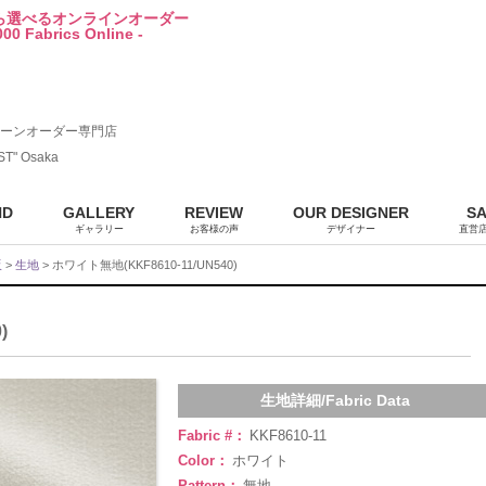
から選べるオンラインオーダー
00 Fabrics Online -
ーンオーダー専門店
ST" Osaka
ND
GALLERY
REVIEW
OUR DESIGNER
S
ギャラリー
お客様の声
デザイナー
直営
販
>
生地
> ホワイト無地(KKF8610-11/UN540)
)
生地詳細/Fabric Data
Fabric #：
KKF8610-11
Color：
ホワイト
Pattern：
無地