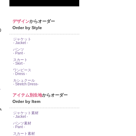
デザイン
からオーダー
Order by Style
)
ジャケット
- Jacket -
パンツ
- Pant -
スカート
- Skirt -
ワンピース
- Dress -
カシュクール
- Stretch Dress-
アイテム別生地
からオーダー
Order by Item
-
ジャケット素材
- Jacket -
パンツ素材
- Pant -
スカート素材