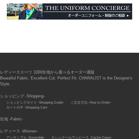
レディーススーツ 1000生地から選べるオーダー通販
Beautiful Fabric. Excellent Cut. Perfect Fit. CHARALIST is the Designer's
Style.
ショッピング -Shopping-
ショッピングガイド -Shopping Guide-
ご注文方法 -How to Order-
カートの中 -Shopping Cart-
生地 -Fabric-
レディース -Women-
アンサンブル -Ensemble-
カシュクールワンピース -Cache Coeur-