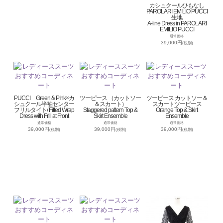
カシュクールひもなし
PAROLARI EMILIO PUCCI
生地
A-line Dress in PAROLARI
EMILIO PUCCI
通常価格
39,000円
(税別)
PUCCI Green & PInk×カ
ツーピース （カットソー
ツーピース カットソー＆
シュクール半袖センター
＆スカート）
スカートツーピース
フリルタイト/ Fitted Wrap
Staggered pattern Top &
Orange Top & Skirt
Dress with Frill at Front
Skirt Ensemble
Ensemble
通常価格
通常価格
通常価格
39,000円
39,000円
39,000円
(税別)
(税別)
(税別)