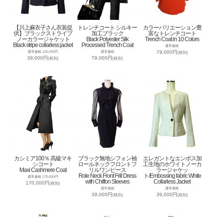
【川上麻衣子さん衣装提
トレンチコート シルキー
カラーバリエーション豊
供】ブラックストライプ
加工ブラック
富なトレンチコート
ノーカラージャケット
Black Polyester Silk
Trench Coat in 10 Colors
Black stripe collarless jacket
Processed Trench Coat
通常価格
79,000円
通常価格 120,000円
通常価格
(税別)
39,000円
79,000円
(税別)
(税別)
カシミア100％ 高級マキ
ブラック無地シフォン袖
エレガントなエンボス加
シコート
ロールネックフロントフ
工生地のホワイトノーカ
Maxi Cashmere Coat
リルワンピース
ラージャケッ
Role Neck Front Frill Dress
ト/Embossing fabric White
通常価格 170,000円
with Chiffon Sleeves
Collarless Jacket
170,000円
(税別)
通常価格
通常価格
39,000円
39,000円
(税別)
(税別)