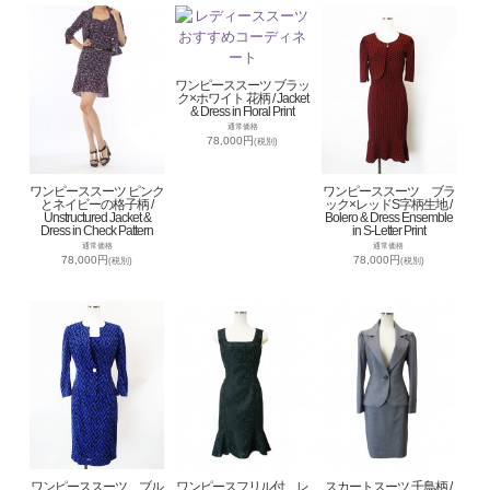
ワンピーススーツ ブラッ
ク×ホワイト 花柄 / Jacket
& Dress in Floral Print
通常価格
78,000円
(税別)
ワンピーススーツ ピンク
ワンピーススーツ ブラ
とネイビーの格子柄 /
ック×レッドS字柄生地 /
Unstructured Jacket &
Bolero & Dress Ensemble
Dress in Check Pattern
in S-Letter Print
通常価格
通常価格
78,000円
78,000円
(税別)
(税別)
ワンピーススーツ ブル
ワンピースフリル付 レ
スカートスーツ 千鳥柄 /