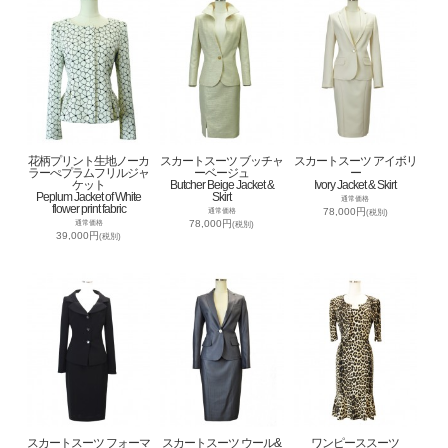
花柄プリント生地ノーカ
スカートスーツ ブッチャ
スカートスーツ アイボリ
ラーぺプラムフリルジャ
ーベージュ
ー
ケット
Butcher Beige Jacket &
Ivory Jacket & Skirt
Peplum Jacket of White
Skirt
通常価格
flower print fabric
78,000円
通常価格
(税別)
78,000円
通常価格
(税別)
39,000円
(税別)
スカートスーツ フォーマ
スカートスーツ ウール&
ワンピーススーツ