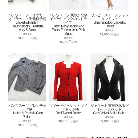
パンツスーツ アイボリー
パンツスーツ 爽やかなネ
ワンピーススーツ シャン
とブラックの千鳥格子柄
イビーにピンクのストラ
タンドット
Jacket & Pants in
イプ
Shantung Dot Jacket &
Houndstooth Pattern,
Fresh Navy Jacket And
Dress
Ivory & Black
Pants Ensemble in Pink
通常価格
Stripe
78,000円
通常価格
(税別)
78,000円
通常価格
(税別)
78,000円
(税別)
パンツスーツ グレンチェ
ツイードジャケット ツイ
ジャケット 重量感あるグ
ック柄
ードドット柄
レーベルベット
Jacket & Pants in Glen
Red Tweed Jacket
Gray Velvet Solid Jacket
Pattern
通常価格
通常価格
39,000円
39,000円
通常価格
(税別)
(税別)
78,000円
(税別)