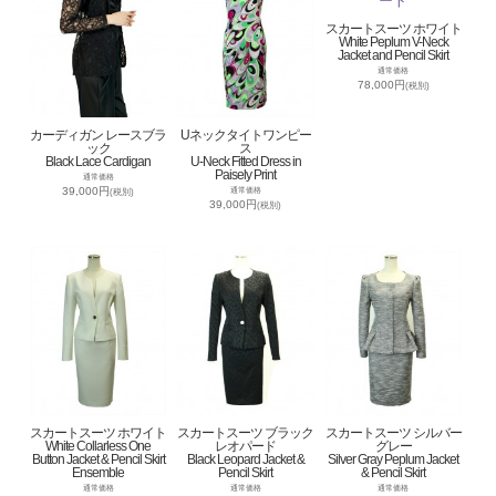
スカートスーツ ホワイト
White Peplum V-Neck
Jacket and Pencil Skirt
通常価格
78,000円
(税別)
カーディガン レースブラ
Uネックタイトワンピー
ック
ス
Black Lace Cardigan
U-Neck Fitted Dress in
Paisely Print
通常価格
39,000円
通常価格
(税別)
39,000円
(税別)
スカートスーツ ホワイト
スカートスーツ ブラック
スカートスーツ シルバー
White Collarless One
レオパード
グレー
Button Jacket & Pencil Skirt
Black Leopard Jacket &
Silver Gray Peplum Jacket
Ensemble
Pencil Skirt
& Pencil Skirt
通常価格
通常価格
通常価格