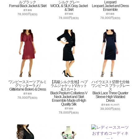
ルブラック
シルク グレー
Leopard
Formal Black Jacket & Skirt
WOOL & SILK Gray Jacket
Leopard Jacket and Dress
& Skirt
Ensemble
通常価格
78,000円
通常価格
通常価格
(税別)
78,000円
78,000円
(税別)
(税別)
ワンピーススーツ アルミ
【高級シルク生地】ぺプ
ハイウエスト切替七分袖
グリッターラメ /
ラムジャケットVカット
ワンピース ブラックレー
Glitterlame Bolero & Dress
&スカート
ス
Black Peplum Collarless V
Black Lace Three Quarter
通常価格
Neck Jacket and Skirt
Sleeve High Waisted
78,000円
(税別)
Ensemble Made of High
Dress
Quality Silk
通常価格 45,000円
39,000円
通常価格
(税別)
78,000円
(税別)