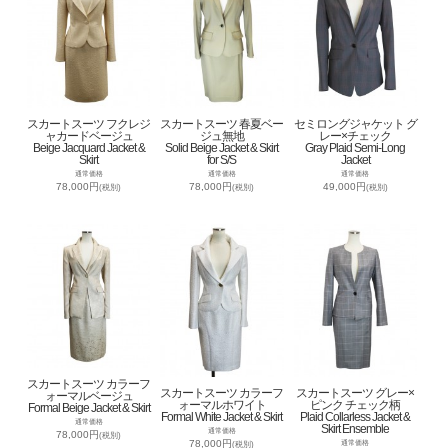
スカートスーツ フクレジ
スカートスーツ 春夏ベー
セミロングジャケット グ
ャカードベージュ
ジュ無地
レー×チェック
Beige Jacquard Jacket &
Solid Beige Jacket & Skirt
Gray Plaid Semi-Long
Skirt
for S/S
Jacket
通常価格
通常価格
通常価格
78,000円
78,000円
49,000円
(税別)
(税別)
(税別)
スカートスーツ カラーフ
スカートスーツ カラーフ
スカートスーツ グレー×
ォーマルベージュ
ォーマルホワイト
ピンク チェック柄
Formal Beige Jacket & Skirt
Formal White Jacket & Skirt
Plaid Collarless Jacket &
通常価格
Skirt Ensemble
通常価格
78,000円
(税別)
78,000円
通常価格
(税別)