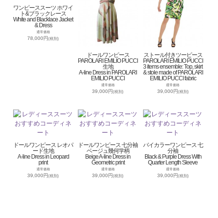
ワンピーススーツ ホワイ
ト&ブラックレース
White and Blacklace Jacket
& Dress
通常価格
78,000円
(税別)
ドールワンピース
ストール付きツーピース
PAROLARI EMILIO PUCCI
PAROLARI EMILIO PUCCI
生地
3 items ensemble: Top, skirt
A-line Dress in PAROLARI
& stole made of PAROLARI
EMILIO PUCCI
EMILIO PUCCI fabric
通常価格
通常価格
39,000円
39,000円
(税別)
(税別)
ドールワンピース レオパ
ドールワンピース 七分袖
バイカラーワンピース 七
ード生地
ベージュ幾何学柄
分袖
A-line Dress in Leopard
Beige A-line Dress in
Black & Purple Dress With
print
Geometric print
Quarter Length Sleeve
通常価格
通常価格
通常価格
39,000円
39,000円
39,000円
(税別)
(税別)
(税別)