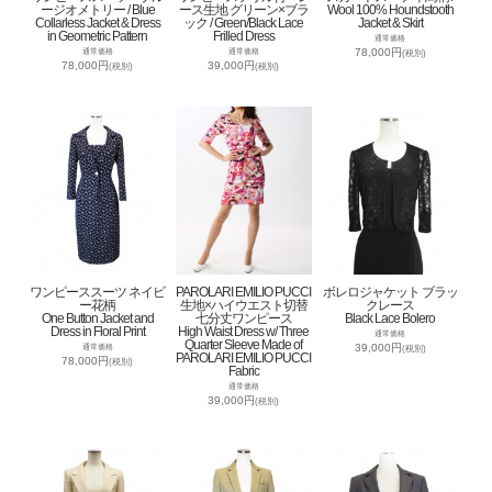
ージオメトリー / Blue
ース生地 グリーン×ブラ
Wool 100% Houndstooth
Collarless Jacket & Dress
ック / Green/Black Lace
Jacket & Skirt
in Geometric Pattern
Frilled Dress
通常価格
78,000円
通常価格
通常価格
(税別)
78,000円
39,000円
(税別)
(税別)
ワンピーススーツ ネイビ
PAROLARI EMILIO PUCCI
ボレロジャケット ブラッ
ー花柄
生地×ハイウエスト切替
クレース
One Button Jacket and
七分丈ワンピース
Black Lace Bolero
Dress in Floral Print
High Waist Dress w/ Three
通常価格
Quarter Sleeve Made of
39,000円
通常価格
(税別)
PAROLARI EMILIO PUCCI
78,000円
(税別)
Fabric
通常価格
39,000円
(税別)