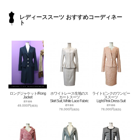
レディーススーツ おすすめコーディネー
ト
ロングジャケット/Rong
ホワイトレース生地のス
ライトピンクのワンピー
Jacket
カートスーツ
ススーツ
Skirt Suit, White Lace Fabric
Light Pink Dress Suit
通常価格
49,000円
通常価格
通常価格
(税別)
78,000円
78,000円
(税別)
(税別)