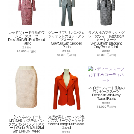
レッドツィード生地のワ
グレーサブリナパンツｘ
ラメ入りのブラック・グ
ンピーススーツ
ジャケットのセットアッ
レーのツィード生地のス
Dress Suit With Red Tweed
プスーツ
カートスーツ
Fabric
Gray Suit with Cropped
Skirt Suit With Black and
Pants
Gray Tweed Fabric
通常価格
78,000円
通常価格
通常価格
(税別)
78,000円
78,000円
(税別)
(税別)
ネイビーツィード生地の
ワンピーススーツ
Dress Suit With Navy
Tweed Fabric
通常価格
78,000円
(税別)
【シャネルツイード
光沢が美しいオレンジ色
LINTON】パステルピン
パフスリーブジャケット
クのふわふわソフトスカ
Sheen Orange Puff Sleeve
ート/Pastel Pink Soft Skirt
Jacket
with LINTON Tweed
通常価格