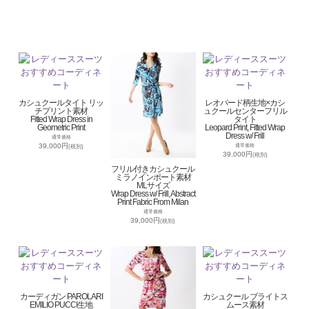
カシュクールタイト リッ
レオパード柄生地×カシ
チプリント素材
ュクールセンターフリル
Fitted Wrap Dress in
タイト
Geometric Print
Leopard Print, Fitted Wrap
Dress w/ Frill
通常価格
39,000円
通常価格
(税別)
39,000円
(税別)
フリル付きカシュクール
ミラノインポート素材
MLサイズ
Wrap Dress w/ Frill, Abstract
Print Fabric From Milan
通常価格
39,000円
(税別)
カーディガン PAROLARI
カシュクール ブライトス
EMILIO PUCCI生地
ムース素材