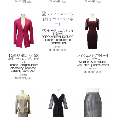
78,000円
78,000円
78,000円
(税別)
(税別)
(税別)
ワンピースウエストサイ
ドタック
PAROLARI EMILIO PUCCI
Draped Tank Dress In
Abstract Print
通常価格
39,000円
(税別)
【女優大地真央さん衣装
ハイウエスト切替七分丈
提供】セミロングジャケ
ワンピース
ット
Wine Red Sheath Dress
Fuchsia Cardigan Jacket
with Three Quarter Sleeves
ordered by Japanese
通常価格
celebrity Daichi Mao
39,000円
(税別)
通常価格
49,000円
(税別)