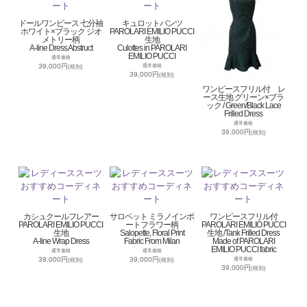
ドールワンピース 七分袖
キュロットパンツ
ホワイト×ブラック ジオ
PAROLARI EMILIO PUCCI
メトリー柄
生地
A-line Dress Abstruct
Culottes in PAROLARI
EMILIO PUCCI
通常価格
39,000円
通常価格
(税別)
39,000円
(税別)
ワンピースフリル付 レ
ース生地 グリーン×ブラ
ック / Green/Black Lace
Frilled Dress
通常価格
39,000円
(税別)
カシュクールフレアー
サロペット ミラノインポ
ワンピースフリル付
PAROLARI EMILIO PUCCI
ートフラワー柄
PAROLARI EMILIO PUCCI
生地
Salopette, Floral Print
生地 /Tank Frilled Dress
A-line Wrap Dress
Fabric From Milan
Made of PAROLARI
EMILIO PUCCI fabric
通常価格
通常価格
39,000円
39,000円
通常価格
(税別)
(税別)
39,000円
(税別)