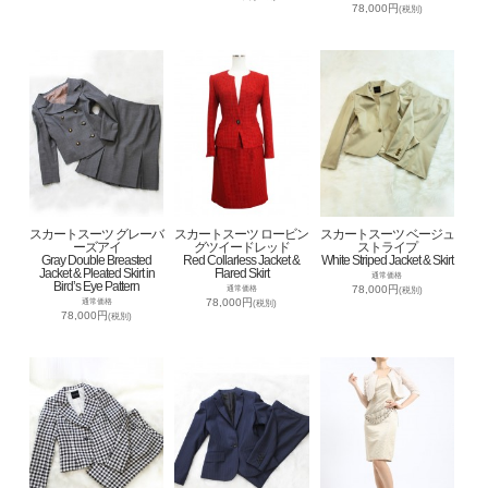
78,000円
(税別)
スカートスーツ グレーバ
スカートスーツ ロービン
スカートスーツ ベージュ
ーズアイ
グツイードレッド
ストライプ
Gray Double Breasted
Red Collarless Jacket &
White Striped Jacket & Skirt
Jacket & Pleated Skirt in
Flared Skirt
通常価格
Bird’s Eye Pattern
78,000円
通常価格
(税別)
78,000円
通常価格
(税別)
78,000円
(税別)