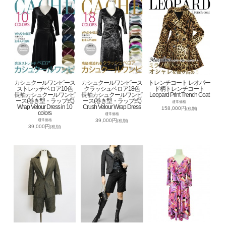
カシュクールワンピース
カシュクールワンピース
トレンチコート レオパー
ストレッチベロア10色
クラッシュベロア18色
ド柄トレンチコート
長袖カシュクールワンピ
長袖カシュクールワンピ
Leopard Print Trench Coat
ース(巻き型・ラップ式)
ース(巻き型・ラップ式)
通常価格
Wrap Velour Dress in 10
Crush Velour Wrap Dress
158,000円
(税別)
colors
通常価格
39,000円
通常価格
(税別)
39,000円
(税別)