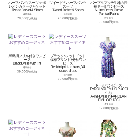
ハーフパンツスーツ ナポ
ツイードのハーフパンツ
パープルプッチ生地の長
レオンカラージャケット
スーツ
袖ドールワンピース
Tweed Jacket & Shorts
Tweed Jacket & Shorts
A-Line Dress, Purple
Parolari Fabric
通常価格
通常価格
78,000円
78,000円
通常価格
(税別)
(税別)
39,000円
(税別)
黒織柄フリル付きワンピ
ブラック×レッドドット
ース
模様プリント7分袖ワン
Black Dress With Frill
ピース
Red dot print on black,3/4
通常価格
sleeve dress
39,000円
(税別)
通常価格
39,000円
(税別)
ドールワンピース
PAROLARI EMILIO PUCCI
生地
A-line Dress in PAROLARI
EMILIO PUCCI
通常価格
39,000円
(税別)