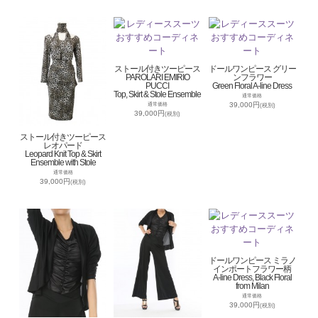
ストール付きツーピース
ドールワンピース グリー
PAROLARI EMIRIO
ンフラワー
PUCCI
Green Floral A-line Dress
Top, Skirt & Stole Ensemble
通常価格
39,000円
通常価格
(税別)
39,000円
(税別)
ストール付きツーピース
レオパード
Leopard Knit Top & Skirt
Ensemble with Stole
通常価格
39,000円
(税別)
ドールワンピース ミラノ
インポートフラワー柄
A-line Dress, Black Floral
from Milan
通常価格
39,000円
(税別)