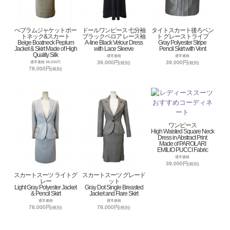
ぺプラムジャケットボー
ドールワンピース 七分袖
タイトスカート後ろベン
トネック&スカート
ブラックベロア レース袖
ト グレーストライプ
Beige Boatneck Peplum
A-line Black Velour Dress
Gray Polyester Stripe
Jacket & Skirt Made of High
with Lace Sleeve
Pencil Skirt with Vent
Quality Silk
通常価格
通常価格
39,000円
39,000円
通常価格 98,000円
(税別)
(税別)
78,000円
(税別)
ワンピース
High Waisted Square Neck
Dress in Abstract Print
Made of PAROLARI
EMILIO PUCCI Fabric
通常価格
39,000円
(税別)
スカートスーツ ライトグ
スカートスーツ グレード
レー
ット
Light Gray Polyester Jacket
Gray Dot Single Breasted
& Pencil Skirt
Jacket and Flare Skirt
通常価格
通常価格
78,000円
78,000円
(税別)
(税別)