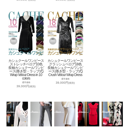
カシュクールワンピース
カシュクールワンピース
ストレッチベロア10色
クラッシュベロア18色
長袖カシュクールワンピ
長袖カシュクールワンピ
ース(巻き型・ラップ式)
ース(巻き型・ラップ式)
Wrap Velour Dress in 10
Crush Velour Wrap Dress
colors
通常価格
39,000円
通常価格
(税別)
39,000円
(税別)