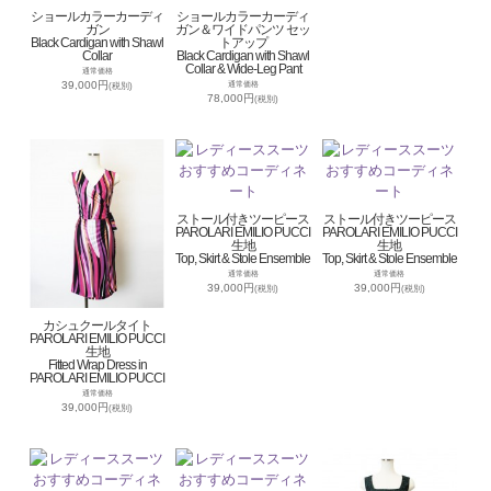
ショールカラーカーディ
ショールカラーカーディ
ガン
ガン＆ワイドパンツ セッ
Black Cardigan with Shawl
トアップ
Collar
Black Cardigan with Shawl
Collar & Wide-Leg Pant
通常価格
39,000円
通常価格
(税別)
78,000円
(税別)
ストール付きツーピース
ストール付きツーピース
PAROLARI EMILIO PUCCI
PAROLARI EMILIO PUCCI
生地
生地
Top, Skirt & Stole Ensemble
Top, Skirt & Stole Ensemble
通常価格
通常価格
39,000円
39,000円
(税別)
(税別)
カシュクールタイト
PAROLARI EMILIO PUCCI
生地
Fitted Wrap Dress in
PAROLARI EMILIO PUCCI
通常価格
39,000円
(税別)