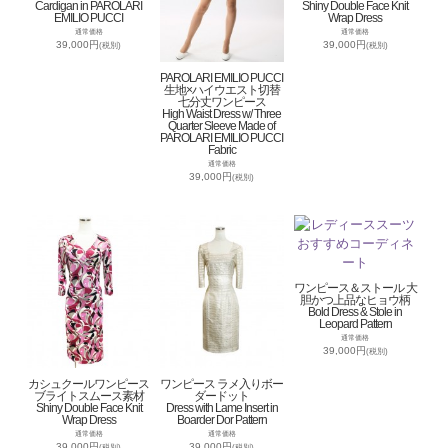
Cardigan in PAROLARI
Shiny Double Face Knit
EMILIO PUCCI
Wrap Dress
通常価格
通常価格
39,000円
39,000円
(税別)
(税別)
PAROLARI EMILIO PUCCI
生地×ハイウエスト切替
七分丈ワンピース
High Waist Dress w/ Three
Quarter Sleeve Made of
PAROLARI EMILIO PUCCI
Fabric
通常価格
39,000円
(税別)
ワンピース＆ストール 大
胆かつ上品なヒョウ柄
Bold Dress & Stole in
Leopard Pattern
通常価格
39,000円
(税別)
カシュクールワンピース
ワンピース ラメ入りボー
ブライトスムース素材
ダードット
Shiny Double Face Knit
Dress with Lame Insert in
Wrap Dress
Boarder Dor Pattern
通常価格
通常価格
39,000円
39,000円
(税別)
(税別)