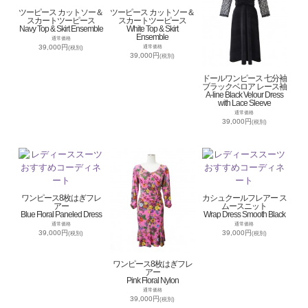
ツーピース カットソー＆
ツーピース カットソー＆
スカートツーピース
スカートツーピース
Navy Top & Skirt Ensemble
White Top & Skirt
Ensemble
通常価格
39,000円
通常価格
(税別)
39,000円
(税別)
ドールワンピース 七分袖
ブラックベロア レース袖
A-line Black Velour Dress
with Lace Sleeve
通常価格
39,000円
(税別)
ワンピース8枚はぎフレ
カシュクールフレアー ス
アー
ムースニット
Blue Floral Paneled Dress
Wrap Dress Smooth Black
通常価格
通常価格
39,000円
39,000円
(税別)
(税別)
ワンピース8枚はぎフレ
アー
Pink Floral Nylon
通常価格
39,000円
(税別)