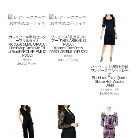
カシュクール半袖センタ
ワンピース8枚はぎフレ
ーフリルタイト
アー PAROLARI EMILIO
PAROLARI EMILIO PUCCI
PUCCI
Fitted Wrap Dress with Frill
8 panels Flare Dress
at Front PAROLARI EMILIO
PAROLARI EMILIO PUCCI
PUCCI
通常価格
39,000円
通常価格
(税別)
39,000円
(税別)
ハイウエスト切替七分袖
ワンピース ブラックレー
ス
Black Lace Three Quarter
Sleeve High Waisted
Dress
通常価格 45,000円
39,000円
(税別)