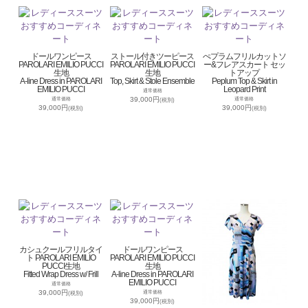
ドールワンピース
ストール付きツーピース
ぺプラムフリルカットソ
PAROLARI EMILIO PUCCI
PAROLARI EMILIO PUCCI
ー&フレアスカート セッ
生地
生地
トアップ
A-line Dress in PAROLARI
Top, Skirt & Stole Ensemble
Peplum Top & Skirt in
EMILIO PUCCI
Leopard Print
通常価格
39,000円
通常価格
通常価格
(税別)
39,000円
39,000円
(税別)
(税別)
カシュクールフリルタイ
ドールワンピース
ト PAROLARI EMILIO
PAROLARI EMILIO PUCCI
PUCCI生地
生地
Fitted Wrap Dress w/ Frill
A-line Dress in PAROLARI
EMILIO PUCCI
通常価格
39,000円
通常価格
(税別)
39,000円
(税別)