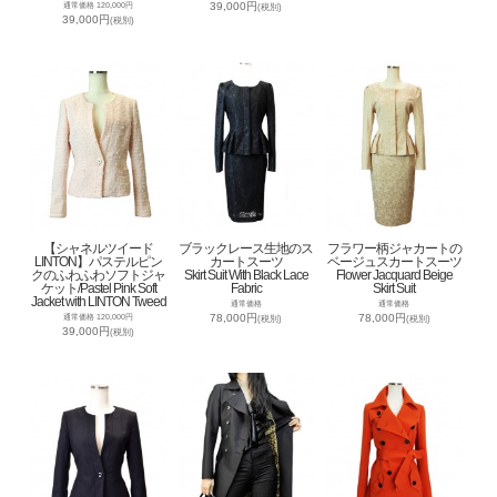
39,000円
通常価格 120,000円
(税別)
39,000円
(税別)
【シャネルツイード
ブラックレース生地のス
フラワー柄ジャカートの
LINTON】パステルピン
カートスーツ
ベージュスカートスーツ
クのふわふわソフトジャ
Skirt Suit With Black Lace
Flower Jacquard Beige
ケット/Pastel Pink Soft
Fabric
Skirt Suit
Jacket with LINTON Tweed
通常価格
通常価格
78,000円
78,000円
通常価格 120,000円
(税別)
(税別)
39,000円
(税別)