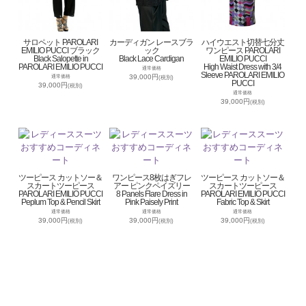
サロペット PAROLARI
カーディガン レースブラ
ハイウエスト切替七分丈
EMILIO PUCCI ブラック
ック
ワンピース PAROLARI
Black Salopette in
Black Lace Cardigan
EMILIO PUCCI
PAROLARI EMILIO PUCCI
High Waist Dress with 3/4
通常価格
Sleeve PAROLARI EMILIO
39,000円
通常価格
(税別)
PUCCI
39,000円
(税別)
通常価格
39,000円
(税別)
ツーピース カットソー＆
ワンピース8枚はぎフレ
ツーピース カットソー＆
スカートツーピース
アー ピンクペイズリー
スカートツーピース
PAROLARI EMILIO PUCCI
8 Panels Flare Dress in
PAROLARI EMILIO PUCCI
Peplum Top & Pencil Skirt
Pink Paisely Print
Fabric Top & Skirt
通常価格
通常価格
通常価格
39,000円
39,000円
39,000円
(税別)
(税別)
(税別)