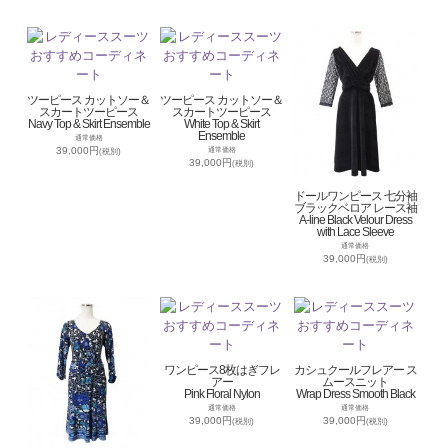
ツーピース カットソー＆
ツーピース カットソー＆
スカートツーピース
スカートツーピース
Navy Top & Skirt Ensemble
White Top & Skirt
Ensemble
通常価格
39,000円
通常価格
(税別)
39,000円
(税別)
ドールワンピース 七分袖
ブラックベロア レース袖
A-line Black Velour Dress
with Lace Sleeve
通常価格
39,000円
(税別)
ワンピース8枚はぎフレ
カシュクールフレアー ス
アー
ムースニット
Pink Floral Nylon
Wrap Dress Smooth Black
通常価格
通常価格
39,000円
39,000円
(税別)
(税別)