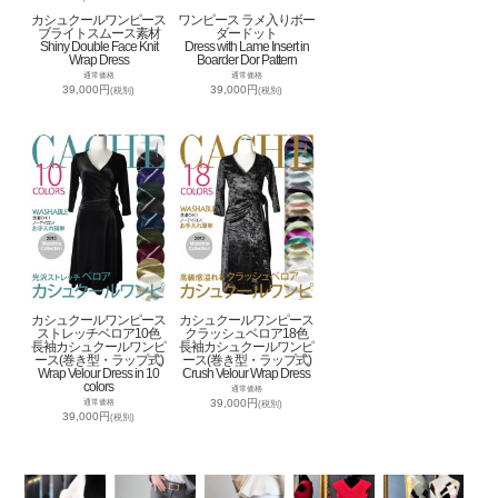
カシュクールワンピース
ワンピース ラメ入りボー
ブライトスムース素材
ダードット
Shiny Double Face Knit
Dress with Lame Insert in
Wrap Dress
Boarder Dor Pattern
通常価格
通常価格
39,000円
39,000円
(税別)
(税別)
カシュクールワンピース
カシュクールワンピース
ストレッチベロア10色
クラッシュベロア18色
長袖カシュクールワンピ
長袖カシュクールワンピ
ース(巻き型・ラップ式)
ース(巻き型・ラップ式)
Wrap Velour Dress in 10
Crush Velour Wrap Dress
colors
通常価格
39,000円
通常価格
(税別)
39,000円
(税別)