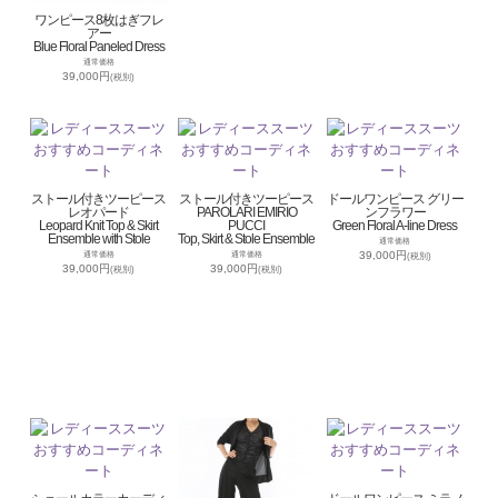
ワンピース8枚はぎフレ
アー
Blue Floral Paneled Dress
通常価格
39,000円
(税別)
ストール付きツーピース
ストール付きツーピース
ドールワンピース グリー
レオパード
PAROLARI EMIRIO
ンフラワー
Leopard Knit Top & Skirt
PUCCI
Green Floral A-line Dress
Ensemble with Stole
Top, Skirt & Stole Ensemble
通常価格
39,000円
通常価格
通常価格
(税別)
39,000円
39,000円
(税別)
(税別)