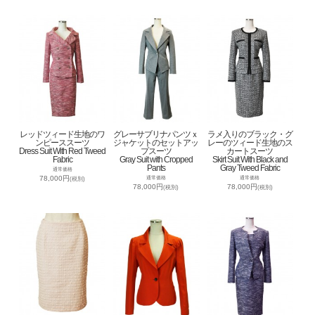
レッドツィード生地のワ
グレーサブリナパンツｘ
ラメ入りのブラック・グ
ンピーススーツ
ジャケットのセットアッ
レーのツィード生地のス
Dress Suit With Red Tweed
プスーツ
カートスーツ
Fabric
Gray Suit with Cropped
Skirt Suit With Black and
Pants
Gray Tweed Fabric
通常価格
78,000円
通常価格
通常価格
(税別)
78,000円
78,000円
(税別)
(税別)