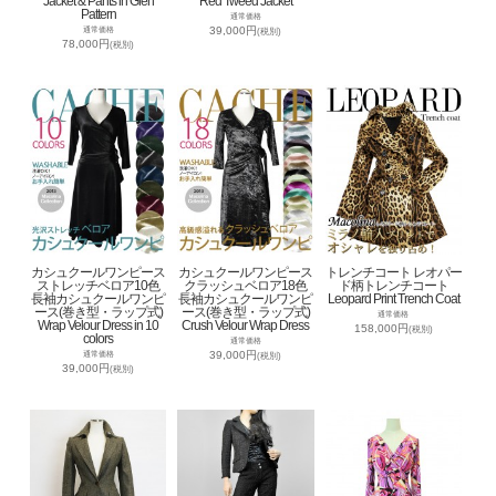
Jacket & Pants in Glen
Red Tweed Jacket
Pattern
通常価格
39,000円
通常価格
(税別)
78,000円
(税別)
カシュクールワンピース
カシュクールワンピース
トレンチコート レオパー
ストレッチベロア10色
クラッシュベロア18色
ド柄トレンチコート
長袖カシュクールワンピ
長袖カシュクールワンピ
Leopard Print Trench Coat
ース(巻き型・ラップ式)
ース(巻き型・ラップ式)
通常価格
Wrap Velour Dress in 10
Crush Velour Wrap Dress
158,000円
(税別)
colors
通常価格
39,000円
通常価格
(税別)
39,000円
(税別)