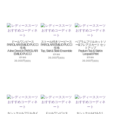
ドールワンピース
ストール付きツーピース
ぺプラムフリルカットソ
PAROLARI EMILIO PUCCI
PAROLARI EMILIO PUCCI
ー&フレアスカート セッ
生地
生地
トアップ
A-line Dress in PAROLARI
Top, Skirt & Stole Ensemble
Peplum Top & Skirt in
EMILIO PUCCI
Leopard Print
通常価格
39,000円
通常価格
通常価格
(税別)
39,000円
39,000円
(税別)
(税別)
カシュクールフリルタイ
ドールワンピース
カシュクールひもなし