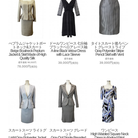
ぺプラムジャケットボー
ドールワンピース 七分袖
タイトスカート後ろベン
トネック&スカート
ブラックベロア レース袖
ト グレーストライプ
Beige Boatneck Peplum
A-line Black Velour Dress
Gray Polyester Stripe
Jacket & Skirt Made of High
with Lace Sleeve
Pencil Skirt with Vent
Quality Silk
通常価格
通常価格
39,000円
39,000円
通常価格 98,000円
(税別)
(税別)
78,000円
(税別)
スカートスーツ ライトグ
スカートスーツ グレード
ワンピース
レー
ット
High Waisted Square Neck
Light Gray Polyester Jacket
Gray Dot Single Breasted
Dress in Abstract Print