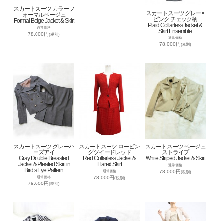
スカートスーツ カラーフ
スカートスーツ グレー×
ォーマルベージュ
ピンク チェック柄
Formal Beige Jacket & Skirt
Plaid Collarless Jacket &
通常価格
Skirt Ensemble
78,000円
(税別)
通常価格
78,000円
(税別)
スカートスーツ グレーバ
スカートスーツ ロービン
スカートスーツ ベージュ
ーズアイ
グツイードレッド
ストライプ
Gray Double Breasted
Red Collarless Jacket &
White Striped Jacket & Skirt
Jacket & Pleated Skirt in
Flared Skirt
通常価格
Bird’s Eye Pattern
78,000円
通常価格
(税別)
78,000円
通常価格
(税別)
78,000円
(税別)