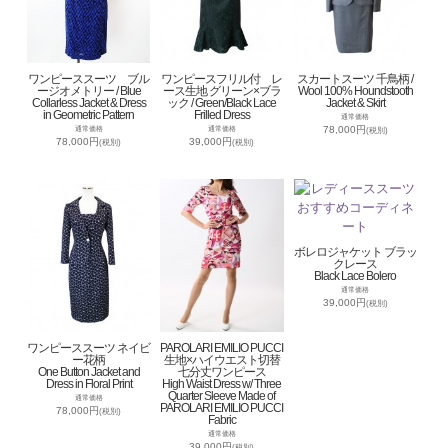
ワンピーススーツ ブル
ワンピースフリル付 レ
スカートスーツ 千鳥柄 /
ージオメトリー / Blue
ース生地 グリーン×ブラ
Wool 100% Houndstooth
Collarless Jacket & Dress
ック / Green/Black Lace
Jacket & Skirt
in Geometric Pattern
Frilled Dress
通常価格
78,000円
通常価格
通常価格
(税別)
78,000円
39,000円
(税別)
(税別)
ボレロジャケット ブラッ
クレース
Black Lace Bolero
通常価格
39,000円
(税別)
ワンピーススーツ ネイビ
PAROLARI EMILIO PUCCI
ー花柄
生地×ハイウエスト切替
One Button Jacket and
七分丈ワンピース
Dress in Floral Print
High Waist Dress w/ Three
Quarter Sleeve Made of
通常価格
PAROLARI EMILIO PUCCI
78,000円
(税別)
Fabric
通常価格
39,000円
(税別)