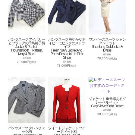
パンツスーツ アイボリー
パンツスーツ 爽やかなネ
ワンピーススーツ シャン
とブラックの千鳥格子柄
イビーにピンクのストラ
タンドット
Jacket & Pants in
イプ
Shantung Dot Jacket &
Houndstooth Pattern,
Fresh Navy Jacket And
Dress
Ivory & Black
Pants Ensemble in Pink
通常価格
Stripe
78,000円
通常価格
(税別)
78,000円
通常価格
(税別)
78,000円
(税別)
ジャケット 重量感あるグ
レーベルベット
Gray Velvet Solid Jacket
通常価格
39,000円
(税別)
パンツスーツ グレンチェ
ツイードジャケット ツイ
ック柄
ードドット柄