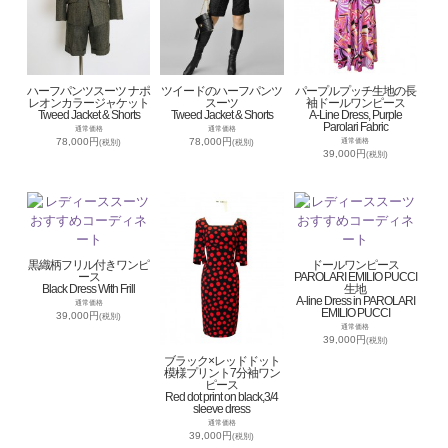
ハーフパンツスーツ ナポ
ツイードのハーフパンツ
パープルプッチ生地の長
レオンカラージャケット
スーツ
袖ドールワンピース
Tweed Jacket & Shorts
Tweed Jacket & Shorts
A-Line Dress, Purple
Parolari Fabric
通常価格
通常価格
78,000円
78,000円
通常価格
(税別)
(税別)
39,000円
(税別)
黒織柄フリル付きワンピ
ドールワンピース
ース
PAROLARI EMILIO PUCCI
Black Dress With Frill
生地
A-line Dress in PAROLARI
通常価格
EMILIO PUCCI
39,000円
(税別)
通常価格
39,000円
(税別)
ブラック×レッドドット
模様プリント7分袖ワン
ピース
Red dot print on black,3/4
sleeve dress
通常価格
39,000円
(税別)