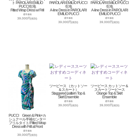
ト PAROLARI EMILIO
PAROLARI EMILIO PUCCI
PAROLARI EMILIO PUCCI
PUCCI生地
生地
生地
Fitted Wrap Dress w/ Frill
A-line Dress in PAROLARI
A-line Dress in PAROLARI
EMILIO PUCCI
EMILIO PUCCI
通常価格
39,000円
通常価格
通常価格
(税別)
39,000円
39,000円
(税別)
(税別)
ツーピース （カットソー
ツーピース カットソー＆
＆スカート）
スカートツーピース
Staggered pattern Top &
Orange Top & Skirt
Skirt Ensemble
Ensemble
通常価格
通常価格
39,000円
39,000円
(税別)
(税別)
PUCCI Green & PInk×カ
シュクール半袖センター
フリルタイト/ Fitted Wrap
Dress with Frill at Front
通常価格
39,000円
(税別)