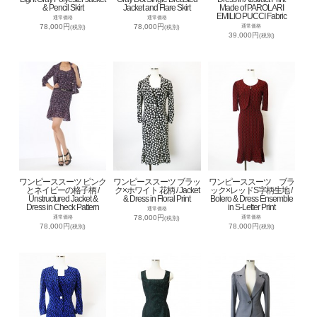
& Pencil Skirt
Jacket and Flare Skirt
Made of PAROLARI
EMILIO PUCCI Fabric
通常価格
通常価格
78,000円
78,000円
通常価格
(税別)
(税別)
39,000円
(税別)
ワンピーススーツ ピンク
ワンピーススーツ ブラッ
ワンピーススーツ ブラ
とネイビーの格子柄 /
ク×ホワイト 花柄 / Jacket
ック×レッドS字柄生地 /
Unstructured Jacket &
& Dress in Floral Print
Bolero & Dress Ensemble
Dress in Check Pattern
in S-Letter Print
通常価格
78,000円
通常価格
通常価格
(税別)
78,000円
78,000円
(税別)
(税別)