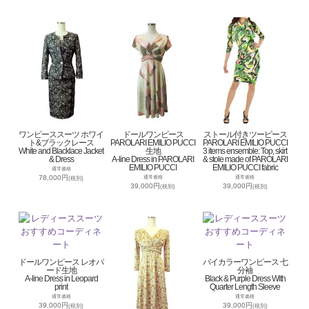
ワンピーススーツ ホワイ
ドールワンピース
ストール付きツーピース
ト&ブラックレース
PAROLARI EMILIO PUCCI
PAROLARI EMILIO PUCCI
White and Blacklace Jacket
生地
3 items ensemble: Top, skirt
& Dress
A-line Dress in PAROLARI
& stole made of PAROLARI
EMILIO PUCCI
EMILIO PUCCI fabric
通常価格
78,000円
通常価格
通常価格
(税別)
39,000円
39,000円
(税別)
(税別)
ドールワンピース レオパ
バイカラーワンピース 七
ード生地
分袖
A-line Dress in Leopard
Black & Purple Dress With
print
Quarter Length Sleeve
通常価格
通常価格
39,000円
39,000円
(税別)
(税別)