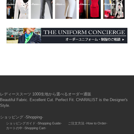
レディーススーツ 1000生地から選べるオーダー通販
Beautiful Fabric. Excellent Cut. Perfect Fit. CHARALIST is the Designer's
Style.
ショッピング -Shopping-
ショッピングガイド -Shopping Guide-
ご注文方法 -How to Order-
カートの中 -Shopping Cart-