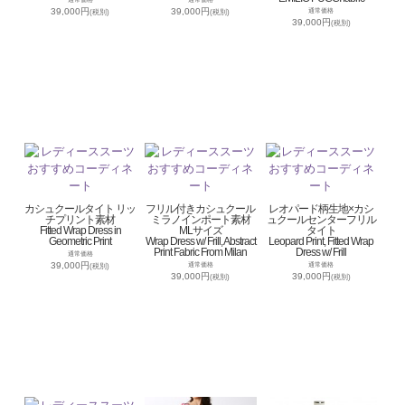
39,000円
39,000円
通常価格
(税別)
(税別)
39,000円
(税別)
カシュクールタイト リッ
フリル付きカシュクール
レオパード柄生地×カシ
チプリント素材
ミラノインポート素材
ュクールセンターフリル
Fitted Wrap Dress in
MLサイズ
タイト
Geometric Print
Wrap Dress w/ Frill, Abstract
Leopard Print, Fitted Wrap
Print Fabric From Milan
Dress w/ Frill
通常価格
39,000円
通常価格
通常価格
(税別)
39,000円
39,000円
(税別)
(税別)