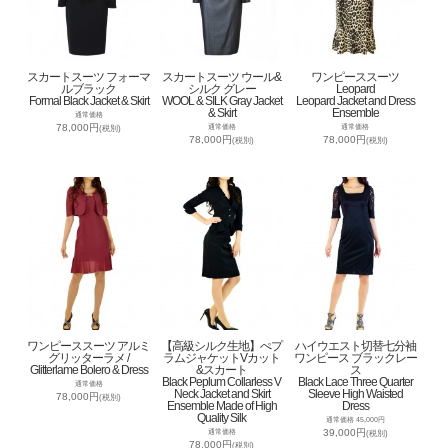
スカートスーツ フォーマ
スカートスーツ ウール&
ワンピーススーツ
ルブラック
シルク グレー
Leopard
Formal Black Jacket & Skirt
WOOL & SILK Gray Jacket
Leopard Jacket and Dress
& Skirt
Ensemble
通常価格
78,000円
通常価格
通常価格
(税別)
78,000円
78,000円
(税別)
(税別)
ワンピーススーツ アルミ
【高級シルク生地】ぺプ
ハイウエスト切替七分袖
グリッターラメ /
ラムジャケットVカット
ワンピース ブラックレー
Glitterlame Bolero & Dress
&スカート
ス
Black Peplum Collarless V
Black Lace Three Quarter
通常価格
Neck Jacket and Skirt
Sleeve High Waisted
78,000円
(税別)
Ensemble Made of High
Dress
Quality Silk
通常価格 45,000円
39,000円
通常価格
(税別)
78,000円
(税別)