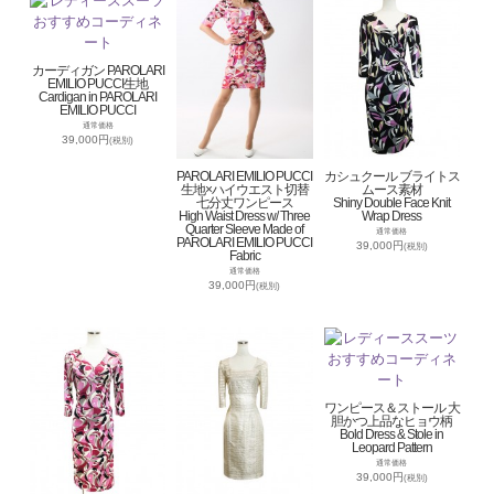
カーディガン PAROLARI
EMILIO PUCCI生地
Cardigan in PAROLARI
EMILIO PUCCI
通常価格
39,000円
(税別)
PAROLARI EMILIO PUCCI
カシュクール ブライトス
生地×ハイウエスト切替
ムース素材
七分丈ワンピース
Shiny Double Face Knit
High Waist Dress w/ Three
Wrap Dress
Quarter Sleeve Made of
通常価格
PAROLARI EMILIO PUCCI
39,000円
(税別)
Fabric
通常価格
39,000円
(税別)
ワンピース＆ストール 大
胆かつ上品なヒョウ柄
Bold Dress & Stole in
Leopard Pattern
通常価格
39,000円
(税別)