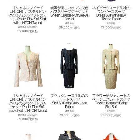
【シャネルツイード
光沢が美しいオレンジ色
ネイビーツィード生地の
LINTON】パステルピン
パフスリーブジャケット
ワンピーススーツ
クのふわふわソフトスカ
Sheen Orange Puff Sleeve
Dress Suit With Navy
ート/Pastel Pink Soft Skirt
Jacket
Tweed Fabric
with LINTON Tweed
通常価格
通常価格
39,000円
78,000円
通常価格 120,000円
(税別)
(税別)
39,000円
(税別)
【シャネルツイード
ブラックレース生地のス
フラワー柄ジャカートの
LINTON】パステルピン
カートスーツ
ベージュスカートスーツ
クのふわふわソフトジャ
Skirt Suit With Black Lace
Flower Jacquard Beige
ケット/Pastel Pink Soft
Fabric
Skirt Suit
Jacket with LINTON Tweed
通常価格
通常価格
78,000円
78,000円
通常価格 120,000円
(税別)
(税別)
39,000円
(税別)