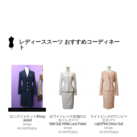
レディーススーツ おすすめコーディネー
ト
ロングジャケット/Rong
ホワイトレース生地のス
ライトピンクのワンピー
Jacket
カートスーツ
ススーツ
Skirt Suit, White Lace Fabric
Light Pink Dress Suit
通常価格
49,000円
通常価格
通常価格
(税別)
78,000円
78,000円
(税別)
(税別)