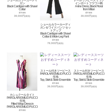
ショールカラーカーディ
ドールワンピース ミラノ
ガン
インポートフラワー柄
Black Cardigan with Shawl
A-line Dress, Black Floral
Collar
from Milan
通常価格
通常価格
39,000円
39,000円
(税別)
(税別)
ショールカラーカーディ
ガン＆ワイドパンツ セッ
トアップ
Black Cardigan with Shawl
Collar & Wide-Leg Pant
通常価格
78,000円
(税別)
ストール付きツーピース
ストール付きツーピース
PAROLARI EMILIO PUCCI
PAROLARI EMILIO PUCCI
生地
生地
Top, Skirt & Stole Ensemble
Top, Skirt & Stole Ensemble
通常価格
通常価格
39,000円
39,000円
(税別)
(税別)
カシュクールタイト
PAROLARI EMILIO PUCCI
生地
Fitted Wrap Dress in
PAROLARI EMILIO PUCCI
通常価格