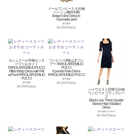
ドールワンピース 七分袖
ベージュ幾何学柄
Beige A-line Dress in
Geometric print
通常価格
39,000円
(税別)
カシュクール半袖センタ
ワンピース8枚はぎフレ
ーフリルタイト
アー PAROLARI EMILIO
PAROLARI EMILIO PUCCI
PUCCI
Fitted Wrap Dress with Frill
8 panels Flare Dress
at Front PAROLARI EMILIO
PAROLARI EMILIO PUCCI
PUCCI
通常価格
39,000円
通常価格
(税別)
39,000円
(税別)
ハイウエスト切替七分袖
ワンピース ブラックレー
ス
Black Lace Three Quarter
Sleeve High Waisted
Dress
通常価格 45,000円
39,000円
(税別)