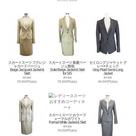
スカートスーツ フクレジ
スカートスーツ 春夏ベー
セミロングジャケット グ
ャカードベージュ
ジュ無地
レー×チェック
Beige Jacquard Jacket &
Solid Beige Jacket & Skirt
Gray Plaid Semi-Long
Skirt
for S/S
Jacket
通常価格
通常価格
通常価格
78,000円
78,000円
49,000円
(税別)
(税別)
(税別)
スカートスーツ カラーフ
ォーマルホワイト
Formal White Jacket & Skirt
通常価格
78,000円
(税別)