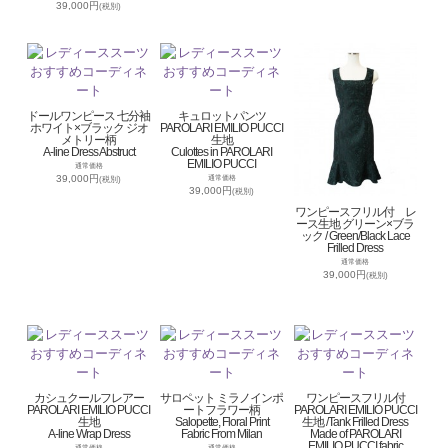
39,000円
(税別)
ドールワンピース 七分袖
キュロットパンツ
ホワイト×ブラック ジオ
PAROLARI EMILIO PUCCI
メトリー柄
生地
A-line Dress Abstruct
Culottes in PAROLARI
EMILIO PUCCI
通常価格
39,000円
通常価格
(税別)
39,000円
(税別)
ワンピースフリル付 レ
ース生地 グリーン×ブラ
ック / Green/Black Lace
Frilled Dress
通常価格
39,000円
(税別)
カシュクールフレアー
サロペット ミラノインポ
ワンピースフリル付
PAROLARI EMILIO PUCCI
ートフラワー柄
PAROLARI EMILIO PUCCI
生地
Salopette, Floral Print
生地 /Tank Frilled Dress
A-line Wrap Dress
Fabric From Milan
Made of PAROLARI
EMILIO PUCCI fabric
通常価格
通常価格