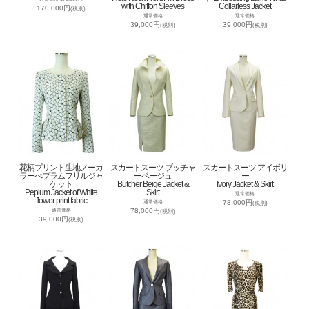
with Chiffon Sleeves
Collarless Jacket
170,000円
(税別)
通常価格
通常価格
39,000円
39,000円
(税別)
(税別)
花柄プリント生地ノーカ
スカートスーツ ブッチャ
スカートスーツ アイボリ
ラーぺプラムフリルジャ
ーベージュ
ー
ケット
Butcher Beige Jacket &
Ivory Jacket & Skirt
Peplum Jacket of White
Skirt
通常価格
flower print fabric
78,000円
通常価格
(税別)
78,000円
通常価格
(税別)
39,000円
(税別)