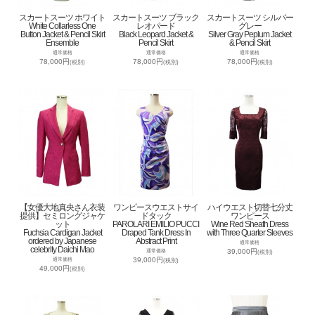
スカートスーツ ホワイト
スカートスーツ ブラック
スカートスーツ シルバー
White Collarless One
レオパード
グレー
Button Jacket & Pencil Skirt
Black Leopard Jacket &
Silver Gray Peplum Jacket
Ensemble
Pencil Skirt
& Pencil Skirt
通常価格
通常価格
通常価格
78,000円
78,000円
78,000円
(税別)
(税別)
(税別)
【女優大地真央さん衣装
ワンピースウエストサイ
ハイウエスト切替七分丈
提供】セミロングジャケ
ドタック
ワンピース
ット
PAROLARI EMILIO PUCCI
Wine Red Sheath Dress
Fuchsia Cardigan Jacket
Draped Tank Dress In
with Three Quarter Sleeves
ordered by Japanese
Abstract Print
通常価格
celebrity Daichi Mao
39,000円
通常価格
(税別)
39,000円
通常価格
(税別)
49,000円
(税別)