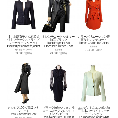
【川上麻衣子さん衣装提
トレンチコート シルキー
カラーバリエーション豊
供】ブラックストライプ
加工ブラック
富なトレンチコート
ノーカラージャケット
Black Polyester Silk
Trench Coat in 10 Colors
Black stripe collarless jacket
Processed Trench Coat
通常価格
79,000円
通常価格 120,000円
通常価格
(税別)
39,000円
79,000円
(税別)
(税別)
カシミア100％ 高級マキ
ブラック無地シフォン袖
エレガントなエンボス加
シコート
ロールネックフロントフ
工生地のホワイトノーカ
Maxi Cashmere Coat
リルワンピース
ラージャケッ
Role Neck Front Frill Dress
ト/Embossing fabric White
通常価格 170,000円