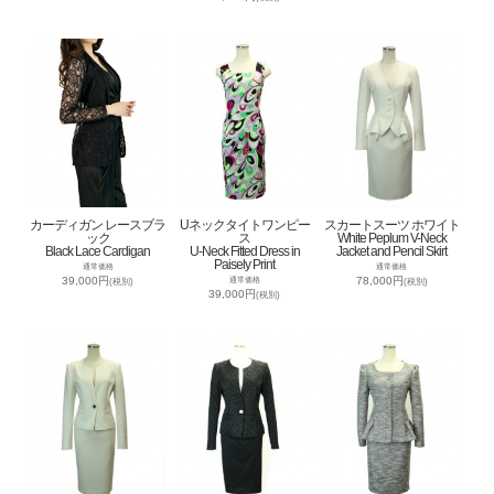
カーディガン レースブラ
Uネックタイトワンピー
スカートスーツ ホワイト
ック
ス
White Peplum V-Neck
Black Lace Cardigan
U-Neck Fitted Dress in
Jacket and Pencil Skirt
Paisely Print
通常価格
通常価格
39,000円
78,000円
通常価格
(税別)
(税別)
39,000円
(税別)