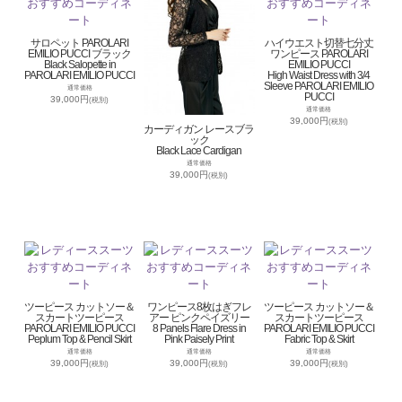
サロペット PAROLARI
ハイウエスト切替七分丈
EMILIO PUCCI ブラック
ワンピース PAROLARI
Black Salopette in
EMILIO PUCCI
PAROLARI EMILIO PUCCI
High Waist Dress with 3/4
Sleeve PAROLARI EMILIO
通常価格
PUCCI
39,000円
(税別)
通常価格
39,000円
(税別)
カーディガン レースブラ
ック
Black Lace Cardigan
通常価格
39,000円
(税別)
ツーピース カットソー＆
ワンピース8枚はぎフレ
ツーピース カットソー＆
スカートツーピース
アー ピンクペイズリー
スカートツーピース
PAROLARI EMILIO PUCCI
8 Panels Flare Dress in
PAROLARI EMILIO PUCCI
Peplum Top & Pencil Skirt
Pink Paisely Print
Fabric Top & Skirt
通常価格
通常価格
通常価格
39,000円
39,000円
39,000円
(税別)
(税別)
(税別)