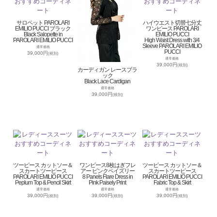
サロペット PAROLARI
ハイウエスト切替七分丈
EMILIO PUCCI ブラック
ワンピース PAROLARI
Black Salopette in
EMILIO PUCCI
PAROLARI EMILIO PUCCI
High Waist Dress with 3/4
Sleeve PAROLARI EMILIO
通常価格
PUCCI
39,000円
(税別)
通常価格
39,000円
(税別)
カーディガン レースブラ
ック
Black Lace Cardigan
通常価格
39,000円
(税別)
ツーピース カットソー＆
ワンピース8枚はぎフレ
ツーピース カットソー＆
スカートツーピース
アー ピンクペイズリー
スカートツーピース
PAROLARI EMILIO PUCCI
8 Panels Flare Dress in
PAROLARI EMILIO PUCCI
Peplum Top & Pencil Skirt
Pink Paisely Print
Fabric Top & Skirt
通常価格
通常価格
通常価格
39,000円
39,000円
39,000円
(税別)
(税別)
(税別)