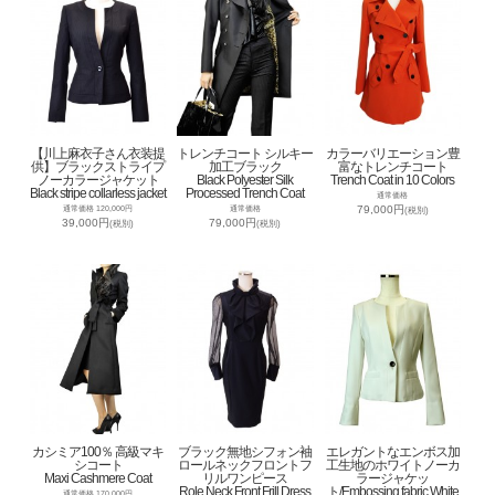
【川上麻衣子さん衣装提
トレンチコート シルキー
カラーバリエーション豊
供】ブラックストライプ
加工ブラック
富なトレンチコート
ノーカラージャケット
Black Polyester Silk
Trench Coat in 10 Colors
Black stripe collarless jacket
Processed Trench Coat
通常価格
79,000円
通常価格 120,000円
通常価格
(税別)
39,000円
79,000円
(税別)
(税別)
カシミア100％ 高級マキ
ブラック無地シフォン袖
エレガントなエンボス加
シコート
ロールネックフロントフ
工生地のホワイトノーカ
Maxi Cashmere Coat
リルワンピース
ラージャケッ
Role Neck Front Frill Dress
ト/Embossing fabric White
通常価格 170,000円