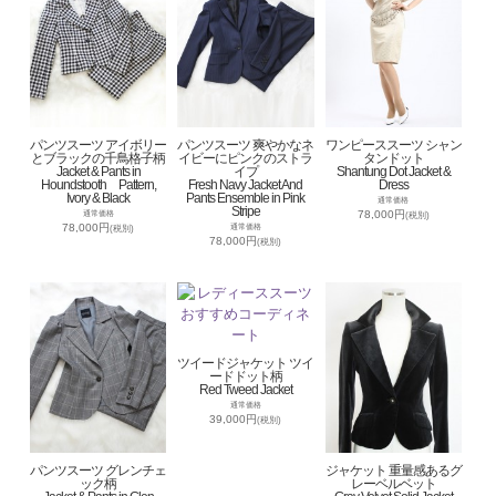
パンツスーツ アイボリー
パンツスーツ 爽やかなネ
ワンピーススーツ シャン
とブラックの千鳥格子柄
イビーにピンクのストラ
タンドット
Jacket & Pants in
イプ
Shantung Dot Jacket &
Houndstooth Pattern,
Fresh Navy Jacket And
Dress
Ivory & Black
Pants Ensemble in Pink
通常価格
Stripe
78,000円
通常価格
(税別)
78,000円
通常価格
(税別)
78,000円
(税別)
ツイードジャケット ツイ
ードドット柄
Red Tweed Jacket
通常価格
39,000円
(税別)
パンツスーツ グレンチェ
ジャケット 重量感あるグ
ック柄
レーベルベット