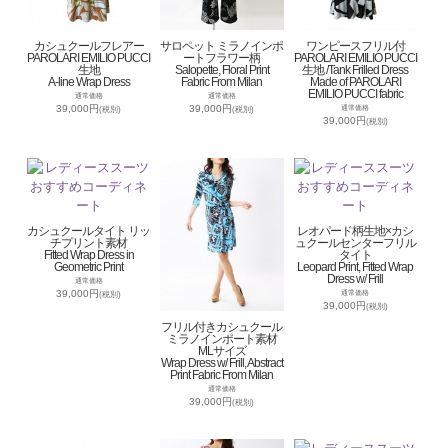
カシュクールフレアー
サロペット ミラノインポ
ワンピースフリル付
PAROLARI EMILIO PUCCI
ートフラワー柄
PAROLARI EMILIO PUCCI
生地
Salopette, Floral Print
生地 /Tank Frilled Dress
A-line Wrap Dress
Fabric From Milan
Made of PAROLARI
EMILIO PUCCI fabric
通常価格
通常価格
39,000円
39,000円
通常価格
(税別)
(税別)
39,000円
(税別)
カシュクールタイト リッ
レオパード柄生地×カシ
チプリント素材
ュクールセンターフリル
Fitted Wrap Dress in
タイト
Geometric Print
Leopard Print, Fitted Wrap
Dress w/ Frill
通常価格
39,000円
通常価格
(税別)
39,000円
(税別)
フリル付きカシュクール
ミラノインポート素材
MLサイズ
Wrap Dress w/ Frill, Abstract
Print Fabric From Milan
通常価格
39,000円
(税別)