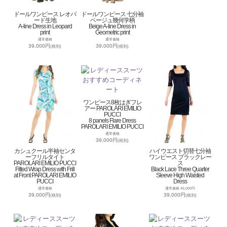
ドールワンピース レオパ
ドールワンピース 七分袖
ード生地
ベージュ幾何学柄
A-line Dress in Leopard
Beige A-line Dress in
print
Geometric print
通常価格
通常価格
39,000円
39,000円
(税別)
(税別)
ワンピース8枚はぎフレ
アー PAROLARI EMILIO
PUCCI
8 panels Flare Dress
PAROLARI EMILIO PUCCI
通常価格
39,000円
(税別)
カシュクール半袖センタ
ハイウエスト切替七分袖
ーフリルタイト
ワンピース ブラックレー
PAROLARI EMILIO PUCCI
ス
Fitted Wrap Dress with Frill
Black Lace Three Quarter
at Front PAROLARI EMILIO
Sleeve High Waisted
PUCCI
Dress
通常価格
通常価格 45,000円
39,000円
39,000円
(税別)
(税別)