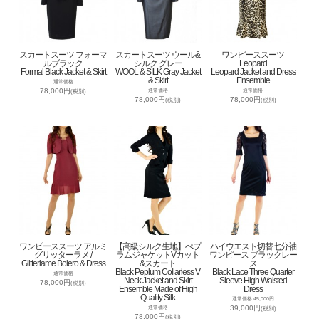
スカートスーツ フォーマ
スカートスーツ ウール&
ワンピーススーツ
ルブラック
シルク グレー
Leopard
Formal Black Jacket & Skirt
WOOL & SILK Gray Jacket
Leopard Jacket and Dress
& Skirt
Ensemble
通常価格
78,000円
通常価格
通常価格
(税別)
78,000円
78,000円
(税別)
(税別)
ワンピーススーツ アルミ
【高級シルク生地】ぺプ
ハイウエスト切替七分袖
グリッターラメ /
ラムジャケットVカット
ワンピース ブラックレー
Glitterlame Bolero & Dress
&スカート
ス
Black Peplum Collarless V
Black Lace Three Quarter
通常価格
Neck Jacket and Skirt
Sleeve High Waisted
78,000円
(税別)
Ensemble Made of High
Dress
Quality Silk
通常価格 45,000円
39,000円
通常価格
(税別)
78,000円
(税別)