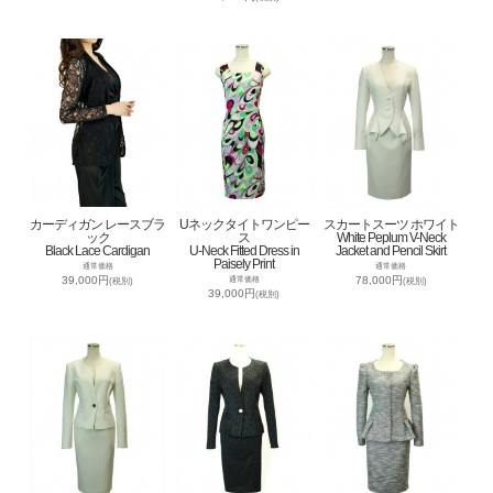
カーディガン レースブラ
Uネックタイトワンピー
スカートスーツ ホワイト
ック
ス
White Peplum V-Neck
Black Lace Cardigan
U-Neck Fitted Dress in
Jacket and Pencil Skirt
Paisely Print
通常価格
通常価格
39,000円
78,000円
通常価格
(税別)
(税別)
39,000円
(税別)