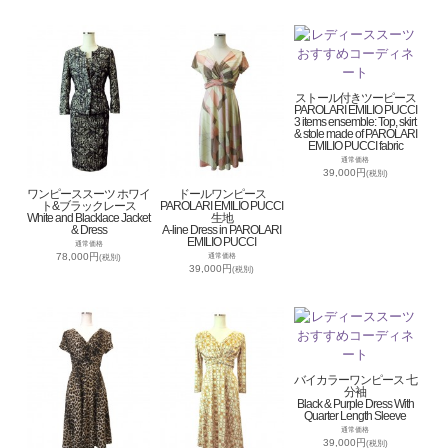
ストール付きツーピース
PAROLARI EMILIO PUCCI
3 items ensemble: Top, skirt
& stole made of PAROLARI
EMILIO PUCCI fabric
通常価格
39,000円
(税別)
ワンピーススーツ ホワイ
ドールワンピース
ト&ブラックレース
PAROLARI EMILIO PUCCI
White and Blacklace Jacket
生地
& Dress
A-line Dress in PAROLARI
EMILIO PUCCI
通常価格
78,000円
通常価格
(税別)
39,000円
(税別)
バイカラーワンピース 七
分袖
Black & Purple Dress With
Quarter Length Sleeve
通常価格
39,000円
(税別)