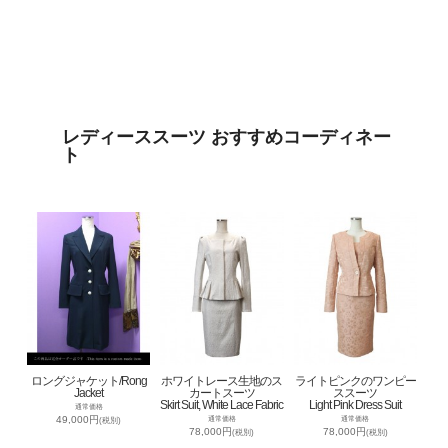
レディーススーツ おすすめコーディネー
ト
ロングジャケット/Rong
ホワイトレース生地のス
ライトピンクのワンピー
Jacket
カートスーツ
ススーツ
Skirt Suit, White Lace Fabric
Light Pink Dress Suit
通常価格
49,000円
通常価格
通常価格
(税別)
78,000円
78,000円
(税別)
(税別)