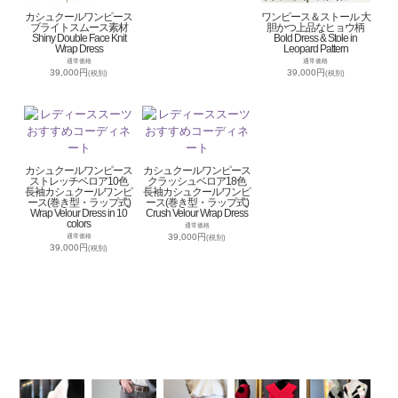
カシュクールワンピース
ワンピース＆ストール 大
ブライトスムース素材
胆かつ上品なヒョウ柄
Shiny Double Face Knit
Bold Dress & Stole in
Wrap Dress
Leopard Pattern
通常価格
通常価格
39,000円
39,000円
(税別)
(税別)
カシュクールワンピース
カシュクールワンピース
ストレッチベロア10色
クラッシュベロア18色
長袖カシュクールワンピ
長袖カシュクールワンピ
ース(巻き型・ラップ式)
ース(巻き型・ラップ式)
Wrap Velour Dress in 10
Crush Velour Wrap Dress
colors
通常価格
39,000円
通常価格
(税別)
39,000円
(税別)