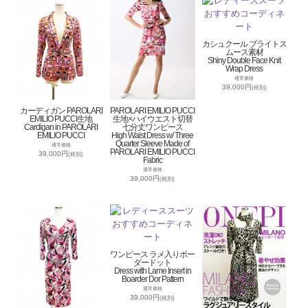
カシュクール ブライトス
ムース素材
Shiny Double Face Knit
Wrap Dress
通常価格
39,000円
(税別)
カーディガン PAROLARI
PAROLARI EMILIO PUCCI
EMILIO PUCCI生地
生地×ハイウエスト切替
Cardigan in PAROLARI
七分丈ワンピース
EMILIO PUCCI
High Waist Dress w/ Three
Quarter Sleeve Made of
通常価格
PAROLARI EMILIO PUCCI
39,000円
(税別)
Fabric
通常価格
39,000円
(税別)
ワンピース ラメ入りボー
ダードット
Dress with Lame Insert in
Boarder Dor Pattern
通常価格
39,000円
(税別)