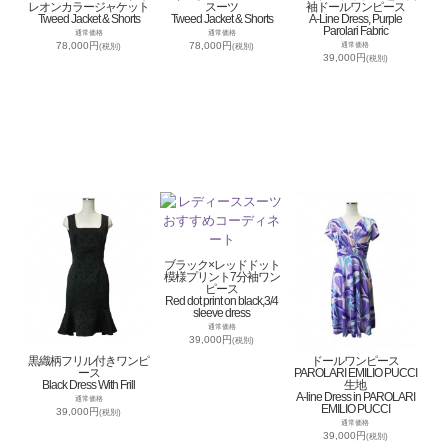
レオンカラージャケット
スーツ
袖ドールワンピース
Tweed Jacket & Shorts
Tweed Jacket & Shorts
A-Line Dress, Purple
Parolari Fabric
通常価格
通常価格
78,000円
78,000円
通常価格
(税別)
(税別)
39,000円
(税別)
ブラック×レッドドット
模様プリント7分袖ワン
ピース
Red dot print on black,3/4
sleeve dress
通常価格
39,000円
(税別)
黒織柄フリル付きワンピ
ドールワンピース
ース
PAROLARI EMILIO PUCCI
Black Dress With Frill
生地
A-line Dress in PAROLARI
通常価格
EMILIO PUCCI
39,000円
(税別)
通常価格
39,000円
(税別)