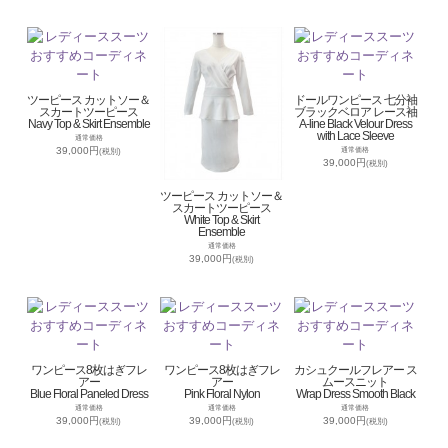
ツーピース カットソー＆
ドールワンピース 七分袖
スカートツーピース
ブラックベロア レース袖
Navy Top & Skirt Ensemble
A-line Black Velour Dress
with Lace Sleeve
通常価格
39,000円
通常価格
(税別)
39,000円
(税別)
ツーピース カットソー＆
スカートツーピース
White Top & Skirt
Ensemble
通常価格
39,000円
(税別)
ワンピース8枚はぎフレ
ワンピース8枚はぎフレ
カシュクールフレアー ス
アー
アー
ムースニット
Blue Floral Paneled Dress
Pink Floral Nylon
Wrap Dress Smooth Black
通常価格
通常価格
通常価格
39,000円
39,000円
39,000円
(税別)
(税別)
(税別)