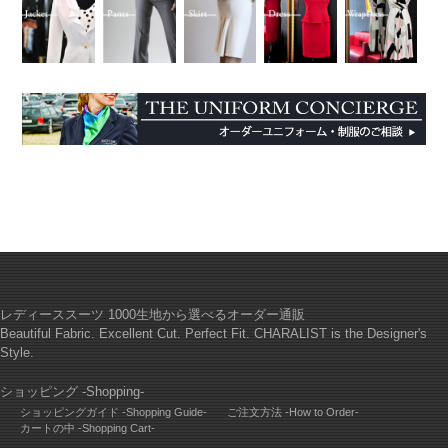
レディーススーツ 1000生地から選べるオーダー通販
Beautiful Fabric. Excellent Cut. Perfect Fit. CHARALIST is the Designer's
Style.
ショッピング -Shopping-
ショッピングガイド -Shopping Guide-
ご注文方法 -How to Order-
カートの中 -Shopping Cart-