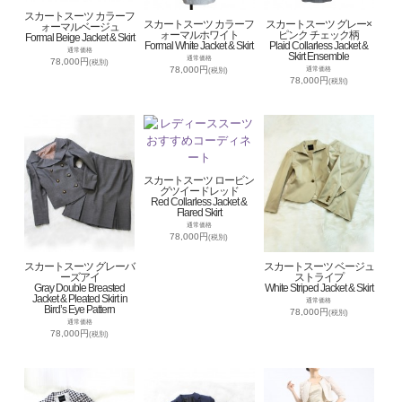
スカートスーツ カラーフ
スカートスーツ カラーフ
スカートスーツ グレー×
ォーマルベージュ
ォーマルホワイト
ピンク チェック柄
Formal Beige Jacket & Skirt
Formal White Jacket & Skirt
Plaid Collarless Jacket &
通常価格
Skirt Ensemble
通常価格
78,000円
(税別)
78,000円
通常価格
(税別)
78,000円
(税別)
スカートスーツ ロービン
グツイードレッド
Red Collarless Jacket &
Flared Skirt
通常価格
78,000円
(税別)
スカートスーツ グレーバ
スカートスーツ ベージュ
ーズアイ
ストライプ
Gray Double Breasted
White Striped Jacket & Skirt
Jacket & Pleated Skirt in
通常価格
Bird’s Eye Pattern
78,000円
(税別)
通常価格
78,000円
(税別)