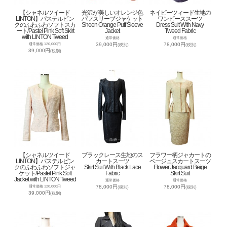
【シャネルツイード
光沢が美しいオレンジ色
ネイビーツィード生地の
LINTON】パステルピン
パフスリーブジャケット
ワンピーススーツ
クのふわふわソフトスカ
Sheen Orange Puff Sleeve
Dress Suit With Navy
ート/Pastel Pink Soft Skirt
Jacket
Tweed Fabric
with LINTON Tweed
通常価格
通常価格
39,000円
78,000円
通常価格 120,000円
(税別)
(税別)
39,000円
(税別)
【シャネルツイード
ブラックレース生地のス
フラワー柄ジャカートの
LINTON】パステルピン
カートスーツ
ベージュスカートスーツ
クのふわふわソフトジャ
Skirt Suit With Black Lace
Flower Jacquard Beige
ケット/Pastel Pink Soft
Fabric
Skirt Suit
Jacket with LINTON Tweed
通常価格
通常価格
78,000円
78,000円
通常価格 120,000円
(税別)
(税別)
39,000円
(税別)