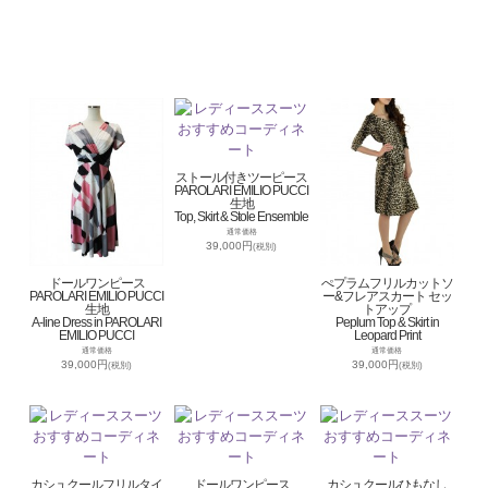
ストール付きツーピース
PAROLARI EMILIO PUCCI
生地
Top, Skirt & Stole Ensemble
通常価格
39,000円
(税別)
ドールワンピース
ぺプラムフリルカットソ
PAROLARI EMILIO PUCCI
ー&フレアスカート セッ
生地
トアップ
A-line Dress in PAROLARI
Peplum Top & Skirt in
EMILIO PUCCI
Leopard Print
通常価格
通常価格
39,000円
39,000円
(税別)
(税別)
カシュクールフリルタイ
ドールワンピース
カシュクールひもなし