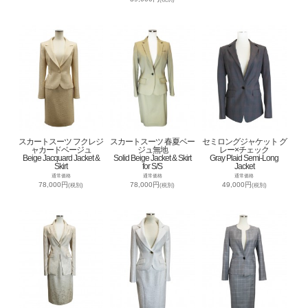
スカートスーツ フクレジ
スカートスーツ 春夏ベー
セミロングジャケット グ
ャカードベージュ
ジュ無地
レー×チェック
Beige Jacquard Jacket &
Solid Beige Jacket & Skirt
Gray Plaid Semi-Long
Skirt
for S/S
Jacket
通常価格
通常価格
通常価格
78,000円
78,000円
49,000円
(税別)
(税別)
(税別)