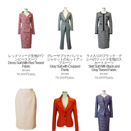
レッドツィード生地のワ
グレーサブリナパンツｘ
ラメ入りのブラック・グ
ンピーススーツ
ジャケットのセットアッ
レーのツィード生地のス
Dress Suit With Red Tweed
プスーツ
カートスーツ
Fabric
Gray Suit with Cropped
Skirt Suit With Black and
Pants
Gray Tweed Fabric
通常価格
78,000円
通常価格
通常価格
(税別)
78,000円
78,000円
(税別)
(税別)