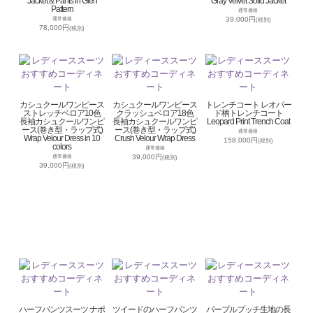
Jacket & Pants in Glen
Gray Velvet Solid Jacket
Pattern
通常価格
39,000円
通常価格
(税別)
78,000円
(税別)
カシュクールワンピース
カシュクールワンピース
トレンチコート レオパー
ストレッチベロア10色
クラッシュベロア18色
ド柄トレンチコート
長袖カシュクールワンピ
長袖カシュクールワンピ
Leopard Print Trench Coat
ース(巻き型・ラップ式)
ース(巻き型・ラップ式)
通常価格
Wrap Velour Dress in 10
Crush Velour Wrap Dress
158,000円
(税別)
colors
通常価格
39,000円
通常価格
(税別)
39,000円
(税別)
ハーフパンツスーツ ナポ
ツイードのハーフパンツ
パープルプッチ生地の長