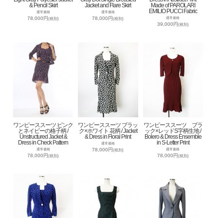
& Pencil Skirt
Jacket and Flare Skirt
Made of PAROLARI
EMILIO PUCCI Fabric
通常価格
通常価格
78,000円
78,000円
通常価格
(税別)
(税別)
39,000円
(税別)
ワンピーススーツ ピンク
ワンピーススーツ ブラッ
ワンピーススーツ ブラ
とネイビーの格子柄 /
ク×ホワイト 花柄 / Jacket
ック×レッドS字柄生地 /
Unstructured Jacket &
& Dress in Floral Print
Bolero & Dress Ensemble
Dress in Check Pattern
in S-Letter Print
通常価格
78,000円
通常価格
通常価格
(税別)
78,000円
78,000円
(税別)
(税別)