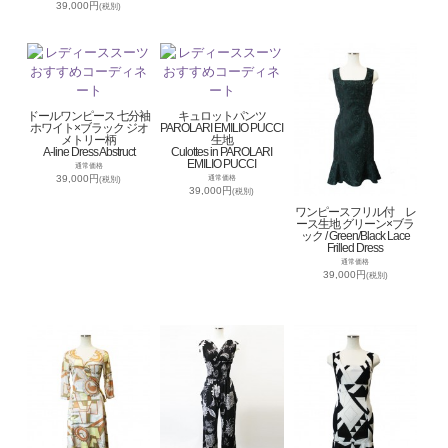
39,000円
(税別)
ドールワンピース 七分袖
キュロットパンツ
ホワイト×ブラック ジオ
PAROLARI EMILIO PUCCI
メトリー柄
生地
A-line Dress Abstruct
Culottes in PAROLARI
EMILIO PUCCI
通常価格
39,000円
通常価格
(税別)
39,000円
(税別)
ワンピースフリル付 レ
ース生地 グリーン×ブラ
ック / Green/Black Lace
Frilled Dress
通常価格
39,000円
(税別)