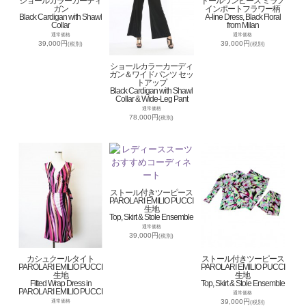
ショールカラーカーディ
ドールワンピース ミラノ
ガン
インポートフラワー柄
Black Cardigan with Shawl
A-line Dress, Black Floral
Collar
from Milan
通常価格
通常価格
39,000円
39,000円
(税別)
(税別)
ショールカラーカーディ
ガン＆ワイドパンツ セッ
トアップ
Black Cardigan with Shawl
Collar & Wide-Leg Pant
通常価格
78,000円
(税別)
ストール付きツーピース
PAROLARI EMILIO PUCCI
生地
Top, Skirt & Stole Ensemble
通常価格
39,000円
(税別)
カシュクールタイト
ストール付きツーピース
PAROLARI EMILIO PUCCI
PAROLARI EMILIO PUCCI
生地
生地
Fitted Wrap Dress in
Top, Skirt & Stole Ensemble
PAROLARI EMILIO PUCCI
通常価格
39,000円
通常価格
(税別)