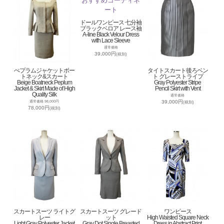
ドールワンピース 七分袖
ブラックベロア レース袖
A-line Black Velour Dress
with Lace Sleeve
通常価格
39,000円
(税別)
ぺプラムジャケットボー
タイトスカート後ろベン
トネック&スカート
ト グレーストライプ
Beige Boatneck Peplum
Gray Polyester Stripe
Jacket & Skirt Made of High
Pencil Skirt with Vent
Quality Silk
通常価格
39,000円
通常価格 98,000円
(税別)
78,000円
(税別)
スカートスーツ ライトグ
スカートスーツ グレード
ワンピース
レー
ット
High Waisted Square Neck
Light Gray Polyester Jacket
Gray Dot Single Breasted
Dress in Abstract Print