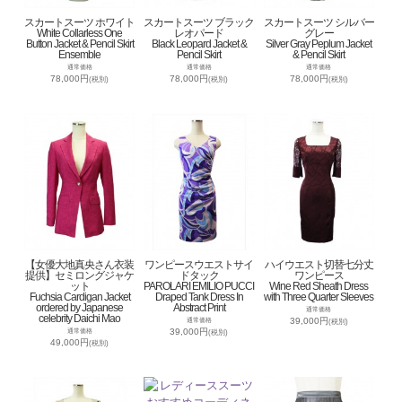
スカートスーツ ホワイト
スカートスーツ ブラック
スカートスーツ シルバー
White Collarless One
レオパード
グレー
Button Jacket & Pencil Skirt
Black Leopard Jacket &
Silver Gray Peplum Jacket
Ensemble
Pencil Skirt
& Pencil Skirt
通常価格
通常価格
通常価格
78,000円
78,000円
78,000円
(税別)
(税別)
(税別)
【女優大地真央さん衣装
ワンピースウエストサイ
ハイウエスト切替七分丈
提供】セミロングジャケ
ドタック
ワンピース
ット
PAROLARI EMILIO PUCCI
Wine Red Sheath Dress
Fuchsia Cardigan Jacket
Draped Tank Dress In
with Three Quarter Sleeves
ordered by Japanese
Abstract Print
通常価格
celebrity Daichi Mao
39,000円
通常価格
(税別)
39,000円
通常価格
(税別)
49,000円
(税別)