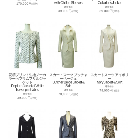
with Chiffon Sleeves
Collarless Jacket
170,000円
(税別)
通常価格
通常価格
39,000円
39,000円
(税別)
(税別)
花柄プリント生地ノーカ
スカートスーツ ブッチャ
スカートスーツ アイボリ
ラーぺプラムフリルジャ
ーベージュ
ー
ケット
Butcher Beige Jacket &
Ivory Jacket & Skirt
Peplum Jacket of White
Skirt
通常価格
flower print fabric
78,000円
通常価格
(税別)
78,000円
通常価格
(税別)
39,000円
(税別)