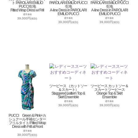
ト PAROLARI EMILIO
PAROLARI EMILIO PUCCI
PAROLARI EMILIO PUCCI
PUCCI生地
生地
生地
Fitted Wrap Dress w/ Frill
A-line Dress in PAROLARI
A-line Dress in PAROLARI
EMILIO PUCCI
EMILIO PUCCI
通常価格
39,000円
通常価格
通常価格
(税別)
39,000円
39,000円
(税別)
(税別)
ツーピース （カットソー
ツーピース カットソー＆
＆スカート）
スカートツーピース
Staggered pattern Top &
Orange Top & Skirt
Skirt Ensemble
Ensemble
通常価格
通常価格
39,000円
39,000円
(税別)
(税別)
PUCCI Green & PInk×カ
シュクール半袖センター
フリルタイト/ Fitted Wrap
Dress with Frill at Front
通常価格
39,000円
(税別)