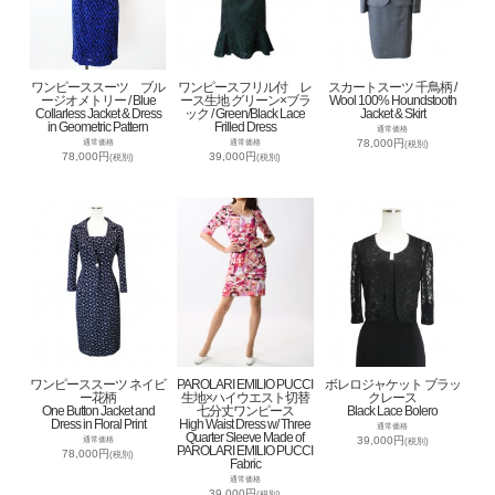
ワンピーススーツ ブル
ワンピースフリル付 レ
スカートスーツ 千鳥柄 /
ージオメトリー / Blue
ース生地 グリーン×ブラ
Wool 100% Houndstooth
Collarless Jacket & Dress
ック / Green/Black Lace
Jacket & Skirt
in Geometric Pattern
Frilled Dress
通常価格
78,000円
通常価格
通常価格
(税別)
78,000円
39,000円
(税別)
(税別)
ワンピーススーツ ネイビ
PAROLARI EMILIO PUCCI
ボレロジャケット ブラッ
ー花柄
生地×ハイウエスト切替
クレース
One Button Jacket and
七分丈ワンピース
Black Lace Bolero
Dress in Floral Print
High Waist Dress w/ Three
通常価格
Quarter Sleeve Made of
39,000円
通常価格
(税別)
PAROLARI EMILIO PUCCI
78,000円
(税別)
Fabric
通常価格
39,000円
(税別)