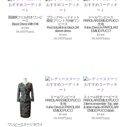
黒織柄フリル付きワンピ
ブラック×レッドドット
ドールワンピース
ース
模様プリント7分袖ワン
PAROLARI EMILIO PUCCI
Black Dress With Frill
ピース
生地
Red dot print on black,3/4
A-line Dress in PAROLARI
通常価格
sleeve dress
EMILIO PUCCI
39,000円
(税別)
通常価格
通常価格
39,000円
39,000円
(税別)
(税別)
ドールワンピース
ストール付きツーピース
PAROLARI EMILIO PUCCI
PAROLARI EMILIO PUCCI
生地
3 items ensemble: Top, skirt
A-line Dress in PAROLARI
& stole made of PAROLARI
EMILIO PUCCI
EMILIO PUCCI fabric
通常価格
通常価格
39,000円
39,000円
(税別)
(税別)
ワンピーススーツ ホワイ