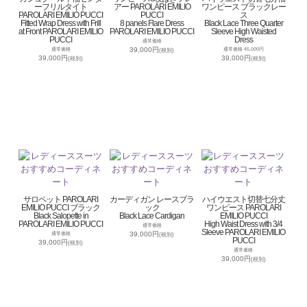
ーフリルタイト
アー PAROLARI EMILIO
ワンピース ブラックレー
PAROLARI EMILIO PUCCI
PUCCI
ス
Fitted Wrap Dress with Frill
8 panels Flare Dress
Black Lace Three Quarter
at Front PAROLARI EMILIO
PAROLARI EMILIO PUCCI
Sleeve High Waisted
PUCCI
Dress
通常価格
39,000円
通常価格
通常価格 45,000円
(税別)
39,000円
39,000円
(税別)
(税別)
サロペット PAROLARI
カーディガン レースブラ
ハイウエスト切替七分丈
EMILIO PUCCI ブラック
ック
ワンピース PAROLARI
Black Salopette in
Black Lace Cardigan
EMILIO PUCCI
PAROLARI EMILIO PUCCI
High Waist Dress with 3/4
通常価格
Sleeve PAROLARI EMILIO
39,000円
通常価格
(税別)
PUCCI
39,000円
(税別)
通常価格
39,000円
(税別)