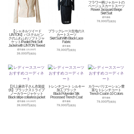
フラワー柄ジャカートの
ベージュスカートスーツ
Flower Jacquard Beige
Skirt Suit
通常価格
78,000円
(税別)
【シャネルツイード
ブラックレース生地のス
LINTON】パステルピン
カートスーツ
クのふわふわソフトジャ
Skirt Suit With Black Lace
ケット/Pastel Pink Soft
Fabric
Jacket with LINTON Tweed
通常価格
78,000円
通常価格 120,000円
(税別)
39,000円
(税別)
【川上麻衣子さん衣装提
トレンチコート シルキー
カラーバリエーション豊
供】ブラックストライプ
加工ブラック
富なトレンチコート
ノーカラージャケット
Black Polyester Silk
Trench Coat in 10 Colors
Black stripe collarless jacket
Processed Trench Coat
通常価格
79,000円
通常価格 120,000円
通常価格
(税別)
39,000円
79,000円
(税別)
(税別)