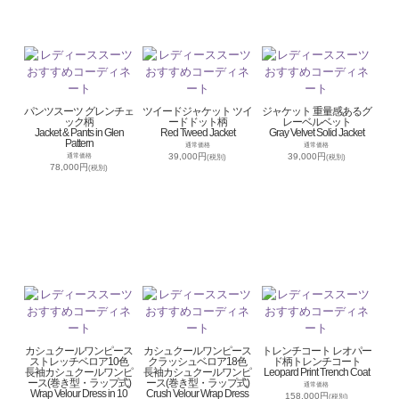
パンツスーツ グレンチェ
ツイードジャケット ツイ
ジャケット 重量感あるグ
ック柄
ードドット柄
レーベルベット
Jacket & Pants in Glen
Red Tweed Jacket
Gray Velvet Solid Jacket
Pattern
通常価格
通常価格
39,000円
39,000円
通常価格
(税別)
(税別)
78,000円
(税別)
カシュクールワンピース
カシュクールワンピース
トレンチコート レオパー
ストレッチベロア10色
クラッシュベロア18色
ド柄トレンチコート
長袖カシュクールワンピ
長袖カシュクールワンピ
Leopard Print Trench Coat
ース(巻き型・ラップ式)
ース(巻き型・ラップ式)
通常価格
Wrap Velour Dress in 10
Crush Velour Wrap Dress
158,000円
(税別)