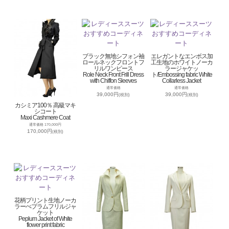
ブラック無地シフォン袖
エレガントなエンボス加
ロールネックフロントフ
工生地のホワイトノーカ
リルワンピース
ラージャケッ
Role Neck Front Frill Dress
ト/Embossing fabric White
with Chiffon Sleeves
Collarless Jacket
通常価格
通常価格
39,000円
39,000円
(税別)
(税別)
カシミア100％ 高級マキ
シコート
Maxi Cashmere Coat
通常価格 170,000円
170,000円
(税別)
花柄プリント生地ノーカ
ラーぺプラムフリルジャ
ケット
Peplum Jacket of White
flower print fabric