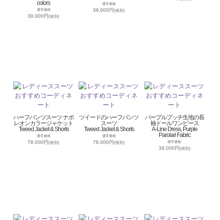
colors
通常価格
39,000円
通常価格
(税別)
39,000円
(税別)
ハーフパンツスーツ ナポ
ツイードのハーフパンツ
パープルプッチ生地の長
レオンカラージャケット
スーツ
袖ドールワンピース
Tweed Jacket & Shorts
Tweed Jacket & Shorts
A-Line Dress, Purple
Parolari Fabric
通常価格
通常価格
78,000円
78,000円
通常価格
(税別)
(税別)
39,000円
(税別)