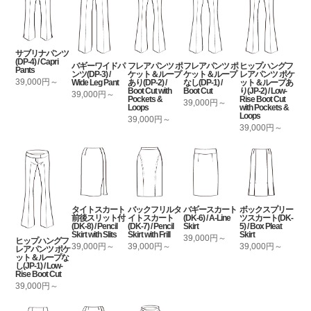
サブリナパンツ
(DP-4) / Capri
バギーワイドパ
フレアパンツ ポ
フレアパンツ ポ
ヒップハングフ
Pants
ンツ(DP-3) /
ケット＆ループ
ケット＆ループ
レアパンツ ポケ
39,000円～
Wide Leg Pant
あり(DP-2) /
なし(DP-1) /
ット＆ループあ
Boot Cut with
Boot Cut
り(JP-2) / Low-
39,000円～
Pockets &
Rise Boot Cut
39,000円～
Loops
with Pockets &
Loops
39,000円～
39,000円～
タイトスカート
バックフリルタ
バギースカート
ボックスプリー
前後スリット付
イトスカート
(DK-6) / A-Line
ツスカート(DK-
(DK-8) / Pencil
(DK-7) / Pencil
Skirt
5) / Box Pleat
Skirt with Slits
Skirt with Frill
Skirt
39,000円～
ヒップハングフ
39,000円～
39,000円～
39,000円～
レアパンツ ポケ
ット＆ループな
し(JP-1) / Low-
Rise Boot Cut
39,000円～