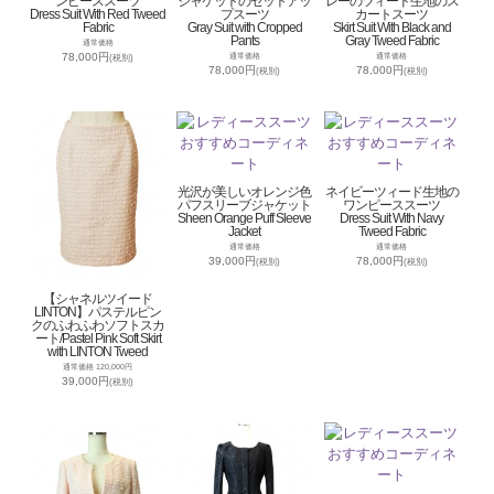
ンピーススーツ
ジャケットのセットアッ
レーのツィード生地のス
Dress Suit With Red Tweed
プスーツ
カートスーツ
Fabric
Gray Suit with Cropped
Skirt Suit With Black and
Pants
Gray Tweed Fabric
通常価格
78,000円
通常価格
通常価格
(税別)
78,000円
78,000円
(税別)
(税別)
光沢が美しいオレンジ色
ネイビーツィード生地の
パフスリーブジャケット
ワンピーススーツ
Sheen Orange Puff Sleeve
Dress Suit With Navy
Jacket
Tweed Fabric
通常価格
通常価格
39,000円
78,000円
(税別)
(税別)
【シャネルツイード
LINTON】パステルピン
クのふわふわソフトスカ
ート/Pastel Pink Soft Skirt
with LINTON Tweed
通常価格 120,000円
39,000円
(税別)