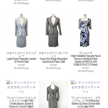
39,000円
39,000円
通常価格 98,000円
(税別)
(税別)
78,000円
(税別)
スカートスーツ ライトグ
スカートスーツ グレード
ワンピース
レー
ット
High Waisted Square Neck
Light Gray Polyester Jacket
Gray Dot Single Breasted
Dress in Abstract Print
& Pencil Skirt
Jacket and Flare Skirt
Made of PAROLARI
EMILIO PUCCI Fabric
通常価格
通常価格
78,000円
78,000円
通常価格
(税別)
(税別)
39,000円
(税別)
ワンピーススーツ ピンク
ワンピーススーツ ブラ
とネイビーの格子柄 /
ック×レッドS字柄生地 /
Unstructured Jacket &
Bolero & Dress Ensemble
Dress in Check Pattern
in S-Letter Print