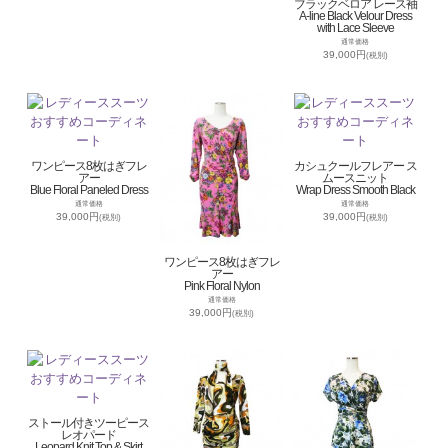
ブラックベロア レース袖
A-line Black Velour Dress
with Lace Sleeve
通常価格
39,000円
(税別)
ワンピース8枚はぎフレ
カシュクールフレアー ス
アー
ムースニット
Blue Floral Paneled Dress
Wrap Dress Smooth Black
通常価格
通常価格
39,000円
39,000円
(税別)
(税別)
ワンピース8枚はぎフレ
アー
Pink Floral Nylon
通常価格
39,000円
(税別)
ストール付きツーピース
レオパード
Leopard Knit Top & Skirt