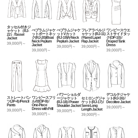
タッセル付きジ
ぺプラムジャケ
ぺプラムジャケ
フレアラペルジ
ワンピースウエ
ャケット（RJ-
ットボートネッ
ットVカット
ャケット(RJ-11)
ストサイドタッ
22）/Tassel
ク(RJ-20)/Boat
(RJ-19)/V-Neck
/ Flared Lapel
ク(OP-10) /
Jacket
Neck Peplum
Peplum Jacket
Flap Jacket
Draped Tank
39,000円～
Jacket
Dress
39,000円～
39,000円～
39,000円～
39,000円～
パワーショルダ
デコルテジャケ
ストレートパン
ワンピースフリ
セミロングジャ
ージャケット
ット(RJ-16) /
ツ(JP-4) /Pencil
ル付(OP-9) /
ケット(RJ-17) /
(RJ-18) / Power
Decoltee Jacket
Pants
One-Piece
Semi-Long
Shoulder Jacket
39,000円～
Dress with Frill
Length Jacket
39,000円～
39,000円～
39,000円～
39,000円～