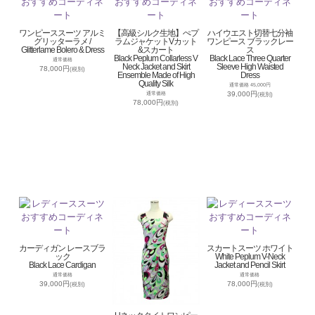
ワンピーススーツ アルミ
【高級シルク生地】ぺプ
ハイウエスト切替七分袖
グリッターラメ /
ラムジャケットVカット
ワンピース ブラックレー
Glitterlame Bolero & Dress
&スカート
ス
Black Peplum Collarless V
Black Lace Three Quarter
通常価格
Neck Jacket and Skirt
Sleeve High Waisted
78,000円
(税別)
Ensemble Made of High
Dress
Quality Silk
通常価格 45,000円
39,000円
通常価格
(税別)
78,000円
(税別)
カーディガン レースブラ
スカートスーツ ホワイト
ック
White Peplum V-Neck
Black Lace Cardigan
Jacket and Pencil Skirt
通常価格
通常価格
39,000円
78,000円
(税別)
(税別)