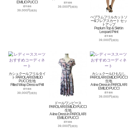
EMILIO PUCCI
通常価格
39,000円
通常価格
(税別)
39,000円
(税別)
ぺプラムフリルカットソ
ー&フレアスカート セッ
トアップ
Peplum Top & Skirt in
Leopard Print
通常価格
39,000円
(税別)
カシュクールフリルタイ
カシュクールひもなし
ト PAROLARI EMILIO
PAROLARI EMILIO PUCCI
PUCCI生地
生地
Fitted Wrap Dress w/ Frill
A-line Dress in PAROLARI
EMILIO PUCCI
通常価格
39,000円
通常価格
(税別)
39,000円
(税別)
ドールワンピース
PAROLARI EMILIO PUCCI
生地
A-line Dress in PAROLARI
EMILIO PUCCI
通常価格
39,000円
(税別)