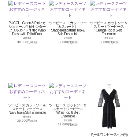
PUCCI Green & PInk×カ
ツーピース （カットソー
ツーピース カットソー＆
シュクール半袖センター
＆スカート）
スカートツーピース
フリルタイト/ Fitted Wrap
Staggered pattern Top &
Orange Top & Skirt
Dress with Frill at Front
Skirt Ensemble
Ensemble
通常価格
通常価格
通常価格
39,000円
39,000円
39,000円
(税別)
(税別)
(税別)
ツーピース カットソー＆
ツーピース カットソー＆
スカートツーピース
スカートツーピース
Navy Top & Skirt Ensemble
White Top & Skirt
Ensemble
通常価格
39,000円
通常価格
(税別)
39,000円
(税別)
ドールワンピース 七分袖