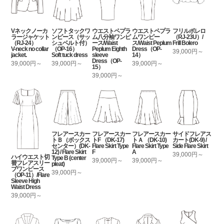
Vネックノーカ
ソフトタックワ
ウエストペプラ
ウエストペプラ
フリルボレロ
ラージャケット
ンピース（サッ
ム八分袖ワンピ
ムワンピー
（RJ-23U）/
（RJ-24）
シュベルト付）
ース/Waist
ス/Waist Peplum
Frill Bolero
V-neck no collar
（OP-16）
Peplum Eighth
Dress（OP-
39,000円～
jacket.
Soft tuck dress
sleeve
14）
Dress（OP-
39,000円～
39,000円～
39,000円～
15）
39,000円～
フレアースカー
フレアースカー
フレアースカー
サイドフレアス
トＢ（ボックス
トF （DK-17)
トＡ （DK-10)
カート(DK-9) /
センター）(DK-
Flare Skirt Type
Flare Skirt Type
Side Flare Skirt
12) / Flare Skirt
F
A
39,000円～
ハイウエスト切
Type B (center
39,000円～
39,000円～
替フレアスリー
pleat)
ブワンピース
39,000円～
（OP-11）/Flare
Sleeve High
Waist Dress
39,000円～