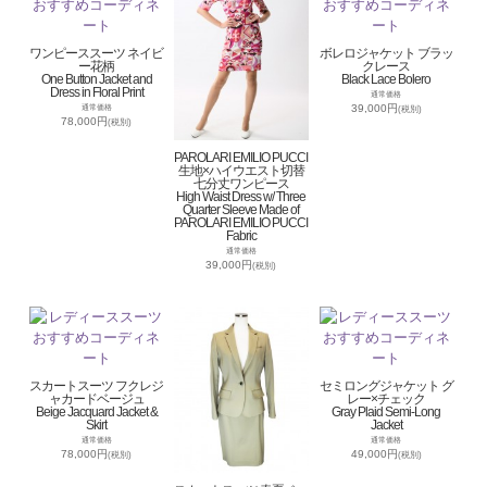
ワンピーススーツ ネイビ
ボレロジャケット ブラッ
ー花柄
クレース
One Button Jacket and
Black Lace Bolero
Dress in Floral Print
通常価格
39,000円
通常価格
(税別)
78,000円
(税別)
PAROLARI EMILIO PUCCI
生地×ハイウエスト切替
七分丈ワンピース
High Waist Dress w/ Three
Quarter Sleeve Made of
PAROLARI EMILIO PUCCI
Fabric
通常価格
39,000円
(税別)
スカートスーツ フクレジ
セミロングジャケット グ
ャカードベージュ
レー×チェック
Beige Jacquard Jacket &
Gray Plaid Semi-Long
Skirt
Jacket
通常価格
通常価格
78,000円
49,000円
(税別)
(税別)