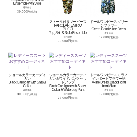
Ensemble with Stole
通常価格
39,000円
(税別)
ストール付きツーピース
ドールワンピース グリー
PAROLARI EMIRIO
ンフラワー
PUCCI
Green Floral A-line Dress
Top, Skirt & Stole Ensemble
通常価格
39,000円
通常価格
(税別)
39,000円
(税別)
ショールカラーカーディ
ショールカラーカーディ
ドールワンピース ミラノ
ガン
ガン＆ワイドパンツ セッ
インポートフラワー柄
Black Cardigan with Shawl
トアップ
A-line Dress, Black Floral
Collar
Black Cardigan with Shawl
from Milan
Collar & Wide-Leg Pant
通常価格
通常価格
39,000円
39,000円
通常価格
(税別)
(税別)
78,000円
(税別)