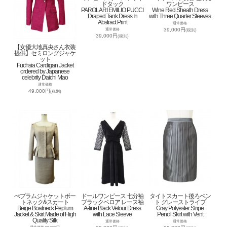
ドタック
ワンピース
PAROLARI EMILIO PUCCI
Wine Red Sheath Dress
Draped Tank Dress In
with Three Quarter Sleeves
Abstract Print
通常価格
39,000円
通常価格
(税別)
39,000円
(税別)
【女優大地真央さん衣装
提供】セミロングジャケ
ット
Fuchsia Cardigan Jacket
ordered by Japanese
celebrity Daichi Mao
通常価格
49,000円
(税別)
ぺプラムジャケットボー
ドールワンピース 七分袖
タイトスカート後ろベン
トネック&スカート
ブラックベロア レース袖
ト グレーストライプ
Beige Boatneck Peplum
A-line Black Velour Dress
Gray Polyester Stripe
Jacket & Skirt Made of High
with Lace Sleeve
Pencil Skirt with Vent
Quality Silk
通常価格
通常価格