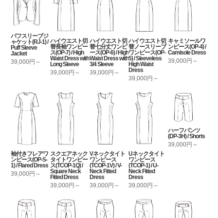
パフスリーブジ
ハイウエスト切
ハイウエスト切
ハイウエスト切
キャミソールワ
ャケット(RJ-1) /
替長袖ワンピー
替七分丈ワンピ
替ノースリーブ
ンピース(OP-4) /
Puff Sleeve
ス(OP-7) / High
ース(OP-6) / High
ワンピース(OP-
Camisole Dress
Jacket
Waist Dress with
Waist Dress with
5) / Sleeveless
39,000円～
39,000円～
Long Sleeve
3/4 Sleeve
High Waist
Dress
39,000円～
39,000円～
39,000円～
ハーフパンツ
(DP-3H) / Shorts
39,000円～
袖付きフレアワ
スクエアネック
Vネックタイト
Uネックタイト
ンピース(OP-S-
タイトワンピー
ワンピース
ワンピース
1) / Flared Dress
ス(TCOP-1Q) /
(TCOP-1V) / V-
(TCOP-1) / U-
Square Neck
Neck Fitted
Neck Fitted
39,000円～
Fitted Dress
Dress
Dress
39,000円～
39,000円～
39,000円～