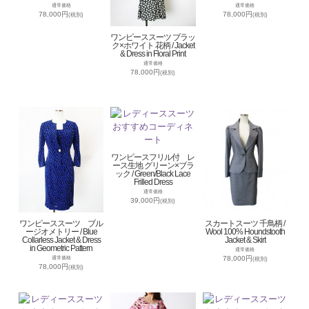
通常価格
通常価格
78,000円
78,000円
(税別)
(税別)
ワンピーススーツ ブラッ
ク×ホワイト 花柄 / Jacket
& Dress in Floral Print
通常価格
78,000円
(税別)
ワンピースフリル付 レ
ース生地 グリーン×ブラ
ック / Green/Black Lace
Frilled Dress
通常価格
39,000円
(税別)
ワンピーススーツ ブル
スカートスーツ 千鳥柄 /
ージオメトリー / Blue
Wool 100% Houndstooth
Collarless Jacket & Dress
Jacket & Skirt
in Geometric Pattern
通常価格
78,000円
通常価格
(税別)
78,000円
(税別)