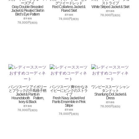
ーズアイ
グツイードレッド
ストライプ
Gray Double Breasted
Red Collarless Jacket &
White Striped Jacket & Skirt
Jacket & Pleated Skirt in
Flared Skirt
通常価格
Bird’s Eye Pattern
78,000円
通常価格
(税別)
78,000円
通常価格
(税別)
78,000円
(税別)
パンツスーツ アイボリー
パンツスーツ 爽やかなネ
ワンピーススーツ シャン
とブラックの千鳥格子柄
イビーにピンクのストラ
タンドット
Jacket & Pants in
イプ
Shantung Dot Jacket &
Houndstooth Pattern,
Fresh Navy Jacket And
Dress
Ivory & Black
Pants Ensemble in Pink
通常価格
Stripe
78,000円
通常価格
(税別)
78,000円
通常価格
(税別)
78,000円
(税別)