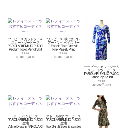
ツーピース カットソー＆
ワンピース8枚はぎフレ
スカートツーピース
アー ピンクペイズリー
PAROLARI EMILIO PUCCI
8 Panels Flare Dress in
Peplum Top & Pencil Skirt
Pink Paisely Print
通常価格
通常価格
39,000円
39,000円
(税別)
(税別)
ツーピース カットソー＆
スカートツーピース
PAROLARI EMILIO PUCCI
Fabric Top & Skirt
通常価格
39,000円
(税別)
ドールワンピース
ストール付きツーピース
PAROLARI EMILIO PUCCI
PAROLARI EMILIO PUCCI
生地
生地
A-line Dress in PAROLARI
Top, Skirt & Stole Ensemble