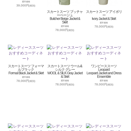
通常価格
39,000円
(税別)
スカートスーツ ブッチャ
スカートスーツ アイボリ
ーベージュ
ー
Butcher Beige Jacket &
Ivory Jacket & Skirt
Skirt
通常価格
78,000円
通常価格
(税別)
78,000円
(税別)
スカートスーツ フォーマ
スカートスーツ ウール&
ワンピーススーツ
ルブラック
シルク グレー
Leopard
Formal Black Jacket & Skirt
WOOL & SILK Gray Jacket
Leopard Jacket and Dress
& Skirt
Ensemble
通常価格
78,000円
通常価格
通常価格
(税別)
78,000円
78,000円
(税別)
(税別)