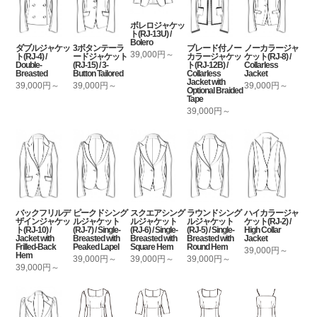
ボレロジャケッ
ト(RJ-13U) /
Bolero
ダブルジャケッ
3ボタンテーラ
ブレード付ノー
ノーカラージャ
39,000円～
ト(RJ-4) /
ードジャケット
カラージャケッ
ケット(RJ-8) /
Double-
(RJ-15) / 3-
ト(RJ-12B) /
Collarless
Breasted
Button Tailored
Collarless
Jacket
Jacket with
39,000円～
39,000円～
39,000円～
Optional Braided
Tape
39,000円～
バックフリルデ
ピークドシング
スクエアシング
ラウンドシング
ハイカラージャ
ザインジャケッ
ルジャケット
ルジャケット
ルジャケット
ケット(RJ-2) /
ト(RJ-10) /
(RJ-7) / Single-
(RJ-6) / Single-
(RJ-5) / Single-
High Collar
Jacket with
Breasted with
Breasted with
Breasted with
Jacket
Frilled-Back
Peaked Lapel
Square Hem
Round Hem
39,000円～
Hem
39,000円～
39,000円～
39,000円～
39,000円～