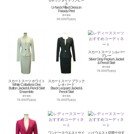
Uネックタイトワンピー
ス
U-Neck Fitted Dress in
Paisely Print
通常価格
39,000円
(税別)
スカートスーツ シルバー
グレー
Silver Gray Peplum Jacket
& Pencil Skirt
通常価格
78,000円
(税別)
スカートスーツ ホワイト
スカートスーツ ブラック
White Collarless One
レオパード
Button Jacket & Pencil Skirt
Black Leopard Jacket &
Ensemble
Pencil Skirt
通常価格
通常価格
78,000円
78,000円
(税別)
(税別)
ワンピースウエストサイ
ハイウエスト切替七分丈