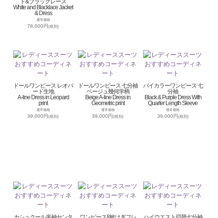
ト&ブラックレース
White and Blacklace Jacket
& Dress
通常価格
78,000円
(税別)
ドールワンピース レオパ
ドールワンピース 七分袖
バイカラーワンピース 七
ード生地
ベージュ幾何学柄
分袖
A-line Dress in Leopard
Beige A-line Dress in
Black & Purple Dress With
print
Geometric print
Quarter Length Sleeve
通常価格
通常価格
通常価格
39,000円
39,000円
39,000円
(税別)
(税別)
(税別)
カシュクール半袖センタ
ワンピース8枚はぎフレ
ハイウエスト切替七分袖