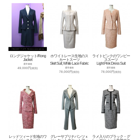
ロングジャケット/Rong
ホワイトレース生地のス
ライトピンクのワンピー
Jacket
カートスーツ
ススーツ
Skirt Suit, White Lace Fabric
Light Pink Dress Suit
通常価格
49,000円
通常価格
通常価格
(税別)
78,000円
78,000円
(税別)
(税別)
レッドツィード生地のワ
グレーサブリナパンツｘ
ラメ入りのブラック・グ