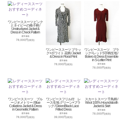
ワンピーススーツ ピンク
とネイビーの格子柄 /
Unstructured Jacket &
Dress in Check Pattern
通常価格
78,000円
(税別)
ワンピーススーツ ブラッ
ワンピーススーツ ブラ
ク×ホワイト 花柄 / Jacket
ック×レッドS字柄生地 /
& Dress in Floral Print
Bolero & Dress Ensemble
in S-Letter Print
通常価格
78,000円
通常価格
(税別)
78,000円
(税別)
ワンピーススーツ ブル
ワンピースフリル付 レ
スカートスーツ 千鳥柄 /
ージオメトリー / Blue
ース生地 グリーン×ブラ
Wool 100% Houndstooth
Collarless Jacket & Dress
ック / Green/Black Lace
Jacket & Skirt
in Geometric Pattern
Frilled Dress
通常価格
78,000円
通常価格
通常価格
(税別)
78,000円
39,000円
(税別)
(税別)