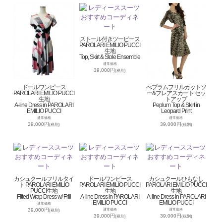
ストール付きツーピース
PAROLARI EMILIO PUCCI
生地
Top, Skirt & Stole Ensemble
通常価格
39,000円
(税別)
ドールワンピース
ぺプラムフリルカットソ
PAROLARI EMILIO PUCCI
ー&フレアスカート セッ
生地
トアップ
A-line Dress in PAROLARI
Peplum Top & Skirt in
EMILIO PUCCI
Leopard Print
通常価格
通常価格
39,000円
39,000円
(税別)
(税別)
カシュクールフリルタイ
ドールワンピース
カシュクールひもなし
ト PAROLARI EMILIO
PAROLARI EMILIO PUCCI
PAROLARI EMILIO PUCCI
PUCCI生地
生地
生地
Fitted Wrap Dress w/ Frill
A-line Dress in PAROLARI
A-line Dress in PAROLARI
EMILIO PUCCI
EMILIO PUCCI
通常価格
39,000円
通常価格
通常価格
(税別)
39,000円
39,000円
(税別)
(税別)