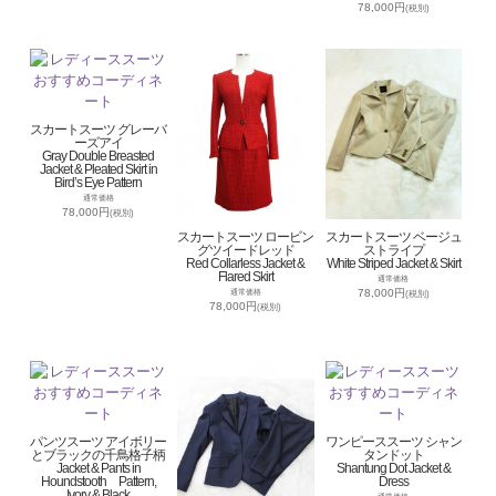
78,000円
(税別)
スカートスーツ グレーバ
ーズアイ
Gray Double Breasted
Jacket & Pleated Skirt in
Bird’s Eye Pattern
通常価格
78,000円
(税別)
スカートスーツ ロービン
スカートスーツ ベージュ
グツイードレッド
ストライプ
Red Collarless Jacket &
White Striped Jacket & Skirt
Flared Skirt
通常価格
78,000円
通常価格
(税別)
78,000円
(税別)
パンツスーツ アイボリー
ワンピーススーツ シャン
とブラックの千鳥格子柄
タンドット
Jacket & Pants in
Shantung Dot Jacket &
Houndstooth Pattern,
Dress
Ivory & Black