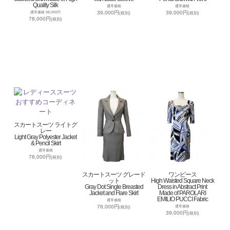
Quality Silk
通常価格
通常価格
39,000円
39,000円
通常価格 98,000円
(税別)
(税別)
78,000円
(税別)
スカートスーツ ライトグ
レー
Light Gray Polyester Jacket
& Pencil Skirt
通常価格
78,000円
(税別)
スカートスーツ グレード
ワンピース
ット
High Waisted Square Neck
Gray Dot Single Breasted
Dress in Abstract Print
Jacket and Flare Skirt
Made of PAROLARI
EMILIO PUCCI Fabric
通常価格
78,000円
通常価格
(税別)
39,000円
(税別)