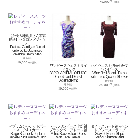
78,000円
(税別)
【女優大地真央さん衣装
提供】セミロングジャケ
ット
Fuchsia Cardigan Jacket
ordered by Japanese
celebrity Daichi Mao
通常価格
49,000円
(税別)
ワンピースウエストサイ
ハイウエスト切替七分丈
ドタック
ワンピース
PAROLARI EMILIO PUCCI
Wine Red Sheath Dress
Draped Tank Dress In
with Three Quarter Sleeves
Abstract Print
通常価格
39,000円
通常価格
(税別)
39,000円
(税別)
ぺプラムジャケットボー
ドールワンピース 七分袖
タイトスカート後ろベン
トネック&スカート
ブラックベロア レース袖
ト グレーストライプ
Beige Boatneck Peplum
A-line Black Velour Dress
Gray Polyester Stripe
Jacket & Skirt Made of High
with Lace Sleeve
Pencil Skirt with Vent