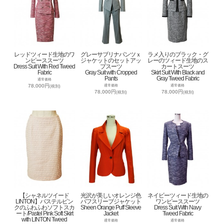
レッドツィード生地のワ
グレーサブリナパンツｘ
ラメ入りのブラック・グ
ンピーススーツ
ジャケットのセットアッ
レーのツィード生地のス
Dress Suit With Red Tweed
プスーツ
カートスーツ
Fabric
Gray Suit with Cropped
Skirt Suit With Black and
Pants
Gray Tweed Fabric
通常価格
78,000円
通常価格
通常価格
(税別)
78,000円
78,000円
(税別)
(税別)
【シャネルツイード
光沢が美しいオレンジ色
ネイビーツィード生地の
LINTON】パステルピン
パフスリーブジャケット
ワンピーススーツ
クのふわふわソフトスカ
Sheen Orange Puff Sleeve
Dress Suit With Navy
ート/Pastel Pink Soft Skirt
Jacket
Tweed Fabric
with LINTON Tweed
通常価格
通常価格