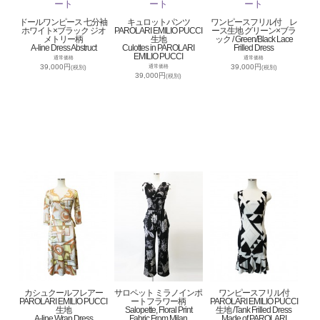
ドールワンピース 七分袖
キュロットパンツ
ワンピースフリル付 レ
ホワイト×ブラック ジオ
PAROLARI EMILIO PUCCI
ース生地 グリーン×ブラ
メトリー柄
生地
ック / Green/Black Lace
A-line Dress Abstruct
Culottes in PAROLARI
Frilled Dress
EMILIO PUCCI
通常価格
通常価格
39,000円
39,000円
通常価格
(税別)
(税別)
39,000円
(税別)
カシュクールフレアー
サロペット ミラノインポ
ワンピースフリル付
PAROLARI EMILIO PUCCI
ートフラワー柄
PAROLARI EMILIO PUCCI
生地
Salopette, Floral Print
生地 /Tank Frilled Dress
A-line Wrap Dress
Fabric From Milan
Made of PAROLARI