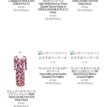
Cardigan in PAROLARI
七分丈ワンピース
Shiny Double Face Knit
EMILIO PUCCI
High Waist Dress w/ Three
Wrap Dress
Quarter Sleeve Made of
通常価格
通常価格
PAROLARI EMILIO PUCCI
39,000円
39,000円
(税別)
(税別)
Fabric
通常価格
39,000円
(税別)
ワンピース ラメ入りボー
ワンピース＆ストール 大
ダードット
胆かつ上品なヒョウ柄
Dress with Lame Insert in
Bold Dress & Stole in
Boarder Dor Pattern
Leopard Pattern
通常価格
通常価格
39,000円
39,000円
(税別)
(税別)
カシュクールワンピース
ブライトスムース素材
Shiny Double Face Knit
Wrap Dress
通常価格
39,000円
(税別)