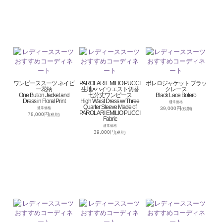
ワンピーススーツ ネイビ
PAROLARI EMILIO PUCCI
ボレロジャケット ブラッ
ー花柄
生地×ハイウエスト切替
クレース
One Button Jacket and
七分丈ワンピース
Black Lace Bolero
Dress in Floral Print
High Waist Dress w/ Three
通常価格
Quarter Sleeve Made of
39,000円
通常価格
(税別)
PAROLARI EMILIO PUCCI
78,000円
(税別)
Fabric
通常価格
39,000円
(税別)