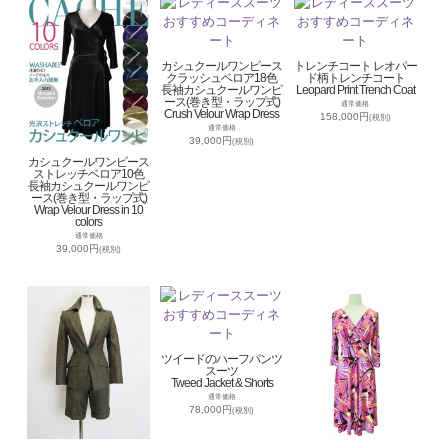
カシュクールワンピース
トレンチコート レオパー
クラッシュベロア18色
ド柄トレンチコート
長袖カシュクールワンピ
Leopard Print Trench Coat
ース(巻き型・ラップ式)
通常価格
Crush Velour Wrap Dress
158,000円
(税別)
通常価格
39,000円
(税別)
カシュクールワンピース
ストレッチベロア10色
長袖カシュクールワンピ
ース(巻き型・ラップ式)
Wrap Velour Dress in 10
colors
通常価格
39,000円
(税別)
ツイードのハーフパンツ
スーツ
Tweed Jacket & Shorts
通常価格
78,000円
(税別)