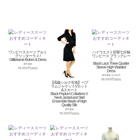
ワンピーススーツ アルミ
ハイウエスト切替七分袖
グリッターラメ /
ワンピース ブラックレー
Glitterlame Bolero & Dress
ス
Black Lace Three Quarter
通常価格
Sleeve High Waisted
78,000円
(税別)
Dress
通常価格 45,000円
39,000円
(税別)
【高級シルク生地】ぺプ
ラムジャケットVカット
&スカート
Black Peplum Collarless V
Neck Jacket and Skirt
Ensemble Made of High
Quality Silk
通常価格
78,000円
(税別)