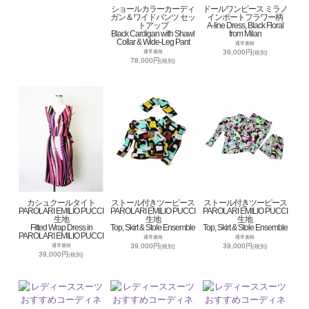
ショールカラーカーディ
ドールワンピース ミラノ
ガン＆ワイドパンツ セッ
インポートフラワー柄
トアップ
A-line Dress, Black Floral
Black Cardigan with Shawl
from Milan
Collar & Wide-Leg Pant
通常価格
39,000円
通常価格
(税別)
78,000円
(税別)
カシュクールタイト
ストール付きツーピース
ストール付きツーピース
PAROLARI EMILIO PUCCI
PAROLARI EMILIO PUCCI
PAROLARI EMILIO PUCCI
生地
生地
生地
Fitted Wrap Dress in
Top, Skirt & Stole Ensemble
Top, Skirt & Stole Ensemble
PAROLARI EMILIO PUCCI
通常価格
通常価格
39,000円
39,000円
通常価格
(税別)
(税別)
39,000円
(税別)