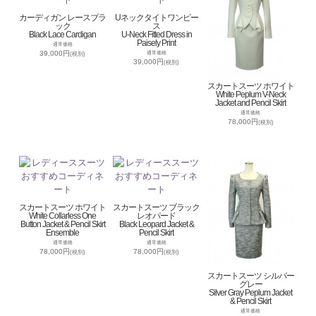
カーディガン レースブラ
Uネックタイトワンピー
ック
ス
Black Lace Cardigan
U-Neck Fitted Dress in
Paisely Print
通常価格
39,000円
通常価格
(税別)
39,000円
(税別)
スカートスーツ ホワイト
White Peplum V-Neck
Jacket and Pencil Skirt
通常価格
78,000円
(税別)
スカートスーツ ホワイト
スカートスーツ ブラック
White Collarless One
レオパード
Button Jacket & Pencil Skirt
Black Leopard Jacket &
Ensemble
Pencil Skirt
通常価格
通常価格
78,000円
78,000円
(税別)
(税別)
スカートスーツ シルバー
グレー
Silver Gray Peplum Jacket
& Pencil Skirt
通常価格