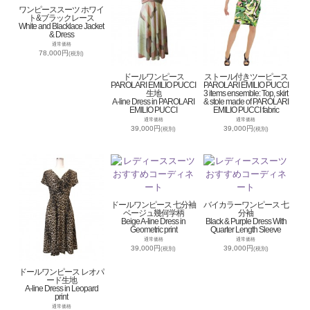
ワンピーススーツ ホワイ
ト&ブラックレース
White and Blacklace Jacket
& Dress
通常価格
78,000円
(税別)
ドールワンピース
ストール付きツーピース
PAROLARI EMILIO PUCCI
PAROLARI EMILIO PUCCI
生地
3 items ensemble: Top, skirt
A-line Dress in PAROLARI
& stole made of PAROLARI
EMILIO PUCCI
EMILIO PUCCI fabric
通常価格
通常価格
39,000円
39,000円
(税別)
(税別)
ドールワンピース 七分袖
バイカラーワンピース 七
ベージュ幾何学柄
分袖
Beige A-line Dress in
Black & Purple Dress With
Geometric print
Quarter Length Sleeve
通常価格
通常価格
39,000円
39,000円
(税別)
(税別)
ドールワンピース レオパ
ード生地
A-line Dress in Leopard
print
通常価格