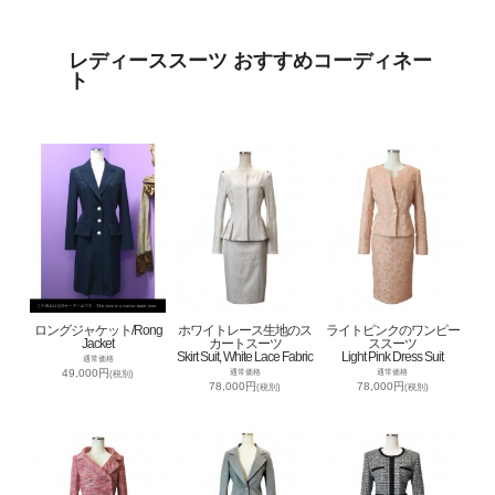
レディーススーツ おすすめコーディネー
ト
ロングジャケット/Rong
ホワイトレース生地のス
ライトピンクのワンピー
Jacket
カートスーツ
ススーツ
Skirt Suit, White Lace Fabric
Light Pink Dress Suit
通常価格
49,000円
通常価格
通常価格
(税別)
78,000円
78,000円
(税別)
(税別)