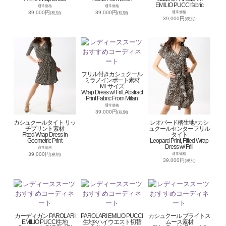
EMILIO PUCCI fabric
通常価格
通常価格
39,000円
39,000円
通常価格
(税別)
(税別)
39,000円
(税別)
フリル付きカシュクール
ミラノインポート素材
MLサイズ
Wrap Dress w/ Frill, Abstract
Print Fabric From Milan
通常価格
39,000円
(税別)
カシュクールタイト リッ
レオパード柄生地×カシ
チプリント素材
ュクールセンターフリル
Fitted Wrap Dress in
タイト
Geometric Print
Leopard Print, Fitted Wrap
Dress w/ Frill
通常価格
39,000円
通常価格
(税別)
39,000円
(税別)
カーディガン PAROLARI
PAROLARI EMILIO PUCCI
カシュクール ブライトス
EMILIO PUCCI生地
生地×ハイウエスト切替
ムース素材