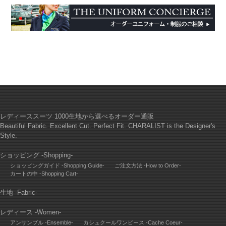
レディーススーツ 1000生地から選べるオーダー通販
Beautiful Fabric. Excellent Cut. Perfect Fit. CHARALIST is the Designer's
Style.
ショッピング -Shopping-
ショッピングガイド -Shopping Guide-
ご注文方法 -How to Order-
カートの中 -Shopping Cart-
生地 -Fabric-
レディース -Women-
アンサンブル -Ensemble-
カシュクールワンピース -Cache Coeur-