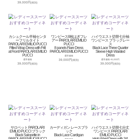
39,000円
(税別)
カシュクール半袖センタ
ワンピース8枚はぎフレ
ハイウエスト切替七分袖
ーフリルタイト
アー PAROLARI EMILIO
ワンピース ブラックレー
PAROLARI EMILIO PUCCI
PUCCI
ス
Fitted Wrap Dress with Frill
8 panels Flare Dress
Black Lace Three Quarter
at Front PAROLARI EMILIO
PAROLARI EMILIO PUCCI
Sleeve High Waisted
PUCCI
Dress
通常価格
39,000円
通常価格
通常価格 45,000円
(税別)
39,000円
39,000円
(税別)
(税別)
サロペット PAROLARI
カーディガン レースブラ
ハイウエスト切替七分丈
EMILIO PUCCI ブラック
ック
ワンピース PAROLARI
Black Salopette in
Black Lace Cardigan
EMILIO PUCCI
PAROLARI EMILIO PUCCI
High Waist Dress with 3/4