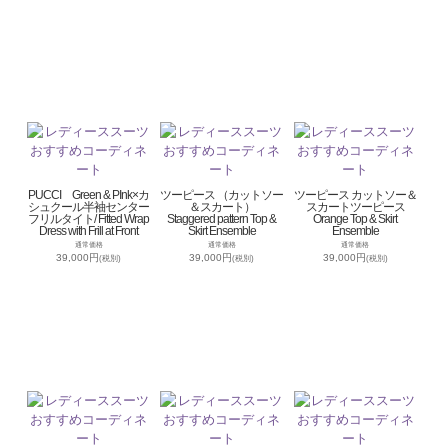
PUCCI Green & PInk×カ
ツーピース （カットソー
ツーピース カットソー＆
シュクール半袖センター
＆スカート）
スカートツーピース
フリルタイト/ Fitted Wrap
Staggered pattern Top &
Orange Top & Skirt
Dress with Frill at Front
Skirt Ensemble
Ensemble
通常価格
通常価格
通常価格
39,000円
39,000円
39,000円
(税別)
(税別)
(税別)