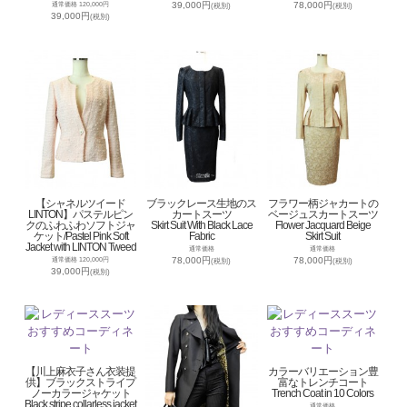
39,000円
78,000円
通常価格 120,000円
(税別)
(税別)
39,000円
(税別)
【シャネルツイード
ブラックレース生地のス
フラワー柄ジャカートの
LINTON】パステルピン
カートスーツ
ベージュスカートスーツ
クのふわふわソフトジャ
Skirt Suit With Black Lace
Flower Jacquard Beige
ケット/Pastel Pink Soft
Fabric
Skirt Suit
Jacket with LINTON Tweed
通常価格
通常価格
78,000円
78,000円
通常価格 120,000円
(税別)
(税別)
39,000円
(税別)
【川上麻衣子さん衣装提
カラーバリエーション豊
供】ブラックストライプ
富なトレンチコート
ノーカラージャケット
Trench Coat in 10 Colors
Black stripe collarless jacket
通常価格