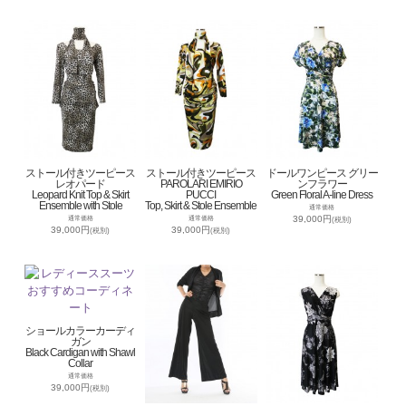
ストール付きツーピース
ストール付きツーピース
ドールワンピース グリー
レオパード
PAROLARI EMIRIO
ンフラワー
Leopard Knit Top & Skirt
PUCCI
Green Floral A-line Dress
Ensemble with Stole
Top, Skirt & Stole Ensemble
通常価格
39,000円
通常価格
通常価格
(税別)
39,000円
39,000円
(税別)
(税別)
ショールカラーカーディ
ガン
Black Cardigan with Shawl
Collar
通常価格
39,000円
(税別)