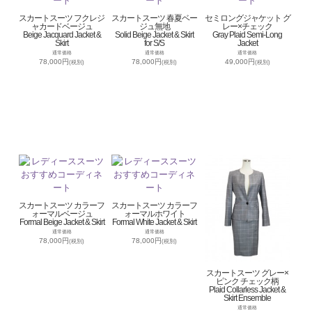
スカートスーツ フクレジ
スカートスーツ 春夏ベー
セミロングジャケット グ
ャカードベージュ
ジュ無地
レー×チェック
Beige Jacquard Jacket &
Solid Beige Jacket & Skirt
Gray Plaid Semi-Long
Skirt
for S/S
Jacket
通常価格
通常価格
通常価格
78,000円
78,000円
49,000円
(税別)
(税別)
(税別)
スカートスーツ カラーフ
スカートスーツ カラーフ
ォーマルベージュ
ォーマルホワイト
Formal Beige Jacket & Skirt
Formal White Jacket & Skirt
通常価格
通常価格
78,000円
78,000円
(税別)
(税別)
スカートスーツ グレー×
ピンク チェック柄
Plaid Collarless Jacket &
Skirt Ensemble
通常価格