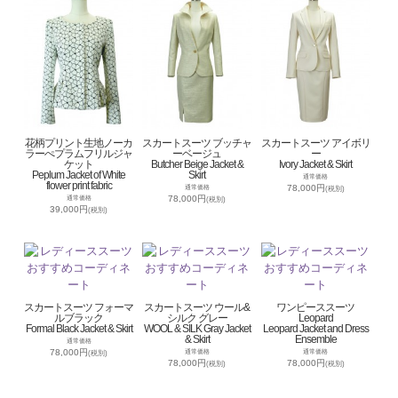
花柄プリント生地ノーカ
スカートスーツ ブッチャ
スカートスーツ アイボリ
ラーぺプラムフリルジャ
ーベージュ
ー
ケット
Butcher Beige Jacket &
Ivory Jacket & Skirt
Peplum Jacket of White
Skirt
通常価格
flower print fabric
78,000円
通常価格
(税別)
78,000円
通常価格
(税別)
39,000円
(税別)
スカートスーツ フォーマ
スカートスーツ ウール&
ワンピーススーツ
ルブラック
シルク グレー
Leopard
Formal Black Jacket & Skirt
WOOL & SILK Gray Jacket
Leopard Jacket and Dress
& Skirt
Ensemble
通常価格
78,000円
通常価格
通常価格
(税別)
78,000円
78,000円
(税別)
(税別)