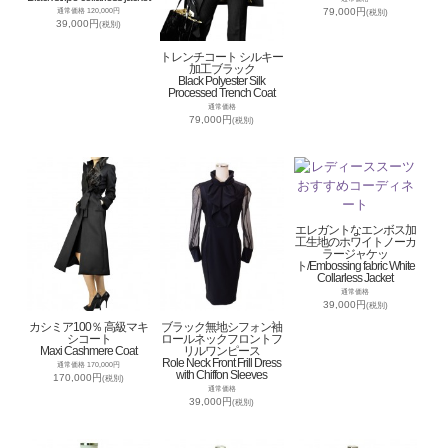
79,000円
通常価格 120,000円
(税別)
39,000円
(税別)
トレンチコート シルキー
加工ブラック
Black Polyester Silk
Processed Trench Coat
通常価格
79,000円
(税別)
エレガントなエンボス加
工生地のホワイトノーカ
ラージャケッ
ト/Embossing fabric White
Collarless Jacket
通常価格
39,000円
(税別)
カシミア100％ 高級マキ
ブラック無地シフォン袖
シコート
ロールネックフロントフ
Maxi Cashmere Coat
リルワンピース
Role Neck Front Frill Dress
通常価格 170,000円
with Chiffon Sleeves
170,000円
(税別)
通常価格
39,000円
(税別)