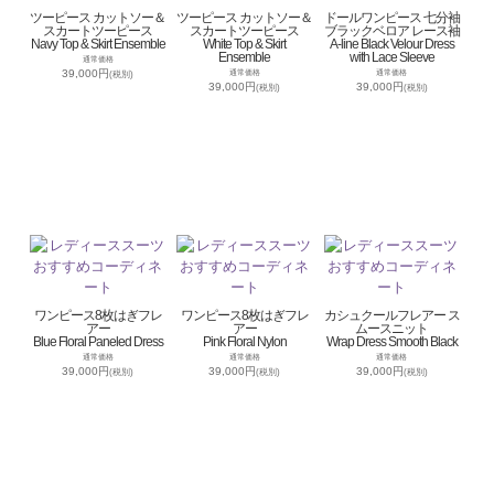
ツーピース カットソー＆
ツーピース カットソー＆
ドールワンピース 七分袖
スカートツーピース
スカートツーピース
ブラックベロア レース袖
Navy Top & Skirt Ensemble
White Top & Skirt
A-line Black Velour Dress
Ensemble
with Lace Sleeve
通常価格
39,000円
通常価格
通常価格
(税別)
39,000円
39,000円
(税別)
(税別)
ワンピース8枚はぎフレ
ワンピース8枚はぎフレ
カシュクールフレアー ス
アー
アー
ムースニット
Blue Floral Paneled Dress
Pink Floral Nylon
Wrap Dress Smooth Black
通常価格
通常価格
通常価格
39,000円
39,000円
39,000円
(税別)
(税別)
(税別)