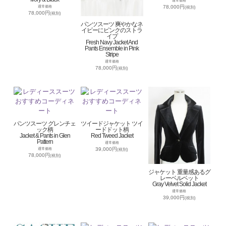
通常価格
78,000円
通常価格
(税別)
78,000円
(税別)
パンツスーツ 爽やかなネ
イビーにピンクのストラ
イプ
Fresh Navy Jacket And
Pants Ensemble in Pink
Stripe
通常価格
78,000円
(税別)
パンツスーツ グレンチェ
ツイードジャケット ツイ
ック柄
ードドット柄
Jacket & Pants in Glen
Red Tweed Jacket
Pattern
通常価格
39,000円
通常価格
(税別)
78,000円
(税別)
ジャケット 重量感あるグ
レーベルベット
Gray Velvet Solid Jacket
通常価格
39,000円
(税別)