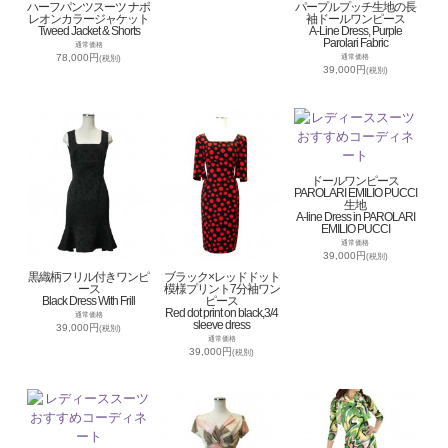
ハーフパンツスーツ ナポ
パープルプッチ生地の長
レオンカラージャケット
袖ドールワンピース
Tweed Jacket & Shorts
A-Line Dress, Purple
Parolari Fabric
通常価格
78,000円
通常価格
(税別)
39,000円
(税別)
ドールワンピース
PAROLARI EMILIO PUCCI
生地
A-line Dress in PAROLARI
EMILIO PUCCI
通常価格
39,000円
(税別)
黒織柄フリル付きワンピ
ブラック×レッドドット
ース
模様プリント7分袖ワン
Black Dress With Frill
ピース
Red dot print on black,3/4
通常価格
sleeve dress
39,000円
(税別)
通常価格
39,000円
(税別)