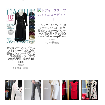
カシュクールワンピース
クラッシュベロア18色
長袖カシュクールワンピ
ース(巻き型・ラップ式)
Crush Velour Wrap Dress
通常価格
39,000円
(税別)
カシュクールワンピース
ストレッチベロア10色
長袖カシュクールワンピ
ース(巻き型・ラップ式)
Wrap Velour Dress in 10
colors
通常価格
39,000円
(税別)