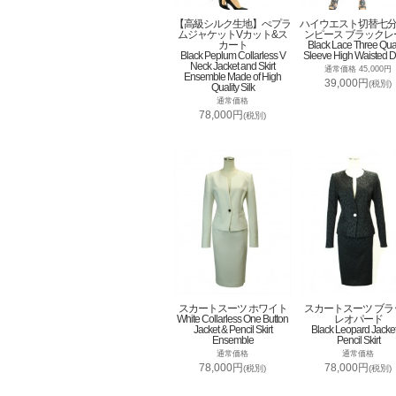
【高級シルク生地】ぺプラ
ハイウエスト切替七
ムジャケットVカット&ス
ンピース ブラックレ
カート
Black Lace Three Qua
Black Peplum Collarless V
Sleeve High Waisted D
Neck Jacket and Skirt
通常価格 45,000円
Ensemble Made of High
39,000円
(税別)
Quality Silk
通常価格
78,000円
(税別)
スカートスーツ ホワイト
スカートスーツ ブラ
White Collarless One Button
レオパード
Jacket & Pencil Skirt
Black Leopard Jacke
Ensemble
Pencil Skirt
通常価格
通常価格
78,000円
78,000円
(税別)
(税別)