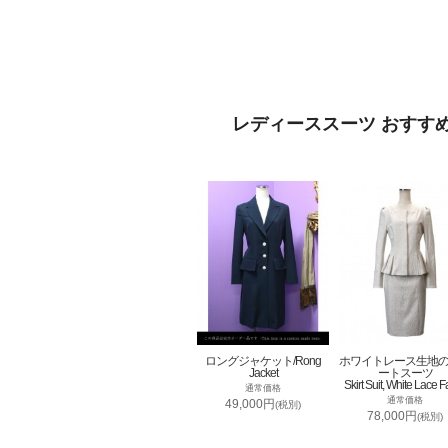
レディーススーツ おすす
ロングジャケット/Rong
ホワイトレース生地
Jacket
ートスーツ
Skirt Suit, White Lace F
通常価格
通常価格
49,000円
(税別)
78,000円
(税別)