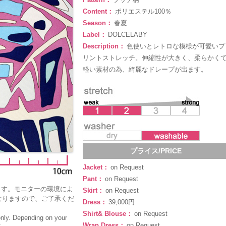
Content：
ポリエステル100％
Season：
春夏
Label：
DOLCELABY
Description：
色使いとレトロな模様が可愛いプ
リントストレッチ。伸縮性が大きく、柔らかく
軽い素材の為、綺麗なドレープが出ます。
プライス/PRICE
Jacket：
on Request
Pant：
on Request
ます。モニターの環境によ
Skirt：
on Request
なりますので、ご了承くだ
Dress：
39,000円
Shirt& Blouse：
on Request
only. Depending on your
Wrap Dress：
on Request