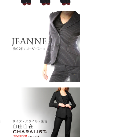
ジ
ス
s