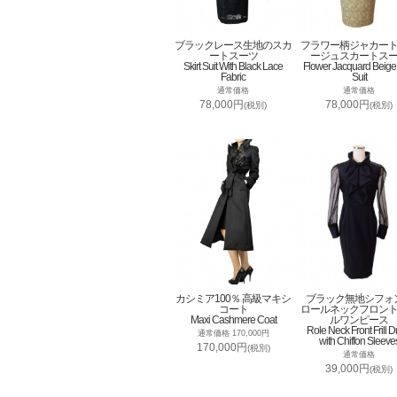
ブラックレース生地のスカ
フラワー柄ジャカー
ートスーツ
ージュスカートス
Skirt Suit With Black Lace
Flower Jacquard Beige 
Fabric
Suit
通常価格
通常価格
78,000円
78,000円
(税別)
(税別)
カシミア100％ 高級マキシ
ブラック無地シフォ
コート
ロールネックフロン
Maxi Cashmere Coat
ルワンピース
Role Neck Front Frill D
通常価格 170,000円
with Chiffon Sleeve
170,000円
(税別)
通常価格
39,000円
(税別)