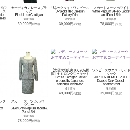
分袖ワ
カーディガン レースブラ
Uネックタイトワンピース
スカートスーツ ホワイト
ース
ック
U-Neck Fitted Dress in
White Peplum V-Neck Jacket
rter
Black Lace Cardigan
Paisely Print
and Pencil Skirt
ress
通常価格
通常価格
通常価格
39,000円
39,000円
78,000円
(税別)
(税別)
(税別)
【女優大地真央さん衣装提
ワンピースウエストサイ
供】セミロングジャケット
タック
Fuchsia Cardigan Jacket
PAROLARI EMILIO PUCCI
ordered by Japanese
Draped Tank Dress In
celebrity Daichi Mao
Abstract Print
通常価格
通常価格
49,000円
39,000円
(税別)
(税別)
ック
スカートスーツ シルバー
グレー
t &
Silver Gray Peplum Jacket &
Pencil Skirt
通常価格
78,000円
(税別)