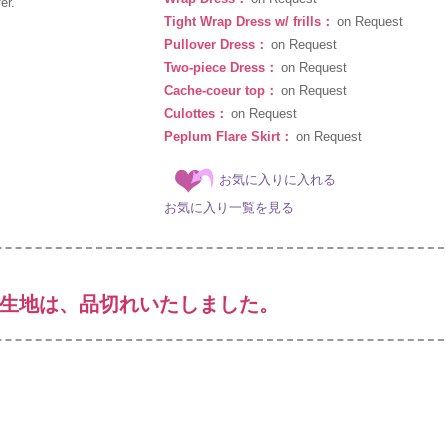
er.
Tight Wrap Dress w/ frills：
on Request
Pullover Dress：
on Request
Two-piece Dress：
on Request
Cache-coeur top：
on Request
Culottes：
on Request
Peplum Flare Skirt：
on Request
お気に入りに入れる
お気に入り一覧を見る
生地は、品切れいたしました。