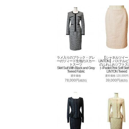
ラメ入りのブラック・グレ
【シャネルツイー
ーのツィード生地のスカー
LINTON】パステル
トスーツ
のふわふわソフトス
Skirt Suit With Black and Gray
ト/Pastel Pink Soft Skirt
Tweed Fabric
LINTON Tweed
通常価格
通常価格 120,000円
78,000円
39,000円
(税別)
(税別)