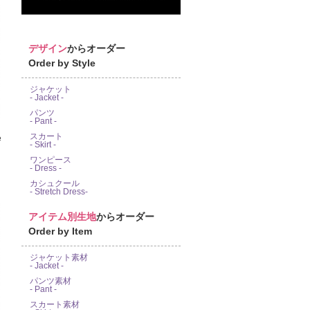
デザイン
からオーダー
Order by Style
ジャケット
- Jacket -
パンツ
- Pant -
スカート
e
- Skirt -
ワンピース
- Dress -
カシュクール
- Stretch Dress-
アイテム別生地
からオーダー
Order by Item
ジャケット素材
- Jacket -
パンツ素材
- Pant -
スカート素材