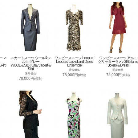
ーマ
スカートスーツ ウール&シ
ワンピーススーツ Leopard
ワンピーススーツ アルミ
ルク グレー
Leopard Jacket and Dress
グリッターラメ / Glitterlam
kirt
WOOL & SILK Gray Jacket &
Ensemble
Bolero & Dress
Skirt
通常価格
通常価格
通常価格
78,000円
78,000円
(税別)
(税別)
78,000円
(税別)