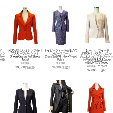
ド
光沢が美しいオレンジ色パ
ネイビーツィード生地のワ
【シャネルツイード
ピンク
フスリーブジャケット
ンピーススーツ
LINTON】パステルピンク
カー
Sheen Orange Puff Sleeve
Dress Suit With Navy Tweed
のふわふわソフトジャケ
 with
Jacket
Fabric
ト/Pastel Pink Soft Jacket
with LINTON Tweed
通常価格
通常価格
通常価格 120,000円
39,000円
78,000円
(税別)
(税別)
39,000円
(税別)