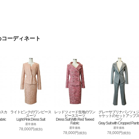
めコーディネート
のスカ
ライトピンクのワンピース
レッドツィード生地のワン
グレーサブリナパンツｘ
スーツ
ピーススーツ
ャケットのセットアップ
abric
Light Pink Dress Suit
Dress Suit With Red Tweed
ーツ
Fabric
Gray Suit with Cropped Pant
通常価格
通常価格
通常価格
78,000円
(税別)
78,000円
78,000円
(税別)
(税別)