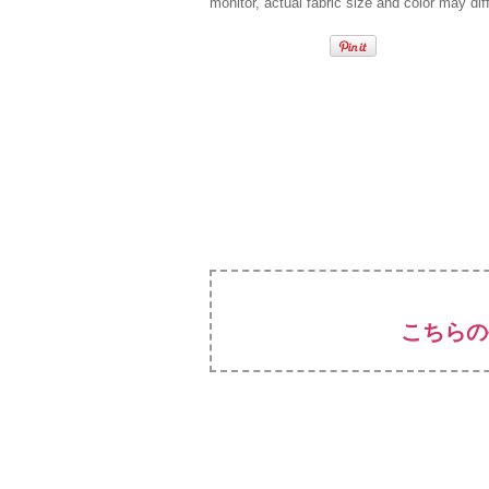
monitor, actual fabric size and color may diff
こちらの