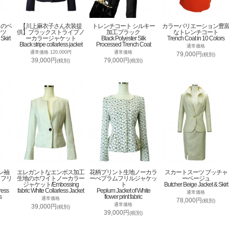
トのベ
【川上麻衣子さん衣装提
トレンチコート シルキー
カラーバリエーション豊
ーツ
供】ブラックストライプノ
加工ブラック
なトレンチコート
Skirt
ーカラージャケット
Black Polyester Silk
Trench Coat in 10 Colors
Black stripe collarless jacket
Processed Trench Coat
通常価格
通常価格 120,000円
通常価格
79,000円
(税別)
39,000円
79,000円
(税別)
(税別)
ン袖
エレガントなエンボス加工
花柄プリント生地ノーカラ
スカートスーツ ブッチャ
トフリ
生地のホワイトノーカラー
ーぺプラムフリルジャケッ
ーベージュ
ジャケット/Embossing
ト
Butcher Beige Jacket & Skirt
ress
fabric White Collarless Jacket
Peplum Jacket of White
通常価格
s
flower print fabric
通常価格
78,000円
(税別)
通常価格
39,000円
(税別)
39,000円
(税別)