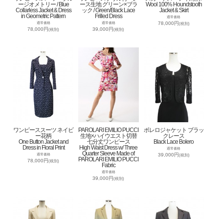
ージオメトリー / Blue
ース生地 グリーン×ブラ
Wool 100% Houndstooth
Collarless Jacket & Dress
ック / Green/Black Lace
Jacket & Skirt
in Geometric Pattern
Frilled Dress
通常価格
78,000円
通常価格
通常価格
(税別)
78,000円
39,000円
(税別)
(税別)
ワンピーススーツ ネイビ
PAROLARI EMILIO PUCCI
ボレロジャケット ブラッ
ー花柄
生地×ハイウエスト切替
クレース
One Button Jacket and
七分丈ワンピース
Black Lace Bolero
Dress in Floral Print
High Waist Dress w/ Three
通常価格
Quarter Sleeve Made of
39,000円
通常価格
(税別)
PAROLARI EMILIO PUCCI
78,000円
(税別)
Fabric
通常価格
39,000円
(税別)