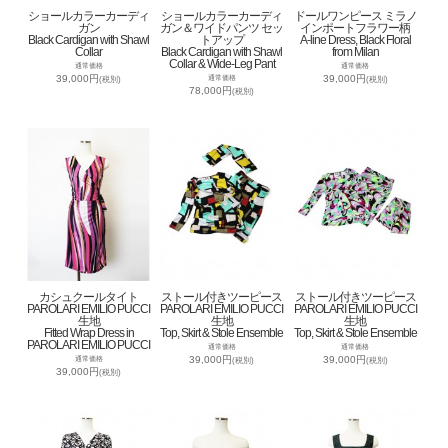
ショールカラーカーディ
ショールカラーカーディ
ドールワンピース ミラノ
ガン
ガン＆ワイドパンツ セッ
インポートフラワー柄
Black Cardigan with Shawl
トアップ
A-line Dress, Black Floral
Collar
Black Cardigan with Shawl
from Milan
Collar & Wide-Leg Pant
通常価格
通常価格
39,000円
39,000円
通常価格
(税別)
(税別)
78,000円
(税別)
カシュクールタイト
ストール付きツーピース
ストール付きツーピース
PAROLARI EMILIO PUCCI
PAROLARI EMILIO PUCCI
PAROLARI EMILIO PUCCI
生地
生地
生地
Fitted Wrap Dress in
Top, Skirt & Stole Ensemble
Top, Skirt & Stole Ensemble
PAROLARI EMILIO PUCCI
通常価格
通常価格
39,000円
39,000円
通常価格
(税別)
(税別)
39,000円
(税別)