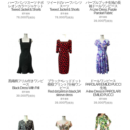
ハーフパンツスーツ ナポ
ツイードのハーフパンツ
パープルプッチ生地の長
レオンカラージャケット
スーツ
袖ドールワンピース
Tweed Jacket & Shorts
Tweed Jacket & Shorts
A-Line Dress, Purple
Parolari Fabric
通常価格
通常価格
78,000円
78,000円
通常価格
(税別)
(税別)
39,000円
(税別)
黒織柄フリル付きワンピ
ブラック×レッドドット
ドールワンピース
ース
模様プリント7分袖ワン
PAROLARI EMILIO PUCCI
Black Dress With Frill
ピース
生地
Red dot print on black,3/4
A-line Dress in PAROLARI
通常価格
sleeve dress
EMILIO PUCCI
39,000円
(税別)
通常価格
通常価格
39,000円
39,000円
(税別)
(税別)