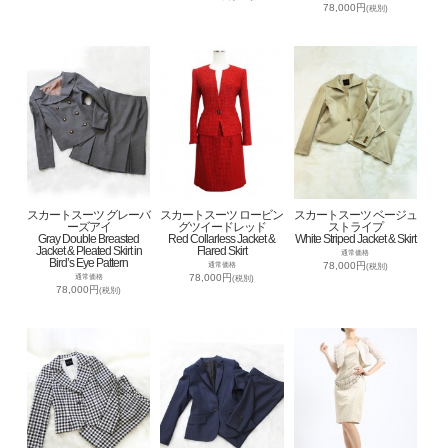
78,000円
(税別)
スカートスーツ グレーバ
スカートスーツ ロービン
スカートスーツ ベージュ
ーズアイ
グツイードレッド
ストライプ
Gray Double Breasted
Red Collarless Jacket &
White Striped Jacket & Skirt
Jacket & Pleated Skirt in
Flared Skirt
通常価格
Bird’s Eye Pattern
78,000円
通常価格
(税別)
78,000円
通常価格
(税別)
78,000円
(税別)