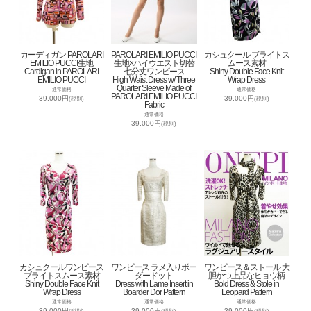
カーディガン PAROLARI
PAROLARI EMILIO PUCCI
カシュクール ブライトス
EMILIO PUCCI生地
生地×ハイウエスト切替
ムース素材
Cardigan in PAROLARI
七分丈ワンピース
Shiny Double Face Knit
EMILIO PUCCI
High Waist Dress w/ Three
Wrap Dress
Quarter Sleeve Made of
通常価格
通常価格
PAROLARI EMILIO PUCCI
39,000円
39,000円
(税別)
(税別)
Fabric
通常価格
39,000円
(税別)
カシュクールワンピース
ワンピース ラメ入りボー
ワンピース＆ストール 大
ブライトスムース素材
ダードット
胆かつ上品なヒョウ柄
Shiny Double Face Knit
Dress with Lame Insert in
Bold Dress & Stole in
Wrap Dress
Boarder Dor Pattern
Leopard Pattern
通常価格
通常価格
通常価格
39,000円
39,000円
39,000円