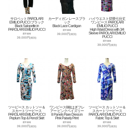
サロペット PAROLARI
カーディガン レースブラ
ハイウエスト切替七分丈
EMILIO PUCCI ブラック
ック
ワンピース PAROLARI
Black Salopette in
Black Lace Cardigan
EMILIO PUCCI
PAROLARI EMILIO PUCCI
High Waist Dress with 3/4
通常価格
Sleeve PAROLARI EMILIO
39,000円
通常価格
(税別)
PUCCI
39,000円
(税別)
通常価格
39,000円
(税別)
ツーピース カットソー＆
ワンピース8枚はぎフレ
ツーピース カットソー＆
スカートツーピース
アー ピンクペイズリー
スカートツーピース
PAROLARI EMILIO PUCCI
8 Panels Flare Dress in
PAROLARI EMILIO PUCCI
Peplum Top & Pencil Skirt
Pink Paisely Print
Fabric Top & Skirt
通常価格
通常価格
通常価格
39,000円
39,000円
39,000円
(税別)
(税別)
(税別)