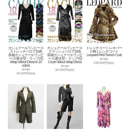
カシュクールワンピース
カシュクールワンピース
トレンチコート レオパー
ストレッチベロア10色
クラッシュベロア18色
ド柄トレンチコート
長袖カシュクールワンピ
長袖カシュクールワンピ
Leopard Print Trench Coat
ース(巻き型・ラップ式)
ース(巻き型・ラップ式)
通常価格
Wrap Velour Dress in 10
Crush Velour Wrap Dress
158,000円
(税別)
colors
通常価格
39,000円
通常価格
(税別)
39,000円
(税別)