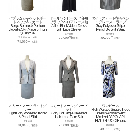
ぺプラムジャケットボー
ドールワンピース 七分袖
タイトスカート後ろベン
トネック&スカート
ブラックベロア レース袖
ト グレーストライプ
Beige Boatneck Peplum
A-line Black Velour Dress
Gray Polyester Stripe
Jacket & Skirt Made of High
with Lace Sleeve
Pencil Skirt with Vent
Quality Silk
通常価格
通常価格
39,000円
39,000円
通常価格 98,000円
(税別)
(税別)
78,000円
(税別)
スカートスーツ ライトグ
スカートスーツ グレード
ワンピース
レー
ット
High Waisted Square Neck
Light Gray Polyester Jacket
Gray Dot Single Breasted
Dress in Abstract Print
& Pencil Skirt
Jacket and Flare Skirt
Made of PAROLARI
EMILIO PUCCI Fabric
通常価格
通常価格
78,000円
78,000円
通常価格
(税別)
(税別)
39,000円
(税別)