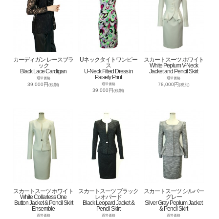
カーディガン レースブラ
Uネックタイトワンピー
スカートスーツ ホワイト
ック
ス
White Peplum V-Neck
Black Lace Cardigan
U-Neck Fitted Dress in
Jacket and Pencil Skirt
Paisely Print
通常価格
通常価格
39,000円
78,000円
通常価格
(税別)
(税別)
39,000円
(税別)
スカートスーツ ホワイト
スカートスーツ ブラック
スカートスーツ シルバー
White Collarless One
レオパード
グレー
Button Jacket & Pencil Skirt
Black Leopard Jacket &
Silver Gray Peplum Jacket
Ensemble
Pencil Skirt
& Pencil Skirt
通常価格
通常価格
通常価格