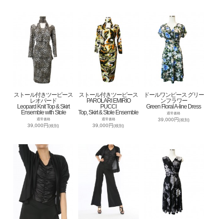
ストール付きツーピース
ストール付きツーピース
ドールワンピース グリー
レオパード
PAROLARI EMIRIO
ンフラワー
Leopard Knit Top & Skirt
PUCCI
Green Floral A-line Dress
Ensemble with Stole
Top, Skirt & Stole Ensemble
通常価格
39,000円
通常価格
通常価格
(税別)
39,000円
39,000円
(税別)
(税別)