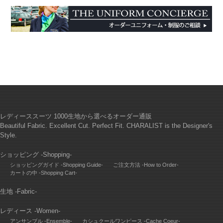
レディーススーツ 1000生地から選べるオーダー通販
Beautiful Fabric. Excellent Cut. Perfect Fit. CHARALIST is the Designer's
Style.
ショッピング -Shopping-
ショッピングガイド -Shopping Guide-
ご注文方法 -How to Order-
カートの中 -Shopping Cart-
生地 -Fabric-
レディース -Women-
アンサンブル -Ensemble-
カシュクールワンピース -Cache Coeur-