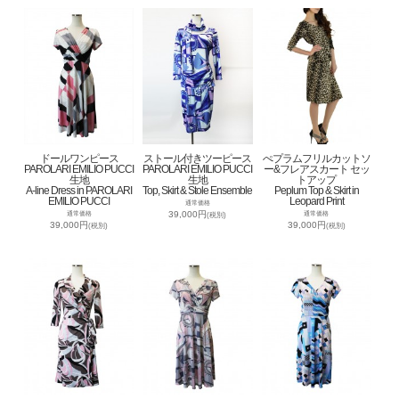
ドールワンピース
ストール付きツーピース
ぺプラムフリルカットソ
PAROLARI EMILIO PUCCI
PAROLARI EMILIO PUCCI
ー&フレアスカート セッ
生地
生地
トアップ
A-line Dress in PAROLARI
Top, Skirt & Stole Ensemble
Peplum Top & Skirt in
EMILIO PUCCI
Leopard Print
通常価格
39,000円
通常価格
通常価格
(税別)
39,000円
39,000円
(税別)
(税別)