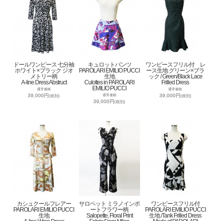
ドールワンピース 七分袖
キュロットパンツ
ワンピースフリル付 レ
ホワイト×ブラック ジオ
PAROLARI EMILIO PUCCI
ース生地 グリーン×ブラ
メトリー柄
生地
ック / Green/Black Lace
A-line Dress Abstruct
Culottes in PAROLARI
Frilled Dress
EMILIO PUCCI
通常価格
通常価格
39,000円
39,000円
通常価格
(税別)
(税別)
39,000円
(税別)
カシュクールフレアー
サロペット ミラノインポ
ワンピースフリル付
PAROLARI EMILIO PUCCI
ートフラワー柄
PAROLARI EMILIO PUCCI
生地
Salopette, Floral Print
生地 /Tank Frilled Dress