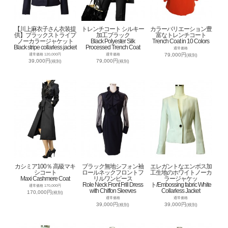
【川上麻衣子さん衣装提
トレンチコート シルキー
カラーバリエーション豊
供】ブラックストライプ
加工ブラック
富なトレンチコート
ノーカラージャケット
Black Polyester Silk
Trench Coat in 10 Colors
Black stripe collarless jacket
Processed Trench Coat
通常価格
79,000円
通常価格 120,000円
通常価格
(税別)
39,000円
79,000円
(税別)
(税別)
カシミア100％ 高級マキ
ブラック無地シフォン袖
エレガントなエンボス加
シコート
ロールネックフロントフ
工生地のホワイトノーカ
Maxi Cashmere Coat
リルワンピース
ラージャケッ
Role Neck Front Frill Dress
ト/Embossing fabric White
通常価格 170,000円
with Chiffon Sleeves
Collarless Jacket
170,000円
(税別)
通常価格
通常価格
39,000円
39,000円
(税別)
(税別)