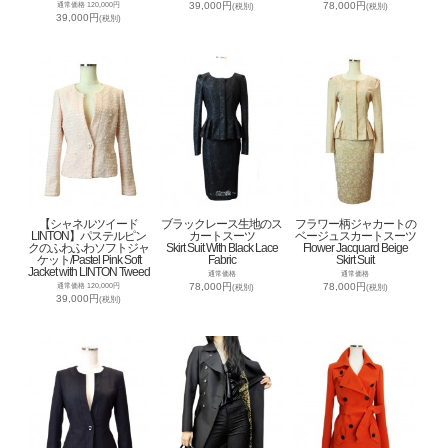
39,000円
78,000円
通常価格 120,000円
(税別)
(税別)
39,000円
(税別)
【シャネルツイード
ブラックレース生地のス
フラワー柄ジャカートの
LINTON】パステルピン
カートスーツ
ベージュスカートスーツ
クのふわふわソフトジャ
Skirt Suit With Black Lace
Flower Jacquard Beige
ケット/Pastel Pink Soft
Fabric
Skirt Suit
Jacket with LINTON Tweed
通常価格
通常価格
78,000円
78,000円
通常価格 120,000円
(税別)
(税別)
39,000円
(税別)