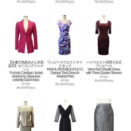
78,000円
78,000円
78,000円
(税別)
(税別)
(税別)
【女優大地真央さん衣装
ワンピースウエストサイ
ハイウエスト切替七分丈
提供】セミロングジャケ
ドタック
ワンピース
ット
PAROLARI EMILIO PUCCI
Wine Red Sheath Dress
Fuchsia Cardigan Jacket
Draped Tank Dress In
with Three Quarter Sleeves
ordered by Japanese
Abstract Print
通常価格
celebrity Daichi Mao
39,000円
通常価格
(税別)
39,000円
通常価格
(税別)
49,000円
(税別)