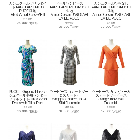
カシュクールフリルタイ
ドールワンピース
カシュクールひもなし
ト PAROLARI EMILIO
PAROLARI EMILIO PUCCI
PAROLARI EMILIO PUCCI
PUCCI生地
生地
生地
Fitted Wrap Dress w/ Frill
A-line Dress in PAROLARI
A-line Dress in PAROLARI
EMILIO PUCCI
EMILIO PUCCI
通常価格
39,000円
通常価格
通常価格
(税別)
39,000円
39,000円
(税別)
(税別)
PUCCI Green & PInk×カ
ツーピース （カットソー
ツーピース カットソー＆
シュクール半袖センター
＆スカート）
スカートツーピース
フリルタイト/ Fitted Wrap
Staggered pattern Top &
Orange Top & Skirt
Dress with Frill at Front
Skirt Ensemble
Ensemble
通常価格
通常価格
通常価格
39,000円
39,000円
39,000円
(税別)
(税別)
(税別)