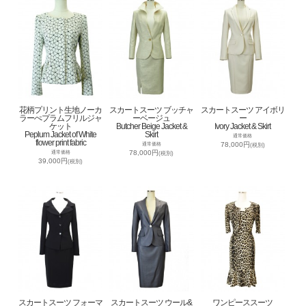
花柄プリント生地ノーカ
スカートスーツ ブッチャ
スカートスーツ アイボリ
ラーぺプラムフリルジャ
ーベージュ
ー
ケット
Butcher Beige Jacket &
Ivory Jacket & Skirt
Peplum Jacket of White
Skirt
通常価格
flower print fabric
78,000円
通常価格
(税別)
78,000円
通常価格
(税別)
39,000円
(税別)
スカートスーツ フォーマ
スカートスーツ ウール&
ワンピーススーツ