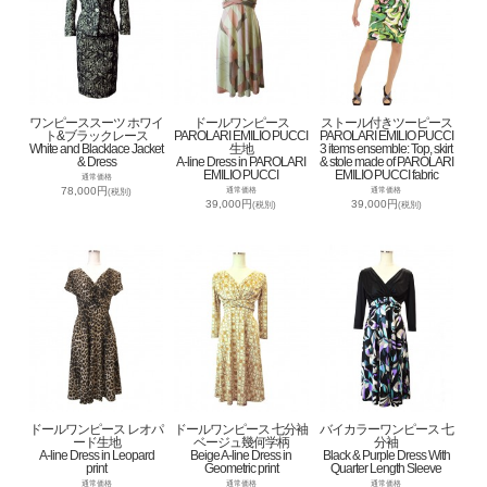
ワンピーススーツ ホワイ
ドールワンピース
ストール付きツーピース
ト&ブラックレース
PAROLARI EMILIO PUCCI
PAROLARI EMILIO PUCCI
White and Blacklace Jacket
生地
3 items ensemble: Top, skirt
& Dress
A-line Dress in PAROLARI
& stole made of PAROLARI
EMILIO PUCCI
EMILIO PUCCI fabric
通常価格
78,000円
通常価格
通常価格
(税別)
39,000円
39,000円
(税別)
(税別)
ドールワンピース レオパ
ドールワンピース 七分袖
バイカラーワンピース 七
ード生地
ベージュ幾何学柄
分袖
A-line Dress in Leopard
Beige A-line Dress in
Black & Purple Dress With
print
Geometric print
Quarter Length Sleeve
通常価格
通常価格
通常価格