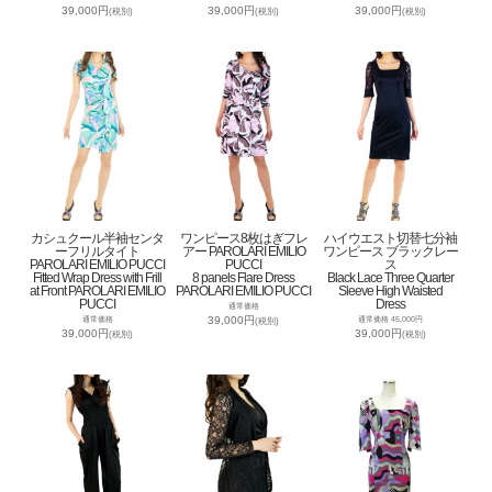
39,000円
39,000円
39,000円
(税別)
(税別)
(税別)
カシュクール半袖センタ
ワンピース8枚はぎフレ
ハイウエスト切替七分袖
ーフリルタイト
アー PAROLARI EMILIO
ワンピース ブラックレー
PAROLARI EMILIO PUCCI
PUCCI
ス
Fitted Wrap Dress with Frill
8 panels Flare Dress
Black Lace Three Quarter
at Front PAROLARI EMILIO
PAROLARI EMILIO PUCCI
Sleeve High Waisted
PUCCI
Dress
通常価格
39,000円
通常価格
通常価格 45,000円
(税別)
39,000円
39,000円
(税別)
(税別)