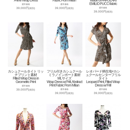
A-line Wrap Dress
Fabric From Milan
Made of PAROLARI
EMILIO PUCCI fabric
通常価格
通常価格
39,000円
39,000円
通常価格
(税別)
(税別)
39,000円
(税別)
カシュクールタイト リッ
フリル付きカシュクール
レオパード柄生地×カシ
チプリント素材
ミラノインポート素材
ュクールセンターフリル
Fitted Wrap Dress in
MLサイズ
タイト
Geometric Print
Wrap Dress w/ Frill, Abstract
Leopard Print, Fitted Wrap
Print Fabric From Milan
Dress w/ Frill
通常価格
39,000円
通常価格
通常価格
(税別)
39,000円
39,000円
(税別)
(税別)