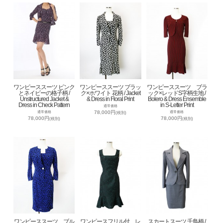
ワンピーススーツ ピンク
ワンピーススーツ ブラッ
ワンピーススーツ ブラ
とネイビーの格子柄 /
ク×ホワイト 花柄 / Jacket
ック×レッドS字柄生地 /
Unstructured Jacket &
& Dress in Floral Print
Bolero & Dress Ensemble
Dress in Check Pattern
in S-Letter Print
通常価格
78,000円
通常価格
通常価格
(税別)
78,000円
78,000円
(税別)
(税別)
ワンピーススーツ ブル
ワンピースフリル付 レ
スカートスーツ 千鳥柄 /