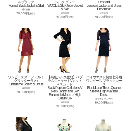
ルブラック
シルク グレー
Leopard
Formal Black Jacket & Skirt
WOOL & SILK Gray Jacket
Leopard Jacket and Dress
& Skirt
Ensemble
通常価格
78,000円
通常価格
通常価格
(税別)
78,000円
78,000円
(税別)
(税別)
ワンピーススーツ アルミ
【高級シルク生地】ぺプ
ハイウエスト切替七分袖
グリッターラメ /
ラムジャケットVカット
ワンピース ブラックレー
Glitterlame Bolero & Dress
&スカート
ス
Black Peplum Collarless V
Black Lace Three Quarter
通常価格
Neck Jacket and Skirt
Sleeve High Waisted
78,000円
(税別)
Ensemble Made of High
Dress
Quality Silk
通常価格 45,000円
39,000円
通常価格
(税別)
78,000円
(税別)