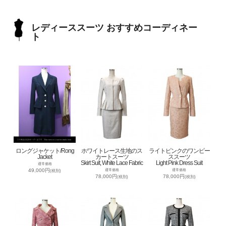
レディーススーツ おすすめコーディネー
ト
ロングジャケット/Rong
ホワイトレース生地のス
ライトピンクのワンピー
Jacket
カートスーツ
ススーツ
Skirt Suit, White Lace Fabric
Light Pink Dress Suit
通常価格
49,000円
通常価格
通常価格
(税別)
78,000円
78,000円
(税別)
(税別)