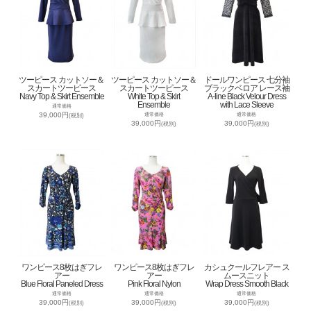
ツーピース カットソー＆
ツーピース カットソー＆
ドールワンピース 七分袖
スカートツーピース
スカートツーピース
ブラックベロア レース袖
Navy Top & Skirt Ensemble
White Top & Skirt
A-line Black Velour Dress
Ensemble
with Lace Sleeve
通常価格
39,000円
通常価格
通常価格
(税別)
39,000円
39,000円
(税別)
(税別)
ワンピース8枚はぎフレ
ワンピース8枚はぎフレ
カシュクールフレアー ス
アー
アー
ムースニット
Blue Floral Paneled Dress
Pink Floral Nylon
Wrap Dress Smooth Black
通常価格
通常価格
通常価格
39,000円
39,000円
39,000円
(税別)
(税別)
(税別)