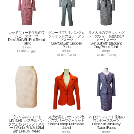
レッドツィード生地のワ
グレーサブリナパンツｘ
ラメ入りのブラック・グ
ンピーススーツ
ジャケットのセットアッ
レーのツィード生地のス
Dress Suit With Red Tweed
プスーツ
カートスーツ
Fabric
Gray Suit with Cropped
Skirt Suit With Black and
Pants
Gray Tweed Fabric
通常価格
78,000円
通常価格
通常価格
(税別)
78,000円
78,000円
(税別)
(税別)
【シャネルツイード
光沢が美しいオレンジ色
ネイビーツィード生地の
LINTON】パステルピン
パフスリーブジャケット
ワンピーススーツ
クのふわふわソフトスカ
Sheen Orange Puff Sleeve
Dress Suit With Navy
ート/Pastel Pink Soft Skirt
Jacket
Tweed Fabric
with LINTON Tweed
通常価格
通常価格