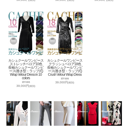
(税別)
(税別)
(税別)
カシュクールワンピース
カシュクールワンピース
ストレッチベロア10色
クラッシュベロア18色
長袖カシュクールワンピ
長袖カシュクールワンピ
ース(巻き型・ラップ式)
ース(巻き型・ラップ式)
Wrap Velour Dress in 10
Crush Velour Wrap Dress
colors
通常価格
39,000円
通常価格
(税別)
39,000円
(税別)