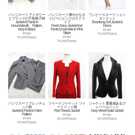
パンツスーツ アイボリー
パンツスーツ 爽やかなネ
ワンピーススーツ シャン
とブラックの千鳥格子柄
イビーにピンクのストラ
タンドット
Jacket & Pants in
イプ
Shantung Dot Jacket &
Houndstooth Pattern,
Fresh Navy Jacket And
Dress
Ivory & Black
Pants Ensemble in Pink
通常価格
Stripe
78,000円
通常価格
(税別)
78,000円
通常価格
(税別)
78,000円
(税別)
パンツスーツ グレンチェ
ツイードジャケット ツイ
ジャケット 重量感あるグ
ック柄
ードドット柄
レーベルベット
Jacket & Pants in Glen
Red Tweed Jacket
Gray Velvet Solid Jacket
Pattern
通常価格
通常価格
39,000円
39,000円
通常価格
(税別)
(税別)
78,000円
(税別)