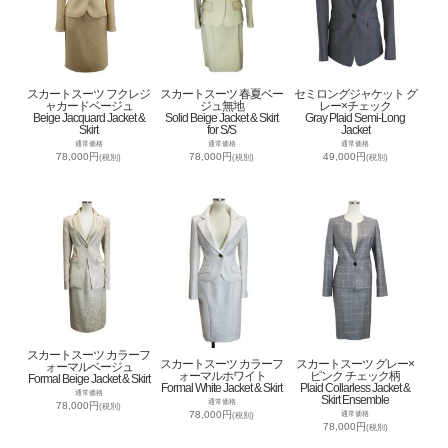
スカートスーツ フクレジ
スカートスーツ 春夏ベー
セミロングジャケット グ
ャカードベージュ
ジュ無地
レー×チェック
Beige Jacquard Jacket &
Solid Beige Jacket & Skirt
Gray Plaid Semi-Long
Skirt
for S/S
Jacket
通常価格
通常価格
通常価格
78,000円
78,000円
49,000円
(税別)
(税別)
(税別)
スカートスーツ カラーフ
スカートスーツ カラーフ
スカートスーツ グレー×
ォーマルベージュ
ォーマルホワイト
ピンク チェック柄
Formal Beige Jacket & Skirt
Formal White Jacket & Skirt
Plaid Collarless Jacket &
通常価格
Skirt Ensemble
通常価格
78,000円
(税別)
78,000円
通常価格
(税別)
78,000円
(税別)