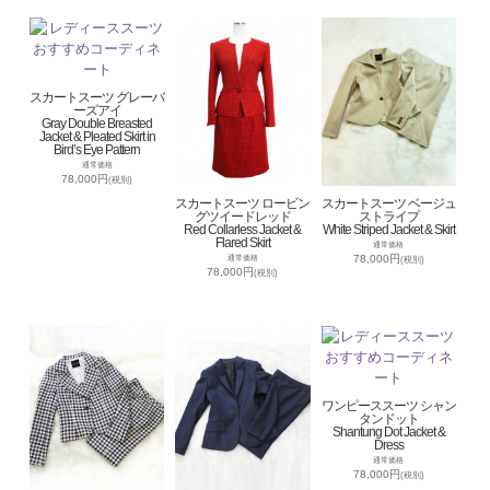
スカートスーツ グレーバ
ーズアイ
Gray Double Breasted
Jacket & Pleated Skirt in
Bird’s Eye Pattern
通常価格
78,000円
(税別)
スカートスーツ ロービン
スカートスーツ ベージュ
グツイードレッド
ストライプ
Red Collarless Jacket &
White Striped Jacket & Skirt
Flared Skirt
通常価格
78,000円
通常価格
(税別)
78,000円
(税別)
ワンピーススーツ シャン
タンドット
Shantung Dot Jacket &
Dress
通常価格
78,000円
(税別)