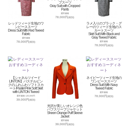
プスーツ
Gray Suit with Cropped
Pants
通常価格
78,000円
(税別)
レッドツィード生地のワ
ラメ入りのブラック・グ
ンピーススーツ
レーのツィード生地のス
Dress Suit With Red Tweed
カートスーツ
Fabric
Skirt Suit With Black and
Gray Tweed Fabric
通常価格
78,000円
通常価格
(税別)
78,000円
(税別)
【シャネルツイード
ネイビーツィード生地の
LINTON】パステルピン
ワンピーススーツ
クのふわふわソフトスカ
Dress Suit With Navy
ート/Pastel Pink Soft Skirt
Tweed Fabric
with LINTON Tweed
通常価格
78,000円
通常価格 120,000円
(税別)
39,000円
(税別)
光沢が美しいオレンジ色
パフスリーブジャケット
Sheen Orange Puff Sleeve
Jacket
通常価格
39,000円
(税別)