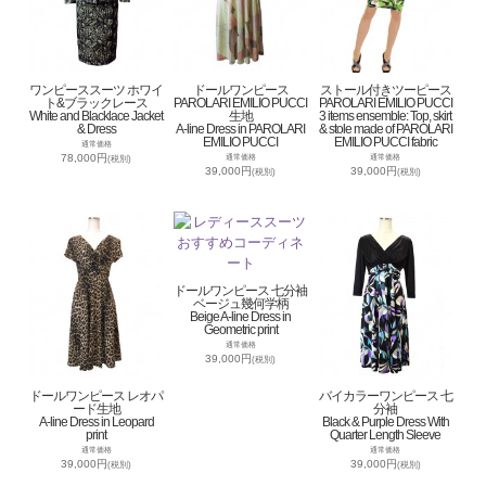
ワンピーススーツ ホワイ
ドールワンピース
ストール付きツーピース
ト&ブラックレース
PAROLARI EMILIO PUCCI
PAROLARI EMILIO PUCCI
White and Blacklace Jacket
生地
3 items ensemble: Top, skirt
& Dress
A-line Dress in PAROLARI
& stole made of PAROLARI
EMILIO PUCCI
EMILIO PUCCI fabric
通常価格
78,000円
通常価格
通常価格
(税別)
39,000円
39,000円
(税別)
(税別)
ドールワンピース 七分袖
ベージュ幾何学柄
Beige A-line Dress in
Geometric print
通常価格
39,000円
(税別)
ドールワンピース レオパ
バイカラーワンピース 七
ード生地
分袖
A-line Dress in Leopard
Black & Purple Dress With
print
Quarter Length Sleeve
通常価格
通常価格
39,000円
39,000円
(税別)
(税別)