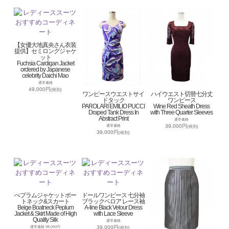
【女優大地真央さん衣装
提供】セミロングジャケ
ット
Fuchsia Cardigan Jacket
ordered by Japanese
celebrity Daichi Mao
通常価格
49,000円
(税別)
ワンピースウエストサイ
ハイウエスト切替七分丈
ドタック
ワンピース
PAROLARI EMILIO PUCCI
Wine Red Sheath Dress
Draped Tank Dress In
with Three Quarter Sleeves
Abstract Print
通常価格
39,000円
通常価格
(税別)
39,000円
(税別)
ぺプラムジャケットボー
ドールワンピース 七分袖
トネック&スカート
ブラックベロア レース袖
Beige Boatneck Peplum
A-line Black Velour Dress
Jacket & Skirt Made of High
with Lace Sleeve
Quality Silk
通常価格
39,000円
通常価格 98,000円
(税別)