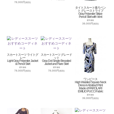
78,000円
(税別)
タイトスカート後ろベン
ト グレーストライプ
Gray Polyester Stripe
Pencil Skirt with Vent
通常価格
39,000円
(税別)
スカートスーツ ライトグ
スカートスーツ グレード
レー
ット
Light Gray Polyester Jacket
Gray Dot Single Breasted
& Pencil Skirt
Jacket and Flare Skirt
通常価格
通常価格
78,000円
78,000円
(税別)
(税別)
ワンピース
High Waisted Square Neck
Dress in Abstract Print
Made of PAROLARI
EMILIO PUCCI Fabric
通常価格
39,000円
(税別)