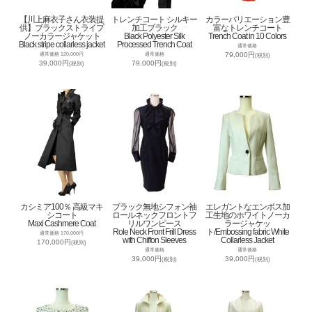
【川上麻衣子さん衣装提
トレンチコート シルキー
カラーバリエーション豊
供】ブラックストライプ
加工ブラック
富なトレンチコート
ノーカラージャケット
Black Polyester Silk
Trench Coat in 10 Colors
Black stripe collarless jacket
Processed Trench Coat
通常価格
79,000円
通常価格 120,000円
通常価格
(税別)
39,000円
79,000円
(税別)
(税別)
カシミア100％ 高級マキ
ブラック無地シフォン袖
エレガントなエンボス加
シコート
ロールネックフロントフ
工生地のホワイトノーカ
Maxi Cashmere Coat
リルワンピース
ラージャケッ
Role Neck Front Frill Dress
ト/Embossing fabric White
通常価格 170,000円
with Chiffon Sleeves
Collarless Jacket
170,000円
(税別)
通常価格
通常価格
39,000円
39,000円
(税別)
(税別)