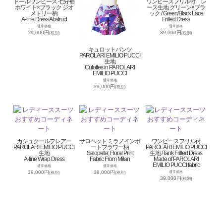
ドールワンピース 七分袖
ワンピースフリル付 レ
ホワイト×ブラック ジオ
ース生地 グリーン×ブラ
メトリー柄
ック / Green/Black Lace
A-line Dress Abstruct
Frilled Dress
通常価格
通常価格
39,000円
39,000円
(税別)
(税別)
キュロットパンツ
PAROLARI EMILIO PUCCI
生地
Culottes in PAROLARI
EMILIO PUCCI
通常価格
39,000円
(税別)
カシュクールフレアー
サロペット ミラノインポ
ワンピースフリル付
PAROLARI EMILIO PUCCI
ートフラワー柄
PAROLARI EMILIO PUCCI
生地
Salopette, Floral Print
生地 /Tank Frilled Dress
A-line Wrap Dress
Fabric From Milan
Made of PAROLARI
EMILIO PUCCI fabric
通常価格
通常価格
39,000円
39,000円
通常価格
(税別)
(税別)
39,000円
(税別)