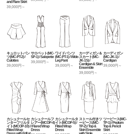
and Flare Skirt
39,000円～
キュロットパン
サロペット(MC-
ワイドパンツ
カーディガン＆
カーディガン
ツ(MC-PT-2) /
SP-1) / Salopette
(MC-PT-1) / Wide-
スカート(MC-
(MC-JK-1) /
Culottes
Leg Pant
JK-1S) /
Cardigan
39,000円～
Cardigan & Skirt
39,000円～
39,000円～
39,000円～
Ensemble
39,000円～
カシュクールセ
カシュクールフ
カシュクールタ
ストール付きツ
ツーピース(MC-
ンターフリルタ
レアー(MCOP-4)
イト(MCOP-5) /
ーピース(MC-
TP-1) / Peplum
イト(MCOP-10) /
/ Flared Wrap
Fitted Wrap
TP-2) / Top &
Top & Pencil
Fitted Wrap
Dress
Dress
Skirt Ensemble
Skirt
Dress with Frill at
with Stole