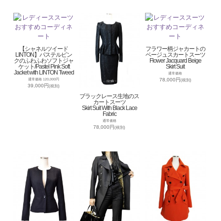
【シャネルツイード
フラワー柄ジャカートの
LINTON】パステルピン
ベージュスカートスーツ
クのふわふわソフトジャ
Flower Jacquard Beige
ケット/Pastel Pink Soft
Skirt Suit
Jacket with LINTON Tweed
通常価格
78,000円
通常価格 120,000円
(税別)
39,000円
(税別)
ブラックレース生地のス
カートスーツ
Skirt Suit With Black Lace
Fabric
通常価格
78,000円
(税別)