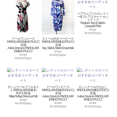
ぺプラムフリルカットソ
ー&フレアスカート セッ
トアップ
Peplum Top & Skirt in
Leopard Print
通常価格
39,000円
(税別)
ドールワンピース
ストール付きツーピース
PAROLARI EMILIO PUCCI
PAROLARI EMILIO PUCCI
生地
生地
A-line Dress in PAROLARI
Top, Skirt & Stole Ensemble
EMILIO PUCCI
通常価格
39,000円
通常価格
(税別)
39,000円
(税別)
カシュクールフリルタイ
ドールワンピース
カシュクールひもなし
ト PAROLARI EMILIO
PAROLARI EMILIO PUCCI
PAROLARI EMILIO PUCCI
PUCCI生地
生地
生地
Fitted Wrap Dress w/ Frill
A-line Dress in PAROLARI
A-line Dress in PAROLARI
EMILIO PUCCI
EMILIO PUCCI
通常価格
39,000円
通常価格
通常価格
(税別)
39,000円
39,000円
(税別)
(税別)