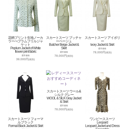
花柄プリント生地ノーカ
スカートスーツ ブッチャ
スカートスーツ アイボリ
ラーぺプラムフリルジャ
ーベージュ
ー
ケット
Butcher Beige Jacket &
Ivory Jacket & Skirt
Peplum Jacket of White
Skirt
通常価格
flower print fabric
78,000円
通常価格
(税別)
78,000円
通常価格
(税別)
39,000円
(税別)
スカートスーツ ウール&
シルク グレー
WOOL & SILK Gray Jacket
& Skirt
通常価格
78,000円
(税別)
スカートスーツ フォーマ
ワンピーススーツ
ルブラック
Leopard
Formal Black Jacket & Skirt
Leopard Jacket and Dress