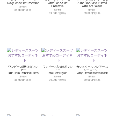
スカートツーピース
スカートツーピース
ブラックベロア レース袖
Navy Top & Skirt Ensemble
White Top & Skirt
A-line Black Velour Dress
Ensemble
with Lace Sleeve
通常価格
39,000円
通常価格
通常価格
(税別)
39,000円
39,000円
(税別)
(税別)
ワンピース8枚はぎフレ
ワンピース8枚はぎフレ
カシュクールフレアー ス
アー
アー
ムースニット
Blue Floral Paneled Dress
Pink Floral Nylon
Wrap Dress Smooth Black
通常価格
通常価格
通常価格
39,000円
39,000円
39,000円
(税別)
(税別)
(税別)