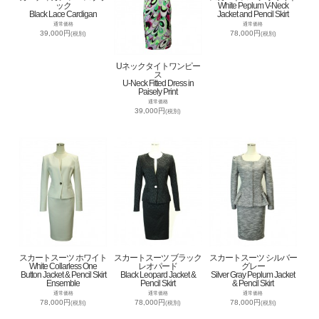
ック
White Peplum V-Neck
Black Lace Cardigan
Jacket and Pencil Skirt
通常価格
通常価格
39,000円
78,000円
(税別)
(税別)
Uネックタイトワンピー
ス
U-Neck Fitted Dress in
Paisely Print
通常価格
39,000円
(税別)
スカートスーツ ホワイト
スカートスーツ ブラック
スカートスーツ シルバー
White Collarless One
レオパード
グレー
Button Jacket & Pencil Skirt
Black Leopard Jacket &
Silver Gray Peplum Jacket
Ensemble
Pencil Skirt
& Pencil Skirt
通常価格
通常価格
通常価格
78,000円
78,000円
78,000円
(税別)
(税別)
(税別)