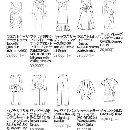
ネックドレープ
ウエストギャザ
ブラック無地シ
キャップスリー
ウエストねじり
ワンピース(MC-
ーカットソー /
フォン袖 ロール
ブフリルワンピ
ワンピース
OP-13) / Draped
Top with
ネックフロント
ース(MC-OP-
（mcop-
Dress
gathered
フリルワンピー
16)/Cap sleeve
14）/Dress with
39,000円～
side（mc-bl-1）
ス(MCOP-15)
frill Dress
twisted waist
Role neck front
39,000円～
39,000円～
39,000円～
frill dress with
chiffon sleeves
39,000円～
ぺプラムフリル
ワンピース8枚
セミワイドパン
ショールカラー
チュニック(MC-
カットソー&フ
はぎフレアー
ツ(MC-OT-PT-3) /
カーディガン
OT-CC-2) / Tunic
レアスカート セ
(MC-OP-12) / 8
Straigh Leg
(MC-OT-JK-2) /
39,000円～
ットアップ(MC-
panels Flare
Trouser
Cardigan with
BL-2 & MC-SK-
Dress
Shawl Collar
39,000円～
1) / Peplum Top
39,000円～
39,000円～