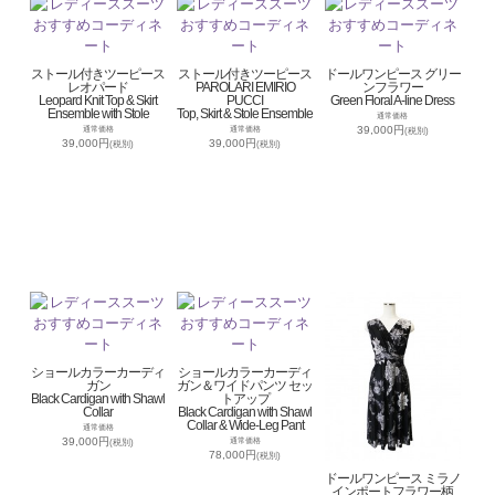
ストール付きツーピース
ストール付きツーピース
ドールワンピース グリー
レオパード
PAROLARI EMIRIO
ンフラワー
Leopard Knit Top & Skirt
PUCCI
Green Floral A-line Dress
Ensemble with Stole
Top, Skirt & Stole Ensemble
通常価格
39,000円
通常価格
通常価格
(税別)
39,000円
39,000円
(税別)
(税別)
ショールカラーカーディ
ショールカラーカーディ
ガン
ガン＆ワイドパンツ セッ
Black Cardigan with Shawl
トアップ
Collar
Black Cardigan with Shawl
Collar & Wide-Leg Pant
通常価格
39,000円
通常価格
(税別)
78,000円
(税別)
ドールワンピース ミラノ
インポートフラワー柄