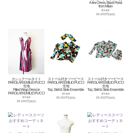
A-line Dress, Black Floral
from Milan
通常価格
39,000円
(税別)
カシュクールタイト
ストール付きツーピース
ストール付きツーピース
PAROLARI EMILIO PUCCI
PAROLARI EMILIO PUCCI
PAROLARI EMILIO PUCCI
生地
生地
生地
Fitted Wrap Dress in
Top, Skirt & Stole Ensemble
Top, Skirt & Stole Ensemble
PAROLARI EMILIO PUCCI
通常価格
通常価格
39,000円
39,000円
通常価格
(税別)
(税別)
39,000円
(税別)