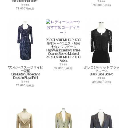
in Geometric Pattern
通常価格
78,000円
通常価格
(税別)
78,000円
(税別)
PAROLARI EMILIO PUCCI
生地×ハイウエスト切替
七分丈ワンピース
High Waist Dress w/ Three
Quarter Sleeve Made of
PAROLARI EMILIO PUCCI
Fabric
通常価格
ワンピーススーツ ネイビ
ボレロジャケット ブラッ
39,000円
(税別)
ー花柄
クレース
One Button Jacket and
Black Lace Bolero
Dress in Floral Print
通常価格
39,000円
通常価格
(税別)
78,000円
(税別)