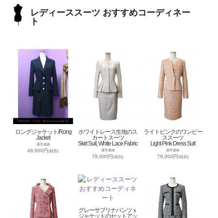
レディーススーツ おすすめコーディネー
ト
ロングジャケット/Rong
ホワイトレース生地のス
ライトピンクのワンピー
Jacket
カートスーツ
ススーツ
Skirt Suit, White Lace Fabric
Light Pink Dress Suit
通常価格
49,000円
通常価格
通常価格
(税別)
78,000円
78,000円
(税別)
(税別)
グレーサブリナパンツｘ
ジャケットのセットアッ