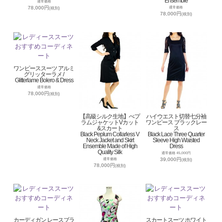
Ensemble
通常価格
78,000円
通常価格
(税別)
78,000円
(税別)
ワンピーススーツ アルミ
グリッターラメ /
Glitterlame Bolero & Dress
通常価格
78,000円
(税別)
【高級シルク生地】ぺプ
ハイウエスト切替七分袖
ラムジャケットVカット
ワンピース ブラックレー
&スカート
ス
Black Peplum Collarless V
Black Lace Three Quarter
Neck Jacket and Skirt
Sleeve High Waisted
Ensemble Made of High
Dress
Quality Silk
通常価格 45,000円
39,000円
通常価格
(税別)
78,000円
(税別)
カーディガン レースブラ
スカートスーツ ホワイト