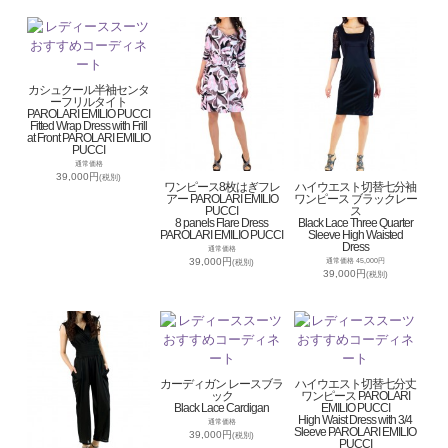
カシュクール半袖センタ
ーフリルタイト
PAROLARI EMILIO PUCCI
Fitted Wrap Dress with Frill
at Front PAROLARI EMILIO
PUCCI
通常価格
39,000円
(税別)
ワンピース8枚はぎフレ
ハイウエスト切替七分袖
アー PAROLARI EMILIO
ワンピース ブラックレー
PUCCI
ス
8 panels Flare Dress
Black Lace Three Quarter
PAROLARI EMILIO PUCCI
Sleeve High Waisted
Dress
通常価格
39,000円
通常価格 45,000円
(税別)
39,000円
(税別)
カーディガン レースブラ
ハイウエスト切替七分丈
ック
ワンピース PAROLARI
Black Lace Cardigan
EMILIO PUCCI
High Waist Dress with 3/4
通常価格
Sleeve PAROLARI EMILIO
39,000円
(税別)
PUCCI