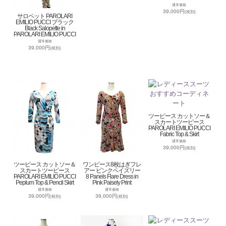
通常価格
39,000円
(税別)
サロペット PAROLARI
EMILIO PUCCI ブラック
Black Salopette in
PAROLARI EMILIO PUCCI
通常価格
39,000円
(税別)
ツーピース カットソー＆
スカートツーピース
PAROLARI EMILIO PUCCI
Fabric Top & Skirt
通常価格
39,000円
(税別)
ツーピース カットソー＆
ワンピース8枚はぎフレ
スカートツーピース
アー ピンクペイズリー
PAROLARI EMILIO PUCCI
8 Panels Flare Dress in
Peplum Top & Pencil Skirt
Pink Paisely Print
通常価格
通常価格
39,000円
39,000円
(税別)
(税別)