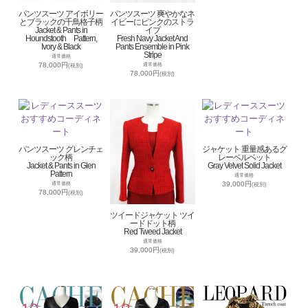
パンツスーツ アイボリー
パンツスーツ 爽やかなネ
とブラックの千鳥格子柄
イビーにピンクのストラ
Jacket & Pants in
イプ
Houndstooth Pattern,
Fresh Navy Jacket And
Ivory & Black
Pants Ensemble in Pink
Stripe
通常価格
78,000円
通常価格
(税別)
78,000円
(税別)
パンツスーツ グレンチェ
ジャケット 重量感あるグ
ック柄
レーベルベット
Jacket & Pants in Glen
Gray Velvet Solid Jacket
Pattern
通常価格
39,000円
通常価格
(税別)
78,000円
(税別)
ツイードジャケット ツイ
ードドット柄
Red Tweed Jacket
通常価格
39,000円
(税別)