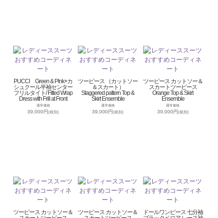
PUCCI Green & PInk×カ
ツーピース （カットソー
ツーピース カットソー＆
シュクール半袖センター
＆スカート）
スカートツーピース
フリルタイト/ Fitted Wrap
Staggered pattern Top &
Orange Top & Skirt
Dress with Frill at Front
Skirt Ensemble
Ensemble
通常価格
通常価格
通常価格
39,000円
39,000円
39,000円
(税別)
(税別)
(税別)
ツーピース カットソー＆
ツーピース カットソー＆
ドールワンピース 七分袖