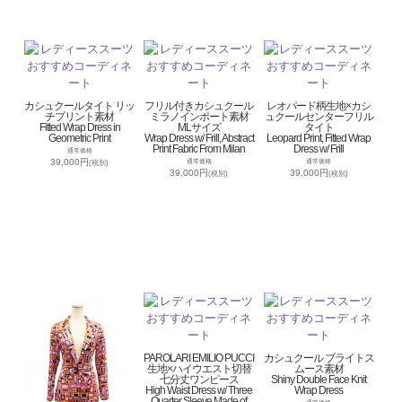
カシュクールタイト リッ
フリル付きカシュクール
レオパード柄生地×カシ
チプリント素材
ミラノインポート素材
ュクールセンターフリル
Fitted Wrap Dress in
MLサイズ
タイト
Geometric Print
Wrap Dress w/ Frill, Abstract
Leopard Print, Fitted Wrap
Print Fabric From Milan
Dress w/ Frill
通常価格
39,000円
通常価格
通常価格
(税別)
39,000円
39,000円
(税別)
(税別)
PAROLARI EMILIO PUCCI
カシュクール ブライトス
生地×ハイウエスト切替
ムース素材
七分丈ワンピース
Shiny Double Face Knit
High Waist Dress w/ Three
Wrap Dress
Quarter Sleeve Made of