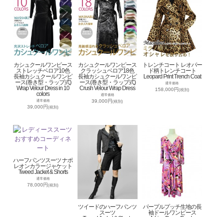
カシュクールワンピース
カシュクールワンピース
トレンチコート レオパー
ストレッチベロア10色
クラッシュベロア18色
ド柄トレンチコート
長袖カシュクールワンピ
長袖カシュクールワンピ
Leopard Print Trench Coat
ース(巻き型・ラップ式)
ース(巻き型・ラップ式)
通常価格
Wrap Velour Dress in 10
Crush Velour Wrap Dress
158,000円
(税別)
colors
通常価格
39,000円
通常価格
(税別)
39,000円
(税別)
ハーフパンツスーツ ナポ
レオンカラージャケット
Tweed Jacket & Shorts
通常価格
78,000円
(税別)
ツイードのハーフパンツ
パープルプッチ生地の長
スーツ
袖ドールワンピース