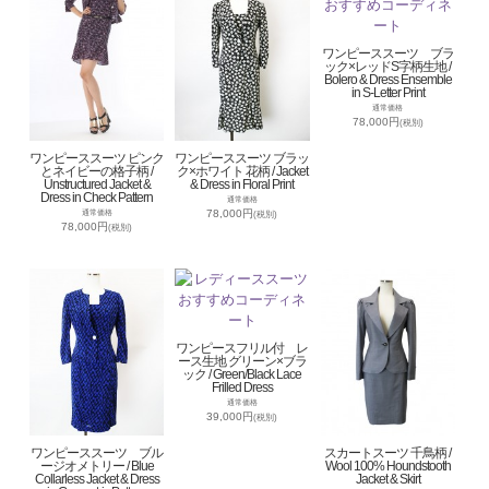
ワンピーススーツ ブラ
ック×レッドS字柄生地 /
Bolero & Dress Ensemble
in S-Letter Print
通常価格
78,000円
(税別)
ワンピーススーツ ピンク
ワンピーススーツ ブラッ
とネイビーの格子柄 /
ク×ホワイト 花柄 / Jacket
Unstructured Jacket &
& Dress in Floral Print
Dress in Check Pattern
通常価格
78,000円
通常価格
(税別)
78,000円
(税別)
ワンピースフリル付 レ
ース生地 グリーン×ブラ
ック / Green/Black Lace
Frilled Dress
通常価格
39,000円
(税別)
ワンピーススーツ ブル
スカートスーツ 千鳥柄 /
ージオメトリー / Blue
Wool 100% Houndstooth
Collarless Jacket & Dress
Jacket & Skirt