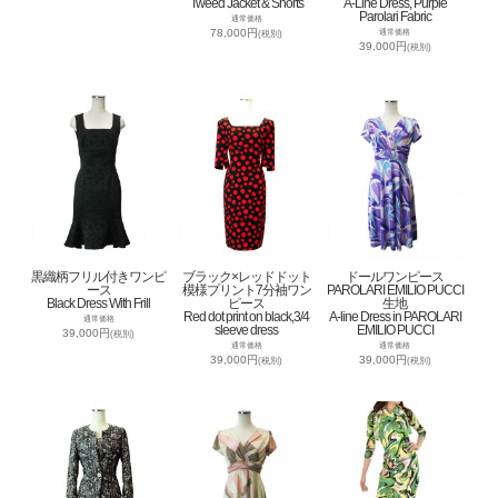
Tweed Jacket & Shorts
A-Line Dress, Purple
Parolari Fabric
通常価格
78,000円
通常価格
(税別)
39,000円
(税別)
黒織柄フリル付きワンピ
ブラック×レッドドット
ドールワンピース
ース
模様プリント7分袖ワン
PAROLARI EMILIO PUCCI
Black Dress With Frill
ピース
生地
Red dot print on black,3/4
A-line Dress in PAROLARI
通常価格
sleeve dress
EMILIO PUCCI
39,000円
(税別)
通常価格
通常価格
39,000円
39,000円
(税別)
(税別)