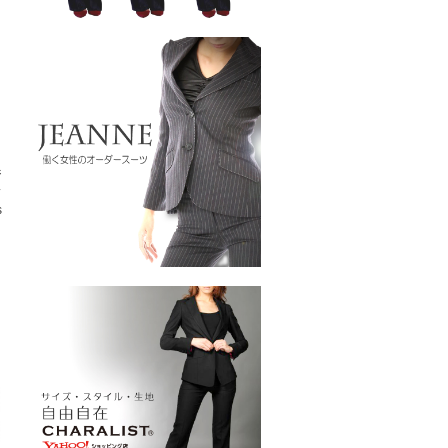
ジ
ス
s