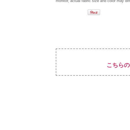
monitor, actual fabric size and color may diff
こちらの