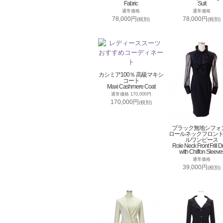
Fabric
Suit
通常価格
通常価格
78,000円
78,000円
(税別)
(税別)
カシミア100％ 高級マキシ
コート
Maxi Cashmere Coat
通常価格 170,000円
170,000円
(税別)
ブラック無地シフォ
ロールネックフロン
ルワンピース
Role Neck Front Frill D
with Chiffon Sleeve
通常価格
39,000円
(税別)