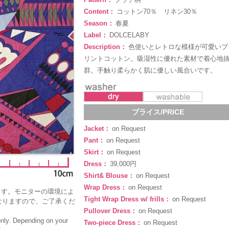
Content：
コットン70％ リネン30％
Season：
春夏
Label：
DOLCELABY
Description：
色使いとレトロな模様が可愛いプ
リントコットン。吸湿性に優れた素材で着心地
群。手触り柔らかく肌に優しい風合いです。
プライス/PRICE
Jacket：
on Request
Pant：
on Request
Skirt：
on Request
Dress：
39,000円
Shirt& Blouse：
on Request
Wrap Dress：
on Request
ます。モニターの環境によ
Tight Wrap Dress w/ frills：
on Request
なりますので、ご了承くだ
Pullover Dress：
on Request
only. Depending on your
Two-piece Dress：
on Request