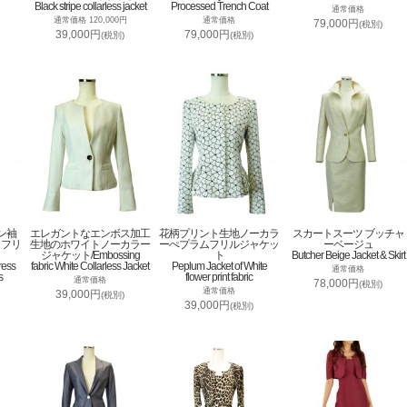
Black stripe collarless jacket
Processed Trench Coat
通常価格
通常価格 120,000円
通常価格
79,000円
(税別)
39,000円
79,000円
(税別)
(税別)
ン袖
エレガントなエンボス加工
花柄プリント生地ノーカラ
スカートスーツ ブッチャ
トフリ
生地のホワイトノーカラー
ーぺプラムフリルジャケッ
ーベージュ
ジャケット/Embossing
ト
Butcher Beige Jacket & Skirt
ress
fabric White Collarless Jacket
Peplum Jacket of White
通常価格
s
flower print fabric
通常価格
78,000円
(税別)
通常価格
39,000円
(税別)
39,000円
(税別)