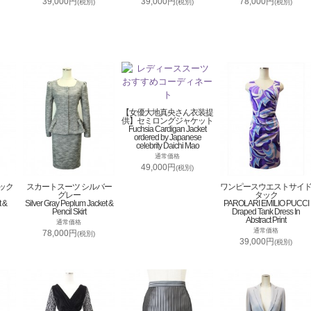
39,000円
39,000円
78,000円
(税別)
(税別)
(税別)
【女優大地真央さん衣装提
供】セミロングジャケット
Fuchsia Cardigan Jacket
ordered by Japanese
celebrity Daichi Mao
通常価格
49,000円
(税別)
ック
スカートスーツ シルバー
ワンピースウエストサイ
グレー
タック
t &
Silver Gray Peplum Jacket &
PAROLARI EMILIO PUCCI
Pencil Skirt
Draped Tank Dress In
Abstract Print
通常価格
通常価格
78,000円
(税別)
39,000円
(税別)