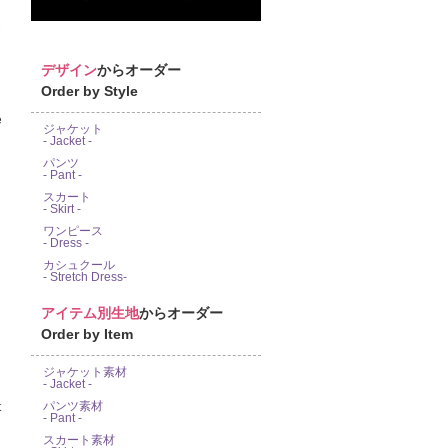
デザイン
からオーダー
Order by Style
e
ジャケット
- Jacket -
パンツ
- Pant -
スカート
- Skirt -
ワンピース
- Dress -
カシュクール
- Stretch Dress-
アイテム別生地
からオーダー
Order by Item
ジャケット素材
- Jacket -
パンツ素材
- Pant -
スカート素材