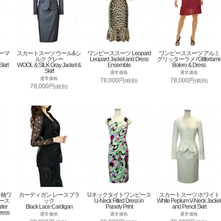
ーマ
スカートスーツ ウール&シ
ワンピーススーツ Leopard
ワンピーススーツ アルミ
ルク グレー
Leopard Jacket and Dress
グリッターラメ / Glitterlam
kirt
WOOL & SILK Gray Jacket &
Ensemble
Bolero & Dress
Skirt
通常価格
通常価格
通常価格
78,000円
78,000円
(税別)
(税別)
78,000円
(税別)
分袖ワ
カーディガン レースブラ
Uネックタイトワンピース
スカートスーツ ホワイト
ース
ック
U-Neck Fitted Dress in
White Peplum V-Neck Jacket
rter
Black Lace Cardigan
Paisely Print
and Pencil Skirt
ress
通常価格
通常価格
通常価格