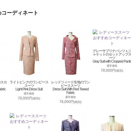
めコーディネート
グレーサブリナパンツｘ
ャケットのセットアップ
ーツ
Gray Suit with Cropped Pant
通常価格
78,000円
(税別)
のスカ
ライトピンクのワンピース
レッドツィード生地のワン
スーツ
ピーススーツ
abric
Light Pink Dress Suit
Dress Suit With Red Tweed
Fabric
通常価格
通常価格
78,000円
(税別)
78,000円
(税別)