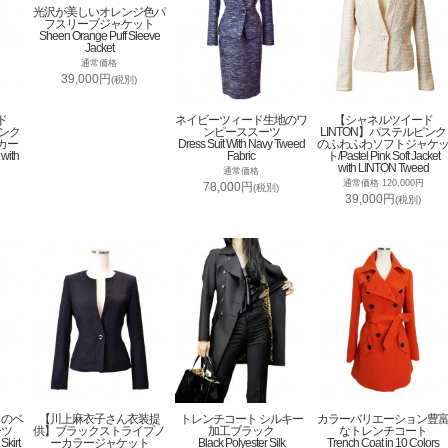
光沢が美しいオレンジ色パ
フスリーブジャケット
Sheen Orange Puff Sleeve
Jacket
通常価格
39,000円
(税別)
ド
ネイビーツィード生地のワ
【シャネルツイード
ピンク
ンピーススーツ
LINTON】パステルピンク
カー
Dress Suit With Navy Tweed
のふわふわソフトジャケ
 with
Fabric
ト/Pastel Pink Soft Jacket
with LINTON Tweed
通常価格
通常価格 120,000円
78,000円
(税別)
39,000円
(税別)
トのベ
【川上麻衣子さん衣装提
トレンチコート シルキー
カラーバリエーション豊
ーツ
供】ブラックストライプノ
加工ブラック
なトレンチコート
Skirt
ーカラージャケット
Black Polyester Silk
Trench Coat in 10 Colors