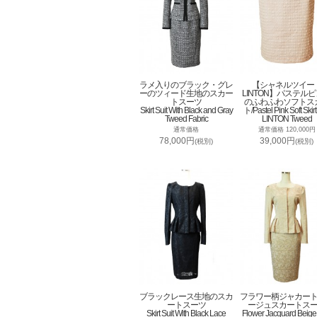
ラメ入りのブラック・グレ
【シャネルツイー
ーのツィード生地のスカー
LINTON】パステル
トスーツ
のふわふわソフトス
Skirt Suit With Black and Gray
ト/Pastel Pink Soft Skirt
Tweed Fabric
LINTON Tweed
通常価格
通常価格 120,000円
78,000円
39,000円
(税別)
(税別)
ブラックレース生地のスカ
フラワー柄ジャカー
ートスーツ
ージュスカートス
Skirt Suit With Black Lace
Flower Jacquard Beige 