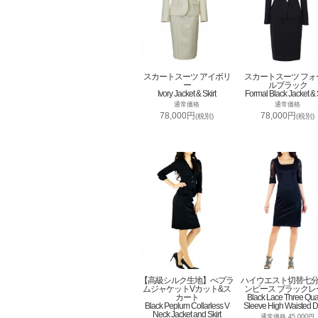
スカートスーツ アイボリ
スカートスーツ フォ
ー
ルブラック
Ivory Jacket & Skirt
Formal Black Jacket & S
通常価格
通常価格
78,000円
78,000円
(税別)
(税別)
【高級シルク生地】ぺプラ
ハイウエスト切替七
ムジャケットVカット&ス
ンピース ブラックレ
カート
Black Lace Three Qua
Black Peplum Collarless V
Sleeve High Waisted D
Neck Jacket and Skirt
通常価格 45,000円