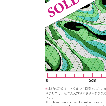
※
上記の定規は、あくまでも目安でござい
りましては、色の見え方や大きさが多少異
さい。
The above image is for illustrative purpose 