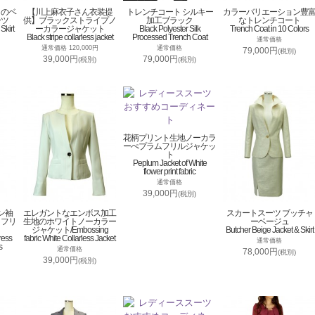
トのベ
【川上麻衣子さん衣装提
トレンチコート シルキー
カラーバリエーション豊
ーツ
供】ブラックストライプノ
加工ブラック
なトレンチコート
Skirt
ーカラージャケット
Black Polyester Silk
Trench Coat in 10 Colors
Black stripe collarless jacket
Processed Trench Coat
通常価格
通常価格 120,000円
通常価格
79,000円
(税別)
39,000円
79,000円
(税別)
(税別)
花柄プリント生地ノーカラ
ーぺプラムフリルジャケッ
ト
Peplum Jacket of White
flower print fabric
通常価格
39,000円
(税別)
ン袖
エレガントなエンボス加工
スカートスーツ ブッチャ
トフリ
生地のホワイトノーカラー
ーベージュ
ジャケット/Embossing
Butcher Beige Jacket & Skirt
ress
fabric White Collarless Jacket
通常価格
s
通常価格
78,000円
(税別)
39,000円
(税別)