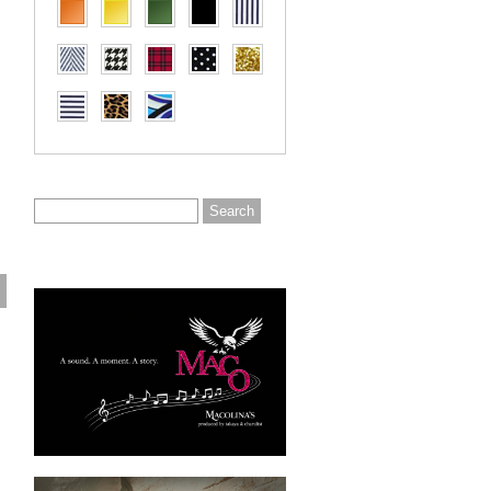
。
ロ
リ