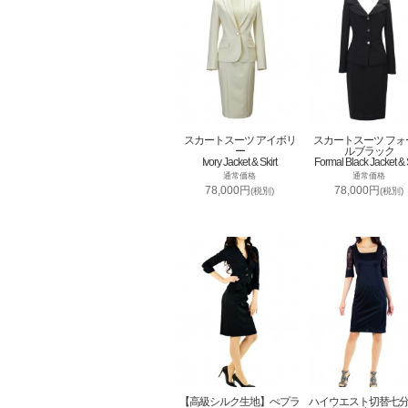
スカートスーツ アイボリ
スカートスーツ フォ
ー
ルブラック
Ivory Jacket & Skirt
Formal Black Jacket & S
通常価格
通常価格
78,000円
78,000円
(税別)
(税別)
【高級シルク生地】ぺプラ
ハイウエスト切替七