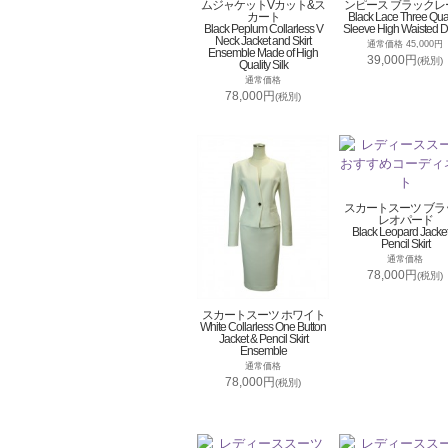
ムジャケットVカット&ス
ンピース ブラックレ
カート
Black Lace Three Qua
Black Peplum Collarless V
Sleeve High Waisted D
Neck Jacket and Skirt
通常価格 45,000円
Ensemble Made of High
39,000円
(税別)
Quality Silk
通常価格
78,000円
(税別)
スカートスーツ ブラ
レオパード
Black Leopard Jacke
Pencil Skirt
通常価格
78,000円
(税別)
スカートスーツ ホワイト
White Collarless One Button
Jacket & Pencil Skirt
Ensemble
通常価格
78,000円
(税別)