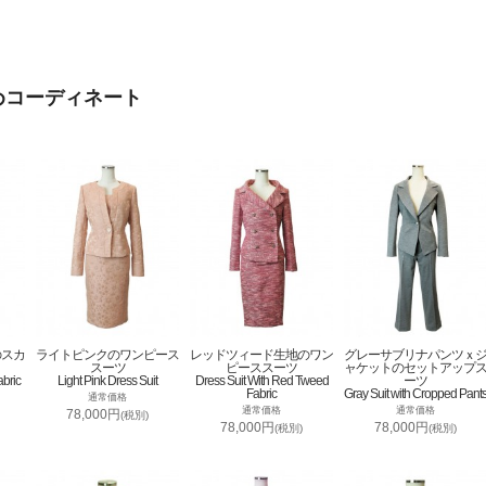
めコーディネート
のスカ
ライトピンクのワンピース
レッドツィード生地のワン
グレーサブリナパンツｘ
スーツ
ピーススーツ
ャケットのセットアップ
abric
Light Pink Dress Suit
Dress Suit With Red Tweed
ーツ
Fabric
Gray Suit with Cropped Pant
通常価格
通常価格
通常価格
78,000円
(税別)
78,000円
78,000円
(税別)
(税別)