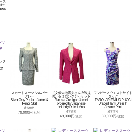
ース
rter
ress
ック
t &
スカートスーツ シルバー
【女優大地真央さん衣装提
ワンピースウエストサイ
グレー
供】セミロングジャケット
タック
Silver Gray Peplum Jacket &
Fuchsia Cardigan Jacket
PAROLARI EMILIO PUCCI
Pencil Skirt
ordered by Japanese
Draped Tank Dress In
celebrity Daichi Mao
Abstract Print
通常価格
通常価格
通常価格
78,000円
(税別)
49,000円
39,000円
(税別)
(税別)