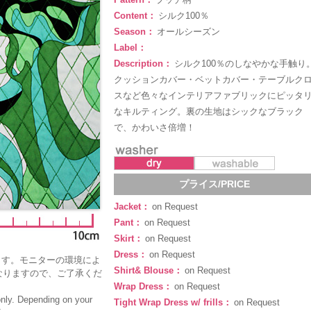
Content：
シルク100％
Season：
オールシーズン
Label：
Description：
シルク100％のしなやかな手触り
クッションカバー・ベットカバー・テーブルク
スなど色々なインテリアファブリックにピッタ
なキルティング。裏の生地はシックなブラック
で、かわいさ倍増！
プライス/PRICE
Jacket：
on Request
Pant：
on Request
Skirt：
on Request
Dress：
on Request
ます。モニターの環境によ
Shirt& Blouse：
on Request
なりますので、ご了承くだ
Wrap Dress：
on Request
only. Depending on your
Tight Wrap Dress w/ frills：
on Request