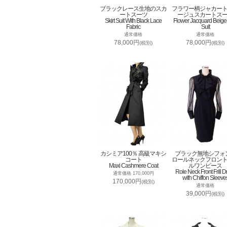
ブラックレース生地のスカ
フラワー柄ジャカー
ートスーツ
ージュスカートス
Skirt Suit With Black Lace
Flower Jacquard Beige 
Fabric
Suit
通常価格
通常価格
78,000円
78,000円
(税別)
(税別)
カシミア100％ 高級マキシ
ブラック無地シフォ
コート
ロールネックフロン
Maxi Cashmere Coat
ルワンピース
Role Neck Front Frill D
通常価格 170,000円
with Chiffon Sleeve
170,000円
(税別)
通常価格
39,000円
(税別)