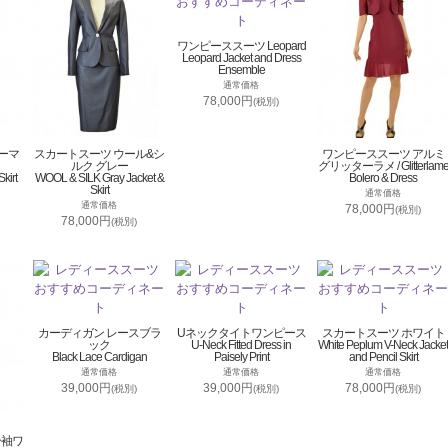
ワンピーススーツ Leopard
Leopard Jacket and Dress
Ensemble
通常価格
78,000円
(税別)
ーマ
スカートスーツ ウール&シ
ワンピーススーツ アルミ
ルク グレー
グリッターラメ / Glitterlam
kirt
WOOL & SILK Gray Jacket &
Bolero & Dress
Skirt
通常価格
通常価格
78,000円
(税別)
78,000円
(税別)
カーディガン レースブラ
Uネックタイトワンピース
スカートスーツ ホワイト
ック
U-Neck Fitted Dress in
White Peplum V-Neck Jacket
Black Lace Cardigan
Paisely Print
and Pencil Skirt
通常価格
通常価格
通常価格
39,000円
39,000円
78,000円
(税別)
(税別)
(税別)
分袖ワ