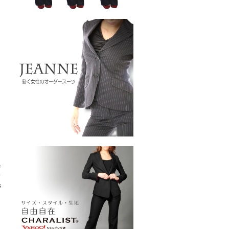
ジ
ス
s