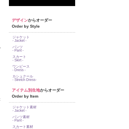
デザイン
からオーダー
Order by Style
ジャケット
- Jacket -
パンツ
e
- Pant -
スカート
- Skirt -
ワンピース
- Dress -
カシュクール
- Stretch Dress-
アイテム別生地
からオーダー
Order by Item
ジャケット素材
- Jacket -
パンツ素材
- Pant -
スカート素材