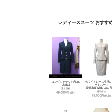
レディーススーツ おすす
ロングジャケット/Rong
ホワイトレース生地
Jacket
ートスーツ
Skirt Suit, White Lace F
通常価格
通常価格
49,000円
(税別)
78,000円
(税別)