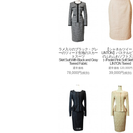
ラメ入りのブラック・グレ
【シャネルツイー
ーのツィード生地のスカー
LINTON】パステル
トスーツ
のふわふわソフトス
Skirt Suit With Black and Gray
ト/Pastel Pink Soft Skirt
Tweed Fabric
LINTON Tweed
通常価格
通常価格 120,000円
78,000円
39,000円
(税別)
(税別)