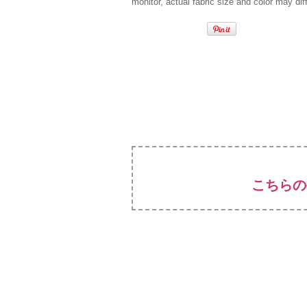
monitor, actual fabric size and color may diff
こちらの