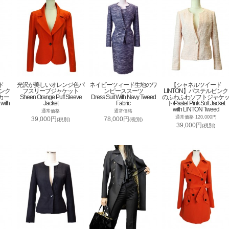
ド
光沢が美しいオレンジ色パ
ネイビーツィード生地のワ
【シャネルツイード
ピンク
フスリーブジャケット
ンピーススーツ
LINTON】パステルピンク
カー
Sheen Orange Puff Sleeve
Dress Suit With Navy Tweed
のふわふわソフトジャケ
 with
Jacket
Fabric
ト/Pastel Pink Soft Jacket
with LINTON Tweed
通常価格
通常価格
通常価格 120,000円
39,000円
78,000円
(税別)
(税別)
39,000円
(税別)