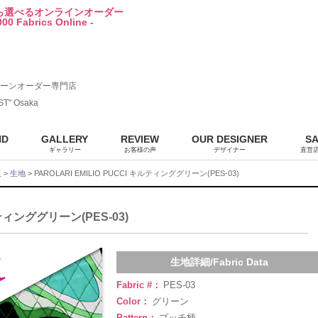
から選べるオンラインオーダー
00 Fabrics Online -
ーンオーダー専門店
ST" Osaka
ND
GALLERY
REVIEW
OUR DESIGNER
S
ギャラリー
お客様の声
デザイナー
直営
販
>
生地
> PAROLARI EMILIO PUCCI キルティンググリーン(PES-03)
ルティンググリーン(PES-03)
生地詳細/Fabric Data
Fabric #：
PES-03
Color：
グリーン
Pattern：
プッチ柄