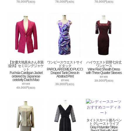
78,000円
78,000円
78,000円
(税別)
(税別)
(税別)
【女優大地真央さん衣装
ワンピースウエストサイ
ハイウエスト切替七分丈
提供】セミロングジャケ
ドタック
ワンピース
ット
PAROLARI EMILIO PUCCI
Wine Red Sheath Dress
Fuchsia Cardigan Jacket
Draped Tank Dress In
with Three Quarter Sleeves
ordered by Japanese
Abstract Print
通常価格
celebrity Daichi Mao
39,000円
通常価格
(税別)
39,000円
通常価格
(税別)
49,000円
(税別)
タイトスカート後ろベン
ト グレーストライプ
Gray Polyester Stripe
Pencil Skirt with Vent