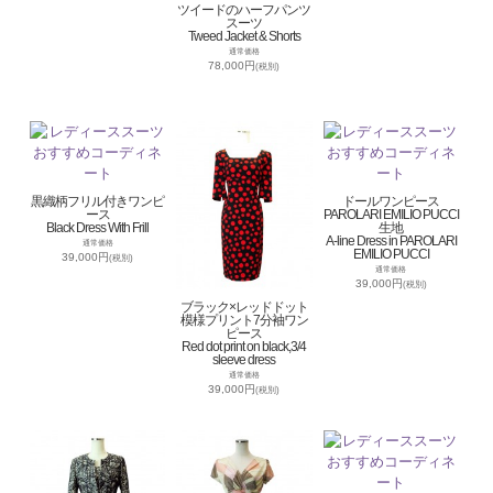
ツイードのハーフパンツ
スーツ
Tweed Jacket & Shorts
通常価格
78,000円
(税別)
黒織柄フリル付きワンピ
ドールワンピース
ース
PAROLARI EMILIO PUCCI
Black Dress With Frill
生地
A-line Dress in PAROLARI
通常価格
EMILIO PUCCI
39,000円
(税別)
通常価格
39,000円
(税別)
ブラック×レッドドット
模様プリント7分袖ワン
ピース
Red dot print on black,3/4
sleeve dress
通常価格
39,000円
(税別)