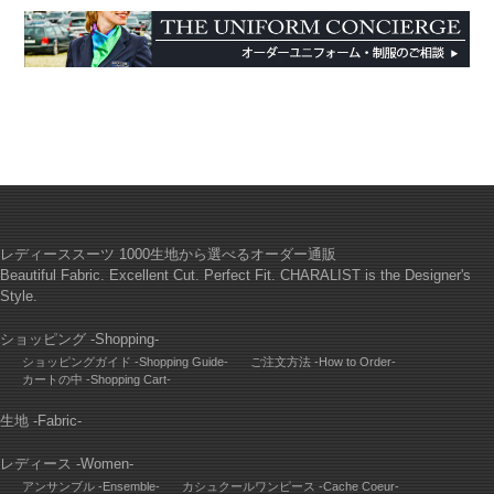
レディーススーツ 1000生地から選べるオーダー通販
Beautiful Fabric. Excellent Cut. Perfect Fit. CHARALIST is the Designer's
Style.
ショッピング -Shopping-
ショッピングガイド -Shopping Guide-
ご注文方法 -How to Order-
カートの中 -Shopping Cart-
生地 -Fabric-
レディース -Women-
アンサンブル -Ensemble-
カシュクールワンピース -Cache Coeur-