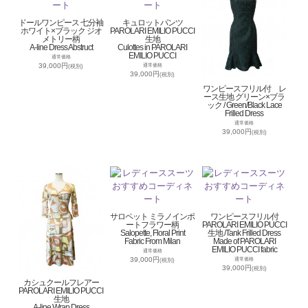
ドールワンピース 七分袖
キュロットパンツ
ホワイト×ブラック ジオ
PAROLARI EMILIO PUCCI
メトリー柄
生地
A-line Dress Abstruct
Culottes in PAROLARI
EMILIO PUCCI
通常価格
39,000円
通常価格
(税別)
39,000円
(税別)
ワンピースフリル付 レ
ース生地 グリーン×ブラ
ック / Green/Black Lace
Frilled Dress
通常価格
39,000円
(税別)
サロペット ミラノインポ
ワンピースフリル付
ートフラワー柄
PAROLARI EMILIO PUCCI
Salopette, Floral Print
生地 /Tank Frilled Dress
Fabric From Milan
Made of PAROLARI
EMILIO PUCCI fabric
通常価格
39,000円
通常価格
(税別)
39,000円
(税別)
カシュクールフレアー
PAROLARI EMILIO PUCCI
生地
A-line Wrap Dress