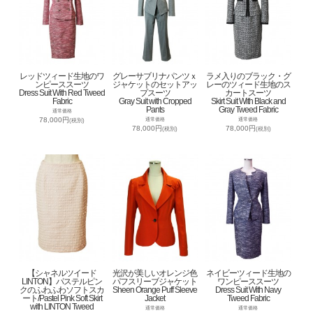
レッドツィード生地のワ
グレーサブリナパンツｘ
ラメ入りのブラック・グ
ンピーススーツ
ジャケットのセットアッ
レーのツィード生地のス
Dress Suit With Red Tweed
プスーツ
カートスーツ
Fabric
Gray Suit with Cropped
Skirt Suit With Black and
Pants
Gray Tweed Fabric
通常価格
78,000円
通常価格
通常価格
(税別)
78,000円
78,000円
(税別)
(税別)
【シャネルツイード
光沢が美しいオレンジ色
ネイビーツィード生地の
LINTON】パステルピン
パフスリーブジャケット
ワンピーススーツ
クのふわふわソフトスカ
Sheen Orange Puff Sleeve
Dress Suit With Navy
ート/Pastel Pink Soft Skirt
Jacket
Tweed Fabric
with LINTON Tweed
通常価格
通常価格