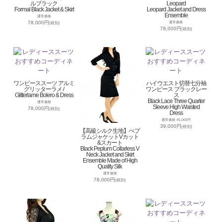
ルブラック
Leopard
Formal Black Jacket & Skirt
Leopard Jacket and Dress
Ensemble
通常価格
78,000円
通常価格
(税別)
78,000円
(税別)
ワンピーススーツ アルミ
ハイウエスト切替七分袖
グリッターラメ /
ワンピース ブラックレー
Glitterlame Bolero & Dress
ス
Black Lace Three Quarter
通常価格
Sleeve High Waisted
78,000円
(税別)
Dress
通常価格 45,000円
39,000円
(税別)
【高級シルク生地】ぺプ
ラムジャケットVカット
&スカート
Black Peplum Collarless V
Neck Jacket and Skirt
Ensemble Made of High
Quality Silk
通常価格
78,000円
(税別)