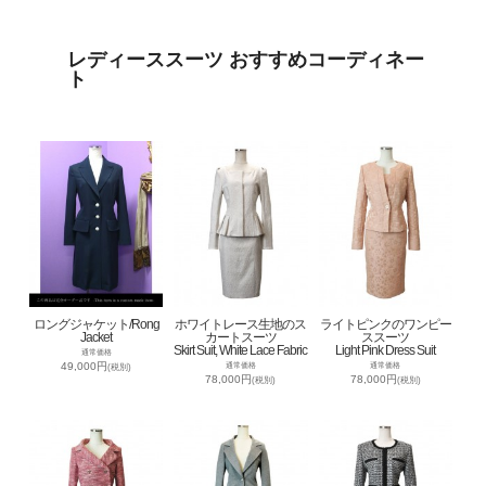
レディーススーツ おすすめコーディネー
ト
ロングジャケット/Rong
ホワイトレース生地のス
ライトピンクのワンピー
Jacket
カートスーツ
ススーツ
Skirt Suit, White Lace Fabric
Light Pink Dress Suit
通常価格
49,000円
通常価格
通常価格
(税別)
78,000円
78,000円
(税別)
(税別)