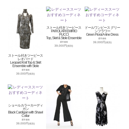
ストール付きツーピース
ドールワンピース グリー
PAROLARI EMIRIO
ンフラワー
PUCCI
Green Floral A-line Dress
Top, Skirt & Stole Ensemble
通常価格
39,000円
通常価格
(税別)
39,000円
(税別)
ストール付きツーピース
レオパード
Leopard Knit Top & Skirt
Ensemble with Stole
通常価格
39,000円
(税別)
ショールカラーカーディ
ガン
Black Cardigan with Shawl
Collar
通常価格
39,000円
(税別)