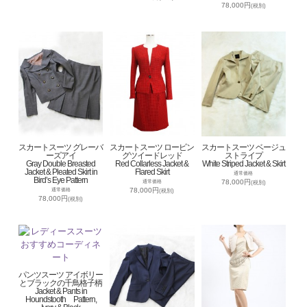
78,000円
(税別)
スカートスーツ グレーバ
スカートスーツ ロービン
スカートスーツ ベージュ
ーズアイ
グツイードレッド
ストライプ
Gray Double Breasted
Red Collarless Jacket &
White Striped Jacket & Skirt
Jacket & Pleated Skirt in
Flared Skirt
通常価格
Bird’s Eye Pattern
78,000円
通常価格
(税別)
78,000円
通常価格
(税別)
78,000円
(税別)
パンツスーツ アイボリー
とブラックの千鳥格子柄
Jacket & Pants in
Houndstooth Pattern,