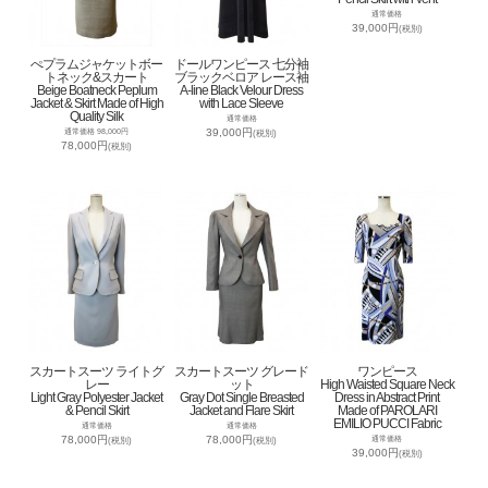
通常価格
39,000円
(税別)
ぺプラムジャケットボー
ドールワンピース 七分袖
トネック&スカート
ブラックベロア レース袖
Beige Boatneck Peplum
A-line Black Velour Dress
Jacket & Skirt Made of High
with Lace Sleeve
Quality Silk
通常価格
39,000円
通常価格 98,000円
(税別)
78,000円
(税別)
スカートスーツ ライトグ
スカートスーツ グレード
ワンピース
レー
ット
High Waisted Square Neck
Light Gray Polyester Jacket
Gray Dot Single Breasted
Dress in Abstract Print
& Pencil Skirt
Jacket and Flare Skirt
Made of PAROLARI
EMILIO PUCCI Fabric
通常価格
通常価格
78,000円
78,000円
通常価格
(税別)
(税別)
39,000円
(税別)