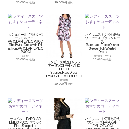
39,000円
39,000円
(税別)
(税別)
カシュクール半袖センタ
ハイウエスト切替七分袖
ーフリルタイト
ワンピース ブラックレー
PAROLARI EMILIO PUCCI
ス
Fitted Wrap Dress with Frill
Black Lace Three Quarter
at Front PAROLARI EMILIO
Sleeve High Waisted
PUCCI
Dress
通常価格
通常価格 45,000円
39,000円
39,000円
(税別)
(税別)
ワンピース8枚はぎフレ
アー PAROLARI EMILIO
PUCCI
8 panels Flare Dress
PAROLARI EMILIO PUCCI
通常価格
39,000円
(税別)
サロペット PAROLARI
ハイウエスト切替七分丈
EMILIO PUCCI ブラック
ワンピース PAROLARI
Black Salopette in
EMILIO PUCCI