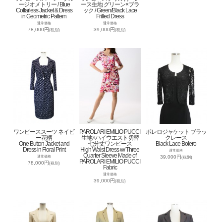
ージオメトリー / Blue
ース生地 グリーン×ブラ
Collarless Jacket & Dress
ック / Green/Black Lace
in Geometric Pattern
Frilled Dress
通常価格
通常価格
78,000円
39,000円
(税別)
(税別)
ワンピーススーツ ネイビ
PAROLARI EMILIO PUCCI
ボレロジャケット ブラッ
ー花柄
生地×ハイウエスト切替
クレース
One Button Jacket and
七分丈ワンピース
Black Lace Bolero
Dress in Floral Print
High Waist Dress w/ Three
通常価格
Quarter Sleeve Made of
39,000円
通常価格
(税別)
PAROLARI EMILIO PUCCI
78,000円
(税別)
Fabric
通常価格
39,000円
(税別)