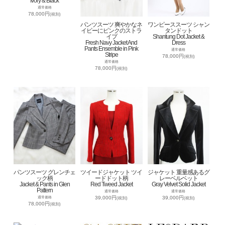
Ivory & Black
通常価格
78,000円
(税別)
パンツスーツ 爽やかなネ
ワンピーススーツ シャン
イビーにピンクのストラ
タンドット
イプ
Shantung Dot Jacket &
Fresh Navy Jacket And
Dress
Pants Ensemble in Pink
通常価格
Stripe
78,000円
(税別)
通常価格
78,000円
(税別)
パンツスーツ グレンチェ
ツイードジャケット ツイ
ジャケット 重量感あるグ
ック柄
ードドット柄
レーベルベット
Jacket & Pants in Glen
Red Tweed Jacket
Gray Velvet Solid Jacket
Pattern
通常価格
通常価格
39,000円
39,000円
通常価格
(税別)
(税別)
78,000円
(税別)