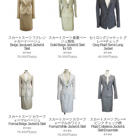
スカートスーツ フクレジ
スカートスーツ 春夏ベー
セミロングジャケット グ
ャカードベージュ
ジュ無地
レー×チェック
Beige Jacquard Jacket &
Solid Beige Jacket & Skirt
Gray Plaid Semi-Long
Skirt
for S/S
Jacket
通常価格
通常価格
通常価格
78,000円
78,000円
49,000円
(税別)
(税別)
(税別)
スカートスーツ カラーフ
スカートスーツ カラーフ
スカートスーツ グレー×
ォーマルベージュ
ォーマルホワイト
ピンク チェック柄
Formal Beige Jacket & Skirt
Formal White Jacket & Skirt
Plaid Collarless Jacket &
通常価格
Skirt Ensemble
通常価格
78,000円
(税別)
78,000円
通常価格
(税別)