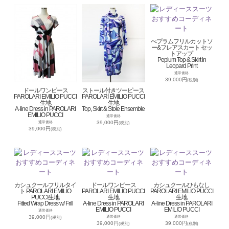
ぺプラムフリルカットソ
ー&フレアスカート セッ
トアップ
Peplum Top & Skirt in
Leopard Print
通常価格
39,000円
(税別)
ドールワンピース
ストール付きツーピース
PAROLARI EMILIO PUCCI
PAROLARI EMILIO PUCCI
生地
生地
A-line Dress in PAROLARI
Top, Skirt & Stole Ensemble
EMILIO PUCCI
通常価格
39,000円
通常価格
(税別)
39,000円
(税別)
カシュクールフリルタイ
ドールワンピース
カシュクールひもなし
ト PAROLARI EMILIO
PAROLARI EMILIO PUCCI
PAROLARI EMILIO PUCCI
PUCCI生地
生地
生地
Fitted Wrap Dress w/ Frill
A-line Dress in PAROLARI
A-line Dress in PAROLARI
EMILIO PUCCI
EMILIO PUCCI
通常価格
39,000円
通常価格
通常価格
(税別)
39,000円
39,000円
(税別)
(税別)