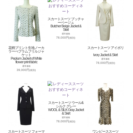
スカートスーツ ブッチャ
ーベージュ
Butcher Beige Jacket &
Skirt
通常価格
78,000円
(税別)
花柄プリント生地ノーカ
スカートスーツ アイボリ
ラーぺプラムフリルジャ
ー
ケット
Ivory Jacket & Skirt
Peplum Jacket of White
通常価格
flower print fabric
78,000円
(税別)
通常価格
39,000円
(税別)
スカートスーツ ウール&
シルク グレー
WOOL & SILK Gray Jacket
& Skirt
通常価格
78,000円
(税別)
スカートスーツ フォーマ
ワンピーススーツ