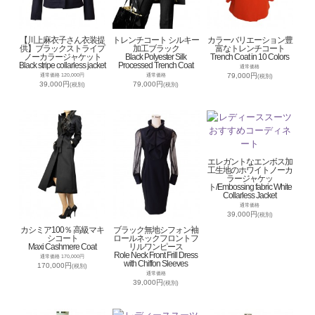
【川上麻衣子さん衣装提
トレンチコート シルキー
カラーバリエーション豊
供】ブラックストライプ
加工ブラック
富なトレンチコート
ノーカラージャケット
Black Polyester Silk
Trench Coat in 10 Colors
Black stripe collarless jacket
Processed Trench Coat
通常価格
79,000円
通常価格 120,000円
通常価格
(税別)
39,000円
79,000円
(税別)
(税別)
エレガントなエンボス加
工生地のホワイトノーカ
ラージャケッ
ト/Embossing fabric White
Collarless Jacket
通常価格
39,000円
(税別)
カシミア100％ 高級マキ
ブラック無地シフォン袖
シコート
ロールネックフロントフ
Maxi Cashmere Coat
リルワンピース
Role Neck Front Frill Dress
通常価格 170,000円
with Chiffon Sleeves
170,000円
(税別)
通常価格
39,000円
(税別)