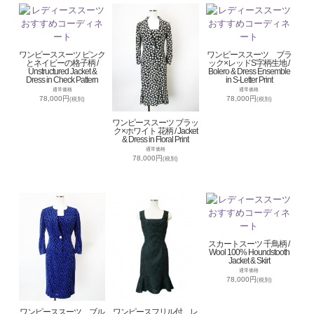
ワンピーススーツ ピンク
ワンピーススーツ ブラ
とネイビーの格子柄 /
ック×レッドS字柄生地 /
Unstructured Jacket &
Bolero & Dress Ensemble
Dress in Check Pattern
in S-Letter Print
通常価格
通常価格
78,000円
78,000円
(税別)
(税別)
ワンピーススーツ ブラッ
ク×ホワイト 花柄 / Jacket
& Dress in Floral Print
通常価格
78,000円
(税別)
スカートスーツ 千鳥柄 /
Wool 100% Houndstooth
Jacket & Skirt
通常価格
78,000円
(税別)
ワンピーススーツ ブル
ワンピースフリル付 レ