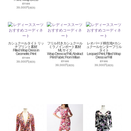
通常価格
39,000円
(税別)
カシュクールタイト リッ
フリル付きカシュクール
レオパード柄生地×カシ
チプリント素材
ミラノインポート素材
ュクールセンターフリル
Fitted Wrap Dress in
MLサイズ
タイト
Geometric Print
Wrap Dress w/ Frill, Abstract
Leopard Print, Fitted Wrap
Print Fabric From Milan
Dress w/ Frill
通常価格
39,000円
通常価格
通常価格
(税別)
39,000円
39,000円
(税別)
(税別)