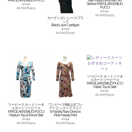
PAROLARI EMILIO PUCCI
High Waist Dress with 3/4
Sleeve PAROLARI EMILIO
通常価格
PUCCI
39,000円
(税別)
通常価格
39,000円
(税別)
カーディガン レースブラ
ック
Black Lace Cardigan
通常価格
39,000円
(税別)
ツーピース カットソー＆
スカートツーピース
PAROLARI EMILIO PUCCI
Fabric Top & Skirt
通常価格
39,000円
(税別)
ツーピース カットソー＆
ワンピース8枚はぎフレ
スカートツーピース
アー ピンクペイズリー
PAROLARI EMILIO PUCCI
8 Panels Flare Dress in
Peplum Top & Pencil Skirt
Pink Paisely Print
通常価格
通常価格
39,000円
39,000円
(税別)
(税別)