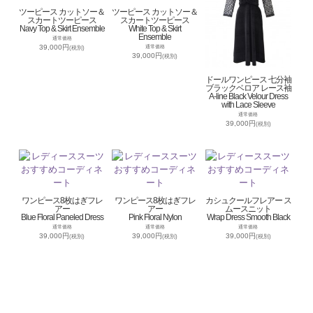
ツーピース カットソー＆
ツーピース カットソー＆
スカートツーピース
スカートツーピース
Navy Top & Skirt Ensemble
White Top & Skirt
Ensemble
通常価格
39,000円
通常価格
(税別)
39,000円
(税別)
ドールワンピース 七分袖
ブラックベロア レース袖
A-line Black Velour Dress
with Lace Sleeve
通常価格
39,000円
(税別)
ワンピース8枚はぎフレ
ワンピース8枚はぎフレ
カシュクールフレアー ス
アー
アー
ムースニット
Blue Floral Paneled Dress
Pink Floral Nylon
Wrap Dress Smooth Black
通常価格
通常価格
通常価格
39,000円
39,000円
39,000円
(税別)
(税別)
(税別)