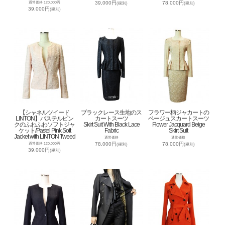
39,000円
78,000円
通常価格 120,000円
(税別)
(税別)
39,000円
(税別)
【シャネルツイード
ブラックレース生地のス
フラワー柄ジャカートの
LINTON】パステルピン
カートスーツ
ベージュスカートスーツ
クのふわふわソフトジャ
Skirt Suit With Black Lace
Flower Jacquard Beige
ケット/Pastel Pink Soft
Fabric
Skirt Suit
Jacket with LINTON Tweed
通常価格
通常価格
78,000円
78,000円
通常価格 120,000円
(税別)
(税別)
39,000円
(税別)