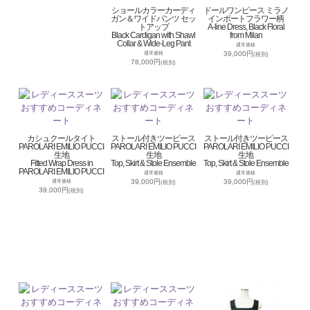
ショールカラーカーディ
ドールワンピース ミラノ
ガン＆ワイドパンツ セッ
インポートフラワー柄
トアップ
A-line Dress, Black Floral
Black Cardigan with Shawl
from Milan
Collar & Wide-Leg Pant
通常価格
39,000円
通常価格
(税別)
78,000円
(税別)
カシュクールタイト
ストール付きツーピース
ストール付きツーピース
PAROLARI EMILIO PUCCI
PAROLARI EMILIO PUCCI
PAROLARI EMILIO PUCCI
生地
生地
生地
Fitted Wrap Dress in
Top, Skirt & Stole Ensemble
Top, Skirt & Stole Ensemble
PAROLARI EMILIO PUCCI
通常価格
通常価格
39,000円
39,000円
通常価格
(税別)
(税別)
39,000円
(税別)