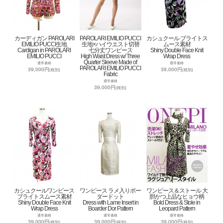
カーディガン PAROLARI
PAROLARI EMILIO PUCCI
カシュクール ブライトス
EMILIO PUCCI生地
生地×ハイウエスト切替
ムース素材
Cardigan in PAROLARI
七分丈ワンピース
Shiny Double Face Knit
EMILIO PUCCI
High Waist Dress w/ Three
Wrap Dress
Quarter Sleeve Made of
通常価格
通常価格
PAROLARI EMILIO PUCCI
39,000円
39,000円
(税別)
(税別)
Fabric
通常価格
39,000円
(税別)
カシュクールワンピース
ワンピース ラメ入りボー
ワンピース＆ストール 大
ブライトスムース素材
ダードット
胆かつ上品なヒョウ柄
Shiny Double Face Knit
Dress with Lame Insert in
Bold Dress & Stole in
Wrap Dress
Boarder Dor Pattern
Leopard Pattern
通常価格
通常価格
通常価格
39,000円
39,000円
39,000円
(税別)
(税別)
(税別)