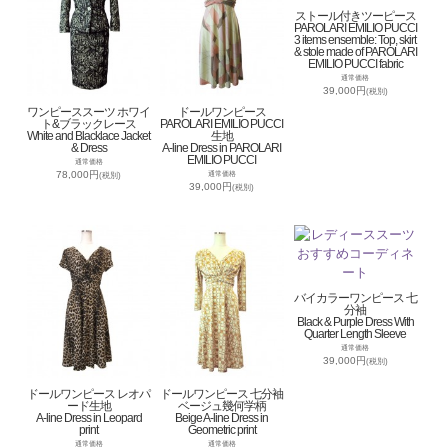
ストール付きツーピース
PAROLARI EMILIO PUCCI
3 items ensemble: Top, skirt
& stole made of PAROLARI
EMILIO PUCCI fabric
通常価格
39,000円
(税別)
ワンピーススーツ ホワイ
ドールワンピース
ト&ブラックレース
PAROLARI EMILIO PUCCI
White and Blacklace Jacket
生地
& Dress
A-line Dress in PAROLARI
EMILIO PUCCI
通常価格
78,000円
通常価格
(税別)
39,000円
(税別)
バイカラーワンピース 七
分袖
Black & Purple Dress With
Quarter Length Sleeve
通常価格
39,000円
(税別)
ドールワンピース レオパ
ドールワンピース 七分袖
ード生地
ベージュ幾何学柄
A-line Dress in Leopard
Beige A-line Dress in
print
Geometric print
通常価格
通常価格