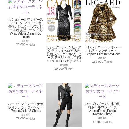
カシュクールワンピース
ストレッチベロア10色
長袖カシュクールワンピ
ース(巻き型・ラップ式)
Wrap Velour Dress in 10
colors
通常価格
39,000円
(税別)
カシュクールワンピース
トレンチコート レオパー
クラッシュベロア18色
ド柄トレンチコート
長袖カシュクールワンピ
Leopard Print Trench Coat
ース(巻き型・ラップ式)
通常価格
Crush Velour Wrap Dress
158,000円
(税別)
通常価格
39,000円
(税別)
ハーフパンツスーツ ナポ
パープルプッチ生地の長
レオンカラージャケット
袖ドールワンピース
Tweed Jacket & Shorts
A-Line Dress, Purple
Parolari Fabric
通常価格
78,000円
通常価格
(税別)
39,000円
(税別)