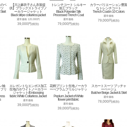
トのベ
【川上麻衣子さん衣装提
トレンチコート シルキー
カラーバリエーション豊
ーツ
供】ブラックストライプノ
加工ブラック
なトレンチコート
Skirt
ーカラージャケット
Black Polyester Silk
Trench Coat in 10 Colors
Black stripe collarless jacket
Processed Trench Coat
通常価格
通常価格 120,000円
通常価格
79,000円
(税別)
39,000円
79,000円
(税別)
(税別)
ン袖
エレガントなエンボス加工
花柄プリント生地ノーカラ
スカートスーツ ブッチャ
トフリ
生地のホワイトノーカラー
ーぺプラムフリルジャケッ
ーベージュ
ジャケット/Embossing
ト
Butcher Beige Jacket & Skirt
ress
fabric White Collarless Jacket
Peplum Jacket of White
通常価格
s
flower print fabric
通常価格
78,000円
(税別)
通常価格
39,000円
(税別)
39,000円
(税別)