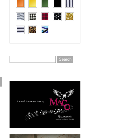
。
ロ
リ