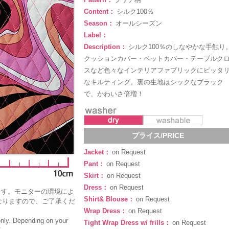
Content：
シルク100％
Season：
オールシーズン
Label：
Description：
シルク100％のしなやかな手触り
クッションカバー・ベットカバー・テーブルク
スなど色々なインテリアファブリックにピッタ
なキルティング。裏の生地はシックなブラック
で、かわいさ倍増！
プライス/PRICE
Jacket：
on Request
Pant：
on Request
Skirt：
on Request
Dress：
on Request
ます。モニターの環境によ
Shirt& Blouse：
on Request
なりますので、ご了承くだ
Wrap Dress：
on Request
only. Depending on your
Tight Wrap Dress w/ frills：
on Request