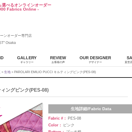
から選べるオンラインオーダー
00 Fabrics Online -
ーンオーダー専門店
ST" Osaka
ND
GALLERY
REVIEW
OUR DESIGNER
S
ギャラリー
お客様の声
デザイナー
直営
販
>
生地
> PAROLARI EMILIO PUCCI キルティングピンク(PES-08)
ルティングピンク(PES-08)
生地詳細/Fabric Data
Fabric #：
PES-08
Color：
ピンク
Pattern：
プッチ柄