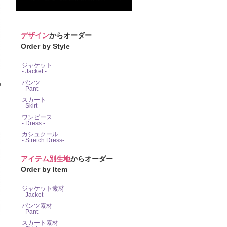
デザイン
からオーダー
Order by Style
ジャケット
- Jacket -
パンツ
e
- Pant -
スカート
- Skirt -
ワンピース
- Dress -
カシュクール
- Stretch Dress-
アイテム別生地
からオーダー
Order by Item
ジャケット素材
- Jacket -
パンツ素材
- Pant -
スカート素材