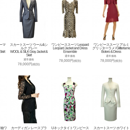
ーマ
スカートスーツ ウール&シ
ワンピーススーツ Leopard
ワンピーススーツ アルミ
ルク グレー
Leopard Jacket and Dress
グリッターラメ / Glitterlam
kirt
WOOL & SILK Gray Jacket &
Ensemble
Bolero & Dress
Skirt
通常価格
通常価格
通常価格
78,000円
78,000円
(税別)
(税別)
78,000円
(税別)
分袖ワ
カーディガン レースブラ
Uネックタイトワンピース
スカートスーツ ホワイト