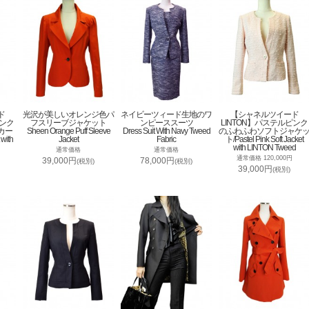
ド
光沢が美しいオレンジ色パ
ネイビーツィード生地のワ
【シャネルツイード
ピンク
フスリーブジャケット
ンピーススーツ
LINTON】パステルピンク
カー
Sheen Orange Puff Sleeve
Dress Suit With Navy Tweed
のふわふわソフトジャケ
 with
Jacket
Fabric
ト/Pastel Pink Soft Jacket
with LINTON Tweed
通常価格
通常価格
通常価格 120,000円
39,000円
78,000円
(税別)
(税別)
39,000円
(税別)