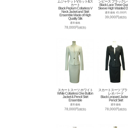
ムジャケットVカット&ス
ンピース ブラックレ
カート
Black Lace Three Qua
Black Peplum Collarless V
Sleeve High Waisted D
Neck Jacket and Skirt
通常価格 45,000円
Ensemble Made of High
39,000円
(税別)
Quality Silk
通常価格
78,000円
(税別)
スカートスーツ ホワイト
スカートスーツ ブラ
White Collarless One Button
レオパード
Jacket & Pencil Skirt
Black Leopard Jacke
Ensemble
Pencil Skirt
通常価格
通常価格
78,000円
78,000円
(税別)
(税別)