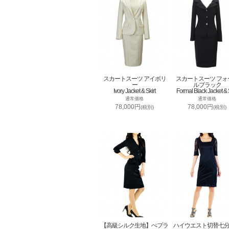
スカートスーツ アイボリ
スカートスーツ フォ
ー
ルブラック
Ivory Jacket & Skirt
Formal Black Jacket & S
通常価格
通常価格
78,000円
78,000円
(税別)
(税別)
【高級シルク生地】ぺプラ
ハイウエスト切替七