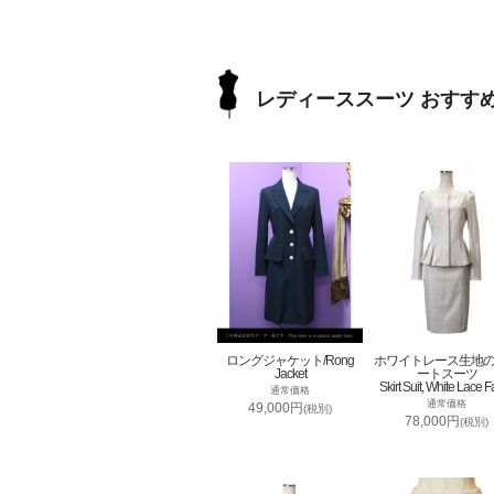
レディーススーツ おすす
ロングジャケット/Rong
ホワイトレース生地
Jacket
ートスーツ
Skirt Suit, White Lace F
通常価格
通常価格
49,000円
(税別)
78,000円
(税別)