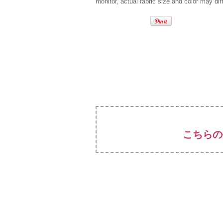
monitor, actual fabric size and color may diff
こちらの