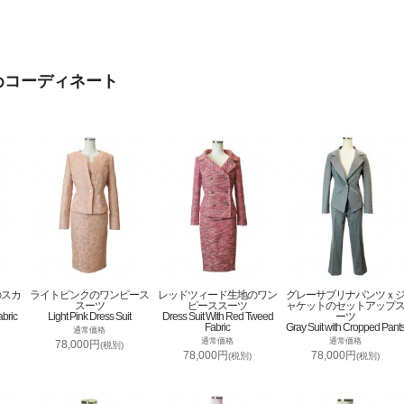
めコーディネート
のスカ
ライトピンクのワンピース
レッドツィード生地のワン
グレーサブリナパンツｘ
スーツ
ピーススーツ
ャケットのセットアップ
abric
Light Pink Dress Suit
Dress Suit With Red Tweed
ーツ
Fabric
Gray Suit with Cropped Pant
通常価格
通常価格
通常価格
78,000円
(税別)
78,000円
78,000円
(税別)
(税別)