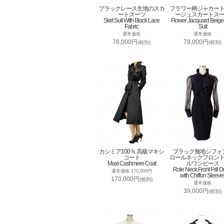
ブラックレース生地のスカ
フラワー柄ジャカー
ートスーツ
ージュスカートス
Skirt Suit With Black Lace
Flower Jacquard Beige 
Fabric
Suit
通常価格
通常価格
78,000円
78,000円
(税別)
(税別)
カシミア100％ 高級マキシ
ブラック無地シフォ
コート
ロールネックフロン
Maxi Cashmere Coat
ルワンピース
Role Neck Front Frill D
通常価格 170,000円
with Chiffon Sleeve
170,000円
(税別)
通常価格
39,000円
(税別)