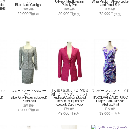
ース
ック
U-Neck Fitted Dress in
White Peplum V-Neck Jacket
rter
Black Lace Cardigan
Paisely Print
and Pencil Skirt
ress
通常価格
通常価格
通常価格
39,000円
39,000円
78,000円
(税別)
(税別)
(税別)
ック
スカートスーツ シルバー
【女優大地真央さん衣装提
ワンピースウエストサイ
グレー
供】セミロングジャケット
タック
t &
Silver Gray Peplum Jacket &
Fuchsia Cardigan Jacket
PAROLARI EMILIO PUCCI
Pencil Skirt
ordered by Japanese
Draped Tank Dress In
celebrity Daichi Mao
Abstract Print
通常価格
通常価格
通常価格
78,000円
(税別)
49,000円
39,000円
(税別)
(税別)