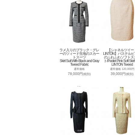
ラメ入りのブラック・グレ
【シャネルツイー
ーのツィード生地のスカー
LINTON】パステル
トスーツ
のふわふわソフトス
Skirt Suit With Black and Gray
ト/Pastel Pink Soft Skirt
Tweed Fabric
LINTON Tweed
通常価格
通常価格 120,000円
78,000円
39,000円
(税別)
(税別)