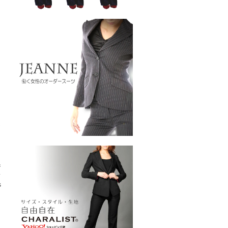
ジ
ス
s