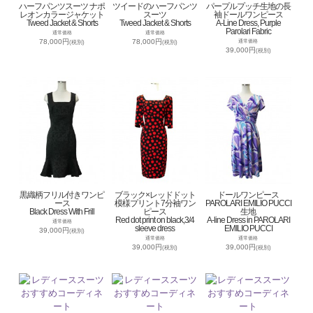
ハーフパンツスーツ ナポ
ツイードのハーフパンツ
パープルプッチ生地の長
レオンカラージャケット
スーツ
袖ドールワンピース
Tweed Jacket & Shorts
Tweed Jacket & Shorts
A-Line Dress, Purple
Parolari Fabric
通常価格
通常価格
78,000円
78,000円
通常価格
(税別)
(税別)
39,000円
(税別)
黒織柄フリル付きワンピ
ブラック×レッドドット
ドールワンピース
ース
模様プリント7分袖ワン
PAROLARI EMILIO PUCCI
Black Dress With Frill
ピース
生地
Red dot print on black,3/4
A-line Dress in PAROLARI
通常価格
sleeve dress
EMILIO PUCCI
39,000円
(税別)
通常価格
通常価格
39,000円
39,000円
(税別)
(税別)