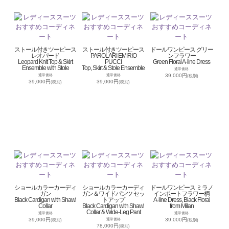
ストール付きツーピース
ストール付きツーピース
ドールワンピース グリー
レオパード
PAROLARI EMIRIO
ンフラワー
Leopard Knit Top & Skirt
PUCCI
Green Floral A-line Dress
Ensemble with Stole
Top, Skirt & Stole Ensemble
通常価格
39,000円
通常価格
通常価格
(税別)
39,000円
39,000円
(税別)
(税別)
ショールカラーカーディ
ショールカラーカーディ
ドールワンピース ミラノ
ガン
ガン＆ワイドパンツ セッ
インポートフラワー柄
Black Cardigan with Shawl
トアップ
A-line Dress, Black Floral
Collar
Black Cardigan with Shawl
from Milan
Collar & Wide-Leg Pant
通常価格
通常価格
39,000円
39,000円
通常価格
(税別)
(税別)
78,000円
(税別)