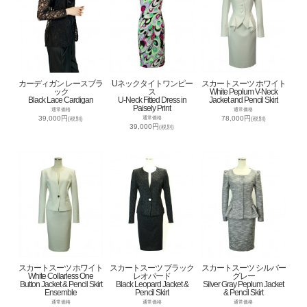
カーディガン レースブラ
Uネックタイトワンピー
スカートスーツ ホワイト
ック
ス
White Peplum V-Neck
Black Lace Cardigan
U-Neck Fitted Dress in
Jacket and Pencil Skirt
Paisely Print
通常価格
通常価格
39,000円
78,000円
通常価格
(税別)
(税別)
39,000円
(税別)
スカートスーツ ホワイト
スカートスーツ ブラック
スカートスーツ シルバー
White Collarless One
レオパード
グレー
Button Jacket & Pencil Skirt
Black Leopard Jacket &
Silver Gray Peplum Jacket
Ensemble
Pencil Skirt
& Pencil Skirt
通常価格
通常価格
通常価格