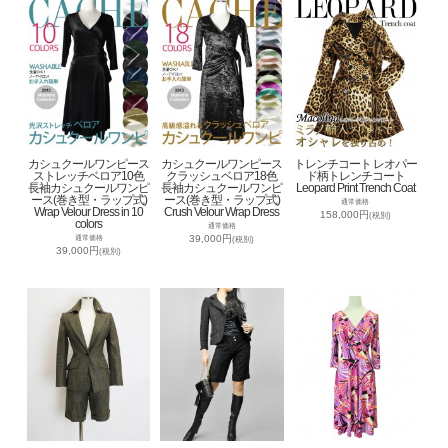
カシュクールワンピース
カシュクールワンピース
トレンチコート レオパー
ストレッチベロア10色
クラッシュベロア18色
ド柄トレンチコート
長袖カシュクールワンピ
長袖カシュクールワンピ
Leopard Print Trench Coat
ース(巻き型・ラップ式)
ース(巻き型・ラップ式)
通常価格
Wrap Velour Dress in 10
Crush Velour Wrap Dress
158,000円
(税別)
colors
通常価格
39,000円
通常価格
(税別)
39,000円
(税別)