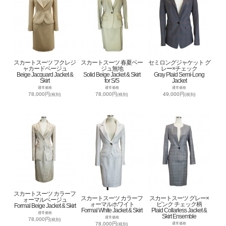
スカートスーツ フクレジ
スカートスーツ 春夏ベー
セミロングジャケット グ
ャカードベージュ
ジュ無地
レー×チェック
Beige Jacquard Jacket &
Solid Beige Jacket & Skirt
Gray Plaid Semi-Long
Skirt
for S/S
Jacket
通常価格
通常価格
通常価格
78,000円
78,000円
49,000円
(税別)
(税別)
(税別)
スカートスーツ カラーフ
スカートスーツ カラーフ
スカートスーツ グレー×
ォーマルベージュ
ォーマルホワイト
ピンク チェック柄
Formal Beige Jacket & Skirt
Formal White Jacket & Skirt
Plaid Collarless Jacket &
通常価格
Skirt Ensemble
通常価格
78,000円
(税別)
78,000円
通常価格
(税別)