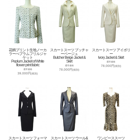
花柄プリント生地ノーカ
スカートスーツ ブッチャ
スカートスーツ アイボリ
ラーぺプラムフリルジャ
ーベージュ
ー
ケット
Butcher Beige Jacket &
Ivory Jacket & Skirt
Peplum Jacket of White
Skirt
通常価格
flower print fabric
78,000円
通常価格
(税別)
78,000円
通常価格
(税別)
39,000円
(税別)
スカートスーツ フォーマ
スカートスーツ ウール&
ワンピーススーツ