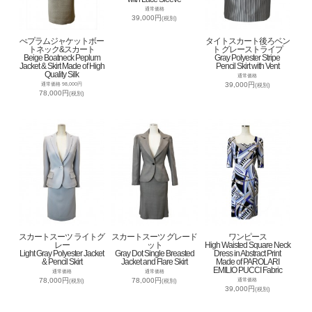
通常価格
39,000円
(税別)
ぺプラムジャケットボー
タイトスカート後ろベン
トネック&スカート
ト グレーストライプ
Beige Boatneck Peplum
Gray Polyester Stripe
Jacket & Skirt Made of High
Pencil Skirt with Vent
Quality Silk
通常価格
39,000円
通常価格 98,000円
(税別)
78,000円
(税別)
スカートスーツ ライトグ
スカートスーツ グレード
ワンピース
レー
ット
High Waisted Square Neck
Light Gray Polyester Jacket
Gray Dot Single Breasted
Dress in Abstract Print
& Pencil Skirt
Jacket and Flare Skirt
Made of PAROLARI
EMILIO PUCCI Fabric
通常価格
通常価格
78,000円
78,000円
通常価格
(税別)
(税別)
39,000円
(税別)