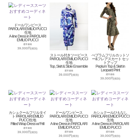
ドールワンピース
PAROLARI EMILIO PUCCI
生地
A-line Dress in PAROLARI
EMILIO PUCCI
通常価格
39,000円
(税別)
ストール付きツーピース
ぺプラムフリルカットソ
PAROLARI EMILIO PUCCI
ー&フレアスカート セッ
生地
トアップ
Top, Skirt & Stole Ensemble
Peplum Top & Skirt in
Leopard Print
通常価格
39,000円
通常価格
(税別)
39,000円
(税別)
カシュクールフリルタイ
ドールワンピース
カシュクールひもなし
ト PAROLARI EMILIO
PAROLARI EMILIO PUCCI
PAROLARI EMILIO PUCCI
PUCCI生地
生地
生地
Fitted Wrap Dress w/ Frill
A-line Dress in PAROLARI
A-line Dress in PAROLARI
EMILIO PUCCI
EMILIO PUCCI
通常価格
39,000円
通常価格
通常価格
(税別)
39,000円
39,000円
(税別)
(税別)