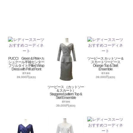
PUCCI Green & PInk×カ
ツーピース カットソー＆
シュクール半袖センター
スカートツーピース
フリルタイト/ Fitted Wrap
Orange Top & Skirt
Dress with Frill at Front
Ensemble
通常価格
通常価格
39,000円
39,000円
(税別)
(税別)
ツーピース （カットソー
＆スカート）
Staggered pattern Top &
Skirt Ensemble
通常価格
39,000円
(税別)