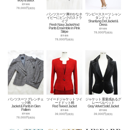
Ivory & Black
通常価格
78,000円
(税別)
パンツスーツ 爽やかなネ
ワンピーススーツ シャン
イビーにピンクのストラ
タンドット
イプ
Shantung Dot Jacket &
Fresh Navy Jacket And
Dress
Pants Ensemble in Pink
通常価格
Stripe
78,000円
(税別)
通常価格
78,000円
(税別)
パンツスーツ グレンチェ
ツイードジャケット ツイ
ジャケット 重量感あるグ
ック柄
ードドット柄
レーベルベット
Jacket & Pants in Glen
Red Tweed Jacket
Gray Velvet Solid Jacket
Pattern
通常価格
通常価格
39,000円
39,000円
通常価格
(税別)
(税別)
78,000円
(税別)