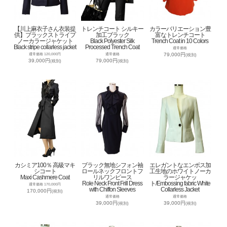
【川上麻衣子さん衣装提
トレンチコート シルキー
カラーバリエーション豊
供】ブラックストライプ
加工ブラック
富なトレンチコート
ノーカラージャケット
Black Polyester Silk
Trench Coat in 10 Colors
Black stripe collarless jacket
Processed Trench Coat
通常価格
79,000円
通常価格 120,000円
通常価格
(税別)
39,000円
79,000円
(税別)
(税別)
カシミア100％ 高級マキ
ブラック無地シフォン袖
エレガントなエンボス加
シコート
ロールネックフロントフ
工生地のホワイトノーカ
Maxi Cashmere Coat
リルワンピース
ラージャケッ
Role Neck Front Frill Dress
ト/Embossing fabric White
通常価格 170,000円
with Chiffon Sleeves
Collarless Jacket
170,000円
(税別)
通常価格
通常価格
39,000円
39,000円
(税別)
(税別)