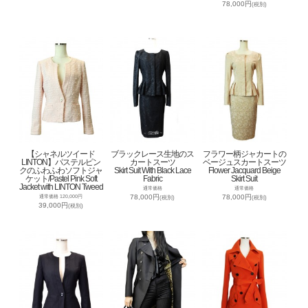
78,000円
(税別)
【シャネルツイード
ブラックレース生地のス
フラワー柄ジャカートの
LINTON】パステルピン
カートスーツ
ベージュスカートスーツ
クのふわふわソフトジャ
Skirt Suit With Black Lace
Flower Jacquard Beige
ケット/Pastel Pink Soft
Fabric
Skirt Suit
Jacket with LINTON Tweed
通常価格
通常価格
78,000円
78,000円
通常価格 120,000円
(税別)
(税別)
39,000円
(税別)