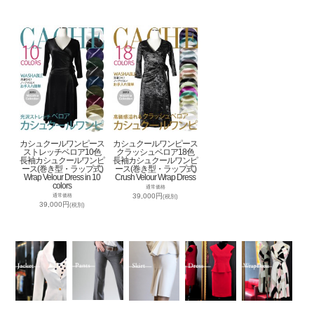
カシュクールワンピース
カシュクールワンピース
ストレッチベロア10色
クラッシュベロア18色
長袖カシュクールワンピ
長袖カシュクールワンピ
ース(巻き型・ラップ式)
ース(巻き型・ラップ式)
Wrap Velour Dress in 10
Crush Velour Wrap Dress
colors
通常価格
39,000円
通常価格
(税別)
39,000円
(税別)