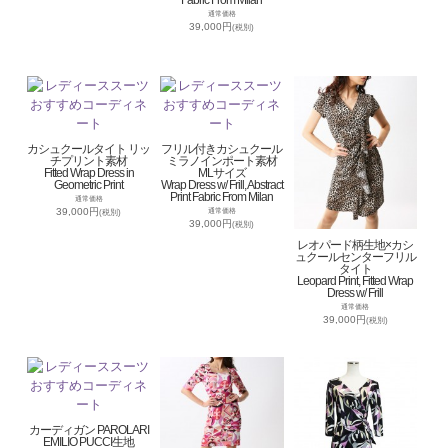
通常価格
39,000円
(税別)
カシュクールタイト リッ
フリル付きカシュクール
チプリント素材
ミラノインポート素材
Fitted Wrap Dress in
MLサイズ
Geometric Print
Wrap Dress w/ Frill, Abstract
Print Fabric From Milan
通常価格
39,000円
通常価格
(税別)
39,000円
(税別)
レオパード柄生地×カシ
ュクールセンターフリル
タイト
Leopard Print, Fitted Wrap
Dress w/ Frill
通常価格
39,000円
(税別)
カーディガン PAROLARI
EMILIO PUCCI生地