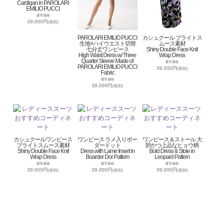
Cardigan in PAROLARI
EMILIO PUCCI
通常価格
39,000円
(税別)
PAROLARI EMILIO PUCCI
カシュクール ブライトス
生地×ハイウエスト切替
ムース素材
七分丈ワンピース
Shiny Double Face Knit
High Waist Dress w/ Three
Wrap Dress
Quarter Sleeve Made of
通常価格
PAROLARI EMILIO PUCCI
39,000円
(税別)
Fabric
通常価格
39,000円
(税別)
カシュクールワンピース
ワンピース ラメ入りボー
ワンピース＆ストール 大
ブライトスムース素材
ダードット
胆かつ上品なヒョウ柄
Shiny Double Face Knit
Dress with Lame Insert in
Bold Dress & Stole in
Wrap Dress
Boarder Dor Pattern
Leopard Pattern
通常価格
通常価格
通常価格
39,000円
39,000円
39,000円
(税別)
(税別)
(税別)