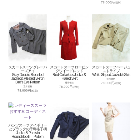
78,000円
(税別)
スカートスーツ グレーバ
スカートスーツ ロービン
スカートスーツ ベージュ
ーズアイ
グツイードレッド
ストライプ
Gray Double Breasted
Red Collarless Jacket &
White Striped Jacket & Skirt
Jacket & Pleated Skirt in
Flared Skirt
通常価格
Bird’s Eye Pattern
78,000円
通常価格
(税別)
78,000円
通常価格
(税別)
78,000円
(税別)
パンツスーツ アイボリー
とブラックの千鳥格子柄
Jacket & Pants in
Houndstooth Pattern,