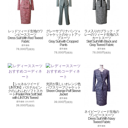
レッドツィード生地のワ
グレーサブリナパンツｘ
ラメ入りのブラック・グ
ンピーススーツ
ジャケットのセットアッ
レーのツィード生地のス
Dress Suit With Red Tweed
プスーツ
カートスーツ
Fabric
Gray Suit with Cropped
Skirt Suit With Black and
Pants
Gray Tweed Fabric
通常価格
78,000円
通常価格
通常価格
(税別)
78,000円
78,000円
(税別)
(税別)
【シャネルツイード
光沢が美しいオレンジ色
LINTON】パステルピン
パフスリーブジャケット
クのふわふわソフトスカ
Sheen Orange Puff Sleeve
ート/Pastel Pink Soft Skirt
Jacket
with LINTON Tweed
通常価格
39,000円
通常価格 120,000円
(税別)
39,000円
(税別)
ネイビーツィード生地の
ワンピーススーツ
Dress Suit With Navy
Tweed Fabric
通常価格