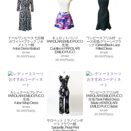
ドールワンピース 七分袖
キュロットパンツ
ワンピースフリル付 レ
ホワイト×ブラック ジオ
PAROLARI EMILIO PUCCI
ース生地 グリーン×ブラ
メトリー柄
生地
ック / Green/Black Lace
A-line Dress Abstruct
Culottes in PAROLARI
Frilled Dress
EMILIO PUCCI
通常価格
通常価格
39,000円
39,000円
通常価格
(税別)
(税別)
39,000円
(税別)
カシュクールフレアー
ワンピースフリル付
PAROLARI EMILIO PUCCI
PAROLARI EMILIO PUCCI
生地
生地 /Tank Frilled Dress
A-line Wrap Dress
Made of PAROLARI
EMILIO PUCCI fabric
通常価格
39,000円
通常価格
(税別)
39,000円
(税別)
サロペット ミラノインポ
ートフラワー柄
Salopette, Floral Print
Fabric From Milan