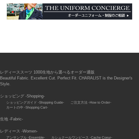
レディーススーツ 1000生地から選べるオーダー通販
Beautiful Fabric. Excellent Cut. Perfect Fit. CHARALIST is the Designer's
Style.
ショッピング -Shopping-
ショッピングガイド -Shopping Guide-
ご注文方法 -How to Order-
カートの中 -Shopping Cart-
生地 -Fabric-
レディース -Women-
アンサンブル -Ensemble-
カシュクールワンピース -Cache Coeur-