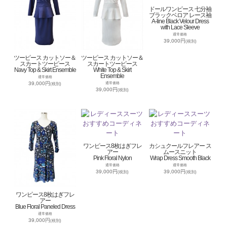
ドールワンピース 七分袖
ブラックベロア レース袖
A-line Black Velour Dress
with Lace Sleeve
通常価格
39,000円
(税別)
ツーピース カットソー＆
ツーピース カットソー＆
スカートツーピース
スカートツーピース
Navy Top & Skirt Ensemble
White Top & Skirt
Ensemble
通常価格
39,000円
通常価格
(税別)
39,000円
(税別)
ワンピース8枚はぎフレ
カシュクールフレアー ス
アー
ムースニット
Pink Floral Nylon
Wrap Dress Smooth Black
通常価格
通常価格
39,000円
39,000円
(税別)
(税別)
ワンピース8枚はぎフレ
アー
Blue Floral Paneled Dress
通常価格
39,000円
(税別)