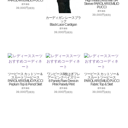
PAROLARI EMILIO PUCCI
High Waist Dress with 3/4
Sleeve PAROLARI EMILIO
通常価格
PUCCI
39,000円
(税別)
通常価格
39,000円
(税別)
カーディガン レースブラ
ック
Black Lace Cardigan
通常価格
39,000円
(税別)
ツーピース カットソー＆
ワンピース8枚はぎフレ
ツーピース カットソー＆
スカートツーピース
アー ピンクペイズリー
スカートツーピース
PAROLARI EMILIO PUCCI
8 Panels Flare Dress in
PAROLARI EMILIO PUCCI
Peplum Top & Pencil Skirt
Pink Paisely Print
Fabric Top & Skirt
通常価格
通常価格
通常価格
39,000円
39,000円
39,000円
(税別)
(税別)
(税別)