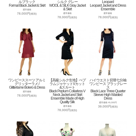
ルブラック
シルク グレー
Leopard
Formal Black Jacket & Skirt
WOOL & SILK Gray Jacket
Leopard Jacket and Dress
& Skirt
Ensemble
通常価格
78,000円
通常価格
通常価格
(税別)
78,000円
78,000円
(税別)
(税別)
ワンピーススーツ アルミ
【高級シルク生地】ぺプ
ハイウエスト切替七分袖
グリッターラメ /
ラムジャケットVカット
ワンピース ブラックレー
Glitterlame Bolero & Dress
&スカート
ス
Black Peplum Collarless V
Black Lace Three Quarter
通常価格
Neck Jacket and Skirt
Sleeve High Waisted
78,000円
(税別)
Ensemble Made of High
Dress
Quality Silk
通常価格 45,000円
39,000円
通常価格
(税別)
78,000円
(税別)