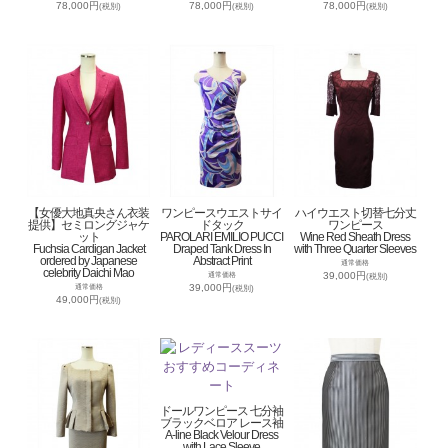
78,000円
78,000円
78,000円
(税別)
(税別)
(税別)
【女優大地真央さん衣装
ワンピースウエストサイ
ハイウエスト切替七分丈
提供】セミロングジャケ
ドタック
ワンピース
ット
PAROLARI EMILIO PUCCI
Wine Red Sheath Dress
Fuchsia Cardigan Jacket
Draped Tank Dress In
with Three Quarter Sleeves
ordered by Japanese
Abstract Print
通常価格
celebrity Daichi Mao
39,000円
通常価格
(税別)
39,000円
通常価格
(税別)
49,000円
(税別)
ドールワンピース 七分袖
ブラックベロア レース袖
A-line Black Velour Dress
with Lace Sleeve