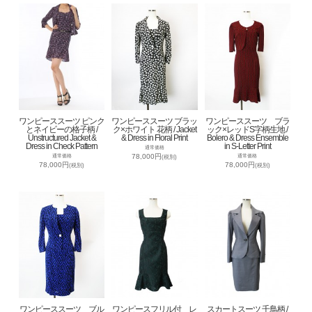
ワンピーススーツ ピンク
ワンピーススーツ ブラッ
ワンピーススーツ ブラ
とネイビーの格子柄 /
ク×ホワイト 花柄 / Jacket
ック×レッドS字柄生地 /
Unstructured Jacket &
& Dress in Floral Print
Bolero & Dress Ensemble
Dress in Check Pattern
in S-Letter Print
通常価格
78,000円
通常価格
通常価格
(税別)
78,000円
78,000円
(税別)
(税別)
ワンピーススーツ ブル
ワンピースフリル付 レ
スカートスーツ 千鳥柄 /