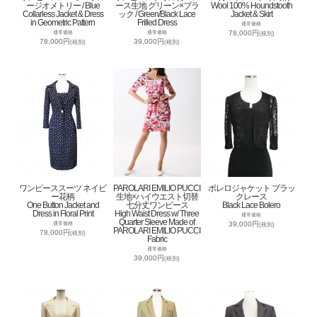
ージオメトリー / Blue
ース生地 グリーン×ブラ
Wool 100% Houndstooth
Collarless Jacket & Dress
ック / Green/Black Lace
Jacket & Skirt
in Geometric Pattern
Frilled Dress
通常価格
78,000円
通常価格
通常価格
(税別)
78,000円
39,000円
(税別)
(税別)
ワンピーススーツ ネイビ
PAROLARI EMILIO PUCCI
ボレロジャケット ブラッ
ー花柄
生地×ハイウエスト切替
クレース
One Button Jacket and
七分丈ワンピース
Black Lace Bolero
Dress in Floral Print
High Waist Dress w/ Three
通常価格
Quarter Sleeve Made of
39,000円
通常価格
(税別)
PAROLARI EMILIO PUCCI
78,000円
(税別)
Fabric
通常価格
39,000円
(税別)