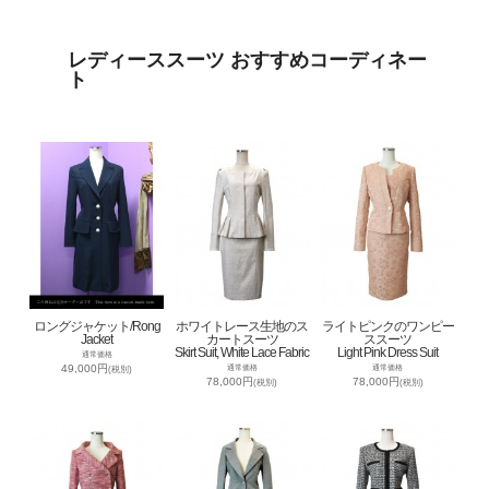
レディーススーツ おすすめコーディネー
ト
ロングジャケット/Rong
ホワイトレース生地のス
ライトピンクのワンピー
Jacket
カートスーツ
ススーツ
Skirt Suit, White Lace Fabric
Light Pink Dress Suit
通常価格
49,000円
通常価格
通常価格
(税別)
78,000円
78,000円
(税別)
(税別)