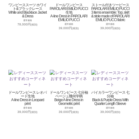
ワンピーススーツ ホワイ
ドールワンピース
ストール付きツーピース
ト&ブラックレース
PAROLARI EMILIO PUCCI
PAROLARI EMILIO PUCCI
White and Blacklace Jacket
生地
3 items ensemble: Top, skirt
& Dress
A-line Dress in PAROLARI
& stole made of PAROLARI
EMILIO PUCCI
EMILIO PUCCI fabric
通常価格
78,000円
通常価格
通常価格
(税別)
39,000円
39,000円
(税別)
(税別)
ドールワンピース レオパ
ドールワンピース 七分袖
バイカラーワンピース 七
ード生地
ベージュ幾何学柄
分袖
A-line Dress in Leopard
Beige A-line Dress in
Black & Purple Dress With
print
Geometric print
Quarter Length Sleeve
通常価格
通常価格
通常価格
39,000円
39,000円
39,000円
(税別)
(税別)
(税別)