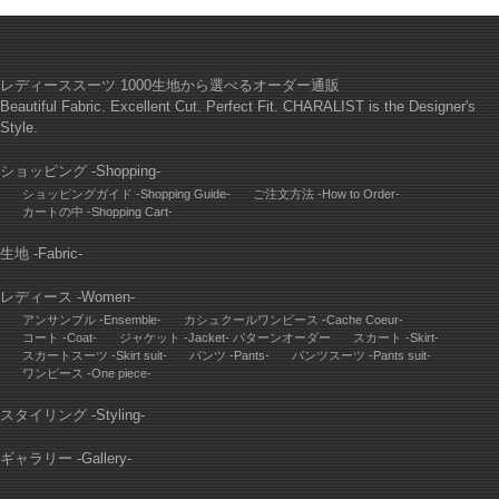
レディーススーツ 1000生地から選べるオーダー通販
Beautiful Fabric. Excellent Cut. Perfect Fit. CHARALIST is the Designer's
Style.
ショッピング -Shopping-
ショッピングガイド -Shopping Guide-
ご注文方法 -How to Order-
カートの中 -Shopping Cart-
生地 -Fabric-
レディース -Women-
アンサンブル -Ensemble-
カシュクールワンピース -Cache Coeur-
コート -Coat-
ジャケット -Jacket- パターンオーダー
スカート -Skirt-
スカートスーツ -Skirt suit-
パンツ -Pants-
パンツスーツ -Pants suit-
ワンピース -One piece-
スタイリング -Styling-
ギャラリー -Gallery-