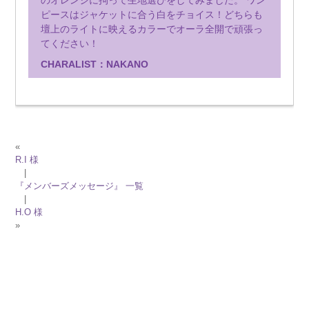
のオレンジに拘って生地選びをしてみました。 ワン
ピースはジャケットに合う白をチョイス！どちらも
壇上のライトに映えるカラーでオーラ全開で頑張っ
てください！
CHARALIST：NAKANO
«
R.I 様
|
『メンバーズメッセージ』 一覧
|
H.O 様
»