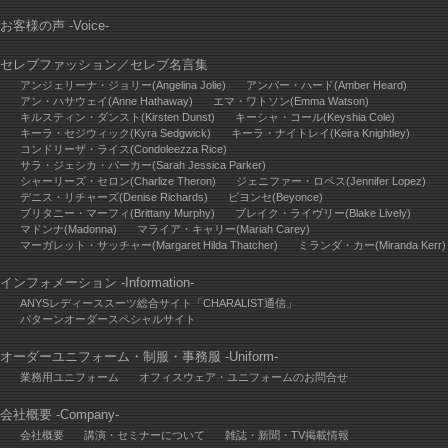
お客様の声 -Voice-
セレブファッション
／
セレブ名言集
アンジェリーナ・ジョリー(Angelina Jolie)
アンバー・ハード(Amber Heard)
アン・ハサウェイ(Anne Hathaway)
エマ・ワトソン(Emma Watson)
キルスティン・ダンスト(Kirsten Dunst)
キーシャ・コール(Keyshia Cole)
キーラ・セジウィック(Kyra Sedgwick)
キーラ・ナイトレイ(Keira Knightley)
コンドリーザ・ライス(Condoleezza Rice)
サラ・ジェシカ・パーカー(Sarah Jessica Parker)
シャーリーズ・セロン(Charlize Theron)
ジェニファー・ロペス(Jennifer Lopez)
デニス・リチャーズ(Denise Richards)
ビヨンセ(Beyonce)
ブリタニー・マーフィ(Brittany Murphy)
ブレイク・ライヴリー(Blake Lively)
マドンナ(Madonna)
マライア・キャリー(Mariah Carey)
マーガレット・サッチャー(Margaret Hilda Thatcher)
ミランダ・カー(Miranda Kerr)
インフォメーション -Information-
ANYSレディーススーツ総合サイト「CHARALIST通信」
パターンオーダースペシャルサイト
オーダーユニフォーム・制服・事務服 -Uniform-
業務用ユニフォーム
オフィスウェア・ユニフォームのお問合せ
会社概要 -Company-
会社概要
講演・セミナーについて
雑誌・新聞・TV掲載情報