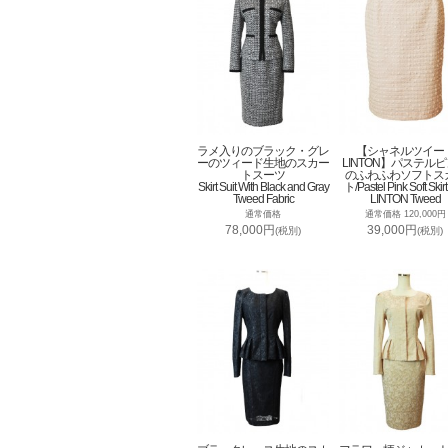
ラメ入りのブラック・グレ
【シャネルツイー
ーのツィード生地のスカー
LINTON】パステル
トスーツ
のふわふわソフトス
Skirt Suit With Black and Gray
ト/Pastel Pink Soft Skirt
Tweed Fabric
LINTON Tweed
通常価格
通常価格 120,000円
78,000円
39,000円
(税別)
(税別)