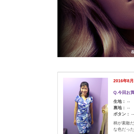
2016年8月
Q.今回お
生地：
--
裏地：
--
ボタン：
-
柄が素敵だ
な色だっ