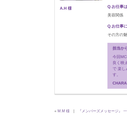
Q.お仕事
A.H
様
美容関係
Q.お仕事
その方の
担当か
今回M
良く映
で 楽
す。
CHARA
«
M.M 様
|
『メンバーズメッセージ』 