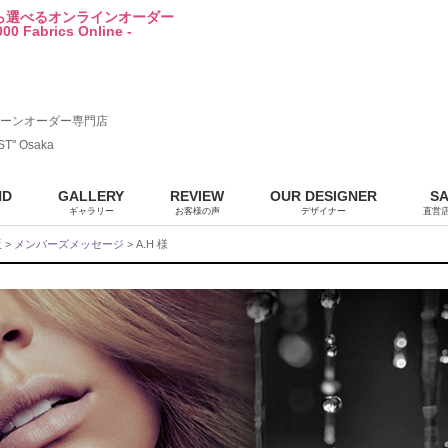
から選べるオンラインオーダー
00 Fabrics Online -
ーンオーダー専門店
ST" Osaka
ND
GALLERY
REVIEW
OUR DESIGNER
S
ギャラリー
お客様の声
デザイナー
直営
販
>
メンバーズメッセージ
> A.H 様