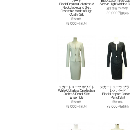
カート
Black Lace Three Qua
Black Peplum Collarless V
Sleeve High Waisted D
Neck Jacket and Skirt
通常価格 45,000円
Ensemble Made of High
39,000円
(税別)
Quality Silk
通常価格
78,000円
(税別)
スカートスーツ ホワイト
スカートスーツ ブラ
White Collarless One Button
レオパード
Jacket & Pencil Skirt
Black Leopard Jacke
Ensemble
Pencil Skirt
通常価格
通常価格
78,000円
78,000円
(税別)
(税別)