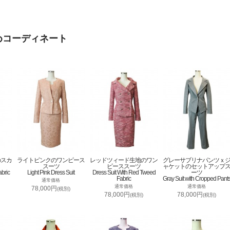
めコーディネート
のスカ
ライトピンクのワンピース
レッドツィード生地のワン
グレーサブリナパンツｘ
スーツ
ピーススーツ
ャケットのセットアップ
abric
Light Pink Dress Suit
Dress Suit With Red Tweed
ーツ
Fabric
Gray Suit with Cropped Pant
通常価格
通常価格
通常価格
78,000円
(税別)
78,000円
78,000円
(税別)
(税別)