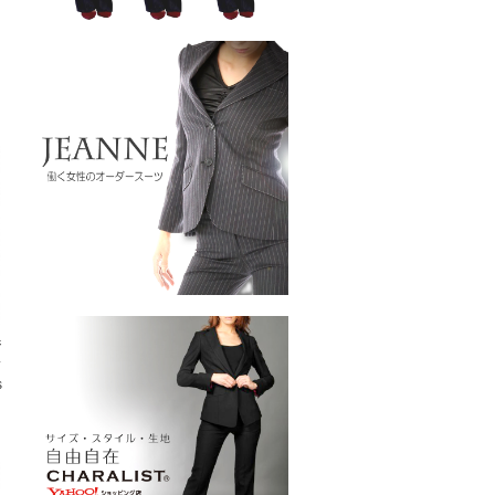
ジ
ス
s