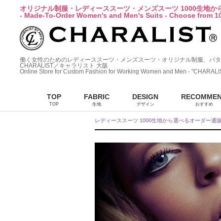
オリジナル制服・レディーススーツ・メンズスーツ 1000生地
- Made-To-Order Women's and Men's Suits - Choose from 10
働く女性のためのレディーススーツ・メンズスーツ・オリジナル制服、パタ
CHARALIST／キャラリスト 大阪
Online Store for Custom Fashion for Working Women and Men - "CHARALI
TOP
FABRIC
DESIGN
RECOMME
TOP
生地
デザイン
おすすめ
レディーススーツ 1000生地から選べるオーダー通