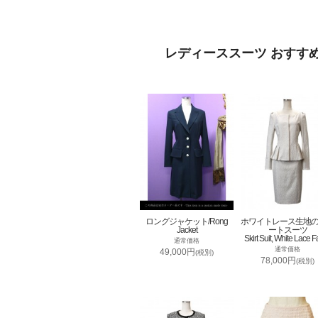
レディーススーツ おすす
ロングジャケット/Rong
ホワイトレース生地
Jacket
ートスーツ
Skirt Suit, White Lace F
通常価格
通常価格
49,000円
(税別)
78,000円
(税別)