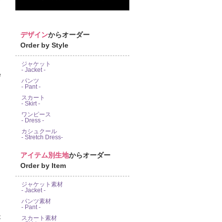
デザイン
からオーダー
Order by Style
ジャケット
- Jacket -
e
パンツ
- Pant -
スカート
- Skirt -
ワンピース
- Dress -
カシュクール
- Stretch Dress-
アイテム別生地
からオーダー
Order by Item
ジャケット素材
- Jacket -
パンツ素材
- Pant -
スカート素材