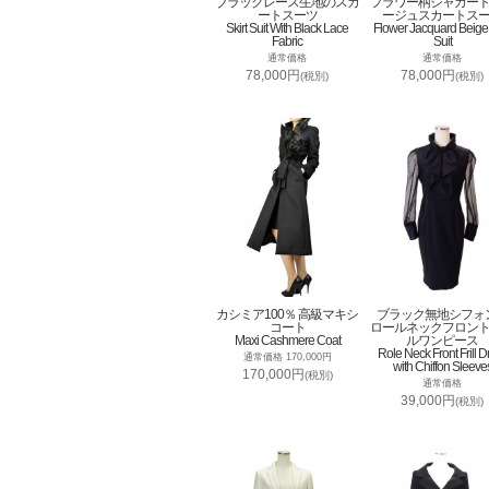
ブラックレース生地のスカ
フラワー柄ジャカー
ートスーツ
ージュスカートス
Skirt Suit With Black Lace
Flower Jacquard Beige 
Fabric
Suit
通常価格
通常価格
78,000円
78,000円
(税別)
(税別)
カシミア100％ 高級マキシ
ブラック無地シフォ
コート
ロールネックフロン
Maxi Cashmere Coat
ルワンピース
Role Neck Front Frill D
通常価格 170,000円
with Chiffon Sleeve
170,000円
(税別)
通常価格
39,000円
(税別)