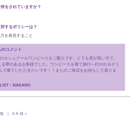
は何をされていますか？
に対するポリシーは？
魅力を発見すること
らのコメント
Cのカシュクールワンピースをご購入です。とても背が高い方で、
える華のあるお客様でした。ワンピースを着て旅行へ行かれるそう
しんで着ていただきたいです！！またのご来店をお待ちして居りま
LIST：NAKANO
一覧
|
A.K 様
»