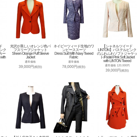
ド
光沢が美しいオレンジ色パ
ネイビーツィード生地のワ
【シャネルツイード
ピンク
フスリーブジャケット
ンピーススーツ
LINTON】パステルピンク
カー
Sheen Orange Puff Sleeve
Dress Suit With Navy Tweed
のふわふわソフトジャケ
 with
Jacket
Fabric
ト/Pastel Pink Soft Jacket
with LINTON Tweed
通常価格
通常価格
通常価格 120,000円
39,000円
78,000円
(税別)
(税別)
39,000円
(税別)