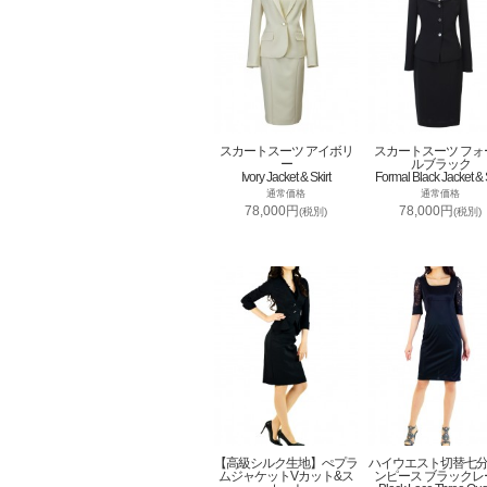
スカートスーツ アイボリ
スカートスーツ フォ
ー
ルブラック
Ivory Jacket & Skirt
Formal Black Jacket & S
通常価格
通常価格
78,000円
78,000円
(税別)
(税別)
【高級シルク生地】ぺプラ
ハイウエスト切替七
ムジャケットVカット&ス
ンピース ブラックレ