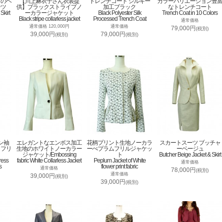
トのベ
【川上麻衣子さん衣装提
トレンチコート シルキー
カラーバリエーション豊
ーツ
供】ブラックストライプノ
加工ブラック
なトレンチコート
Skirt
ーカラージャケット
Black Polyester Silk
Trench Coat in 10 Colors
Black stripe collarless jacket
Processed Trench Coat
通常価格
通常価格 120,000円
通常価格
79,000円
(税別)
39,000円
79,000円
(税別)
(税別)
ン袖
エレガントなエンボス加工
花柄プリント生地ノーカラ
スカートスーツ ブッチャ
トフリ
生地のホワイトノーカラー
ーぺプラムフリルジャケッ
ーベージュ
ジャケット/Embossing
ト
Butcher Beige Jacket & Skirt
ress
fabric White Collarless Jacket
Peplum Jacket of White
通常価格
s
flower print fabric
通常価格
78,000円
(税別)
通常価格
39,000円
(税別)
39,000円
(税別)