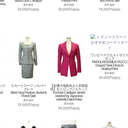
rter
Black Lace Cardigan
Paisely Print
and Pencil Skirt
ress
通常価格
通常価格
通常価格
39,000円
39,000円
78,000円
(税別)
(税別)
(税別)
ワンピースウエストサイ
タック
PAROLARI EMILIO PUCCI
Draped Tank Dress In
Abstract Print
通常価格
39,000円
(税別)
ック
スカートスーツ シルバー
【女優大地真央さん衣装提
グレー
供】セミロングジャケット
t &
Silver Gray Peplum Jacket &
Fuchsia Cardigan Jacket
Pencil Skirt
ordered by Japanese
celebrity Daichi Mao
通常価格
通常価格
78,000円
(税別)
49,000円
(税別)