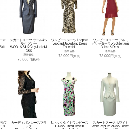
ーマ
スカートスーツ ウール&シ
ワンピーススーツ Leopard
ワンピーススーツ アルミ
ルク グレー
Leopard Jacket and Dress
グリッターラメ / Glitterlam
kirt
WOOL & SILK Gray Jacket &
Ensemble
Bolero & Dress
Skirt
通常価格
通常価格
通常価格
78,000円
78,000円
(税別)
(税別)
78,000円
(税別)
分袖ワ
カーディガン レースブラ
Uネックタイトワンピース
スカートスーツ ホワイト
ース
ック
U-Neck Fitted Dress in
White Peplum V-Neck Jacket