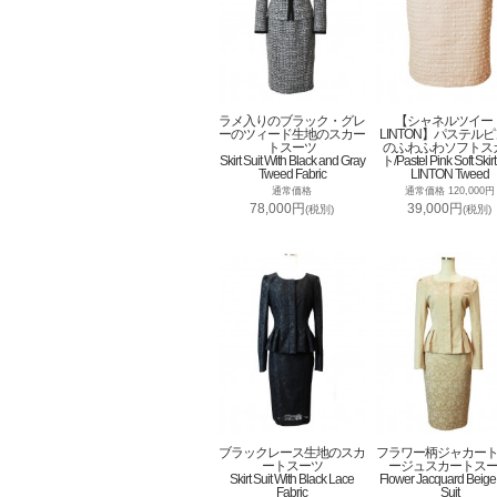
ラメ入りのブラック・グレ
【シャネルツイー
ーのツィード生地のスカー
LINTON】パステル
トスーツ
のふわふわソフトス
Skirt Suit With Black and Gray
ト/Pastel Pink Soft Skirt
Tweed Fabric
LINTON Tweed
通常価格
通常価格 120,000円
78,000円
39,000円
(税別)
(税別)
ブラックレース生地のスカ
フラワー柄ジャカー
ートスーツ
ージュスカートス
Skirt Suit With Black Lace
Flower Jacquard Beige 
Fabric
Suit