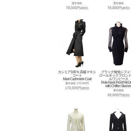
通常価格
通常価格
78,000円
78,000円
(税別)
(税別)
カシミア100％ 高級マキシ
ブラック無地シフォ
コート
ロールネックフロン
Maxi Cashmere Coat
ルワンピース
Role Neck Front Frill D
通常価格 170,000円
with Chiffon Sleeve
170,000円
(税別)
通常価格
39,000円
(税別)