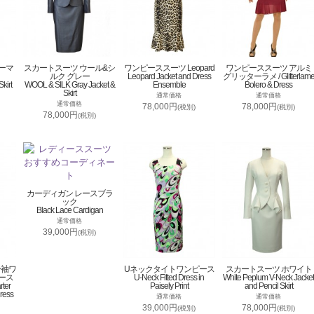
ーマ
スカートスーツ ウール&シ
ワンピーススーツ Leopard
ワンピーススーツ アルミ
ルク グレー
Leopard Jacket and Dress
グリッターラメ / Glitterlam
kirt
WOOL & SILK Gray Jacket &
Ensemble
Bolero & Dress
Skirt
通常価格
通常価格
通常価格
78,000円
78,000円
(税別)
(税別)
78,000円
(税別)
カーディガン レースブラ
ック
Black Lace Cardigan
通常価格
39,000円
(税別)
分袖ワ
Uネックタイトワンピース
スカートスーツ ホワイト
ース
U-Neck Fitted Dress in
White Peplum V-Neck Jacket
rter
Paisely Print
and Pencil Skirt
ress
通常価格
通常価格
39,000円
78,000円
(税別)
(税別)