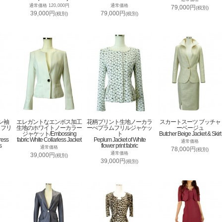
通常価格 120,000円
通常価格
79,000円
(税別)
39,000円
79,000円
(税別)
(税別)
ン袖
エレガントなエンボス加工
花柄プリント生地ノーカラ
スカートスーツ ブッチャ
トフリ
生地のホワイトノーカラー
ーぺプラムフリルジャケッ
ーベージュ
ジャケット/Embossing
ト
Butcher Beige Jacket & Skirt
ress
fabric White Collarless Jacket
Peplum Jacket of White
通常価格
s
flower print fabric
通常価格
78,000円
(税別)
通常価格
39,000円
(税別)
39,000円
(税別)