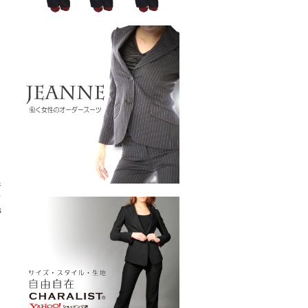
ジ
ス
s