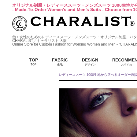
オリジナル制服・レディーススーツ・メンズスーツ 1000生地
- Made-To-Order Women's and Men's Suits - Choose from 10
働く女性のためのレディーススーツ・メンズスーツ・オリジナル制服、パタ
CHARALIST／キャラリスト 大阪
Online Store for Custom Fashion for Working Women and Men - "CHARALI
TOP
FABRIC
DESIGN
RECOMME
TOP
生地
デザイン
おすすめ
レディーススーツ 1000生地から選べるオーダー通