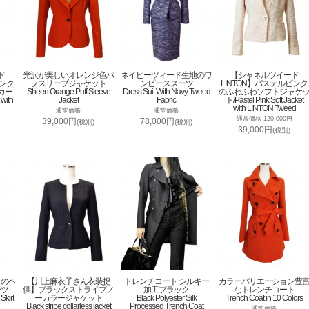
ド
光沢が美しいオレンジ色パ
ネイビーツィード生地のワ
【シャネルツイード
ピンク
フスリーブジャケット
ンピーススーツ
LINTON】パステルピンク
カー
Sheen Orange Puff Sleeve
Dress Suit With Navy Tweed
のふわふわソフトジャケ
 with
Jacket
Fabric
ト/Pastel Pink Soft Jacket
with LINTON Tweed
通常価格
通常価格
通常価格 120,000円
39,000円
78,000円
(税別)
(税別)
39,000円
(税別)
トのベ
【川上麻衣子さん衣装提
トレンチコート シルキー
カラーバリエーション豊
ーツ
供】ブラックストライプノ
加工ブラック
なトレンチコート
Skirt
ーカラージャケット
Black Polyester Silk
Trench Coat in 10 Colors
Black stripe collarless jacket
Processed Trench Coat
通常価格