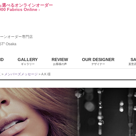
から選べるオンラインオーダー
00 Fabrics Online -
ーンオーダー専門店
ST" Osaka
ND
GALLERY
REVIEW
OUR DESIGNER
S
ギャラリー
お客様の声
デザイナー
直営
販
>
メンバーズメッセージ
> A.K 様