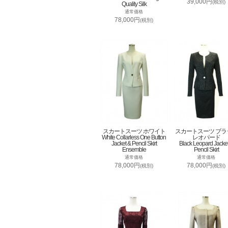
39,000円
(税別)
Quality Silk
通常価格
78,000円
(税別)
スカートスーツ ホワイト
スカートスーツ ブラ
White Collarless One Button
レオパード
Jacket & Pencil Skirt
Black Leopard Jacke
Ensemble
Pencil Skirt
通常価格
通常価格
78,000円
78,000円
(税別)
(税別)