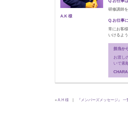
Q.お仕事
研修講師
A.K
様
Q.お仕事
常にお客
いけるよ
担当か
お渡し
いで素
CHARA
«
A.H 様
|
『メンバーズメッセージ』 一