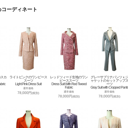
めコーディネート
のスカ
ライトピンクのワンピース
レッドツィード生地のワン
グレーサブリナパンツｘ
スーツ
ピーススーツ
ャケットのセットアップ
abric
Light Pink Dress Suit
Dress Suit With Red Tweed
ーツ
Fabric
Gray Suit with Cropped Pant
通常価格
通常価格
通常価格
78,000円
(税別)
78,000円
78,000円
(税別)
(税別)