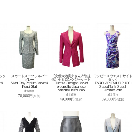
ック
スカートスーツ シルバー
【女優大地真央さん衣装提
ワンピースウエストサイ
グレー
供】セミロングジャケット
タック
t &
Silver Gray Peplum Jacket &
Fuchsia Cardigan Jacket
PAROLARI EMILIO PUCCI
Pencil Skirt
ordered by Japanese
Draped Tank Dress In
celebrity Daichi Mao
Abstract Print
通常価格
通常価格
通常価格
78,000円
(税別)
49,000円
39,000円
(税別)
(税別)