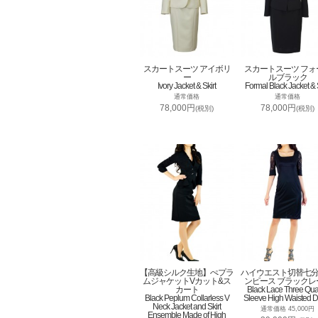
スカートスーツ アイボリ
スカートスーツ フォ
ー
ルブラック
Ivory Jacket & Skirt
Formal Black Jacket & S
通常価格
通常価格
78,000円
78,000円
(税別)
(税別)
【高級シルク生地】ぺプラ
ハイウエスト切替七
ムジャケットVカット&ス
ンピース ブラックレ
カート
Black Lace Three Qua
Black Peplum Collarless V
Sleeve High Waisted D
Neck Jacket and Skirt
通常価格 45,000円
Ensemble Made of High