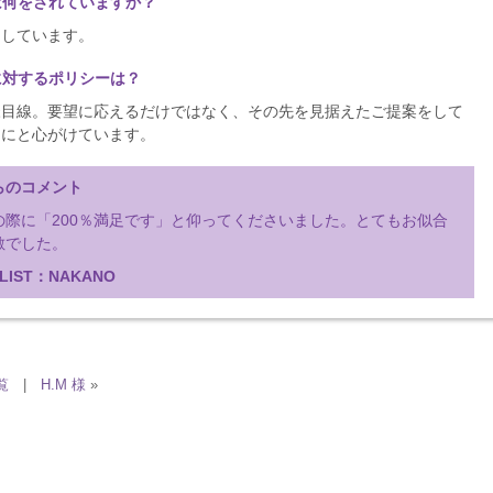
は何をされていますか？
をしています。
に対するポリシーは？
様目線。要望に応えるだけではなく、その先を見据えたご提案をして
うにと心がけています。
らのコメント
の際に「200％満足です」と仰ってくださいました。とてもお似合
敵でした。
LIST：NAKANO
覧
|
H.M 様
»