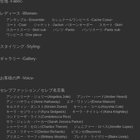
生地 -Fabric-
レディース -Women-
アンサンブル -Ensemble-
カシュクールワンピース -Cache Coeur-
コート -Coat-
ジャケット -Jacket- パターンオーダー
スカート -Skirt-
スカートスーツ -Skirt suit-
パンツ -Pants-
パンツスーツ -Pants suit-
ワンピース -One piece-
スタイリング -Styling-
ギャラリー -Gallery-
お客様の声 -Voice-
セレブファッション
／
セレブ名言集
アンジェリーナ・ジョリー(Angelina Jolie)
アンバー・ハード(Amber Heard)
アン・ハサウェイ(Anne Hathaway)
エマ・ワトソン(Emma Watson)
キルスティン・ダンスト(Kirsten Dunst)
キーシャ・コール(Keyshia Cole)
キーラ・セジウィック(Kyra Sedgwick)
キーラ・ナイトレイ(Keira Knightley)
コンドリーザ・ライス(Condoleezza Rice)
サラ・ジェシカ・パーカー(Sarah Jessica Parker)
シャーリーズ・セロン(Charlize Theron)
ジェニファー・ロペス(Jennifer Lopez)
デニス・リチャーズ(Denise Richards)
ビヨンセ(Beyonce)
ブリタニー・マーフィ(Brittany Murphy)
ブレイク・ライヴリー(Blake Lively)