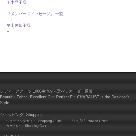
玉木晶子様
|
『メンバーズメッセージ』 一覧
|
平山佐知子様
»
レディーススーツ 1000生地から選べるオーダー通販
Beautiful Fabric. Excellent Cut. Perfect Fit. CHARALIST is the Designer's
Style.
ショッピング -Shopping-
ショッピングガイド -Shopping Guide-
ご注文方法 -How to Order-
カートの中 -Shopping Cart-